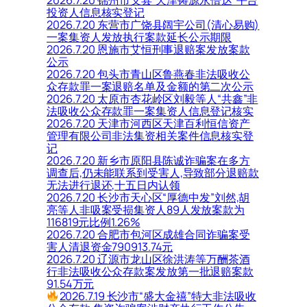
投资人信息核实登记
2026.7.20 东营市广饶县阔宇公司(清心易购)
一案集资人发放执行案款延长公示期限
2026.7.20 恩施市艾恒刑事退赔案发放案款
公示
2026.7.20 包头市青山区鲁燕春非法吸收公
众存款罪一案退赔名单及金额的第二次公示
2026.7.20 太原市杏花岭区刘毅等人“共鑫”非
法吸收公众存款罪一案集资人信息登记核实
2026.7.20 天津市河西区天津百利恒信资产
管理有限公司非法集资相关案件信息核实登
记
2026.7.20 新乡市原阳县陈诚诈骗案在多方
调查后,仍未能联系到受害人,导致部分退赔款
无法进行退还,十五日内认领
2026.7.20 长沙市天心区“厚德中发”刘然,胡
亮等人非吸案受损集资人89人发放案款为
116819元比例1.26%
2026.7.20 合肥市包河区成雄合同诈骗案受
害人清退资金790913.74元
2026.7.20 辽源市龙山区徐洪涛等万酬茶酒
行非法吸收公众存款案发放第一批退赔案款
91.54万元
2026.7.19 长沙市“盛大金禧”特大非法吸收