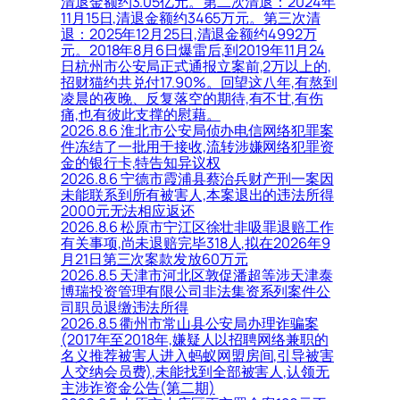
清退金额约3.05亿元。第二次清退：2024年
11月15日,清退金额约3465万元。第三次清
退：2025年12月25日,清退金额约4992万
元。2018年8月6日爆雷后,到2019年11月24
日杭州市公安局正式通报立案前,2万以上的,
招财猫约共兑付17.90%。回望这八年,有熬到
凌晨的夜晚、反复落空的期待,有不甘,有伤
痛,也有彼此支撑的慰藉。
2026.8.6 淮北市公安局侦办电信网络犯罪案
件冻结了一批用于接收,流转涉嫌网络犯罪资
金的银行卡,特告知异议权
2026.8.6 宁德市霞浦县蔡治兵财产刑一案因
未能联系到所有被害人,本案退出的违法所得
2000元无法相应返还
2026.8.6 松原市宁江区徐壮非吸罪退赔工作
有关事项,尚未退赔完毕318人,拟在2026年9
月21日第三次案款发放60万元
2026.8.5 天津市河北区敦促潘超等涉天津泰
博瑞投资管理有限公司非法集资系列案件公
司职员退缴违法所得
2026.8.5 衢州市常山县公安局办理诈骗案
(2017年至2018年,嫌疑人以招聘网络兼职的
名义推荐被害人进入蚂蚁网盟房间,引导被害
人交纳会员费),未能找到全部被害人,认领无
主涉诈资金公告(第二期)