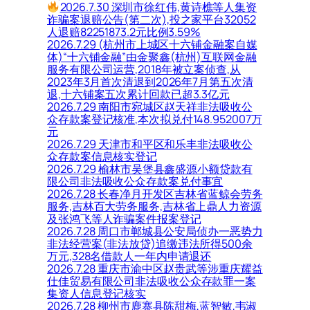
2026.7.30 深圳市徐红伟,黄诗樵等人集资
诈骗案退赔公告(第二次),投之家平台32052
人退赔82251873.2元比例3.59%
2026.7.29 (杭州市上城区十六铺金融案自媒
体)“十六铺金融”由金聚鑫(杭州)互联网金融
服务有限公司运营,2018年被立案侦查,从
2023年3月首次清退到2026年7月第五次清
退,十六铺案五次累计回款已超3.3亿元
2026.7.29 南阳市宛城区赵天祥非法吸收公
众存款案登记核准,本次拟兑付148.952007万
元
2026.7.29 天津市和平区和乐丰非法吸收公
众存款案信息核实登记
2026.7.29 榆林市吴堡县鑫盛源小额贷款有
限公司非法吸收公众存款案兑付事宜
2026.7.28 长春净月开发区吉林省蓝鲸会劳务
服务,吉林百大劳务服务,吉林省上鼎人力资源
及张鸿飞等人诈骗案件报案登记
2026.7.28 周口市郸城县公安局侦办一恶势力
非法经营案(非法放贷)追缴违法所得500余
万元,328名借款人一年内申请退还
2026.7.28 重庆市渝中区赵贵武等涉重庆耀益
仕佳贸易有限公司非法吸收公众存款罪一案
集资人信息登记核实
2026.7.28 柳州市鹿寨县陈甜梅,蓝智敏,韦淑