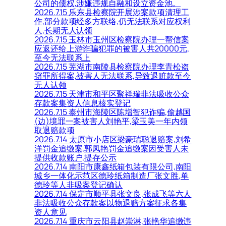
公司的债权,涉嫌违规自融和设立资金池。
2026.7.15 乐东县检察院开展涉案款项清理工
作,部分款项经多方联络,仍无法联系对应权利
人,长期无人认领
2026.7.15 玉林市玉州区检察院办理一帮信案
应返还给上游诈骗犯罪的被害人共20000元,
至今无法联系上
2026.7.15 芜湖市南陵县检察院办理李青松盗
窃罪所得案,被害人无法联系,导致退赃款至今
无人认领
2026.7.15 天津市和平区聚祥瑞非法吸收公众
存款案集资人信息核实登记
2026.7.15 泰州市海陵区陈增智犯诈骗,偷越国
(边)境罪一案被害人刘艳平,梁玉美一年内领
取退赔款项
2026.7.14 太原市小店区梁豪瑞聪退赔案,刘希
洋罚金追缴案,郭凤艳罚金追缴案因受害人未
提供收款账户,提存公示
2026.7.14 南阳市康鑫纸箱包装有限公司,南阳
城乡一体化示范区德玲纸箱制造厂张文胜,单
德玲等人非吸案登记确认
2026.7.14 保定市顺平县张文良,张成飞等六人
非法吸收公众存款案以物退赔方案征求各集
资人意见
2026.7.14 重庆市云阳县赵崇淋,张艳华追缴违