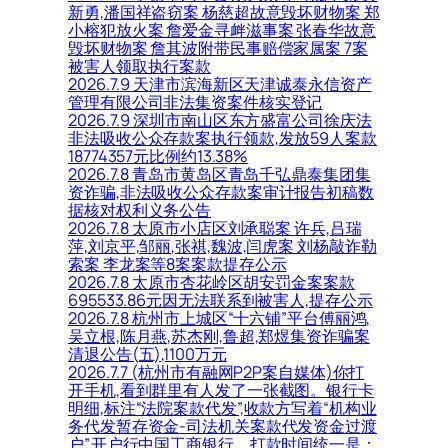
新勇,潘国祥盗窃案 杨慈超故意毁坏财物案 郑
小榕犯放火案 詹爱金寻衅滋事案 张春华故意
毁坏财物案 詹其波附带民事赔偿家属案 7案
被害人领取执行案款
2026.7.9 天津市滨海新区天津诚泰永信资产
管理有限公司非法集资案件核实登记
2026.7.9 深圳市南山区东方盛富公司徐庆法
非法吸收公众存款案执行领款,发放59人案款
18774357元比例约13.38%
2026.7.8 青岛市黄岛区青岛千弘鼎泰集团集
资诈骗,非法吸收公众存款案审计报告初稿数
据核对权利义务公告
2026.7.8 太原市小店区刘承聪案 许兵,吕瑞
萍,刘京平,邹丽,张祺,魏波,闫虎案 刘杨敲诈勒
索案 李龙案等8案案款提存公示
2026.7.8 太原市杏花岭区胡安罚金案案款
695533.86元因无法联系到被害人,提存公示
2026.7.8 杭州市上城区“十六铺”平台傅丽鸿,
吴立根,陈月燕,苏杰刚,鲁超,郑煜集资诈骗案
清退公告(五),1100万元
2026.7.7 (杭州市有融网P2P案自媒体)你打
开手机,看到群里有人发了一张截图。银行卡
明细,标注“法院案款代发”,收款方写着“机构业
务代发暂存资金-司法机关案款代发资金过渡
户”,开户行中国工商银行。打款时间统一是：