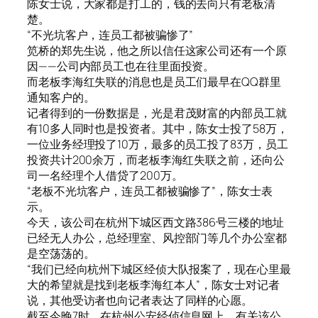
陈女士说，大家都是打工的，钱的去向只有老板清
楚。
“不光坑客户，连员工都被骗惨了”
笕桥的郑先生说，他之所以信任这家公司还有一个原
因——公司内部员工也在往里面投资。
而老板李海红失联的消息也是员工们最早在QQ群里
通知客户的。
记者得到的一份数据是，光是君茂财富的内部员工就
有10多人同时也是投资者。其中，陈女士投了58万，
一位业务经理投了10万，最多的员工投了83万，员工
投资共计200余万，而老板李海红失联之前，还向公
司一名经理个人借贷了200万。
“老板不光坑客户，连员工都被骗惨了”，陈女士表
示。
今天，该公司在杭州下城区西文路386号三楼的地址
已经无人办公，总经理室、风控部门等几个办公室都
是空荡荡的。
“我们已经向杭州下城区经侦大队报案了，现在心里最
大的希望就是找到老板李海红本人”，陈女士对记者
说，其他受访者也向记者表达了同样的心愿。
截至今晚7时，在杭州公安经侦信息网上，有关该公