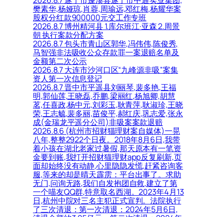
樊素华,杨娅琼,肖蓉,周瑜远,邓红梅,杨耀华案
股权分红款900000元交工作专班
2026.8.7 博州精河县 1.库尔班江·亚森 2.周景
朝 执行案款分配方案
2026.8.7 包头市青山区郭华,冯伟伟,陈俊秀,
马智强非法吸收公众存款罪一案退赔名单及
金额第二次公示
2026.8.7 大连市沙河口区“九峰源非吸”案集
资人第一次信息登记
2026.8.7 晋中市平遥县刘丽琴,裴多艳,王福
明,郭仙莲,王晓磊,乔鹏,梁丽红,杨旭卿,胡慧
茗,任喜政,杨中元,刘彩玉,耿青萍,耿淑珍,王晓
荣,王志毓,裴多丽,苗俊平,郝红庆,巩志爱,张永
成(金瑞龙平遥分公司)非吸案案款退赔
2026.8.6 (杭州市招财猫理财案自媒体)一晃
八年,整整2922个日夜。2018年8月6日,我带
着小孩在湖北老家过暑假,那天原本有一笔资
金要到账,我打开招财猫理财app反复刷新,页
面却始终没有动静,心里隐隐发慌,赶紧咨询客
服,等来的却是晴天霹雳：平台出事了。求助
无门,问询无路,我们自发抱团自救,建立了第
一个喵友QQ群,特意取名西湖。2023年4月13
日,杭州中院对三名主犯正式宣判。法院执行
了三次清退：第一次清退：2024年5月6日,