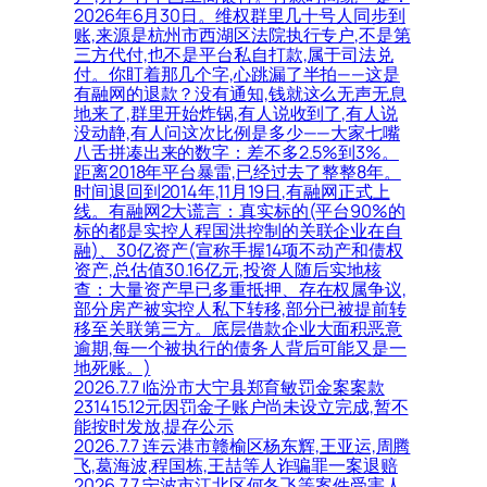
2026年6月30日。维权群里几十号人同步到
账,来源是杭州市西湖区法院执行专户,不是第
三方代付,也不是平台私自打款,属于司法兑
付。你盯着那几个字,心跳漏了半拍——这是
有融网的退款？没有通知,钱就这么无声无息
地来了,群里开始炸锅,有人说收到了,有人说
没动静,有人问这次比例是多少——大家七嘴
八舌拼凑出来的数字：差不多2.5%到3%。
距离2018年平台暴雷,已经过去了整整8年。
时间退回到2014年,11月19日,有融网正式上
线。有融网2大谎言：真实标的(平台90%的
标的都是实控人程国洪控制的关联企业在自
融)、30亿资产(宣称手握14项不动产和债权
资产,总估值30.16亿元,投资人随后实地核
查：大量资产早已多重抵押、存在权属争议,
部分房产被实控人私下转移,部分已被提前转
移至关联第三方。底层借款企业大面积恶意
逾期,每一个被执行的债务人背后可能又是一
地死账。)
2026.7.7 临汾市大宁县郑育敏罚金案案款
231415.12元因罚金子账户尚未设立完成,暂不
能按时发放,提存公示
2026.7.7 连云港市赣榆区杨东辉,王亚运,周腾
飞,葛海波,程国栋,王喆等人诈骗罪一案退赔
2026.7.7 宁波市江北区何冬飞等案件受害人