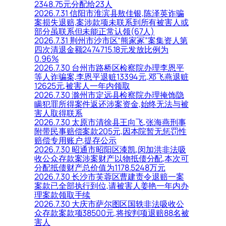
2348.75元分配给23人
2026.7.31 信阳市淮滨县敖佳银,陈泽英诈骗
案损失退赔,案涉款项未联系到所有被害人或
部分虽联系但未能正常认领(67人)
2026.7.31 荆州市沙市区“熊家冢”案集资人第
四次清退金额2474715.18元发放比例为
0.96%
2026.7.30 台州市路桥区检察院办理李恩平
等人诈骗案,李恩平退赃13394元,邓飞燕退赃
12625元,被害人一年内领取
2026.7.30 滁州市定远县检察院办理掩饰隐
瞒犯罪所得案件返还涉案资金,始终无法与被
害人取得联系
2026.7.30 太原市清徐县王向飞,张海燕刑事
附带民事赔偿案款205元,因本院暂无惩罚性
赔偿专用账户,提存公示
2026.7.30 昭通市昭阳区漆凯,闵加洪非法吸
收公众存款案涉案财产以物抵债分配,本次可
分配抵债财产总价值为1178.5248万元
2026.7.30 长沙市芙蓉区曹建责令退赔一案
案款已全部执行到位,请被害人姜艳一年内办
理案款领取手续
2026.7.30 大庆市萨尔图区国轶非法吸收公
众存款案款项38500元,将按判项退赔88名被
害人