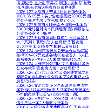
清,廖淑贤,凌忠爱,覃美花,覃国松,梁梅娟,曾素
清,李胜,韦瑜梅退赔案领款账户开通
2026.7.27 临汾市大宁县 1.郑育敏罚金案款
1000186.69元 2.吴少含追缴案款20000元 因
罚金子账户尚未设立完成,提存公示
2026.7.27 射洪市文映傚责令退赔一案案款
80000元转至射洪市民间融资理财问题依法
处置办公室名下账户
2026.7.27 无锡市滨湖区肖梅兰,王援成等人
鸿广系列非吸案集资人信息登记(投资第一
金,大恒亚太,金曈资本,枫树认养项目)
2026.7.24 福州市闽侯县公安局办理诈骗案
扣押304482元发还各地68名被害人,16人已
联系并发还,仍有42人未成功联系(名单)
2026.7.24 大连市沙河口区“刘仁明非法吸收
公众存款罪”案集资人第一次信息登记
2026.7.24 武汉市江汉区“武汉融通文藏文化
有限公司非法吸收公众款案”214名集资人信
息登记核实
2026.7.24 龙岩市新罗区全面清理历史遗留
案款,现将联系不到当事人或案款信息与案件
不符的案款予以公告(2026年第一期)
2026.7.24 三明市三元区张荣鑫,张曼丽追缴
违法所得一案2人领取执行案款
2026.7.24 哈尔滨市平房区高晓庆,于春,林旭