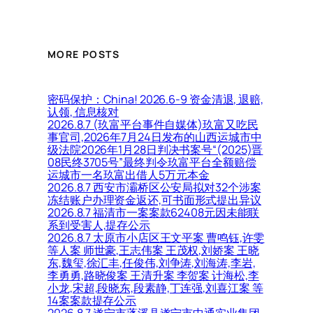
MORE POSTS
密码保护：China! 2026.6-9 资金清退, 退赔,
认领, 信息核对
2026.8.7 (玖富平台事件自媒体)玖富又吃民
事官司,2026年7月24日发布的山西运城市中
级法院2026年1月28日判决书案号“(2025)晋
08民终3705号”最终判令玖富平台全额赔偿
运城市一名玖富出借人5万元本金
2026.8.7 西安市灞桥区公安局拟对32个涉案
冻结账户办理资金返还,可书面形式提出异议
2026.8.7 福清市一案案款62408元因未能联
系到受害人,提存公示
2026.8.7 太原市小店区王文平案 曹鸣钰,许雯
等人案 师世豪,王志伟案 王茂权,刘娇案 王晓
东,魏玺,徐汇丰,任俊伟,刘争涛,刘海涛,李岩,
李勇勇,路晓俊案 王清升案 李贺案 计海松,李
小龙,宋超,段晓东,段素静,丁连强,刘喜江案 等
14案案款提存公示
2026.8.7 遂宁市蓬溪县遂宁市中通实业集团,