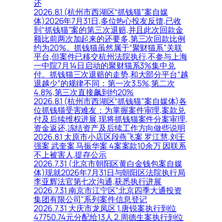
还
2026.8.1 (杭州市西湖区“抓钱猫”案自媒
体)2026年7月31日,多位热心投友反馈,已收
到“抓钱猫”案的第三次退赔,并且此次回款金
额比前两次加起来的还要多,第三次回款比例
约为20%。抓钱猫虽然属于“聚财猫系”关联
平台,但案件已移交杭州法院执行,不参与上海
一中院7月14日启动的聚财猫系3%集中兑
付。抓钱猫三次退赔的走势,和大部分平台“越
退越少”的规律不同：第一次3.5%,第二次
4.8%,第三次直接飙到约20%
2026.8.1 (杭州市西湖区“抓钱猫”案自媒体)各
位抓钱猫受害难友：为掌握案件审理,案款兑
付及后续维权进展,现将抓钱猫案件分案审理,
资金返还,冻结资产及后续工作方向做些说明
2026.8.1 太原市小店区段燕飞案 罗江慧,刘王
强案 武奎案 马振华案 4案案款10余万 因联系
不上被害人,提存公示
2026.7.31 (北京市朝阳区黄白金钱包案自媒
体)现就2026年7月31日与朝阳区法院执行局
李亚辉法官第七次沟通,获悉执行进展
2026.7.31 南京市江宁区“北京四季大通投资
集团有限公司”系列案件信息登记
2026.7.31 大庆市龙凤区 1.唐锐案执行到位
47750.74元分配给13人 2.周德生案执行到位