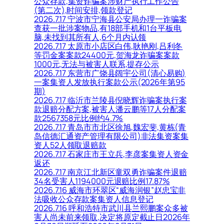
公众存款,集资诈骗案涉财产执行工作公告
(第二次),时间安排,领款登记
2026.7.17 宁波市宁海县公安局办理一诈骗案
查获一批涉案物品,有18部手机和1台平板电
脑,未找到其所有人,6个月内认领
2026.7.17 太原市小店区白伟,耿艳刚,吕利冬
等罚金案案款24400元,贺海龙诈骗案案款
1000元,无法与被害人联系,提存公示
2026.7.17 东营市广饶县阔宇公司(清心易购)
一案集资人发放执行案款公示(2026年第95
期)
2026.7.17 临沂市兰陵县倪晓辉诈骗案执行案
款退赔分配方案,被害人潘云鹏等17人分配案
款2567358元比例约4.7%
2026.7.17 青岛市市北区徐旭,魏宏斐,黄栋(青
岛信德汇通资产管理有限公司)非法集资案集
资人52人领取退赔款
2026.7.17 石家庄市王立兵,李彦案集资人资金
返还
2026.7.17 南京江北新区童双勇诈骗案件退赔
34名受害人1194000元退赔比例17.87%
2026.7.16 威海市环翠区“威海润银”赵忠宝非
法吸收公众存款案集资人信息登记
2026.7.16 呼和浩特市武川县兰熙鹏案众多被
害人尚未前来领取,决定将原定截止日2026年