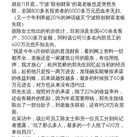
就在11月底，宁波“联创财富”的葛老板也是突然失
联，全国800多名投资者的5000多万元恐血本无归。
（又一个年利率超20%的神话破灭 宁波联创财富老板
失联）
据陈女士给出的初步统计，目前涉及全国400余名客
户，3000多万金额，同时该公司10多名内部员工的
400万元也不知去向。
“我是今年4月份听说的君茂财富，看到网上资料一切
都齐全，老板还是一家建筑公司的股东，有信用抵
押，我才放心”，杭州笕桥的郑先生回忆起当初的经历
说，起初他只是投一两万进去，发现确实能够按承诺
的收益到账，后来就越投越多，最多的时候投了60多
万元进去，对方也从来没有违约过。
郑先生说，按照对方的承诺，除了22%的收益率外，
还会有额外的奖励，因为年底需要用钱，郑先生陆续
取出了一部分款子，到老板失联前，还有约28万在里
面。
在采访中，该公司员工陈女士和另一位员工分别向记
者透露，“坑了那么多人，最多的一个人投了400万，
来自四川”。