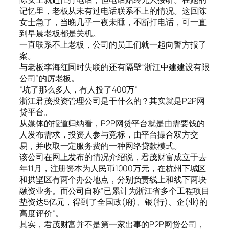
记忆里，老板从未有过电话联系不上的情况。这回陈
女士急了，当晚几乎一夜未睡，不断打电话，可一直
到早晨老板都是关机。
一直联系不上老板，公司的员工们就一起向警方报了
案。
与老板李海红同时失联的还有隔壁“浙江中建建设有限
公司”的厉老板。
“坑了那么多人，有人投了400万”
浙江君茂投资管理公司是干什么的？其实就是P2P网
贷平台。
从媒体的报道归纳看，P2P网贷平台就是由需要钱的
人发布需求，投资人参与竞标，由平台撮合双方交
易，并收取一定服务费的一种网络贷款模式。
该公司在网上发布的情况介绍说，君茂财富成立于去
年11月，注册资本为人民币1000万元，在杭州下城区
和拱墅区有两个办公地点，分别负责线上和线下两块
融资业务。而公司自称“已累计为浙江省多个工程项目
垫资达5亿元，得到了全国政(府)、银(行)、企(业)的
高度评价”。
其实，君茂财富并不是第一家出事的P2P网贷公司，