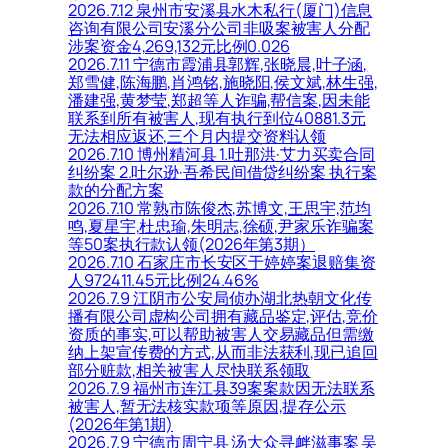
2026.7.12 泉州市安溪县水木私行(厦门)信息
咨询有限公司安溪分公司非吸案被害人分配
涉案资金4,269,132元比例0.026
2026.7.11 宁德市霞浦县郭辉,张晓晨,叶子涵,
郑雪健,陈海鹏,肖鸿铭,施晓阳,侯文斌,林生强,
潘建强,黄梦莹,郑超等人诈骗,帮信案,因未能
联系到所有被害人,现有执行到位40881.3元
无法相应返还,三个月内提交资料认领
2026.7.10 博州精河县 1.吐那洪·艾力买卖合同
纠纷案 2.吐尔逊·吾希民间借贷纠纷案 执行案
款的分配方案
2026.7.10 常熟市陈俊杰,苏博文,王思宇,范均
鸣,夏星宇,杜忠瑜,朱明志,徐硕,尹家乐诈骗案
等50案执行款认领(2026年第3期）
2026.7.10 石家庄市长安区于婷婷案退赔集资
人972411.45元比例24.46%
2026.7.9 江阴市公安局侦办湖北热朝文化传
播有限公司虚构公司拥有藏品鉴定,评估,竞价
资质的事实,可以帮助被害人交易藏品但需缴
纳上架宣传费的方式,从而非法获利,现已追回
部分赃款,相关被害人尽快联系领取
2026.7.9 福州市连江县39案案款因无法联系
被害人,暂无法核实款项等原因,提存公示
(2026年第1期)
2026.7.9 宁德市周宁县 汤大众寻衅滋事案 吴