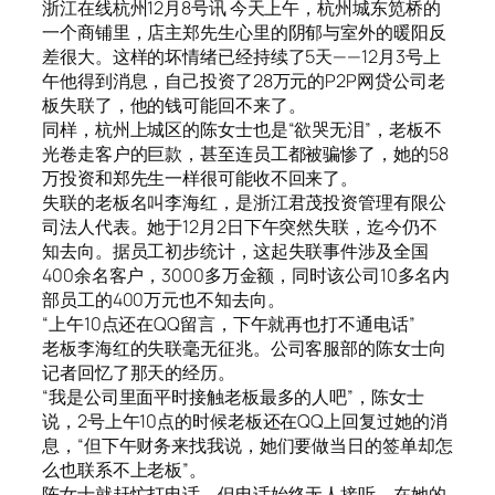
浙江在线杭州12月8号讯 今天上午，杭州城东笕桥的
一个商铺里，店主郑先生心里的阴郁与室外的暖阳反
差很大。这样的坏情绪已经持续了5天——12月3号上
午他得到消息，自己投资了28万元的P2P网贷公司老
板失联了，他的钱可能回不来了。
同样，杭州上城区的陈女士也是“欲哭无泪”，老板不
光卷走客户的巨款，甚至连员工都被骗惨了，她的58
万投资和郑先生一样很可能收不回来了。
失联的老板名叫李海红，是浙江君茂投资管理有限公
司法人代表。她于12月2日下午突然失联，迄今仍不
知去向。据员工初步统计，这起失联事件涉及全国
400余名客户，3000多万金额，同时该公司10多名内
部员工的400万元也不知去向。
“上午10点还在QQ留言，下午就再也打不通电话”
老板李海红的失联毫无征兆。公司客服部的陈女士向
记者回忆了那天的经历。
“我是公司里面平时接触老板最多的人吧”，陈女士
说，2号上午10点的时候老板还在QQ上回复过她的消
息，“但下午财务来找我说，她们要做当日的签单却怎
么也联系不上老板”。
陈女士就赶忙打电话，但电话始终无人接听。在她的