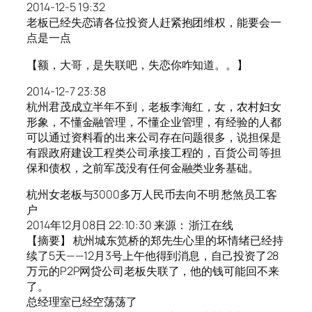
2014-12-5 19:32
老板已经失恋请各位投资人赶紧抱团维权，能要会一
点是一点
【额，大哥，是失联吧，失恋你咋知道。。】
2014-12-7 23:38
杭州君茂成立半年不到，老板李海红，女，农村妇女
形象，不懂金融管理，不懂企业管理，有经验的人都
可以通过资料看的出来公司存在问题很多，说担保是
有跟政府建设工程类公司承接工程的，百货公司等担
保和债权，之前军茂没有任何金融类业务基础。
杭州女老板与3000多万人民币去向不明 愁煞员工客
户
2014年12月08日 22:10:30 来源： 浙江在线
【摘要】 杭州城东笕桥的郑先生心里的坏情绪已经持
续了5天——12月3号上午他得到消息，自己投资了28
万元的P2P网贷公司老板失联了，他的钱可能回不来
了。
总经理室已经空荡荡了