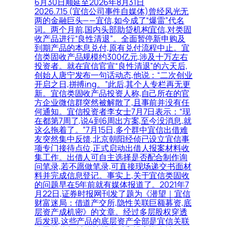
6月30日顺延至2026年8月31日
2026.7.15 (宜信公司事件自媒体)曾经风光无
两的金融巨头——宜信,如今成了“爆雷”代名
词。两个月前,国内头部助贷机构宜信,对类固
收产品进行“良性清退”。全面暂停新申购及
到期产品的本息兑付,原有兑付流程中止。宜
信类固收产品规模约300亿元,涉及十万左右
投资者。就在宜信官宣“良性清退”的六天后,
创始人唐宁发布一句话动态,他说：“二次创业
开启之日,拼搏ing。”此后,其个人专栏再无更
新。宜信类固收产品投资人称,自己所在的官
方企业微信群突然被解散了,且事前并没有任
何通知。宜信投资者李女士7月7日表示：“现
在都第7周了,说4到6周出方案,至今没消息,就
这么拖着了。”7月15日,多个群中宜信出借难
友突然集中反馈,北京朝阳经侦已设立宜信事
项专门接待点位,正式启动出借人报案材料收
集工作。出借人可自主选择是否配合制作询
问笔录,若不愿做笔录,可直接现场递交书面材
料并完成信息登记。事实上,关于宜信类固收
的问题早在5年前就有媒体报道了。2021年7
月22日,证券时报网刊发了题为《潜望｜宜信
财富迷局：借道产交所,隐性关联巨额募资,底
层资产成机密》的文章。经过多层股权穿透
后发现,这些产品的底层资产全部是宜信关联