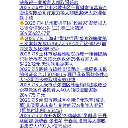
法所得一案被害人领取退赔款
2026.7.14 中卫市沙坡头区宁夏财富恒昌资产
管理有限公司许东力等人非吸案68人办理领
款手续
2026.7.14 杭州市拱墅区“投融家”案受损人
员资金清退公告(二),第二次清退
58455427.47元
2026.7.14 上海市“聚财猫系”集资诈骗案第
三次案款发放137657人3.1亿余元比例3%(前
两次发放比例8.5%)
2026.7.13 玉林市容县检察院办理一掩饰隐瞒
犯罪所得案,应按比例返还25名被害人共
3422.72元,无法联系被害人
2026.7.13 昭通市镇雄县清理出一批应退未退
的保证金合计30789.04,现已具备退款条件,4
人1公司至今未取得有效联络
2026.7.13 大庆市萨尔图区韩金梅非法吸收公
众存款案件各集资人40人领取退赔案款
284,775.71元
2026.7.13 南阳市宛城区今朝汇元珠宝(冀先
菊)非吸案从未参与兑付的77名集资人登记
(原兑付比例5.434%)
2026.7.13 大连开发区“久信融富”吴珊珊,王丹,
马丽娜,张晓春,张淑琴,宁春美,潘慧等人非吸
案集资人(192人)信息登记