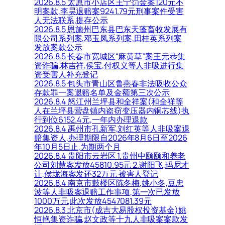
2026.8.5 太原市小店区王宁罚金案120元不
明案款,李昊退赔案9241.79元刑事案件受害
人无法联系,提存公示
2026.8.5 恩施州巴东县巴东天蓬畜牧发展有
限公司系列案,邓玉凤系列案,田桂英系列案
发放案款公示
2026.8.5 长春市宽城区“麻黄草”案王元恭集
资诈骗,林吉祥,侯宝,付权义等人非吸进行集
资受害人补充登记
2026.8.5 包头市青山区鲁燕春非法吸收公众
存款罪一案退赔名单及金额第三次公示
2026.8.4 怒江州兰坪县和全祥案(和全祥等
人在兰坪县营盘镇内盗窃变压器内铜芯线)执
行到位6152.4元,一年内办理退款
2026.8.4 禹州市孔新军,刘红英等人非吸案退
赔集资人,办理期限自2026年8月6日至2026
年10月5日止,为期两个月
2026.8.4 贵阳市云岩区 1.贵州中颐颐和养老
公司刘慧案发放45810.95元 2.谢阳飞,玛尼才
让,侯垅海案发还32万元 被害人登记
2026.8.4 南京市鼓楼区陈冬梅,姚小冬,豆忠
波等人非吸案退赔工作事项,第一次已发放
1000万元,此次发放4547081.39元
2026.8.3 北京市(成吉大易股权投资基金)姚
恒艳集资诈骗,赵文政等十九人非吸案案款发