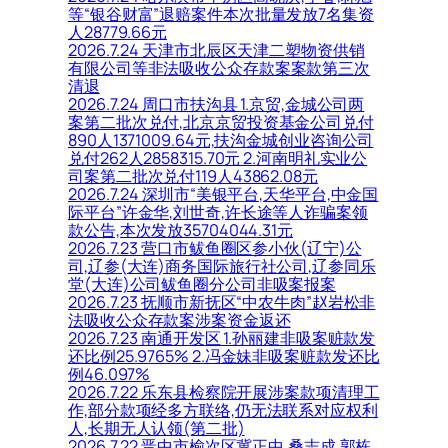
等“银谷财富”退赔案件本次批量发放7名集资
人28779.66元
2026.7.24 天津市北辰区天津二塑物资供销
有限公司等非法吸收公众存款案案款第三次
清退
2026.7.24 周口市扶沟县 1.京贸,金城公司两
案第二批次兑付,北京京贸投资基金公司兑付
890人1371009.64元,扶沟金城创业咨询公司
兑付262人2858315.70元 2.河南明礼实业公
司案第二批次兑付119人43862.08元
2026.7.24 深圳市“美银平台,天华平台,中金国
际平台”许金华,刘世奇,许长途等人诈骗案领
款公告,本次发放35704044.31元
2026.7.23 营口市鲅鱼圈区参小伙(辽宁)公
司,辽参(大连)商务国际旅行社公司,辽参同乐
堂(大连)公司鲅鱼圈分公司非吸案报案
2026.7.23 抚顺市新抚区“中农牛肉”赵岩松非
法吸收公众存款案涉案资金返还
2026.7.23 南通开发区 1.孙丽建非吸案赃款发
还比例25.9765% 2.冯金妹非吸案赃款发还比
例46.097%
2026.7.22 乐东县检察院开展涉案款项清理工
作,部分款项经多方联络,仍无法联系对应权利
人,长期无人认领(第二批)
2026.7.22 晋中市榆次区冀正中,桑志成,郭栋,