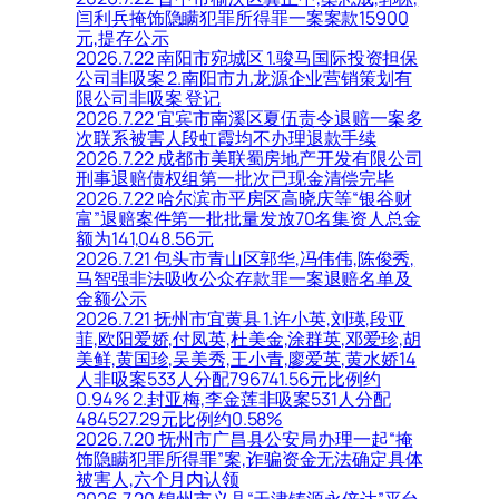
闫利兵掩饰隐瞒犯罪所得罪一案案款15900
元,提存公示
2026.7.22 南阳市宛城区 1.骏马国际投资担保
公司非吸案 2.南阳市九龙源企业营销策划有
限公司非吸案 登记
2026.7.22 宜宾市南溪区夏伍责令退赔一案多
次联系被害人段虹霞均不办理退款手续
2026.7.22 成都市美联蜀房地产开发有限公司
刑事退赔债权组第一批次已现金清偿完毕
2026.7.22 哈尔滨市平房区高晓庆等“银谷财
富”退赔案件第一批批量发放70名集资人总金
额为141,048.56元
2026.7.21 包头市青山区郭华,冯伟伟,陈俊秀,
马智强非法吸收公众存款罪一案退赔名单及
金额公示
2026.7.21 抚州市宜黄县 1.许小英,刘瑛,段亚
菲,欧阳爱娇,付凤英,杜美金,涂群英,邓爱珍,胡
美鲜,黄国珍,吴美秀,王小青,廖爱英,黄水娇14
人非吸案533人分配796741.56元比例约
0.94% 2.封亚梅,李金莲非吸案531人分配
484527.29元比例约0.58%
2026.7.20 抚州市广昌县公安局办理一起“掩
饰隐瞒犯罪所得罪”案,诈骗资金无法确定具体
被害人,六个月内认领
2026.7.20 锦州市义县“天津铸源永倍达”平台