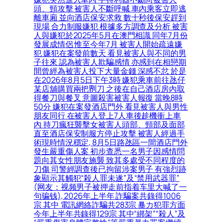
頭、頸攻擊 被害人不斷呼喊 車內乘客立即逃
離車廂 並向酒店保安求救 數十秒後保安趕到
現場 合力制服嫌犯 根據多方調查及分析 被害
人與嫌犯於2025年5月在澳門相識 同年7月份
發展成情侶 惟至今年7月 被害人開始疏遠嫌
犯 嫌犯在案發前數天 看見被害人與不同的男
子往來 認為被害人欺騙感情 亦感到在相戀期
間曾經為被害人投下大量金錢 深感不忿 於是
在2026年8月5日下午3時 嫌犯乘車前往氹仔
某店舖購買兩把𠝹刀 之後在自己酒店房內取
得餐刀與餐叉 意圖殺害被害人報復 當晚8時
50分 嫌犯在案發酒店門外 看見被害人與男性
朋友同行 在被害人登上7人車後趁機衝上車
內 持刀瘋狂襲擊女被害人頭部、頸部及面部
直至酒店保安制服方停止攻擊 被害人經過手
術現時情況穩定, 8月5日路氹區一間酒店門外
發生嚴重傷人案 初步查悉一名男子因感情問
題向其女性朋友施襲 致其多處受不同程度的
刀傷 司警經調查後已拘留涉案男子 有強烈跡
象顯示其觸犯“殺人罪未遂”及“禁用武器罪”
(网友：视频男子被押走前指着车里大喊了一
句骗钱), 2026年上半年 詐騙案共錄得1006
宗 其中 電訊網絡詐騙共283宗 暴力犯罪方面
今年上半年共錄得129宗 其中“綁架”“殺人”及