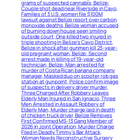
grams of suspected cannabis, Belize:
Couple shot dead near Riverside in Cayo,
Families of 3 U.S. women file $100M
lawsuit against Belize resort over carbon
monoxide deaths, Belize woman accused
of burning down house seen smiling
outside court, One killed two injured in
triple shooting in Belize’s Cayo District,
Belize in shock after gunmen kill 23-year-
old pregnant woman, Belize: Second
arrest made in killing of 19-year-old
technician, Belize: Man arrested for
murder of Costa Rican banana company
manager, Masked duo on scooter rob gas
station at gunpoint, Police confirm image
of suspects in delivery driver murder,
Three Charged After Robbery Leaves
Elderly Man Injured in San Ignacio, Three
Men Arrested in Assault Robbery of
Elderly Man, Murder charge laid in death
of chicken truck driver, Belize Removes
First Confirmed MS-13 Gang Member of
2026 in Joint Operation, Murder Charge
Filed in Deadly Timmy’s Bar Attack,
Woman Needs Reconstructive Surgery