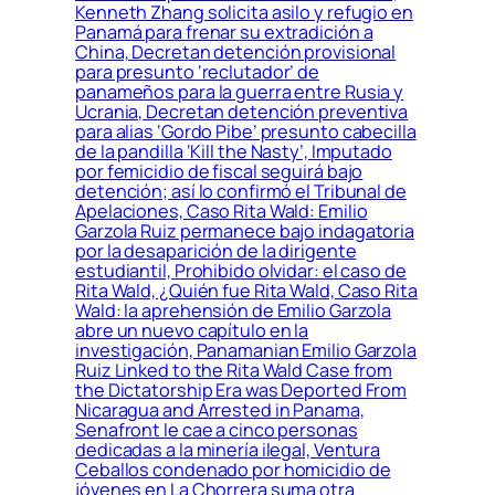
Kenneth Zhang solicita asilo y refugio en
Panamá para frenar su extradición a
China, Decretan detención provisional
para presunto ‘reclutador’ de
panameños para la guerra entre Rusia y
Ucrania, Decretan detención preventiva
para alias ‘Gordo Pibe’ presunto cabecilla
de la pandilla ‘Kill the Nasty’, Imputado
por femicidio de fiscal seguirá bajo
detención; así lo confirmó el Tribunal de
Apelaciones, Caso Rita Wald: Emilio
Garzola Ruiz permanece bajo indagatoria
por la desaparición de la dirigente
estudiantil, Prohibido olvidar: el caso de
Rita Wald, ¿Quién fue Rita Wald, Caso Rita
Wald: la aprehensión de Emilio Garzola
abre un nuevo capítulo en la
investigación, Panamanian Emilio Garzola
Ruiz Linked to the Rita Wald Case from
the Dictatorship Era was Deported From
Nicaragua and Arrested in Panama,
Senafront le cae a cinco personas
dedicadas a la minería ilegal, Ventura
Ceballos condenado por homicidio de
jóvenes en La Chorrera suma otra