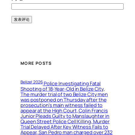
MORE POSTS
Belize! 2026
Police Investigating Fatal
Shooting of 18-Year-Old in Belize City,
The murder trial of two Belize City men
was postponed on Thursday after the
prosecution’s main witness failed to
appear at the High Court, Colin Francis
Junior Pleads Guilty to Manslaughter in
Queen Street Police Cell Killing, Murder
Trial Delayed After Key Witness Fails to
Appear, San Pedro man charged over 232