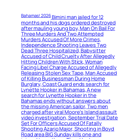
Bahamas! 2026
Bimini man jailed for 12
months and his dogs ordered destroyed
after mauling young boy, Man On Bail For
Three Murders And Two Attempted
Murders Accused Of More Crimes,
Independence Shooting Leaves Two
Dead Three Hospitalized, Babysitter
Accused of Child Cruelty After Allegedly
Hitting Children With Stick, Woman
Facing Libel Charge Accused of Allegedly
Releasing Stolen Sex Tape, Man Accused
of Killing Businessman During Home
Burglary, Coast Guard ends search for
Lynette Hooker in Bahamas, A new
search for Lynette Hooker in the
Bahamas ends without answers about
the missing American sailor, Two men
charged after viral Moore’s Island assault
video investigation, September Trial Date
Set For Officers Accused Of Fatally
Shooting Azario Major, Shooting in Boyd
Road area BIG Sunday kills one and