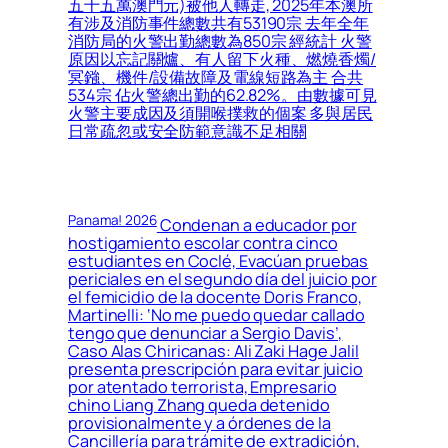
五十五萬澳門元)被他人轉走, 2025年本澳所
有涉及消防事件總數共有53190宗 去年全年
消防局的火警出勤總數為850宗 經統計 火警
原因以忘記關爐、有人留下火種、燃燒香燭/
冥鏹、機件/設備故障及電線短路為主 合共
534宗 佔火警總出勤的62.82%。由數據可見
火警主要成因及須開喉撲救的個案 多與居民
日常疏忽或安全防範意識不足相關
Panama! 2026
Condenan a educador por
hostigamiento escolar contra cinco
estudiantes en Coclé, Evacúan pruebas
periciales en el segundo día del juicio por
el femicidio de la docente Doris Franco,
Martinelli: ‘No me puedo quedar callado
tengo que denunciar a Sergio Davis’,
Caso Alas Chiricanas: Ali Zaki Hage Jalil
presenta prescripción para evitar juicio
por atentado terrorista, Empresario
chino Liang Zhang queda detenido
provisionalmente y a órdenes de la
Cancillería para trámite de extradición,