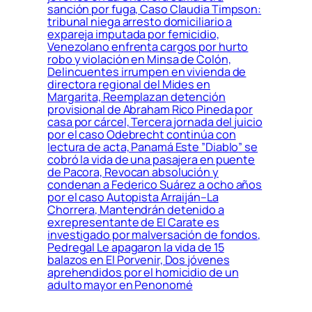
sanción por fuga, Caso Claudia Timpson:
tribunal niega arresto domiciliario a
expareja imputada por femicidio,
Venezolano enfrenta cargos por hurto
robo y violación en Minsa de Colón,
Delincuentes irrumpen en vivienda de
directora regional del Mides en
Margarita, Reemplazan detención
provisional de Abraham Rico Pineda por
casa por cárcel, Tercera jornada del juicio
por el caso Odebrecht continúa con
lectura de acta, Panamá Este ”Diablo” se
cobró la vida de una pasajera en puente
de Pacora, Revocan absolución y
condenan a Federico Suárez a ocho años
por el caso Autopista Arraiján–La
Chorrera, Mantendrán detenido a
exrepresentante de El Carate es
investigado por malversación de fondos,
Pedregal Le apagaron la vida de 15
balazos en El Porvenir, Dos jóvenes
aprehendidos por el homicidio de un
adulto mayor en Penonomé