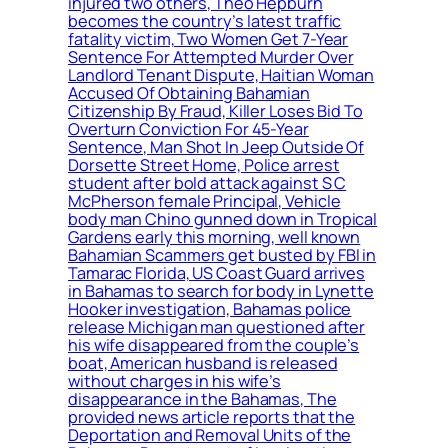
injured two others, Theo Hepburn
becomes the country’s latest traffic
fatality victim, Two Women Get 7-Year
Sentence For Attempted Murder Over
Landlord Tenant Dispute, Haitian Woman
Accused Of Obtaining Bahamian
Citizenship By Fraud, Killer Loses Bid To
Overturn Conviction For 45-Year
Sentence, Man Shot In Jeep Outside Of
Dorsette Street Home, Police arrest
student after bold attack against S C
McPherson female Principal, Vehicle
body man Chino gunned down in Tropical
Gardens early this morning, well known
Bahamian Scammers get busted by FBI in
Tamarac Florida, US Coast Guard arrives
in Bahamas to search for body in Lynette
Hooker investigation, Bahamas police
release Michigan man questioned after
his wife disappeared from the couple’s
boat, American husband is released
without charges in his wife’s
disappearance in the Bahamas, The
provided news article reports that the
Deportation and Removal Units of the