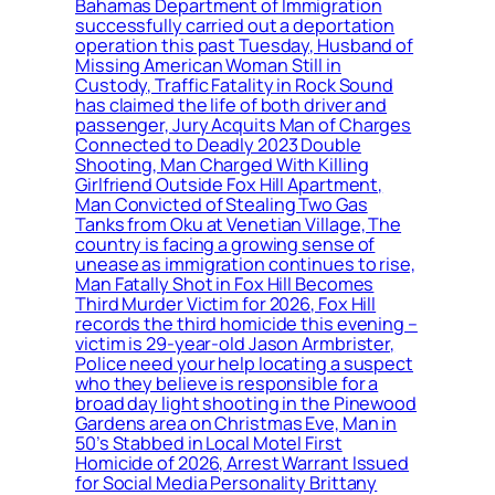
Bahamas Department of Immigration
successfully carried out a deportation
operation this past Tuesday, Husband of
Missing American Woman Still in
Custody, Traffic Fatality in Rock Sound
has claimed the life of both driver and
passenger, Jury Acquits Man of Charges
Connected to Deadly 2023 Double
Shooting, Man Charged With Killing
Girlfriend Outside Fox Hill Apartment,
Man Convicted of Stealing Two Gas
Tanks from Oku at Venetian Village, The
country is facing a growing sense of
unease as immigration continues to rise,
Man Fatally Shot in Fox Hill Becomes
Third Murder Victim for 2026, Fox Hill
records the third homicide this evening –
victim is 29-year-old Jason Armbrister,
Police need your help locating a suspect
who they believe is responsible for a
broad day light shooting in the Pinewood
Gardens area on Christmas Eve, Man in
50’s Stabbed in Local Motel First
Homicide of 2026, Arrest Warrant Issued
for Social Media Personality Brittany