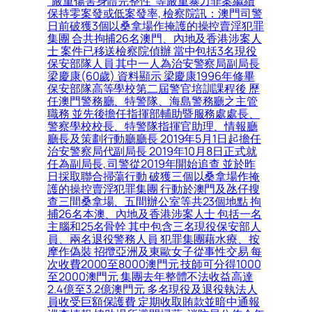
“嚴重傷害身體完整性”等嚴重暴力罪案繼續
保持零案發或低案發率, 檢察院訊：澳門司警
日前破獲3個以桑拿場作掩護的操控賣淫犯罪
集團 合共拘捕26名澳門、內地及香港涉案人
士 案件已移送檢察院偵辦 當中包括3名現役
保安部隊人員 其中一人為治安警察局副局長
梁慶康(60歲) 資料顯示 梁慶康1996年修畢
保安部隊高等學校第二屆警官培訓課程後 歷
任澳門警務廳、特警隊、海島警務廳之主管
職務 並先後擔任指揮部輔助暨服務處處長、
警察學校校長、特警隊指揮官助理、情報廳
廳長及策劃行動廳廳長 2019年5月1日起擔任
治安警察局代副局長 2019年10月8日正式就
任為副局長, 司警從2019年開始追查 並於昨
日採取聯合掃蕩行動 破獲三個以桑拿場作掩
護的操控賣淫犯罪集團 行動於澳門及氹仔搜
查三間桑拿場、五間辦公室等共23個地點 拘
捕26名本澳、內地及香港涉案人士 包括一名
主腦和25名骨幹 其中包含三名現役保安部人
員、兩名退役警務人員 犯罪集團藉水療、按
摩作偽裝 招攬亞洲及東歐女子從事性交易 每
次收費2000至8000澳門元 技師可分得1000
至2000澳門元 集團去年整體不法收益高達
2.4億至3.2億澳門元 多名現役及退役執法人
員收受巨額保護費 定期收取賄款並暗中通報