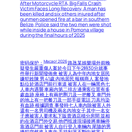
After Motorcycle RTA, Big Falls Crash
Victim Faces Long Recovery, A man has
been killed and six others injured after
gunmen opened fire at a bar in southern
Belize, Police said the two men were shot
while inside a house in Pomona village
during the final hours of 2025
Macao! 2026
密码保护：
路氹某娛樂場外前晚
疑發生嚴重傷人案於今日下午2時30分就事
件舉行新聞發佈會 被害人為中年內地女居民
嫌犯姓陳 男 41歲 內地居民 報稱商人 案發地
點位於酒店門前行車道 被害人在一輛黑色七
人車內遇襲 車廂內第二排左邊乘客位置有多
處血跡 座椅上有兩把𠝹刀及一把餐叉 車門外
的地上有一把餐刀及一部手提電話 刀具均染
有血跡 根據調查 事發時七人車內除被害人外
還有一名男司機及兩名內地女子 其中一名女
子應被害人要求私下販賣酒店積分房間 並相
約在酒店門外交易 他們抵達現場後將車輛停
靠酒店門前 被害人自行登入車輛內 尾隨的男
嫌犯突然進入車內 手持利器不斷向被害人