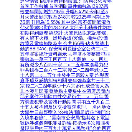
巡查情報 協助場所避開掃蕩, 消防局公佈今年
首季工作數據 首季消防事件總數為13923宗
較去年同期增加716宗 升幅5.42% 今年1至3
月火警出勤宗數為248宗 較2025年同期上升
33宗 升幅為15.35% 其中194宗不須開喉灌救
佔火警總出勤的78.23% 大部分出勤事件均在
初期得到處理 經統計 火警原因以忘記關爐、
有人留下火種、燃燒香燭/冥鏹、機件/設備
故障及電線短路為主 合共166宗 佔火警總出
勤的66.94%, 保安司司長辦公室公佈二○二
五年罪案統計資料顯示 去年度本澳整體犯罪
宗數為一萬三千四百五十八宗 較二○二四年
有所減少八百四十宗 二○二五年本澳暴力犯
罪共錄得二百六十二宗 較二○二四年減少二
十八宗 二○二五年共發生三宗殺人案 均與家
庭矛盾及感情糾紛相關 去年強姦案共三十二
宗 較二○二四年減少十六宗 約七成受害人為
非本澳居民 案發地點主要集中在酒店房間內
部分案件不排除由性交易衍生 二○二五年 警
方調查犯罪及警務行動期間 共有五千九百二
十五人被拘留及送交檢察院處理, 一名內地女
大學生日前疑墮入“公檢法”騙局 誤信“澳門出
入境事務廳”、“雲南市公安局”指其名下電話
號碼涉嫌參與犯罪及詐騙 按指示多次轉賬後
發現賬戶內三百九十萬元人民幣(折合約四百