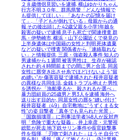
２８歳僧侶見習いを逮捕, 横山ゆかりちゃん
行方不明３０年、群馬県警「どんな情報で
も提供してほしい」「あなたの記憶を届け
て」, 「子どもが倒れている」母親からの通
報 その後出頭した42歳父親を小学1年娘を
殺害の疑いで逮捕 息子も死亡で関連捜査 群
馬・伊勢崎市, 横浜・山下公園近くで発見の
上半身遺体は中国籍の女性と判明 死体遺棄
などの疑いで捜査 関係者から「連絡取れな
い」と情報提供, 三原・強盗殺人事件 知人の
男逮捕から１週間 被害男性は、生存が確認
された約４時間前までの間に男と合流, 同居
女性に唇突き出させ糸でほどけないよう“留
め縫い”か 傷害容疑で逮捕された桜井容疑者
の異様な共同生活, 金銭トラブル抱えた男性
を誘拐か 「漁船乗るか、殺されるか選べ」
暴力団組員の25歳男と男3人を逮捕 海外へ
送り出す目的か, 同居女性の唇を“縫い付け”
桜井容疑者（49）自宅敷地に“うずくまる女
性”の姿 目撃者「真冬でも見られた光景」,
「国旗損壊罪」に刑事法学者148人が反対声
明「危険で重大な疑義」, 井上幸彦・元警視
総監が死去 地下鉄サリン事件や長官銃撃事
件を指揮, 「刃物で刺された」はうそ 自分で
腹を刺し通報「痛くて怖くなり」 偽計業務