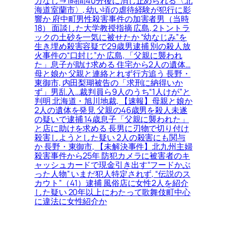
ガなし→1時間40分後に消し止められる〈北
海道室蘭市〉, 幼い頃の虐待経験が犯行に影
響か 府中町男性殺害事件の加害者男（当時
18） 面談した大学教授指摘 広島, 2トントラ
ックの土砂を一気に被せたか “幼なじみ”を
生き埋め殺害容疑で29歳男逮捕 別の殺人放
火事件の“口封じ”か 広島, 「父親に襲われ
た」息子が助け求める 住宅から2人の遺体…
母と娘か 父親と連絡とれず行方追う 長野・
東御市, 内田梨瑚被告の「求刑に納得いか
ず」男乱入…裁判員ら9人のうち“1人けが”と
判明 北海道・旭川地裁, 【速報】母親と娘か
2人の遺体を発見 父親の46歳男を殺人未遂
の疑いで逮捕 14歳息子「父親に襲われた」
と店に助けを求める 長男に刃物で切り付け
殺害しようとした疑い 2人の殺害にも関与
か 長野・東御市, 【未解決事件】北九州主婦
殺害事件から25年 防犯カメラに被害者のキ
ャッシュカードで現金引き出す“フードかぶ
った人物” いまだ犯人特定されず, “伝説のス
カウト”（41）逮捕 風俗店に女性2人を紹介
した疑い 20年以上にわたって歌舞伎町中心
に違法に女性紹介か