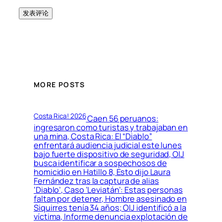
MORE POSTS
Costa Rica! 2026
Caen 56 peruanos:
ingresaron como turistas y trabajaban en
una mina, Costa Rica: El “Diablo”
enfrentará audiencia judicial este lunes
bajo fuerte dispositivo de seguridad, OIJ
busca identificar a sospechosos de
homicidio en Hatillo 8, Esto dijo Laura
Fernández tras la captura de alias
‘Diablo’, Caso ‘Leviatán’: Estas personas
faltan por detener, Hombre asesinado en
Siquirres tenía 34 años; OIJ identificó a la
víctima, Informe denuncia explotación de