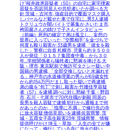
け”桜井政恵容疑者（50）の自宅に家宅捜索
容疑を否認 同居人や共犯者いたか調べる方
針 茨城・古河市, 強盗目的で覆面マスク購入
しバールなど載せた車で住宅に…男3人逮捕
トクリュウが闇バイトで募集か さいたま市,
袴田巖さんの姉ひで子さんインタビュー
（前編）死刑の確定で弟は孤立し、妄想の
世界に入っていった, “交際相手”を金づちで
何度も殴り殺害か 33歳男を逮捕 「彼女を殺
した」警察に自首 札幌市, 児童ら約９５００
人が発症「Ｏ１５７集団食中毒」から３０
年…学校関係者ら犠牲者に黙祷を捧げる 大
阪・堺市, 東京駅前で無許可タクシー疑い 中
国籍の男逮捕, 「全部交換しないと水漏れす
る」神戸市の水道修理業の男らが69歳女性
から約154万円だまし取った疑いで再逮捕,
弟の腹を“包丁”で刺し殺害か 竹腰佳亨容疑
者（57）を逮捕 調べに対し黙秘 千葉・野田
市, 石川・七尾市で70代住職が刺殺 同居の
長男を殺人容疑で逮捕 犯行から通報まで何
があったのか, 「指導に不満」で修行先の寺
に放火容疑 僧侶見習いを逮捕 佐賀県警, 茨
城・五霞女子高生殺害23年 茨城県警、情報
提供呼びかけ 埼玉・草加, 「人生の全てが嫌
になって」修行している寺に放火の疑い、