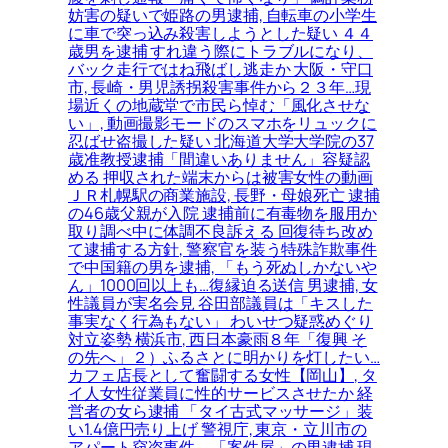
妨害の疑いで姫路の男逮捕, 自転車の小学生
に車で突っ込み殺害しようとした疑い ４４
歳男を逮捕 すれ違う際にトラブルになり、
バック走行ではね飛ばし逃走か 大阪・守口
市, 長崎・男児誘拐殺害事件から２３年…現
場近くの地蔵堂で市民ら悼む「風化させな
い」, 動画撮影モードのスマホをリュックに
忍ばせ盗撮した疑い 北海道大学大学院の37
歳准教授逮捕「間違いありません」容疑認
める 押収された端末からは被害女性の動画
ＪＲ札幌駅の商業施設, 長野・母娘死亡 逮捕
の46歳父親が入院 逮捕前に有毒物を服用か
取り調べ中に体調不良訴える 回復待ち改め
て逮捕する方針, 警察官を装う特殊詐欺事件
で中国籍の男を逮捕, 「もう死ぬしかないや
ん」1000回以上も…復縁迫る送信 男逮捕, 女
性議員が実名会見 谷田部議員は「キスした
事実なく行為もない」 わいせつ疑惑めぐり
対立姿勢 横浜市, 西日本豪雨８年「復興 そ
の先へ」２）ふるさとに明かりを灯したい…
カフェ店長として奮闘する女性【岡山】, タ
イ人女性従業員に性的サービスさせたか 経
営者の女ら逮捕 「タイ古式マッサージ」装
い1.4億円売り上げ 警視庁, 東京・立川市の
アパート窃盗事件、「案件屋」の男逮捕 現