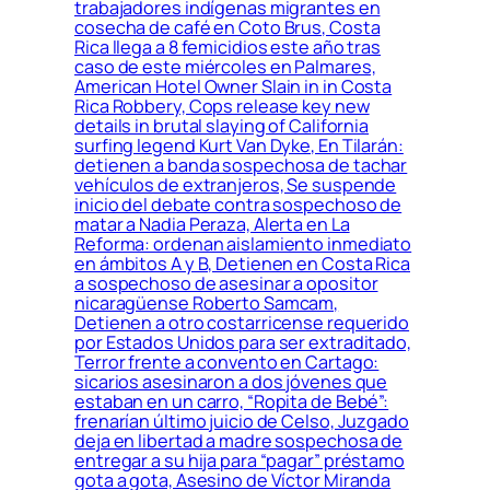
trabajadores indígenas migrantes en
cosecha de café en Coto Brus, Costa
Rica llega a 8 femicidios este año tras
caso de este miércoles en Palmares,
American Hotel Owner Slain in in Costa
Rica Robbery, Cops release key new
details in brutal slaying of California
surfing legend Kurt Van Dyke, En Tilarán:
detienen a banda sospechosa de tachar
vehículos de extranjeros, Se suspende
inicio del debate contra sospechoso de
matar a Nadia Peraza, Alerta en La
Reforma: ordenan aislamiento inmediato
en ámbitos A y B, Detienen en Costa Rica
a sospechoso de asesinar a opositor
nicaragüense Roberto Samcam,
Detienen a otro costarricense requerido
por Estados Unidos para ser extraditado,
Terror frente a convento en Cartago:
sicarios asesinaron a dos jóvenes que
estaban en un carro, “Ropita de Bebé”:
frenarían último juicio de Celso, Juzgado
deja en libertad a madre sospechosa de
entregar a su hija para “pagar” préstamo
gota a gota, Asesino de Víctor Miranda