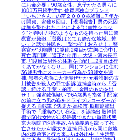
にお金必要」90歳女性、息子かたる男らに
1000万円超手渡す, 佐賀県独自ブランド
「いちごさん」の苗２０００株盗難…７年か
け開発、盗難６回目, 【現場報告】男の死因
は胸を撃たれたことによる“出血性ショッ
ク”と判明 刃物のようなものを持った男に警
察官が発砲 「普段はとても静かな地域。怖
い」と話す住民も, 「撃つぞ！おろせ！」警
察官が“刃物男”に発砲 2発目が左胸に命中し
死亡 専門家「適正な使用」 大阪・河内長野
市, ｢1度目は男性の体調を心配し…2度目は行
くあてがなくなり…」同じマンションに住む
36歳男性にストーカー行為か 38歳女を逮
捕, 患者の点滴に大便混ぜたか 元看護師の古
川被告を殺人の罪で起訴 逮捕当時から「否
認」続ける 千葉・柏市, 「金目のものを出
せ！」強盗致傷疑いで64歳男を指名手配 家
の前に立つ男の姿をドライブレコーダーが
捉える 自転車で逃走か 高松市, 脳腫瘍摘出
手術で「腫瘍のない部位」を誤摘出 脳幹損
傷で50代女性が自発呼吸できない重篤状態
京大病院で医療事故, 44歳義弟を蹴って死
亡させたか 41歳女を逮捕 日頃から同じ敷地
内の義弟宅と行き来…夫は外出中 「生活態
度に不満」暴行繰り返したか, 【特殊詐欺】