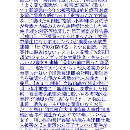
「よく変な電話が…」被害は“家族”で防い
で！新潟県内今年の被害額は約14億円 お盆
を前に警察が呼びかけ「家族みんなで対策
を」, “防げた可能性”指摘…小学1年の女の子
が母親と内縁の夫から虐待受け死亡した事
件 児相の対応等検証した第三者委が報告書,
【独自】「下着買ってくれませんか」女子
中学生になりすまし“パパ活”助長か35歳男
逮捕 「1日で10万稼げる」と少女勧誘, 「集
英社に恨みはない」ストレス発散で“43億円
超”のジャンプグッズを大量注文・キャンセ
ルか 32歳女を逮捕「品切れ前に買うと満足
感」, 「客がむかつくから」他人名義のクレ
カ使った疑いで従業員逮捕 会計時に暗証番
号を確認か 自宅から複数の他人名義カード
発見, 【きょう判決】当時18歳の”特定少年”
川口侑斗被告に「無期懲役」を求刑した検
察「被害者を絶望の淵に追いやる拷問的な
暴行で”地獄の苦しみ”を与えた」と強烈に
非難＿遺族も「主犯格は間違いなくお前
だ」と怒り, 阿久根市大川強盗殺人事件 捜査
検討会 事件発生からあすで29年, 「パパ活
女子」狙い性的暴行容疑 44歳を再逮捕 十数
人被害か, 3人射殺の八王子ナンペイ事件か