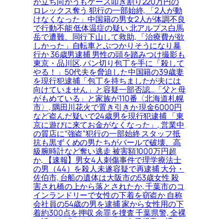
が立ち向かうもケース叩き割り220万円の
ロレックス奪う 犯行の一部始終, 「2人が動
けなくなった」中国籍の男女2人が体調不良
で行動不能 低体温症の疑い 北アルプス白馬
岳で遭難、同行下山して救助, 「治療費が欲
しかった」自転車とぶつかりそうになり暴
行か 36歳男逮捕 男性の頭を踏みつけ撮影も
東京・品川区, パン切り包丁を手に「殺して
やる！」50代夫を脅迫した中国籍の39歳妻
を現行犯逮捕「包丁を持ちましたが夫には
向けていません」と容疑一部否認…「父と母
がもめている」と家族が110番〈北海道札幌
市〉, 隅田川花火で置き引きか 現金6000円
など盗んだ疑いで24歳男を現行犯逮捕 「東
京に遊びに来てお金がなくなった」, 営業中
の質店に“強盗”犯行の一部始終 スタッフ抵
抗も黒ずくめの男たちがバールで破壊、高
級腕時計など奪い逃走 被害額1000万円超
か, 【速報】男女4人刺傷事件で理学療法士
の男（44）を殺人未遂容疑で再逮捕 大分・
佐伯市, 台船の遺体は大阪市の53歳女性 殺
害され橋の上から落とされたか, 千葉市のコ
インランドリーで女性の下着を窃盗か 自称
会社員の54歳の男を逮捕 家から女性用の下
着約300点を押収 余罪を捜査 千葉県警, 全裸