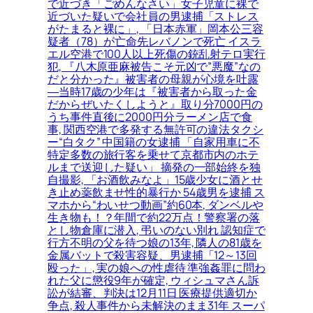
で近づき「ごめんなさい」女子児童に裸で
近づいた疑いで会社員の男逮捕「ストレス
がたまると裸に」, 「日本赤軍」岡本公三容
疑者（78）が亡命先レバノンで死亡 イスラ
エル空港で100人以上死傷の銃乱射テロ実行
犯, 『八木原亜麻被告こそ元凶で”悪魔”なの
だと分かった』被害者の母親が心境を吐露
―当時17歳の少年は『被害者から取った金
だからぜいたくしようと』取り分7000円の
うち事件直後に2000円分ラーメン店で食
事, 関西空港で多発する無許可の違法タクシ
ー“白タク” 中国籍の女逮捕 「自家用車に不
特定多数の旅行客を乗せて京都市内のホテ
ルまで送迎した疑い」 摘発の一部始終を独
自撮影, 「お酒飲みなよ」15歳少女に酒とせ
き止め薬飲ませ性的暴行か 54歳男を逮捕 ス
マホから“わいせつ動画”約60本, ダンベルや
生き物も！？年間で約22万点！警察署の落
とし物倉庫に潜入, 弔いのない別れ 認知症で
行方不明の父を待つ娘の13年, 隣人の81歳を
金属バットで殺害容疑、男逮捕「12～13回
殴った」, 実の娘への性虐待 準強姦罪に問わ
れた父に懲役9年が確定, ウィシュマさん訴
訟が結審、判決は12月11日 医療提供適切か
争点, 殺人事件から未解決のまま31年 スーパ