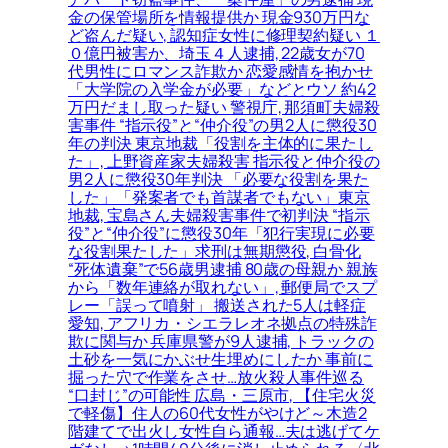
金の保管場所を情報提供か 現金930万円な
ど盗んだ疑い, 認知症女性に修理契約疑い １
０億円被害か、埼玉４人逮捕, 22歳女が70
代男性にロマンス詐欺か 恋愛感情を抱かせ
「大学院の入学金が必要」などとウソ 約42
万円だまし取った疑い 警視庁, 那須町夫婦殺
害事件 “指示役”と“仲介役”の男2人に懲役30
年の判決 東京地裁「役割を主体的に果たし
た」, 上野資産家夫婦殺害 指示役と仲介役の
男2人に懲役30年判決 「必要な役割を果た
した」「発案者でも首謀者でもない」東京
地裁, 宝島さん夫婦殺害事件で初判決 “指示
役”と“仲介役”に懲役30年「犯行実現に必要
な役割果たした」求刑は無期懲役, 白骨化
“死体遺棄”で56歳男逮捕 80歳の母親か 親族
から「数年連絡が取れない」, 郵便局でスプ
レー「誤って噴射」 搬送された5人は軽症
愛知, アフリカ・シエラレオネ拠点の特殊詐
欺に関与か 兵庫県警が9人逮捕, トラックの
土砂を一気にかぶせ生埋めにしたか 事前に
掘った穴で作業をさせ…放火殺人事件巡る
“口封じ”の可能性 広島・三原市, 【住宅火災
で軽傷】住人の60代女性がやけど～木造2
階建てで出火し女性自ら通報…夫は逃げてケ