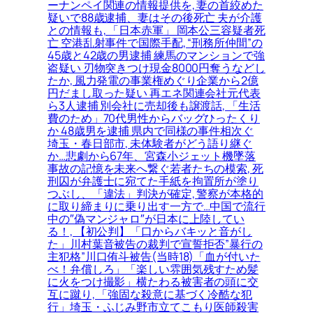
ーナンペイ関連の情報提供を, 妻の首絞めた
疑いで88歳逮捕、妻はその後死亡 夫が介護
との情報も, 「日本赤軍」 岡本公三容疑者死
亡 空港乱射事件で国際手配, “刑務所仲間”の
45歳と42歳の男逮捕 練馬のマンションで強
盗疑い 刃物突きつけ現金8000円奪うなどし
たか, 風力発電の事業権めぐり企業から2億
円だまし取った疑い 再エネ関連会社元代表
ら3人逮捕 別会社に売却後も譲渡話, 「生活
費のため」70代男性からバッグひったくり
か 48歳男を逮捕 県内で同様の事件相次ぐ
埼玉・春日部市, 未体験者がどう語り継ぐ
か…悲劇から67年、宮森小ジェット機墜落
事故の記憶を未来へ繋ぐ若者たちの模索, 死
刑囚が弁護士に宛てた手紙を拘置所が塗り
つぶし、「違法」判決が確定, 警察が本格的
に取り締まりに乗り出す一方で…中国で流行
中の″偽マンジャロ″が日本に上陸してい
る！, 【初公判】「口からバキッと音がし
た」川村葉音被告の裁判で宣誓拒否”暴行の
主犯格”川口侑斗被告(当時18)「血が付いた
べ！弁償しろ」「楽しい雰囲気残すため髪
に火をつけ撮影」横たわる被害者の頭に交
互に蹴り, 「強固な殺意に基づく冷酷な犯
行」埼玉・ふじみ野市立てこもり医師殺害