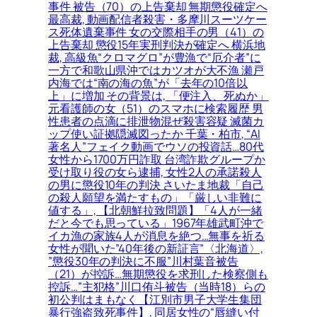
事件 被告（70）の上告棄却 無期懲役確定へ
最高裁, 動画配信者殺害・多摩川スーツケー
ス死体遺棄事件 女の交際相手の男（41）の
上告棄却 懲役15年実刑判決が確定へ 横浜地
裁, 高級魚“クロマグロ”が豊漁で“厄介者”に
一方で和歌山県沖ではカツオが大不漁 瀬戸
内海では“南の海の魚”が「去年の10倍以
上」に増加 その背景は, 「便注入、死ぬか」
元看護師の女（51）のスマホに検索履歴 男
性患者の点滴に排泄物混ぜ殺害容疑 滅菌カ
ップ使い証拠隠滅図ったか 千葉・柏市, “AI
著名人”フェイク動画でウソの投資話…80代
女性から1700万円詐取 台湾詐欺グループか
受け取り役の女ら逮捕, 女性2人の承諾殺人
の男に懲役10年の判決 さいたま地裁「自己
の殺人願望を満たすもの」「厳しい非難に
値する」, 【北朝鮮拉致問題】「4人が一緒
だと今でも思っている」1967年雄武町沖で
イカ漁の家族4人が消息を絶つ…無事を祈る
女性が聞いた”40年後の新証言”〈北海道〉,
”懲役30年の判決に不服”川村葉音被告
（21）が控訴…無期懲役を求刑した検察側も
控訴…”主犯格”川口侑斗被告（当時18）らの
初公判はまもなく【江別市男子大学生集団
暴行強盗致死事件】, 同居女性の“唇縫い付