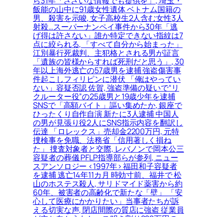
ら31年「ささいな情報でも提供を」, 埼玉・
飯能の山中に91歳女性遺体 ベトナム国籍の
男、殺害を示唆, 女子高校生2人含む女性3人
射殺…スーパーナンペイ事件から30年「逃
げ得は許さない」誰か特定できない指紋は7
点に絞られる, 「すべて自分から始まった」
江別暴行死裁判、主犯格とされる男が証言
「遺族の皆様からすれば死刑だと思う」, 30
年以上海外逃亡の57歳男を逮捕 強盗傷害事
件起こしフィリピンに潜伏 「俺はやってい
ない」容疑否認 佐賀, 強盗準備の疑いで“リ
クルーター役”の25歳男と19歳少年を逮捕
SNSで「高額バイト」謳い集めたか, 銀座で
ひったくり自作自演 新たに3人逮捕 中国人
の男が見張り役2人にSNS指示内容を翻訳し
伝達 「ロレックス」売却金2200万円, 元特
捜検事を免職、法務省「信用著しく損ね
た」 捜査対象者と交際, レバノンで岡本公三
容疑者の葬儀 PFLP指導部らが参列, ニュー
スアンソロジー <1997年> 福田和子容疑者
を逮捕 逃亡14年11カ月 時効寸前、福井で 松
山のホステス殺人, サリドマイド薬害から約
60年、被害者の高齢化で新たな「壁」 「安
心して医療にかかりたい」当事者たちが訴
える切実な声, 閉店間際の質店に強盗 従業員