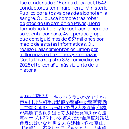
fue condenado a 15 años de cárcel, 1.643
conductores terminaron en el Ministerio
Público por altos valores de alcohol en la
sangre, OIJ busca hombre tras robar
objetos de un camión en Pavas, Llena
formulario laboral y le sustraen dinero de
su cuenta bancaria, Así operaba grupo
que consiguió más de ₡37 millones por
medio de estafas informáticas, OIJ
realizó 5 allanamientos en Limón por
millonarias extorsiones y amenazas,
Costa Rica registró 873 homicidios en
2025 el tercer año más violento de la
historia
Japan! 2026.7-9
「キャバクラいかがですか」
声を掛けた相手は私服で警戒中の警察官 路
上で客引きをした疑いで男2人を逮捕, 価格
が高騰する銅を狙って太陽光発電所から送
電ケーブル2.2トンを盗んだか 金属盗対策法
違反の疑いなど 男２人を逮捕・送検 富山,
【速報】「不倫して子どもできた」「中絶