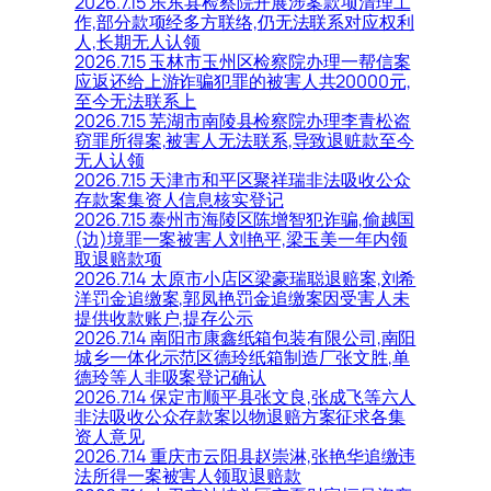
2026.7.15 乐东县检察院开展涉案款项清理工
作,部分款项经多方联络,仍无法联系对应权利
人,长期无人认领
2026.7.15 玉林市玉州区检察院办理一帮信案
应返还给上游诈骗犯罪的被害人共20000元,
至今无法联系上
2026.7.15 芜湖市南陵县检察院办理李青松盗
窃罪所得案,被害人无法联系,导致退赃款至今
无人认领
2026.7.15 天津市和平区聚祥瑞非法吸收公众
存款案集资人信息核实登记
2026.7.15 泰州市海陵区陈增智犯诈骗,偷越国
(边)境罪一案被害人刘艳平,梁玉美一年内领
取退赔款项
2026.7.14 太原市小店区梁豪瑞聪退赔案,刘希
洋罚金追缴案,郭凤艳罚金追缴案因受害人未
提供收款账户,提存公示
2026.7.14 南阳市康鑫纸箱包装有限公司,南阳
城乡一体化示范区德玲纸箱制造厂张文胜,单
德玲等人非吸案登记确认
2026.7.14 保定市顺平县张文良,张成飞等六人
非法吸收公众存款案以物退赔方案征求各集
资人意见
2026.7.14 重庆市云阳县赵崇淋,张艳华追缴违
法所得一案被害人领取退赔款