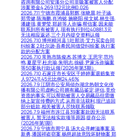
咨询有限公司安溪分公司非吸案被害人分配
涉案资金4,269,132元比例0.026
2026.7.11 宁德市霞浦县郭辉,张晓晨,叶子涵,
郑雪健,陈海鹏,肖鸿铭,施晓阳,侯文斌,林生强,
潘建强,黄梦莹,郑超等人诈骗,帮信案,因未能
联系到所有被害人,现有执行到位40881.3元
无法相应返还,三个月内提交资料认领
2026.7.10 博州精河县 1.吐那洪·艾力买卖合同
纠纷案 2.吐尔逊·吾希民间借贷纠纷案 执行案
款的分配方案
2026.7.10 常熟市陈俊杰,苏博文,王思宇,范均
鸣,夏星宇,杜忠瑜,朱明志,徐硕,尹家乐诈骗案
等50案执行款认领(2026年第3期）
2026.7.10 石家庄市长安区于婷婷案退赔集资
人972411.45元比例24.46%
2026.7.9 江阴市公安局侦办湖北热朝文化传
播有限公司虚构公司拥有藏品鉴定,评估,竞价
资质的事实,可以帮助被害人交易藏品但需缴
纳上架宣传费的方式,从而非法获利,现已追回
部分赃款,相关被害人尽快联系领取
2026.7.9 福州市连江县39案案款因无法联系
被害人,暂无法核实款项等原因,提存公示
(2026年第1期)
2026.7.9 宁德市周宁县 汤大众寻衅滋事案 吴
新勇,潘国祥盗窃案 杨慈超故意毁坏财物案 郑