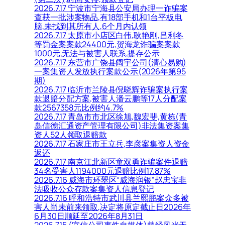
2026.7.17 宁波市宁海县公安局办理一诈骗案
查获一批涉案物品,有18部手机和1台平板电
脑,未找到其所有人,6个月内认领
2026.7.17 太原市小店区白伟,耿艳刚,吕利冬
等罚金案案款24400元,贺海龙诈骗案案款
1000元,无法与被害人联系,提存公示
2026.7.17 东营市广饶县阔宇公司(清心易购)
一案集资人发放执行案款公示(2026年第95
期)
2026.7.17 临沂市兰陵县倪晓辉诈骗案执行案
款退赔分配方案,被害人潘云鹏等17人分配案
款2567358元比例约4.7%
2026.7.17 青岛市市北区徐旭,魏宏斐,黄栋(青
岛信德汇通资产管理有限公司)非法集资案集
资人52人领取退赔款
2026.7.17 石家庄市王立兵,李彦案集资人资金
返还
2026.7.17 南京江北新区童双勇诈骗案件退赔
34名受害人1194000元退赔比例17.87%
2026.7.16 威海市环翠区“威海润银”赵忠宝非
法吸收公众存款案集资人信息登记
2026.7.16 呼和浩特市武川县兰熙鹏案众多被
害人尚未前来领取,决定将原定截止日2026年
6月30日顺延至2026年8月31日
2026.7.15 (宜信公司事件自媒体)曾经风光无