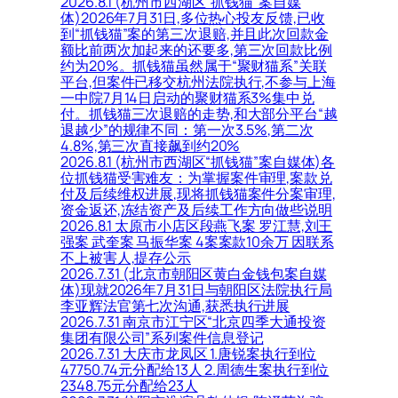
2026.8.1 (杭州市西湖区“抓钱猫”案自媒
体)2026年7月31日,多位热心投友反馈,已收
到“抓钱猫”案的第三次退赔,并且此次回款金
额比前两次加起来的还要多,第三次回款比例
约为20%。抓钱猫虽然属于“聚财猫系”关联
平台,但案件已移交杭州法院执行,不参与上海
一中院7月14日启动的聚财猫系3%集中兑
付。抓钱猫三次退赔的走势,和大部分平台“越
退越少”的规律不同：第一次3.5%,第二次
4.8%,第三次直接飙到约20%
2026.8.1 (杭州市西湖区“抓钱猫”案自媒体)各
位抓钱猫受害难友：为掌握案件审理,案款兑
付及后续维权进展,现将抓钱猫案件分案审理,
资金返还,冻结资产及后续工作方向做些说明
2026.8.1 太原市小店区段燕飞案 罗江慧,刘王
强案 武奎案 马振华案 4案案款10余万 因联系
不上被害人,提存公示
2026.7.31 (北京市朝阳区黄白金钱包案自媒
体)现就2026年7月31日与朝阳区法院执行局
李亚辉法官第七次沟通,获悉执行进展
2026.7.31 南京市江宁区“北京四季大通投资
集团有限公司”系列案件信息登记
2026.7.31 大庆市龙凤区 1.唐锐案执行到位
47750.74元分配给13人 2.周德生案执行到位
2348.75元分配给23人