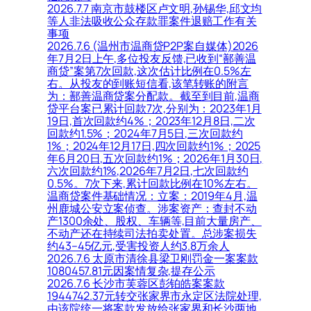
2026.7.7 南京市鼓楼区卢文明,孙锡华,邱文均
等人非法吸收公众存款罪案件退赔工作有关
事项
2026.7.6 (温州市温商贷P2P案自媒体)2026
年7月2日上午,多位投友反馈,已收到“鄯善温
商贷”案第7次回款,这次估计比例在0.5%左
右。从投友的到账短信看,该笔转账的附言
为：鄯善温商贷案分配款。截至到目前,温商
贷平台案已累计回款7次,分别为：2023年1月
19日,首次回款约4%；2023年12月8日,二次
回款约1.5%；2024年7月5日,三次回款约
1%；2024年12月17日,四次回款约1%；2025
年6月20日,五次回款约1%；2026年1月30日,
六次回款约1%,2026年7月2日,七次回款约
0.5%。7次下来,累计回款比例在10%左右。
温商贷案件基础情况：立案：2019年4月,温
州鹿城公安立案侦查。涉案资产：查封不动
产1300余处、股权、车辆等,目前大量房产、
不动产还在持续司法拍卖处置。总涉案损失
约43–45亿元,受害投资人约3.8万余人
2026.7.6 太原市清徐县梁卫刚罚金一案案款
1080457.81元因案情复杂,提存公示
2026.7.6 长沙市芙蓉区彭铂皓案案款
1944742.37元转交张家界市永定区法院处理,
由该院统一将案款发放给张家界和长沙两地