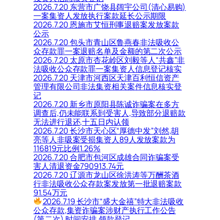
2026.7.20 东营市广饶县阔宇公司(清心易购)
一案集资人发放执行案款延长公示期限
2026.7.20 恩施市艾恒刑事退赔案发放案款
公示
2026.7.20 包头市青山区鲁燕春非法吸收公
众存款罪一案退赔名单及金额的第二次公示
2026.7.20 太原市杏花岭区刘毅等人“共鑫”非
法吸收公众存款罪一案集资人信息登记核实
2026.7.20 天津市河西区天津百利恒信资产
管理有限公司非法集资相关案件信息核实登
记
2026.7.20 新乡市原阳县陈诚诈骗案在多方
调查后,仍未能联系到受害人,导致部分退赔款
无法进行退还,十五日内认领
2026.7.20 长沙市天心区“厚德中发”刘然,胡
亮等人非吸案受损集资人89人发放案款为
116819元比例1.26%
2026.7.20 合肥市包河区成雄合同诈骗案受
害人清退资金790913.74元
2026.7.20 辽源市龙山区徐洪涛等万酬茶酒
行非法吸收公众存款案发放第一批退赔案款
91.54万元
2026.7.19 长沙市“盛大金禧”特大非法吸收
公众存款,集资诈骗案涉财产执行工作公告
(第二次),时间安排,领款登记