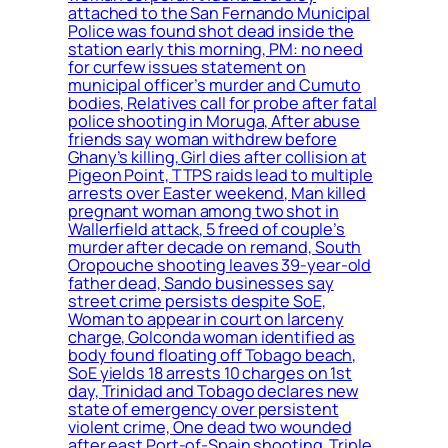
attached to the San Fernando Municipal
Police was found shot dead inside the
station early this morning, PM: no need
for curfew issues statement on
municipal officer’s murder and Cumuto
bodies, Relatives call for probe after fatal
police shooting in Moruga, After abuse
friends say woman withdrew before
Ghany’s killing, Girl dies after collision at
Pigeon Point, TTPS raids lead to multiple
arrests over Easter weekend, Man killed
pregnant woman among two shot in
Wallerfield attack, 5 freed of couple’s
murder after decade on remand, South
Oropouche shooting leaves 39-year-old
father dead, Sando businesses say
street crime persists despite SoE,
Woman to appear in court on larceny
charge, Golconda woman identified as
body found floating off Tobago beach,
SoE yields 18 arrests 10 charges on 1st
day, Trinidad and Tobago declares new
state of emergency over persistent
violent crime, One dead two wounded
after east Port-of-Spain shooting, Triple