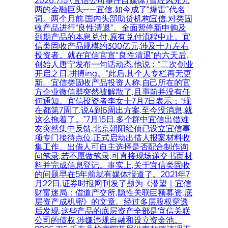
两的金融巨头——宜信,如今成了“爆雷”代名
词。两个月前,国内头部助贷机构宜信,对类固
收产品进行“良性清退”。全面暂停新申购及
到期产品的本息兑付,原有兑付流程中止。宜
信类固收产品规模约300亿元,涉及十万左右
投资者。就在宜信官宣“良性清退”的六天后,
创始人唐宁发布一句话动态,他说：“二次创业
开启之日,拼搏ing。”此后,其个人专栏再无更
新。宜信类固收产品投资人称,自己所在的官
方企业微信群突然被解散了,且事前并没有任
何通知。宜信投资者李女士7月7日表示：“现
在都第7周了,说4到6周出方案,至今没消息,就
这么拖着了。”7月15日,多个群中宜信出借难
友突然集中反馈,北京朝阳经侦已设立宜信事
项专门接待点位,正式启动出借人报案材料收
集工作。出借人可自主选择是否配合制作询
问笔录,若不愿做笔录,可直接现场递交书面材
料并完成信息登记。事实上,关于宜信类固收
的问题早在5年前就有媒体报道了。2021年7
月22日,证券时报网刊发了题为《潜望｜宜信
财富迷局：借道产交所,隐性关联巨额募资,底
层资产成机密》的文章。经过多层股权穿透
后发现,这些产品的底层资产全部是宜信关联
公司的债权,涉嫌违规自融和设立资金池。