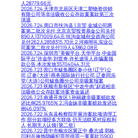
人28779.66元
2026.7.24 天津市北辰区天津二塑物资供销
有限公司等非法吸收公众存款案案款第三次
清退
2026.7.24 周口市扶沟县 1.京贸,金城公司两
案第二批次兑付,北京京贸投资基金公司兑付
890人1371009.64元,扶沟金城创业咨询公司
兑付262人2858315.70元 2.河南明礼实业公
司案第二批次兑付119人43862.08元
2026.7.24 深圳市“美银平台,天华平台,中金国
际平台”许金华,刘世奇,许长途等人诈骗案领
款公告,本次发放35704044.31元
2026.7.23 营口市鲅鱼圈区参小伙(辽宁)公
司,辽参(大连)商务国际旅行社公司,辽参同乐
堂(大连)公司鲅鱼圈分公司非吸案报案
2026.7.23 抚顺市新抚区“中农牛肉”赵岩松非
法吸收公众存款案涉案资金返还
2026.7.23 南通开发区 1.孙丽建非吸案赃款发
还比例25.9765% 2.冯金妹非吸案赃款发还比
例46.097%
2026.7.22 乐东县检察院开展涉案款项清理工
作,部分款项经多方联络,仍无法联系对应权利
人,长期无人认领(第二批)
2026.7.22 晋中市榆次区冀正中,桑志成,郭栋,
闫利兵掩饰隐瞒犯罪所得罪一案案款15900