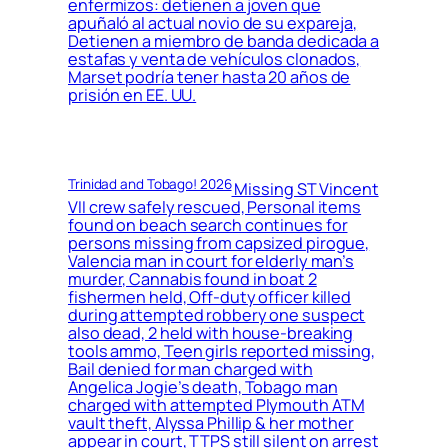
enfermizos: detienen a joven que
apuñaló al actual novio de su expareja,
Detienen a miembro de banda dedicada a
estafas y venta de vehículos clonados,
Marset podría tener hasta 20 años de
prisión en EE. UU.
Trinidad and Tobago! 2026
Missing ST Vincent
VII crew safely rescued, Personal items
found on beach search continues for
persons missing from capsized pirogue,
Valencia man in court for elderly man’s
murder, Cannabis found in boat 2
fishermen held, Off-duty officer killed
during attempted robbery one suspect
also dead, 2 held with house-breaking
tools ammo, Teen girls reported missing,
Bail denied for man charged with
Angelica Jogie’s death, Tobago man
charged with attempted Plymouth ATM
vault theft, Alyssa Phillip & her mother
appear in court, TTPS still silent on arrest