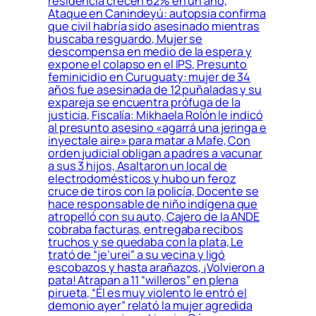
residencia crecen 62% en un año,
Ataque en Canindeyú: autopsia confirma
que civil habría sido asesinado mientras
buscaba resguardo, Mujer se
descompensa en medio de la espera y
expone el colapso en el IPS, Presunto
feminicidio en Curuguaty: mujer de 34
años fue asesinada de 12 puñaladas y su
expareja se encuentra prófuga de la
justicia, Fiscalía: Mikhaela Rolón le indicó
al presunto asesino «agarrá una jeringa e
inyectale aire» para matar a Mafe, Con
orden judicial obligan a padres a vacunar
a sus 3 hijos, Asaltaron un local de
electrodomésticos y hubo un feroz
cruce de tiros con la policía, Docente se
hace responsable de niño indígena que
atropelló con su auto, Cajero de la ANDE
cobraba facturas, entregaba recibos
truchos y se quedaba con la plata, Le
trató de “je’urei” a su vecina y ligó
escobazos y hasta arañazos, ¡Volvieron a
pata! Atrapan a 11 “willeros” en plena
pirueta, “Él es muy violento le entró el
demonio ayer” relató la mujer agredida