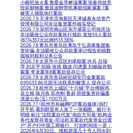
小榕犯放火案 詹爱金寻衅滋事案 张春华故意
毁坏财物案 詹其波附带民事赔偿家属案 7案
被害人领取执行案款
2026.7.9 天津市滨海新区天津诚泰永信资产
管理有限公司非法集资案件核实登记
2026.7.9 深圳市南山区东方盛富公司徐庆法
非法吸收公众存款案执行领款,发放59人案款
18774357元比例约13.38%
2026.7.8 青岛市黄岛区青岛千弘鼎泰集团集
资诈骗,非法吸收公众存款案审计报告初稿数
据核对权利义务公告
2026.7.8 太原市小店区刘承聪案 许兵,吕瑞
萍,刘京平,邹丽,张祺,魏波,闫虎案 刘杨敲诈勒
索案 李龙案等8案案款提存公示
2026.7.8 太原市杏花岭区胡安罚金案案款
695533.86元因无法联系到被害人,提存公示
2026.7.8 杭州市上城区“十六铺”平台傅丽鸿,
吴立根,陈月燕,苏杰刚,鲁超,郑煜集资诈骗案
清退公告(五),1100万元
2026.7.7 (杭州市有融网P2P案自媒体)你打
开手机,看到群里有人发了一张截图。银行卡
明细,标注“法院案款代发”,收款方写着“机构业
务代发暂存资金-司法机关案款代发资金过渡
户”,开户行中国工商银行。打款时间统一是：
2026年6月30日。维权群里几十号人同步到