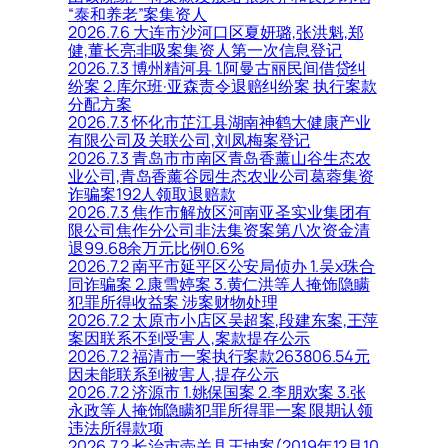
“泰和养老”案集资人
2026.7.6 大连市沙河口区夏妍璐,张洪魁,郑
健,董长亮非吸案集资人第一次信息登记
2026.7.3 博州精河县 1.阿曼古丽民间借贷纠
纷案 2.库尔班·亚森责令退赔纠纷案 执行案款
分配方案
2026.7.3 怀化市芷江县湖南神鹤大健康产业
有限公司及关联公司,刘凤梅案登记
2026.7.3 青岛市市南区青岛香薰山谷生态农
业公司,青岛香薰谷园生态农业公司葛蓉集资
诈骗案192人领取退赔款
2026.7.3 焦作市解放区河南亚圣实业集团有
限公司焦作分公司非法集资案第八次资金清
退99.68余万元比例0.6%
2026.7.2 南平市延平区公安局侦办 1.吴x珠合
同诈骗案 2.康雪婷案 3.黄仁洪等人掩饰隐瞒
犯罪所得收益案 涉案财物处理
2026.7.2 太原市小店区吴超案,段建东案,王萍
案因联系不到受害人,案款提存公示
2026.7.2 福清市一案执行案款263806.54元
因未能联系到被害人,提存公示
2026.7.2 济源市 1.姚保国案 2.李朋欢案 3.张
永政等人掩饰隐瞒犯罪所得罪一案 限期认领
违法所得款项
2026.7.2 长治市壶关县王坤案(2019年12月10