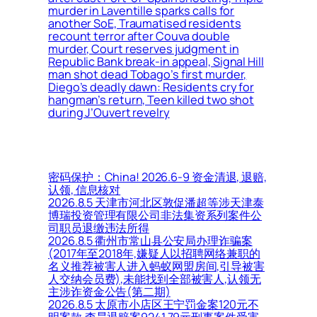
murder in Laventille sparks calls for
another SoE, Traumatised residents
recount terror after Couva double
murder, Court reserves judgment in
Republic Bank break-in appeal, Signal Hill
man shot dead Tobago’s first murder,
Diego’s deadly dawn: Residents cry for
hangman’s return, Teen killed two shot
during J’Ouvert revelry
密码保护：China! 2026.6-9 资金清退, 退赔,
认领, 信息核对
2026.8.5 天津市河北区敦促潘超等涉天津泰
博瑞投资管理有限公司非法集资系列案件公
司职员退缴违法所得
2026.8.5 衢州市常山县公安局办理诈骗案
(2017年至2018年,嫌疑人以招聘网络兼职的
名义推荐被害人进入蚂蚁网盟房间,引导被害
人交纳会员费),未能找到全部被害人,认领无
主涉诈资金公告(第二期)
2026.8.5 太原市小店区王宁罚金案120元不
明案款,李昊退赔案9241.79元刑事案件受害