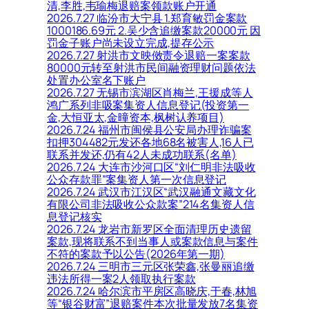
清,李胜,韦瑜梅退赔案领款账户开通
2026.7.27 临汾市大宁县 1.郑育敏罚金案款
1000186.69元 2.吴少含追缴案款20000元 因
罚金子账户尚未设立完成,提存公示
2026.7.27 射洪市文映傚责令退赔一案案款
80000元转至射洪市民间融资理财问题依法
处置办公室名下账户
2026.7.27 无锡市滨湖区肖梅兰,王援成等人
鸿广系列非吸案集资人信息登记(投资第一
金,大恒亚太,金曈资本,枫树认养项目)
2026.7.24 福州市闽侯县公安局办理诈骗案
扣押304482元发还各地68名被害人,16人已
联系并发还,仍有42人未成功联系(名单)
2026.7.24 大连市沙河口区“刘仁明非法吸收
公众存款罪”案集资人第一次信息登记
2026.7.24 武汉市江汉区“武汉融通文藏文化
有限公司非法吸收公众款案”214名集资人信
息登记核实
2026.7.24 龙岩市新罗区全面清理历史遗留
案款,现将联系不到当事人或案款信息与案件
不符的案款予以公告(2026年第一期)
2026.7.24 三明市三元区张荣鑫,张曼丽追缴
违法所得一案2人领取执行案款
2026.7.24 哈尔滨市平房区高晓庆,于春,林旭
等“银谷财富”退赔案件本次批量发放7名集资