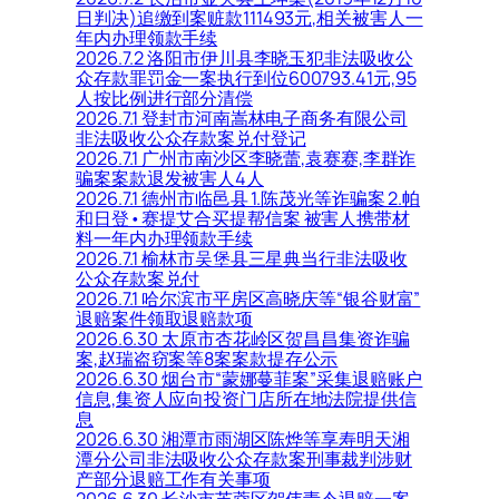
日判决)追缴到案赃款111493元,相关被害人一
年内办理领款手续
2026.7.2 洛阳市伊川县李晓玉犯非法吸收公
众存款罪罚金一案执行到位600793.41元,95
人按比例进行部分清偿
2026.7.1 登封市河南嵩林电子商务有限公司
非法吸收公众存款案兑付登记
2026.7.1 广州市南沙区李晓蕾,袁赛赛,李群诈
骗案案款退发被害人4人
2026.7.1 德州市临邑县 1.陈茂光等诈骗案 2.帕
和日登•赛提艾合买提帮信案 被害人携带材
料一年内办理领款手续
2026.7.1 榆林市吴堡县三星典当行非法吸收
公众存款案兑付
2026.7.1 哈尔滨市平房区高晓庆等“银谷财富”
退赔案件领取退赔款项
2026.6.30 太原市杏花岭区贺昌昌集资诈骗
案,赵瑞盗窃案等8案案款提存公示
2026.6.30 烟台市“蒙娜蔓菲案”采集退赔账户
信息,集资人应向投资门店所在地法院提供信
息
2026.6.30 湘潭市雨湖区陈烨等享寿明天湘
潭分公司非法吸收公众存款案刑事裁判涉财
产部分退赔工作有关事项
2026.6.30 长沙市芙蓉区贺伟责令退赔一案