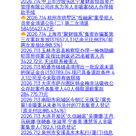
2026.7.14 中卫市沙坡头区宁夏财富恒昌资产
管理有限公司许东力等人非吸案68人办理领
款手续
2026.7.14 杭州市拱墅区“投融家”案受损人
员资金清退公告(二),第二次清退
58455427.47元
2026.7.14 上海市“聚财猫系”集资诈骗案第
三次案款发放137657人3.1亿余元比例3%(前
两次发放比例8.5%)
2026.7.13 玉林市容县检察院办理一掩饰隐瞒
犯罪所得案,应按比例返还25名被害人共
3422.72元,无法联系被害人
2026.7.13 昭通市镇雄县清理出一批应退未退
的保证金合计30789.04,现已具备退款条件,4
人1公司至今未取得有效联络
2026.7.13 大庆市萨尔图区韩金梅非法吸收公
众存款案件各集资人40人领取退赔案款
284,775.71元
2026.7.13 南阳市宛城区今朝汇元珠宝(冀先
菊)非吸案从未参与兑付的77名集资人登记
(原兑付比例5.434%)
2026.7.13 大连开发区“久信融富”吴珊珊,王丹,
马丽娜,张晓春,张淑琴,宁春美,潘慧等人非吸
案集资人(192人)信息登记
2026.7.12 泉州市安溪县水木私行(厦门)信息