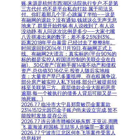
账,来源是杭州市西湖区法院执行专户,不是第
三方代付,也不是平台私自打款,属于司法兑
付。你盯着那几个字,心跳漏了半拍——这是
有融网的退款？没有通知,钱就这么无声无息
地来了,群里开始炸锅,有人说收到了,有人说
没动静,有人问这次比例是多少——大家七嘴
八舌拼凑出来的数字：差不多2.5%到3%。
距离2018年平台暴雷,已经过去了整整8年。
时间退回到2014年,11月19日,有融网正式上
线。有融网2大谎言：真实标的(平台90%的
标的都是实控人程国洪控制的关联企业在自
融)、30亿资产(宣称手握14项不动产和债权
资产,总估值30.16亿元,投资人随后实地核
查：大量资产早已多重抵押、存在权属争议,
部分房产被实控人私下转移,部分已被提前转
移至关联第三方。底层借款企业大面积恶意
逾期,每一个被执行的债务人背后可能又是一
地死账。)
2026.7.7 临汾市大宁县郑育敏罚金案案款
231415.12元因罚金子账户尚未设立完成,暂不
能按时发放,提存公示
2026.7.7 连云港市赣榆区杨东辉,王亚运,周腾
飞,葛海波,程国栋,王喆等人诈骗罪一案退赔
2026.7.7 宁波市江北区何冬飞等案件受害人
信息核对