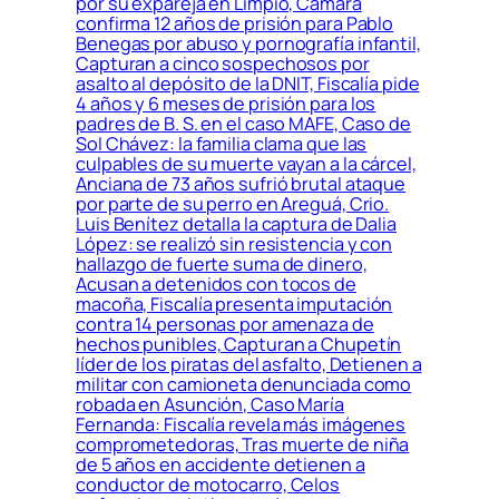
por su expareja en Limpio, Cámara
confirma 12 años de prisión para Pablo
Benegas por abuso y pornografía infantil,
Capturan a cinco sospechosos por
asalto al depósito de la DNIT, Fiscalía pide
4 años y 6 meses de prisión para los
padres de B. S. en el caso MAFE, Caso de
Sol Chávez: la familia clama que las
culpables de su muerte vayan a la cárcel,
Anciana de 73 años sufrió brutal ataque
por parte de su perro en Areguá, Crio.
Luis Benítez detalla la captura de Dalia
López: se realizó sin resistencia y con
hallazgo de fuerte suma de dinero,
Acusan a detenidos con tocos de
macoña, Fiscalía presenta imputación
contra 14 personas por amenaza de
hechos punibles, Capturan a Chupetín
líder de los piratas del asfalto, Detienen a
militar con camioneta denunciada como
robada en Asunción, Caso María
Fernanda: Fiscalía revela más imágenes
comprometedoras, Tras muerte de niña
de 5 años en accidente detienen a
conductor de motocarro, Celos