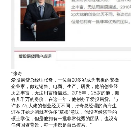
“张奇
爱投易贷总经理张奇，一位自20多岁成为老板的安徽
企业家，做过销售、电商、生产、研发，他的创业经
历之丰富，无法用言语描述。2016年，25岁的他，拥
有几千万的身价，在这一年，他创办了爱投易贷。与
许多p2p大佬的创业经历不同，张奇总经理的商海生
涯在开始之初就有许多“草根”意味，他没有经济学的
硕士学位，但是他拥有一批非常优秀的团队，也没有
任何国资背景，每一步都是自己摸索。”