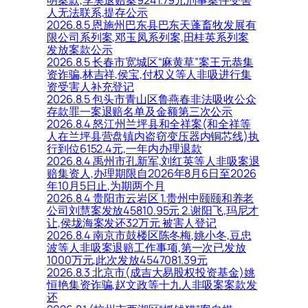
人无法联系,提存公示
2026.8.5 恩施州巴东县巴东天蓬畜牧发展有
限公司系列案,邓玉凤系列案,田桂英系列案
发放案款公示
2026.8.5 长春市宽城区“麻黄草”案王元恭集
资诈骗,林吉祥,侯宝,付权义等人非吸进行集
资受害人补充登记
2026.8.5 包头市青山区鲁燕春非法吸收公众
存款罪一案退赔名单及金额第三次公示
2026.8.4 怒江州兰坪县和全祥案(和全祥等
人在兰坪县营盘镇内盗窃变压器内铜芯线)执
行到位6152.4元,一年内办理退款
2026.8.4 禹州市孔新军,刘红英等人非吸案退
赔集资人,办理期限自2026年8月6日至2026
年10月5日止,为期两个月
2026.8.4 贵阳市云岩区 1.贵州中颐颐和养老
公司刘慧案发放45810.95元 2.谢阳飞,玛尼才
让,侯垅海案发还32万元 被害人登记
2026.8.4 南京市鼓楼区陈冬梅,姚小冬,豆忠
波等人非吸案退赔工作事项,第一次已发放
1000万元,此次发放4547081.39元
2026.8.3 北京市(成吉大易股权投资基金)姚
恒艳集资诈骗,赵文政等十九人非吸案案款发
还