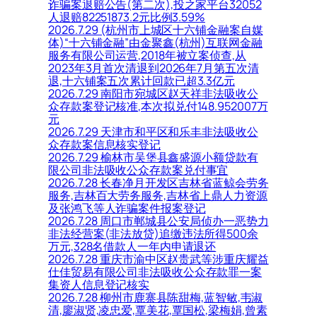
诈骗案退赔公告(第二次),投之家平台32052
人退赔82251873.2元比例3.59%
2026.7.29 (杭州市上城区十六铺金融案自媒
体)“十六铺金融”由金聚鑫(杭州)互联网金融
服务有限公司运营,2018年被立案侦查,从
2023年3月首次清退到2026年7月第五次清
退,十六铺案五次累计回款已超3.3亿元
2026.7.29 南阳市宛城区赵天祥非法吸收公
众存款案登记核准,本次拟兑付148.952007万
元
2026.7.29 天津市和平区和乐丰非法吸收公
众存款案信息核实登记
2026.7.29 榆林市吴堡县鑫盛源小额贷款有
限公司非法吸收公众存款案兑付事宜
2026.7.28 长春净月开发区吉林省蓝鲸会劳务
服务,吉林百大劳务服务,吉林省上鼎人力资源
及张鸿飞等人诈骗案件报案登记
2026.7.28 周口市郸城县公安局侦办一恶势力
非法经营案(非法放贷)追缴违法所得500余
万元,328名借款人一年内申请退还
2026.7.28 重庆市渝中区赵贵武等涉重庆耀益
仕佳贸易有限公司非法吸收公众存款罪一案
集资人信息登记核实
2026.7.28 柳州市鹿寨县陈甜梅,蓝智敏,韦淑
清,廖淑贤,凌忠爱,覃美花,覃国松,梁梅娟,曾素