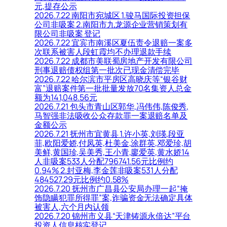
元,提存公示
2026.7.22 南阳市宛城区 1.骏马国际投资担保
公司非吸案 2.南阳市九龙源企业营销策划有
限公司非吸案 登记
2026.7.22 宜宾市南溪区夏伍责令退赔一案多
次联系被害人段虹霞均不办理退款手续
2026.7.22 成都市美联蜀房地产开发有限公司
刑事退赔债权组第一批次已现金清偿完毕
2026.7.22 哈尔滨市平房区高晓庆等“银谷财
富”退赔案件第一批批量发放70名集资人总金
额为141,048.56元
2026.7.21 包头市青山区郭华,冯伟伟,陈俊秀,
马智强非法吸收公众存款罪一案退赔名单及
金额公示
2026.7.21 抚州市宜黄县 1.许小英,刘瑛,段亚
菲,欧阳爱娇,付凤英,杜美金,涂群英,邓爱珍,胡
美鲜,黄国珍,吴美秀,王小青,廖爱英,黄水娇14
人非吸案533人分配796741.56元比例约
0.94% 2.封亚梅,李金莲非吸案531人分配
484527.29元比例约0.58%
2026.7.20 抚州市广昌县公安局办理一起“掩
饰隐瞒犯罪所得罪”案,诈骗资金无法确定具体
被害人,六个月内认领
2026.7.20 锦州市义县“天津铸源永倍达”平台
投资人信息核实登记