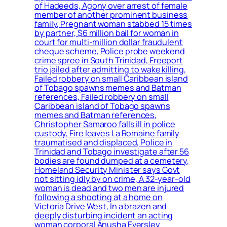
of Hadeeds, Agony over arrest of female
member of another prominent business
family, Pregnant woman stabbed 15 times
by partner, $6 million bail for woman in
court for multi-million dollar fraudulent
cheque scheme, Police probe weekend
crime spree in South Trinidad, Freeport
trio jailed after admitting to wake killing,
Failed robbery on small Caribbean island
of Tobago spawns memes and Batman
references, Failed robbery on small
Caribbean island of Tobago spawns
memes and Batman references,
Christopher Samaroo falls ill in police
custody, Fire leaves La Romaine family
traumatised and displaced, Police in
Trinidad and Tobago investigate after 56
bodies are found dumped at a cemetery,
Homeland Security Minister says Govt
not sitting idly by on crime, A 32-year-old
woman is dead and two men are injured
following a shooting at a home on
Victoria Drive West, In a brazen and
deeply disturbing incident an acting
woman corporal Anusha Eversley