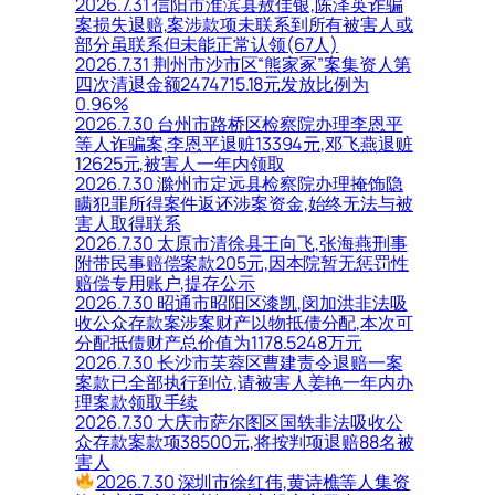
2026.7.31 信阳市淮滨县敖佳银,陈泽英诈骗
案损失退赔,案涉款项未联系到所有被害人或
部分虽联系但未能正常认领(67人)
2026.7.31 荆州市沙市区“熊家冢”案集资人第
四次清退金额2474715.18元发放比例为
0.96%
2026.7.30 台州市路桥区检察院办理李恩平
等人诈骗案,李恩平退赃13394元,邓飞燕退赃
12625元,被害人一年内领取
2026.7.30 滁州市定远县检察院办理掩饰隐
瞒犯罪所得案件返还涉案资金,始终无法与被
害人取得联系
2026.7.30 太原市清徐县王向飞,张海燕刑事
附带民事赔偿案款205元,因本院暂无惩罚性
赔偿专用账户,提存公示
2026.7.30 昭通市昭阳区漆凯,闵加洪非法吸
收公众存款案涉案财产以物抵债分配,本次可
分配抵债财产总价值为1178.5248万元
2026.7.30 长沙市芙蓉区曹建责令退赔一案
案款已全部执行到位,请被害人姜艳一年内办
理案款领取手续
2026.7.30 大庆市萨尔图区国轶非法吸收公
众存款案款项38500元,将按判项退赔88名被
害人
2026.7.30 深圳市徐红伟,黄诗樵等人集资