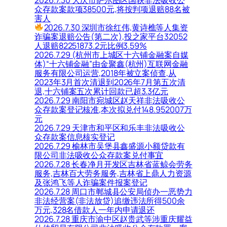
众存款案款项38500元,将按判项退赔88名被
害人
2026.7.30 深圳市徐红伟,黄诗樵等人集资
诈骗案退赔公告(第二次),投之家平台32052
人退赔82251873.2元比例3.59%
2026.7.29 (杭州市上城区十六铺金融案自媒
体)“十六铺金融”由金聚鑫(杭州)互联网金融
服务有限公司运营,2018年被立案侦查,从
2023年3月首次清退到2026年7月第五次清
退,十六铺案五次累计回款已超3.3亿元
2026.7.29 南阳市宛城区赵天祥非法吸收公
众存款案登记核准,本次拟兑付148.952007万
元
2026.7.29 天津市和平区和乐丰非法吸收公
众存款案信息核实登记
2026.7.29 榆林市吴堡县鑫盛源小额贷款有
限公司非法吸收公众存款案兑付事宜
2026.7.28 长春净月开发区吉林省蓝鲸会劳务
服务,吉林百大劳务服务,吉林省上鼎人力资源
及张鸿飞等人诈骗案件报案登记
2026.7.28 周口市郸城县公安局侦办一恶势力
非法经营案(非法放贷)追缴违法所得500余
万元,328名借款人一年内申请退还
2026.7.28 重庆市渝中区赵贵武等涉重庆耀益