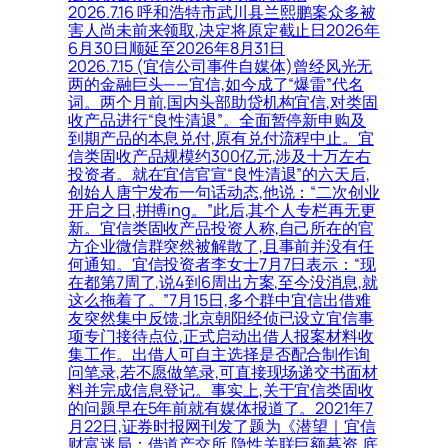
2026.7.16 呼和浩特市武川县兰熙鹏案众多被
害人尚未前来领取,决定将原定截止日2026年
6月30日顺延至2026年8月31日
2026.7.15 (宜信公司事件自媒体)曾经风光无
两的金融巨头——宜信,如今成了“爆雷”代名
词。两个月前,国内头部助贷机构宜信,对类固
收产品进行“良性清退”。全面暂停新申购及
到期产品的本息兑付,原有兑付流程中止。宜
信类固收产品规模约300亿元,涉及十万左右
投资者。就在宜信官宣“良性清退”的六天后,
创始人唐宁发布一句话动态,他说：“二次创业
开启之日,拼搏ing。”此后,其个人专栏再无更
新。宜信类固收产品投资人称,自己所在的官
方企业微信群突然被解散了,且事前并没有任
何通知。宜信投资者李女士7月7日表示：“现
在都第7周了,说4到6周出方案,至今没消息,就
这么拖着了。”7月15日,多个群中宜信出借难
友突然集中反馈,北京朝阳经侦已设立宜信事
项专门接待点位,正式启动出借人报案材料收
集工作。出借人可自主选择是否配合制作询
问笔录,若不愿做笔录,可直接现场递交书面材
料并完成信息登记。事实上,关于宜信类固收
的问题早在5年前就有媒体报道了。2021年7
月22日,证券时报网刊发了题为《潜望｜宜信
财富迷局：借道产交所,隐性关联巨额募资,底