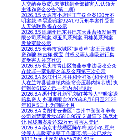
人交纳会员费),未能找到全部被害人,认领无
主涉诈资金公告(第二期)
2026.8.5 太原市小店区王宁罚金案120元不
明案款,李昊退赔案9241.79元刑事案件受害
人无法联系,提存公示
2026.8.5 恩施州巴东县巴东天蓬畜牧发展有
限公司系列案,邓玉凤系列案,田桂英系列案
发放案款公示
2026.8.5 长春市宽城区“麻黄草”案王元恭集
资诈骗,林吉祥,侯宝,付权义等人非吸进行集
资受害人补充登记
2026.8.5 包头市青山区鲁燕春非法吸收公众
存款罪一案退赔名单及金额第三次公示
2026.8.4 怒江州兰坪县和全祥案(和全祥等
人在兰坪县营盘镇内盗窃变压器内铜芯线)执
行到位6152.4元,一年内办理退款
2026.8.4 禹州市孔新军,刘红英等人非吸案退
赔集资人,办理期限自2026年8月6日至2026
年10月5日止,为期两个月
2026.8.4 贵阳市云岩区 1.贵州中颐颐和养老
公司刘慧案发放45810.95元 2.谢阳飞,玛尼才
让,侯垅海案发还32万元 被害人登记
2026.8.4 南京市鼓楼区陈冬梅,姚小冬,豆忠
波等人非吸案退赔工作事项,第一次已发放
1000万元,此次发放4547081.39元