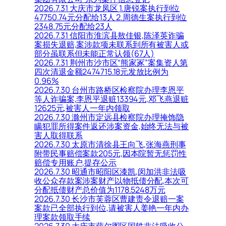
2026.7.31 大庆市龙凤区 1.唐锐案执行到位
47750.74元分配给13人 2.周德生案执行到位
2348.75元分配给23人
2026.7.31 信阳市淮滨县敖佳银,陈泽英诈骗
案损失退赔,案涉款项未联系到所有被害人或
部分虽联系但未能正常认领(67人)
2026.7.31 荆州市沙市区“熊家冢”案集资人第
四次清退金额2474715.18元发放比例为
0.96%
2026.7.30 台州市路桥区检察院办理李恩平
等人诈骗案,李恩平退赃13394元,邓飞燕退赃
12625元,被害人一年内领取
2026.7.30 滁州市定远县检察院办理掩饰隐
瞒犯罪所得案件返还涉案资金,始终无法与被
害人取得联系
2026.7.30 太原市清徐县王向飞,张海燕刑事
附带民事赔偿案款205元,因本院暂无惩罚性
赔偿专用账户,提存公示
2026.7.30 昭通市昭阳区漆凯,闵加洪非法吸
收公众存款案涉案财产以物抵债分配,本次可
分配抵债财产总价值为1178.5248万元
2026.7.30 长沙市芙蓉区曹建责令退赔一案
案款已全部执行到位,请被害人姜艳一年内办
理案款领取手续
2026.7.30 大庆市萨尔图区国轶非法吸收公