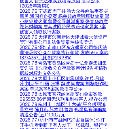
被害人,暂无法核实款项等原因,提存公示
(2026年第1期)
2026.7.9 宁德市周宁县 汤大众寻衅滋事案 吴
新勇,潘国祥盗窃案 杨慈超故意毁坏财物案 郑
小榕犯放火案 詹爱金寻衅滋事案 张春华故意
毁坏财物案 詹其波附带民事赔偿家属案 7案
被害人领取执行案款
2026.7.9 天津市滨海新区天津诚泰永信资产
管理有限公司非法集资案件核实登记
2026.7.9 深圳市南山区东方盛富公司徐庆法
非法吸收公众存款案执行领款,发放59人案款
18774357元比例约13.38%
2026.7.8 青岛市黄岛区青岛千弘鼎泰集团集
资诈骗,非法吸收公众存款案审计报告初稿数
据核对权利义务公告
2026.7.8 太原市小店区刘承聪案 许兵,吕瑞
萍,刘京平,邹丽,张祺,魏波,闫虎案 刘杨敲诈勒
索案 李龙案等8案案款提存公示
2026.7.8 太原市杏花岭区胡安罚金案案款
695533.86元因无法联系到被害人,提存公示
2026.7.8 杭州市上城区“十六铺”平台傅丽鸿,
吴立根,陈月燕,苏杰刚,鲁超,郑煜集资诈骗案
清退公告(五),1100万元
2026.7.7 (杭州市有融网P2P案自媒体)你打
开手机,看到群里有人发了一张截图。银行卡