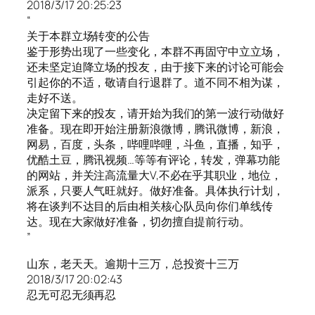
2018/3/17 20:25:23
“
关于本群立场转变的公告
鉴于形势出现了一些变化，本群不再固守中立立场，
还未坚定迫降立场的投友，由于接下来的讨论可能会
引起你的不适，敬请自行退群了。道不同不相为谋，
走好不送。
决定留下来的投友，请开始为我们的第一波行动做好
准备。现在即开始注册新浪微博，腾讯微博，新浪，
网易，百度，头条，哔哩哔哩，斗鱼，直播，知乎，
优酷土豆，腾讯视频…等等有评论，转发，弹幕功能
的网站，并关注高流量大V,不必在乎其职业，地位，
派系，只要人气旺就好。做好准备。具体执行计划，
将在谈判不达目的后由相关核心队员向你们单线传
达。现在大家做好准备，切勿擅自提前行动。
”
山东，老天天。逾期十三万，总投资十三万
2018/3/17 20:02:43
忍无可忍无须再忍