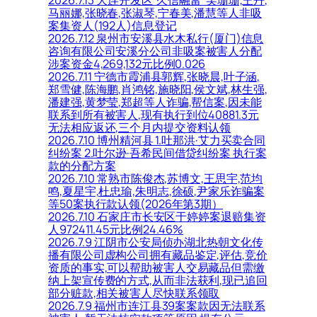
马丽娜,张晓春,张淑琴,宁春美,潘慧等人非吸
案集资人(192人)信息登记
2026.7.12 泉州市安溪县水木私行(厦门)信息
咨询有限公司安溪分公司非吸案被害人分配
涉案资金4,269,132元比例0.026
2026.7.11 宁德市霞浦县郭辉,张晓晨,叶子涵,
郑雪健,陈海鹏,肖鸿铭,施晓阳,侯文斌,林生强,
潘建强,黄梦莹,郑超等人诈骗,帮信案,因未能
联系到所有被害人,现有执行到位40881.3元
无法相应返还,三个月内提交资料认领
2026.7.10 博州精河县 1.吐那洪·艾力买卖合同
纠纷案 2.吐尔逊·吾希民间借贷纠纷案 执行案
款的分配方案
2026.7.10 常熟市陈俊杰,苏博文,王思宇,范均
鸣,夏星宇,杜忠瑜,朱明志,徐硕,尹家乐诈骗案
等50案执行款认领(2026年第3期）
2026.7.10 石家庄市长安区于婷婷案退赔集资
人972411.45元比例24.46%
2026.7.9 江阴市公安局侦办湖北热朝文化传
播有限公司虚构公司拥有藏品鉴定,评估,竞价
资质的事实,可以帮助被害人交易藏品但需缴
纳上架宣传费的方式,从而非法获利,现已追回
部分赃款,相关被害人尽快联系领取
2026.7.9 福州市连江县39案案款因无法联系