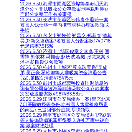
2026.6.30 湘潭市雨湖区陈烨等享寿明天湘
潭分公司非法吸收公众存款案刑事裁判涉财
产部分退赔工作有关事项
2026.6.30 长沙市芙蓉区贺伟责令退赔一案
被害人钱仕林一年内携带材料办理案款领取
手续
2026.6.30 永安市郑恢传,郑昌义,郑新春,池其
昊,郑新义盗窃案7名被害人分配案款17407.18
元退赔率7.515%
2026.6.30 济源市 1.郜国俊案 2.李淼,王科,闫
雪锋,刘依林,冯拥会,赵庆波,程毅,张龙龙案 3.
潘福案 限期认领款项
2026.6.30 杭州市上城区“尊岚珠宝系”吴成
弟,吴正豪,翟玲娜等人非吸案资金清退公告
(四),第四次清退475415元
2026.6.30 彭州市成都蓉融投资理财信息咨
询有限公司庞波鸿等非法吸收公众存款案本
次发放退赔案款4987463.58元
2026.6.29 江阴市公安局侦办一案(冒充北京
301医院教授等身份,向被害人售卖价格昂贵
的药品),已追回部分赃款,尽快领取
2026.6.29 南平市延平区公安局侦办 1.李跃辉
等人掩饰隐瞒犯罪所得案 2.许礼万家中被盗
案 涉案财物处理
2026.6.29 太原市小店区李野罚金追缴违法