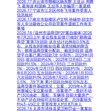
2026.7.7 连云港市赣榆区杨东辉,王亚运,周腾
飞,葛海波,程国栋,王喆等人诈骗罪一案退赔
2026.7.7 宁波市江北区何冬飞等案件受害人
信息核对
2026.7.7 南京市鼓楼区卢文明,孙锡华,邱文均
等人非法吸收公众存款罪案件退赔工作有关
事项
2026.7.6 (温州市温商贷P2P案自媒体)2026
年7月2日上午,多位投友反馈,已收到“鄯善温
商贷”案第7次回款,这次估计比例在0.5%左
右。从投友的到账短信看,该笔转账的附言
为：鄯善温商贷案分配款。截至到目前,温商
贷平台案已累计回款7次,分别为：2023年1月
19日,首次回款约4%；2023年12月8日,二次
回款约1.5%；2024年7月5日,三次回款约
1%；2024年12月17日,四次回款约1%；2025
年6月20日,五次回款约1%；2026年1月30日,
六次回款约1%,2026年7月2日,七次回款约
0.5%。7次下来,累计回款比例在10%左右。
温商贷案件基础情况：立案：2019年4月,温
州鹿城公安立案侦查。涉案资产：查封不动
产1300余处、股权、车辆等,目前大量房产、
不动产还在持续司法拍卖处置。总涉案损失
约43–45亿元,受害投资人约3.8万余人
2026.7.6 太原市清徐县梁卫刚罚金一案案款