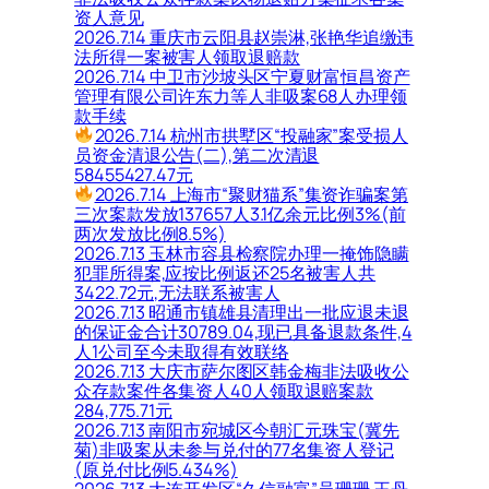
资人意见
2026.7.14 重庆市云阳县赵崇淋,张艳华追缴违
法所得一案被害人领取退赔款
2026.7.14 中卫市沙坡头区宁夏财富恒昌资产
管理有限公司许东力等人非吸案68人办理领
款手续
2026.7.14 杭州市拱墅区“投融家”案受损人
员资金清退公告(二),第二次清退
58455427.47元
2026.7.14 上海市“聚财猫系”集资诈骗案第
三次案款发放137657人3.1亿余元比例3%(前
两次发放比例8.5%)
2026.7.13 玉林市容县检察院办理一掩饰隐瞒
犯罪所得案,应按比例返还25名被害人共
3422.72元,无法联系被害人
2026.7.13 昭通市镇雄县清理出一批应退未退
的保证金合计30789.04,现已具备退款条件,4
人1公司至今未取得有效联络
2026.7.13 大庆市萨尔图区韩金梅非法吸收公
众存款案件各集资人40人领取退赔案款
284,775.71元
2026.7.13 南阳市宛城区今朝汇元珠宝(冀先
菊)非吸案从未参与兑付的77名集资人登记
(原兑付比例5.434%)
2026.7.13 大连开发区“久信融富”吴珊珊,王丹,