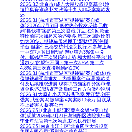
2026.8.3 北京市(成吉大易股权投资基金)姚
恒艳集资诈骗,赵文政等十九人非吸案案款发
还
2026.8.1 (杭州市西湖区“抓钱猫”案自媒
体)2026年7月31日,多位热心投友反馈,已收
到“抓钱猫”案的第三次退赔,并且此次回款金
额比前两次加起来的还要多,第三次回款比例
约为20%。抓钱猫虽然属于“聚财猫系”关联
平台,但案件已移交杭州法院执行,不参与上海
一中院7月14日启动的聚财猫系3%集中兑
付。抓钱猫三次退赔的走势,和大部分平台“越
退越少”的规律不同：第一次3.5%,第二次
4.8%,第三次直接飙到约20%
2026.8.1 (杭州市西湖区“抓钱猫”案自媒体)各
位抓钱猫受害难友：为掌握案件审理,案款兑
付及后续维权进展,现将抓钱猫案件分案审理,
资金返还,冻结资产及后续工作方向做些说明
2026.8.1 太原市小店区段燕飞案 罗江慧,刘王
强案 武奎案 马振华案 4案案款10余万 因联系
不上被害人,提存公示
2026.7.31 (北京市朝阳区黄白金钱包案自媒
体)现就2026年7月31日与朝阳区法院执行局
李亚辉法官第七次沟通,获悉执行进展
2026.7.31 南京市江宁区“北京四季大通投资
集团有限公司”系列案件信息登记