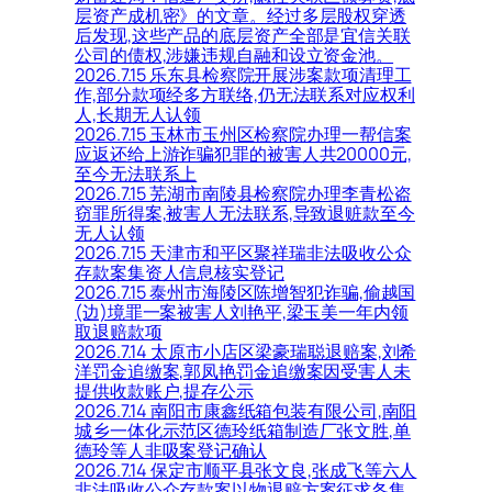
层资产成机密》的文章。经过多层股权穿透
后发现,这些产品的底层资产全部是宜信关联
公司的债权,涉嫌违规自融和设立资金池。
2026.7.15 乐东县检察院开展涉案款项清理工
作,部分款项经多方联络,仍无法联系对应权利
人,长期无人认领
2026.7.15 玉林市玉州区检察院办理一帮信案
应返还给上游诈骗犯罪的被害人共20000元,
至今无法联系上
2026.7.15 芜湖市南陵县检察院办理李青松盗
窃罪所得案,被害人无法联系,导致退赃款至今
无人认领
2026.7.15 天津市和平区聚祥瑞非法吸收公众
存款案集资人信息核实登记
2026.7.15 泰州市海陵区陈增智犯诈骗,偷越国
(边)境罪一案被害人刘艳平,梁玉美一年内领
取退赔款项
2026.7.14 太原市小店区梁豪瑞聪退赔案,刘希
洋罚金追缴案,郭凤艳罚金追缴案因受害人未
提供收款账户,提存公示
2026.7.14 南阳市康鑫纸箱包装有限公司,南阳
城乡一体化示范区德玲纸箱制造厂张文胜,单
德玲等人非吸案登记确认
2026.7.14 保定市顺平县张文良,张成飞等六人
非法吸收公众存款案以物退赔方案征求各集