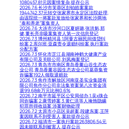
1080457.81元因案情复杂,提存公示
2026.7.6 长沙市芙蓉区彭铂皓案案款
1944742.37元转交张家界市永定区法院处理,
由该院统一将案款发放给张家界和长沙两地
“泰和养老”案集资人
2026.7.6 大连市沙河口区夏妍璐,张洪魁,郑
健,董长亮非吸案集资人第一次信息登记
2026.7.3 博州精河县 1.阿曼古丽民间借贷纠
纷案 2.库尔班·亚森责令退赔纠纷案 执行案款
分配方案
2026.7.3 怀化市芷江县湖南神鹤大健康产业
有限公司及关联公司,刘凤梅案登记
2026.7.3 青岛市市南区青岛香薰山谷生态农
业公司,青岛香薰谷园生态农业公司葛蓉集资
诈骗案192人领取退赔款
2026.7.3 焦作市解放区河南亚圣实业集团有
限公司焦作分公司非法集资案第八次资金清
退99.68余万元比例0.6%
2026.7.2 南平市延平区公安局侦办 1.吴x珠合
同诈骗案 2.康雪婷案 3.黄仁洪等人掩饰隐瞒
犯罪所得收益案 涉案财物处理
2026.7.2 太原市小店区吴超案,段建东案,王萍
案因联系不到受害人,案款提存公示
2026.7.2 福清市一案执行案款263806.54元
因未能联系到被害人,提存公示