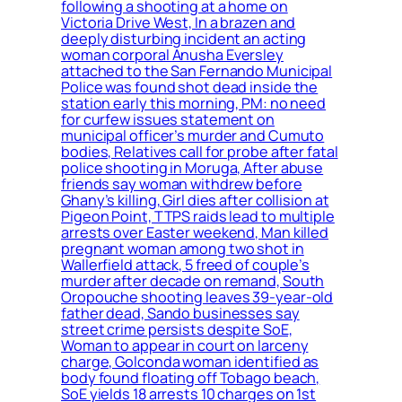
following a shooting at a home on
Victoria Drive West, In a brazen and
deeply disturbing incident an acting
woman corporal Anusha Eversley
attached to the San Fernando Municipal
Police was found shot dead inside the
station early this morning, PM: no need
for curfew issues statement on
municipal officer’s murder and Cumuto
bodies, Relatives call for probe after fatal
police shooting in Moruga, After abuse
friends say woman withdrew before
Ghany’s killing, Girl dies after collision at
Pigeon Point, TTPS raids lead to multiple
arrests over Easter weekend, Man killed
pregnant woman among two shot in
Wallerfield attack, 5 freed of couple’s
murder after decade on remand, South
Oropouche shooting leaves 39-year-old
father dead, Sando businesses say
street crime persists despite SoE,
Woman to appear in court on larceny
charge, Golconda woman identified as
body found floating off Tobago beach,
SoE yields 18 arrests 10 charges on 1st