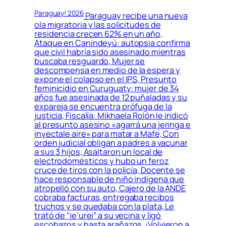
Paraguay! 2026
Paraguay recibe una nueva
ola migratoria y las solicitudes de
residencia crecen 62% en un año,
Ataque en Canindeyú: autopsia confirma
que civil habría sido asesinado mientras
buscaba resguardo, Mujer se
descompensa en medio de la espera y
expone el colapso en el IPS, Presunto
feminicidio en Curuguaty: mujer de 34
años fue asesinada de 12 puñaladas y su
expareja se encuentra prófuga de la
justicia, Fiscalía: Mikhaela Rolón le indicó
al presunto asesino «agarrá una jeringa e
inyectale aire» para matar a Mafe, Con
orden judicial obligan a padres a vacunar
a sus 3 hijos, Asaltaron un local de
electrodomésticos y hubo un feroz
cruce de tiros con la policía, Docente se
hace responsable de niño indígena que
atropelló con su auto, Cajero de la ANDE
cobraba facturas, entregaba recibos
truchos y se quedaba con la plata, Le
trató de “je’urei” a su vecina y ligó
escobazos y hasta arañazos, ¡Volvieron a