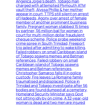
Angelica Jogie’s death, Tobago man
charged with attempted Plymouth ATM
vault theft, Alyssa Phillip & her mother
appear in court, TTPS still silent on arrest
of Hadeeds, Agony over arrest of female
member of another prominent business
family, Pregnant woman stabbed 15 times
by partner, $6 million bail for woman in
court for multi-million dollar fraudulent
cheque scheme, Police probe weekend
crime spree in South Trinidad, Freeport
trio jailed after admitting to wake killing,
Failed robbery on small Caribbean island
of Tobago spawns memes and Batman
references, Failed robbery on small
Caribbean island of Tobago spawns
memes and Batman references,
Christopher Samaroo falls ill in police
custody, Fire leaves La Romaine family
traumatised and displaced, Police in
Trinidad and Tobago investigate after 56
bodies are found dumped at a cemetery,
Homeland Security Minister says Govt
not sitting idly by on crime, A 32-year-old
woman is dead and two men are injured