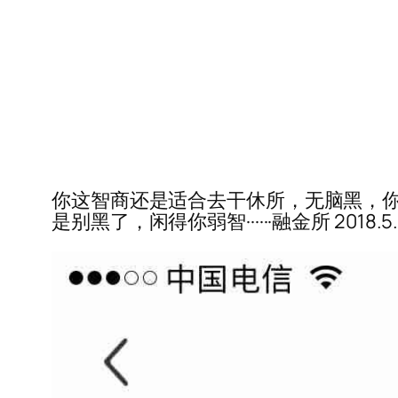
你这智商还是适合去干休所，无脑黑，你理
是别黑了，闲得你弱智······融金所 2018.5.2