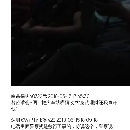
南昌损失40722元 2018-05-15 17:45:30
各位谁会P图，把火车站横幅改成“竞优理财还我血汗
钱”
深圳 6W 已经报案423 2018-05-15 18:09:18
电话里面警察就是敷衍了事的，你说这个，警察说