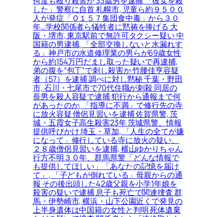
何度も殴り殺害か 33歳男を逮捕 「彼女を殺
した」警察に自首 札幌市, 児童ら約９５００
人が発症「Ｏ１５７集団食中毒」から３０
年…学校関係者ら犠牲者に黙祷を捧げる 大
阪・堺市, 東京駅前で無許可タクシー疑い 中
国籍の男逮捕, 「全部交換しないと水漏れす
る」神戸市の水道修理業の男らが69歳女性
から約154万円だまし取った疑いで再逮捕,
弟の腹を“包丁”で刺し殺害か 竹腰佳亨容疑
者（57）を逮捕 調べに対し黙秘 千葉・野田
市, 石川・七尾市で70代住職が刺殺 同居の
長男を殺人容疑で逮捕 犯行から通報まで何
があったのか, 「指導に不満」で修行先の寺
に放火容疑 僧侶見習いを逮捕 佐賀県警, 茨
城・五霞女子高生殺害23年 茨城県警、情報
提供呼びかけ 埼玉・草加, 「人生の全てが嫌
になって」修行している寺に放火の疑い、
２８歳僧侶見習いを逮捕, 横山ゆかりちゃん
行方不明３０年、群馬県警「どんな情報で
も提供してほしい」「あなたの記憶を届け
て」, 「子どもが倒れている」母親からの通
報 その後出頭した42歳父親を小学1年娘を
殺害の疑いで逮捕 息子も死亡で関連捜査 群
馬・伊勢崎市, 横浜・山下公園近くで発見の
上半身遺体は中国籍の女性と判明 死体遺棄