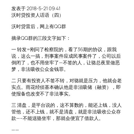
发表于 2018-5-21 09:41
沃时贷投资人话语（四）
沃时贷雷后，网上有QQ群
摘录QQ群的三段文字如下：
一 转发=刚问了检察院的，看了36期的协议，跟我
说，这么一搞，刑事案件应成民事案件了，公司以后
倒闭了，也不用坐牢了—不签的人，让骆总夜里做恶
梦，非法吸收公众金钱罪。
二 只要有投资人不签不转，对骆就是压力，他就会老
实点。雨花经侦基本确认他是非法吸储（融资），即
使报备也改变不了非法事实。
三 清盘，是平台说的，这不算数的，能还上钱，没人
管他，还不上钱，就不是清盘，就是非法吸收公众存
款—–不能送骆坐牢，那就会便宜了借款人。
——