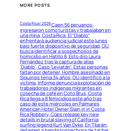
MORE POSTS
Costa Rica! 2026
Caen 56 peruanos:
ingresaron como turistas y trabajaban en
una mina, Costa Rica: El “Diablo”
enfrentará audiencia judicial este lunes
bajo fuerte dispositivo de seguridad, OIJ
busca identificar a sospechosos de
homicidio en Hatillo 8, Esto dijo Laura
Fernández tras la captura de alias
‘Diablo’, Caso ‘Leviatán’: Estas personas
faltan por detener, Hombre asesinado en
Siquirres tenía 34 años; OIJ identificó a la
víctima, Informe denuncia explotación de
trabajadores indígenas migrantes en
cosecha de café en Coto Brus, Costa
Rica llega a 8 femicidios este año tras
caso de este miércoles en Palmares,
American Hotel Owner Slain in in Costa
Rica Robbery, Cops release key new
details in brutal slaying of California
surfing legend Kurt Van Dyke, En Tilarán:
detienen a banda sospechosa de tachar