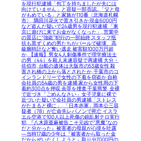
を現行犯逮捕「包丁を持ちましたが夫には
向けていません」と容疑一部否認…「父と母
がもめている」と家族が110番〈北海道札幌
市〉, 隅田川花火で置き引きか 現金6000円
など盗んだ疑いで24歳男を現行犯逮捕 「東
京に遊びに来てお金がなくなった」, 営業中
の質店に“強盗”犯行の一部始終 スタッフ抵
抗も黒ずくめの男たちがバールで破壊、高
級腕時計など奪い逃走 被害額1000万円超
か, 【速報】男女4人刺傷事件で理学療法士
の男（44）を殺人未遂容疑で再逮捕 大分・
佐伯市, 台船の遺体は大阪市の53歳女性 殺
害され橋の上から落とされたか, 千葉市のコ
インランドリーで女性の下着を窃盗か 自称
会社員の54歳の男を逮捕 家から女性用の下
着約300点を押収 余罪を捜査 千葉県警, 全裸
で近づき「ごめんなさい」女子児童に裸で
近づいた疑いで会社員の男逮捕「ストレス
がたまると裸に」, 「日本赤軍」岡本公三容
疑者（78）が亡命先レバノンで死亡 イスラ
エル空港で100人以上死傷の銃乱射テロ実行
犯, 『八木原亜麻被告こそ元凶で”悪魔”なの
だと分かった』被害者の母親が心境を吐露
―当時17歳の少年は『被害者から取った金
だからぜいたくしようと』取り分7000円の