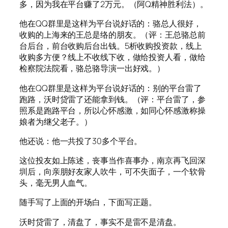
多，因为我在平台赚了2万元。（阿Q精神胜利法）。
他在QQ群里是这样为平台说好话的：骆总人很好，
收购的上海来的王总是络的朋友。（评：王总骆总前
台后台，前台收购后台出钱。5析收购投资款，线上
收购多方便？线上不收线下收，做给投资人看，做给
检察院法院看，骆总骆导演一出好戏。）
他在QQ群里是这样为平台说好话的：别的平台雷了
跑路，沃时贷雷了还能拿到钱。（评：平台雷了，参
照系是跑路平台，所以心怀感激，如同心怀感激称操
娘者为继父老子。）
他还说：他一共投了30多个平台。
这位投友如上陈述，丧事当作喜事办，南京再飞回深
圳后，向亲朋好友家人吹牛，可不失面子，一个软骨
头，毫无男人血气。
随手写了上面的开场白，下面写正题。
沃时贷雷了，清盘了，事实不是雷不是清盘。