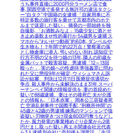
うち事件直後に2000円分ラーメン店で食
事, 関西空港で多発する無許可の違法タクシ
ー“白タク” 中国籍の女逮捕 「自家用車に不
特定多数の旅行客を乗せて京都市内のホテ
ルまで送迎した疑い」 摘発の一部始終を独
自撮影, 「お酒飲みなよ」15歳少女に酒とせ
き止め薬飲ませ性的暴行か 54歳男を逮捕 ス
マホから“わいせつ動画”約60本, ダンベルや
生き物も！？年間で約22万点！警察署の落
とし物倉庫に潜入, 弔いのない別れ 認知症で
行方不明の父を待つ娘の13年, 隣人の81歳を
金属バットで殺害容疑、男逮捕「12～13回
殴った」, 実の娘への性虐待 準強姦罪に問わ
れた父に懲役9年が確定, ウィシュマさん訴
訟が結審、判決は12月11日 医療提供適切か
争点, 殺人事件から未解決のまま31年 スーパ
ーナンペイ関連の情報提供を, 妻の首絞めた
疑いで88歳逮捕、妻はその後死亡 夫が介護
との情報も, 「日本赤軍」 岡本公三容疑者死
亡 空港乱射事件で国際手配, “刑務所仲間”の
45歳と42歳の男逮捕 練馬のマンションで強
盗疑い 刃物突きつけ現金8000円奪うなどし
たか, 風力発電の事業権めぐり企業から2億
円だまし取った疑い 再エネ関連会社元代表
ら3人逮捕 別会社に売却後も譲渡話, 「生活