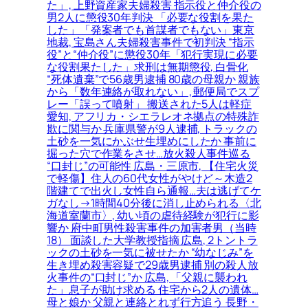
た」, 上野資産家夫婦殺害 指示役と仲介役の
男2人に懲役30年判決 「必要な役割を果た
した」「発案者でも首謀者でもない」東京
地裁, 宝島さん夫婦殺害事件で初判決 “指示
役”と“仲介役”に懲役30年「犯行実現に必要
な役割果たした」求刑は無期懲役, 白骨化
“死体遺棄”で56歳男逮捕 80歳の母親か 親族
から「数年連絡が取れない」, 郵便局でスプ
レー「誤って噴射」 搬送された5人は軽症
愛知, アフリカ・シエラレオネ拠点の特殊詐
欺に関与か 兵庫県警が9人逮捕, トラックの
土砂を一気にかぶせ生埋めにしたか 事前に
掘った穴で作業をさせ…放火殺人事件巡る
“口封じ”の可能性 広島・三原市, 【住宅火災
で軽傷】住人の60代女性がやけど～木造2
階建てで出火し女性自ら通報…夫は逃げてケ
ガなし→1時間40分後に消し止められる〈北
海道室蘭市〉, 幼い頃の虐待経験が犯行に影
響か 府中町男性殺害事件の加害者男（当時
18） 面談した大学教授指摘 広島, 2トントラ
ックの土砂を一気に被せたか “幼なじみ”を
生き埋め殺害容疑で29歳男逮捕 別の殺人放
火事件の“口封じ”か 広島, 「父親に襲われ
た」息子が助け求める 住宅から2人の遺体…
母と娘か 父親と連絡とれず行方追う 長野・