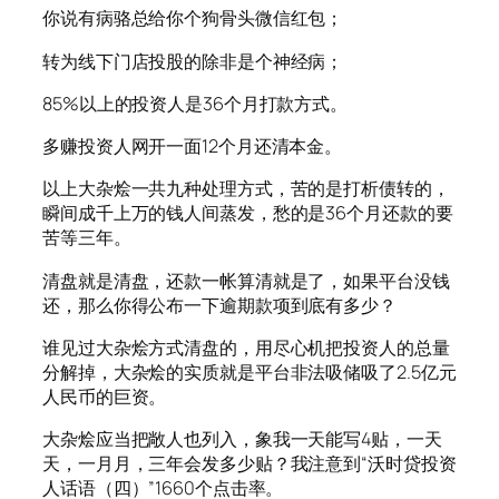
你说有病骆总给你个狗骨头微信红包；
转为线下门店投股的除非是个神经病；
85%以上的投资人是36个月打款方式。
多赚投资人网开一面12个月还清本金。
以上大杂烩一共九种处理方式，苦的是打析债转的，
瞬间成千上万的钱人间蒸发，愁的是36个月还款的要
苦等三年。
清盘就是清盘，还款一帐算清就是了，如果平台没钱
还，那么你得公布一下逾期款项到底有多少？
谁见过大杂烩方式清盘的，用尽心机把投资人的总量
分解掉，大杂烩的实质就是平台非法吸储吸了2.5亿元
人民币的巨资。
大杂烩应当把敞人也列入，象我一天能写4贴，一天
天，一月月，三年会发多少贴？我注意到“沃时贷投资
人话语（四）”1660个点击率。