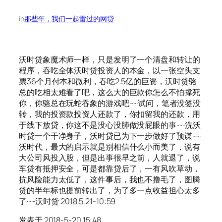
in
那些年，我们一起雷过的网贷
沃时贷象魔术师一样，只是发明了一个清盘和转让的
程序，吞吃全体沃时贷投资人的本金，以一张空头支
票36个月付本和微利，吞吃2.5亿的巨资，沃时贷骆
总的吃相太难看了吧，这么大的巨款你怎么不怕撑死
你，你骆总在玩蛇吞象的游戏吧······试问，笔者没签没
转，我的投资款投资人还款了，你扣留我的还款，用
于线下放贷，你这不是没心没肺做没屁眼的事······洗沃
时贷一个干净身子，沃时贷已为下一步做好了预谋······
沃时代，最大的启示就是别相信什么小而美了，说有
大公司风投入股，但是出事很早之前，人就退了，说
车贷有抵押安全，可是都靠贷后了，一有风吹草动，
抗风险能力太低了，这件事后，我也不撸毛了，图腾
贷的半年标也提前转出了，为了多一点收益担心太多
了······沃时贷 2018.5.21-10:59
发表于 2018-5-20 15:48