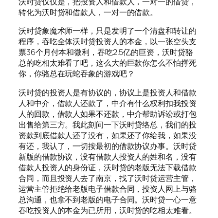
沃时贷仅仅是，把投资人和借款人，一对一的借贷，
转化为沃时贷和借款人，一对一的借款。
沃时贷象魔术师一样，只是发明了一个清盘和转让的
程序，吞吃全体沃时贷投资人的本金，以一张空头支
票36个月付本和微利，吞吃2.5亿的巨资，沃时贷骆
总的吃相太难看了吧，这么大的巨款你怎么不怕撑死
你，你骆总在玩蛇吞象的游戏吧？
沃时贷的投资人是有协议的，协议上是投资人和借款
人和中介，借款人还款了，中介有什么权利扣我投资
人的回款，借款人如果不还款，中介帮助诉讼或打包
出售给第三方。我此刻问一下沃时贷络总，我们的投
资款到底借款人还了没有，如果还了你给我，如果没
有还，我认了，一切按最初的借款协议办事。沃时贷
新版的借款协议，没有借款人投资人的姓和名，没有
借款人投资人的身份证，沃时贷的老版无法下载借款
合同，而且投资人去了南京，找了沃时贷运营主管，
运营主管拒绝给老版电子借款合同，投资人网上与骆
总沟通，也拿不到老版的电子合同。沃时贷一心一意
吞吃投资人的本金为已所用，沃时贷的吃相太难看。