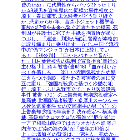
費のため」70代男性からバッグひったくり
か 48歳男を逮捕 県内で同様の事件相次ぐ
埼玉・春日部市, 未体験者がどう語り継ぐ
か…悲劇から67年、宮森小ジェット機墜落
事故の記憶を未来へ繋ぐ若者たちの模索, 死
刑囚が弁護士に宛てた手紙を拘置所が塗り
つぶし、「違法」判決が確定, 警察が本格的
に取り締まりに乗り出す一方で…中国で流行
中の″偽マンジャロ″が日本に上陸してい
る！, 【初公判】「口からバキッと音がし
た」川村葉音被告の裁判で宣誓拒否”暴行の
主犯格”川口侑斗被告(当時18)「血が付いた
べ！弁償しろ」「楽しい雰囲気残すため髪
に火をつけ撮影」横たわる被害者の頭に交
互に蹴り, 「強固な殺意に基づく冷酷な犯
行」埼玉・ふじみ野市立てこもり医師殺害
事件 被告（70）の上告棄却 無期懲役確定へ
最高裁, 動画配信者殺害・多摩川スーツケー
ス死体遺棄事件 女の交際相手の男（41）の
上告棄却 懲役15年実刑判決が確定へ 横浜地
裁, 高級魚“クロマグロ”が豊漁で“厄介者”に
一方で和歌山県沖ではカツオが大不漁 瀬戸
内海では“南の海の魚”が「去年の10倍以
上」に増加 その背景は, 「便注入、死ぬか」
元看護師の女（51）のスマホに検索履歴 男