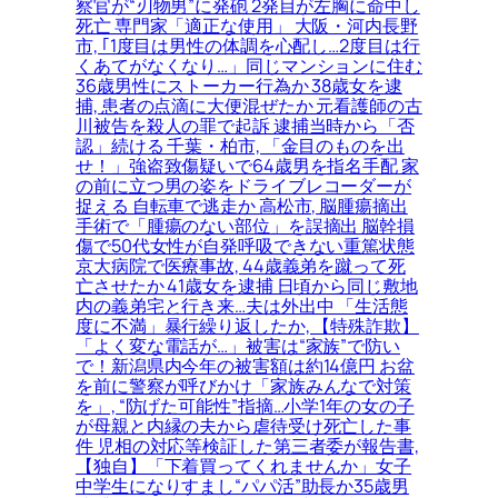
察官が“刃物男”に発砲 2発目が左胸に命中し
死亡 専門家「適正な使用」 大阪・河内長野
市, ｢1度目は男性の体調を心配し…2度目は行
くあてがなくなり…」同じマンションに住む
36歳男性にストーカー行為か 38歳女を逮
捕, 患者の点滴に大便混ぜたか 元看護師の古
川被告を殺人の罪で起訴 逮捕当時から「否
認」続ける 千葉・柏市, 「金目のものを出
せ！」強盗致傷疑いで64歳男を指名手配 家
の前に立つ男の姿をドライブレコーダーが
捉える 自転車で逃走か 高松市, 脳腫瘍摘出
手術で「腫瘍のない部位」を誤摘出 脳幹損
傷で50代女性が自発呼吸できない重篤状態
京大病院で医療事故, 44歳義弟を蹴って死
亡させたか 41歳女を逮捕 日頃から同じ敷地
内の義弟宅と行き来…夫は外出中 「生活態
度に不満」暴行繰り返したか, 【特殊詐欺】
「よく変な電話が…」被害は“家族”で防い
で！新潟県内今年の被害額は約14億円 お盆
を前に警察が呼びかけ「家族みんなで対策
を」, “防げた可能性”指摘…小学1年の女の子
が母親と内縁の夫から虐待受け死亡した事
件 児相の対応等検証した第三者委が報告書,
【独自】「下着買ってくれませんか」女子
中学生になりすまし“パパ活”助長か35歳男