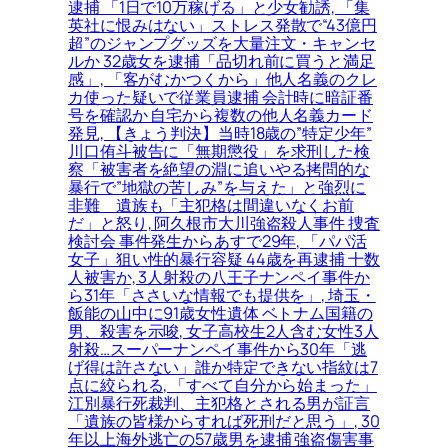
逮捕 「1日で10万稼げる」と少女勧誘, 「集
英社に恨みはない」ストレス発散で“43億円
超”のジャンプグッズを大量注文・キャンセ
ルか 32歳女を逮捕「品切れ前に買うと満足
感」, 「客がむかつくから」他人名義のクレ
カ使った疑いで従業員逮捕 会計時に暗証番
号を確認か 自宅から複数の他人名義カード
発見, 【きょう判決】当時18歳の”特定少年”
川口侑斗被告に「無期懲役」を求刑した検
察「被害者を絶望の淵に追いやる拷問的な
暴行で”地獄の苦しみ”を与えた」と強烈に
非難＿遺族も「主犯格は間違いなくお前
だ」と怒り, 阿久根市大川強盗殺人事件 捜査
検討会 事件発生からあすで29年, 「パパ活
女子」狙い性的暴行容疑 44歳を再逮捕 十数
人被害か, 3人射殺の八王子ナンペイ事件か
ら31年「ささいな情報でも提供を」, 埼玉・
飯能の山中に91歳女性遺体 ベトナム国籍の
男、殺害を示唆, 女子高校生2人含む女性3人
射殺…スーパーナンペイ事件から30年「逃
げ得は許さない」誰か特定できない指紋は7
点に絞られる, 「すべて自分から始まった」
江別暴行死裁判、主犯格とされる男が証言
「遺族の皆様からすれば死刑だと思う」, 30
年以上海外逃亡の57歳男を逮捕 強盗傷害事