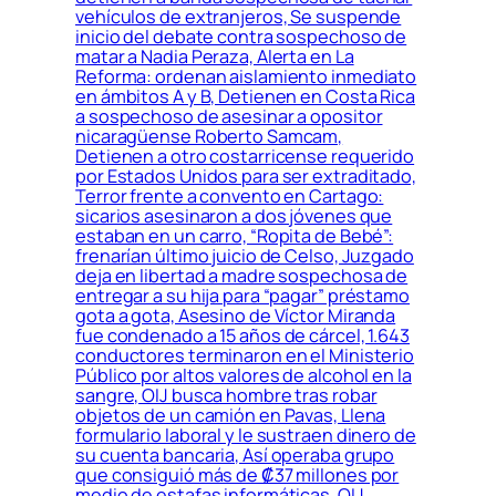
vehículos de extranjeros, Se suspende
inicio del debate contra sospechoso de
matar a Nadia Peraza, Alerta en La
Reforma: ordenan aislamiento inmediato
en ámbitos A y B, Detienen en Costa Rica
a sospechoso de asesinar a opositor
nicaragüense Roberto Samcam,
Detienen a otro costarricense requerido
por Estados Unidos para ser extraditado,
Terror frente a convento en Cartago:
sicarios asesinaron a dos jóvenes que
estaban en un carro, “Ropita de Bebé”:
frenarían último juicio de Celso, Juzgado
deja en libertad a madre sospechosa de
entregar a su hija para “pagar” préstamo
gota a gota, Asesino de Víctor Miranda
fue condenado a 15 años de cárcel, 1.643
conductores terminaron en el Ministerio
Público por altos valores de alcohol en la
sangre, OIJ busca hombre tras robar
objetos de un camión en Pavas, Llena
formulario laboral y le sustraen dinero de
su cuenta bancaria, Así operaba grupo
que consiguió más de ₡37 millones por
medio de estafas informáticas, OIJ