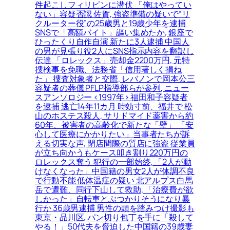
件起こしフィリピンに潜伏 「俺はやってい
ない」容疑否認 佐賀, 強盗準備の疑いで“リ
クルーター役”の25歳男と19歳少年を逮捕
SNSで「高額バイト」謳い集めたか, 銀座で
ひったくり自作自演 新たに3人逮捕 中国人
の男が見張り役2人にSNS指示内容を翻訳し
伝達 「ロレックス」売却金2200万円, 元特
捜検事を免職、法務省「信用著しく損ね
た」 捜査対象者と交際, レバノンで岡本公三
容疑者の葬儀 PFLP指導部らが参列, ニュー
スアンソロジー <1997年> 福田和子容疑者
を逮捕 逃亡14年11カ月 時効寸前、福井で 松
山のホステス殺人, サリドマイド薬害から約
60年、被害者の高齢化で新たな「壁」 「安
心して医療にかかりたい」当事者たちが訴
える切実な声, 閉店間際の質店に強盗 従業員
が立ち向かうもケース叩き割り220万円の
ロレックス奪う 犯行の一部始終, 「2人が動
けなくなった」中国籍の男女2人が体調不良
で行動不能 低体温症の疑い 北アルプス白馬
岳で遭難、同行下山して救助, 「治療費が欲
しかった」自転車とぶつかりそうになり暴
行か 36歳男逮捕 男性の頭を踏みつけ撮影も
東京・品川区, パン切り包丁を手に「殺して
やる！」50代夫を脅迫した中国籍の39歳妻