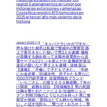
realizó 5 allanamientos en Limón por
millonarias extorsiones y amenazas,
Costa Rica registró 873 homicidios en
2025 el tercer año más violento de la
historia
Japan! 2026.7-9
「キャバクラいかがですか」
声を掛けた相手は私服で警戒中の警察官 路
上で客引きをした疑いで男2人を逮捕, 価格
が高騰する銅を狙って太陽光発電所から送
電ケーブル2.2トンを盗んだか 金属盗対策法
違反の疑いなど 男２人を逮捕・送検 富山,
【速報】「不倫して子どもできた」「中絶
にお金必要」90歳女性、息子かたる男らに
1000万円超手渡す, 佐賀県独自ブランド
「いちごさん」の苗２０００株盗難…７年か
け開発、盗難６回目, 【現場報告】男の死因
は胸を撃たれたことによる“出血性ショッ
ク”と判明 刃物のようなものを持った男に警
察官が発砲 「普段はとても静かな地域。怖
い」と話す住民も, 「撃つぞ！おろせ！」警