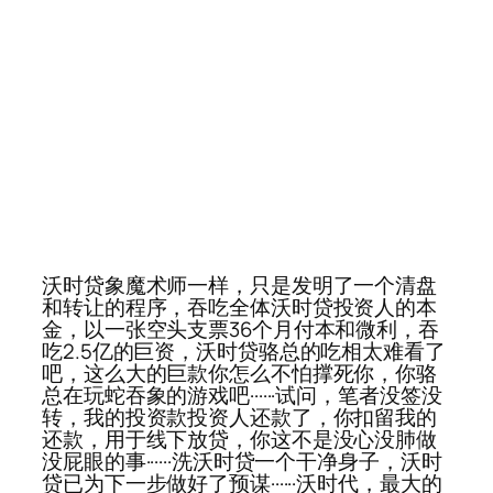
沃时贷象魔术师一样，只是发明了一个清盘
和转让的程序，吞吃全体沃时贷投资人的本
金，以一张空头支票36个月付本和微利，吞
吃2.5亿的巨资，沃时贷骆总的吃相太难看了
吧，这么大的巨款你怎么不怕撑死你，你骆
总在玩蛇吞象的游戏吧······试问，笔者没签没
转，我的投资款投资人还款了，你扣留我的
还款，用于线下放贷，你这不是没心没肺做
没屁眼的事······洗沃时贷一个干净身子，沃时
贷已为下一步做好了预谋······沃时代，最大的