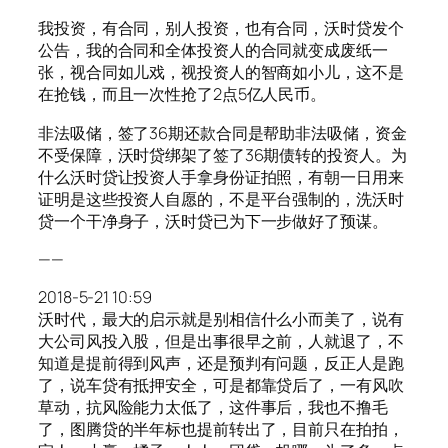
我投资，有合同，别人投资，也有合同，沃时贷发个
公告，我的合同和全体投资人的合同就变成废纸一
张，视合同如儿戏，视投资人的智商如小儿，这不是
在抢钱，而且一次性抢了2点5亿人民币。
非法吸储，签了36期还款合同是帮助非法吸储，资金
不受保障，沃时贷绑架了签了36期债转的投资人。为
什么沃时贷让投资人手拿身份证拍照，有朝一日用来
证明是这些投资人自愿的，不是平台强制的，洗沃时
贷一个干净身子，沃时贷已为下一步做好了预谋。
——
2018-5-21 10:59
沃时代，最大的启示就是别相信什么小而美了，说有
大公司风投入股，但是出事很早之前，人就退了，不
知道是提前得到风声，还是预判有问题，反正人是跑
了，说车贷有抵押安全，可是都靠贷后了，一有风吹
草动，抗风险能力太低了，这件事后，我也不撸毛
了，图腾贷的半年标也提前转出了，目前只在拍拍，