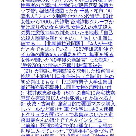
性患者の点滴に排泄物混ぜ殺害容疑 滅菌カ
ップ使い証拠隠滅図ったか 千葉・柏市, “AI
著名人”フェイク動画でウソの投資話…80代
女性から1700万円詐取 台湾詐欺グループか
受け取り役の女ら逮捕, 女性2人の承諾殺人
の男に懲役10年の判決 さいたま地裁「自己
の殺人願望を満たすもの」「厳しい非難に
値する」, 【北朝鮮拉致問題】「4人が一緒
だと今でも思っている」1967年雄武町沖で
イカ漁の家族4人が消息を絶つ…無事を祈る
女性が聞いた”40年後の新証言”〈北海道〉,
”懲役30年の判決に不服”川村葉音被告
（21）が控訴…無期懲役を求刑した検察側も
控訴…”主犯格”川口侑斗被告（当時18）らの
初公判はまもなく【江別市男子大学生集団
暴行強盗致死事件】, 同居女性の“唇縫い付
け”桜井政恵容疑者（50）の自宅に家宅捜索
容疑を否認 同居人や共犯者いたか調べる方
針 茨城・古河市, 強盗目的で覆面マスク購入
しバールなど載せた車で住宅に…男3人逮捕
トクリュウが闇バイトで募集か さいたま市,
袴田巖さんの姉ひで子さんインタビュー
（前編）死刑の確定で弟は孤立し、妄想の
世界に入っていった, “交際相手”を金づちで