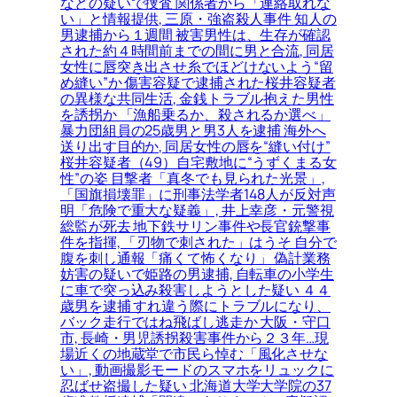
などの疑いで捜査 関係者から「連絡取れな
い」と情報提供, 三原・強盗殺人事件 知人の
男逮捕から１週間 被害男性は、生存が確認
された約４時間前までの間に男と合流, 同居
女性に唇突き出させ糸でほどけないよう“留
め縫い”か 傷害容疑で逮捕された桜井容疑者
の異様な共同生活, 金銭トラブル抱えた男性
を誘拐か 「漁船乗るか、殺されるか選べ」
暴力団組員の25歳男と男3人を逮捕 海外へ
送り出す目的か, 同居女性の唇を“縫い付け”
桜井容疑者（49）自宅敷地に“うずくまる女
性”の姿 目撃者「真冬でも見られた光景」,
「国旗損壊罪」に刑事法学者148人が反対声
明「危険で重大な疑義」, 井上幸彦・元警視
総監が死去 地下鉄サリン事件や長官銃撃事
件を指揮, 「刃物で刺された」はうそ 自分で
腹を刺し通報「痛くて怖くなり」 偽計業務
妨害の疑いで姫路の男逮捕, 自転車の小学生
に車で突っ込み殺害しようとした疑い ４４
歳男を逮捕 すれ違う際にトラブルになり、
バック走行ではね飛ばし逃走か 大阪・守口
市, 長崎・男児誘拐殺害事件から２３年…現
場近くの地蔵堂で市民ら悼む「風化させな
い」, 動画撮影モードのスマホをリュックに
忍ばせ盗撮した疑い 北海道大学大学院の37