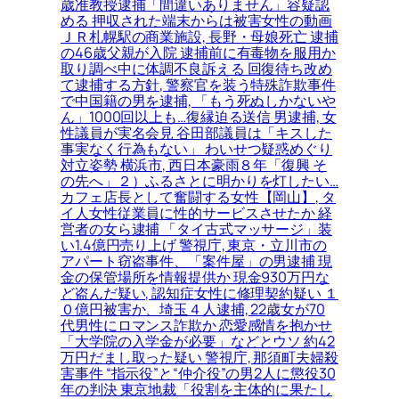
歳准教授逮捕「間違いありません」容疑認
める 押収された端末からは被害女性の動画
ＪＲ札幌駅の商業施設, 長野・母娘死亡 逮捕
の46歳父親が入院 逮捕前に有毒物を服用か
取り調べ中に体調不良訴える 回復待ち改め
て逮捕する方針, 警察官を装う特殊詐欺事件
で中国籍の男を逮捕, 「もう死ぬしかないや
ん」1000回以上も…復縁迫る送信 男逮捕, 女
性議員が実名会見 谷田部議員は「キスした
事実なく行為もない」 わいせつ疑惑めぐり
対立姿勢 横浜市, 西日本豪雨８年「復興 そ
の先へ」２）ふるさとに明かりを灯したい…
カフェ店長として奮闘する女性【岡山】, タ
イ人女性従業員に性的サービスさせたか 経
営者の女ら逮捕 「タイ古式マッサージ」装
い1.4億円売り上げ 警視庁, 東京・立川市の
アパート窃盗事件、「案件屋」の男逮捕 現
金の保管場所を情報提供か 現金930万円な
ど盗んだ疑い, 認知症女性に修理契約疑い １
０億円被害か、埼玉４人逮捕, 22歳女が70
代男性にロマンス詐欺か 恋愛感情を抱かせ
「大学院の入学金が必要」などとウソ 約42
万円だまし取った疑い 警視庁, 那須町夫婦殺
害事件 “指示役”と“仲介役”の男2人に懲役30
年の判決 東京地裁「役割を主体的に果たし