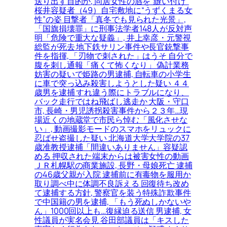
送り出す目的か, 同居女性の唇を“縫い付け”
桜井容疑者（49）自宅敷地に“うずくまる女
性”の姿 目撃者「真冬でも見られた光景」,
「国旗損壊罪」に刑事法学者148人が反対声
明「危険で重大な疑義」, 井上幸彦・元警視
総監が死去 地下鉄サリン事件や長官銃撃事
件を指揮, 「刃物で刺された」はうそ 自分で
腹を刺し通報「痛くて怖くなり」 偽計業務
妨害の疑いで姫路の男逮捕, 自転車の小学生
に車で突っ込み殺害しようとした疑い ４４
歳男を逮捕 すれ違う際にトラブルになり、
バック走行ではね飛ばし逃走か 大阪・守口
市, 長崎・男児誘拐殺害事件から２３年…現
場近くの地蔵堂で市民ら悼む「風化させな
い」, 動画撮影モードのスマホをリュックに
忍ばせ盗撮した疑い 北海道大学大学院の37
歳准教授逮捕「間違いありません」容疑認
める 押収された端末からは被害女性の動画
ＪＲ札幌駅の商業施設, 長野・母娘死亡 逮捕
の46歳父親が入院 逮捕前に有毒物を服用か
取り調べ中に体調不良訴える 回復待ち改め
て逮捕する方針, 警察官を装う特殊詐欺事件
で中国籍の男を逮捕, 「もう死ぬしかないや
ん」1000回以上も…復縁迫る送信 男逮捕, 女
性議員が実名会見 谷田部議員は「キスした