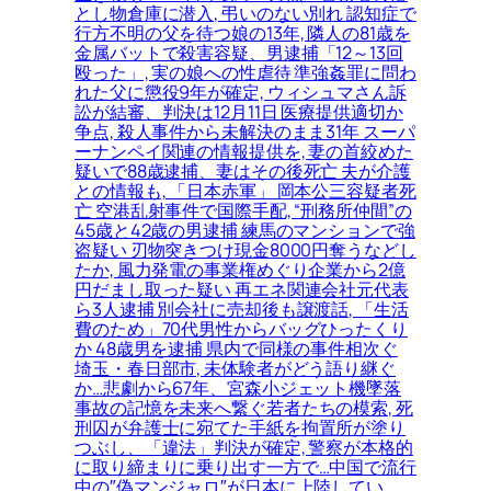
とし物倉庫に潜入, 弔いのない別れ 認知症で
行方不明の父を待つ娘の13年, 隣人の81歳を
金属バットで殺害容疑、男逮捕「12～13回
殴った」, 実の娘への性虐待 準強姦罪に問わ
れた父に懲役9年が確定, ウィシュマさん訴
訟が結審、判決は12月11日 医療提供適切か
争点, 殺人事件から未解決のまま31年 スーパ
ーナンペイ関連の情報提供を, 妻の首絞めた
疑いで88歳逮捕、妻はその後死亡 夫が介護
との情報も, 「日本赤軍」 岡本公三容疑者死
亡 空港乱射事件で国際手配, “刑務所仲間”の
45歳と42歳の男逮捕 練馬のマンションで強
盗疑い 刃物突きつけ現金8000円奪うなどし
たか, 風力発電の事業権めぐり企業から2億
円だまし取った疑い 再エネ関連会社元代表
ら3人逮捕 別会社に売却後も譲渡話, 「生活
費のため」70代男性からバッグひったくり
か 48歳男を逮捕 県内で同様の事件相次ぐ
埼玉・春日部市, 未体験者がどう語り継ぐ
か…悲劇から67年、宮森小ジェット機墜落
事故の記憶を未来へ繋ぐ若者たちの模索, 死
刑囚が弁護士に宛てた手紙を拘置所が塗り
つぶし、「違法」判決が確定, 警察が本格的
に取り締まりに乗り出す一方で…中国で流行
中の″偽マンジャロ″が日本に上陸してい