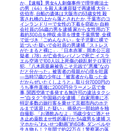
か, 【速報】男女4人刺傷事件で理学療法士
の男（44）を殺人未遂容疑で再逮捕 大分・
佐伯市, 台船の遺体は大阪市の53歳女性 殺
害され橋の上から落とされたか, 千葉市のコ
インランドリーで女性の下着を窃盗か 自称
会社員の54歳の男を逮捕 家から女性用の下
着約300点を押収 余罪を捜査 千葉県警, 全裸
で近づき「ごめんなさい」女子児童に裸で
近づいた疑いで会社員の男逮捕「ストレス
がたまると裸に」, 「日本赤軍」岡本公三容
疑者（78）が亡命先レバノンで死亡 イスラ
エル空港で100人以上死傷の銃乱射テロ実行
犯, 『八木原亜麻被告こそ元凶で”悪魔”なの
だと分かった』被害者の母親が心境を吐露
―当時17歳の少年は『被害者から取った金
だからぜいたくしようと』取り分7000円の
うち事件直後に2000円分ラーメン店で食
事, 関西空港で多発する無許可の違法タクシ
ー“白タク” 中国籍の女逮捕 「自家用車に不
特定多数の旅行客を乗せて京都市内のホテ
ルまで送迎した疑い」 摘発の一部始終を独
自撮影, 「お酒飲みなよ」15歳少女に酒とせ
き止め薬飲ませ性的暴行か 54歳男を逮捕 ス
マホから“わいせつ動画”約60本, ダンベルや
生き物も！？年間で約22万点！警察署の落