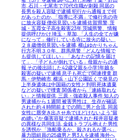
者（57）を逮捕 調べに対し黙秘 千葉・野田
市, 石川・七尾市で70代住職が刺殺 同居の
長男を殺人容疑で逮捕 犯行から通報まで何
があったのか, 「指導に不満」で修行先の寺
に放火容疑 僧侶見習いを逮捕 佐賀県警, 茨
城・五霞女子高生殺害23年 茨城県警、情報
提供呼びかけ 埼玉・草加, 「人生の全てが嫌
になって」修行している寺に放火の疑い、
２８歳僧侶見習いを逮捕, 横山ゆかりちゃん
行方不明３０年、群馬県警「どんな情報で
も提供してほしい」「あなたの記憶を届け
て」, 「子どもが倒れている」母親からの通
報 その後出頭した42歳父親を小学1年娘を
殺害の疑いで逮捕 息子も死亡で関連捜査 群
馬・伊勢崎市, 横浜・山下公園近くで発見の
上半身遺体は中国籍の女性と判明 死体遺棄
などの疑いで捜査 関係者から「連絡取れな
い」と情報提供, 三原・強盗殺人事件 知人の
男逮捕から１週間 被害男性は、生存が確認
された約４時間前までの間に男と合流, 同居
女性に唇突き出させ糸でほどけないよう“留
め縫い”か 傷害容疑で逮捕された桜井容疑者
の異様な共同生活, 金銭トラブル抱えた男性
を誘拐か 「漁船乗るか、殺されるか選べ」
暴力団組員の25歳男と男3人を逮捕 海外へ