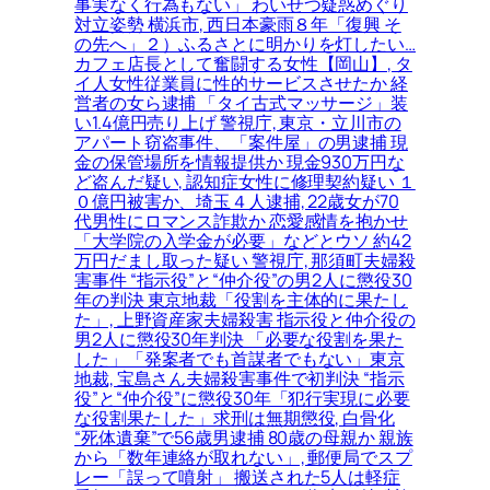
事実なく行為もない」 わいせつ疑惑めぐり
対立姿勢 横浜市, 西日本豪雨８年「復興 そ
の先へ」２）ふるさとに明かりを灯したい…
カフェ店長として奮闘する女性【岡山】, タ
イ人女性従業員に性的サービスさせたか 経
営者の女ら逮捕 「タイ古式マッサージ」装
い1.4億円売り上げ 警視庁, 東京・立川市の
アパート窃盗事件、「案件屋」の男逮捕 現
金の保管場所を情報提供か 現金930万円な
ど盗んだ疑い, 認知症女性に修理契約疑い １
０億円被害か、埼玉４人逮捕, 22歳女が70
代男性にロマンス詐欺か 恋愛感情を抱かせ
「大学院の入学金が必要」などとウソ 約42
万円だまし取った疑い 警視庁, 那須町夫婦殺
害事件 “指示役”と“仲介役”の男2人に懲役30
年の判決 東京地裁「役割を主体的に果たし
た」, 上野資産家夫婦殺害 指示役と仲介役の
男2人に懲役30年判決 「必要な役割を果た
した」「発案者でも首謀者でもない」東京
地裁, 宝島さん夫婦殺害事件で初判決 “指示
役”と“仲介役”に懲役30年「犯行実現に必要
な役割果たした」求刑は無期懲役, 白骨化
“死体遺棄”で56歳男逮捕 80歳の母親か 親族
から「数年連絡が取れない」, 郵便局でスプ
レー「誤って噴射」 搬送された5人は軽症