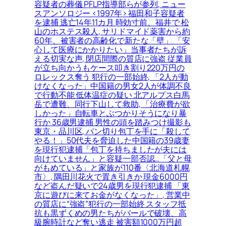
容疑者の葬儀 PFLP指導部らが参列, ニュー
スアンソロジー <1997年> 福田和子容疑者
を逮捕 逃亡14年11カ月 時効寸前、福井で 松
山のホステス殺人, サリドマイド薬害から約
60年、被害者の高齢化で新たな「壁」 「安
心して医療にかかりたい」当事者たちが訴
える切実な声, 閉店間際の質店に強盗 従業員
が立ち向かうもケース叩き割り220万円の
ロレックス奪う 犯行の一部始終, 「2人が動
けなくなった」中国籍の男女2人が体調不良
で行動不能 低体温症の疑い 北アルプス白馬
岳で遭難、同行下山して救助, 「治療費が欲
しかった」自転車とぶつかりそうになり暴
行か 36歳男逮捕 男性の頭を踏みつけ撮影も
東京・品川区, パン切り包丁を手に「殺して
やる！」50代夫を脅迫した中国籍の39歳妻
を現行犯逮捕「包丁を持ちましたが夫には
向けていません」と容疑一部否認…「父と母
がもめている」と家族が110番〈北海道札幌
市〉, 隅田川花火で置き引きか 現金6000円
など盗んだ疑いで24歳男を現行犯逮捕 「東
京に遊びに来てお金がなくなった」, 営業中
の質店に“強盗”犯行の一部始終 スタッフ抵
抗も黒ずくめの男たちがバールで破壊、高
級腕時計など奪い逃走 被害額1000万円超