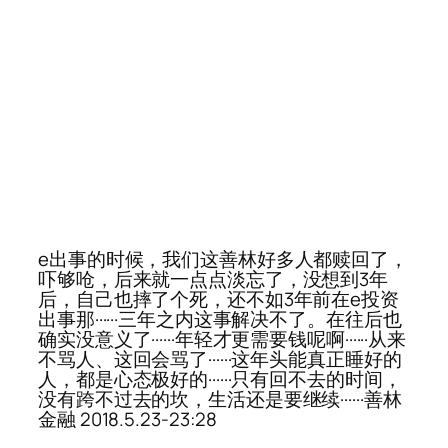
e出事的时候，我们这善林好多人都赎回了，
吓够呛，后来就一点点淡忘了，没想到3年
后，自己也摔了个死，还不如3年前在e投资
出事那······三年之内这事解决不了。在往后也
确实没意义了······年轻才更需要钱呢啊······从来
不骂人、这回会骂了······这年头能真正睡好的
人，都是心态极好的······只有回不去的时间，
没有跨不过去的坎，生活还是要继续······善林
金融 2018.5.23-23:28