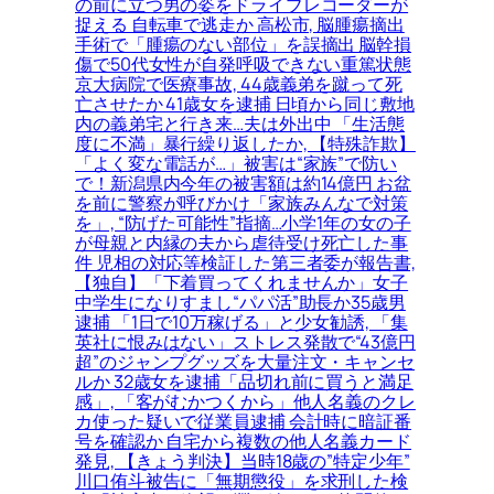
の前に立つ男の姿をドライブレコーダーが
捉える 自転車で逃走か 高松市, 脳腫瘍摘出
手術で「腫瘍のない部位」を誤摘出 脳幹損
傷で50代女性が自発呼吸できない重篤状態
京大病院で医療事故, 44歳義弟を蹴って死
亡させたか 41歳女を逮捕 日頃から同じ敷地
内の義弟宅と行き来…夫は外出中 「生活態
度に不満」暴行繰り返したか, 【特殊詐欺】
「よく変な電話が…」被害は“家族”で防い
で！新潟県内今年の被害額は約14億円 お盆
を前に警察が呼びかけ「家族みんなで対策
を」, “防げた可能性”指摘…小学1年の女の子
が母親と内縁の夫から虐待受け死亡した事
件 児相の対応等検証した第三者委が報告書,
【独自】「下着買ってくれませんか」女子
中学生になりすまし“パパ活”助長か35歳男
逮捕 「1日で10万稼げる」と少女勧誘, 「集
英社に恨みはない」ストレス発散で“43億円
超”のジャンプグッズを大量注文・キャンセ
ルか 32歳女を逮捕「品切れ前に買うと満足
感」, 「客がむかつくから」他人名義のクレ
カ使った疑いで従業員逮捕 会計時に暗証番
号を確認か 自宅から複数の他人名義カード
発見, 【きょう判決】当時18歳の”特定少年”
川口侑斗被告に「無期懲役」を求刑した検