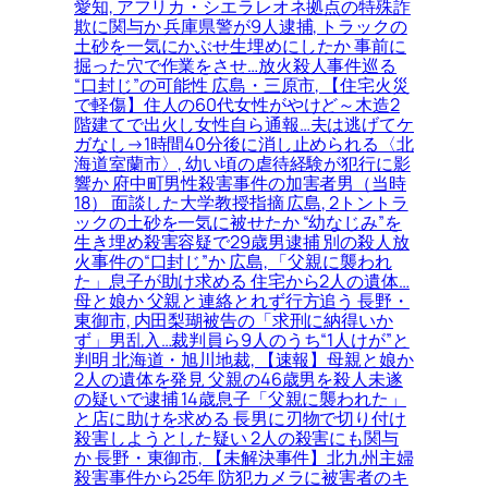
愛知, アフリカ・シエラレオネ拠点の特殊詐
欺に関与か 兵庫県警が9人逮捕, トラックの
土砂を一気にかぶせ生埋めにしたか 事前に
掘った穴で作業をさせ…放火殺人事件巡る
“口封じ”の可能性 広島・三原市, 【住宅火災
で軽傷】住人の60代女性がやけど～木造2
階建てで出火し女性自ら通報…夫は逃げてケ
ガなし→1時間40分後に消し止められる〈北
海道室蘭市〉, 幼い頃の虐待経験が犯行に影
響か 府中町男性殺害事件の加害者男（当時
18） 面談した大学教授指摘 広島, 2トントラ
ックの土砂を一気に被せたか “幼なじみ”を
生き埋め殺害容疑で29歳男逮捕 別の殺人放
火事件の“口封じ”か 広島, 「父親に襲われ
た」息子が助け求める 住宅から2人の遺体…
母と娘か 父親と連絡とれず行方追う 長野・
東御市, 内田梨瑚被告の「求刑に納得いか
ず」男乱入…裁判員ら9人のうち“1人けが”と
判明 北海道・旭川地裁, 【速報】母親と娘か
2人の遺体を発見 父親の46歳男を殺人未遂
の疑いで逮捕 14歳息子「父親に襲われた」
と店に助けを求める 長男に刃物で切り付け
殺害しようとした疑い 2人の殺害にも関与
か 長野・東御市, 【未解決事件】北九州主婦
殺害事件から25年 防犯カメラに被害者のキ