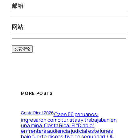
邮箱
网站
MORE POSTS
Costa Rica! 2026
Caen 56 peruanos:
ingresaron como turistas y trabajaban en
una mina, Costa Rica: El “Diablo”
enfrentará audiencia judicial este lunes
bajo fuerte dispositivo de seguridad, OIJ