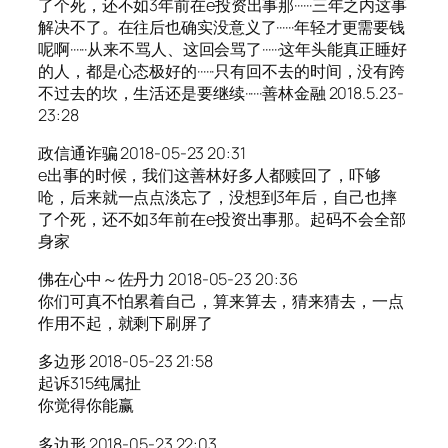
了个死，还不如3年前在e投资出事那······三年之内这事
解决不了。在往后也确实没意义了······年轻才更需要钱
呢啊······从来不骂人、这回会骂了······这年头能真正睡好
的人，都是心态极好的······只有回不去的时间，没有跨
不过去的坎，生活还是要继续······善林金融 2018.5.23-
23:28
政信通诈骗 2018-05-23 20:31
e出事的时候，我们这善林好多人都赎回了，吓够
呛，后来就一点点淡忘了，没想到3年后，自己也摔
了个死，还不如3年前在e投资出事那。起码不会全部
身家
佛在心中～佐丹力 2018-05-23 20:36
你们可真不怕累着自己，算来算去，猜来猜去，一点
作用不起，就剩下刷屏了
多边形 2018-05-23 21:58
起诉315纯属扯
你觉得你能赢
多边形 2018-05-23 22:03