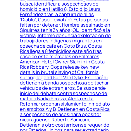
busca identificar a sospechosos de
homicidio en Hatillo 8, Esto dijo Laura
Fernández tras la captura de alias
‘Diablo’, Caso ‘Leviatán’: Estas personas
faltan por detener, Hombre asesinado en
Siquirres tenía 34 años; OIJ identificó a la
víctima, Informe denuncia explotación de
trabajadores indígenas migrantes en
cosecha de café en Coto Brus, Costa
Rica llega a 8 femicidios este año tras
caso de este miércoles en Palmares,
American Hotel Owner Slain in in Costa
Rica Robbery, Cops release key new
details in brutal slaying of California
surfing legend Kurt Van Dyke, En Tilarán:
detienen a banda sospechosa de tachar
vehículos de extranjeros, Se suspende
inicio del debate contra sospechoso de
matar a Nadia Peraza, Alerta en La
Reforma: ordenan aislamiento inmediato
en ámbitos A y B, Detienen en Costa Rica
a sospechoso de asesinar a opositor
nicaragüense Roberto Samcam,
Detienen a otro costarricense requerido
por Estados Unidos para ser extraditado,