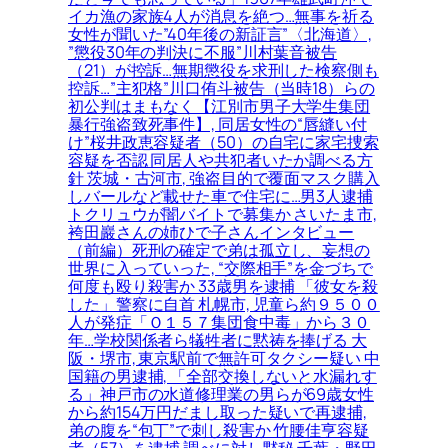
イカ漁の家族4人が消息を絶つ…無事を祈る
女性が聞いた”40年後の新証言”〈北海道〉,
”懲役30年の判決に不服”川村葉音被告
（21）が控訴…無期懲役を求刑した検察側も
控訴…”主犯格”川口侑斗被告（当時18）らの
初公判はまもなく【江別市男子大学生集団
暴行強盗致死事件】, 同居女性の“唇縫い付
け”桜井政恵容疑者（50）の自宅に家宅捜索
容疑を否認 同居人や共犯者いたか調べる方
針 茨城・古河市, 強盗目的で覆面マスク購入
しバールなど載せた車で住宅に…男3人逮捕
トクリュウが闇バイトで募集か さいたま市,
袴田巖さんの姉ひで子さんインタビュー
（前編）死刑の確定で弟は孤立し、妄想の
世界に入っていった, “交際相手”を金づちで
何度も殴り殺害か 33歳男を逮捕 「彼女を殺
した」警察に自首 札幌市, 児童ら約９５００
人が発症「Ｏ１５７集団食中毒」から３０
年…学校関係者ら犠牲者に黙祷を捧げる 大
阪・堺市, 東京駅前で無許可タクシー疑い 中
国籍の男逮捕, 「全部交換しないと水漏れす
る」神戸市の水道修理業の男らが69歳女性
から約154万円だまし取った疑いで再逮捕,
弟の腹を“包丁”で刺し殺害か 竹腰佳亨容疑