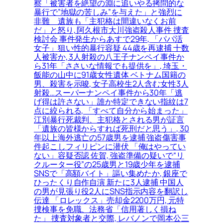
察「被害者を絶望の淵に追いやる拷問的な
暴行で”地獄の苦しみ”を与えた」と強烈に
非難＿遺族も「主犯格は間違いなくお前
だ」と怒り, 阿久根市大川強盗殺人事件 捜査
検討会 事件発生からあすで29年, 「パパ活
女子」狙い性的暴行容疑 44歳を再逮捕 十数
人被害か, 3人射殺の八王子ナンペイ事件か
ら31年「ささいな情報でも提供を」, 埼玉・
飯能の山中に91歳女性遺体 ベトナム国籍の
男、殺害を示唆, 女子高校生2人含む女性3人
射殺…スーパーナンペイ事件から30年「逃
げ得は許さない」誰か特定できない指紋は7
点に絞られる, 「すべて自分から始まった」
江別暴行死裁判、主犯格とされる男が証言
「遺族の皆様からすれば死刑だと思う」, 30
年以上海外逃亡の57歳男を逮捕 強盗傷害事
件起こしフィリピンに潜伏 「俺はやってい
ない」容疑否認 佐賀, 強盗準備の疑いで“リ
クルーター役”の25歳男と19歳少年を逮捕
SNSで「高額バイト」謳い集めたか, 銀座で
ひったくり自作自演 新たに3人逮捕 中国人
の男が見張り役2人にSNS指示内容を翻訳し
伝達 「ロレックス」売却金2200万円, 元特
捜検事を免職、法務省「信用著しく損ね
た」 捜査対象者と交際, レバノンで岡本公三