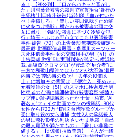
る！, 【初公判】「口からバキッと音がし
た」川村葉音被告の裁判で宣誓拒否”暴行の
主犯格”川口侑斗被告(当時18)「血が付いた
べ！弁償しろ」「楽しい雰囲気残すため髪
に火をつけ撮影」横たわる被害者の頭に交
互に蹴り, 「強固な殺意に基づく冷酷な犯
行」埼玉・ふじみ野市立てこもり医師殺害
事件 被告（70）の上告棄却 無期懲役確定へ
最高裁, 動画配信者殺害・多摩川スーツケー
ス死体遺棄事件 女の交際相手の男（41）の
上告棄却 懲役15年実刑判決が確定へ 横浜地
裁, 高級魚“クロマグロ”が豊漁で“厄介者”に
一方で和歌山県沖ではカツオが大不漁 瀬戸
内海では“南の海の魚”が「去年の10倍以
上」に増加 その背景は, 「便注入、死ぬか」
元看護師の女（51）のスマホに検索履歴 男
性患者の点滴に排泄物混ぜ殺害容疑 滅菌カ
ップ使い証拠隠滅図ったか 千葉・柏市, “AI
著名人”フェイク動画でウソの投資話…80代
女性から1700万円詐取 台湾詐欺グループか
受け取り役の女ら逮捕, 女性2人の承諾殺人
の男に懲役10年の判決 さいたま地裁「自己
の殺人願望を満たすもの」「厳しい非難に
値する」, 【北朝鮮拉致問題】「4人が一緒
だと今でも思っている」1967年雄武町沖で