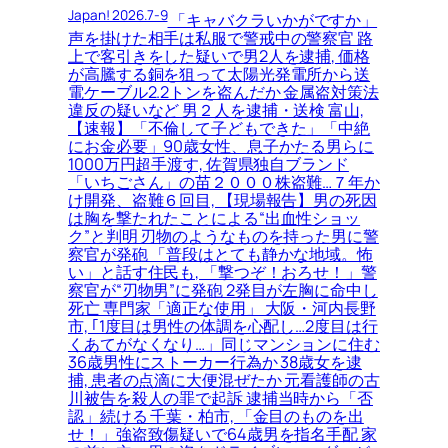
Japan! 2026.7-9
「キャバクラいかがですか」
声を掛けた相手は私服で警戒中の警察官 路
上で客引きをした疑いで男2人を逮捕, 価格
が高騰する銅を狙って太陽光発電所から送
電ケーブル2.2トンを盗んだか 金属盗対策法
違反の疑いなど 男２人を逮捕・送検 富山,
【速報】「不倫して子どもできた」「中絶
にお金必要」90歳女性、息子かたる男らに
1000万円超手渡す, 佐賀県独自ブランド
「いちごさん」の苗２０００株盗難…７年か
け開発、盗難６回目, 【現場報告】男の死因
は胸を撃たれたことによる“出血性ショッ
ク”と判明 刃物のようなものを持った男に警
察官が発砲 「普段はとても静かな地域。怖
い」と話す住民も, 「撃つぞ！おろせ！」警
察官が“刃物男”に発砲 2発目が左胸に命中し
死亡 専門家「適正な使用」 大阪・河内長野
市, ｢1度目は男性の体調を心配し…2度目は行
くあてがなくなり…」同じマンションに住む
36歳男性にストーカー行為か 38歳女を逮
捕, 患者の点滴に大便混ぜたか 元看護師の古
川被告を殺人の罪で起訴 逮捕当時から「否
認」続ける 千葉・柏市, 「金目のものを出
せ！」強盗致傷疑いで64歳男を指名手配 家