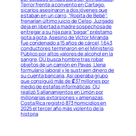
Terror frente a convento en Cartago:
sicarios asesinaron a dos jóvenes que
estaban en un carro, “Ropita de Bebé”:
frenarían último juicio de Celso, Juzgado
deja en libertad a madre sospechosa de
entregar a su hija para “pagar” préstamo
gota a gota, Asesino de Víctor Miranda
fue condenado a 15 años de cárcel, 1.643
conductores terminaron en el Ministerio
Público por altos valores de alcohol en la
sangre, OIJ busca hombre tras robar
objetos de un camión en Pavas, Llena
formulario laboral y le sustraen dinero de
su cuenta bancaria, Así operaba grupo
que consiguió más de ₡37 millones por
medio de estafas informáticas, OIJ
realizó 5 allanamientos en Limón por
millonarias extorsiones y amenazas,
Costa Rica registró 873 homicidios en
2025 el tercer año más violento de la
historia