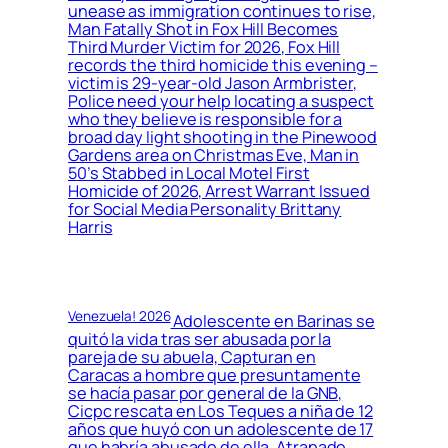
unease as immigration continues to rise,
Man Fatally Shot in Fox Hill Becomes
Third Murder Victim for 2026, Fox Hill
records the third homicide this evening –
victim is 29-year-old Jason Armbrister,
Police need your help locating a suspect
who they believe is responsible for a
broad day light shooting in the Pinewood
Gardens area on Christmas Eve, Man in
50’s Stabbed in Local Motel First
Homicide of 2026, Arrest Warrant Issued
for Social Media Personality Brittany
Harris
Venezuela! 2026
Adolescente en Barinas se
quitó la vida tras ser abusada por la
pareja de su abuela, Capturan en
Caracas a hombre que presuntamente
se hacía pasar por general de la GNB,
Cicpc rescata en Los Teques a niña de 12
años que huyó con un adolescente de 17
que habría abusado de ella, Atrapado