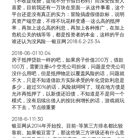
（不收提现费，提现不分节假日秒到）而深受投资人
喜爱，目前我还有一万块在里面······从这件事看，这个
平台还是没有真正的实力：冒险搞虚假借款标，说明
其资产端空虚，不得不玩花样变通······这么高的抵押
率，再加上这么高的利息，再加上各种推广，在加上
危机公关的钱等等，都是投资者的本金，这样的平台
谁还认为没风险······银豆网 2018.6.2-23:34
2018-06-01 10:04
房子抵押贷款一样的吧，如果房子价值200万，借款
100万，需要注册4个空壳公司担保，问题是空壳公司
没什么用吧，但是抵押物足以覆盖风险的话，问题就
不大，只是不知道借款方实际承受的年化贷款利息是
多少，超过30%的话，风险就呵呵了。现在地方债是
允许再抵押了，以新债还旧债，不知道是不是同一个
模式，没有后续出借人的按比例增长的话，游戏就玩
不下去，节点很重要
2018-6-1 11:30
银豆网从2014年开始投。目前–等第三方排名都比较
靠前。如果银豆雷了，那这些第三方评级还有什么意