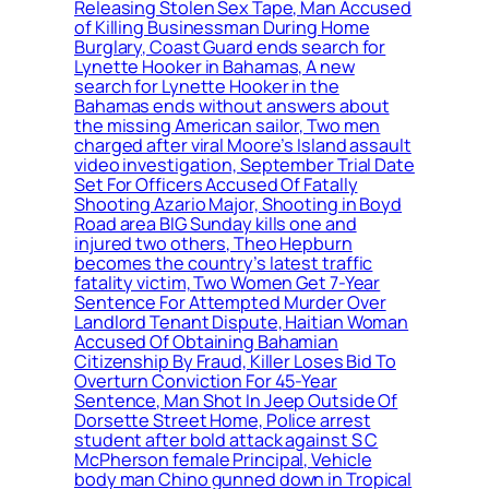
Releasing Stolen Sex Tape, Man Accused
of Killing Businessman During Home
Burglary, Coast Guard ends search for
Lynette Hooker in Bahamas, A new
search for Lynette Hooker in the
Bahamas ends without answers about
the missing American sailor, Two men
charged after viral Moore’s Island assault
video investigation, September Trial Date
Set For Officers Accused Of Fatally
Shooting Azario Major, Shooting in Boyd
Road area BIG Sunday kills one and
injured two others, Theo Hepburn
becomes the country’s latest traffic
fatality victim, Two Women Get 7-Year
Sentence For Attempted Murder Over
Landlord Tenant Dispute, Haitian Woman
Accused Of Obtaining Bahamian
Citizenship By Fraud, Killer Loses Bid To
Overturn Conviction For 45-Year
Sentence, Man Shot In Jeep Outside Of
Dorsette Street Home, Police arrest
student after bold attack against S C
McPherson female Principal, Vehicle
body man Chino gunned down in Tropical