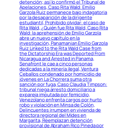
detención; así lo confirmó el Tribunal de
Apelaciones, Caso Rita Wald: Emilio
Garzola Ruiz permanece bajo indagatoria
por la desaparición de la dirigente
estudiantil, Prohibido olvidar: el caso de
Rita Wald, ¿Quién fue Rita Wald, Caso Rita
Wald: la aprehensión de Emilio Garzola
abre un nuevo capítulo en la
investigación, Panamanian Emilio Garzola
Ruiz Linked to the Rita Wald Case from
the Dictatorship Era was Deported From
Nicaragua and Arrested in Panama,
Senafront le cae a cinco personas
dedicadas a la minería ilegal, Ventura
Ceballos condenado por homicidio de
jóvenes en La Chorrera suma otra
sanción por fuga, Caso Claudia Timpson:
tribunal niega arresto domiciliario a
expareja imputada por femicidio,
Venezolano enfrenta cargos por hurto
robo y violación en Minsa de Colón,
Delincuentes irrumpen en vivienda de
directora regional del Mides en
Margarita, Reemplazan detención
provisional de Abraham Rico Pineda por