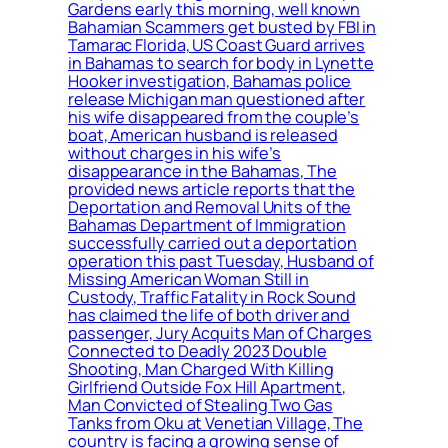
Gardens early this morning, well known
Bahamian Scammers get busted by FBI in
Tamarac Florida, US Coast Guard arrives
in Bahamas to search for body in Lynette
Hooker investigation, Bahamas police
release Michigan man questioned after
his wife disappeared from the couple’s
boat, American husband is released
without charges in his wife’s
disappearance in the Bahamas, The
provided news article reports that the
Deportation and Removal Units of the
Bahamas Department of Immigration
successfully carried out a deportation
operation this past Tuesday, Husband of
Missing American Woman Still in
Custody, Traffic Fatality in Rock Sound
has claimed the life of both driver and
passenger, Jury Acquits Man of Charges
Connected to Deadly 2023 Double
Shooting, Man Charged With Killing
Girlfriend Outside Fox Hill Apartment,
Man Convicted of Stealing Two Gas
Tanks from Oku at Venetian Village, The
country is facing a growing sense of