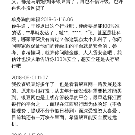
义。都是马后炮!如果银豆雷了，再也不信评级。也许
再也不投网贷了
单身狗的幸福 2018-6-1 16:06
你牛逼，干脆退出这个行业吧，评级要是能100%准
的话，**早就发达了，融**、****、*飞、甚至是社科
院，哪家评级没有雷过？你这观点太小儿科了，你问
问哪家敢保证他们的评级里的平台就是安全的，参
考、参考懂吗，就算你问陆金服、人人贷安全吧，我
估计也没人敢告诉你100%安全，想安全还是去存银
行吧
2018-06-01 11:07
我投资银豆好多年了，也是看着银豆网一路发展起来
的。原来标很好投，从去年开始发现标需要抢才能买
到。银豆网也是上线存管较早的平台，最早选择江西
银行的平台之一，而现在江西银行因为体验好（不收
提现费，提现不分节假日秒到）而深受投资人喜爱，
目前我还有一万块在里面。希望银豆能安全度过危
机。