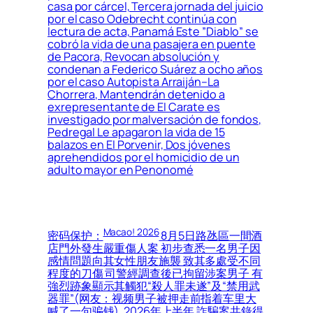
casa por cárcel, Tercera jornada del juicio
por el caso Odebrecht continúa con
lectura de acta, Panamá Este ”Diablo” se
cobró la vida de una pasajera en puente
de Pacora, Revocan absolución y
condenan a Federico Suárez a ocho años
por el caso Autopista Arraiján–La
Chorrera, Mantendrán detenido a
exrepresentante de El Carate es
investigado por malversación de fondos,
Pedregal Le apagaron la vida de 15
balazos en El Porvenir, Dos jóvenes
aprehendidos por el homicidio de un
adulto mayor en Penonomé
Macao! 2026
密码保护：
8月5日路氹區一間酒
店門外發生嚴重傷人案 初步查悉一名男子因
感情問題向其女性朋友施襲 致其多處受不同
程度的刀傷 司警經調查後已拘留涉案男子 有
強烈跡象顯示其觸犯“殺人罪未遂”及“禁用武
器罪”(网友：视频男子被押走前指着车里大
喊了一句骗钱), 2026年上半年 詐騙案共錄得