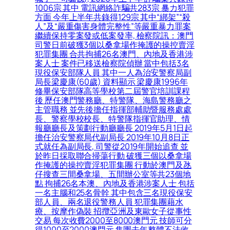
1006宗 其中 電訊網絡詐騙共283宗 暴力犯罪
方面 今年上半年共錄得129宗 其中“綁架”“殺
人”及“嚴重傷害身體完整性”等嚴重暴力罪案
繼續保持零案發或低案發率, 檢察院訊：澳門
司警日前破獲3個以桑拿場作掩護的操控賣淫
犯罪集團 合共拘捕26名澳門、內地及香港涉
案人士 案件已移送檢察院偵辦 當中包括3名
現役保安部隊人員 其中一人為治安警察局副
局長梁慶康(60歲) 資料顯示 梁慶康1996年
修畢保安部隊高等學校第二屆警官培訓課程
後 歷任澳門警務廳、特警隊、海島警務廳之
主管職務 並先後擔任指揮部輔助暨服務處處
長、警察學校校長、特警隊指揮官助理、情
報廳廳長及策劃行動廳廳長 2019年5月1日起
擔任治安警察局代副局長 2019年10月8日正
式就任為副局長, 司警從2019年開始追查 並
於昨日採取聯合掃蕩行動 破獲三個以桑拿場
作掩護的操控賣淫犯罪集團 行動於澳門及氹
仔搜查三間桑拿場、五間辦公室等共23個地
點 拘捕26名本澳、內地及香港涉案人士 包括
一名主腦和25名骨幹 其中包含三名現役保安
部人員、兩名退役警務人員 犯罪集團藉水
療、按摩作偽裝 招攬亞洲及東歐女子從事性
交易 每次收費2000至8000澳門元 技師可分
得1000至2000澳門元 集團去年整體不法收