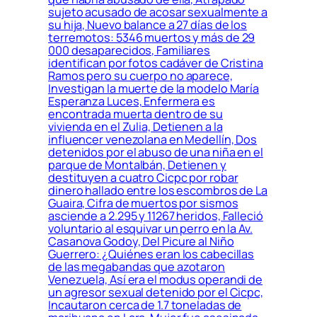
sujeto acusado de acosar sexualmente a
su hija, Nuevo balance a 27 días de los
terremotos: 5346 muertos y más de 29
000 desaparecidos, Familiares
identifican por fotos cadáver de Cristina
Ramos pero su cuerpo no aparece,
Investigan la muerte de la modelo María
Esperanza Luces, Enfermera es
encontrada muerta dentro de su
vivienda en el Zulia, Detienen a la
influencer venezolana en Medellín, Dos
detenidos por el abuso de una niña en el
parque de Montalbán, Detienen y
destituyen a cuatro Cicpc por robar
dinero hallado entre los escombros de La
Guaira, Cifra de muertos por sismos
asciende a 2.295 y 11267 heridos, Falleció
voluntario al esquivar un perro en la Av.
Casanova Godoy, Del Picure al Niño
Guerrero: ¿Quiénes eran los cabecillas
de las megabandas que azotaron
Venezuela, Así era el modus operandi de
un agresor sexual detenido por el Cicpc,
Incautaron cerca de 1.7 toneladas de