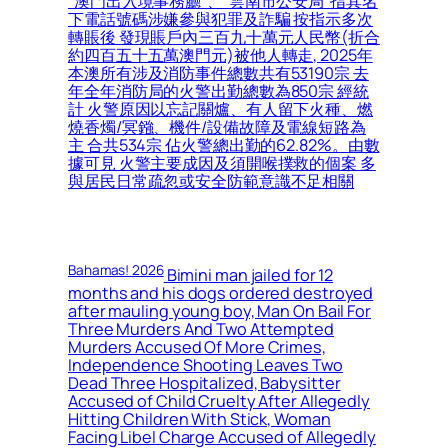
“澳門出入境事務廳”、“雲南市公安局”指其名
下電話號碼涉嫌參與犯罪及詐騙 按指示多次
轉賬後 發現賬戶內三百九十萬元人民幣(折合
約四百五十五萬澳門元)被他人轉走, 2025年
本澳所有涉及消防事件總數共有53190宗 去
年全年消防局的火警出勤總數為850宗 經統
計 火警原因以忘記關爐、有人留下火種、燃
燒香燭/冥鏹、機件/設備故障及電線短路為
主 合共534宗 佔火警總出勤的62.82%。由數
據可見 火警主要成因及須開喉撲救的個案 多
與居民日常疏忽或安全防範意識不足相關
Bahamas! 2026
Bimini man jailed for 12
months and his dogs ordered destroyed
after mauling young boy, Man On Bail For
Three Murders And Two Attempted
Murders Accused Of More Crimes,
Independence Shooting Leaves Two
Dead Three Hospitalized, Babysitter
Accused of Child Cruelty After Allegedly
Hitting Children With Stick, Woman
Facing Libel Charge Accused of Allegedly