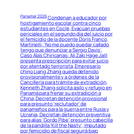
Panama! 2026
Condenan a educador por
hostigamiento escolar contra cinco
estudiantes en Coclé, Evacúan pruebas
periciales en el segundo día del juicio por
el femicidio de la docente Doris Franco,
Martinelli: ‘No me puedo quedar callado
tengo que denunciar a Sergio Davis’,
Caso Alas Chiricanas: Ali Zaki Hage Jalil
presenta prescripción para evitar juicio
por atentado terrorista, Empresario
chino Liang Zhang queda detenido
provisionalmente y a órdenes de la
Cancillería para trámite de extradición,
Kenneth Zhang solicita asilo y refugio en
Panamá para frenar su extradición a
China, Decretan detención provisional
para presunto ‘reclutador’ de
panameños para la guerra entre Rusia y
Ucrania, Decretan detención preventiva
para alias ‘Gordo Pibe’ presunto cabecilla
de la pandilla ‘Kill the Nasty’, Imputado
por femicidio de fiscal seguirá bajo