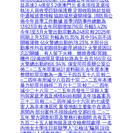
益高達2.4億至3.2億澳門元 多名現役及退役
執法人員收受巨額保護費 定期收取賄款並暗
中通報巡查情報 協助場所避開掃蕩, 消防局公
佈今年首季工作數據 首季消防事件總數為
13923宗 較去年同期增加716宗 升幅5.42%
今年1至3月火警出勤宗數為248宗 較2025年
同期上升33宗 升幅為15.35% 其中194宗不須
開喉灌救 佔火警總出勤的78.23% 大部分出
勤事件均在初期得到處理 經統計 火警原因以
忘記關爐、有人留下火種、燃燒香燭/冥鏹、
機件/設備故障及電線短路為主 合共166宗 佔
火警總出勤的66.94%, 保安司司長辦公室公
佈二○二五年罪案統計資料顯示 去年度本澳
整體犯罪宗數為一萬三千四百五十八宗 較二
○二四年有所減少八百四十宗 二○二五年本澳
暴力犯罪共錄得二百六十二宗 較二○二四年
減少二十八宗 二○二五年共發生三宗殺人案
均與家庭矛盾及感情糾紛相關 去年強姦案共
三十二宗 較二○二四年減少十六宗 約七成受
害人為非本澳居民 案發地點主要集中在酒店
房間內 部分案件不排除由性交易衍生 二○二
五年 警方調查犯罪及警務行動期間 共有五千
九百二十五人被拘留及送交檢察院處理, 一名
內地女大學生日前疑墮入“公檢法”騙局 誤信