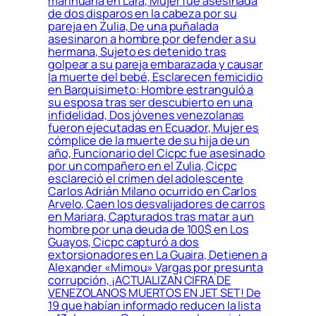
marihuana en Lara, Mujer fue asesinada
de dos disparos en la cabeza por su
pareja en Zulia, De una puñalada
asesinaron a hombre por defender a su
hermana, Sujeto es detenido tras
golpear a su pareja embarazada y causar
la muerte del bebé, Esclarecen femicidio
en Barquisimeto: Hombre estranguló a
su esposa tras ser descubierto en una
infidelidad, Dos jóvenes venezolanas
fueron ejecutadas en Ecuador, Mujer es
cómplice de la muerte de su hija de un
año, Funcionario del Cicpc fue asesinado
por un compañero en el Zulia, Cicpc
esclareció el crímen del adolescente
Carlos Adrián Milano ocurrido en Carlos
Arvelo, Caen los desvalijadores de carros
en Mariara, Capturados tras matar a un
hombre por una deuda de 100$ en Los
Guayos, Cicpc capturó a dos
extorsionadores en La Guaira, Detienen a
Alexander «Mimou» Vargas por presunta
corrupción, ¡ACTUALIZAN CIFRA DE
VENEZOLANOS MUERTOS EN JET SET! De
19 que habían informado reducen la lista