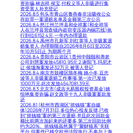
资诈骗,林吉祥,侯宝,付权义等人非吸进行集
资受害人补充登记
2026.8.5 包头市青山区鲁燕春非法吸收公众
存款罪一案退赔名单及金额第三次公示
2026.8.4 怒江州兰坪县和全祥案(和全祥等
人在兰坪县营盘镇内盗窃变压器内铜芯线)执
行到位6152.4元,一年内办理退款
2026.8.4 禹州市孔新军,刘红英等人非吸案退
赔集资人,办理期限自2026年8月6日至2026
年10月5日止,为期两个月
2026.8.4 贵阳市云岩区 1.贵州中颐颐和养老
公司刘慧案发放45810.95元 2.谢阳飞,玛尼才
让,侯垅海案发还32万元 被害人登记
2026.8.4 南京市鼓楼区陈冬梅,姚小冬,豆忠
波等人非吸案退赔工作事项,第一次已发放
1000万元,此次发放4547081.39元
2026.8.3 北京市(成吉大易股权投资基金)姚
恒艳集资诈骗,赵文政等十九人非吸案案款发
还
2026.8.1 (杭州市西湖区“抓钱猫”案自媒
体)2026年7月31日,多位热心投友反馈,已收
到“抓钱猫”案的第三次退赔,并且此次回款金
额比前两次加起来的还要多,第三次回款比例
约为20%。抓钱猫虽然属于“聚财猫系”关联
平台,但案件已移交杭州法院执行,不参与上海