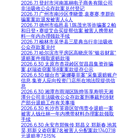
2026.7.1 登封市河南嵩林电子商务有限公司
非法吸收公众存款案兑付登记
2026.7.1 广州市南沙区李晓蕾,袁赛赛,李群诈
骗案案款退发被害人4人
2026.7.1 德州市临邑县 1.陈茂光等诈骗案 2.帕
和日登•赛提艾合买提帮信案 被害人携带材
料一年内办理领款手续
2026.7.1 榆林市吴堡县三星典当行非法吸收
公众存款案兑付
2026.7.1 哈尔滨市平房区高晓庆等“银谷财富”
退赔案件领取退赔款项
2026.6.30 太原市杏花岭区贺昌昌集资诈骗
案,赵瑞盗窃案等8案案款提存公示
2026.6.30 烟台市“蒙娜蔓菲案”采集退赔账户
信息,集资人应向投资门店所在地法院提供信
息
2026.6.30 湘潭市雨湖区陈烨等享寿明天湘
潭分公司非法吸收公众存款案刑事裁判涉财
产部分退赔工作有关事项
2026.6.30 长沙市芙蓉区贺伟责令退赔一案
被害人钱仕林一年内携带材料办理案款领取
手续
2026.6.30 永安市郑恢传,郑昌义,郑新春,池其
昊,郑新义盗窃案7名被害人分配案款17407.18
元退赔率7.515%