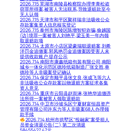
2026.7.15 芜湖市南陵县检察院办理李青松盗
窃罪所得案,被害人无法联系,导致退赃款至今
无人认领
2026.7.15 天津市和平区聚祥瑞非法吸收公众
存款案集资人信息核实登记
2026.7.15 泰州市海陵区陈增智犯诈骗,偷越国
(边)境罪一案被害人刘艳平,梁玉美一年内领
取退赔款项
2026.7.14 太原市小店区梁豪瑞聪退赔案,刘希
洋罚金追缴案,郭凤艳罚金追缴案因受害人未
提供收款账户,提存公示
2026.7.14 南阳市康鑫纸箱包装有限公司,南阳
城乡一体化示范区德玲纸箱制造厂张文胜,单
德玲等人非吸案登记确认
2026.7.14 保定市顺平县张文良,张成飞等六人
非法吸收公众存款案以物退赔方案征求各集
资人意见
2026.7.14 重庆市云阳县赵崇淋,张艳华追缴违
法所得一案被害人领取退赔款
2026.7.14 中卫市沙坡头区宁夏财富恒昌资产
管理有限公司许东力等人非吸案68人办理领
款手续
2026.7.14 杭州市拱墅区“投融家”案受损人
员资金清退公告(二),第二次清退
58455427.47元