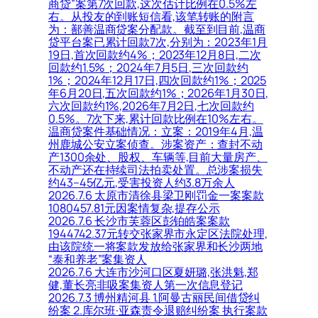
商贷”案第7次回款,这次估计比例在0.5%左
右。从投友的到账短信看,该笔转账的附言
为：鄯善温商贷案分配款。截至到目前,温商
贷平台案已累计回款7次,分别为：2023年1月
19日,首次回款约4%；2023年12月8日,二次
回款约1.5%；2024年7月5日,三次回款约
1%；2024年12月17日,四次回款约1%；2025
年6月20日,五次回款约1%；2026年1月30日,
六次回款约1%,2026年7月2日,七次回款约
0.5%。7次下来,累计回款比例在10%左右。
温商贷案件基础情况：立案：2019年4月,温
州鹿城公安立案侦查。涉案资产：查封不动
产1300余处、股权、车辆等,目前大量房产、
不动产还在持续司法拍卖处置。总涉案损失
约43–45亿元,受害投资人约3.8万余人
2026.7.6 太原市清徐县梁卫刚罚金一案案款
1080457.81元因案情复杂,提存公示
2026.7.6 长沙市芙蓉区彭铂皓案案款
1944742.37元转交张家界市永定区法院处理,
由该院统一将案款发放给张家界和长沙两地
“泰和养老”案集资人
2026.7.6 大连市沙河口区夏妍璐,张洪魁,郑
健,董长亮非吸案集资人第一次信息登记
2026.7.3 博州精河县 1.阿曼古丽民间借贷纠
纷案 2.库尔班·亚森责令退赔纠纷案 执行案款