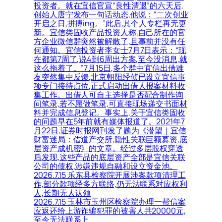
投资者。就在宜信官宣“良性清退”的六天后,
创始人唐宁发布一句话动态,他说：“二次创业
开启之日,拼搏ing。”此后,其个人专栏再无更
新。宜信类固收产品投资人称,自己所在的官
方企业微信群突然被解散了,且事前并没有任
何通知。宜信投资者李女士7月7日表示：“现
在都第7周了,说4到6周出方案,至今没消息,就
这么拖着了。”7月15日,多个群中宜信出借难
友突然集中反馈,北京朝阳经侦已设立宜信事
项专门接待点位,正式启动出借人报案材料收
集工作。出借人可自主选择是否配合制作询
问笔录,若不愿做笔录,可直接现场递交书面材
料并完成信息登记。事实上,关于宜信类固收
的问题早在5年前就有媒体报道了。2021年7
月22日,证券时报网刊发了题为《潜望｜宜信
财富迷局：借道产交所,隐性关联巨额募资,底
层资产成机密》的文章。经过多层股权穿透
后发现,这些产品的底层资产全部是宜信关联
公司的债权,涉嫌违规自融和设立资金池。
2026.7.15 乐东县检察院开展涉案款项清理工
作,部分款项经多方联络,仍无法联系对应权利
人,长期无人认领
2026.7.15 玉林市玉州区检察院办理一帮信案
应返还给上游诈骗犯罪的被害人共20000元,
至今无法联系上