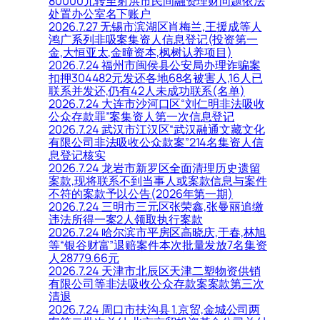
80000元转至射洪市民间融资理财问题依法
处置办公室名下账户
2026.7.27 无锡市滨湖区肖梅兰,王援成等人
鸿广系列非吸案集资人信息登记(投资第一
金,大恒亚太,金曈资本,枫树认养项目)
2026.7.24 福州市闽侯县公安局办理诈骗案
扣押304482元发还各地68名被害人,16人已
联系并发还,仍有42人未成功联系(名单)
2026.7.24 大连市沙河口区“刘仁明非法吸收
公众存款罪”案集资人第一次信息登记
2026.7.24 武汉市江汉区“武汉融通文藏文化
有限公司非法吸收公众款案”214名集资人信
息登记核实
2026.7.24 龙岩市新罗区全面清理历史遗留
案款,现将联系不到当事人或案款信息与案件
不符的案款予以公告(2026年第一期)
2026.7.24 三明市三元区张荣鑫,张曼丽追缴
违法所得一案2人领取执行案款
2026.7.24 哈尔滨市平房区高晓庆,于春,林旭
等“银谷财富”退赔案件本次批量发放7名集资
人28779.66元
2026.7.24 天津市北辰区天津二塑物资供销
有限公司等非法吸收公众存款案案款第三次
清退
2026.7.24 周口市扶沟县 1.京贸,金城公司两