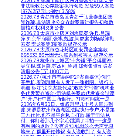
2026.7.9 深圳市南山区东方盛富公司徐庆法
非法吸收公众存款案执行领款,发放59人案款
18774357元比例约13.38%
2026.7.8 青岛市黄岛区青岛千弘鼎泰集团集
资诈骗,非法吸收公众存款案审计报告初稿数
据核对权利义务公告
2026.7.8 太原市小店区刘承聪案 许兵,吕瑞
萍,刘京平,邹丽,张祺,魏波,闫虎案 刘杨敲诈勒
索案 李龙案等8案案款提存公示
2026.7.8 太原市杏花岭区胡安罚金案案款
695533.86元因无法联系到被害人,提存公示
2026.7.8 杭州市上城区“十六铺”平台傅丽鸿,
吴立根,陈月燕,苏杰刚,鲁超,郑煜集资诈骗案
清退公告(五),1100万元
2026.7.7 (杭州市有融网P2P案自媒体)你打
开手机,看到群里有人发了一张截图。银行卡
明细,标注“法院案款代发”,收款方写着“机构业
务代发暂存资金-司法机关案款代发资金过渡
户”,开户行中国工商银行。打款时间统一是：
2026年6月30日。维权群里几十号人同步到
账,来源是杭州市西湖区法院执行专户,不是第
三方代付,也不是平台私自打款,属于司法兑
付。你盯着那几个字,心跳漏了半拍——这是
有融网的退款？没有通知,钱就这么无声无息
地来了,群里开始炸锅,有人说收到了,有人说