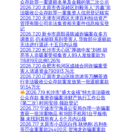
众存款罪一案退赔名单及金额的第二次公示
2026.7.20 太原市杏花岭区刘毅等人“共鑫”非
法吸收公众存款罪一案集资人信息登记核实
2026.7.20 天津市河西区天津百利恒信资产
管理有限公司非法集资相关案件信息核实登
记
2026.7.20 新乡市原阳县陈诚诈骗案在多方
调查后,仍未能联系到受害人,导致部分退赔款
无法进行退还,十五日内认领
2026.7.20 长沙市天心区“厚德中发”刘然,胡
亮等人非吸案受损集资人89人发放案款为
116819元比例1.26%
2026.7.20 合肥市包河区成雄合同诈骗案受
害人清退资金790913.74元
2026.7.20 辽源市龙山区徐洪涛等万酬茶酒
行非法吸收公众存款案发放第一批退赔案款
91.54万元
2026.7.19 长沙市“盛大金禧”特大非法吸收
公众存款,集资诈骗案涉财产执行工作公告
(第二次),时间安排,领款登记
2026.7.17 宁波市宁海县公安局办理一诈骗案
查获一批涉案物品,有18部手机和1台平板电
脑,未找到其所有人,6个月内认领
2026.7.17 太原市小店区白伟,耿艳刚,吕利冬
等罚金案案款24400元,贺海龙诈骗案案款