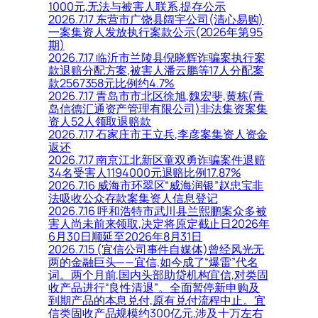
1000元,无法与被害人联系,提存公示
2026.7.17 东营市广饶县阔宇公司(清心易购)
一案集资人发放执行案款公示(2026年第95
期)
2026.7.17 临沂市兰陵县倪晓辉诈骗案执行案
款退赔分配方案,被害人潘云鹏等17人分配案
款2567358元比例约4.7%
2026.7.17 青岛市市北区徐旭,魏宏斐,黄栋(青
岛信德汇通资产管理有限公司)非法集资案集
资人52人领取退赔款
2026.7.17 石家庄市王立兵,李彦案集资人资金
返还
2026.7.17 南京江北新区童双勇诈骗案件退赔
34名受害人1194000元退赔比例17.87%
2026.7.16 威海市环翠区“威海润银”赵忠宝非
法吸收公众存款案集资人信息登记
2026.7.16 呼和浩特市武川县兰熙鹏案众多被
害人尚未前来领取,决定将原定截止日2026年
6月30日顺延至2026年8月31日
2026.7.15 (宜信公司事件自媒体)曾经风光无
两的金融巨头——宜信,如今成了“爆雷”代名
词。两个月前,国内头部助贷机构宜信,对类固
收产品进行“良性清退”。全面暂停新申购及
到期产品的本息兑付,原有兑付流程中止。宜
信类固收产品规模约300亿元,涉及十万左右