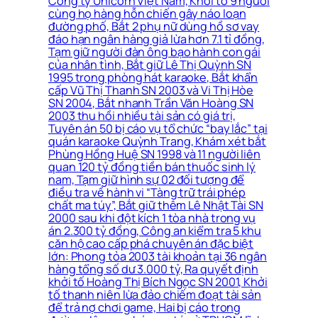
Công ty Unicorn Việt Nam, Khởi tố 9 người
cùng họ hàng hỗn chiến gây náo loạn
đường phố, Bắt 2 phụ nữ dùng hồ sơ vay
đáo hạn ngân hàng giả lừa hơn 7.1 tỉ đồng,
Tạm giữ người đàn ông bạo hành con gái
của nhân tình, Bắt giữ Lê Thị Quỳnh SN
1995 trong phòng hát karaoke, Bắt khẩn
cấp Vũ Thị Thanh SN 2003 và Vi Thị Hòe
SN 2004, Bắt nhanh Trần Văn Hoàng SN
2003 thu hồi nhiều tài sản có giá trị,
Tuyên án 50 bị cáo vụ tổ chức “bay lắc” tại
quán karaoke Quỳnh Trang, Khám xét bắt
Phùng Hồng Huệ SN 1998 và 11 người liên
quan 120 tỷ đồng tiền bán thuốc sinh lý
nam, Tạm giữ hình sự 02 đối tượng để
điều tra về hành vi “Tàng trữ trái phép
chất ma túy”, Bắt giữ thêm Lê Nhật Tài SN
2000 sau khi đột kích 1 tòa nhà trong vụ
án 2.300 tỷ đồng, Công an kiểm tra 5 khu
căn hộ cao cấp phá chuyên án đặc biệt
lớn: Phong tỏa 2003 tài khoản tại 36 ngân
hàng tổng số dư 3.000 tỷ, Ra quyết định
khởi tố Hoàng Thị Bích Ngọc SN 2001, Khởi
tố thanh niên lừa đảo chiếm đoạt tài sản
để trả nợ chơi game, Hai bị cáo trong