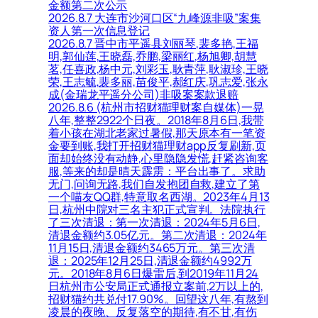
金额第二次公示
2026.8.7 大连市沙河口区“九峰源非吸”案集
资人第一次信息登记
2026.8.7 晋中市平遥县刘丽琴,裴多艳,王福
明,郭仙莲,王晓磊,乔鹏,梁丽红,杨旭卿,胡慧
茗,任喜政,杨中元,刘彩玉,耿青萍,耿淑珍,王晓
荣,王志毓,裴多丽,苗俊平,郝红庆,巩志爱,张永
成(金瑞龙平遥分公司)非吸案案款退赔
2026.8.6 (杭州市招财猫理财案自媒体)一晃
八年,整整2922个日夜。2018年8月6日,我带
着小孩在湖北老家过暑假,那天原本有一笔资
金要到账,我打开招财猫理财app反复刷新,页
面却始终没有动静,心里隐隐发慌,赶紧咨询客
服,等来的却是晴天霹雳：平台出事了。求助
无门,问询无路,我们自发抱团自救,建立了第
一个喵友QQ群,特意取名西湖。2023年4月13
日,杭州中院对三名主犯正式宣判。法院执行
了三次清退：第一次清退：2024年5月6日,
清退金额约3.05亿元。第二次清退：2024年
11月15日,清退金额约3465万元。第三次清
退：2025年12月25日,清退金额约4992万
元。2018年8月6日爆雷后,到2019年11月24
日杭州市公安局正式通报立案前,2万以上的,
招财猫约共兑付17.90%。回望这八年,有熬到
凌晨的夜晚、反复落空的期待,有不甘,有伤