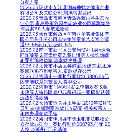
分配方案
2026.7.3 怀化市芷江县湖南神鹤大健康产业
有限公司及关联公司,刘凤梅案登记
2026.7.3 青岛市市南区青岛香薰山谷生态农
业公司,青岛香薰谷园生态农业公司葛蓉集资
诈骗案192人领取退赔款
2026.7.3 焦作市解放区河南亚圣实业集团有
限公司焦作分公司非法集资案第八次资金清
退99.68余万元比例0.6%
2026.7.2 南平市延平区公安局侦办 1.吴x珠合
同诈骗案 2.康雪婷案 3.黄仁洪等人掩饰隐瞒
犯罪所得收益案 涉案财物处理
2026.7.2 太原市小店区吴超案,段建东案,王萍
案因联系不到受害人,案款提存公示
2026.7.2 福清市一案执行案款263806.54元
因未能联系到被害人,提存公示
2026.7.2 济源市 1.姚保国案 2.李朋欢案 3.张
永政等人掩饰隐瞒犯罪所得罪一案 限期认领
违法所得款项
2026.7.2 长治市壶关县王坤案(2019年12月10
日判决)追缴到案赃款111493元,相关被害人一
年内办理领款手续
2026.7.2 洛阳市伊川县李晓玉犯非法吸收公
众存款罪罚金一案执行到位600793.41元,95
人按比例进行部分清偿