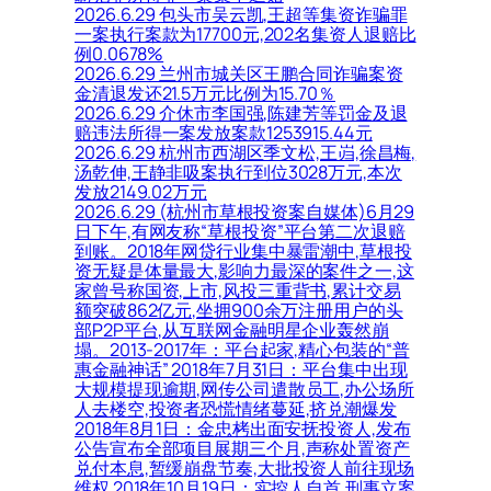
2026.6.29 包头市吴云凯,王超等集资诈骗罪
一案执行案款为17700元,202名集资人退赔比
例0.0678%
2026.6.29 兰州市城关区王鹏合同诈骗案资
金清退发还21.5万元比例为15.70％
2026.6.29 介休市李国强,陈建芳等罚金及退
赔违法所得一案发放案款1253915.44元
2026.6.29 杭州市西湖区季文松,王岿,徐昌梅,
汤乾伸,王静非吸案执行到位3028万元,本次
发放2149.02万元
2026.6.29 (杭州市草根投资案自媒体)6月29
日下午,有网友称“草根投资”平台第二次退赔
到账。2018年网贷行业集中暴雷潮中,草根投
资无疑是体量最大,影响力最深的案件之一,这
家曾号称国资,上市,风投三重背书,累计交易
额突破862亿元,坐拥900余万注册用户的头
部P2P平台,从互联网金融明星企业轰然崩
塌。2013-2017年：平台起家,精心包装的“普
惠金融神话” 2018年7月31日：平台集中出现
大规模提现逾期,网传公司遣散员工,办公场所
人去楼空,投资者恐慌情绪蔓延,挤兑潮爆发
2018年8月1日：金忠栲出面安抚投资人,发布
公告宣布全部项目展期三个月,声称处置资产
兑付本息,暂缓崩盘节奏,大批投资人前往现场
维权 2018年10月19日：实控人自首,刑事立案