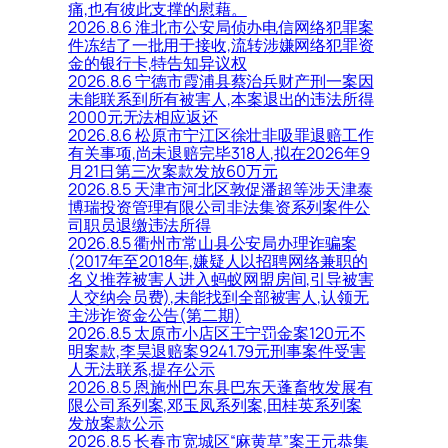
痛,也有彼此支撑的慰藉。
2026.8.6 淮北市公安局侦办电信网络犯罪案
件冻结了一批用于接收,流转涉嫌网络犯罪资
金的银行卡,特告知异议权
2026.8.6 宁德市霞浦县蔡治兵财产刑一案因
未能联系到所有被害人,本案退出的违法所得
2000元无法相应返还
2026.8.6 松原市宁江区徐壮非吸罪退赔工作
有关事项,尚未退赔完毕318人,拟在2026年9
月21日第三次案款发放60万元
2026.8.5 天津市河北区敦促潘超等涉天津泰
博瑞投资管理有限公司非法集资系列案件公
司职员退缴违法所得
2026.8.5 衢州市常山县公安局办理诈骗案
(2017年至2018年,嫌疑人以招聘网络兼职的
名义推荐被害人进入蚂蚁网盟房间,引导被害
人交纳会员费),未能找到全部被害人,认领无
主涉诈资金公告(第二期)
2026.8.5 太原市小店区王宁罚金案120元不
明案款,李昊退赔案9241.79元刑事案件受害
人无法联系,提存公示
2026.8.5 恩施州巴东县巴东天蓬畜牧发展有
限公司系列案,邓玉凤系列案,田桂英系列案
发放案款公示
2026.8.5 长春市宽城区“麻黄草”案王元恭集