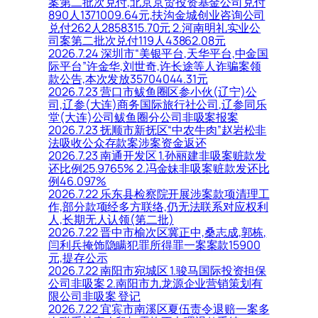
案第二批次兑付,北京京贸投资基金公司兑付
890人1371009.64元,扶沟金城创业咨询公司
兑付262人2858315.70元 2.河南明礼实业公
司案第二批次兑付119人43862.08元
2026.7.24 深圳市“美银平台,天华平台,中金国
际平台”许金华,刘世奇,许长途等人诈骗案领
款公告,本次发放35704044.31元
2026.7.23 营口市鲅鱼圈区参小伙(辽宁)公
司,辽参(大连)商务国际旅行社公司,辽参同乐
堂(大连)公司鲅鱼圈分公司非吸案报案
2026.7.23 抚顺市新抚区“中农牛肉”赵岩松非
法吸收公众存款案涉案资金返还
2026.7.23 南通开发区 1.孙丽建非吸案赃款发
还比例25.9765% 2.冯金妹非吸案赃款发还比
例46.097%
2026.7.22 乐东县检察院开展涉案款项清理工
作,部分款项经多方联络,仍无法联系对应权利
人,长期无人认领(第二批)
2026.7.22 晋中市榆次区冀正中,桑志成,郭栋,
闫利兵掩饰隐瞒犯罪所得罪一案案款15900
元,提存公示
2026.7.22 南阳市宛城区 1.骏马国际投资担保
公司非吸案 2.南阳市九龙源企业营销策划有
限公司非吸案 登记
2026.7.22 宜宾市南溪区夏伍责令退赔一案多