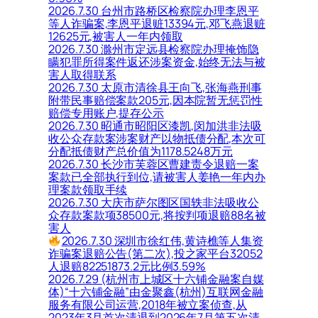
2026.7.30 台州市路桥区检察院办理李恩平
等人诈骗案,李恩平退赃13394元,邓飞燕退赃
12625元,被害人一年内领取
2026.7.30 滁州市定远县检察院办理掩饰隐
瞒犯罪所得案件返还涉案资金,始终无法与被
害人取得联系
2026.7.30 太原市清徐县王向飞,张海燕刑事
附带民事赔偿案款205元,因本院暂无惩罚性
赔偿专用账户,提存公示
2026.7.30 昭通市昭阳区漆凯,闵加洪非法吸
收公众存款案涉案财产以物抵债分配,本次可
分配抵债财产总价值为1178.5248万元
2026.7.30 长沙市芙蓉区曹建责令退赔一案
案款已全部执行到位,请被害人姜艳一年内办
理案款领取手续
2026.7.30 大庆市萨尔图区国轶非法吸收公
众存款案款项38500元,将按判项退赔88名被
害人
2026.7.30 深圳市徐红伟,黄诗樵等人集资
诈骗案退赔公告(第二次),投之家平台32052
人退赔82251873.2元比例3.59%
2026.7.29 (杭州市上城区十六铺金融案自媒
体)“十六铺金融”由金聚鑫(杭州)互联网金融
服务有限公司运营,2018年被立案侦查,从
2023年3月首次清退到2026年7月第五次清