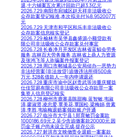
退,十六铺案五次累计回款已超3.3亿元
2026.7.29 南阳市宛城区赵天祥非法吸收公
众存款案登记核准,本次拟兑付148.952007万
元
2026.7.29 天津市和平区和乐丰非法吸收公
众存款案信息核实登记
2026.7.29 榆林市吴堡县鑫盛源小额贷款有
限公司非法吸收公众存款案兑付事宜
2026.7.28 长春净月开发区吉林省蓝鲸会劳务
服务,吉林百大劳务服务,吉林省上鼎人力资源
及张鸿飞等人诈骗案件报案登记
2026.7.28 周口市郸城县公安局侦办一恶势力
非法经营案(非法放贷)追缴违法所得500余
万元,328名借款人一年内申请退还
2026.7.28 重庆市渝中区赵贵武等涉重庆耀益
仕佳贸易有限公司非法吸收公众存款罪一案
集资人信息登记核实
2026.7.28 柳州市鹿寨县陈甜梅,蓝智敏,韦淑
清,廖淑贤,凌忠爱,覃美花,覃国松,梁梅娟,曾素
清,李胜,韦瑜梅退赔案领款账户开通
2026.7.27 临汾市大宁县 1.郑育敏罚金案款
1000186.69元 2.吴少含追缴案款20000元 因
罚金子账户尚未设立完成,提存公示
2026.7.27 射洪市文映傚责令退赔一案案款