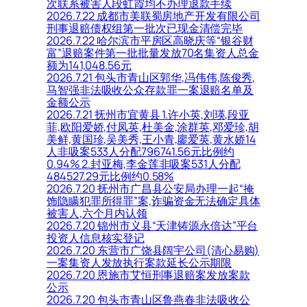
次联系被害人段虹霞均不办理退款手续
2026.7.22 成都市美联蜀房地产开发有限公司
刑事退赔债权组第一批次已现金清偿完毕
2026.7.22 哈尔滨市平房区高晓庆等“银谷财
富”退赔案件第一批批量发放70名集资人总金
额为141,048.56元
2026.7.21 包头市青山区郭华,冯伟伟,陈俊秀,
马智强非法吸收公众存款罪一案退赔名单及
金额公示
2026.7.21 抚州市宜黄县 1.许小英,刘瑛,段亚
菲,欧阳爱娇,付凤英,杜美金,涂群英,邓爱珍,胡
美鲜,黄国珍,吴美秀,王小青,廖爱英,黄水娇14
人非吸案533人分配796741.56元比例约
0.94% 2.封亚梅,李金莲非吸案531人分配
484527.29元比例约0.58%
2026.7.20 抚州市广昌县公安局办理一起“掩
饰隐瞒犯罪所得罪”案,诈骗资金无法确定具体
被害人,六个月内认领
2026.7.20 锦州市义县“天津铸源永倍达”平台
投资人信息核实登记
2026.7.20 东营市广饶县阔宇公司(清心易购)
一案集资人发放执行案款延长公示期限
2026.7.20 恩施市艾恒刑事退赔案发放案款
公示
2026.7.20 包头市青山区鲁燕春非法吸收公