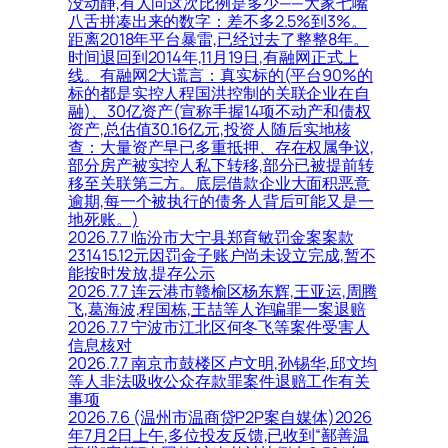
没动静,有人问这次比例是多少——大家七嘴
八舌拼凑出来的数字：差不多2.5%到3%。
距离2018年平台暴雷,已经过去了整整8年。
时间退回到2014年,11月19日,有融网正式上
线。有融网2大谎言：真实标的(平台90%的
标的都是实控人程国洪控制的关联企业在自
融)、30亿资产(宣称手握14项不动产和债权
资产,总估值30.16亿元,投资人随后实地核
查：大量资产早已多重抵押、存在权属争议,
部分房产被实控人私下转移,部分已被提前转
移至关联第三方。底层借款企业大面积恶意
逾期,每一个被执行的债务人背后可能又是一
地死账。)
2026.7.7 临汾市大宁县郑育敏罚金案案款
231415.12元因罚金子账户尚未设立完成,暂不
能按时发放,提存公示
2026.7.7 连云港市赣榆区杨东辉,王亚运,周腾
飞,葛海波,程国栋,王喆等人诈骗罪一案退赔
2026.7.7 宁波市江北区何冬飞等案件受害人
信息核对
2026.7.7 南京市鼓楼区卢文明,孙锡华,邱文均
等人非法吸收公众存款罪案件退赔工作有关
事项
2026.7.6 (温州市温商贷P2P案自媒体)2026
年7月2日上午,多位投友反馈,已收到“鄯善温