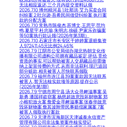
无法相应返还,三个月内提交资料认领
2026.7.10 博州精河县 1.吐那洪·艾力买卖合同
纠纷案 2.吐尔逊·吾希民间借贷纠纷案 执行案
款的分配方案
2026.7.10 常熟市陈俊杰,苏博文,王思宇,范均
鸣,夏星宇,杜忠瑜,朱明志,徐硕,尹家乐诈骗案
等50案执行款认领(2026年第3期）
2026.7.10 石家庄市长安区于婷婷案退赔集资
人972411.45元比例24.46%
2026.7.9 江阴市公安局侦办湖北热朝文化传
播有限公司虚构公司拥有藏品鉴定,评估,竞价
资质的事实,可以帮助被害人交易藏品但需缴
纳上架宣传费的方式,从而非法获利,现已追回
部分赃款,相关被害人尽快联系领取
2026.7.9 福州市连江县39案案款因无法联系
被害人,暂无法核实款项等原因,提存公示
(2026年第1期)
2026.7.9 宁德市周宁县 汤大众寻衅滋事案 吴
新勇,潘国祥盗窃案 杨慈超故意毁坏财物案 郑
小榕犯放火案 詹爱金寻衅滋事案 张春华故意
毁坏财物案 詹其波附带民事赔偿家属案 7案
被害人领取执行案款
2026.7.9 天津市滨海新区天津诚泰永信资产
管理有限公司非法集资案件核实登记