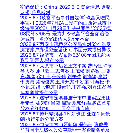
密码保护：China! 2026.6-9 资金清退, 退赔,
认领, 信息核对
2026.8.7 (玖富平台事件自媒体)玖富又吃民
事官司,2026年7月24日发布的山西运城市中
级法院2026年1月28日判决书案号“(2025)晋
08民终3705号”最终判令玖富平台全额赔偿
运城市一名玖富出借人5万元本金
2026.8.7 西安市灞桥区公安局拟对32个涉案
冻结账户办理资金返还,可书面形式提出异议
2026.8.7 福清市一案案款62408元因未能联
系到受害人,提存公示
2026.8.7 太原市小店区王文平案 曹鸣钰,许雯
等人案 师世豪,王志伟案 王茂权,刘娇案 王晓
东,魏玺,徐汇丰,任俊伟,刘争涛,刘海涛,李岩,
李勇勇,路晓俊案 王清升案 李贺案 计海松,李
小龙,宋超,段晓东,段素静,丁连强,刘喜江案 等
14案案款提存公示
2026.8.7 遂宁市蓬溪县遂宁市中通实业集团,
樊素华,杨娅琼,肖蓉,周瑜远,邓红梅,杨耀华案
股权分红款900000元交工作专班
2026.8.7 博州精河县 1.库尔班江·亚森 2.周景
朝 执行案款分配方案
2026.8.7 包头市青山区郭华,冯伟伟,陈俊秀,
马智强非法吸收公众存款罪一案退赔名单及