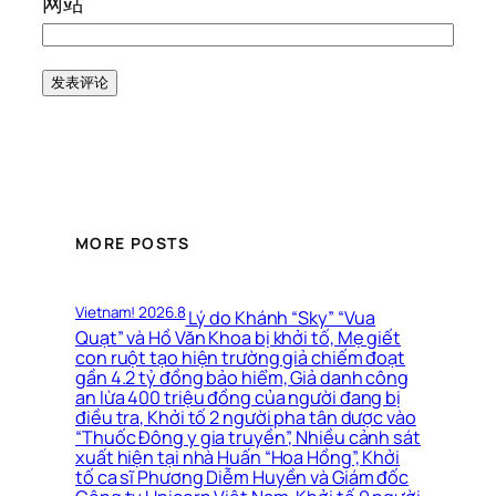
网站
MORE POSTS
Vietnam! 2026.8
Lý do Khánh “Sky” “Vua
Quạt” và Hồ Văn Khoa bị khởi tố, Mẹ giết
con ruột tạo hiện trường giả chiếm đoạt
gần 4.2 tỷ đồng bảo hiểm, Giả danh công
an lừa 400 triệu đồng của người đang bị
điều tra, Khởi tố 2 người pha tân dược vào
“Thuốc Đông y gia truyền”, Nhiều cảnh sát
xuất hiện tại nhà Huấn “Hoa Hồng”, Khởi
tố ca sĩ Phương Diễm Huyền và Giám đốc