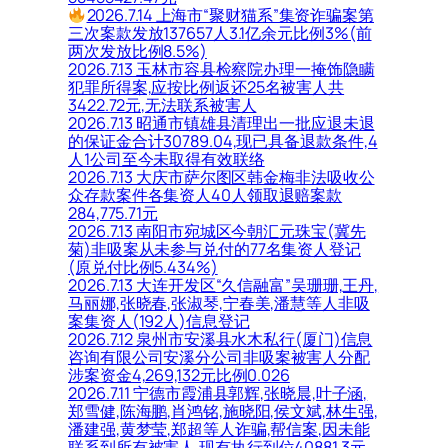
2026.7.14 上海市“聚财猫系”集资诈骗案第
三次案款发放137657人3.1亿余元比例3%(前
两次发放比例8.5%)
2026.7.13 玉林市容县检察院办理一掩饰隐瞒
犯罪所得案,应按比例返还25名被害人共
3422.72元,无法联系被害人
2026.7.13 昭通市镇雄县清理出一批应退未退
的保证金合计30789.04,现已具备退款条件,4
人1公司至今未取得有效联络
2026.7.13 大庆市萨尔图区韩金梅非法吸收公
众存款案件各集资人40人领取退赔案款
284,775.71元
2026.7.13 南阳市宛城区今朝汇元珠宝(冀先
菊)非吸案从未参与兑付的77名集资人登记
(原兑付比例5.434%)
2026.7.13 大连开发区“久信融富”吴珊珊,王丹,
马丽娜,张晓春,张淑琴,宁春美,潘慧等人非吸
案集资人(192人)信息登记
2026.7.12 泉州市安溪县水木私行(厦门)信息
咨询有限公司安溪分公司非吸案被害人分配
涉案资金4,269,132元比例0.026
2026.7.11 宁德市霞浦县郭辉,张晓晨,叶子涵,
郑雪健,陈海鹏,肖鸿铭,施晓阳,侯文斌,林生强,
潘建强,黄梦莹,郑超等人诈骗,帮信案,因未能
联系到所有被害人,现有执行到位40881.3元