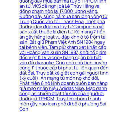
đường dây mua bán ma túy ở TPHCM lĩnh
án tử, VKS đề nghị bà Lê Thúy Hằng và
đồng phạm nộp lại 17.000 lượng vàng,
Đường dây súng ná mua bán lòng vòng từ
Trung Quốc vào tới Thanh Hóa, Triệt phá
đường dây đưa ma túy từ Campuchia về
sản xuất thuốc lá điện tử, Kẻ mang 7 tiền
án gây hàng loạt vụ đập kính ô tô trộm tài
sản, Bắt giữ Phạm Việt Anh SN 1984 ngay
tại bệnh viện, Tạm giữ khám xét khẩn cấp
với Hoàng Văn Xuân SN 1987, Khởi tố giám
đốc Việt KTV vì copy hàng ngàn bài hát
vào đầu karaoke, Cựu phó chủ tịch huyện
cùng 11 thuộc cấp bị phạt tù liên quan đến
đất đai, Truy bắt kẻ giết con gái người tình
(kỳ cuối): Án mạng từ món nợ khó đòi,
Phát hiện 6 hộ kinh doanh buôn bán hàng
giả mạo nhãn hiệu Adidas Nike, Mạo danh
công an chiếm đoạt tài sản của người đi
đường ở TPHCM, Truy tìm nhóm thanh
niên gây náo loạn phố đi bộ ở phường Sài
Gòn