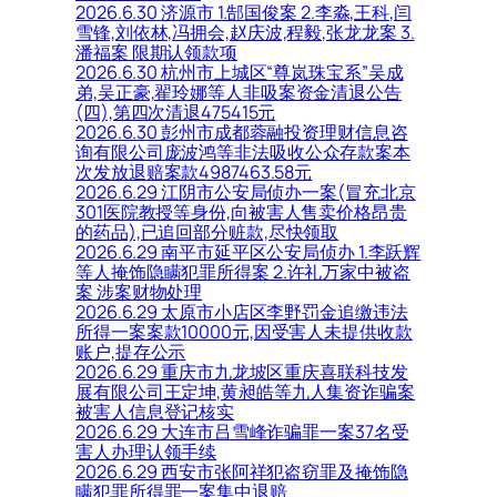
2026.6.30 济源市 1.郜国俊案 2.李淼,王科,闫
雪锋,刘依林,冯拥会,赵庆波,程毅,张龙龙案 3.
潘福案 限期认领款项
2026.6.30 杭州市上城区“尊岚珠宝系”吴成
弟,吴正豪,翟玲娜等人非吸案资金清退公告
(四),第四次清退475415元
2026.6.30 彭州市成都蓉融投资理财信息咨
询有限公司庞波鸿等非法吸收公众存款案本
次发放退赔案款4987463.58元
2026.6.29 江阴市公安局侦办一案(冒充北京
301医院教授等身份,向被害人售卖价格昂贵
的药品),已追回部分赃款,尽快领取
2026.6.29 南平市延平区公安局侦办 1.李跃辉
等人掩饰隐瞒犯罪所得案 2.许礼万家中被盗
案 涉案财物处理
2026.6.29 太原市小店区李野罚金追缴违法
所得一案案款10000元,因受害人未提供收款
账户,提存公示
2026.6.29 重庆市九龙坡区重庆喜联科技发
展有限公司王定坤,黄昶皓等九人集资诈骗案
被害人信息登记核实
2026.6.29 大连市吕雪峰诈骗罪一案37名受
害人办理认领手续
2026.6.29 西安市张阿祥犯盗窃罪及掩饰隐
瞒犯罪所得罪一案集中退赔