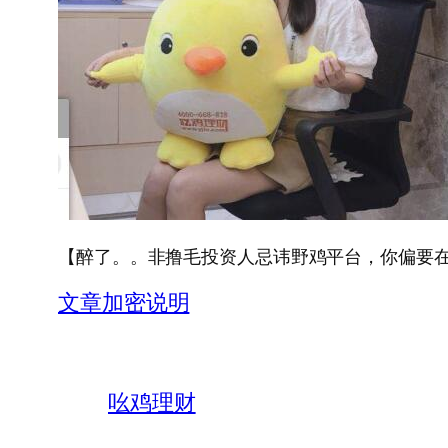
【醉了。。非撸毛投资人忌讳野鸡平台，你偏要
文章加密说明
吆鸡理财