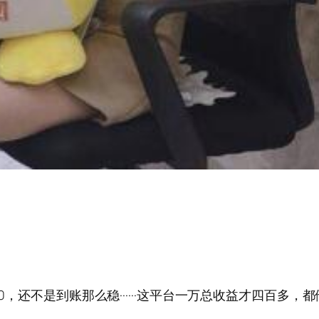
财，一万反600，还不是到账那么稳······这平台一万总收益才四百