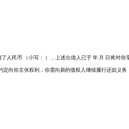
借了人民币 （小写： ），上述出借人已于 年 月 日将对你
之约定向你主张权利，你需向新的债权人继续履行还款义务
）