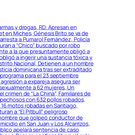
 armas y drogas, RD: Apresan en
et en Miches, Génesis Brito se va de
arresta a Pumarol Fernández, Policía
turan a “Chico” buscado por robo
te a la que presuntamente obligó a
bligó a ingerir una sustancia tóxica y
Distrito Nacional, Detienen a un hombre
sticia dominicana tras ser extraditado
eprograma para el 23 septiembre
 agresión a expareja asegura ser
 sexualmente a 62 mujeres, Un
l crimen de “La China”, Familiares de
ospechosos con 632 pollos robados,
n 16 motos robadas en Santiago,
uran a “El Pitbull” peligroso
ra hombre que golpeó conductor de
icidio en San Juan y Los Alcarrizos,
blico apelará sentencia de caso