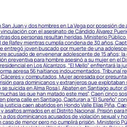
 en San Juan y dos hombres en La Vega por posesión de
 vinculación con el asesinato de Cándido Álvarez Pueri
ras dos personas resultan heridas, Ministerio Público 
el de Rafey mientras cumplía condena de 30 años, Cap
Se entregó joven buscado por muerte de una adolescen
mbre acusado de envenenar adolescente de 15 años; la o
risión preventiva para hombre asesinó a su mujer en el 
sidencial en Los Alcarrizos, “El Mello” enfrentará la ju
nforma apresa 56 haitianos indoucmentados, Tribunal r
n Cáceres y coimputados, Mujer apresada por presunta
prisión para dominicanos y extranjeros que explotaban
 se suicida en Alma Rosa I, Abaten en Santiago autor de
on muchas las que han matado este mes”, Caen cinco s
n plena calle en Santiago, Capturan a “El Sureño” co
a justicia caen abatidos en Hondo Valle Elías Piña, Capt
y asaltos armados en el Distrito Nacional, Prisión pa
n a dos dominicanos acusados de violación sexual y hom
caso de menor pero no cumplirá prisión, Ministerio Pú