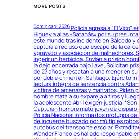
MORE POSTS
Dominican! 2026
Policía apresa a “El Vico”
Higuey a alias «Satanás» por su presunta
este mundo tras incidente en Salcedo y ot
captura a recluso que escapó de la cárc
agravado y asociación de malhechores, 
ingerir un herbicida, Envían a prisión ho
la dejó encerrada bajo llave, Solicitan p
de 27 años y rescatan a una menor en su re
por doble crimen en Santiago, Ejército i
lectura íntegra de sentencia contra Adá
víctima de amenazas y maltratos, Piden 
hombre mata a su expareja a tiros y luego
la adolescente Abril exigen justicia: “S
Capturan hombre mató joven de disparo e
Policía Nacional informa dos prófugos de l
delincuente buscado por múltiples robos 
autobús del transporte escolar, Extradita
Wander Franco es hallado responsable en 