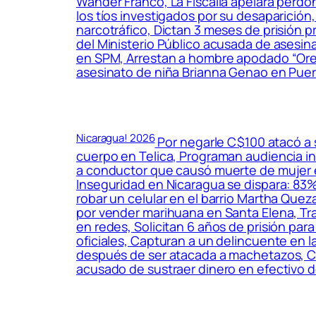
Wander Franco, La Fiscalía apelará perdó
los tíos investigados por su desaparició
narcotráfico, Dictan 3 meses de prisión p
del Ministerio Público acusada de asesina
en SPM, Arrestan a hombre apodado “Orej
asesinato de niña Brianna Genao en Puer
Nicaragua! 2026
Por negarle C$100 atacó a 
cuerpo en Telica, Programan audiencia ini
a conductor que causó muerte de mujer e
Inseguridad en Nicaragua se dispara: 83
robar un celular en el barrio Martha Que
por vender marihuana en Santa Elena, Tra
en redes, Solicitan 6 años de prisión par
oficiales, Capturan a un delincuente en 
después de ser atacada a machetazos, Ca
acusado de sustraer dinero en efectivo 