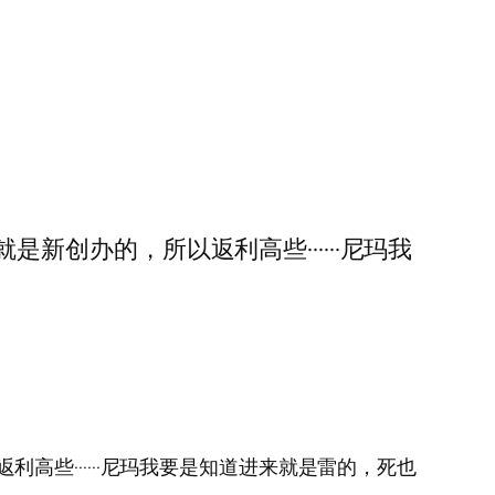
，以为就是新创办的，所以返利高些······尼玛我
，所以返利高些······尼玛我要是知道进来就是雷的，死也