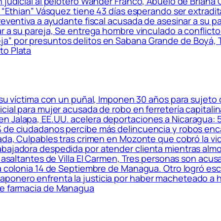
n judicial al pelotero Wander Franco, Abuelo de Briana
n, “Ethian” Vásquez tiene 43 días esperando ser extrad
reventiva a ayudante fiscal acusada de asesinar a su p
r a su pareja, Se entrega hombre vinculado a conflicto 
a” por presuntos delitos en Sabana Grande de Boyá, T
to Plata
su víctima con un puñal, Imponen 30 años para sujeto 
cial para mujer acusada de robo en ferretería capitalin
n Jalapa, EE.UU. acelera deportaciones a Nicaragua: 
% de ciudadanos percibe más delincuencia y robos enca
zada, Culpables tras crimen en Mozonte que cobró la v
bajadora despedida por atender clienta mientras almo
a asaltantes de Villa El Carmen, Tres personas son acus
la colonia 14 de Septiembre de Managua. Otro logró esc
ponero enfrenta la justicia por haber macheteado a h
de farmacia de Managua