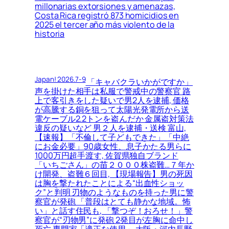
millonarias extorsiones y amenazas,
Costa Rica registró 873 homicidios en
2025 el tercer año más violento de la
historia
Japan! 2026.7-9
「キャバクラいかがですか」
声を掛けた相手は私服で警戒中の警察官 路
上で客引きをした疑いで男2人を逮捕, 価格
が高騰する銅を狙って太陽光発電所から送
電ケーブル2.2トンを盗んだか 金属盗対策法
違反の疑いなど 男２人を逮捕・送検 富山,
【速報】「不倫して子どもできた」「中絶
にお金必要」90歳女性、息子かたる男らに
1000万円超手渡す, 佐賀県独自ブランド
「いちごさん」の苗２０００株盗難…７年か
け開発、盗難６回目, 【現場報告】男の死因
は胸を撃たれたことによる“出血性ショッ
ク”と判明 刃物のようなものを持った男に警
察官が発砲 「普段はとても静かな地域。怖
い」と話す住民も, 「撃つぞ！おろせ！」警
察官が“刃物男”に発砲 2発目が左胸に命中し
死亡 専門家「適正な使用」 大阪・河内長野