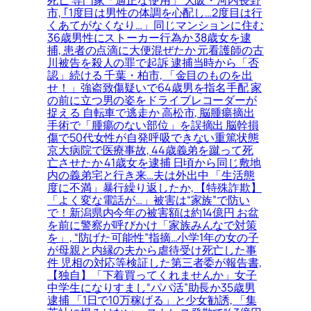
市, ｢1度目は男性の体調を心配し…2度目は行
くあてがなくなり…」同じマンションに住む
36歳男性にストーカー行為か 38歳女を逮
捕, 患者の点滴に大便混ぜたか 元看護師の古
川被告を殺人の罪で起訴 逮捕当時から「否
認」続ける 千葉・柏市, 「金目のものを出
せ！」強盗致傷疑いで64歳男を指名手配 家
の前に立つ男の姿をドライブレコーダーが
捉える 自転車で逃走か 高松市, 脳腫瘍摘出
手術で「腫瘍のない部位」を誤摘出 脳幹損
傷で50代女性が自発呼吸できない重篤状態
京大病院で医療事故, 44歳義弟を蹴って死
亡させたか 41歳女を逮捕 日頃から同じ敷地
内の義弟宅と行き来…夫は外出中 「生活態
度に不満」暴行繰り返したか, 【特殊詐欺】
「よく変な電話が…」被害は“家族”で防い
で！新潟県内今年の被害額は約14億円 お盆
を前に警察が呼びかけ「家族みんなで対策
を」, “防げた可能性”指摘…小学1年の女の子
が母親と内縁の夫から虐待受け死亡した事
件 児相の対応等検証した第三者委が報告書,
【独自】「下着買ってくれませんか」女子
中学生になりすまし“パパ活”助長か35歳男
逮捕 「1日で10万稼げる」と少女勧誘, 「集