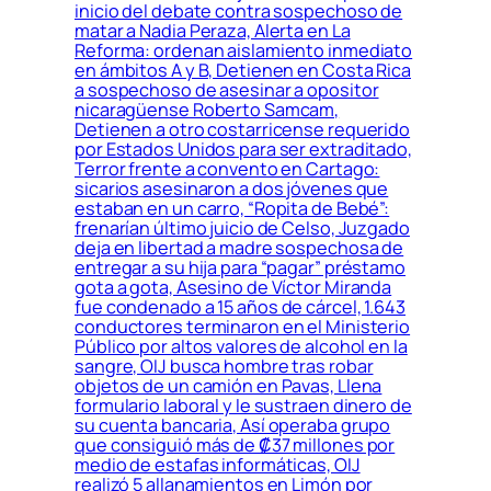
inicio del debate contra sospechoso de
matar a Nadia Peraza, Alerta en La
Reforma: ordenan aislamiento inmediato
en ámbitos A y B, Detienen en Costa Rica
a sospechoso de asesinar a opositor
nicaragüense Roberto Samcam,
Detienen a otro costarricense requerido
por Estados Unidos para ser extraditado,
Terror frente a convento en Cartago:
sicarios asesinaron a dos jóvenes que
estaban en un carro, “Ropita de Bebé”:
frenarían último juicio de Celso, Juzgado
deja en libertad a madre sospechosa de
entregar a su hija para “pagar” préstamo
gota a gota, Asesino de Víctor Miranda
fue condenado a 15 años de cárcel, 1.643
conductores terminaron en el Ministerio
Público por altos valores de alcohol en la
sangre, OIJ busca hombre tras robar
objetos de un camión en Pavas, Llena
formulario laboral y le sustraen dinero de
su cuenta bancaria, Así operaba grupo
que consiguió más de ₡37 millones por
medio de estafas informáticas, OIJ
realizó 5 allanamientos en Limón por