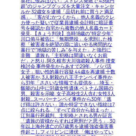
英社に恨みはない」ストレス発散で“43億円
超”のジャンプグッズを大量注文・キャンセ
ルか 32歳女を逮捕「品切れ前に買うと満足
感」, 「客がむかつくから」他人名義のクレ
カ使った疑いで従業員逮捕 会計時に暗証番
号を確認か 自宅から複数の他人名義カード
発見, 【きょう判決】当時18歳の”特定少年”
川口侑斗被告に「無期懲役」を求刑した検
察「被害者を絶望の淵に追いやる拷問的な
暴行で”地獄の苦しみ”を与えた」と強烈に
非難＿遺族も「主犯格は間違いなくお前
だ」と怒り, 阿久根市大川強盗殺人事件 捜査
検討会 事件発生からあすで29年, 「パパ活
女子」狙い性的暴行容疑 44歳を再逮捕 十数
人被害か, 3人射殺の八王子ナンペイ事件か
ら31年「ささいな情報でも提供を」, 埼玉・
飯能の山中に91歳女性遺体 ベトナム国籍の
男、殺害を示唆, 女子高校生2人含む女性3人
射殺…スーパーナンペイ事件から30年「逃
げ得は許さない」誰か特定できない指紋は7
点に絞られる, 「すべて自分から始まった」
江別暴行死裁判、主犯格とされる男が証言
「遺族の皆様からすれば死刑だと思う」, 30
年以上海外逃亡の57歳男を逮捕 強盗傷害事
件起こしフィリピンに潜伏 「俺はやってい