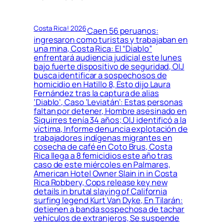
Costa Rica! 2026
Caen 56 peruanos:
ingresaron como turistas y trabajaban en
una mina, Costa Rica: El “Diablo”
enfrentará audiencia judicial este lunes
bajo fuerte dispositivo de seguridad, OIJ
busca identificar a sospechosos de
homicidio en Hatillo 8, Esto dijo Laura
Fernández tras la captura de alias
‘Diablo’, Caso ‘Leviatán’: Estas personas
faltan por detener, Hombre asesinado en
Siquirres tenía 34 años; OIJ identificó a la
víctima, Informe denuncia explotación de
trabajadores indígenas migrantes en
cosecha de café en Coto Brus, Costa
Rica llega a 8 femicidios este año tras
caso de este miércoles en Palmares,
American Hotel Owner Slain in in Costa
Rica Robbery, Cops release key new
details in brutal slaying of California
surfing legend Kurt Van Dyke, En Tilarán:
detienen a banda sospechosa de tachar
vehículos de extranjeros, Se suspende