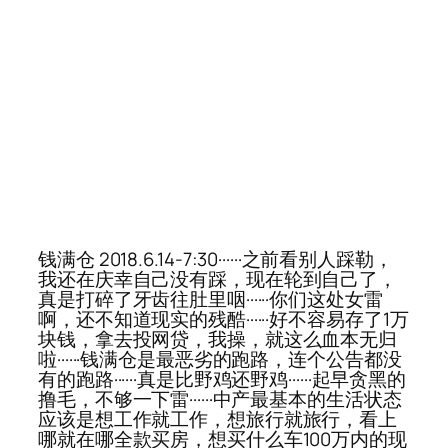
钱满仓 2018.6.14-7:30······之前看别人踩勒，
我还在庆幸自己没有踩，现在轮到自己了，
真是打碎了牙齿往肚里咽······你们这处女雷
啊，还不知道现实的残酷······好不容易存了1万
块钱，拿去投网贷，我操，就这么血本无归
啦······钱满仓是最恶劣的跑路，连个公告都没
有的跑路······真是比野鸡还野鸡······起早贪黑的
撸毛，不够一下雷······中产最基本的生活状态
应该是想工作就工作，想旅行就旅行，看上
哪就在哪全款买房，想买什么车100万内的现