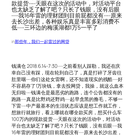
款提货······天眼在这次的活动中，对活动平台
也太缺乏了解了吧？只长了钱眼，没有后眼
······我16年雷的理财团到目前屁都没有······原来
去长沙出差，各种娱乐真是丰富多彩消费不
低······三环边的梅溪湖都1万5一平了
in
那些年，我们一起雷过的网贷
钱满仓 2018.6.14-7:30······之前看别人踩勒，我还在庆
幸自己没有踩，现在轮到自己了，真是打碎了牙齿往
肚里咽······你们这处女雷啊，还不知道现实的残酷······好
不容易存了1万块钱，拿去投网贷，我操，就这么血本
无归啦······钱满仓是最恶劣的跑路，连个公告都没有的
跑路······真是比野鸡还野鸡······起早贪黑的撸毛，不够一
下雷······中产最基本的生活状态应该是想工作就工作，
想旅行就旅行，看上哪就在哪全款买房，想买什么车
100万内的现款提货······天眼在这次的活动中，对活动
平台也太缺乏了解了吧？只长了钱眼，没有后眼······我
16年雷的理财团到目前屁都没有······原来去长沙出差，