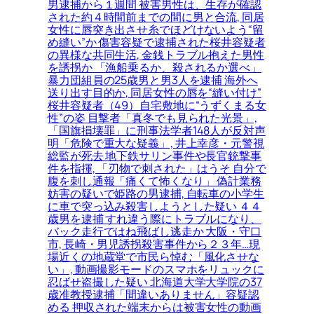
男逮捕から１週間 被害男性は、生存が確認
された約４時間前までの間に男と合流, 同居
女性に唇突き出させ糸でほどけないよう“留
め縫い”か 傷害容疑で逮捕された桜井容疑者
の異様な共同生活, 金銭トラブル抱えた男性
を誘拐か 「漁船乗るか、殺されるか選べ」
暴力団組員の25歳男と男3人を逮捕 海外へ
送り出す目的か, 同居女性の唇を“縫い付け”
桜井容疑者（49）自宅敷地に“うずくまる女
性”の姿 目撃者「真冬でも見られた光景」,
「国旗損壊罪」に刑事法学者148人が反対声
明「危険で重大な疑義」, 井上幸彦・元警視
総監が死去 地下鉄サリン事件や長官銃撃事
件を指揮, 「刃物で刺された」はうそ 自分で
腹を刺し通報「痛くて怖くなり」 偽計業務
妨害の疑いで姫路の男逮捕, 自転車の小学生
に車で突っ込み殺害しようとした疑い ４４
歳男を逮捕 すれ違う際にトラブルになり、
バック走行ではね飛ばし逃走か 大阪・守口
市, 長崎・男児誘拐殺害事件から２３年…現
場近くの地蔵堂で市民ら悼む「風化させな
い」, 動画撮影モードのスマホをリュックに
忍ばせ盗撮した疑い 北海道大学大学院の37
歳准教授逮捕「間違いありません」容疑認
める 押収された端末からは被害女性の動画