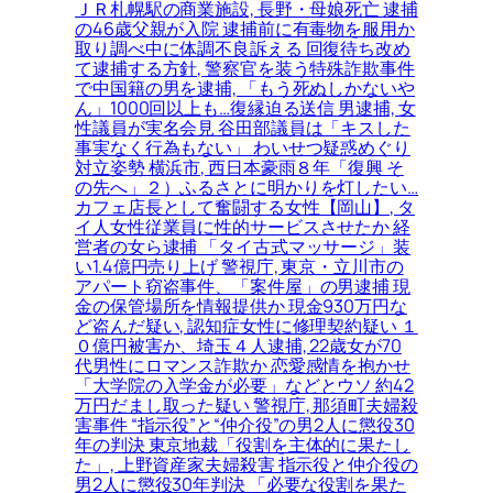
ＪＲ札幌駅の商業施設, 長野・母娘死亡 逮捕
の46歳父親が入院 逮捕前に有毒物を服用か
取り調べ中に体調不良訴える 回復待ち改め
て逮捕する方針, 警察官を装う特殊詐欺事件
で中国籍の男を逮捕, 「もう死ぬしかないや
ん」1000回以上も…復縁迫る送信 男逮捕, 女
性議員が実名会見 谷田部議員は「キスした
事実なく行為もない」 わいせつ疑惑めぐり
対立姿勢 横浜市, 西日本豪雨８年「復興 そ
の先へ」２）ふるさとに明かりを灯したい…
カフェ店長として奮闘する女性【岡山】, タ
イ人女性従業員に性的サービスさせたか 経
営者の女ら逮捕 「タイ古式マッサージ」装
い1.4億円売り上げ 警視庁, 東京・立川市の
アパート窃盗事件、「案件屋」の男逮捕 現
金の保管場所を情報提供か 現金930万円な
ど盗んだ疑い, 認知症女性に修理契約疑い １
０億円被害か、埼玉４人逮捕, 22歳女が70
代男性にロマンス詐欺か 恋愛感情を抱かせ
「大学院の入学金が必要」などとウソ 約42
万円だまし取った疑い 警視庁, 那須町夫婦殺
害事件 “指示役”と“仲介役”の男2人に懲役30
年の判決 東京地裁「役割を主体的に果たし
た」, 上野資産家夫婦殺害 指示役と仲介役の
男2人に懲役30年判決 「必要な役割を果た