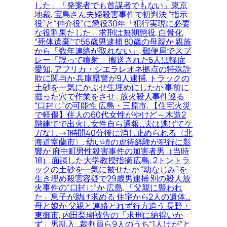
した」「発案者でも首謀者でもない」東京
地裁, 宝島さん夫婦殺害事件で初判決 “指示
役”と“仲介役”に懲役30年「犯行実現に必要
な役割果たした」求刑は無期懲役, 白骨化
“死体遺棄”で56歳男逮捕 80歳の母親か 親族
から「数年連絡が取れない」, 郵便局でスプ
レー「誤って噴射」 搬送された5人は軽症
愛知, アフリカ・シエラレオネ拠点の特殊詐
欺に関与か 兵庫県警が9人逮捕, トラックの
土砂を一気にかぶせ生埋めにしたか 事前に
掘った穴で作業をさせ…放火殺人事件巡る
“口封じ”の可能性 広島・三原市, 【住宅火災
で軽傷】住人の60代女性がやけど～木造2
階建てで出火し女性自ら通報…夫は逃げてケ
ガなし→1時間40分後に消し止められる〈北
海道室蘭市〉, 幼い頃の虐待経験が犯行に影
響か 府中町男性殺害事件の加害者男（当時
18） 面談した大学教授指摘 広島, 2トントラ
ックの土砂を一気に被せたか “幼なじみ”を
生き埋め殺害容疑で29歳男逮捕 別の殺人放
火事件の“口封じ”か 広島, 「父親に襲われ
た」息子が助け求める 住宅から2人の遺体…
母と娘か 父親と連絡とれず行方追う 長野・
東御市, 内田梨瑚被告の「求刑に納得いか
ず」男乱入…裁判員ら9人のうち“1人けが”と