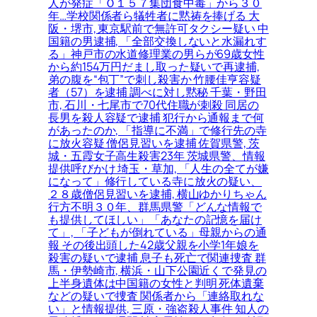
人が発症「Ｏ１５７集団食中毒」から３０
年…学校関係者ら犠牲者に黙祷を捧げる 大
阪・堺市, 東京駅前で無許可タクシー疑い 中
国籍の男逮捕, 「全部交換しないと水漏れす
る」神戸市の水道修理業の男らが69歳女性
から約154万円だまし取った疑いで再逮捕,
弟の腹を“包丁”で刺し殺害か 竹腰佳亨容疑
者（57）を逮捕 調べに対し黙秘 千葉・野田
市, 石川・七尾市で70代住職が刺殺 同居の
長男を殺人容疑で逮捕 犯行から通報まで何
があったのか, 「指導に不満」で修行先の寺
に放火容疑 僧侶見習いを逮捕 佐賀県警, 茨
城・五霞女子高生殺害23年 茨城県警、情報
提供呼びかけ 埼玉・草加, 「人生の全てが嫌
になって」修行している寺に放火の疑い、
２８歳僧侶見習いを逮捕, 横山ゆかりちゃん
行方不明３０年、群馬県警「どんな情報で
も提供してほしい」「あなたの記憶を届け
て」, 「子どもが倒れている」母親からの通
報 その後出頭した42歳父親を小学1年娘を
殺害の疑いで逮捕 息子も死亡で関連捜査 群
馬・伊勢崎市, 横浜・山下公園近くで発見の
上半身遺体は中国籍の女性と判明 死体遺棄
などの疑いで捜査 関係者から「連絡取れな
い」と情報提供, 三原・強盗殺人事件 知人の