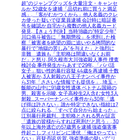
超”のジャンプグッズを大量注文・キャンセ
ルか 32歳女を逮捕「品切れ前に買うと満足
感」, 「客がむかつくから」他人名義のクレ
カ使った疑いで従業員逮捕 会計時に暗証番
号を確認か 自宅から複数の他人名義カード
発見, 【きょう判決】当時18歳の”特定少年”
川口侑斗被告に「無期懲役」を求刑した検
察「被害者を絶望の淵に追いやる拷問的な
暴行で”地獄の苦しみ”を与えた」と強烈に
非難＿遺族も「主犯格は間違いなくお前
だ」と怒り, 阿久根市大川強盗殺人事件 捜査
検討会 事件発生からあすで29年, 「パパ活
女子」狙い性的暴行容疑 44歳を再逮捕 十数
人被害か, 3人射殺の八王子ナンペイ事件か
ら31年「ささいな情報でも提供を」, 埼玉・
飯能の山中に91歳女性遺体 ベトナム国籍の
男、殺害を示唆, 女子高校生2人含む女性3人
射殺…スーパーナンペイ事件から30年「逃
げ得は許さない」誰か特定できない指紋は7
点に絞られる, 「すべて自分から始まった」
江別暴行死裁判、主犯格とされる男が証言
「遺族の皆様からすれば死刑だと思う」, 30
年以上海外逃亡の57歳男を逮捕 強盗傷害事
件起こしフィリピンに潜伏 「俺はやってい
ない」容疑否認 佐賀, 強盗準備の疑いで“リ