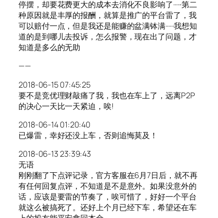
停摆，却要花费更大的成本去消化不良影响了······第二
种原因就是丰厚的报酬，就算是推广的平台雷了，我
可以赔付一点，但是我还是能赚的盆满钵满······我想知
道的是到哪儿去投诉，怎么报警，现在出了问题，才
知道是多么的无助
——
2018-06-15 07:45:25
要不是竞优理财敲痛了我，我也在车上了，远离P2P
的决心一天比一天紧迫，唉!
2018-06-14 01:20:40
已爆雷，幸好还没上车，否则追悔莫及！
2018-06-13 23:39:43
无语
刚刚翻了下点评记录，官方客服在6月7日后，就不再
有任何回复点评，不知道是不是意外。如果没意外的
话，应该是要雷的节奏了，唉可惜了，好好一个平台
就这么被搞死了。还好上个月已经下车，希望还在车