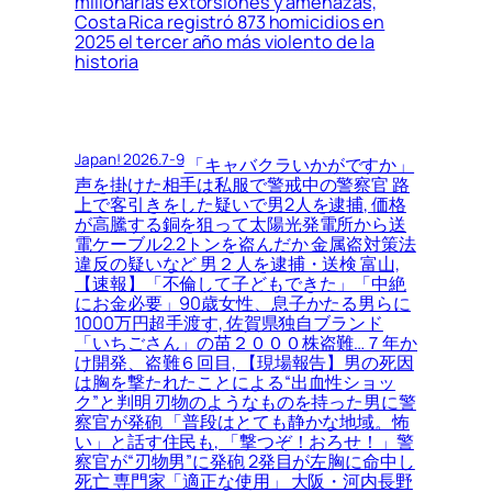
millonarias extorsiones y amenazas,
Costa Rica registró 873 homicidios en
2025 el tercer año más violento de la
historia
Japan! 2026.7-9
「キャバクラいかがですか」
声を掛けた相手は私服で警戒中の警察官 路
上で客引きをした疑いで男2人を逮捕, 価格
が高騰する銅を狙って太陽光発電所から送
電ケーブル2.2トンを盗んだか 金属盗対策法
違反の疑いなど 男２人を逮捕・送検 富山,
【速報】「不倫して子どもできた」「中絶
にお金必要」90歳女性、息子かたる男らに
1000万円超手渡す, 佐賀県独自ブランド
「いちごさん」の苗２０００株盗難…７年か
け開発、盗難６回目, 【現場報告】男の死因
は胸を撃たれたことによる“出血性ショッ
ク”と判明 刃物のようなものを持った男に警
察官が発砲 「普段はとても静かな地域。怖
い」と話す住民も, 「撃つぞ！おろせ！」警
察官が“刃物男”に発砲 2発目が左胸に命中し
死亡 専門家「適正な使用」 大阪・河内長野