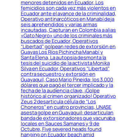
menores detenidos en Ecuador, Los
femicidios son cada vez más violentos en
Ecuador ante el avance de la criminalidad,
Operativo antinarcóticos en Manabí deja
seis aprehendidos y varias armas
incautadas, Capturan en Colombia a alias
«Gato Negro» uno de los criminales más
buscados de Ecuador, Operativos
“Libertad” golpean redes de extorsión en
Guayas Los Ríos Pichincha Manabí y
Santa Elena, La autopsia desmonta la
tesis del suicidio de la activista Monika
Silva en Ecuador, Operativos “Libertad”
contra secuestro y extorsión en
Guayaquil, Caso Mario Pineida: los 3.000
dólares que pagó el tercer implicado y la
fecha de la audiencia clave, ¡Golpe
histórico al crimen organizado! Operativo
Zeus 2 desarticula célula de “Los
Choneros” en cuatro provincias, UNASE
asesta golpe en Guayaquil: desarticulan
banda de extorsionadores que vacunaba
locales en Sauces Samanes y 9 de
Octubre, Five severed heads found
hanging on Ecuador beach amid