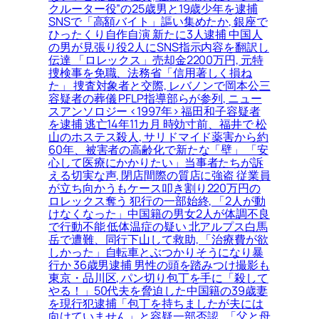
クルーター役”の25歳男と19歳少年を逮捕
SNSで「高額バイト」謳い集めたか, 銀座で
ひったくり自作自演 新たに3人逮捕 中国人
の男が見張り役2人にSNS指示内容を翻訳し
伝達 「ロレックス」売却金2200万円, 元特
捜検事を免職、法務省「信用著しく損ね
た」 捜査対象者と交際, レバノンで岡本公三
容疑者の葬儀 PFLP指導部らが参列, ニュー
スアンソロジー <1997年> 福田和子容疑者
を逮捕 逃亡14年11カ月 時効寸前、福井で 松
山のホステス殺人, サリドマイド薬害から約
60年、被害者の高齢化で新たな「壁」 「安
心して医療にかかりたい」当事者たちが訴
える切実な声, 閉店間際の質店に強盗 従業員
が立ち向かうもケース叩き割り220万円の
ロレックス奪う 犯行の一部始終, 「2人が動
けなくなった」中国籍の男女2人が体調不良
で行動不能 低体温症の疑い 北アルプス白馬
岳で遭難、同行下山して救助, 「治療費が欲
しかった」自転車とぶつかりそうになり暴
行か 36歳男逮捕 男性の頭を踏みつけ撮影も
東京・品川区, パン切り包丁を手に「殺して
やる！」50代夫を脅迫した中国籍の39歳妻
を現行犯逮捕「包丁を持ちましたが夫には
向けていません」と容疑一部否認…「父と母