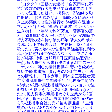
ー“白タク” 中国籍の女逮捕 「自家用車に不
特定多数の旅行客を乗せて京都市内のホテ
ルまで送迎した疑い」 摘発の一部始終を独
自撮影, 「お酒飲みなよ」15歳少女に酒とせ
き止め薬飲ませ性的暴行か 54歳男を逮捕 ス
マホから“わいせつ動画”約60本, ダンベルや
生き物も！？年間で約22万点！警察署の落
とし物倉庫に潜入, 弔いのない別れ 認知症で
行方不明の父を待つ娘の13年, 隣人の81歳を
金属バットで殺害容疑、男逮捕「12～13回
殴った」, 実の娘への性虐待 準強姦罪に問わ
れた父に懲役9年が確定, ウィシュマさん訴
訟が結審、判決は12月11日 医療提供適切か
争点, 殺人事件から未解決のまま31年 スーパ
ーナンペイ関連の情報提供を, 妻の首絞めた
疑いで88歳逮捕、妻はその後死亡 夫が介護
との情報も, 「日本赤軍」 岡本公三容疑者死
亡 空港乱射事件で国際手配, “刑務所仲間”の
45歳と42歳の男逮捕 練馬のマンションで強
盗疑い 刃物突きつけ現金8000円奪うなどし
たか, 風力発電の事業権めぐり企業から2億
円だまし取った疑い 再エネ関連会社元代表
ら3人逮捕 別会社に売却後も譲渡話, 「生活
費のため」70代男性からバッグひったくり