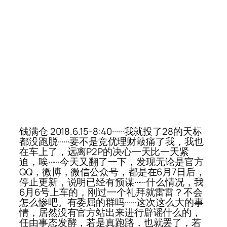
钱满仓 2018.6.15-8:40······我就投了28的天标
都没跑脱······要不是竞优理财敲痛了我，我也
在车上了，远离P2P的决心一天比一天紧
迫，唉······今天又翻了一下，发现无论是官方
QQ，微博，微信公众号，都是在6月7日后，
停止更新，说明已经有预谋······什么情况，我
6月6号上车的，刚过一个礼拜就雷雷？不会
怎么惨吧。有委屈的群吗······这次这么大的事
情，居然没有官方站出来进行辟谣什么的，
任由事态发酵，若是真跑路，也就罢了，若