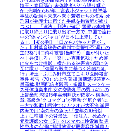
か 48歳男を逮捕 県内で同様の事件相次ぐ
埼玉・春日部市, 未体験者がどう語り継ぐ
か…悲劇から67年、宮森小ジェット機墜落
事故の記憶を未来へ繋ぐ若者たちの模索, 死
刑囚が弁護士に宛てた手紙を拘置所が塗り
つぶし、「違法」判決が確定, 警察が本格的
に取り締まりに乗り出す一方で…中国で流行
中の″偽マンジャロ″が日本に上陸してい
る！, 【初公判】「口からバキッと音がし
た」川村葉音被告の裁判で宣誓拒否”暴行の
主犯格”川口侑斗被告(当時18)「血が付いた
べ！弁償しろ」「楽しい雰囲気残すため髪
に火をつけ撮影」横たわる被害者の頭に交
互に蹴り, 「強固な殺意に基づく冷酷な犯
行」埼玉・ふじみ野市立てこもり医師殺害
事件 被告（70）の上告棄却 無期懲役確定へ
最高裁, 動画配信者殺害・多摩川スーツケー
ス死体遺棄事件 女の交際相手の男（41）の
上告棄却 懲役15年実刑判決が確定へ 横浜地
裁, 高級魚“クロマグロ”が豊漁で“厄介者”に
一方で和歌山県沖ではカツオが大不漁 瀬戸
内海では“南の海の魚”が「去年の10倍以
上」に増加 その背景は, 「便注入、死ぬか」
元看護師の女（51）のスマホに検索履歴 男
性患者の点滴に排泄物混ぜ殺害容疑 滅菌カ