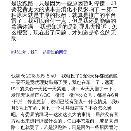
是没跑路，只是因为一些原因暂时停摆，却
要花费更大的成本去消化不良影响了······第二
种原因就是丰厚的报酬，就算是推广的平台
雷了，我可以赔付一点，但是我还是能赚的
盆满钵满······我想知道的是到哪儿去投诉，怎
么报警，现在出了问题，才知道是多么的无
助
in
那些年，我们一起雷过的网贷
钱满仓 2018.6.15-8:40······我就投了28的天标都没跑脱
······要不是竞优理财敲痛了我，我也在车上了，远离
P2P的决心一天比一天紧迫，唉······今天又翻了一下，
发现无论是官方QQ，微博，微信公众号，都是在6月
7日后，停止更新，说明已经有预谋······什么情况，我6
月6号上车的，刚过一个礼拜就雷雷？不会怎么惨
吧。有委屈的群吗······这次这么大的事情，居然没有官
方站出来进行辟谣什么的，任由事态发酵，若是真跑
路，也就罢了，若是没跑路，只是因为一些原因暂时