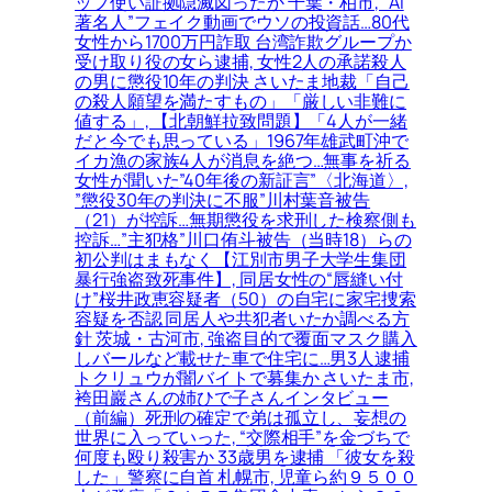
ップ使い証拠隠滅図ったか 千葉・柏市, “AI
著名人”フェイク動画でウソの投資話…80代
女性から1700万円詐取 台湾詐欺グループか
受け取り役の女ら逮捕, 女性2人の承諾殺人
の男に懲役10年の判決 さいたま地裁「自己
の殺人願望を満たすもの」「厳しい非難に
値する」, 【北朝鮮拉致問題】「4人が一緒
だと今でも思っている」1967年雄武町沖で
イカ漁の家族4人が消息を絶つ…無事を祈る
女性が聞いた”40年後の新証言”〈北海道〉,
”懲役30年の判決に不服”川村葉音被告
（21）が控訴…無期懲役を求刑した検察側も
控訴…”主犯格”川口侑斗被告（当時18）らの
初公判はまもなく【江別市男子大学生集団
暴行強盗致死事件】, 同居女性の“唇縫い付
け”桜井政恵容疑者（50）の自宅に家宅捜索
容疑を否認 同居人や共犯者いたか調べる方
針 茨城・古河市, 強盗目的で覆面マスク購入
しバールなど載せた車で住宅に…男3人逮捕
トクリュウが闇バイトで募集か さいたま市,
袴田巖さんの姉ひで子さんインタビュー
（前編）死刑の確定で弟は孤立し、妄想の
世界に入っていった, “交際相手”を金づちで
何度も殴り殺害か 33歳男を逮捕 「彼女を殺
した」警察に自首 札幌市, 児童ら約９５００