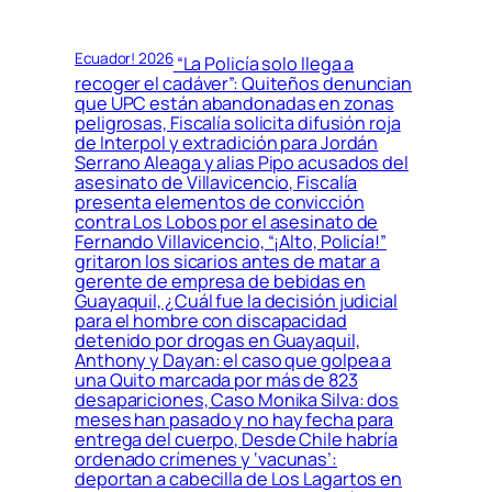
Ecuador! 2026
“La Policía solo llega a
recoger el cadáver”: Quiteños denuncian
que UPC están abandonadas en zonas
peligrosas, Fiscalía solicita difusión roja
de Interpol y extradición para Jordán
Serrano Aleaga y alias Pipo acusados del
asesinato de Villavicencio, Fiscalía
presenta elementos de convicción
contra Los Lobos por el asesinato de
Fernando Villavicencio, “¡Alto, Policía!”
gritaron los sicarios antes de matar a
gerente de empresa de bebidas en
Guayaquil, ¿Cuál fue la decisión judicial
para el hombre con discapacidad
detenido por drogas en Guayaquil,
Anthony y Dayan: el caso que golpea a
una Quito marcada por más de 823
desapariciones, Caso Monika Silva: dos
meses han pasado y no hay fecha para
entrega del cuerpo, Desde Chile habría
ordenado crímenes y ‘vacunas’:
deportan a cabecilla de Los Lagartos en