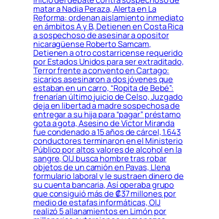
inicio del debate contra sospechoso de
matar a Nadia Peraza, Alerta en La
Reforma: ordenan aislamiento inmediato
en ámbitos A y B, Detienen en Costa Rica
a sospechoso de asesinar a opositor
nicaragüense Roberto Samcam,
Detienen a otro costarricense requerido
por Estados Unidos para ser extraditado,
Terror frente a convento en Cartago:
sicarios asesinaron a dos jóvenes que
estaban en un carro, “Ropita de Bebé”:
frenarían último juicio de Celso, Juzgado
deja en libertad a madre sospechosa de
entregar a su hija para “pagar” préstamo
gota a gota, Asesino de Víctor Miranda
fue condenado a 15 años de cárcel, 1.643
conductores terminaron en el Ministerio
Público por altos valores de alcohol en la
sangre, OIJ busca hombre tras robar
objetos de un camión en Pavas, Llena
formulario laboral y le sustraen dinero de
su cuenta bancaria, Así operaba grupo
que consiguió más de ₡37 millones por
medio de estafas informáticas, OIJ
realizó 5 allanamientos en Limón por