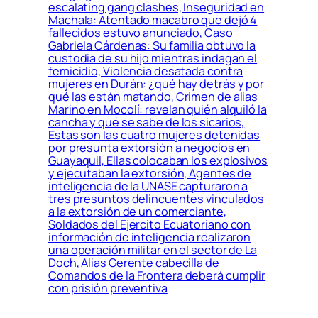
escalating gang clashes, Inseguridad en
Machala: Atentado macabro que dejó 4
fallecidos estuvo anunciado, Caso
Gabriela Cárdenas: Su familia obtuvo la
custodia de su hijo mientras indagan el
femicidio, Violencia desatada contra
mujeres en Durán: ¿qué hay detrás y por
qué las están matando, Crimen de alias
Marino en Mocolí: revelan quién alquiló la
cancha y qué se sabe de los sicarios,
Estas son las cuatro mujeres detenidas
por presunta extorsión a negocios en
Guayaquil, Ellas colocaban los explosivos
y ejecutaban la extorsión, Agentes de
inteligencia de la UNASE capturaron a
tres presuntos delincuentes vinculados
a la extorsión de un comerciante,
Soldados del Ejército Ecuatoriano con
información de inteligencia realizaron
una operación militar en el sector de La
Doch, Alias Gerente cabecilla de
Comandos de la Frontera deberá cumplir
con prisión preventiva