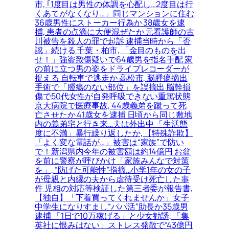
市, ｢1度目は男性の体調を心配し…2度目は行
くあてがなくなり…」同じマンションに住む
36歳男性にストーカー行為か 38歳女を逮
捕, 患者の点滴に大便混ぜたか 元看護師の古
川被告を殺人の罪で起訴 逮捕当時から「否
認」続ける 千葉・柏市, 「金目のものを出
せ！」強盗致傷疑いで64歳男を指名手配 家
の前に立つ男の姿をドライブレコーダーが
捉える 自転車で逃走か 高松市, 脳腫瘍摘出
手術で「腫瘍のない部位」を誤摘出 脳幹損
傷で50代女性が自発呼吸できない重篤状態
京大病院で医療事故, 44歳義弟を蹴って死
亡させたか 41歳女を逮捕 日頃から同じ敷地
内の義弟宅と行き来…夫は外出中 「生活態
度に不満」暴行繰り返したか, 【特殊詐欺】
「よく変な電話が…」被害は“家族”で防い
で！新潟県内今年の被害額は約14億円 お盆
を前に警察が呼びかけ「家族みんなで対策
を」, “防げた可能性”指摘…小学1年の女の子
が母親と内縁の夫から虐待受け死亡した事
件 児相の対応等検証した第三者委が報告書,
【独自】「下着買ってくれませんか」女子
中学生になりすまし“パパ活”助長か35歳男
逮捕 「1日で10万稼げる」と少女勧誘, 「集
英社に恨みはない」ストレス発散で“43億円