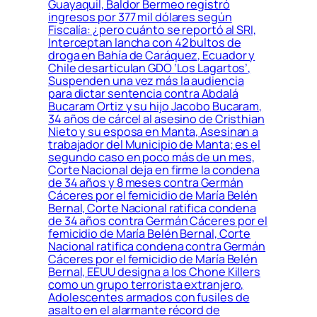
Guayaquil, Baldor Bermeo registró
ingresos por 377 mil dólares según
Fiscalía: ¿pero cuánto se reportó al SRI,
Interceptan lancha con 42 bultos de
droga en Bahía de Caráquez, Ecuador y
Chile desarticulan GDO ‘Los Lagartos’,
Suspenden una vez más la audiencia
para dictar sentencia contra Abdalá
Bucaram Ortiz y su hijo Jacobo Bucaram,
34 años de cárcel al asesino de Cristhian
Nieto y su esposa en Manta, Asesinan a
trabajador del Municipio de Manta; es el
segundo caso en poco más de un mes,
Corte Nacional deja en firme la condena
de 34 años y 8 meses contra Germán
Cáceres por el femicidio de María Belén
Bernal, Corte Nacional ratifica condena
de 34 años contra Germán Cáceres por el
femicidio de María Belén Bernal, Corte
Nacional ratifica condena contra Germán
Cáceres por el femicidio de María Belén
Bernal, EEUU designa a los Chone Killers
como un grupo terrorista extranjero,
Adolescentes armados con fusiles de
asalto en el alarmante récord de