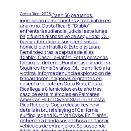
Costa Rica! 2026
Caen 56 peruanos:
ingresaron como turistas y trabajaban en
una mina, Costa Rica: El “Diablo”
enfrentará audiencia judicial este lunes
bajo fuerte dispositivo de seguridad, OIJ
busca identificar a sospechosos de
homicidio en Hatillo 8, Esto dijo Laura
Fernández tras la captura de alias
‘Diablo’, Caso ‘Leviatán’: Estas personas
faltan por detener, Hombre asesinado en
Siquirres tenía 34 años; OIJ identificó a la
víctima, Informe denuncia explotación de
trabajadores indígenas migrantes en
cosecha de café en Coto Brus, Costa
Rica llega a 8 femicidios este año tras
caso de este miércoles en Palmares,
American Hotel Owner Slain in in Costa
Rica Robbery, Cops release key new
details in brutal slaying of California
surfing legend Kurt Van Dyke, En Tilarán:
detienen a banda sospechosa de tachar
vehículos de extranjeros, Se suspende