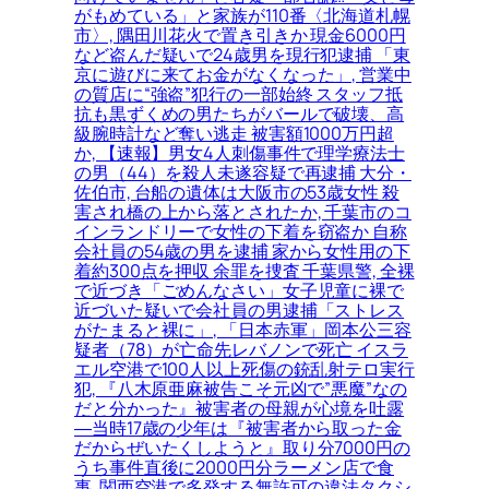
がもめている」と家族が110番〈北海道札幌
市〉, 隅田川花火で置き引きか 現金6000円
など盗んだ疑いで24歳男を現行犯逮捕 「東
京に遊びに来てお金がなくなった」, 営業中
の質店に“強盗”犯行の一部始終 スタッフ抵
抗も黒ずくめの男たちがバールで破壊、高
級腕時計など奪い逃走 被害額1000万円超
か, 【速報】男女4人刺傷事件で理学療法士
の男（44）を殺人未遂容疑で再逮捕 大分・
佐伯市, 台船の遺体は大阪市の53歳女性 殺
害され橋の上から落とされたか, 千葉市のコ
インランドリーで女性の下着を窃盗か 自称
会社員の54歳の男を逮捕 家から女性用の下
着約300点を押収 余罪を捜査 千葉県警, 全裸
で近づき「ごめんなさい」女子児童に裸で
近づいた疑いで会社員の男逮捕「ストレス
がたまると裸に」, 「日本赤軍」岡本公三容
疑者（78）が亡命先レバノンで死亡 イスラ
エル空港で100人以上死傷の銃乱射テロ実行
犯, 『八木原亜麻被告こそ元凶で”悪魔”なの
だと分かった』被害者の母親が心境を吐露
―当時17歳の少年は『被害者から取った金
だからぜいたくしようと』取り分7000円の
うち事件直後に2000円分ラーメン店で食
事, 関西空港で多発する無許可の違法タクシ