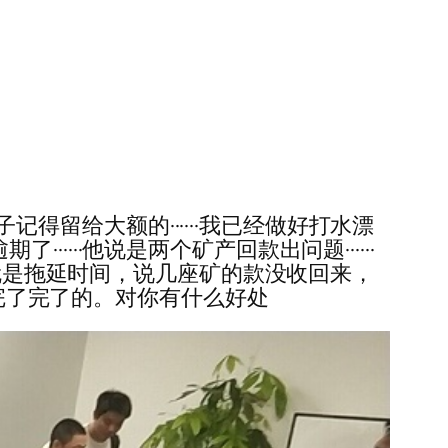
客服妹子记得留给大额的······我已经做好打水漂
·····他说是两个矿产回款出问题······
显就是拖延时间，说几座矿的款没收回来，
说完了完了的。对你有什么好处