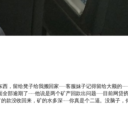
们晚上开抢东西，留给凳子给我搬回家······客服妹子记得留给大额的·
全部逾期了······他说是两个矿产回款出问题······目前网
款没收回来，矿的水多深······你真是个二逼。没脑子