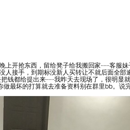
··要是你们晚上开抢东西，留给凳子给我搬回家······
····没人接手，到期标没新人买转让不就后面全部逾期了·
钱都给提出来······我昨天去现场了，很明
脑子，你做最坏的打算就去准备资料别在群里bb。