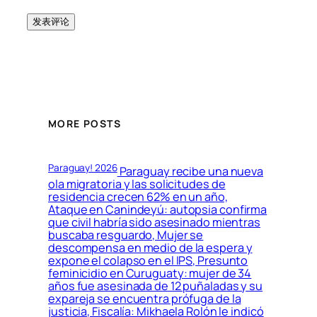
MORE POSTS
Paraguay! 2026
Paraguay recibe una nueva
ola migratoria y las solicitudes de
residencia crecen 62% en un año,
Ataque en Canindeyú: autopsia confirma
que civil habría sido asesinado mientras
buscaba resguardo, Mujer se
descompensa en medio de la espera y
expone el colapso en el IPS, Presunto
feminicidio en Curuguaty: mujer de 34
años fue asesinada de 12 puñaladas y su
expareja se encuentra prófuga de la
justicia, Fiscalía: Mikhaela Rolón le indicó