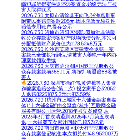
瞒犯罪所得案件返还涉案资金,始终无法与被
害人取得联系
2026.7.30 太原市清徐县王向飞,张海燕刑事
附带民事赔偿案款205元,因本院暂无惩罚性
赔偿专用账户,提存公示
2026.7.30 昭通市昭阳区漆凯,闵加洪非法吸
收公众存款案涉案财产以物抵债分配,本次可
分配抵债财产总价值为1178.5248万元
2026.7.30 长沙市芙蓉区曹建责令退赔一案
案款已全部执行到位,请被害人姜艳一年内办
理案款领取手续
2026.7.30 大庆市萨尔图区国轶非法吸收公
众存款案款项38500元,将按判项退赔88名被
害人
2026.7.30 深圳市徐红伟,黄诗樵等人集资
诈骗案退赔公告(第二次),投之家平台32052
人退赔82251873.2元比例3.59%
2026.7.29 (杭州市上城区十六铺金融案自媒
体)“十六铺金融”由金聚鑫(杭州)互联网金融
服务有限公司运营,2018年被立案侦查,从
2023年3月首次清退到2026年7月第五次清
退,十六铺案五次累计回款已超3.3亿元
2026.7.29 南阳市宛城区赵天祥非法吸收公
众存款案登记核准,本次拟兑付148.952007万
元