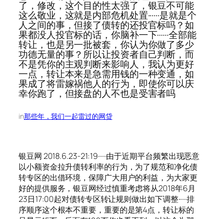
了，修改，这个目的性太强了，银豆不可能
这么敬业，这就是内部危机处置······是就是个
人之间的事，但接了债转的还投官标吗？如
果都没人投官标的话，你脑补一下······全部能
转让，也是另一批被套，你认为你做了多少
功德无量的事？所以让投资者自己判断，而
不是凭你的主观判断来影响人，我认为更好
一点，转让本来是急需用钱的一种变通，如
果成了将雷嫁祸他人的行为，即使你可以庆
幸你跑了，但接盘的人不也是受害者吗
in
那些年，我们一起雷过的网贷
银豆网 2018.6.23-21:19······由于近期平台频繁出现恶意
以小额资金拉升债转利率的行为，为了规范和净化债
转专区的出借环境，保障广大用户的利益，为大家更
好的提供服务，银豆网经过慎重考虑将从2018年6月
23日17:00起对债转专区转让规则做出如下调整······排
序顺序这个根本不重要，重要的是第4点，转让标的