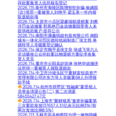
存款案集资人信息核实登记
2026.7.15 泰州市海陵区陈增智犯诈骗,偷越国
(边)境罪一案被害人刘艳平,梁玉美一年内领
取退赔款项
2026.7.14 太原市小店区梁豪瑞聪退赔案,刘希
洋罚金追缴案,郭凤艳罚金追缴案因受害人未
提供收款账户,提存公示
2026.7.14 南阳市康鑫纸箱包装有限公司,南阳
城乡一体化示范区德玲纸箱制造厂张文胜,单
德玲等人非吸案登记确认
2026.7.14 保定市顺平县张文良,张成飞等六人
非法吸收公众存款案以物退赔方案征求各集
资人意见
2026.7.14 重庆市云阳县赵崇淋,张艳华追缴违
法所得一案被害人领取退赔款
2026.7.14 中卫市沙坡头区宁夏财富恒昌资产
管理有限公司许东力等人非吸案68人办理领
款手续
2026.7.14 杭州市拱墅区“投融家”案受损人
员资金清退公告(二),第二次清退
58455427.47元
2026.7.14 上海市“聚财猫系”集资诈骗案第
三次案款发放137657人3.1亿余元比例3%(前
两次发放比例8.5%)
2026.7.13 玉林市容县检察院办理一掩饰隐瞒