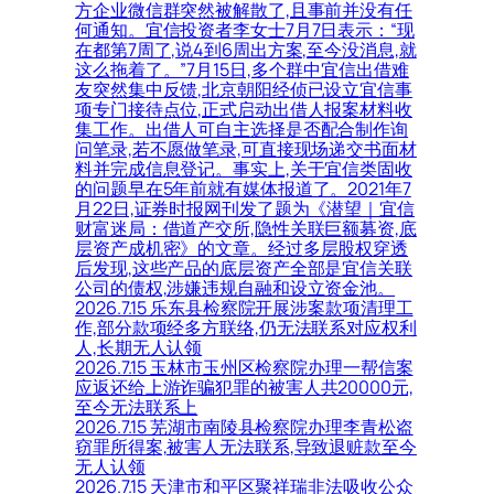
方企业微信群突然被解散了,且事前并没有任
何通知。宜信投资者李女士7月7日表示：“现
在都第7周了,说4到6周出方案,至今没消息,就
这么拖着了。”7月15日,多个群中宜信出借难
友突然集中反馈,北京朝阳经侦已设立宜信事
项专门接待点位,正式启动出借人报案材料收
集工作。出借人可自主选择是否配合制作询
问笔录,若不愿做笔录,可直接现场递交书面材
料并完成信息登记。事实上,关于宜信类固收
的问题早在5年前就有媒体报道了。2021年7
月22日,证券时报网刊发了题为《潜望｜宜信
财富迷局：借道产交所,隐性关联巨额募资,底
层资产成机密》的文章。经过多层股权穿透
后发现,这些产品的底层资产全部是宜信关联
公司的债权,涉嫌违规自融和设立资金池。
2026.7.15 乐东县检察院开展涉案款项清理工
作,部分款项经多方联络,仍无法联系对应权利
人,长期无人认领
2026.7.15 玉林市玉州区检察院办理一帮信案
应返还给上游诈骗犯罪的被害人共20000元,
至今无法联系上
2026.7.15 芜湖市南陵县检察院办理李青松盗
窃罪所得案,被害人无法联系,导致退赃款至今
无人认领
2026.7.15 天津市和平区聚祥瑞非法吸收公众