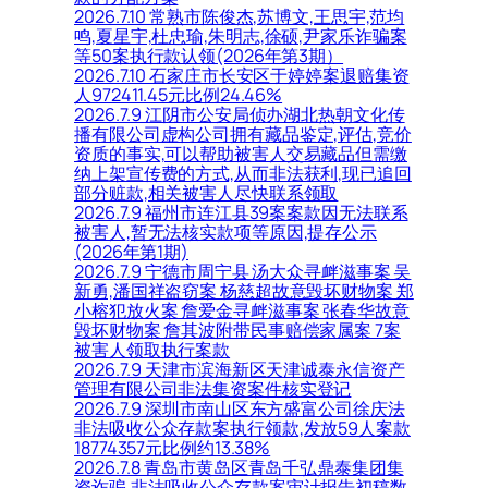
2026.7.10 常熟市陈俊杰,苏博文,王思宇,范均
鸣,夏星宇,杜忠瑜,朱明志,徐硕,尹家乐诈骗案
等50案执行款认领(2026年第3期）
2026.7.10 石家庄市长安区于婷婷案退赔集资
人972411.45元比例24.46%
2026.7.9 江阴市公安局侦办湖北热朝文化传
播有限公司虚构公司拥有藏品鉴定,评估,竞价
资质的事实,可以帮助被害人交易藏品但需缴
纳上架宣传费的方式,从而非法获利,现已追回
部分赃款,相关被害人尽快联系领取
2026.7.9 福州市连江县39案案款因无法联系
被害人,暂无法核实款项等原因,提存公示
(2026年第1期)
2026.7.9 宁德市周宁县 汤大众寻衅滋事案 吴
新勇,潘国祥盗窃案 杨慈超故意毁坏财物案 郑
小榕犯放火案 詹爱金寻衅滋事案 张春华故意
毁坏财物案 詹其波附带民事赔偿家属案 7案
被害人领取执行案款
2026.7.9 天津市滨海新区天津诚泰永信资产
管理有限公司非法集资案件核实登记
2026.7.9 深圳市南山区东方盛富公司徐庆法
非法吸收公众存款案执行领款,发放59人案款
18774357元比例约13.38%
2026.7.8 青岛市黄岛区青岛千弘鼎泰集团集
资诈骗,非法吸收公众存款案审计报告初稿数