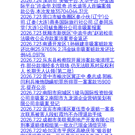
2026.7.24 深圳市“美银平台,天华平台,中金国
际平台”许金华,刘世奇,许长途等人诈骗案领
款公告,本次发放35704044.31元
2026.7.23 营口市鲅鱼圈区参小伙(辽宁)公
司,辽参(大连)商务国际旅行社公司,辽参同乐
堂(大连)公司鲅鱼圈分公司非吸案报案
2026.7.23 抚顺市新抚区“中农牛肉”赵岩松非
法吸收公众存款案涉案资金返还
2026.7.23 南通开发区 1.孙丽建非吸案赃款发
还比例25.9765% 2.冯金妹非吸案赃款发还比
例46.097%
2026.7.22 乐东县检察院开展涉案款项清理工
作,部分款项经多方联络,仍无法联系对应权利
人,长期无人认领(第二批)
2026.7.22 晋中市榆次区冀正中,桑志成,郭栋,
闫利兵掩饰隐瞒犯罪所得罪一案案款15900
元,提存公示
2026.7.22 南阳市宛城区 1.骏马国际投资担保
公司非吸案 2.南阳市九龙源企业营销策划有
限公司非吸案 登记
2026.7.22 宜宾市南溪区夏伍责令退赔一案多
次联系被害人段虹霞均不办理退款手续
2026.7.22 成都市美联蜀房地产开发有限公司
刑事退赔债权组第一批次已现金清偿完毕
2026.7.22 哈尔滨市平房区高晓庆等“银谷财