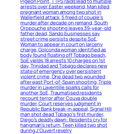
Pigeon Point, TTPS raids lead to multiple
arrests over Easter weekend, Man killed
pregnant woman among two shot in
Wallerfield attack, 5 freed of couple’s
murder after decade on remand, South
Oropouche shooting leaves 39-year-old
father dead, Sando businesses say
street crime persists despite SoE,
Woman to appear in court on larceny
charge, Golconda woman identified as
body found floating off Tobago beach,
SoE yields 18 arrests 10 charges on 1st
day, Trinidad and Tobago declares new
state of emergency over persistent
violent crime, One dead two wounded
after east Port-of-Spain shooting, Triple
murder in Laventille sparks calls for
another SoE, Traumatised residents
recount terror after Couva double
murder, Court reserves judgment in
Republic Bank break-in appeal, Signal Hill
man shot dead Tobago’s first murder,
Diego’s deadly dawn: Residents cry for
hangman’s return, Teen killed two shot
during J’Ouvert revelry