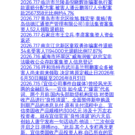
2026.7.17 临沂市兰陵县倪晓辉诈骗案执行案
款退赔分配方案,被害人潘云鹏等17人分配案
款2567358元比例约4.7%
2026.7.17 青岛市市北区徐旭,魏宏斐,黄栋(青
岛信德汇通资产管理有限公司)非法集资案集
资人52人领取退赔款
2026.7.17 石家庄市王立兵,李彦案集资人资金
返还
2026.7.17 南京江北新区童双勇诈骗案件退赔
34名受害人1194000元退赔比例17.87%
2026.7.16 威海市环翠区“威海润银”赵忠宝非
法吸收公众存款案集资人信息登记
2026.7.16 呼和浩特市武川县兰熙鹏案众多被
害人尚未前来领取,决定将原定截止日2026年
6月30日顺延至2026年8月31日
2026.7.15 (宜信公司事件自媒体)曾经风光无
两的金融巨头——宜信,如今成了“爆雷”代名
词。两个月前,国内头部助贷机构宜信,对类固
收产品进行“良性清退”。全面暂停新申购及
到期产品的本息兑付,原有兑付流程中止。宜
信类固收产品规模约300亿元,涉及十万左右
投资者。就在宜信官宣“良性清退”的六天后,
创始人唐宁发布一句话动态,他说：“二次创业
开启之日,拼搏ing。”此后,其个人专栏再无更
新。宜信类固收产品投资人称,自己所在的官