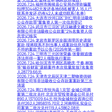
2026.7.24 福州市闽侯县公安局办理诈骗案
扣押304482元发还各地68名被害人,16人已
联系并发还,仍有42人未成功联系(名单)
2026.7.24 大连市沙河口区“刘仁明非法吸收
公众存款罪”案集资人第一次信息登记
2026.7.24 武汉市江汉区“武汉融通文藏文化
有限公司非法吸收公众款案”214名集资人信
息登记核实
2026.7.24 龙岩市新罗区全面清理历史遗留
案款,现将联系不到当事人或案款信息与案件
不符的案款予以公告(2026年第一期)
2026.7.24 三明市三元区张荣鑫,张曼丽追缴
违法所得一案2人领取执行案款
2026.7.24 哈尔滨市平房区高晓庆,于春,林旭
等“银谷财富”退赔案件本次批量发放7名集资
人28779.66元
2026.7.24 天津市北辰区天津二塑物资供销
有限公司等非法吸收公众存款案案款第三次
清退
2026.7.24 周口市扶沟县 1.京贸,金城公司两
案第二批次兑付,北京京贸投资基金公司兑付
890人1371009.64元,扶沟金城创业咨询公司
兑付262人2858315.70元 2.河南明礼实业公
司案第二批次兑付119人43862.08元