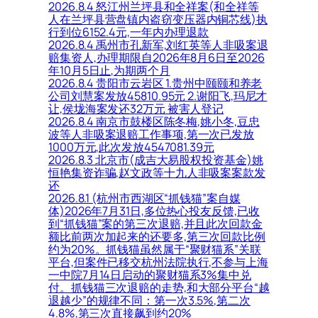
2026.8.4 怒江州兰坪县和全祥案(和全祥等
人在兰坪县营盘镇内盗窃变压器内铜芯线)执
行到位6152.4元,一年内办理退款
2026.8.4 禹州市孔新军,刘红英等人非吸案退
赔集资人,办理期限自2026年8月6日至2026
年10月5日止,为期两个月
2026.8.4 贵阳市云岩区 1.贵州中颐颐和养老
公司刘慧案发放45810.95元 2.谢阳飞,玛尼才
让,侯垅海案发还32万元 被害人登记
2026.8.4 南京市鼓楼区陈冬梅,姚小冬,豆忠
波等人非吸案退赔工作事项,第一次已发放
1000万元,此次发放4547081.39元
2026.8.3 北京市(成吉大易股权投资基金)姚
恒艳集资诈骗,赵文政等十九人非吸案案款发
还
2026.8.1 (杭州市西湖区“抓钱猫”案自媒
体)2026年7月31日,多位热心投友反馈,已收
到“抓钱猫”案的第三次退赔,并且此次回款金
额比前两次加起来的还要多,第三次回款比例
约为20%。抓钱猫虽然属于“聚财猫系”关联
平台,但案件已移交杭州法院执行,不参与上海
一中院7月14日启动的聚财猫系3%集中兑
付。抓钱猫三次退赔的走势,和大部分平台“越
退越少”的规律不同：第一次3.5%,第二次
4.8%,第三次直接飙到约20%