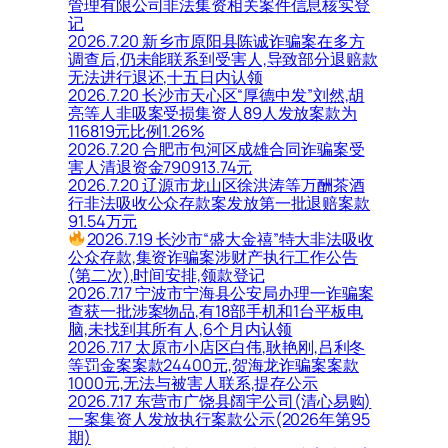
管理有限公司非法集资相关案件信息核实登
记
2026.7.20 新乡市原阳县陈诚诈骗案在多方
调查后,仍未能联系到受害人,导致部分退赔款
无法进行退还,十五日内认领
2026.7.20 长沙市天心区“厚德中发”刘然,胡
亮等人非吸案受损集资人89人发放案款为
116819元比例1.26%
2026.7.20 合肥市包河区成雄合同诈骗案受
害人清退资金790913.74元
2026.7.20 辽源市龙山区徐洪涛等万酬茶酒
行非法吸收公众存款案发放第一批退赔案款
91.54万元
2026.7.19 长沙市“盛大金禧”特大非法吸收
公众存款,集资诈骗案涉财产执行工作公告
(第二次),时间安排,领款登记
2026.7.17 宁波市宁海县公安局办理一诈骗案
查获一批涉案物品,有18部手机和1台平板电
脑,未找到其所有人,6个月内认领
2026.7.17 太原市小店区白伟,耿艳刚,吕利冬
等罚金案案款24400元,贺海龙诈骗案案款
1000元,无法与被害人联系,提存公示
2026.7.17 东营市广饶县阔宇公司(清心易购)
一案集资人发放执行案款公示(2026年第95
期)