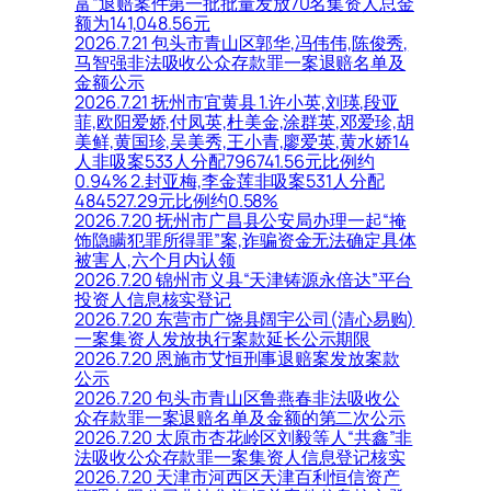
富”退赔案件第一批批量发放70名集资人总金
额为141,048.56元
2026.7.21 包头市青山区郭华,冯伟伟,陈俊秀,
马智强非法吸收公众存款罪一案退赔名单及
金额公示
2026.7.21 抚州市宜黄县 1.许小英,刘瑛,段亚
菲,欧阳爱娇,付凤英,杜美金,涂群英,邓爱珍,胡
美鲜,黄国珍,吴美秀,王小青,廖爱英,黄水娇14
人非吸案533人分配796741.56元比例约
0.94% 2.封亚梅,李金莲非吸案531人分配
484527.29元比例约0.58%
2026.7.20 抚州市广昌县公安局办理一起“掩
饰隐瞒犯罪所得罪”案,诈骗资金无法确定具体
被害人,六个月内认领
2026.7.20 锦州市义县“天津铸源永倍达”平台
投资人信息核实登记
2026.7.20 东营市广饶县阔宇公司(清心易购)
一案集资人发放执行案款延长公示期限
2026.7.20 恩施市艾恒刑事退赔案发放案款
公示
2026.7.20 包头市青山区鲁燕春非法吸收公
众存款罪一案退赔名单及金额的第二次公示
2026.7.20 太原市杏花岭区刘毅等人“共鑫”非
法吸收公众存款罪一案集资人信息登记核实
2026.7.20 天津市河西区天津百利恒信资产