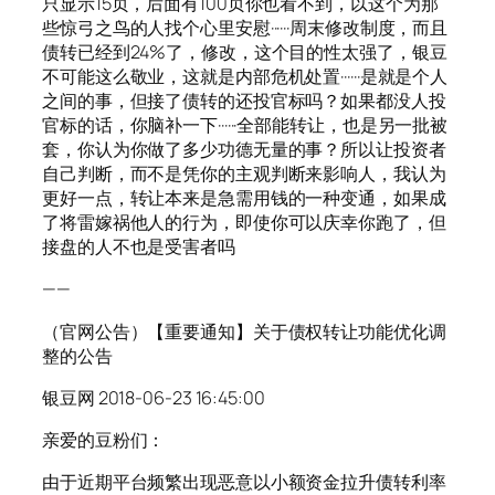
只显示15页，后面有100页你也看不到，以这个为那
些惊弓之鸟的人找个心里安慰······周末修改制度，而且
债转已经到24%了，修改，这个目的性太强了，银豆
不可能这么敬业，这就是内部危机处置······是就是个人
之间的事，但接了债转的还投官标吗？如果都没人投
官标的话，你脑补一下······全部能转让，也是另一批被
套，你认为你做了多少功德无量的事？所以让投资者
自己判断，而不是凭你的主观判断来影响人，我认为
更好一点，转让本来是急需用钱的一种变通，如果成
了将雷嫁祸他人的行为，即使你可以庆幸你跑了，但
接盘的人不也是受害者吗
——
（官网公告）【重要通知】关于债权转让功能优化调
整的公告
银豆网 2018-06-23 16:45:00
亲爱的豆粉们：
由于近期平台频繁出现恶意以小额资金拉升债转利率