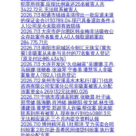
犯罪所得案,应按比例返还25名被害人共
3422.72元,无法联系被害人
2026.7.13 昭通市镇雄县清理出一批应退未退
的保证金合计30789.04,现已具备退款条件,4
人1公司至今未取得有效联络
2026.7.13 大庆市萨尔图区韩金梅非法吸收公
众存款案件各集资人40人领取退赔案款
284,775.71元
2026.7.13 南阳市宛城区今朝汇元珠宝(冀先
菊)非吸案从未参与兑付的77名集资人登记
(原兑付比例5.434%)
2026.7.13 大连开发区“久信融富”吴珊珊,王丹,
马丽娜,张晓春,张淑琴,宁春美,潘慧等人非吸
案集资人(192人)信息登记
2026.7.12 泉州市安溪县水木私行(厦门)信息
咨询有限公司安溪分公司非吸案被害人分配
涉案资金4,269,132元比例0.026
2026.7.11 宁德市霞浦县郭辉,张晓晨,叶子涵,
郑雪健,陈海鹏,肖鸿铭,施晓阳,侯文斌,林生强,
潘建强,黄梦莹,郑超等人诈骗,帮信案,因未能
联系到所有被害人,现有执行到位40881.3元
无法相应返还,三个月内提交资料认领
2026.7.10 博州精河县 1.吐那洪·艾力买卖合同
纠纷案 2.吐尔逊·吾希民间借贷纠纷案 执行案
款的分配方案