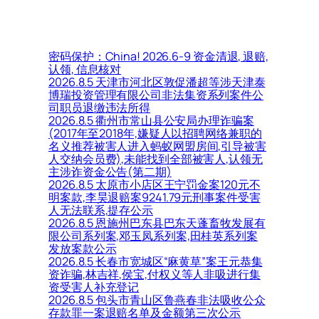
密码保护：China! 2026.6-9 资金清退, 退赔,
认领, 信息核对
2026.8.5 天津市河北区敦促潘超等涉天津泰
博瑞投资管理有限公司非法集资系列案件公
司职员退缴违法所得
2026.8.5 衢州市常山县公安局办理诈骗案
(2017年至2018年,嫌疑人以招聘网络兼职的
名义推荐被害人进入蚂蚁网盟房间,引导被害
人交纳会员费),未能找到全部被害人,认领无
主涉诈资金公告(第二期)
2026.8.5 太原市小店区王宁罚金案120元不
明案款,李昊退赔案9241.79元刑事案件受害
人无法联系,提存公示
2026.8.5 恩施州巴东县巴东天蓬畜牧发展有
限公司系列案,邓玉凤系列案,田桂英系列案
发放案款公示
2026.8.5 长春市宽城区“麻黄草”案王元恭集
资诈骗,林吉祥,侯宝,付权义等人非吸进行集
资受害人补充登记
2026.8.5 包头市青山区鲁燕春非法吸收公众
存款罪一案退赔名单及金额第三次公示