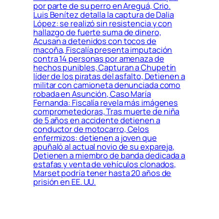
por parte de su perro en Areguá, Crio.
Luis Benítez detalla la captura de Dalia
López: se realizó sin resistencia y con
hallazgo de fuerte suma de dinero,
Acusan a detenidos con tocos de
macoña, Fiscalía presenta imputación
contra 14 personas por amenaza de
hechos punibles, Capturan a Chupetín
líder de los piratas del asfalto, Detienen a
militar con camioneta denunciada como
robada en Asunción, Caso María
Fernanda: Fiscalía revela más imágenes
comprometedoras, Tras muerte de niña
de 5 años en accidente detienen a
conductor de motocarro, Celos
enfermizos: detienen a joven que
apuñaló al actual novio de su expareja,
Detienen a miembro de banda dedicada a
estafas y venta de vehículos clonados,
Marset podría tener hasta 20 años de
prisión en EE. UU.