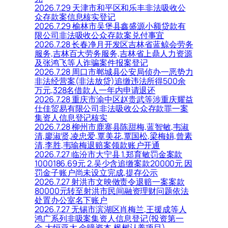
2026.7.29 天津市和平区和乐丰非法吸收公
众存款案信息核实登记
2026.7.29 榆林市吴堡县鑫盛源小额贷款有
限公司非法吸收公众存款案兑付事宜
2026.7.28 长春净月开发区吉林省蓝鲸会劳务
服务,吉林百大劳务服务,吉林省上鼎人力资源
及张鸿飞等人诈骗案件报案登记
2026.7.28 周口市郸城县公安局侦办一恶势力
非法经营案(非法放贷)追缴违法所得500余
万元,328名借款人一年内申请退还
2026.7.28 重庆市渝中区赵贵武等涉重庆耀益
仕佳贸易有限公司非法吸收公众存款罪一案
集资人信息登记核实
2026.7.28 柳州市鹿寨县陈甜梅,蓝智敏,韦淑
清,廖淑贤,凌忠爱,覃美花,覃国松,梁梅娟,曾素
清,李胜,韦瑜梅退赔案领款账户开通
2026.7.27 临汾市大宁县 1.郑育敏罚金案款
1000186.69元 2.吴少含追缴案款20000元 因
罚金子账户尚未设立完成,提存公示
2026.7.27 射洪市文映傚责令退赔一案案款
80000元转至射洪市民间融资理财问题依法
处置办公室名下账户
2026.7.27 无锡市滨湖区肖梅兰,王援成等人
鸿广系列非吸案集资人信息登记(投资第一
金,大恒亚太,金曈资本,枫树认养项目)