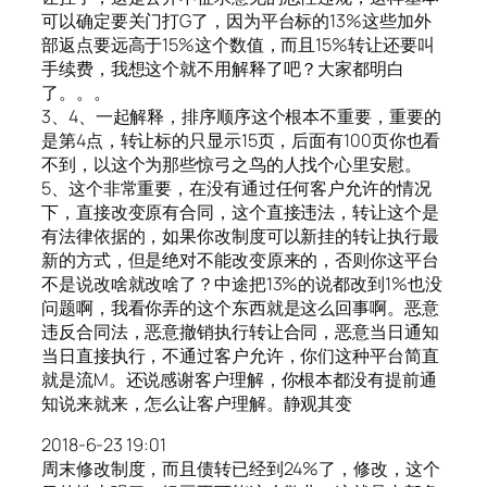
可以确定要关门打G了，因为平台标的13%这些加外
部返点要远高于15%这个数值，而且15%转让还要叫
手续费，我想这个就不用解释了吧？大家都明白
了。。。
3、4、一起解释，排序顺序这个根本不重要，重要的
是第4点，转让标的只显示15页，后面有100页你也看
不到，以这个为那些惊弓之鸟的人找个心里安慰。
5、这个非常重要，在没有通过任何客户允许的情况
下，直接改变原有合同，这个直接违法，转让这个是
有法律依据的，如果你改制度可以新挂的转让执行最
新的方式，但是绝对不能改变原来的，否则你这平台
不是说改啥就改啥了？中途把13%的说都改到1%也没
问题啊，我看你弄的这个东西就是这么回事啊。恶意
违反合同法，恶意撤销执行转让合同，恶意当日通知
当日直接执行，不通过客户允许，你们这种平台简直
就是流M。还说感谢客户理解，你根本都没有提前通
知说来就来，怎么让客户理解。静观其变
2018-6-23 19:01
周末修改制度，而且债转已经到24%了，修改，这个