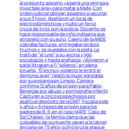
al presunto asesino «agarrá una jeringa e
inyectale aire» para matar a Mafe, Con
orden judicial obligan a padres a vacunar
a sus 3 hijos, Asaltaron un local de
electrodomésticos y hubo un feroz
cruce de tiros con la policía, Docente se
hace responsable de niño indígena que
atropelló con su auto, Cajero de la ANDE
cobraba facturas, entregaba recibos
truchos y se quedaba con la plata, Le
trató de “je’urei” a su vecina y ligó
escobazos y hasta arañazos, ¡Volvieron a
pata! Atrapan a 11 “willeros” en plena
pirueta, “Él es muy violento le entró el
demonio ayer” relató la mujer agredida
por su expareja en Limpio, Cámara
confirma 12 años de prisión para Pablo
Benegas por abuso y pornografía infantil,
Capturan a cinco sospechosos por
asalto al depósito de la DNIT, Fiscalía pide
4 años y 6 meses de prisión para los
padres de B. S. en el caso MAFE, Caso de
Sol Chávez: la familia clama que las
culpables de su muerte vayan a la cárcel,
Anciana de 73 años sufrió brutal ataque