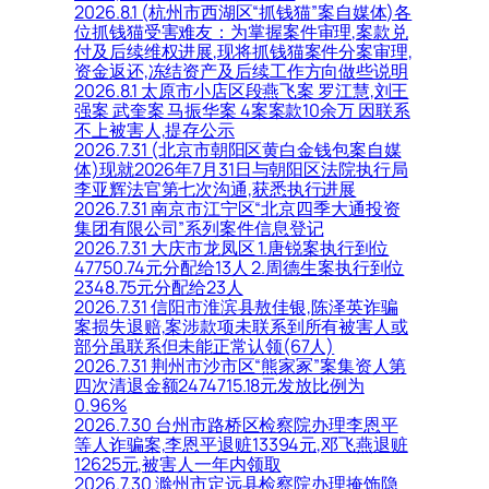
2026.8.1 (杭州市西湖区“抓钱猫”案自媒体)各
位抓钱猫受害难友：为掌握案件审理,案款兑
付及后续维权进展,现将抓钱猫案件分案审理,
资金返还,冻结资产及后续工作方向做些说明
2026.8.1 太原市小店区段燕飞案 罗江慧,刘王
强案 武奎案 马振华案 4案案款10余万 因联系
不上被害人,提存公示
2026.7.31 (北京市朝阳区黄白金钱包案自媒
体)现就2026年7月31日与朝阳区法院执行局
李亚辉法官第七次沟通,获悉执行进展
2026.7.31 南京市江宁区“北京四季大通投资
集团有限公司”系列案件信息登记
2026.7.31 大庆市龙凤区 1.唐锐案执行到位
47750.74元分配给13人 2.周德生案执行到位
2348.75元分配给23人
2026.7.31 信阳市淮滨县敖佳银,陈泽英诈骗
案损失退赔,案涉款项未联系到所有被害人或
部分虽联系但未能正常认领(67人)
2026.7.31 荆州市沙市区“熊家冢”案集资人第
四次清退金额2474715.18元发放比例为
0.96%
2026.7.30 台州市路桥区检察院办理李恩平
等人诈骗案,李恩平退赃13394元,邓飞燕退赃
12625元,被害人一年内领取
2026.7.30 滁州市定远县检察院办理掩饰隐