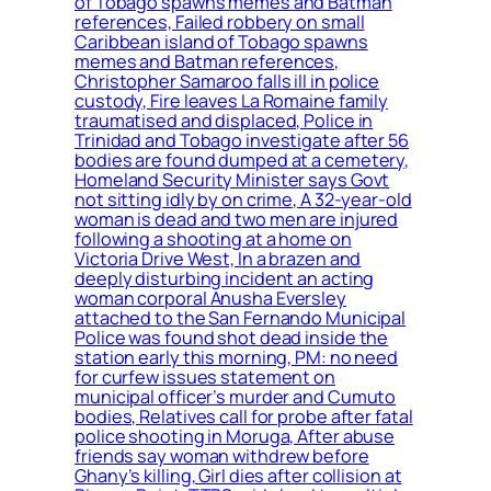
of Tobago spawns memes and Batman
references, Failed robbery on small
Caribbean island of Tobago spawns
memes and Batman references,
Christopher Samaroo falls ill in police
custody, Fire leaves La Romaine family
traumatised and displaced, Police in
Trinidad and Tobago investigate after 56
bodies are found dumped at a cemetery,
Homeland Security Minister says Govt
not sitting idly by on crime, A 32-year-old
woman is dead and two men are injured
following a shooting at a home on
Victoria Drive West, In a brazen and
deeply disturbing incident an acting
woman corporal Anusha Eversley
attached to the San Fernando Municipal
Police was found shot dead inside the
station early this morning, PM: no need
for curfew issues statement on
municipal officer’s murder and Cumuto
bodies, Relatives call for probe after fatal
police shooting in Moruga, After abuse
friends say woman withdrew before
Ghany’s killing, Girl dies after collision at