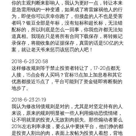
你的主观判断来影响人，我认为更好一点，转让本来
是急需用钱的一种变通，如果成了将雷嫁祸他人的行
为，即使你可以庆幸你跑了，但接盘的人不也是受害
者吗？银豆全部是年标，没有短标和超长标，无法错
配标的，所以到底是怎么一回事，你我也许都无法知
道真相。我现在只是将所有合同下载保存，将转账记
录保存，将能收集的证据保存，真雷的话是50亿的大
案，就让老天爷来惩罚该惩罚的人吧！
2018-6-23 20:58
这样修改规则等于禁止投资者转让了，17-20点都无
人接，15点会有人买吗？官标13点加上加息卷和其它
优惠都接近15点了，平台可能到了资金链即将断裂的
地步了。
2018-6-23 21:19
我认为修改转债规则是对的，尤其是对坚定持有的人
来说，原来的规则明显被一些人利用煽动恐慌情绪，
让不明就里的投资人无故割肉损失。那些煽动者要么
20%左右利率承接，要么从中要挟平台，他们挣的都
是投资人割出的肉，表面上发帖为投资人着想，背地