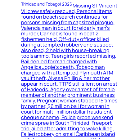
Trinidad and Tobago! 2026
Missing ST Vincent
VII crew safely rescued, Personal items
found on beach search continues for
persons missing from capsized pirogue,
Valencia man in court for elderly man’s
murder, Cannabis found in boat 2
fishermen held, Off-duty officer killed
during attempted robbery one suspect
also dead, 2 held with house-breaking
tools ammo, Teen girls reported missing,
Bail denied for man charged with
Angelica Jogie’s death, Tobago man
charged with attempted Plymouth ATM
vault theft, Alyssa Phillip & her mother
appear in court, TTPS still silent on arrest
of Hadeeds, Agony over arrest of female
member of another prominent business
family, Pregnant woman stabbed 15 times
by partner, $6 million bail for woman in
court for multi-million dollar fraudulent
cheque scheme, Police probe weekend
crime spree in South Trinidad, Freeport
trio jailed after admitting to wake killing,
Failed robbery on small Caribbean island