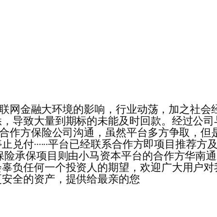
····但近期受互联网金融大环境的影响，行业动荡，
悉，导致大量到期标的未能及时回款。经过公司
台合作方保险公司沟通，虽然平台多方争取，但
兑付······平台已经联系合作方即项目推荐
险承保项目则由小马资本平台的合作方华南通对项目
会辜负任何一个投资人的期望，欢迎广大用户对
更安全的资产，提供给最亲的您