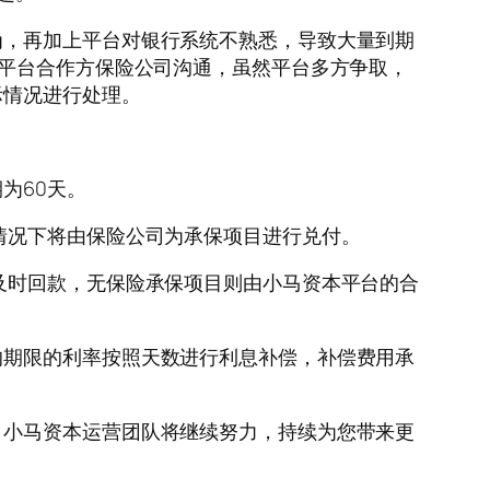
为，再加上平台对银行系统不熟悉，导致大量到期
及平台合作方保险公司沟通，虽然平台多方争取，
际情况进行处理。
为60天。
情况下将由保险公司为承保项目进行兑付。
及时回款，无保险承保项目则由小马资本平台的合
的期限的利率按照天数进行利息补偿，补偿费用承
，小马资本运营团队将继续努力，持续为您带来更