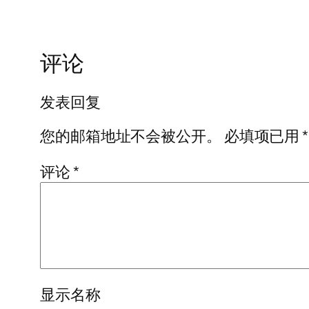
评论
发表回复
您的邮箱地址不会被公开。
必填项已用
*
评论
*
显示名称