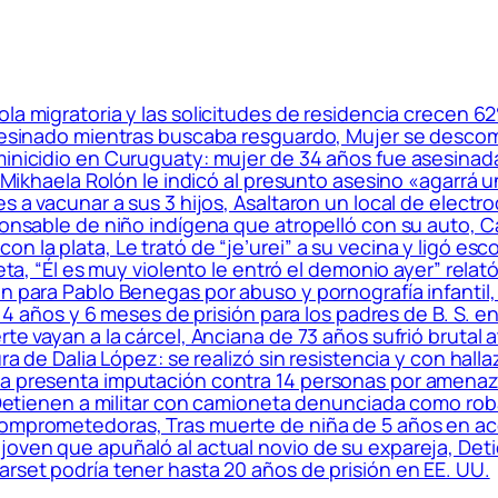
la migratoria y las solicitudes de residencia crecen 
 asesinado mientras buscaba resguardo, Mujer se desco
minicidio en Curuguaty: mujer de 34 años fue asesinad
: Mikhaela Rolón le indicó al presunto asesino «agarrá u
es a vacunar a sus 3 hijos, Asaltaron un local de elec
ponsable de niño indígena que atropelló con su auto, C
n la plata, Le trató de “je’urei” a su vecina y ligó esc
ueta, “Él es muy violento le entró el demonio ayer” rela
ón para Pablo Benegas por abuso y pornografía infanti
de 4 años y 6 meses de prisión para los padres de B. S. 
rte vayan a la cárcel, Anciana de 73 años sufrió brutal
ura de Dalia López: se realizó sin resistencia y con ha
ía presenta imputación contra 14 personas por amena
o, Detienen a militar con camioneta denunciada como r
comprometedoras, Tras muerte de niña de 5 años en a
 joven que apuñaló al actual novio de su expareja, De
arset podría tener hasta 20 años de prisión en EE. UU.