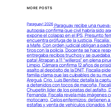
MORE POSTS
Paraguay! 2026
Paraguay recibe una nueva o
autopsia confirma que civil habría sido
expone el colapso en el IPS, Presunto fe
encuentra prófuga de la justicia, Fiscalía
a Mafe, Con orden judicial obligan a padr
tiros con la policía, Docente se hace res
entregaba recibos truchos y se quedaba co
pata! Atrapan a 11 “willeros” en plena pir
Limpio, Cámara confirma 12 años de prisi
asalto al depósito de la DNIT, Fiscalía pi
familia clama que las culpables de su mue
Areguá, Crio. Luis Benítez detalla la capt
a detenidos con tocos de macoña, Fiscal
Chupetín líder de los piratas del asfalt
Fernanda: Fiscalía revela más imágenes 
motocarro, Celos enfermizos: detienen a
estafas y venta de vehículos clonados, M