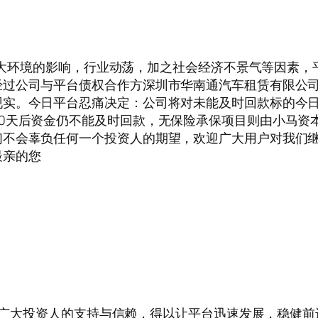
但近期受互联网金融大环境的影响，行业动荡，加之社会经济不景气
过公司与平台债权合作方深圳市华南通汽车租赁有限公司
。今日平台忍痛决定：公司将对未能及时回款标的今日起停止
天后资金仍不能及时回款，无保险承保项目则由小马资本平台
们不会辜负任何一个投资人的期望，欢迎广大用户对我们
最亲的您
受到广大投资人的支持与信赖，得以让平台迅速发展，稳健前