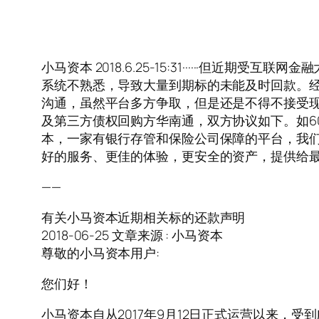
小马资本 2018.6.25-15:31······
系统不熟悉，导致大量到期标的未能及时回款。经
沟通，虽然平台多方争取，但是还是不得不接受现实
及第三方债权回购方华南通，双方协议如下。如60
本，一家有银行存管和保险公司保障的平台，我
好的服务、更佳的体验，更安全的资产，提供给
——
有关小马资本近期相关标的还款声明
2018-06-25 文章来源 : 小马资本
尊敬的小马资本用户:
您们好！
小马资本自从2017年9月12日正式运营以来，