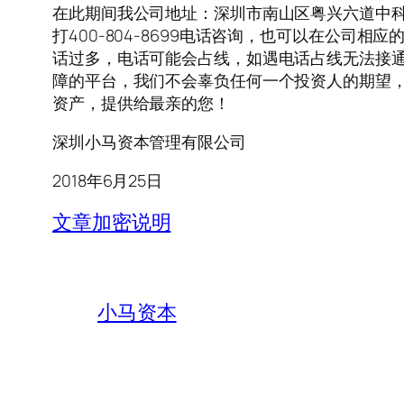
在此期间我公司地址：深圳市南山区粤兴六道中科
打400-804-8699电话咨询，也可以在公司相应
话过多，电话可能会占线，如遇电话占线无法接通时
障的平台，我们不会辜负任何一个投资人的期望
资产，提供给最亲的您！
深圳小马资本管理有限公司
2018年6月25日
文章加密说明
小马资本