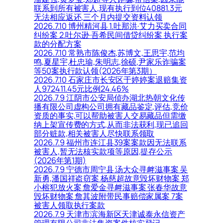
联系到所有被害人,现有执行到位40881.3元
无法相应返还,三个月内提交资料认领
2026.7.10 博州精河县 1.吐那洪·艾力买卖合同
纠纷案 2.吐尔逊·吾希民间借贷纠纷案 执行案
款的分配方案
2026.7.10 常熟市陈俊杰,苏博文,王思宇,范均
鸣,夏星宇,杜忠瑜,朱明志,徐硕,尹家乐诈骗案
等50案执行款认领(2026年第3期）
2026.7.10 石家庄市长安区于婷婷案退赔集资
人972411.45元比例24.46%
2026.7.9 江阴市公安局侦办湖北热朝文化传
播有限公司虚构公司拥有藏品鉴定,评估,竞价
资质的事实,可以帮助被害人交易藏品但需缴
纳上架宣传费的方式,从而非法获利,现已追回
部分赃款,相关被害人尽快联系领取
2026.7.9 福州市连江县39案案款因无法联系
被害人,暂无法核实款项等原因,提存公示
(2026年第1期)
2026.7.9 宁德市周宁县 汤大众寻衅滋事案 吴
新勇,潘国祥盗窃案 杨慈超故意毁坏财物案 郑
小榕犯放火案 詹爱金寻衅滋事案 张春华故意
毁坏财物案 詹其波附带民事赔偿家属案 7案
被害人领取执行案款
2026.7.9 天津市滨海新区天津诚泰永信资产