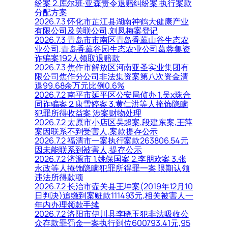
纷案 2.库尔班·亚森责令退赔纠纷案 执行案款
分配方案
2026.7.3 怀化市芷江县湖南神鹤大健康产业
有限公司及关联公司,刘凤梅案登记
2026.7.3 青岛市市南区青岛香薰山谷生态农
业公司,青岛香薰谷园生态农业公司葛蓉集资
诈骗案192人领取退赔款
2026.7.3 焦作市解放区河南亚圣实业集团有
限公司焦作分公司非法集资案第八次资金清
退99.68余万元比例0.6%
2026.7.2 南平市延平区公安局侦办 1.吴x珠合
同诈骗案 2.康雪婷案 3.黄仁洪等人掩饰隐瞒
犯罪所得收益案 涉案财物处理
2026.7.2 太原市小店区吴超案,段建东案,王萍
案因联系不到受害人,案款提存公示
2026.7.2 福清市一案执行案款263806.54元
因未能联系到被害人,提存公示
2026.7.2 济源市 1.姚保国案 2.李朋欢案 3.张
永政等人掩饰隐瞒犯罪所得罪一案 限期认领
违法所得款项
2026.7.2 长治市壶关县王坤案(2019年12月10
日判决)追缴到案赃款111493元,相关被害人一
年内办理领款手续
2026.7.2 洛阳市伊川县李晓玉犯非法吸收公
众存款罪罚金一案执行到位600793.41元,95