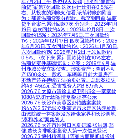
年7月2日上午,多位投友反馈,已收到“鄯善温
商贷”案第7次回款,这次估计比例在0.5%左
右。从投友的到账短信看,该笔转账的附言
为：鄯善温商贷案分配款。截至到目前,温商
贷平台案已累计回款7次,分别为：2023年1月
19日,首次回款约4%；2023年12月8日,二次
回款约1.5%；2024年7月5日,三次回款约
1%；2024年12月17日,四次回款约1%；2025
年6月20日,五次回款约1%；2026年1月30日,
六次回款约1%,2026年7月2日,七次回款约
0.5%。7次下来,累计回款比例在10%左右。
温商贷案件基础情况：立案：2019年4月,温
州鹿城公安立案侦查。涉案资产：查封不动
产1300余处、股权、车辆等,目前大量房产、
不动产还在持续司法拍卖处置。总涉案损失
约43–45亿元,受害投资人约3.8万余人
2026.7.6 太原市清徐县梁卫刚罚金一案案款
1080457.81元因案情复杂,提存公示
2026.7.6 长沙市芙蓉区彭铂皓案案款
1944742.37元转交张家界市永定区法院处理,
由该院统一将案款发放给张家界和长沙两地
“泰和养老”案集资人
2026.7.6 大连市沙河口区夏妍璐,张洪魁,郑
健,董长亮非吸案集资人第一次信息登记
2026.7.3 博州精河县 1.阿曼古丽民间借贷纠