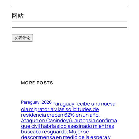
网站
MORE POSTS
Paraguay! 2026
Paraguay recibe una nueva
ola migratoria y las solicitudes de
residencia crecen 62% en un año,
Ataque en Canindeyú: autopsia confirma
que civil habría sido asesinado mientras
buscaba resguardo, Mujer se
descompensa en medio de la espera y