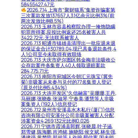
58455427.47元
2026.7.14 上海市“聚财猫系”集资诈骗案第
三次案款发放137657人3.1亿余元比例3%(前
两次发放比例8.5%)
2026.7.13 玉林市容县检察院办理一掩饰隐瞒
犯罪所得案,应按比例返还25名被害人共
3422.72元,无法联系被害人
2026.7.13 昭通市镇雄县清理出一批应退未退
的保证金合计30789.04,现已具备退款条件,4
人1公司至今未取得有效联络
2026.7.13 大庆市萨尔图区韩金梅非法吸收公
众存款案件各集资人40人领取退赔案款
284,775.71元
2026.7.13 南阳市宛城区今朝汇元珠宝(冀先
菊)非吸案从未参与兑付的77名集资人登记
(原兑付比例5.434%)
2026.7.13 大连开发区“久信融富”吴珊珊,王丹,
马丽娜,张晓春,张淑琴,宁春美,潘慧等人非吸
案集资人(192人)信息登记
2026.7.12 泉州市安溪县水木私行(厦门)信息
咨询有限公司安溪分公司非吸案被害人分配
涉案资金4,269,132元比例0.026
2026.7.11 宁德市霞浦县郭辉,张晓晨,叶子涵,
郑雪健,陈海鹏,肖鸿铭,施晓阳,侯文斌,林生强,
潘建强,黄梦莹,郑超等人诈骗,帮信案,因未能