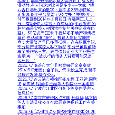
地来了,群里开始炸锅,有人说收到了,有人说
没动静,有人问这次比例是多少——大家七嘴
八舌拼凑出来的数字：差不多2.5%到3%。
距离2018年平台暴雷,已经过去了整整8年。
时间退回到2014年,11月19日,有融网正式上
线。有融网2大谎言：真实标的(平台90%的
标的都是实控人程国洪控制的关联企业在自
融)、30亿资产(宣称手握14项不动产和债权
资产,总估值30.16亿元,投资人随后实地核
查：大量资产早已多重抵押、存在权属争议,
部分房产被实控人私下转移,部分已被提前转
移至关联第三方。底层借款企业大面积恶意
逾期,每一个被执行的债务人背后可能又是一
地死账。)
2026.7.7 临汾市大宁县郑育敏罚金案案款
231415.12元因罚金子账户尚未设立完成,暂不
能按时发放,提存公示
2026.7.7 连云港市赣榆区杨东辉,王亚运,周腾
飞,葛海波,程国栋,王喆等人诈骗罪一案退赔
2026.7.7 宁波市江北区何冬飞等案件受害人
信息核对
2026.7.7 南京市鼓楼区卢文明,孙锡华,邱文均
等人非法吸收公众存款罪案件退赔工作有关
事项
2026.7.6 (温州市温商贷P2P案自媒体)2026