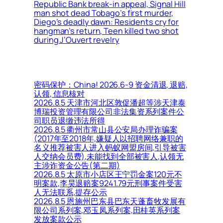
Republic Bank break-in appeal, Signal Hill
man shot dead Tobago’s first murder,
Diego’s deadly dawn: Residents cry for
hangman’s return, Teen killed two shot
during J’Ouvert revelry
密码保护：China! 2026.6-9 资金清退, 退赔,
认领, 信息核对
2026.8.5 天津市河北区敦促潘超等涉天津泰
博瑞投资管理有限公司非法集资系列案件公
司职员退缴违法所得
2026.8.5 衢州市常山县公安局办理诈骗案
(2017年至2018年,嫌疑人以招聘网络兼职的
名义推荐被害人进入蚂蚁网盟房间,引导被害
人交纳会员费),未能找到全部被害人,认领无
主涉诈资金公告(第二期)
2026.8.5 太原市小店区王宁罚金案120元不
明案款,李昊退赔案9241.79元刑事案件受害
人无法联系,提存公示
2026.8.5 恩施州巴东县巴东天蓬畜牧发展有
限公司系列案,邓玉凤系列案,田桂英系列案
发放案款公示