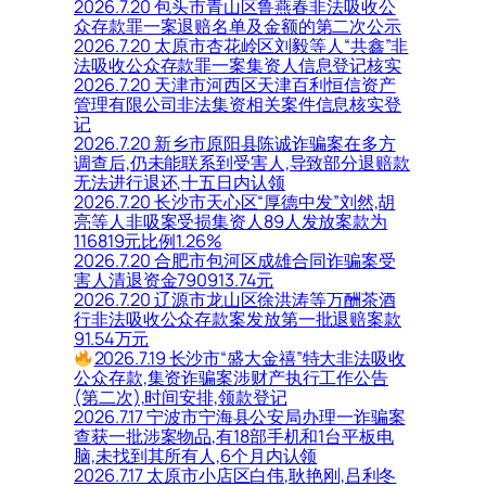
2026.7.20 包头市青山区鲁燕春非法吸收公
众存款罪一案退赔名单及金额的第二次公示
2026.7.20 太原市杏花岭区刘毅等人“共鑫”非
法吸收公众存款罪一案集资人信息登记核实
2026.7.20 天津市河西区天津百利恒信资产
管理有限公司非法集资相关案件信息核实登
记
2026.7.20 新乡市原阳县陈诚诈骗案在多方
调查后,仍未能联系到受害人,导致部分退赔款
无法进行退还,十五日内认领
2026.7.20 长沙市天心区“厚德中发”刘然,胡
亮等人非吸案受损集资人89人发放案款为
116819元比例1.26%
2026.7.20 合肥市包河区成雄合同诈骗案受
害人清退资金790913.74元
2026.7.20 辽源市龙山区徐洪涛等万酬茶酒
行非法吸收公众存款案发放第一批退赔案款
91.54万元
2026.7.19 长沙市“盛大金禧”特大非法吸收
公众存款,集资诈骗案涉财产执行工作公告
(第二次),时间安排,领款登记
2026.7.17 宁波市宁海县公安局办理一诈骗案
查获一批涉案物品,有18部手机和1台平板电
脑,未找到其所有人,6个月内认领
2026.7.17 太原市小店区白伟,耿艳刚,吕利冬