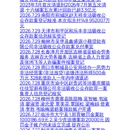
2023年3月首次清退到2026年7月第五次清
退,十六铺案五次累计回款已超3.3亿元
2026.7.29 南阳市宛城区赵天祥非法吸收公
众存款案登记核准,本次拟兑付148.952007万
元
2026.7.29 天津市和平区和乐丰非法吸收公
众存款案信息核实登记
2026.7.29 榆林市吴堡县鑫盛源小额贷款有
限公司非法吸收公众存款案兑付事宜
2026.7.28 长春净月开发区吉林省蓝鲸会劳务
服务,吉林百大劳务服务,吉林省上鼎人力资源
及张鸿飞等人诈骗案件报案登记
2026.7.28 周口市郸城县公安局侦办一恶势力
非法经营案(非法放贷)追缴违法所得500余
万元,328名借款人一年内申请退还
2026.7.28 重庆市渝中区赵贵武等涉重庆耀益
仕佳贸易有限公司非法吸收公众存款罪一案
集资人信息登记核实
2026.7.28 柳州市鹿寨县陈甜梅,蓝智敏,韦淑
清,廖淑贤,凌忠爱,覃美花,覃国松,梁梅娟,曾素
清,李胜,韦瑜梅退赔案领款账户开通
2026.7.27 临汾市大宁县 1.郑育敏罚金案款
1000186.69元 2.吴少含追缴案款20000元 因
罚金子账户尚未设立完成,提存公示