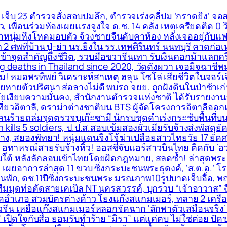
 เจ็บ 23 ตำรวจสั่งสอบปมลึก, ตำรวจเร่งคลี่ปม ‘กราดยิง’ จอสร
, เพื่อนร่วมห้องเผยแรงจูงใจ ด.ช. 14 คลั่ง เหตุเครียดติด 0 
าหนุ่มหึงโหดมอบตัว จ้วงชายจีนดับคาห้อง หลังเจออยู่กับแฟ
อีก 2 ศพที่บ้าน ปู่-ย่า นร.ยิงใน รร.เทพศิรินทร์ นนทบุรี คาดก
เข้าจุดสำคัญถึงชีวิต, รวบมือขวาจีนเทา รับเงินคอกม้าแลกคร
ing deaths in Thailand since 2020, วัดดังผวา เจอมิจฉาชีพม
ุม! หมอพรทิพย์ วิเคราะห์สาเหตุ ฮลุน โซโล่ เสียชีวิตในจอร
ยหายตัวปริศนา ส่อลางไม่ดี พบรถ จยย. ถูกฝังดินในป่าช้าเก่
ภัยเงียบความมั่นคง, สำนักงานตำรวจแห่งชาติ ได้รับรายงานล่
องเที่ยวอิตาลี, ดราม่าต่างชาติบน BTS ผู้จัดโครงการอิตาล
 คนร้ายถล่มจุดตรวจบูเก๊ะซามี นักรบชุดดำเร่งกระชับพื้่นที่บ
kills 5 soldiers, ป.ป.ส.สอบเข้มสองผัวเมียรับจ้างส่งพัสดุย
าง, สยองพัทยา! หนุ่มแดนจิงโจ้ฆ่าเปลือยสาวไทยวัย 17 ยัดศ
ทาหรณ์สายรับจ้างหิ้ว! ออสซี่จับแอร์สาวบินไทย ติดกับ ‘อ
ยใต้ หลังลักลอบเข้าไทยโดยผิดกฎหมาย, สลดซ้ำ! ล่าสุดพร
 เผยอาการล่าสุด 11 ขวบ ซิ่งกระบะชนพระธุดงค์, ‘ส.ต.อ.’ โ
บ้านพัก, ดช.11ปีซิ่งกระบะชนพระ มรณภาพ10รูปบาดเจ็บอื้อ,
ีมมุดท่อตัดสายเคเบิล NT นครสวรรค์, บุกรวบ “เจ้าอาวาส” ฉี
ัดอำเภอ สวมบัตรต่างด้าว โยงแก๊งสแกมเมอร์, ทลาย 2 เครื
จีน เหยื่อแก๊งสแกมเมอร์หลอกจัดฉาก ‘ลักพาตัวเสมือนจริง’ เ
สิต” เปิดใจกับสื่อ ยอมรับทำร้าย “มิรา” แต่แค่ตบ ไม่ใช่ต่อย 