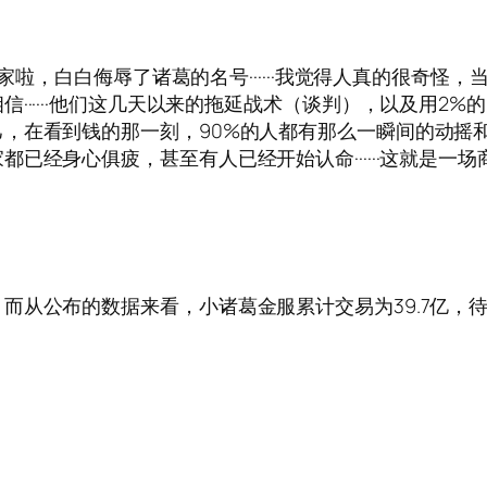
是臭不要脸到家啦，白白侮辱了诸葛的名号······我觉得人真的很奇
······他们这几天以来的拖延战术（谈判），以及用2
，在看到钱的那一刻，90%的人都有那么一瞬间的动摇
经身心俱疲，甚至有人已经开始认命······这就是一场商业
从公布的数据来看，小诸葛金服累计交易为39.7亿，待偿