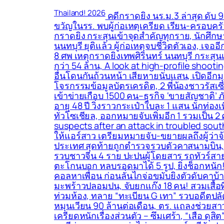
Thailand! 2026
คดีกราดยิง นร.ม.3 ล่าสุด ดับ 9
ขวัญในรร. พบผู้ก่อเหตุเครียด เรียน-ครอบครัว
กราดยิง กระสุนเข้าจุดสำคัญทุกราย, นักศึกษ
นนทบุรี ยุติแล้ว ผู้ก่อเหตุจบชีวิตตัวเอง, เจอ
8 ศพ เหตุกราดยิงเทพศิรินทร์ นนทบุรี กระสุน
กว่า 54 ล้าน, A look at high-profile shoot
อื่นโดนกันถ้วนหน้า เสียหายนับแสน, เปิดอีกม
โจรกรรมข้อมูลบัตรเครดิต, 2 พี่น้องชาวรัสเซี
เข้าข่ายเกือบ 1500 คน–ธุรกิจ ‘ขายสัญชาติ’ 
อายุ 48 ปี วิ่งราวกระเป๋าใบละ 1 แสน นักท่
ทั่วโซเชียล, ออกหมายจับเพิ่มอีก 1 รวมเป็น 2
suspects after an attack in troubled south 
ให้แอร์สาว เตรียมหมายจับ-ขยายผลถึงผู้ว่าจ้
ประเทศ สุดท้ายถูกตำรวจรวบตัวคาสนามบิน, อุ
รวบชาวจีน 4 ราย ปะปนผู้โดยสาร รถทัวร์สา
ตะโกนบอก หลบรอดมาได้ 5 รูป, ยิ่งช็อกหนัก!
คอลหาเพื่อน ก่อนลั่นไกจ่อขมับยิงตัวดับคา
มะพร้าวปลอมปน, จับยกแก๊ง 18 คน! สวมเสื้อท
ท่วมห้อง, ทลาย “ทะเบียน G เทา” รวบอดีตปล
หมุนเวียน 90 ล้านต่อเดือน, ตร. แถลงช่วยสาว
เครียดหนักเรื่องส่วนตัว – ซึมเศร้า, “เสือ ดุ