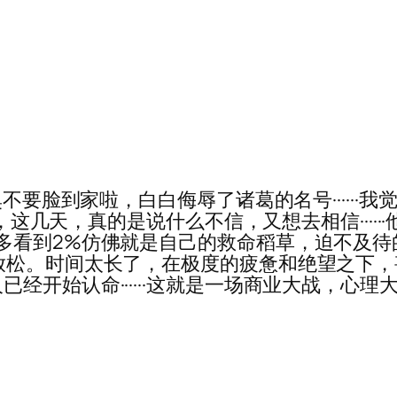
····它真是臭不要脸到家啦，白白侮辱了诸葛的名号··
疯了，这几天，真的是说什么不信，又想去相信···
多看到2%仿佛就是自己的救命稻草，迫不及
放松。时间太长了，在极度的疲惫和绝望之下
开始认命······这就是一场商业大战，心理大战