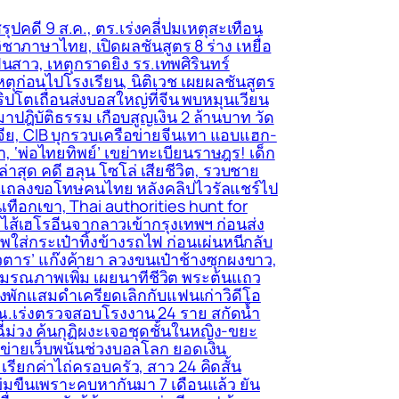
ุปคดี 9 ส.ค., ตร.เร่งคลี่ปมเหตุสะเทือน
วิชาภาษาไทย, เปิดผลชันสูตร 8 ร่าง เหยื่อ
นสาว, เหตุกราดยิง รร.เทพศิรินทร์
่อเหตุก่อนไปโรงเรียน, นิติเวช เผยผลชันสูตร
ิปโตเถื่อนส่งบอสใหญ่ที่จีน พบหมุนเวียน
าปฎิบัติธรรม เกือบสูญเงิน 2 ล้านบาท วัด
์เจีย, CIB บุกรวบเครือข่ายจีนเทา แอบแฮก-
า, ‘พ่อไทยทิพย์’ เขย่าทะเบียนราษฎร! เด็ก
าสุด คดี ฮลุน โซโล่ เสียชีวิต, รวบชาย
ีออกแถลงขอโทษคนไทย หลังคลิปไวรัลแชร์ไป
นเทือกเขา, Thai authorities hunt for
ัดไส้เฮโรอีนจากลาวเข้ากรุงเทพฯ ก่อนส่ง
พใส่กระเป๋าทิ้งข้างรถไฟ ก่อนเผ่นหนีกลับ
วตาร’ แก๊งค้ายา ลวงขนเป๋าช้างซุกผงขาว,
ะมรณภาพเพิ่ม เผยนาทีชีวิต พระต้นแถว
รงพักแสมดำเครียดเลิกกับแฟนเก่าวิดีโอ
 พณ.เร่งตรวจสอบโรงงาน 24 ราย สกัดน้ำ
่ม่วง ค้นกุฏิผงะเจอชุดชั้นในหญิง-ขยะ
อข่ายเว็บพนันช่วงบอลโลก ยอดเงิน
รียกค่าไถ่ครอบครัว, สาว 24 คิดสั้น
ปัดข่มขืนเพราะคบหากันมา 7 เดือนแล้ว ยัน