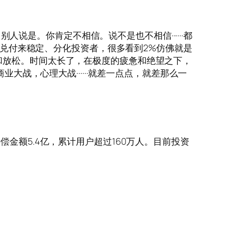
怪，当别人说是。你肯定不相信。说不是也不相信······都
%的兑付来稳定、分化投资者，很多看到2%仿佛就是
和放松。时间太长了，在极度的疲惫和绝望之下，
大战，心理大战······就差一点点，就差那么一
金额5.4亿，累计用户超过160万人。目前投资