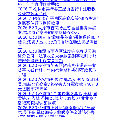
料一年内办理领款手续
2026.7.1 榆林市吴堡县三星典当行非法吸收
公众存款案兑付
2026.7.1 哈尔滨市平房区高晓庆等“银谷财富”
退赔案件领取退赔款项
2026.6.30 太原市杏花岭区贺昌昌集资诈骗
案,赵瑞盗窃案等8案案款提存公示
2026.6.30 烟台市“蒙娜蔓菲案”采集退赔账户
信息,集资人应向投资门店所在地法院提供信
息
2026.6.30 湘潭市雨湖区陈烨等享寿明天湘
潭分公司非法吸收公众存款案刑事裁判涉财
产部分退赔工作有关事项
2026.6.30 长沙市芙蓉区贺伟责令退赔一案
被害人钱仕林一年内携带材料办理案款领取
手续
2026.6.30 永安市郑恢传,郑昌义,郑新春,池其
昊,郑新义盗窃案7名被害人分配案款17407.18
元退赔率7.515%
2026.6.30 济源市 1.郜国俊案 2.李淼,王科,闫
雪锋,刘依林,冯拥会,赵庆波,程毅,张龙龙案 3.
潘福案 限期认领款项
2026.6.30 杭州市上城区“尊岚珠宝系”吴成
弟,吴正豪,翟玲娜等人非吸案资金清退公告
(四),第四次清退475415元