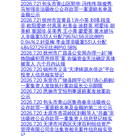
2026.7.21 包头市青山区郭华,冯伟伟,陈俊秀,
马智强非法吸收公众存款罪一案退赔名单及
金额公示
2026.7.21 抚州市宜黄县 1.许小英,刘瑛,段亚
菲,欧阳爱娇,付凤英,杜美金,涂群英,邓爱珍,胡
美鲜,黄国珍,吴美秀,王小青,廖爱英,黄水娇14
人非吸案533人分配796741.56元比例约
0.94% 2.封亚梅,李金莲非吸案531人分配
484527.29元比例约0.58%
2026.7.20 抚州市广昌县公安局办理一起“掩
饰隐瞒犯罪所得罪”案,诈骗资金无法确定具体
被害人,六个月内认领
2026.7.20 锦州市义县“天津铸源永倍达”平台
投资人信息核实登记
2026.7.20 东营市广饶县阔宇公司(清心易购)
一案集资人发放执行案款延长公示期限
2026.7.20 恩施市艾恒刑事退赔案发放案款
公示
2026.7.20 包头市青山区鲁燕春非法吸收公
众存款罪一案退赔名单及金额的第二次公示
2026.7.20 太原市杏花岭区刘毅等人“共鑫”非
法吸收公众存款罪一案集资人信息登记核实
2026.7.20 天津市河西区天津百利恒信资产
管理有限公司非法集资相关案件信息核实登
记