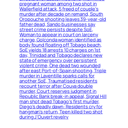
pregnant woman among two shot in
Wallerfield attack, 5 freed of couple’s
murder after decade on remand, South
Oropouche shooting leaves 39-year-old
father dead, Sando businesses say
street crime persists despite SoE,
Woman to appear in court on larceny
charge, Golconda woman identified as
body found floating off Tobago beach,
SoE yields 18 arrests 10 charges on 1st
day, Trinidad and Tobago declares new
state of emergency over persistent
violent crime, One dead two wounded
after east Port-of-Spain shooting, Triple
murder in Laventille sparks calls for
another SoE, Traumatised residents
recount terror after Couva double
murder, Court reserves judgment in
Republic Bank break-in appeal, Signal Hill
man shot dead Tobago’s first murder,
Diego’s deadly dawn: Residents cry for
hangman’s return, Teen killed two shot
during J’Ouvert revelry