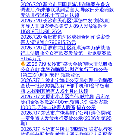
2026.7.20 新乡市原阳县陈诚诈骗案在多方
调查后,仍未能联系到受害人,导致部分退赔款
无法进行退还,十五日内认领
2026.7.20 长沙市天心区“厚德中发”刘然,胡
亮等人非吸案受损集资人89人发放案款为
116819元比例1.26%
2026.7.20 合肥市包河区成雄合同诈骗案受
害人清退资金790913.74元
2026.7.20 辽源市龙山区徐洪涛等万酬茶酒
行非法吸收公众存款案发放第一批退赔案款
91.54万元
2026.7.19 长沙市“盛大金禧”特大非法吸收
公众存款,集资诈骗案涉财产执行工作公告
(第二次),时间安排,领款登记
2026.7.17 宁波市宁海县公安局办理一诈骗案
查获一批涉案物品,有18部手机和1台平板电
脑,未找到其所有人,6个月内认领
2026.7.17 太原市小店区白伟,耿艳刚,吕利冬
等罚金案案款24400元,贺海龙诈骗案案款
1000元,无法与被害人联系,提存公示
2026.7.17 东营市广饶县阔宇公司(清心易购)
一案集资人发放执行案款公示(2026年第95
期)
2026.7.17 临沂市兰陵县倪晓辉诈骗案执行案
款退赔分配方案,被害人潘云鹏等17人分配案