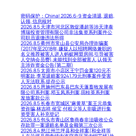
密码保护：China! 2026.6-9 资金清退, 退赔,
认领, 信息核对
2026.8.5 天津市河北区敦促潘超等涉天津泰
博瑞投资管理有限公司非法集资系列案件公
司职员退缴违法所得
2026.8.5 衢州市常山县公安局办理诈骗案
(2017年至2018年,嫌疑人以招聘网络兼职的
名义推荐被害人进入蚂蚁网盟房间,引导被害
人交纳会员费),未能找到全部被害人,认领无
主涉诈资金公告(第二期)
2026.8.5 太原市小店区王宁罚金案120元不
明案款,李昊退赔案9241.79元刑事案件受害
人无法联系,提存公示
2026.8.5 恩施州巴东县巴东天蓬畜牧发展有
限公司系列案,邓玉凤系列案,田桂英系列案
发放案款公示
2026.8.5 长春市宽城区“麻黄草”案王元恭集
资诈骗,林吉祥,侯宝,付权义等人非吸进行集
资受害人补充登记
2026.8.5 包头市青山区鲁燕春非法吸收公众
存款罪一案退赔名单及金额第三次公示
2026.8.4 怒江州兰坪县和全祥案(和全祥等
人在兰坪县营盘镇内盗窃变压器内铜芯线)执