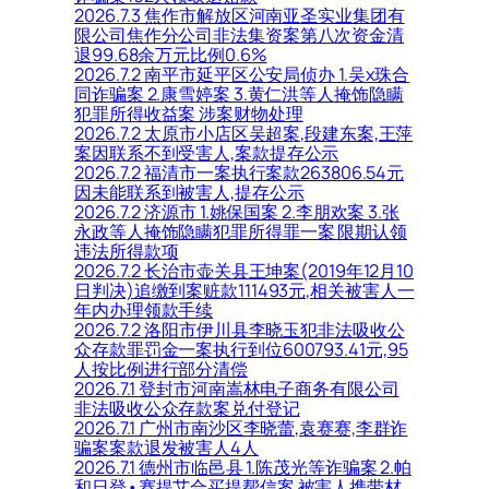
2026.7.3 焦作市解放区河南亚圣实业集团有
限公司焦作分公司非法集资案第八次资金清
退99.68余万元比例0.6%
2026.7.2 南平市延平区公安局侦办 1.吴x珠合
同诈骗案 2.康雪婷案 3.黄仁洪等人掩饰隐瞒
犯罪所得收益案 涉案财物处理
2026.7.2 太原市小店区吴超案,段建东案,王萍
案因联系不到受害人,案款提存公示
2026.7.2 福清市一案执行案款263806.54元
因未能联系到被害人,提存公示
2026.7.2 济源市 1.姚保国案 2.李朋欢案 3.张
永政等人掩饰隐瞒犯罪所得罪一案 限期认领
违法所得款项
2026.7.2 长治市壶关县王坤案(2019年12月10
日判决)追缴到案赃款111493元,相关被害人一
年内办理领款手续
2026.7.2 洛阳市伊川县李晓玉犯非法吸收公
众存款罪罚金一案执行到位600793.41元,95
人按比例进行部分清偿
2026.7.1 登封市河南嵩林电子商务有限公司
非法吸收公众存款案兑付登记
2026.7.1 广州市南沙区李晓蕾,袁赛赛,李群诈
骗案案款退发被害人4人
2026.7.1 德州市临邑县 1.陈茂光等诈骗案 2.帕
和日登•赛提艾合买提帮信案 被害人携带材