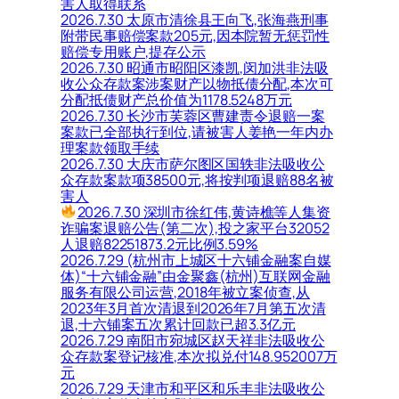
害人取得联系
2026.7.30 太原市清徐县王向飞,张海燕刑事
附带民事赔偿案款205元,因本院暂无惩罚性
赔偿专用账户,提存公示
2026.7.30 昭通市昭阳区漆凯,闵加洪非法吸
收公众存款案涉案财产以物抵债分配,本次可
分配抵债财产总价值为1178.5248万元
2026.7.30 长沙市芙蓉区曹建责令退赔一案
案款已全部执行到位,请被害人姜艳一年内办
理案款领取手续
2026.7.30 大庆市萨尔图区国轶非法吸收公
众存款案款项38500元,将按判项退赔88名被
害人
2026.7.30 深圳市徐红伟,黄诗樵等人集资
诈骗案退赔公告(第二次),投之家平台32052
人退赔82251873.2元比例3.59%
2026.7.29 (杭州市上城区十六铺金融案自媒
体)“十六铺金融”由金聚鑫(杭州)互联网金融
服务有限公司运营,2018年被立案侦查,从
2023年3月首次清退到2026年7月第五次清
退,十六铺案五次累计回款已超3.3亿元
2026.7.29 南阳市宛城区赵天祥非法吸收公
众存款案登记核准,本次拟兑付148.952007万
元
2026.7.29 天津市和平区和乐丰非法吸收公