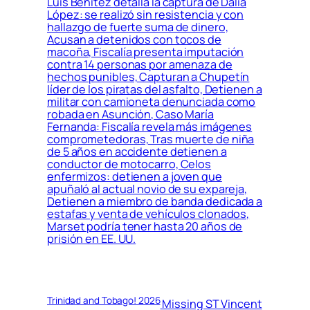
Luis Benítez detalla la captura de Dalia
López: se realizó sin resistencia y con
hallazgo de fuerte suma de dinero,
Acusan a detenidos con tocos de
macoña, Fiscalía presenta imputación
contra 14 personas por amenaza de
hechos punibles, Capturan a Chupetín
líder de los piratas del asfalto, Detienen a
militar con camioneta denunciada como
robada en Asunción, Caso María
Fernanda: Fiscalía revela más imágenes
comprometedoras, Tras muerte de niña
de 5 años en accidente detienen a
conductor de motocarro, Celos
enfermizos: detienen a joven que
apuñaló al actual novio de su expareja,
Detienen a miembro de banda dedicada a
estafas y venta de vehículos clonados,
Marset podría tener hasta 20 años de
prisión en EE. UU.
Trinidad and Tobago! 2026
Missing ST Vincent