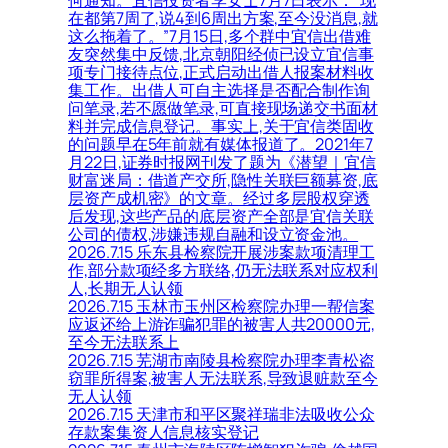
在都第7周了,说4到6周出方案,至今没消息,就
这么拖着了。”7月15日,多个群中宜信出借难
友突然集中反馈,北京朝阳经侦已设立宜信事
项专门接待点位,正式启动出借人报案材料收
集工作。出借人可自主选择是否配合制作询
问笔录,若不愿做笔录,可直接现场递交书面材
料并完成信息登记。事实上,关于宜信类固收
的问题早在5年前就有媒体报道了。2021年7
月22日,证券时报网刊发了题为《潜望｜宜信
财富迷局：借道产交所,隐性关联巨额募资,底
层资产成机密》的文章。经过多层股权穿透
后发现,这些产品的底层资产全部是宜信关联
公司的债权,涉嫌违规自融和设立资金池。
2026.7.15 乐东县检察院开展涉案款项清理工
作,部分款项经多方联络,仍无法联系对应权利
人,长期无人认领
2026.7.15 玉林市玉州区检察院办理一帮信案
应返还给上游诈骗犯罪的被害人共20000元,
至今无法联系上
2026.7.15 芜湖市南陵县检察院办理李青松盗
窃罪所得案,被害人无法联系,导致退赃款至今
无人认领
2026.7.15 天津市和平区聚祥瑞非法吸收公众
存款案集资人信息核实登记