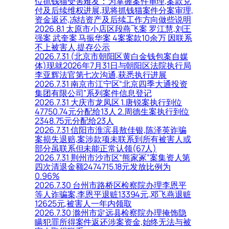
位抓钱猫受害难友：为掌握案件审理,案款兑
付及后续维权进展,现将抓钱猫案件分案审理,
资金返还,冻结资产及后续工作方向做些说明
2026.8.1 太原市小店区段燕飞案 罗江慧,刘王
强案 武奎案 马振华案 4案案款10余万 因联系
不上被害人,提存公示
2026.7.31 (北京市朝阳区黄白金钱包案自媒
体)现就2026年7月31日与朝阳区法院执行局
李亚辉法官第七次沟通,获悉执行进展
2026.7.31 南京市江宁区“北京四季大通投资
集团有限公司”系列案件信息登记
2026.7.31 大庆市龙凤区 1.唐锐案执行到位
47750.74元分配给13人 2.周德生案执行到位
2348.75元分配给23人
2026.7.31 信阳市淮滨县敖佳银,陈泽英诈骗
案损失退赔,案涉款项未联系到所有被害人或
部分虽联系但未能正常认领(67人)
2026.7.31 荆州市沙市区“熊家冢”案集资人第
四次清退金额2474715.18元发放比例为
0.96%
2026.7.30 台州市路桥区检察院办理李恩平
等人诈骗案,李恩平退赃13394元,邓飞燕退赃
12625元,被害人一年内领取
2026.7.30 滁州市定远县检察院办理掩饰隐
瞒犯罪所得案件返还涉案资金,始终无法与被