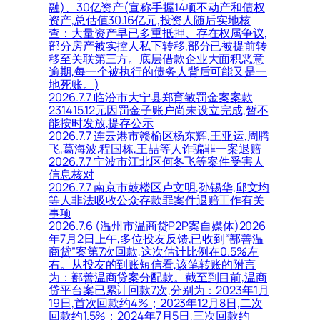
融)、30亿资产(宣称手握14项不动产和债权
资产,总估值30.16亿元,投资人随后实地核
查：大量资产早已多重抵押、存在权属争议,
部分房产被实控人私下转移,部分已被提前转
移至关联第三方。底层借款企业大面积恶意
逾期,每一个被执行的债务人背后可能又是一
地死账。)
2026.7.7 临汾市大宁县郑育敏罚金案案款
231415.12元因罚金子账户尚未设立完成,暂不
能按时发放,提存公示
2026.7.7 连云港市赣榆区杨东辉,王亚运,周腾
飞,葛海波,程国栋,王喆等人诈骗罪一案退赔
2026.7.7 宁波市江北区何冬飞等案件受害人
信息核对
2026.7.7 南京市鼓楼区卢文明,孙锡华,邱文均
等人非法吸收公众存款罪案件退赔工作有关
事项
2026.7.6 (温州市温商贷P2P案自媒体)2026
年7月2日上午,多位投友反馈,已收到“鄯善温
商贷”案第7次回款,这次估计比例在0.5%左
右。从投友的到账短信看,该笔转账的附言
为：鄯善温商贷案分配款。截至到目前,温商
贷平台案已累计回款7次,分别为：2023年1月
19日,首次回款约4%；2023年12月8日,二次
回款约1.5%；2024年7月5日,三次回款约