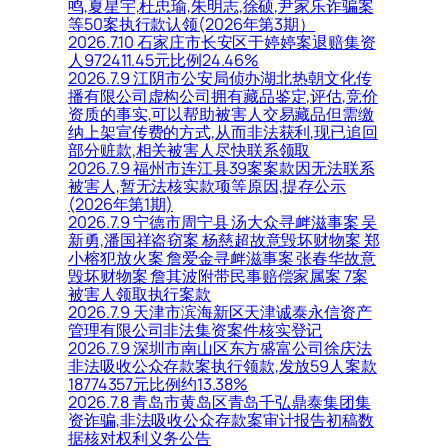
鸣,夏星宇,杜忠瑜,朱明志,徐硕,尹家乐诈骗案
等50案执行款认领(2026年第3期）
2026.7.10 石家庄市长安区于婷婷案退赔集资
人972411.45元比例24.46%
2026.7.9 江阴市公安局侦办湖北热朝文化传
播有限公司虚构公司拥有藏品鉴定,评估,竞价
资质的事实,可以帮助被害人交易藏品但需缴
纳上架宣传费的方式,从而非法获利,现已追回
部分赃款,相关被害人尽快联系领取
2026.7.9 福州市连江县39案案款因无法联系
被害人,暂无法核实款项等原因,提存公示
(2026年第1期)
2026.7.9 宁德市周宁县 汤大众寻衅滋事案 吴
新勇,潘国祥盗窃案 杨慈超故意毁坏财物案 郑
小榕犯放火案 詹爱金寻衅滋事案 张春华故意
毁坏财物案 詹其波附带民事赔偿家属案 7案
被害人领取执行案款
2026.7.9 天津市滨海新区天津诚泰永信资产
管理有限公司非法集资案件核实登记
2026.7.9 深圳市南山区东方盛富公司徐庆法
非法吸收公众存款案执行领款,发放59人案款
18774357元比例约13.38%
2026.7.8 青岛市黄岛区青岛千弘鼎泰集团集
资诈骗,非法吸收公众存款案审计报告初稿数
据核对权利义务公告