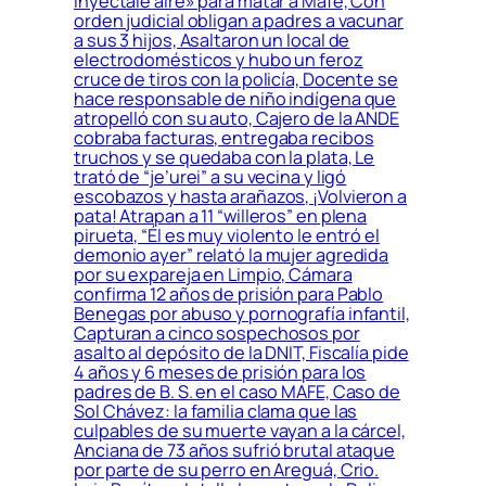
inyectale aire» para matar a Mafe, Con
orden judicial obligan a padres a vacunar
a sus 3 hijos, Asaltaron un local de
electrodomésticos y hubo un feroz
cruce de tiros con la policía, Docente se
hace responsable de niño indígena que
atropelló con su auto, Cajero de la ANDE
cobraba facturas, entregaba recibos
truchos y se quedaba con la plata, Le
trató de “je’urei” a su vecina y ligó
escobazos y hasta arañazos, ¡Volvieron a
pata! Atrapan a 11 “willeros” en plena
pirueta, “Él es muy violento le entró el
demonio ayer” relató la mujer agredida
por su expareja en Limpio, Cámara
confirma 12 años de prisión para Pablo
Benegas por abuso y pornografía infantil,
Capturan a cinco sospechosos por
asalto al depósito de la DNIT, Fiscalía pide
4 años y 6 meses de prisión para los
padres de B. S. en el caso MAFE, Caso de
Sol Chávez: la familia clama que las
culpables de su muerte vayan a la cárcel,
Anciana de 73 años sufrió brutal ataque
por parte de su perro en Areguá, Crio.