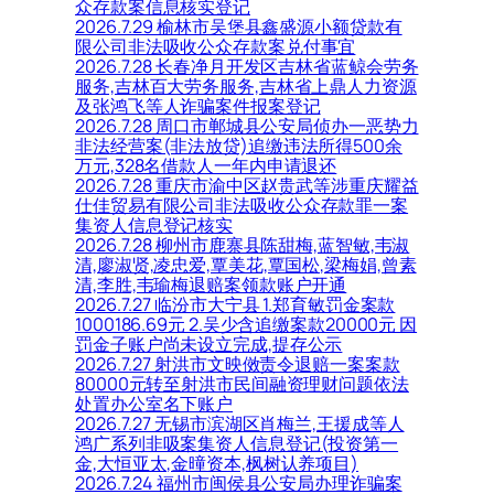
众存款案信息核实登记
2026.7.29 榆林市吴堡县鑫盛源小额贷款有
限公司非法吸收公众存款案兑付事宜
2026.7.28 长春净月开发区吉林省蓝鲸会劳务
服务,吉林百大劳务服务,吉林省上鼎人力资源
及张鸿飞等人诈骗案件报案登记
2026.7.28 周口市郸城县公安局侦办一恶势力
非法经营案(非法放贷)追缴违法所得500余
万元,328名借款人一年内申请退还
2026.7.28 重庆市渝中区赵贵武等涉重庆耀益
仕佳贸易有限公司非法吸收公众存款罪一案
集资人信息登记核实
2026.7.28 柳州市鹿寨县陈甜梅,蓝智敏,韦淑
清,廖淑贤,凌忠爱,覃美花,覃国松,梁梅娟,曾素
清,李胜,韦瑜梅退赔案领款账户开通
2026.7.27 临汾市大宁县 1.郑育敏罚金案款
1000186.69元 2.吴少含追缴案款20000元 因
罚金子账户尚未设立完成,提存公示
2026.7.27 射洪市文映傚责令退赔一案案款
80000元转至射洪市民间融资理财问题依法
处置办公室名下账户
2026.7.27 无锡市滨湖区肖梅兰,王援成等人
鸿广系列非吸案集资人信息登记(投资第一
金,大恒亚太,金曈资本,枫树认养项目)
2026.7.24 福州市闽侯县公安局办理诈骗案