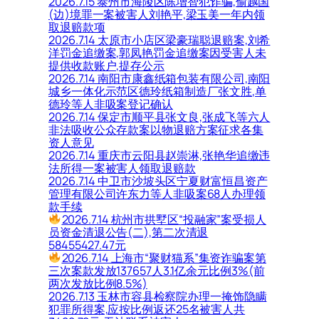
2026.7.15 泰州市海陵区陈增智犯诈骗,偷越国
(边)境罪一案被害人刘艳平,梁玉美一年内领
取退赔款项
2026.7.14 太原市小店区梁豪瑞聪退赔案,刘希
洋罚金追缴案,郭凤艳罚金追缴案因受害人未
提供收款账户,提存公示
2026.7.14 南阳市康鑫纸箱包装有限公司,南阳
城乡一体化示范区德玲纸箱制造厂张文胜,单
德玲等人非吸案登记确认
2026.7.14 保定市顺平县张文良,张成飞等六人
非法吸收公众存款案以物退赔方案征求各集
资人意见
2026.7.14 重庆市云阳县赵崇淋,张艳华追缴违
法所得一案被害人领取退赔款
2026.7.14 中卫市沙坡头区宁夏财富恒昌资产
管理有限公司许东力等人非吸案68人办理领
款手续
2026.7.14 杭州市拱墅区“投融家”案受损人
员资金清退公告(二),第二次清退
58455427.47元
2026.7.14 上海市“聚财猫系”集资诈骗案第
三次案款发放137657人3.1亿余元比例3%(前
两次发放比例8.5%)
2026.7.13 玉林市容县检察院办理一掩饰隐瞒
犯罪所得案,应按比例返还25名被害人共