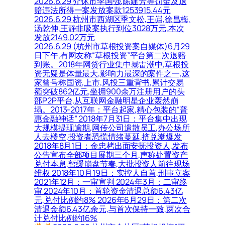
2026.6.29 介休市李国强,陈建芳等罚金及退
赔违法所得一案发放案款1253915.44元
2026.6.29 杭州市西湖区季文松,王岿,徐昌梅,
汤乾伸,王静非吸案执行到位3028万元,本次
发放2149.02万元
2026.6.29 (杭州市草根投资案自媒体)6月29
日下午,有网友称“草根投资”平台第二次退赔
到账。2018年网贷行业集中暴雷潮中,草根投
资无疑是体量最大,影响力最深的案件之一,这
家曾号称国资,上市,风投三重背书,累计交易
额突破862亿元,坐拥900余万注册用户的头
部P2P平台,从互联网金融明星企业轰然崩
塌。2013-2017年：平台起家,精心包装的“普
惠金融神话” 2018年7月31日：平台集中出现
大规模提现逾期,网传公司遣散员工,办公场所
人去楼空,投资者恐慌情绪蔓延,挤兑潮爆发
2018年8月1日：金忠栲出面安抚投资人,发布
公告宣布全部项目展期三个月,声称处置资产
兑付本息,暂缓崩盘节奏,大批投资人前往现场
维权 2018年10月19日：实控人自首,刑事立案
2021年12月：一审宣判 2024年3月：二审终
审 2024年10月：首轮资金清退总额6.43亿
元,兑付比例约8% 2026年6月29日：第二次
清退金额6.43亿余元,与首次保持一致,两次合
计兑付比例约16%