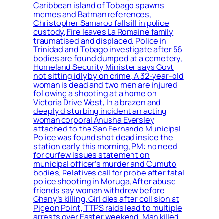
Caribbean island of Tobago spawns
memes and Batman references,
Christopher Samaroo falls ill in police
custody, Fire leaves La Romaine family
traumatised and displaced, Police in
Trinidad and Tobago investigate after 56
bodies are found dumped at a cemetery,
Homeland Security Minister says Govt
not sitting idly by on crime, A 32-year-old
woman is dead and two men are injured
following a shooting at a home on
Victoria Drive West, In a brazen and
deeply disturbing incident an acting
woman corporal Anusha Eversley
attached to the San Fernando Municipal
Police was found shot dead inside the
station early this morning, PM: no need
for curfew issues statement on
municipal officer’s murder and Cumuto
bodies, Relatives call for probe after fatal
police shooting in Moruga, After abuse
friends say woman withdrew before
Ghany’s killing, Girl dies after collision at
Pigeon Point, TTPS raids lead to multiple
arrests over Easter weekend, Man killed