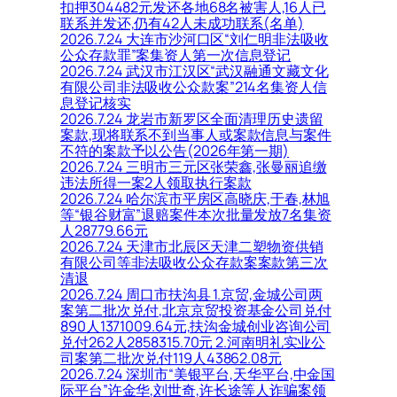
扣押304482元发还各地68名被害人,16人已
联系并发还,仍有42人未成功联系(名单)
2026.7.24 大连市沙河口区“刘仁明非法吸收
公众存款罪”案集资人第一次信息登记
2026.7.24 武汉市江汉区“武汉融通文藏文化
有限公司非法吸收公众款案”214名集资人信
息登记核实
2026.7.24 龙岩市新罗区全面清理历史遗留
案款,现将联系不到当事人或案款信息与案件
不符的案款予以公告(2026年第一期)
2026.7.24 三明市三元区张荣鑫,张曼丽追缴
违法所得一案2人领取执行案款
2026.7.24 哈尔滨市平房区高晓庆,于春,林旭
等“银谷财富”退赔案件本次批量发放7名集资
人28779.66元
2026.7.24 天津市北辰区天津二塑物资供销
有限公司等非法吸收公众存款案案款第三次
清退
2026.7.24 周口市扶沟县 1.京贸,金城公司两
案第二批次兑付,北京京贸投资基金公司兑付
890人1371009.64元,扶沟金城创业咨询公司
兑付262人2858315.70元 2.河南明礼实业公
司案第二批次兑付119人43862.08元
2026.7.24 深圳市“美银平台,天华平台,中金国
际平台”许金华,刘世奇,许长途等人诈骗案领