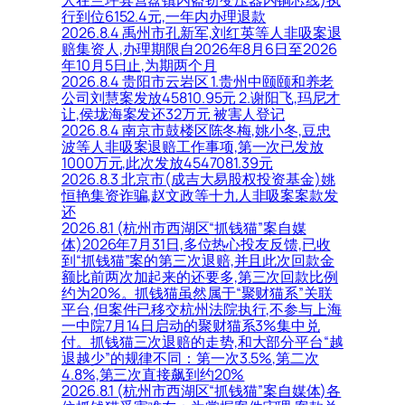
行到位6152.4元,一年内办理退款
2026.8.4 禹州市孔新军,刘红英等人非吸案退
赔集资人,办理期限自2026年8月6日至2026
年10月5日止,为期两个月
2026.8.4 贵阳市云岩区 1.贵州中颐颐和养老
公司刘慧案发放45810.95元 2.谢阳飞,玛尼才
让,侯垅海案发还32万元 被害人登记
2026.8.4 南京市鼓楼区陈冬梅,姚小冬,豆忠
波等人非吸案退赔工作事项,第一次已发放
1000万元,此次发放4547081.39元
2026.8.3 北京市(成吉大易股权投资基金)姚
恒艳集资诈骗,赵文政等十九人非吸案案款发
还
2026.8.1 (杭州市西湖区“抓钱猫”案自媒
体)2026年7月31日,多位热心投友反馈,已收
到“抓钱猫”案的第三次退赔,并且此次回款金
额比前两次加起来的还要多,第三次回款比例
约为20%。抓钱猫虽然属于“聚财猫系”关联
平台,但案件已移交杭州法院执行,不参与上海
一中院7月14日启动的聚财猫系3%集中兑
付。抓钱猫三次退赔的走势,和大部分平台“越
退越少”的规律不同：第一次3.5%,第二次
4.8%,第三次直接飙到约20%
2026.8.1 (杭州市西湖区“抓钱猫”案自媒体)各