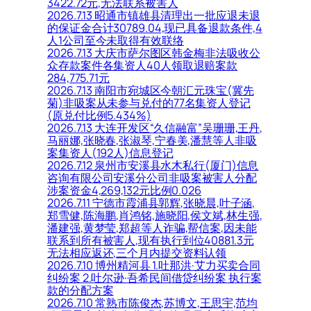
3422.72元,无法联系被害人
2026.7.13 昭通市镇雄县清理出一批应退未退
的保证金合计30789.04,现已具备退款条件,4
人1公司至今未取得有效联络
2026.7.13 大庆市萨尔图区韩金梅非法吸收公
众存款案件各集资人40人领取退赔案款
284,775.71元
2026.7.13 南阳市宛城区今朝汇元珠宝(冀先
菊)非吸案从未参与兑付的77名集资人登记
(原兑付比例5.434%)
2026.7.13 大连开发区“久信融富”吴珊珊,王丹,
马丽娜,张晓春,张淑琴,宁春美,潘慧等人非吸
案集资人(192人)信息登记
2026.7.12 泉州市安溪县水木私行(厦门)信息
咨询有限公司安溪分公司非吸案被害人分配
涉案资金4,269,132元比例0.026
2026.7.11 宁德市霞浦县郭辉,张晓晨,叶子涵,
郑雪健,陈海鹏,肖鸿铭,施晓阳,侯文斌,林生强,
潘建强,黄梦莹,郑超等人诈骗,帮信案,因未能
联系到所有被害人,现有执行到位40881.3元
无法相应返还,三个月内提交资料认领
2026.7.10 博州精河县 1.吐那洪·艾力买卖合同
纠纷案 2.吐尔逊·吾希民间借贷纠纷案 执行案
款的分配方案
2026.7.10 常熟市陈俊杰,苏博文,王思宇,范均