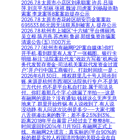
2026.7.8 太原市小店区刘承聪案 许兵,吕瑞
萍,刘京平,邹丽,张祺,魏波,闫虎案 刘杨敲诈勒
索案 李龙案等8案案款提存公示
2026.7.8 太原市杏花岭区胡安罚金案案款
695533.86元因无法联系到被害人,提存公示
2026.7.8 杭州市上城区“十六铺”平台傅丽鸿,
吴立根,陈月燕,苏杰刚,鲁超,郑煜集资诈骗案
清退公告(五),1100万元
2026.7.7 (杭州市有融网P2P案自媒体)你打
开手机,看到群里有人发了一张截图。银行卡
明细,标注“法院案款代发”,收款方写着“机构业
务代发暂存资金-司法机关案款代发资金过渡
户”,开户行中国工商银行。打款时间统一是：
2026年6月30日。维权群里几十号人同步到
账,来源是杭州市西湖区法院执行专户,不是第
三方代付,也不是平台私自打款,属于司法兑
付。你盯着那几个字,心跳漏了半拍——这是
有融网的退款？没有通知,钱就这么无声无息
地来了,群里开始炸锅,有人说收到了,有人说
没动静,有人问这次比例是多少——大家七嘴
八舌拼凑出来的数字：差不多2.5%到3%。
距离2018年平台暴雷,已经过去了整整8年。
时间退回到2014年,11月19日,有融网正式上
线。有融网2大谎言：真实标的(平台90%的
标的都是实控人程国洪控制的关联企业在自