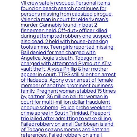
VII crew safely rescued, Personal items
found on beach search continues for
persons missing from capsized pirogue,
Valencia man in court for elderly man’s
murder, Cannabis found in boat 2
fishermen held, Off-duty officer killed
during attempted robbery one suspect
also dead, 2 held with house-breaking
tools ammo, Teen girls reported missing,
Bail denied for man charged with
Angelica Jogie’s death, Tobago man
charged with attempted Plymouth ATM
vault theft, Alyssa Phillip & her mother
appear in court, TTPS still silent on arrest
of Hadeeds, Agony over arrest of female
member of another prominent business
family, Pregnant woman stabbed 15 times
by partner, $6 million bail for woman in
court for multi-million dollar fraudulent
cheque scheme, Police probe weekend
crime spree in South Trinidad, Freeport
trio jailed after admitting to wake killing,
Failed robbery on small Caribbean island
of Tobago spawns memes and Batman
references, Failed robbery on small