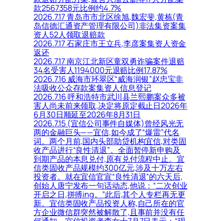
款2567358元比例约4.7%
2026.7.17 青岛市市北区徐旭,魏宏斐,黄栋(青
岛信德汇通资产管理有限公司)非法集资案集
资人52人领取退赔款
2026.7.17 石家庄市王立兵,李彦案集资人资金
返还
2026.7.17 南京江北新区童双勇诈骗案件退赔
34名受害人1194000元退赔比例17.87%
2026.7.16 威海市环翠区“威海润银”赵忠宝非
法吸收公众存款案集资人信息登记
2026.7.16 呼和浩特市武川县兰熙鹏案众多被
害人尚未前来领取,决定将原定截止日2026年
6月30日顺延至2026年8月31日
2026.7.15 (宜信公司事件自媒体)曾经风光无
两的金融巨头——宜信,如今成了“爆雷”代名
词。两个月前,国内头部助贷机构宜信,对类固
收产品进行“良性清退”。全面暂停新申购及
到期产品的本息兑付,原有兑付流程中止。宜
信类固收产品规模约300亿元,涉及十万左右
投资者。就在宜信官宣“良性清退”的六天后,
创始人唐宁发布一句话动态,他说：“二次创业
开启之日,拼搏ing。”此后,其个人专栏再无更
新。宜信类固收产品投资人称,自己所在的官
方企业微信群突然被解散了,且事前并没有任
何通知。宜信投资者李女士7月7日表示：“现