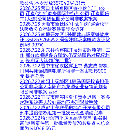
款公告,本次发放35704044.31元
2026.7.23 营口市鲅鱼圈区参小伙(辽宁)公
司,辽参(大连)商务国际旅行社公司,辽参同乐
堂(大连)公司鲅鱼圈分公司非吸案报案
2026.7.23 抚顺市新抚区“中农牛肉”赵岩松非
法吸收公众存款案涉案资金返还
2026.7.23 南通开发区 1.孙丽建非吸案赃款发
还比例25.9765% 2.冯金妹非吸案赃款发还比
例46.097%
2026.7.22 乐东县检察院开展涉案款项清理工
作,部分款项经多方联络,仍无法联系对应权利
人,长期无人认领(第二批)
2026.7.22 晋中市榆次区冀正中,桑志成,郭栋,
闫利兵掩饰隐瞒犯罪所得罪一案案款15900
元,提存公示
2026.7.22 南阳市宛城区 1.骏马国际投资担保
公司非吸案 2.南阳市九龙源企业营销策划有
限公司非吸案 登记
2026.7.22 宜宾市南溪区夏伍责令退赔一案多
次联系被害人段虹霞均不办理退款手续
2026.7.22 成都市美联蜀房地产开发有限公司
刑事退赔债权组第一批次已现金清偿完毕
2026.7.22 哈尔滨市平房区高晓庆等“银谷财
富”退赔案件第一批批量发放70名集资人总金
额为141,048.56元