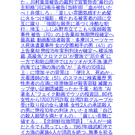
た」川村葉音被告の裁判で宣誓拒否”暴行の
主犯格”川口侑斗被告(当時18)「血が付いた
べ！弁償しろ」「楽しい雰囲気残すため髪
に火をつけ撮影」横たわる被害者の頭に交
互に蹴り, 「強固な殺意に基づく冷酷な犯
行」埼玉・ふじみ野市立てこもり医師殺害
事件 被告（70）の上告棄却 無期懲役確定へ
最高裁, 動画配信者殺害・多摩川スーツケー
ス死体遺棄事件 女の交際相手の男（41）の
上告棄却 懲役15年実刑判決が確定へ 横浜地
裁, 高級魚“クロマグロ”が豊漁で“厄介者”に
一方で和歌山県沖ではカツオが大不漁 瀬戸
内海では“南の海の魚”が「去年の10倍以
上」に増加 その背景は, 「便注入、死ぬか」
元看護師の女（51）のスマホに検索履歴 男
性患者の点滴に排泄物混ぜ殺害容疑 滅菌カ
ップ使い証拠隠滅図ったか 千葉・柏市, “AI
著名人”フェイク動画でウソの投資話…80代
女性から1700万円詐取 台湾詐欺グループか
受け取り役の女ら逮捕, 女性2人の承諾殺人
の男に懲役10年の判決 さいたま地裁「自己
の殺人願望を満たすもの」「厳しい非難に
値する」, 【北朝鮮拉致問題】「4人が一緒
だと今でも思っている」1967年雄武町沖で
イカ漁の家族4人が消息を絶つ…無事を祈る