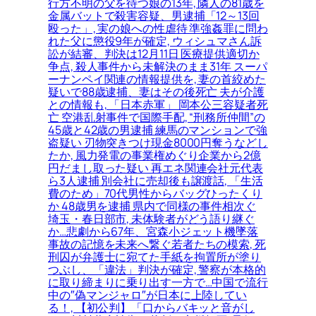
行方不明の父を待つ娘の13年, 隣人の81歳を
金属バットで殺害容疑、男逮捕「12～13回
殴った」, 実の娘への性虐待 準強姦罪に問わ
れた父に懲役9年が確定, ウィシュマさん訴
訟が結審、判決は12月11日 医療提供適切か
争点, 殺人事件から未解決のまま31年 スーパ
ーナンペイ関連の情報提供を, 妻の首絞めた
疑いで88歳逮捕、妻はその後死亡 夫が介護
との情報も, 「日本赤軍」 岡本公三容疑者死
亡 空港乱射事件で国際手配, “刑務所仲間”の
45歳と42歳の男逮捕 練馬のマンションで強
盗疑い 刃物突きつけ現金8000円奪うなどし
たか, 風力発電の事業権めぐり企業から2億
円だまし取った疑い 再エネ関連会社元代表
ら3人逮捕 別会社に売却後も譲渡話, 「生活
費のため」70代男性からバッグひったくり
か 48歳男を逮捕 県内で同様の事件相次ぐ
埼玉・春日部市, 未体験者がどう語り継ぐ
か…悲劇から67年、宮森小ジェット機墜落
事故の記憶を未来へ繋ぐ若者たちの模索, 死
刑囚が弁護士に宛てた手紙を拘置所が塗り
つぶし、「違法」判決が確定, 警察が本格的
に取り締まりに乗り出す一方で…中国で流行
中の″偽マンジャロ″が日本に上陸してい
る！, 【初公判】「口からバキッと音がし