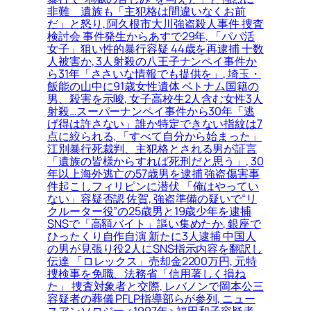
非難＿遺族も「主犯格は間違いなくお前
だ」と怒り, 阿久根市大川強盗殺人事件 捜査
検討会 事件発生からあすで29年, 「パパ活
女子」狙い性的暴行容疑 44歳を再逮捕 十数
人被害か, 3人射殺の八王子ナンペイ事件か
ら31年「ささいな情報でも提供を」, 埼玉・
飯能の山中に91歳女性遺体 ベトナム国籍の
男、殺害を示唆, 女子高校生2人含む女性3人
射殺…スーパーナンペイ事件から30年「逃
げ得は許さない」誰か特定できない指紋は7
点に絞られる, 「すべて自分から始まった」
江別暴行死裁判、主犯格とされる男が証言
「遺族の皆様からすれば死刑だと思う」, 30
年以上海外逃亡の57歳男を逮捕 強盗傷害事
件起こしフィリピンに潜伏 「俺はやってい
ない」容疑否認 佐賀, 強盗準備の疑いで“リ
クルーター役”の25歳男と19歳少年を逮捕
SNSで「高額バイト」謳い集めたか, 銀座で
ひったくり自作自演 新たに3人逮捕 中国人
の男が見張り役2人にSNS指示内容を翻訳し
伝達 「ロレックス」売却金2200万円, 元特
捜検事を免職、法務省「信用著しく損ね
た」 捜査対象者と交際, レバノンで岡本公三
容疑者の葬儀 PFLP指導部らが参列, ニュー
スアンソロジー <1997年> 福田和子容疑者