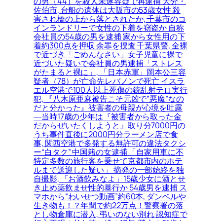
の男（44）を殺人未遂容疑で再逮捕 大分・
佐伯市, 台船の遺体は大阪市の53歳女性 殺
害され橋の上から落とされたか, 千葉市のコ
インランドリーで女性の下着を窃盗か 自称
会社員の54歳の男を逮捕 家から女性用の下
着約300点を押収 余罪を捜査 千葉県警, 全裸
で近づき「ごめんなさい」女子児童に裸で
近づいた疑いで会社員の男逮捕「ストレス
がたまると裸に」, 「日本赤軍」岡本公三容
疑者（78）が亡命先レバノンで死亡 イスラ
エル空港で100人以上死傷の銃乱射テロ実行
犯, 『八木原亜麻被告こそ元凶で”悪魔”なの
だと分かった』被害者の母親が心境を吐露
―当時17歳の少年は『被害者から取った金
だからぜいたくしようと』取り分7000円の
うち事件直後に2000円分ラーメン店で食
事, 関西空港で多発する無許可の違法タクシ
ー“白タク” 中国籍の女逮捕 「自家用車に不
特定多数の旅行客を乗せて京都市内のホテ
ルまで送迎した疑い」 摘発の一部始終を独
自撮影, 「お酒飲みなよ」15歳少女に酒とせ
き止め薬飲ませ性的暴行か 54歳男を逮捕 ス
マホから“わいせつ動画”約60本, ダンベルや
生き物も！？年間で約22万点！警察署の落
とし物倉庫に潜入, 弔いのない別れ 認知症で