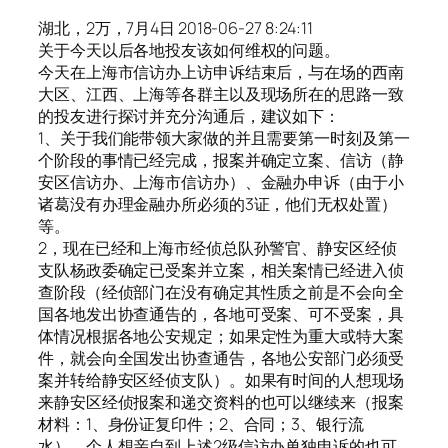
湖北，2万，7月4日 2018-06-27 8:24:11
关于今天以后各地投友该如何维权的问题。
今天在上海市信访办上访申诉结束后，与在场的西南
大区、江西、上海等各群主以及现场所在的思路一致
的投友进行探讨并充分沟通后，建议如下：
1、关于我们能带领大家做的并且需要第一时刻及第一
个阶段的事情已经完成，报案并确定立案、信访（静
安区信访办、上海市信访办）、金融办申诉（由于小
诸葛没有办理金融办所必须的3证，他们无权处置）
等。
2，现在已经和上海市经侦总队孙警官、静安区经侦
支队杨政委确定已受案并立案，相关案情已经进入侦
查阶段（经侦部门在没有确定其性质之前是不会向全
国各地发出协查通告的，各地可受案、可不受案，具
体情况根据各地公安规定；如果定性为重大或特大案
件，就会向全国发出协查通告，各地公安部门必须受
案并转给静安区经侦支队）。如果有时间的人想现场
来静安区经侦报案和递交资料的也可以继续来（报案
材料：1、身份证复印件；2、合同；3、银行流
水）。个人想亲自到上述2级信访办单独申诉的也可