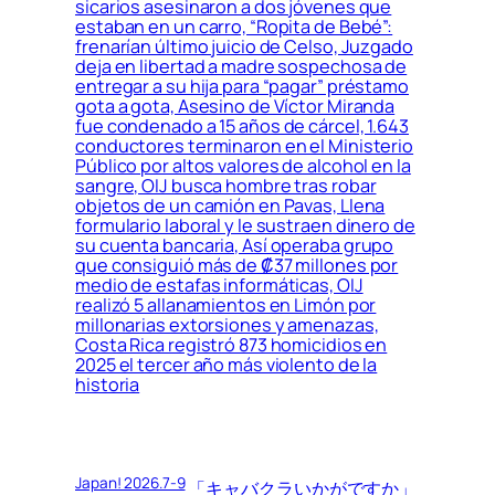
sicarios asesinaron a dos jóvenes que
estaban en un carro, “Ropita de Bebé”:
frenarían último juicio de Celso, Juzgado
deja en libertad a madre sospechosa de
entregar a su hija para “pagar” préstamo
gota a gota, Asesino de Víctor Miranda
fue condenado a 15 años de cárcel, 1.643
conductores terminaron en el Ministerio
Público por altos valores de alcohol en la
sangre, OIJ busca hombre tras robar
objetos de un camión en Pavas, Llena
formulario laboral y le sustraen dinero de
su cuenta bancaria, Así operaba grupo
que consiguió más de ₡37 millones por
medio de estafas informáticas, OIJ
realizó 5 allanamientos en Limón por
millonarias extorsiones y amenazas,
Costa Rica registró 873 homicidios en
2025 el tercer año más violento de la
historia
Japan! 2026.7-9
「キャバクラいかがですか」