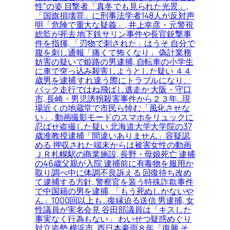
性”の姿 目撃者「真冬でも見られた光景」,
「国旗損壊罪」に刑事法学者148人が反対声
明「危険で重大な疑義」, 井上幸彦・元警視
総監が死去 地下鉄サリン事件や長官銃撃事
件を指揮, 「刃物で刺された」はうそ 自分で
腹を刺し通報「痛くて怖くなり」 偽計業務
妨害の疑いで姫路の男逮捕, 自転車の小学生
に車で突っ込み殺害しようとした疑い ４４
歳男を逮捕 すれ違う際にトラブルになり、
バック走行ではね飛ばし逃走か 大阪・守口
市, 長崎・男児誘拐殺害事件から２３年…現
場近くの地蔵堂で市民ら悼む「風化させな
い」, 動画撮影モードのスマホをリュックに
忍ばせ盗撮した疑い 北海道大学大学院の37
歳准教授逮捕「間違いありません」容疑認
める 押収された端末からは被害女性の動画
ＪＲ札幌駅の商業施設, 長野・母娘死亡 逮捕
の46歳父親が入院 逮捕前に有毒物を服用か
取り調べ中に体調不良訴える 回復待ち改め
て逮捕する方針, 警察官を装う特殊詐欺事件
で中国籍の男を逮捕, 「もう死ぬしかないや
ん」1000回以上も…復縁迫る送信 男逮捕, 女
性議員が実名会見 谷田部議員は「キスした
事実なく行為もない」 わいせつ疑惑めぐり
対立姿勢 横浜市, 西日本豪雨８年「復興 そ