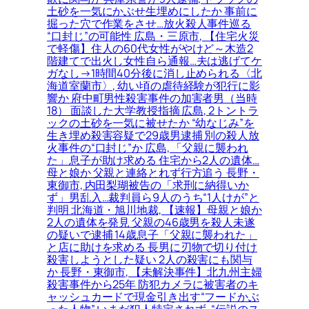
土砂を一気にかぶせ生埋めにしたか 事前に
掘った穴で作業をさせ…放火殺人事件巡る
“口封じ”の可能性 広島・三原市, 【住宅火災
で軽傷】住人の60代女性がやけど～木造2
階建てで出火し女性自ら通報…夫は逃げてケ
ガなし→1時間40分後に消し止められる〈北
海道室蘭市〉, 幼い頃の虐待経験が犯行に影
響か 府中町男性殺害事件の加害者男（当時
18） 面談した大学教授指摘 広島, 2トントラ
ックの土砂を一気に被せたか “幼なじみ”を
生き埋め殺害容疑で29歳男逮捕 別の殺人放
火事件の“口封じ”か 広島, 「父親に襲われ
た」息子が助け求める 住宅から2人の遺体…
母と娘か 父親と連絡とれず行方追う 長野・
東御市, 内田梨瑚被告の「求刑に納得いか
ず」男乱入…裁判員ら9人のうち“1人けが”と
判明 北海道・旭川地裁, 【速報】母親と娘か
2人の遺体を発見 父親の46歳男を殺人未遂
の疑いで逮捕 14歳息子「父親に襲われた」
と店に助けを求める 長男に刃物で切り付け
殺害しようとした疑い 2人の殺害にも関与
か 長野・東御市, 【未解決事件】北九州主婦
殺害事件から25年 防犯カメラに被害者のキ
ャッシュカードで現金引き出す“フードかぶ
った人物” いまだ犯人特定されず, “伝説のス