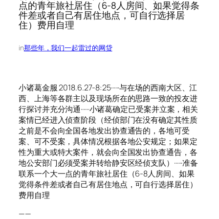
点的青年旅社居住（6-8人房间、如果觉得条
件差或者自己有居住地点，可自行选择居
住）费用自理
in
那些年，我们一起雷过的网贷
小诸葛金服 2018.6.27-8:25······与在场的西南大区、江
西、上海等各群主以及现场所在的思路一致的投友进
行探讨并充分沟通······小诸葛确定已受案并立案，相关
案情已经进入侦查阶段（经侦部门在没有确定其性质
之前是不会向全国各地发出协查通告的，各地可受
案、可不受案，具体情况根据各地公安规定；如果定
性为重大或特大案件，就会向全国发出协查通告，各
地公安部门必须受案并转给静安区经侦支队）······准备
联系一个大一点的青年旅社居住（6-8人房间、如果
觉得条件差或者自己有居住地点，可自行选择居住）
费用自理
——