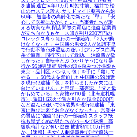
を逮捕 逃亡14年11カ月 時効寸前、福井で 松
山のホステス殺人, サリドマイド薬害から約
60年、被害者の高齢化で新たな「壁」 「安
心して医療にかかりたい」当事者たちが訴
える切実な声, 閉店間際の質店に強盗 従業員
が立ち向かうもケース叩き割り220万円の
ロレックス奪う 犯行の一部始終, 「2人が動
けなくなった」中国籍の男女2人が体調不良
で行動不能 低体温症の疑い 北アルプス白馬
岳で遭難、同行下山して救助, 「治療費が欲
しかった」自転車とぶつかりそうになり暴
行か 36歳男逮捕 男性の頭を踏みつけ撮影も
東京・品川区, パン切り包丁を手に「殺して
やる！」50代夫を脅迫した中国籍の39歳妻
を現行犯逮捕「包丁を持ちましたが夫には
向けていません」と容疑一部否認…「父と母
がもめている」と家族が110番〈北海道札幌
市〉, 隅田川花火で置き引きか 現金6000円
など盗んだ疑いで24歳男を現行犯逮捕 「東
京に遊びに来てお金がなくなった」, 営業中
の質店に“強盗”犯行の一部始終 スタッフ抵
抗も黒ずくめの男たちがバールで破壊、高
級腕時計など奪い逃走 被害額1000万円超
か, 【速報】男女4人刺傷事件で理学療法士