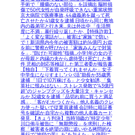
手術で「腫瘍のない部位」を誤摘出 脳幹損
傷で50代女性が自発呼吸できない重篤状態
京大病院で医療事故, 44歳義弟を蹴って死
亡させたか 41歳女を逮捕 日頃から同じ敷地
内の義弟宅と行き来…夫は外出中 「生活態
度に不満」暴行繰り返したか, 【特殊詐欺】
「よく変な電話が…」被害は“家族”で防い
で！新潟県内今年の被害額は約14億円 お盆
を前に警察が呼びかけ「家族みんなで対策
を」, “防げた可能性”指摘…小学1年の女の子
が母親と内縁の夫から虐待受け死亡した事
件 児相の対応等検証した第三者委が報告書,
【独自】「下着買ってくれませんか」女子
中学生になりすまし“パパ活”助長か35歳男
逮捕 「1日で10万稼げる」と少女勧誘, 「集
英社に恨みはない」ストレス発散で“43億円
超”のジャンプグッズを大量注文・キャンセ
ルか 32歳女を逮捕「品切れ前に買うと満足
感」, 「客がむかつくから」他人名義のクレ
カ使った疑いで従業員逮捕 会計時に暗証番
号を確認か 自宅から複数の他人名義カード
発見, 【きょう判決】当時18歳の”特定少年”
川口侑斗被告に「無期懲役」を求刑した検
察「被害者を絶望の淵に追いやる拷問的な
暴行で”地獄の苦しみ”を与えた」と強烈に