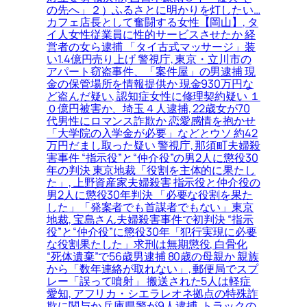
の先へ」２）ふるさとに明かりを灯したい…
カフェ店長として奮闘する女性【岡山】, タ
イ人女性従業員に性的サービスさせたか 経
営者の女ら逮捕 「タイ古式マッサージ」装
い1.4億円売り上げ 警視庁, 東京・立川市の
アパート窃盗事件、「案件屋」の男逮捕 現
金の保管場所を情報提供か 現金930万円な
ど盗んだ疑い, 認知症女性に修理契約疑い １
０億円被害か、埼玉４人逮捕, 22歳女が70
代男性にロマンス詐欺か 恋愛感情を抱かせ
「大学院の入学金が必要」などとウソ 約42
万円だまし取った疑い 警視庁, 那須町夫婦殺
害事件 “指示役”と“仲介役”の男2人に懲役30
年の判決 東京地裁「役割を主体的に果たし
た」, 上野資産家夫婦殺害 指示役と仲介役の
男2人に懲役30年判決 「必要な役割を果た
した」「発案者でも首謀者でもない」東京
地裁, 宝島さん夫婦殺害事件で初判決 “指示
役”と“仲介役”に懲役30年「犯行実現に必要
な役割果たした」求刑は無期懲役, 白骨化
“死体遺棄”で56歳男逮捕 80歳の母親か 親族
から「数年連絡が取れない」, 郵便局でスプ
レー「誤って噴射」 搬送された5人は軽症
愛知, アフリカ・シエラレオネ拠点の特殊詐
欺に関与か 兵庫県警が9人逮捕, トラックの