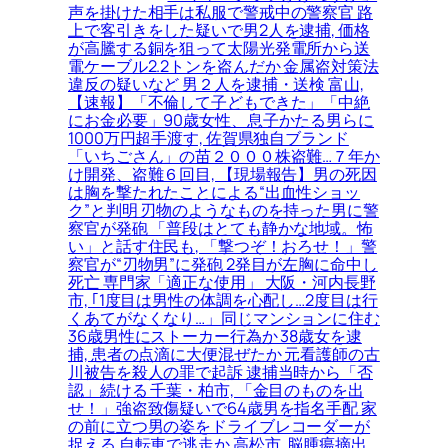
声を掛けた相手は私服で警戒中の警察官 路
上で客引きをした疑いで男2人を逮捕, 価格
が高騰する銅を狙って太陽光発電所から送
電ケーブル2.2トンを盗んだか 金属盗対策法
違反の疑いなど 男２人を逮捕・送検 富山,
【速報】「不倫して子どもできた」「中絶
にお金必要」90歳女性、息子かたる男らに
1000万円超手渡す, 佐賀県独自ブランド
「いちごさん」の苗２０００株盗難…７年か
け開発、盗難６回目, 【現場報告】男の死因
は胸を撃たれたことによる“出血性ショッ
ク”と判明 刃物のようなものを持った男に警
察官が発砲 「普段はとても静かな地域。怖
い」と話す住民も, 「撃つぞ！おろせ！」警
察官が“刃物男”に発砲 2発目が左胸に命中し
死亡 専門家「適正な使用」 大阪・河内長野
市, ｢1度目は男性の体調を心配し…2度目は行
くあてがなくなり…」同じマンションに住む
36歳男性にストーカー行為か 38歳女を逮
捕, 患者の点滴に大便混ぜたか 元看護師の古
川被告を殺人の罪で起訴 逮捕当時から「否
認」続ける 千葉・柏市, 「金目のものを出
せ！」強盗致傷疑いで64歳男を指名手配 家
の前に立つ男の姿をドライブレコーダーが
捉える 自転車で逃走か 高松市, 脳腫瘍摘出