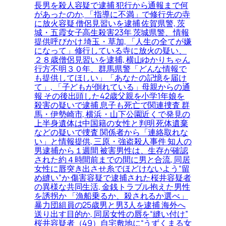
長男を殺人容疑で逮捕 犯行から通報まで何
があったのか, 「指導に不満」で修行先の寺
に放火容疑 僧侶見習いを逮捕 佐賀県警, 茨
城・五霞女子高生殺害23年 茨城県警、情報
提供呼びかけ 埼玉・草加, 「人生の全てが嫌
になって」修行している寺に放火の疑い、
２８歳僧侶見習いを逮捕, 横山ゆかりちゃん
行方不明３０年、群馬県警「どんな情報で
も提供してほしい」「あなたの記憶を届け
て」, 「子どもが倒れている」母親からの通
報 その後出頭した42歳父親を小学1年娘を
殺害の疑いで逮捕 息子も死亡で関連捜査 群
馬・伊勢崎市, 横浜・山下公園近くで発見の
上半身遺体は中国籍の女性と判明 死体遺棄
などの疑いで捜査 関係者から「連絡取れな
い」と情報提供, 三原・強盗殺人事件 知人の
男逮捕から１週間 被害男性は、生存が確認
された約４時間前までの間に男と合流, 同居
女性に唇突き出させ糸でほどけないよう“留
め縫い”か 傷害容疑で逮捕された桜井容疑者
の異様な共同生活, 金銭トラブル抱えた男性
を誘拐か 「漁船乗るか、殺されるか選べ」
暴力団組員の25歳男と男3人を逮捕 海外へ
送り出す目的か, 同居女性の唇を“縫い付け”
桜井容疑者（49）自宅敷地に“うずくまる女