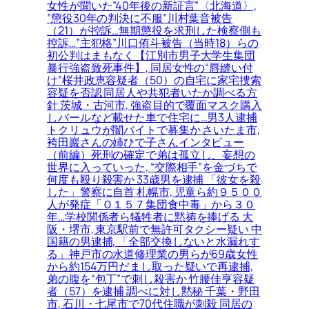
女性が聞いた”40年後の新証言”〈北海道〉,
”懲役30年の判決に不服”川村葉音被告
（21）が控訴…無期懲役を求刑した検察側も
控訴…”主犯格”川口侑斗被告（当時18）らの
初公判はまもなく【江別市男子大学生集団
暴行強盗致死事件】, 同居女性の“唇縫い付
け”桜井政恵容疑者（50）の自宅に家宅捜索
容疑を否認 同居人や共犯者いたか調べる方
針 茨城・古河市, 強盗目的で覆面マスク購入
しバールなど載せた車で住宅に…男3人逮捕
トクリュウが闇バイトで募集か さいたま市,
袴田巖さんの姉ひで子さんインタビュー
（前編）死刑の確定で弟は孤立し、妄想の
世界に入っていった, “交際相手”を金づちで
何度も殴り殺害か 33歳男を逮捕 「彼女を殺
した」警察に自首 札幌市, 児童ら約９５００
人が発症「Ｏ１５７集団食中毒」から３０
年…学校関係者ら犠牲者に黙祷を捧げる 大
阪・堺市, 東京駅前で無許可タクシー疑い 中
国籍の男逮捕, 「全部交換しないと水漏れす
る」神戸市の水道修理業の男らが69歳女性
から約154万円だまし取った疑いで再逮捕,
弟の腹を“包丁”で刺し殺害か 竹腰佳亨容疑
者（57）を逮捕 調べに対し黙秘 千葉・野田
市, 石川・七尾市で70代住職が刺殺 同居の