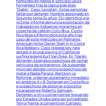
homicidio en Hatillo 8, Esto dijo Laura
Fernández tras la captura de alias
‘Diablo’, Caso ‘Leviatán’: Estas personas
faltan por detener, Hombre asesinado en
Siquirres tenía 34 años; OIJ identificó a la
víctima, Informe denuncia explotación de
trabajadores indígenas migrantes en
cosecha de café en Coto Brus, Costa
Rica llega a 8 femicidios este año tras
caso de este miércoles en Palmares,
American Hotel Owner Slain in in Costa
Rica Robbery, Cops release key new
details in brutal slaying of California
surfing legend Kurt Van Dyke, En Tilarán:
detienen a banda sospechosa de tachar
vehículos de extranjeros, Se suspende
inicio del debate contra sospechoso de
matar a Nadia Peraza, Alerta en La
Reforma: ordenan aislamiento inmediato
en ámbitos A y B, Detienen en Costa Rica
a sospechoso de asesinar a opositor
nicaragüense Roberto Samcam,
Detienen a otro costarricense requerido
por Estados Unidos para ser extraditado,
Terror frente a convento en Cartago: