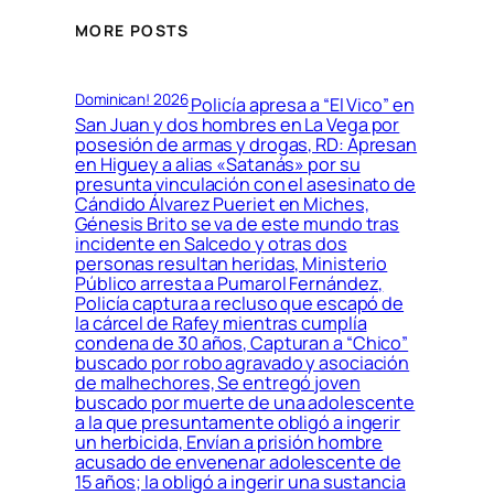
MORE POSTS
Dominican! 2026
Policía apresa a “El Vico” en
San Juan y dos hombres en La Vega por
posesión de armas y drogas, RD: Apresan
en Higuey a alias «Satanás» por su
presunta vinculación con el asesinato de
Cándido Álvarez Pueriet en Miches,
Génesis Brito se va de este mundo tras
incidente en Salcedo y otras dos
personas resultan heridas, Ministerio
Público arresta a Pumarol Fernández,
Policía captura a recluso que escapó de
la cárcel de Rafey mientras cumplía
condena de 30 años, Capturan a “Chico”
buscado por robo agravado y asociación
de malhechores, Se entregó joven
buscado por muerte de una adolescente
a la que presuntamente obligó a ingerir
un herbicida, Envían a prisión hombre
acusado de envenenar adolescente de
15 años; la obligó a ingerir una sustancia