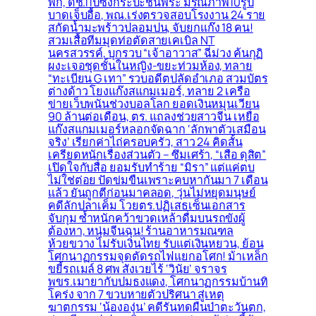
พัก, ดช.11ปีซิ่งกระบะชนพระ มรณภาพ10รูป
บาดเจ็บอื้อ, พณ.เร่งตรวจสอบโรงงาน 24 ราย
สกัดน้ำมะพร้าวปลอมปน, จับยกแก๊ง 18 คน!
สวมเสื้อทีมมุดท่อตัดสายเคเบิล NT
นครสวรรค์, บุกรวบ “เจ้าอาวาส” ฉี่ม่วง ค้นกุฏิ
ผงะเจอชุดชั้นในหญิง-ขยะท่วมห้อง, ทลาย
“ทะเบียน G เทา” รวบอดีตปลัดอำเภอ สวมบัตร
ต่างด้าว โยงแก๊งสแกมเมอร์, ทลาย 2 เครือ
ข่ายเว็บพนันช่วงบอลโลก ยอดเงินหมุนเวียน
90 ล้านต่อเดือน, ตร. แถลงช่วยสาวจีน เหยื่อ
แก๊งสแกมเมอร์หลอกจัดฉาก ‘ลักพาตัวเสมือน
จริง’ เรียกค่าไถ่ครอบครัว, สาว 24 คิดสั้น
เครียดหนักเรื่องส่วนตัว – ซึมเศร้า, “เสือ ดุสิต”
เปิดใจกับสื่อ ยอมรับทำร้าย “มิรา” แต่แค่ตบ
ไม่ใช่ต่อย ปัดข่มขืนเพราะคบหากันมา 7 เดือน
แล้ว ยันถูกตีก่อนมาคลอด, วุ่นไม่หยุดมนุษย์
คดีลักปลาเค็ม โวยตร.ปฏิเสธเซ็นเอกสาร
จับกุม ซ้ำหนักคว้าขวดเหล้าดื่มบนรถขังผู้
ต้องหา, หนุ่มจีนฉุน! ร้านอาหารมณฑล
ห้วยขวาง ไม่รับเงินไทย รับแต่เงินหยวน, ย้อน
โศกนาฏกรรมจุดตัดรถไฟแยกอโศก! ม้าเหล็ก
ขยี้รถเมล์ 8 ศพ สังเวยไร้ ‘วินัย’ จราจร
พขร.เมายากับปมธงแดง, โศกนาฏกรรมบ้านทิ
โคร่ง จาก 7 ขวบหายตัวปริศนา สู่เหตุ
ฆาตกรรม ‘น้ององุ่น’ คดีรันทดผืนป่าตะวันตก,