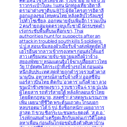
คดี ฮลุน โซโล่ เสียชีวิต, รวบชายอายุ 48 ปี วิ่ง
ราวกระเป๋าใบละ 1 แสน นักท่องเที่ยวอิตาลี,
ดราม่าต่างชาติบน BTS ผู้จัดโครงการอิตาลี
ออกแถลงขอโทษคนไทย หลังคลิปไวรัลแชร์
ไปทั่วโซเชียล, ออกหมายจับเพิ่มอีก 1 รวมเป็น
2 คนร้ายถล่มจุดตรวจบูเก๊ะซามี นักรบชุดดำ
เร่งกระชับพื้่นที่บนเทือกเขา, Thai
authorities hunt for suspects after an
attack in troubled south kills 5 soldiers,
ป.ป.ส.สอบเข้มสองผัวเมียรับจ้างส่งพัสดุยัดไส้
เฮโรอีนจากลาวเข้ากรุงเทพฯ ก่อนส่งให้แอร์
สาว เตรียมหมายจับ-ขยายผลถึงผู้ว่าจ้าง,
สยองพัทยา! หนุ่มแดนจิงโจ้ฆ่าเปลือยสาวไทย
วัย 17 ยัดศพใส่กระเป๋าทิ้งข้างรถไฟ ก่อนเผ่น
หนีกลับประเทศ สุดท้ายถูกตำรวจรวบตัวคาส
นามบิน, อุทาหรณ์สายรับจ้างหิ้ว! ออสซี่จับ
แอร์สาวบินไทย ติดกับ ‘อวตาร’ แก๊งค้ายา ลวง
ขนเป๋าช้างซุกผงขาว, รวบชาวจีน 4 ราย ปะปน
ผู้โดยสาร รถทัวร์สายใต้ หลังลักลอบเข้าไทย
โดยผิดกฎหมาย, สลดซ้ำ! ล่าสุดพระมรณภาพ
เพิ่ม เผยนาทีชีวิต พระต้นแถวตะโกนบอก
หลบรอดมาได้ 5 รูป, ยิ่งช็อกหนัก! เผยอาการ
ล่าสุด 11 ขวบ ซิ่งกระบะชนพระธุดงค์, ‘ส.ต.อ.’
โรงพักแสมดำเครียดเลิกกับแฟนเก่าวิดีโอคอ
ลหาเพื่อน ก่อนลั่นไกจ่อขมับยิงตัวดับคาบ้าน