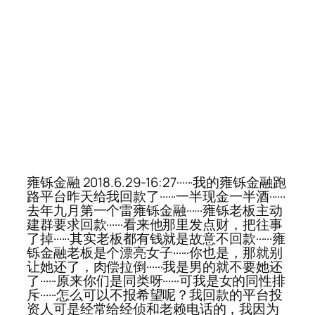
雍铄金融 2018.6.29-16:27······我的雍铄金融跑
路平台昨天给我回款了······一半现金一半酒······
去年九月第一个雷雍铄金融······雍铄老板主动
建群要求回款······看来他那里发点财，把往事
了掉······其实老板都有钱就是故意不回款······雍
铄金融老板是个漂亮女子······你也是，那就别
让她还了，肉偿拉倒······我是男的就不要她还
了······原来你们是同类呀······可我是女的同性排
斥······怎么可以不报希望呢？我回款的平台投
资人可是经常给经侦和老赖电话的，我因为