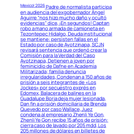
Mexico! 2026
Padre de normalista participa
en audiencia del exgobernador Ángel
Aguirre “nos hizo mucho daño y ocultó
evidencias” dice, ¡En segundos! Captan
robo a mano armada de camioneta en
Tezontepec Hidalgo, Deuda institucional
se mantiene: persisten fallas en el
Estado por caso de Ayotzinapa, SCJN
revisará sentencia que ordenó crear la
Comisión para la Verdad del Caso
Ayotzinapa, Detienen a joven por
feminicidio de Dafne en Academia
Militarizada; familia denuncia
irregularidades, Condenan a 150 años de
prisión a seis integrantes de «Los
Jockes» por secuestro exprés en
Edomex, Balacera de balines en la
Guadalupe Borja deja mujer lesionada,
Dan fin a prisión domiciliaria de Brenda
Quevedo por caso Wallace, Juez
condena al empresario Zhenli Ye Gon,
Zhenli Ye Gon recibe 15 años de prisión:
cierra caso de lavado por 205 mdd, Los
205 millones de dólares en billetes de