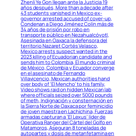
Zhenli Ye Gon llegan ante la Justicia 19
años después, More than a decade after
43 students vanished in Mexico ex-
governor arrested accused of cover-up,
Condenan a Diego Jiménez Colín más de
34 años de prisión por robo en
transporte público en Nezahualcóyotl,
Asesinada en Oaxaca la defensora del
territorio Nazaret Cortés Velasco,
Mexico arrests suspect wanted in the
2023 killing of Ecuadorian candidate and
sends him to Colombia, El mundo criminal
de México, Colombia y Ecuador converge
en el asesinato de Fernando
Villavicencio, Mexican authorities hand
over body of ‘El Mencho’ to his family,
Video shows raid on hidden Mexican lab
where officials seized over 5000 pounds
of meth, Indignación y consternación en
la Sierra Norte de Oaxaca por feminicidio
de joven maestra en Lachichina, Fuerzas
armadas capturan a ‘El Lexus’ líder de
Operativa Ranger del Cártel del Golfo en
Matamoros, Aseguran 8 toneladas de
autopartes y dosis de metanfetamina en