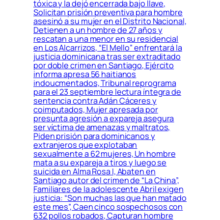
tóxica y la dejó encerrada bajo llave,
Solicitan prisión preventiva para hombre
asesinó a su mujer en el Distrito Nacional,
Detienen a un hombre de 27 años y
rescatan a una menor en su residencial
en Los Alcarrizos, “El Mello” enfrentará la
justicia dominicana tras ser extraditado
por doble crimen en Santiago, Ejército
informa apresa 56 haitianos
indoucmentados, Tribunal reprograma
para el 23 septiembre lectura íntegra de
sentencia contra Adán Cáceres y
coimputados, Mujer apresada por
presunta agresión a expareja asegura
ser víctima de amenazas y maltratos,
Piden prisión para dominicanos y
extranjeros que explotaban
sexualmente a 62 mujeres, Un hombre
mata a su expareja a tiros y luego se
suicida en Alma Rosa I, Abaten en
Santiago autor del crimen de “La China”,
Familiares de la adolescente Abril exigen
justicia: “Son muchas las que han matado
este mes”, Caen cinco sospechosos con
632 pollos robados, Capturan hombre