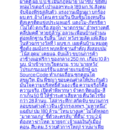
ผ่าคดี ผอ.ป.ป.ช.เมินกฎหมาย ‘เมาขับ’ ขยี้ดับ
หนุ่มไรเดอร์ เป่าแอลฯ ทะลุ 189 มก.% สังคม
จับจ้องพิรุธสลับตัว, แรงงานเมียนมา บุกร้อง
ผบ.ตร. อ้างโดน ตร.บ่อวิน บีบเซ็นโยงทุนจีน
ดิสเครดิตแข่งประมูลแอร์, แตงโม-ภัทรธิดา
(ไม่ได้) ตกเรือ ส่อถูก “ฆาตกรรม” อำพรางคดี,
คลี่ปมคดี ‘หวย6ล้าน’ อลวน เพื่อนบ้านจำนน
ต่อหลักฐาน รับสิ้น ‘โลภ’ หวังรวยลัด แพ้เสียง
ในหัวฉกรางวัลที่ 1, ผบช.ก. เผยค้นบ้าน หมอดู
ชื่อดัง อมมังกร พบหลักฐานสำคัญ สั่งสอบปม
‘โน้ส อุดม’ เคยแฉ, จับแล้ว ขบวนการค้า
งาช้างแอฟริกา ของกลาง 250 กก. เกือบ 10 ล้า
นบ. นำเข้าจากเวียดนาม, รวบ ‘นายหวัง’
โปรแกรมเมอร์จีน แฮกค่ายเกมยักษ์ ฉก
Source Code ทำเกมเถื่อน ซุกคอนโด
สุขุมวิท, มิน พีชญา ขอบคุณศาลให้ประกันตัว
มั่นใจความบริสุทธิ์ตัวเอง เชื่อ ความจริงก็คือ
ความจริง, เปิดคำพิพากษา จำคุก ทิดแย้ม-สี
กาเก็น 50 ปี ให้ชำระค่าเสียหาย คืนวัดไร่ขิง
กว่า 28 ล้านบ., ไล่ล่าระทึก! สกัดจับ ขบวนการ
ลอบขนต่างด้าวจีน เข้ากรุงเทพฯ, “มหาหนึ่ง”
แฉยับ! ปม 180 ล้าน “โทน บางแค” ไม่ได้หลอก
“มาดามเก่ง” ชี้ตัวละครลับ “ตี๋ตื่น”, รวบ 2 ผู้
ต้องหา ฆ่าโหด ‘ยายจุก’ เจ้าแม่เงินกู้เมือง
คอน, สืบ ตม.3 รวบตัวการใหญ่! รวบมาเฟีย