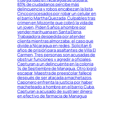
83% de ciudadanos percibe más
delincuencia y robos encabezan la lista,
Cinco procesados por robar un celular en
el barrio Martha Quezada, Culpables tras
crimen en Mozonte que cobró la vida de
un joven, Piden 5 años a hombre por
vender marihuana en Santa Elena,
Trabajadora despedida por atender
clienta mientras almorzaba: el caso que
divide a Nicaragua en redes, Solicitan 6
años de prisión para asaltantes de Villa El
Carmen, Tres personas son acusadas de
obstruir funciones y agredir a oficiales,
Capturan a un delincuente en la colonia
14 de Septiembre de Managua. Otro logró
escapar, Maestra de preescolar fallece
después de ser atacada a machetazos,
Caponero enfrenta la justicia por haber
macheteado a hombre en el barrio Cuba,
Capturan a acusado de sustraer dinero
en efectivo de farmacia de Managua