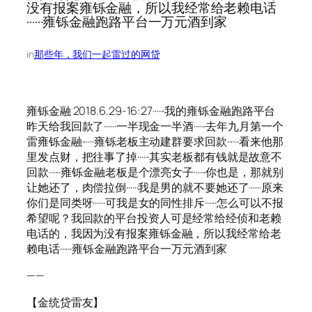
没有报案雍铄金融，所以我经常给老赖电话
······雍铄金融跑路平台一万元酒到家
in
那些年，我们一起雷过的网贷
雍铄金融 2018.6.29-16:27······我的雍铄金融跑路平台
昨天给我回款了······一半现金一半酒······去年九月第一个
雷雍铄金融······雍铄老板主动建群要求回款······看来他那
里发点财，把往事了掉······其实老板都有钱就是故意不
回款······雍铄金融老板是个漂亮女子······你也是，那就别
让她还了，肉偿拉倒······我是男的就不要她还了······原来
你们是同类呀······可我是女的同性排斥······怎么可以不报
希望呢？我回款的平台投资人可是经常给经侦和老赖
电话的，我因为没有报案雍铄金融，所以我经常给老
赖电话······雍铄金融跑路平台一万元酒到家
——
【金统贷雷友】