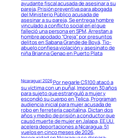
ayudante fiscal acusada de asesinar a su
pareja, Prisión preventiva para abogada
del Ministerio Público acusada de
asesinar a su pareja, Se entrega hombre
vinculado a conflicto social en el que
falleció una persona en SPM, Arrestan a
hombre apodado “Oreja” por presuntos
delitos en Sabana Grande de Boyá, Tio-
abuelo confiesa violación y asesinato de
niña Brianna Genao en Puerto Plata
Nicaragua! 2026
Por negarle C$100 atacó a
su víctima con un puñal, Imponen 30 años
para sujeto que estranguló a mujer y
escondió su cuerpo en Telica, Programan
audiencia inicial para mujer acusada de
robo en ferretería capitalina, Dictan dos
años y medio de prisión a conductor que
causó muerte de mujer en Jalapa, EE.UU.
acelera deportaciones a Nicaragua: 51
vuelos en cinco meses de 2026,
Inseguridad en Nicaragua se dispara: