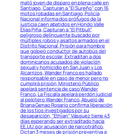
mató joven de disparo en plena calle en
Santiago, Capturan a “El Sureño” con 16
motos robadas en Santiago, Policía
Nacional informa dos prófugos de la
justicia caen abatidos en Hondo Valle
Elías Piña, Capturan a “El Pitbull”
peligroso delincuente buscado por
múltiples robos y asaltos armados en el
Distrito Nacional, Prisión para hombre
que golpeó conductor de autobús del
transporte escolar, Extraditan a dos
dominicanos acusados de violación
sexual y homicidio en San Juan y Los
Alcarrizos, Wander Franco es hallado
responsable en caso de menor pero no
cumplirá prisión, Ministerio Público
apelará sentencia de caso Wander
Franco, La Fiscalía apelará perdón judicial
al pelotero Wander Franco, Abuelo de
Briana Genao Rosario confirma liberación
de los tíos investigados por su
desaparición, “Ethian” Vásquez tiene 43
días esperando ser extraditado hacia
EE.UU. por acusación de narcotráfico,
Dictan 3 meses de prisión preventiva a