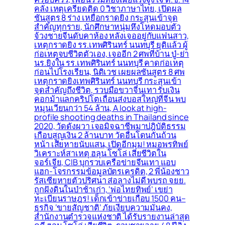
คลั่ง เหตุเครียดติด 0 วิชาภาษาไทย, เปิดผล
ชันสูตร 8 ร่าง เหยื่อกราดยิง กระสุนเข้าจุด
สำคัญทุกราย, นักศึกษาหนุ่มหึงโหดมอบตัว
จ้วงชายจีนดับคาห้อง หลังเจออยู่กับแฟนสาว,
เหตุกราดยิง รร.เทพศิรินทร์ นนทบุรี ยุติแล้ว ผู้
ก่อเหตุจบชีวิตตัวเอง, เจออีก 2 ศพที่บ้าน ปู่-ย่า
นร.ยิงใน รร.เทพศิรินทร์ นนทบุรี คาดก่อเหตุ
ก่อนไปโรงเรียน, นิติเวช เผยผลชันสูตร 8 ศพ
เหตุกราดยิงเทพศิรินทร์ นนทบุรี กระสุนเข้า
จุดสำคัญถึงชีวิต, รวบมือขวาจีนเทา รับเงิน
คอกม้าแลกคริปโตเถื่อนส่งบอสใหญ่ที่จีน พบ
หมุนเวียนกว่า 54 ล้าน, A look at high-
profile shooting deaths in Thailand since
2020, วัดดังผวา เจอมิจฉาชีพมาปฎิบัติธรรม
เกือบสูญเงิน 2 ล้านบาท วัดอื่นโดนกันถ้วน
หน้า เสียหายนับแสน, เปิดอีกมุม! หมอพรทิพย์
วิเคราะห์สาเหตุ ฮลุน โซโล่ เสียชีวิตใน
จอร์เจีย, CIB บุกรวบเครือข่ายจีนเทา แอบ
แฮก-โจรกรรมข้อมูลบัตรเครดิต, 2 พี่น้องชาว
รัสเซียหายตัวปริศนา ส่อลางไม่ดี พบรถ จยย.
ถูกฝังดินในป่าช้าเก่า, ‘พ่อไทยทิพย์’ เขย่า
ทะเบียนราษฎร! เด็กเข้าข่ายเกือบ 1500 คน–
ธุรกิจ ‘ขายสัญชาติ’ ภัยเงียบความมั่นคง,
สำนักงานตำรวจแห่งชาติ ได้รับรายงานล่าสุด