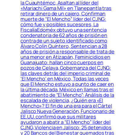
la Cuauhtémoc, Asaltan al líder del
«Mariachi Gama Mil» en Tlanepantla tras
retirar dinero de un cajero, Confirman
muerte de “El Mencho” líder del CJNG:
cómo fue y posibles sucesores, La
FiscalíaEdoméx obtuvo una sentencia
condenatoria de 62 años de prisión en
contra de un sujeto identificado como
Álvaro Colín Quintero, Sentencian a 28
años de prisión a responsable de trata de
una menor en Atizapán, Feminicidios en
Guanajuato: hallan cinco cuerpos en
pozos de Celaya, Gobernanza del CJNG:
las claves detrás del imperio criminal de
‘El Mencho’ en México, Todas las veces
que El Mencho estuvo a punto de caer en
la última década, México en llamas tras el
abatimiento de “El Mencho”: Análisis de la
escalada de violencia, ¿Quién era «El
Mencho»? El fin de una era para el Cártel
Jalisco Nueva Generación, Funcionario de
EE.UU. confirmó que sus militares
ayudaron a abatir a “El Mencho” líder del
CJNG, Violencia en Jalisco: 25 detenidos
y 20 Bancos del Bienestar quemados tras