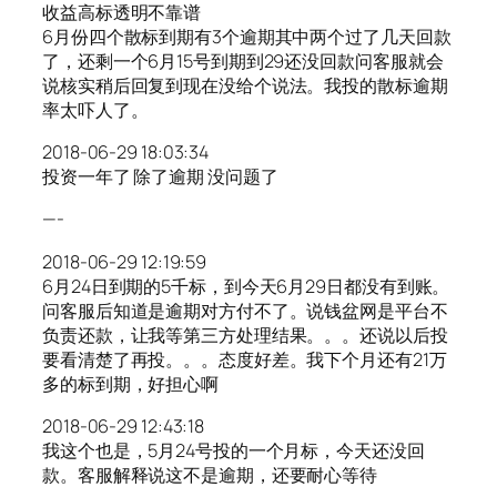
收益高标透明不靠谱
6月份四个散标到期有3个逾期其中两个过了几天回款
了，还剩一个6月15号到期到29还没回款问客服就会
说核实稍后回复到现在没给个说法。我投的散标逾期
率太吓人了。
2018-06-29 18:03:34
投资一年了 除了逾期 没问题了
—-
2018-06-29 12:19:59
6月24日到期的5千标，到今天6月29日都没有到账。
问客服后知道是逾期对方付不了。说钱盆网是平台不
负责还款，让我等第三方处理结果。。。还说以后投
要看清楚了再投。。。态度好差。我下个月还有21万
多的标到期，好担心啊
2018-06-29 12:43:18
我这个也是，5月24号投的一个月标，今天还没回
款。客服解释说这不是逾期，还要耐心等待