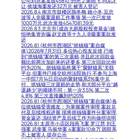
公司刘慧案发放45810.95元 2.谢阳飞,玛尼才
让,侯垅海案发还32万元 被害人登记
2026.8.4 南京市鼓楼区陈冬梅,姚小冬,豆忠
波等人非吸案退赔工作事项,第一次已发放
1000万元,此次发放4547081.39元
2026.8.3 北京市(成吉大易股权投资基金)姚
恒艳集资诈骗,赵文政等十九人非吸案案款发
还
2026.8.1 (杭州市西湖区“抓钱猫”案自媒
体)2026年7月31日,多位热心投友反馈,已收
到“抓钱猫”案的第三次退赔,并且此次回款金
额比前两次加起来的还要多,第三次回款比例
约为20%。抓钱猫虽然属于“聚财猫系”关联
平台,但案件已移交杭州法院执行,不参与上海
一中院7月14日启动的聚财猫系3%集中兑
付。抓钱猫三次退赔的走势,和大部分平台“越
退越少”的规律不同：第一次3.5%,第二次
4.8%,第三次直接飙到约20%
2026.8.1 (杭州市西湖区“抓钱猫”案自媒体)各
位抓钱猫受害难友：为掌握案件审理,案款兑
付及后续维权进展,现将抓钱猫案件分案审理,
资金返还,冻结资产及后续工作方向做些说明
2026.8.1 太原市小店区段燕飞案 罗江慧,刘王
强案 武奎案 马振华案 4案案款10余万 因联系
不上被害人,提存公示