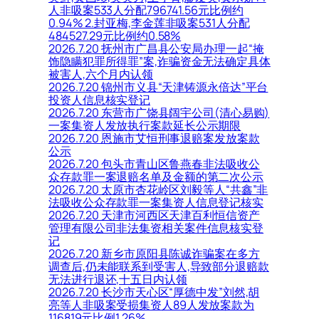
人非吸案533人分配796741.56元比例约
0.94% 2.封亚梅,李金莲非吸案531人分配
484527.29元比例约0.58%
2026.7.20 抚州市广昌县公安局办理一起“掩
饰隐瞒犯罪所得罪”案,诈骗资金无法确定具体
被害人,六个月内认领
2026.7.20 锦州市义县“天津铸源永倍达”平台
投资人信息核实登记
2026.7.20 东营市广饶县阔宇公司(清心易购)
一案集资人发放执行案款延长公示期限
2026.7.20 恩施市艾恒刑事退赔案发放案款
公示
2026.7.20 包头市青山区鲁燕春非法吸收公
众存款罪一案退赔名单及金额的第二次公示
2026.7.20 太原市杏花岭区刘毅等人“共鑫”非
法吸收公众存款罪一案集资人信息登记核实
2026.7.20 天津市河西区天津百利恒信资产
管理有限公司非法集资相关案件信息核实登
记
2026.7.20 新乡市原阳县陈诚诈骗案在多方
调查后,仍未能联系到受害人,导致部分退赔款
无法进行退还,十五日内认领
2026.7.20 长沙市天心区“厚德中发”刘然,胡
亮等人非吸案受损集资人89人发放案款为
116819元比例1.26%