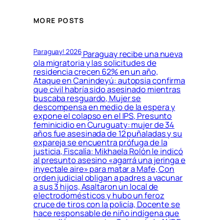
MORE POSTS
Paraguay! 2026
Paraguay recibe una nueva
ola migratoria y las solicitudes de
residencia crecen 62% en un año,
Ataque en Canindeyú: autopsia confirma
que civil habría sido asesinado mientras
buscaba resguardo, Mujer se
descompensa en medio de la espera y
expone el colapso en el IPS, Presunto
feminicidio en Curuguaty: mujer de 34
años fue asesinada de 12 puñaladas y su
expareja se encuentra prófuga de la
justicia, Fiscalía: Mikhaela Rolón le indicó
al presunto asesino «agarrá una jeringa e
inyectale aire» para matar a Mafe, Con
orden judicial obligan a padres a vacunar
a sus 3 hijos, Asaltaron un local de
electrodomésticos y hubo un feroz
cruce de tiros con la policía, Docente se
hace responsable de niño indígena que