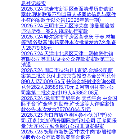
息登记核实
2026.7.24 龙岩市新罗区全面清理历史遗留
案款,现将联系不到当事人或案款信息与案件
不符的案款予以公告(2026年第一期)
2026.7.24 三明市三元区张荣鑫,张曼丽追缴
违法所得一案2人领取执行案款
2026.7.24 哈尔滨市平房区高晓庆,于春,林旭
等“银谷财富”退赔案件本次批量发放7名集资
人28779.66元
2026.7.24 天津市北辰区天津二塑物资供销
有限公司等非法吸收公众存款案案款第三次
清退
2026.7.24 周口市扶沟县 1.京贸,金城公司两
案第二批次兑付,北京京贸投资基金公司兑付
890人1371009.64元,扶沟金城创业咨询公司
兑付262人2858315.70元 2.河南明礼实业公
司案第二批次兑付119人43862.08元
2026.7.24 深圳市“美银平台,天华平台,中金国
际平台”许金华,刘世奇,许长途等人诈骗案领
款公告,本次发放35704044.31元
2026.7.23 营口市鲅鱼圈区参小伙(辽宁)公
司,辽参(大连)商务国际旅行社公司,辽参同乐
堂(大连)公司鲅鱼圈分公司非吸案报案
2026.7.23 抚顺市新抚区“中农牛肉”赵岩松非
法吸收公众存款案涉案资金返还