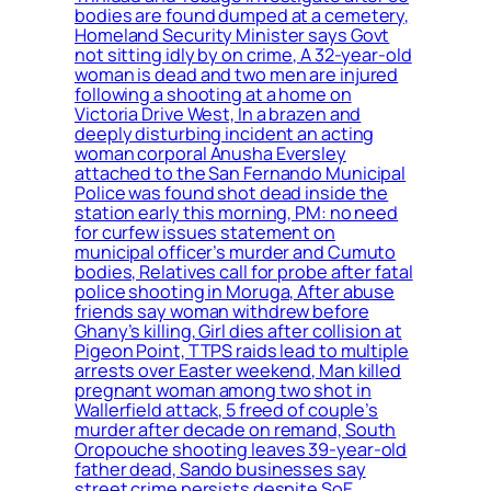
bodies are found dumped at a cemetery,
Homeland Security Minister says Govt
not sitting idly by on crime, A 32-year-old
woman is dead and two men are injured
following a shooting at a home on
Victoria Drive West, In a brazen and
deeply disturbing incident an acting
woman corporal Anusha Eversley
attached to the San Fernando Municipal
Police was found shot dead inside the
station early this morning, PM: no need
for curfew issues statement on
municipal officer’s murder and Cumuto
bodies, Relatives call for probe after fatal
police shooting in Moruga, After abuse
friends say woman withdrew before
Ghany’s killing, Girl dies after collision at
Pigeon Point, TTPS raids lead to multiple
arrests over Easter weekend, Man killed
pregnant woman among two shot in
Wallerfield attack, 5 freed of couple’s
murder after decade on remand, South
Oropouche shooting leaves 39-year-old
father dead, Sando businesses say
street crime persists despite SoE,