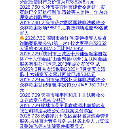
分配抵债财产总价值为1178.5248万元
2026.7.30 长沙市芙蓉区曹建责令退赔一案
案款已全部执行到位,请被害人姜艳一年内办
理案款领取手续
2026.7.30 大庆市萨尔图区国轶非法吸收公
众存款案款项38500元,将按判项退赔88名被
害人
2026.7.30 深圳市徐红伟,黄诗樵等人集资
诈骗案退赔公告(第二次),投之家平台32052
人退赔82251873.2元比例3.59%
2026.7.29 (杭州市上城区十六铺金融案自媒
体)“十六铺金融”由金聚鑫(杭州)互联网金融
服务有限公司运营,2018年被立案侦查,从
2023年3月首次清退到2026年7月第五次清
退,十六铺案五次累计回款已超3.3亿元
2026.7.29 南阳市宛城区赵天祥非法吸收公
众存款案登记核准,本次拟兑付148.952007万
元
2026.7.29 天津市和平区和乐丰非法吸收公
众存款案信息核实登记
2026.7.29 榆林市吴堡县鑫盛源小额贷款有
限公司非法吸收公众存款案兑付事宜
2026.7.28 长春净月开发区吉林省蓝鲸会劳务
服务,吉林百大劳务服务,吉林省上鼎人力资源
及张鸿飞等人诈骗案件报案登记