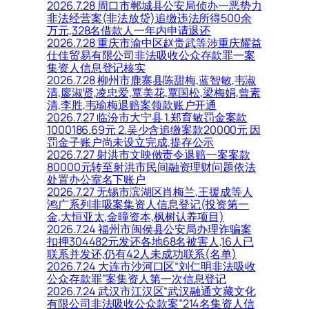
2026.7.28 周口市郸城县公安局侦办一恶势力
非法经营案(非法放贷)追缴违法所得500余
万元,328名借款人一年内申请退还
2026.7.28 重庆市渝中区赵贵武等涉重庆耀益
仕佳贸易有限公司非法吸收公众存款罪一案
集资人信息登记核实
2026.7.28 柳州市鹿寨县陈甜梅,蓝智敏,韦淑
清,廖淑贤,凌忠爱,覃美花,覃国松,梁梅娟,曾素
清,李胜,韦瑜梅退赔案领款账户开通
2026.7.27 临汾市大宁县 1.郑育敏罚金案款
1000186.69元 2.吴少含追缴案款20000元 因
罚金子账户尚未设立完成,提存公示
2026.7.27 射洪市文映傚责令退赔一案案款
80000元转至射洪市民间融资理财问题依法
处置办公室名下账户
2026.7.27 无锡市滨湖区肖梅兰,王援成等人
鸿广系列非吸案集资人信息登记(投资第一
金,大恒亚太,金曈资本,枫树认养项目)
2026.7.24 福州市闽侯县公安局办理诈骗案
扣押304482元发还各地68名被害人,16人已
联系并发还,仍有42人未成功联系(名单)
2026.7.24 大连市沙河口区“刘仁明非法吸收
公众存款罪”案集资人第一次信息登记
2026.7.24 武汉市江汉区“武汉融通文藏文化
有限公司非法吸收公众款案”214名集资人信