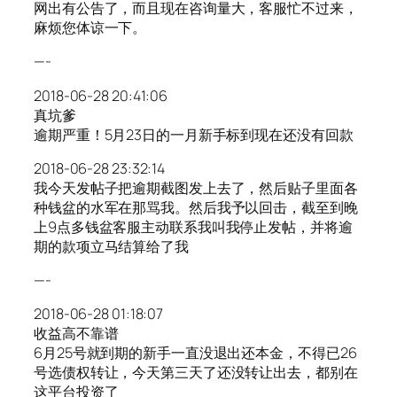
网出有公告了，而且现在咨询量大，客服忙不过来，
麻烦您体谅一下。
—-
2018-06-28 20:41:06
真坑爹
逾期严重！5月23日的一月新手标到现在还没有回款
2018-06-28 23:32:14
我今天发帖子把逾期截图发上去了，然后贴子里面各
种钱盆的水军在那骂我。然后我予以回击，截至到晚
上9点多钱盆客服主动联系我叫我停止发帖，并将逾
期的款项立马结算给了我
—-
2018-06-28 01:18:07
收益高不靠谱
6月25号就到期的新手一直没退出还本金，不得已26
号选债权转让，今天第三天了还没转让出去，都别在
这平台投资了