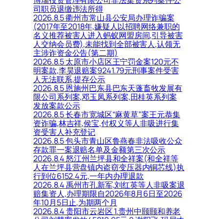
博瑞投资管理有限公司非法集资系列案件公
司职员退缴违法所得
2026.8.5 衢州市常山县公安局办理诈骗案
(2017年至2018年,嫌疑人以招聘网络兼职的
名义推荐被害人进入蚂蚁网盟房间,引导被害
人交纳会员费),未能找到全部被害人,认领无
主涉诈资金公告(第二期)
2026.8.5 太原市小店区王宁罚金案120元不
明案款,李昊退赔案9241.79元刑事案件受害
人无法联系,提存公示
2026.8.5 恩施州巴东县巴东天蓬畜牧发展有
限公司系列案,邓玉凤系列案,田桂英系列案
发放案款公示
2026.8.5 长春市宽城区“麻黄草”案王元恭集
资诈骗,林吉祥,侯宝,付权义等人非吸进行集
资受害人补充登记
2026.8.5 包头市青山区鲁燕春非法吸收公众
存款罪一案退赔名单及金额第三次公示
2026.8.4 怒江州兰坪县和全祥案(和全祥等
人在兰坪县营盘镇内盗窃变压器内铜芯线)执
行到位6152.4元,一年内办理退款
2026.8.4 禹州市孔新军,刘红英等人非吸案退
赔集资人,办理期限自2026年8月6日至2026
年10月5日止,为期两个月
2026.8.4 贵阳市云岩区 1.贵州中颐颐和养老