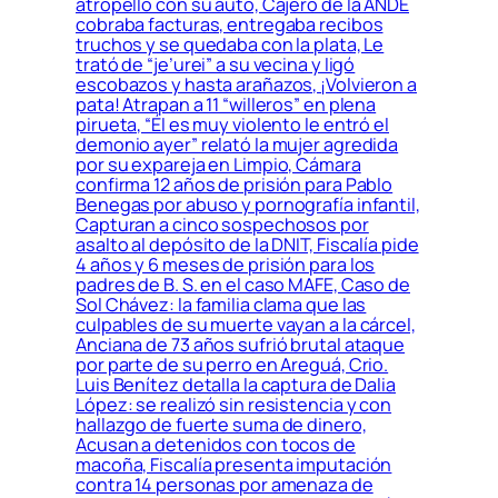
atropelló con su auto, Cajero de la ANDE
cobraba facturas, entregaba recibos
truchos y se quedaba con la plata, Le
trató de “je’urei” a su vecina y ligó
escobazos y hasta arañazos, ¡Volvieron a
pata! Atrapan a 11 “willeros” en plena
pirueta, “Él es muy violento le entró el
demonio ayer” relató la mujer agredida
por su expareja en Limpio, Cámara
confirma 12 años de prisión para Pablo
Benegas por abuso y pornografía infantil,
Capturan a cinco sospechosos por
asalto al depósito de la DNIT, Fiscalía pide
4 años y 6 meses de prisión para los
padres de B. S. en el caso MAFE, Caso de
Sol Chávez: la familia clama que las
culpables de su muerte vayan a la cárcel,
Anciana de 73 años sufrió brutal ataque
por parte de su perro en Areguá, Crio.
Luis Benítez detalla la captura de Dalia
López: se realizó sin resistencia y con
hallazgo de fuerte suma de dinero,
Acusan a detenidos con tocos de
macoña, Fiscalía presenta imputación
contra 14 personas por amenaza de