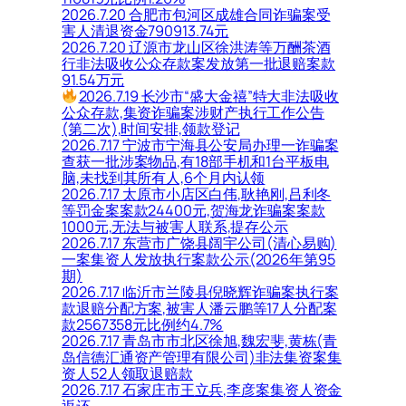
2026.7.20 合肥市包河区成雄合同诈骗案受
害人清退资金790913.74元
2026.7.20 辽源市龙山区徐洪涛等万酬茶酒
行非法吸收公众存款案发放第一批退赔案款
91.54万元
2026.7.19 长沙市“盛大金禧”特大非法吸收
公众存款,集资诈骗案涉财产执行工作公告
(第二次),时间安排,领款登记
2026.7.17 宁波市宁海县公安局办理一诈骗案
查获一批涉案物品,有18部手机和1台平板电
脑,未找到其所有人,6个月内认领
2026.7.17 太原市小店区白伟,耿艳刚,吕利冬
等罚金案案款24400元,贺海龙诈骗案案款
1000元,无法与被害人联系,提存公示
2026.7.17 东营市广饶县阔宇公司(清心易购)
一案集资人发放执行案款公示(2026年第95
期)
2026.7.17 临沂市兰陵县倪晓辉诈骗案执行案
款退赔分配方案,被害人潘云鹏等17人分配案
款2567358元比例约4.7%
2026.7.17 青岛市市北区徐旭,魏宏斐,黄栋(青
岛信德汇通资产管理有限公司)非法集资案集
资人52人领取退赔款
2026.7.17 石家庄市王立兵,李彦案集资人资金