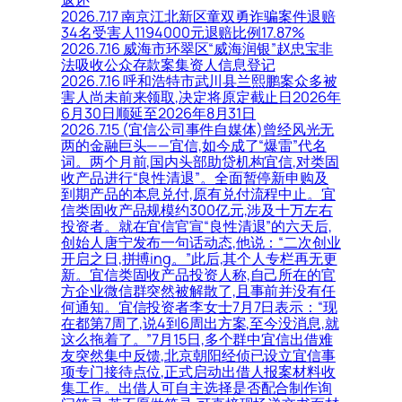
返还
2026.7.17 南京江北新区童双勇诈骗案件退赔
34名受害人1194000元退赔比例17.87%
2026.7.16 威海市环翠区“威海润银”赵忠宝非
法吸收公众存款案集资人信息登记
2026.7.16 呼和浩特市武川县兰熙鹏案众多被
害人尚未前来领取,决定将原定截止日2026年
6月30日顺延至2026年8月31日
2026.7.15 (宜信公司事件自媒体)曾经风光无
两的金融巨头——宜信,如今成了“爆雷”代名
词。两个月前,国内头部助贷机构宜信,对类固
收产品进行“良性清退”。全面暂停新申购及
到期产品的本息兑付,原有兑付流程中止。宜
信类固收产品规模约300亿元,涉及十万左右
投资者。就在宜信官宣“良性清退”的六天后,
创始人唐宁发布一句话动态,他说：“二次创业
开启之日,拼搏ing。”此后,其个人专栏再无更
新。宜信类固收产品投资人称,自己所在的官
方企业微信群突然被解散了,且事前并没有任
何通知。宜信投资者李女士7月7日表示：“现
在都第7周了,说4到6周出方案,至今没消息,就
这么拖着了。”7月15日,多个群中宜信出借难
友突然集中反馈,北京朝阳经侦已设立宜信事
项专门接待点位,正式启动出借人报案材料收
集工作。出借人可自主选择是否配合制作询