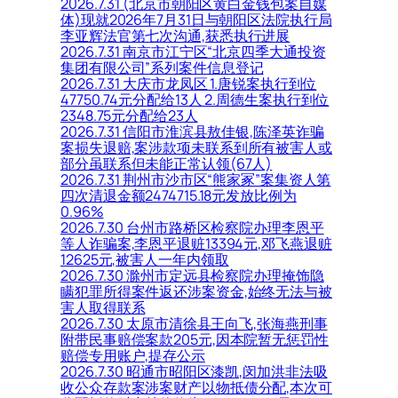
2026.7.31 (北京市朝阳区黄白金钱包案自媒
体)现就2026年7月31日与朝阳区法院执行局
李亚辉法官第七次沟通,获悉执行进展
2026.7.31 南京市江宁区“北京四季大通投资
集团有限公司”系列案件信息登记
2026.7.31 大庆市龙凤区 1.唐锐案执行到位
47750.74元分配给13人 2.周德生案执行到位
2348.75元分配给23人
2026.7.31 信阳市淮滨县敖佳银,陈泽英诈骗
案损失退赔,案涉款项未联系到所有被害人或
部分虽联系但未能正常认领(67人)
2026.7.31 荆州市沙市区“熊家冢”案集资人第
四次清退金额2474715.18元发放比例为
0.96%
2026.7.30 台州市路桥区检察院办理李恩平
等人诈骗案,李恩平退赃13394元,邓飞燕退赃
12625元,被害人一年内领取
2026.7.30 滁州市定远县检察院办理掩饰隐
瞒犯罪所得案件返还涉案资金,始终无法与被
害人取得联系
2026.7.30 太原市清徐县王向飞,张海燕刑事
附带民事赔偿案款205元,因本院暂无惩罚性
赔偿专用账户,提存公示
2026.7.30 昭通市昭阳区漆凯,闵加洪非法吸
收公众存款案涉案财产以物抵债分配,本次可