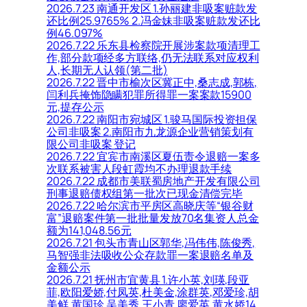
2026.7.23 南通开发区 1.孙丽建非吸案赃款发
还比例25.9765% 2.冯金妹非吸案赃款发还比
例46.097%
2026.7.22 乐东县检察院开展涉案款项清理工
作,部分款项经多方联络,仍无法联系对应权利
人,长期无人认领(第二批)
2026.7.22 晋中市榆次区冀正中,桑志成,郭栋,
闫利兵掩饰隐瞒犯罪所得罪一案案款15900
元,提存公示
2026.7.22 南阳市宛城区 1.骏马国际投资担保
公司非吸案 2.南阳市九龙源企业营销策划有
限公司非吸案 登记
2026.7.22 宜宾市南溪区夏伍责令退赔一案多
次联系被害人段虹霞均不办理退款手续
2026.7.22 成都市美联蜀房地产开发有限公司
刑事退赔债权组第一批次已现金清偿完毕
2026.7.22 哈尔滨市平房区高晓庆等“银谷财
富”退赔案件第一批批量发放70名集资人总金
额为141,048.56元
2026.7.21 包头市青山区郭华,冯伟伟,陈俊秀,
马智强非法吸收公众存款罪一案退赔名单及
金额公示
2026.7.21 抚州市宜黄县 1.许小英,刘瑛,段亚
菲,欧阳爱娇,付凤英,杜美金,涂群英,邓爱珍,胡
美鲜,黄国珍,吴美秀,王小青,廖爱英,黄水娇14