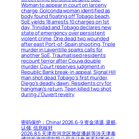
Woman to appear in court on larceny
charge, Golconda woman identified as
body found floating off Tobago beach,
SoE yields 18 arrests 10 charges on 1st
day, Trinidad and Tobago declares new
state of emergency over persistent
violent crime, One dead two wounded
after east Port-of-Spain shooting, Triple
murder in Laventille sparks calls for
another SoE, Traumatised residents
recount terror after Couva double
murder, Court reserves judgment in
Republic Bank break-in appeal, Signal Hill
man shot dead Tobago’s first murder,
Diego’s deadly dawn: Residents cry for
hangman’s return, Teen killed two shot
during J’Ouvert revelry
密码保护：China! 2026.6-9 资金清退, 退赔,
认领, 信息核对
2026.8.5 天津市河北区敦促潘超等涉天津泰