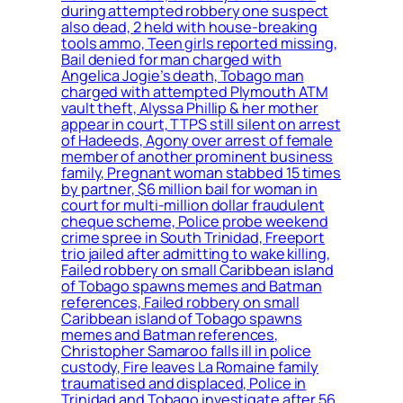
during attempted robbery one suspect
also dead, 2 held with house-breaking
tools ammo, Teen girls reported missing,
Bail denied for man charged with
Angelica Jogie’s death, Tobago man
charged with attempted Plymouth ATM
vault theft, Alyssa Phillip & her mother
appear in court, TTPS still silent on arrest
of Hadeeds, Agony over arrest of female
member of another prominent business
family, Pregnant woman stabbed 15 times
by partner, $6 million bail for woman in
court for multi-million dollar fraudulent
cheque scheme, Police probe weekend
crime spree in South Trinidad, Freeport
trio jailed after admitting to wake killing,
Failed robbery on small Caribbean island
of Tobago spawns memes and Batman
references, Failed robbery on small
Caribbean island of Tobago spawns
memes and Batman references,
Christopher Samaroo falls ill in police
custody, Fire leaves La Romaine family
traumatised and displaced, Police in
Trinidad and Tobago investigate after 56