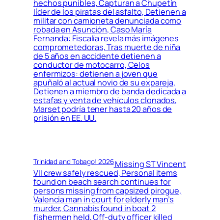
hechos punibles, Capturan a Chupetín
líder de los piratas del asfalto, Detienen a
militar con camioneta denunciada como
robada en Asunción, Caso María
Fernanda: Fiscalía revela más imágenes
comprometedoras, Tras muerte de niña
de 5 años en accidente detienen a
conductor de motocarro, Celos
enfermizos: detienen a joven que
apuñaló al actual novio de su expareja,
Detienen a miembro de banda dedicada a
estafas y venta de vehículos clonados,
Marset podría tener hasta 20 años de
prisión en EE. UU.
Trinidad and Tobago! 2026
Missing ST Vincent
VII crew safely rescued, Personal items
found on beach search continues for
persons missing from capsized pirogue,
Valencia man in court for elderly man’s
murder, Cannabis found in boat 2
fishermen held, Off-duty officer killed