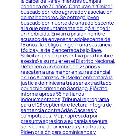
la cárcel de Rafey mientras cumplía
condena de 30 años, Capturan a “Chico”
buscado por robo agravado y asociación
de malhechores, Se entregó joven
buscado por muerte de una adolescente
a la que presuntamente obligó a ingerir
un herbicida, Envían a prisión hombre
acusado de envenenar adolescente de
15 años; la obligó a ingerir una sustancia
tóxica y la dejó encerrada bajo llave,
Solicitan prisión preventiva para hombre
asesinó a su mujer en el Distrito Nacional,
Detienen a un hombre de 27 años y
rescatan a una menor en su residencial
en Los Alcarrizos, “El Mello” enfrentará la
justicia dominicana tras ser extraditado
por doble crimen en Santiago, Ejército
informa apresa 56 haitianos
indoucmentados, Tribunal reprograma
para el 23 septiembre lectura íntegra de
sentencia contra Adán Cáceres y
coimputados, Mujer apresada por
presunta agresión a expareja asegura
ser víctima de amenazas y maltratos,
Piden prisión para dominicanos y