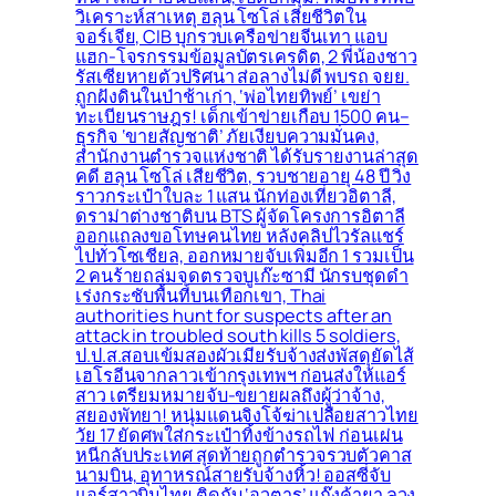
วิเคราะห์สาเหตุ ฮลุน โซโล่ เสียชีวิตใน
จอร์เจีย, CIB บุกรวบเครือข่ายจีนเทา แอบ
แฮก-โจรกรรมข้อมูลบัตรเครดิต, 2 พี่น้องชาว
รัสเซียหายตัวปริศนา ส่อลางไม่ดี พบรถ จยย.
ถูกฝังดินในป่าช้าเก่า, ‘พ่อไทยทิพย์’ เขย่า
ทะเบียนราษฎร! เด็กเข้าข่ายเกือบ 1500 คน–
ธุรกิจ ‘ขายสัญชาติ’ ภัยเงียบความมั่นคง,
สำนักงานตำรวจแห่งชาติ ได้รับรายงานล่าสุด
คดี ฮลุน โซโล่ เสียชีวิต, รวบชายอายุ 48 ปี วิ่ง
ราวกระเป๋าใบละ 1 แสน นักท่องเที่ยวอิตาลี,
ดราม่าต่างชาติบน BTS ผู้จัดโครงการอิตาลี
ออกแถลงขอโทษคนไทย หลังคลิปไวรัลแชร์
ไปทั่วโซเชียล, ออกหมายจับเพิ่มอีก 1 รวมเป็น
2 คนร้ายถล่มจุดตรวจบูเก๊ะซามี นักรบชุดดำ
เร่งกระชับพื้่นที่บนเทือกเขา, Thai
authorities hunt for suspects after an
attack in troubled south kills 5 soldiers,
ป.ป.ส.สอบเข้มสองผัวเมียรับจ้างส่งพัสดุยัดไส้
เฮโรอีนจากลาวเข้ากรุงเทพฯ ก่อนส่งให้แอร์
สาว เตรียมหมายจับ-ขยายผลถึงผู้ว่าจ้าง,
สยองพัทยา! หนุ่มแดนจิงโจ้ฆ่าเปลือยสาวไทย
วัย 17 ยัดศพใส่กระเป๋าทิ้งข้างรถไฟ ก่อนเผ่น
หนีกลับประเทศ สุดท้ายถูกตำรวจรวบตัวคาส
นามบิน, อุทาหรณ์สายรับจ้างหิ้ว! ออสซี่จับ
แอร์สาวบินไทย ติดกับ ‘อวตาร’ แก๊งค้ายา ลวง