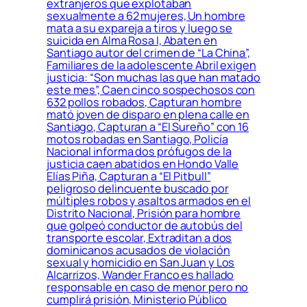
extranjeros que explotaban
sexualmente a 62 mujeres, Un hombre
mata a su expareja a tiros y luego se
suicida en Alma Rosa I, Abaten en
Santiago autor del crimen de “La China”,
Familiares de la adolescente Abril exigen
justicia: “Son muchas las que han matado
este mes”, Caen cinco sospechosos con
632 pollos robados, Capturan hombre
mató joven de disparo en plena calle en
Santiago, Capturan a “El Sureño” con 16
motos robadas en Santiago, Policía
Nacional informa dos prófugos de la
justicia caen abatidos en Hondo Valle
Elías Piña, Capturan a “El Pitbull”
peligroso delincuente buscado por
múltiples robos y asaltos armados en el
Distrito Nacional, Prisión para hombre
que golpeó conductor de autobús del
transporte escolar, Extraditan a dos
dominicanos acusados de violación
sexual y homicidio en San Juan y Los
Alcarrizos, Wander Franco es hallado
responsable en caso de menor pero no
cumplirá prisión, Ministerio Público