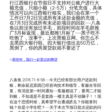
行江西银行在节假日不支持对公账户进行大
额充值，只能小额（2-5万）分笔充值，具体
情况可以向江西银行核实，我们会在第一个
工作日7月2日完成所有未还款金额的充值，
在7月3日完成所有未还款项目的回款······八条
鱼以前没有放过羊毛，前段时间在羊毛群推
广3月标返现，最近都推1月标了······黑子吃不
吃饱了，没事干。上次黑银豆网。你怎么不
去黑四大银行啦。四大银行借出去50万亿，
黑倒了，你的房屋贷款就不要还了
in
那些年，我们一起雷过的网贷
八条鱼 2018.7.1-8:58······今天已经有部分用户还款到
账，剩余延迟原因已经咨询技术和领导，客服在等回
复，有消息第一时间通知······客服都说了，要周二才能
到账，不知道是不是套路······楼主真是不动脑子！！现
在这个恐慌时候，真希望平台遭成挤兑？你能拿到
钱？你是小学生吧？······关于本次节假日批次还款的问