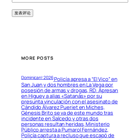
MORE POSTS
Dominican! 2026
Policía apresa a “El Vico” en
San Juan y dos hombres en La Vega por
posesión de armas y drogas, RD: Apresan
en Higuey a alias «Satanás» por su
presunta vinculación con el asesinato de
Cándido Álvarez Pueriet en Miches,
Génesis Brito se va de este mundo tras
incidente en Salcedo y otras dos
personas resultan heridas, Ministerio
Público arresta a Pumarol Fernández,
Policía captura a recluso que escapó de