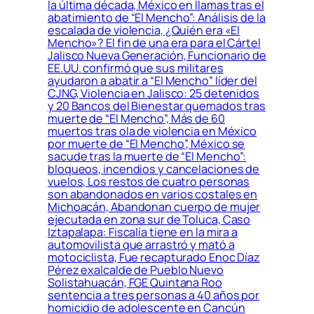
la última década, México en llamas tras el
abatimiento de “El Mencho”: Análisis de la
escalada de violencia, ¿Quién era «El
Mencho»? El fin de una era para el Cártel
Jalisco Nueva Generación, Funcionario de
EE.UU. confirmó que sus militares
ayudaron a abatir a “El Mencho” líder del
CJNG, Violencia en Jalisco: 25 detenidos
y 20 Bancos del Bienestar quemados tras
muerte de “El Mencho”, Más de 60
muertos tras ola de violencia en México
por muerte de “El Mencho”, México se
sacude tras la muerte de “El Mencho”:
bloqueos, incendios y cancelaciones de
vuelos, Los restos de cuatro personas
son abandonados en varios costales en
Michoacán, Abandonan cuerpo de mujer
ejecutada en zona sur de Toluca, Caso
Iztapalapa: Fiscalía tiene en la mira a
automovilista que arrastró y mató a
motociclista, Fue recapturado Enoc Díaz
Pérez exalcalde de Pueblo Nuevo
Solistahuacán, FGE Quintana Roo
sentencia a tres personas a 40 años por
homicidio de adolescente en Cancún