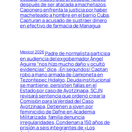
después de ser atacada a machetazos,
Caponero enfrenta la justicia por haber
macheteado a hombre en el barrio Cuba,
Capturan a acusado de sustraer dinero
en efectivo de farmacia de Managua
Mexico! 2026
Padre de normalista participa
en audiencia del exgobernador Ángel
Aguirre “nos hizo mucho daño y ocultó
evidencias” dice, ¡En segundos! Captan
robo a mano armada de camioneta en
Tezontepec Hidalgo, Deuda institucional
se mantiene: persisten fallas en el
Estado por caso de Ayotzinapa, SCJN
revisará sentencia que ordenó crear la
Comisión para la Verdad del Caso
Ayotzinapa, Detienen a joven por
feminicidio de Dafne en Academia
Militarizada; familia denuncia
irregularidades, Condenan a 150 años de
prisión a seis integrantes de «Los