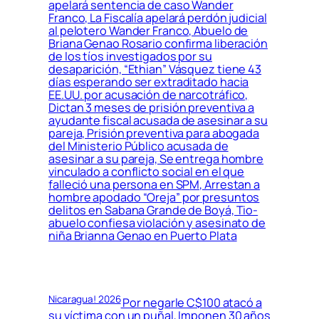
apelará sentencia de caso Wander
Franco, La Fiscalía apelará perdón judicial
al pelotero Wander Franco, Abuelo de
Briana Genao Rosario confirma liberación
de los tíos investigados por su
desaparición, “Ethian” Vásquez tiene 43
días esperando ser extraditado hacia
EE.UU. por acusación de narcotráfico,
Dictan 3 meses de prisión preventiva a
ayudante fiscal acusada de asesinar a su
pareja, Prisión preventiva para abogada
del Ministerio Público acusada de
asesinar a su pareja, Se entrega hombre
vinculado a conflicto social en el que
falleció una persona en SPM, Arrestan a
hombre apodado “Oreja” por presuntos
delitos en Sabana Grande de Boyá, Tio-
abuelo confiesa violación y asesinato de
niña Brianna Genao en Puerto Plata
Nicaragua! 2026
Por negarle C$100 atacó a
su víctima con un puñal, Imponen 30 años