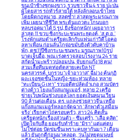
ขนเป๋าช้างซุกผงขาว, รวบชาวจีน 4 ราย ปะปน
ผู้โดยสาร รถทัวร์สายใต้ หลังลักลอบเข้าไทย
โดยผิดกฎหมาย, สลดซ้ำ! ล่าสุดพระมรณภาพ
เพิ่ม เผยนาทีชีวิต พระต้นแถวตะโกนบอก
หลบรอดมาได้ 5 รูป, ยิ่งช็อกหนัก! เผยอาการ
ล่าสุด 11 ขวบ ซิ่งกระบะชนพระธุดงค์, ‘ส.ต.อ.’
โรงพักแสมดำเครียดเลิกกับแฟนเก่าวิดีโอคอ
ลหาเพื่อน ก่อนลั่นไกจ่อขมับยิงตัวดับคาบ้าน
พัก, ดช.11ปีซิ่งกระบะชนพระ มรณภาพ10รูป
บาดเจ็บอื้อ, พณ.เร่งตรวจสอบโรงงาน 24 ราย
สกัดน้ำมะพร้าวปลอมปน, จับยกแก๊ง 18 คน!
สวมเสื้อทีมมุดท่อตัดสายเคเบิล NT
นครสวรรค์, บุกรวบ “เจ้าอาวาส” ฉี่ม่วง ค้นกุฏิ
ผงะเจอชุดชั้นในหญิง-ขยะท่วมห้อง, ทลาย
“ทะเบียน G เทา” รวบอดีตปลัดอำเภอ สวมบัตร
ต่างด้าว โยงแก๊งสแกมเมอร์, ทลาย 2 เครือ
ข่ายเว็บพนันช่วงบอลโลก ยอดเงินหมุนเวียน
90 ล้านต่อเดือน, ตร. แถลงช่วยสาวจีน เหยื่อ
แก๊งสแกมเมอร์หลอกจัดฉาก ‘ลักพาตัวเสมือน
จริง’ เรียกค่าไถ่ครอบครัว, สาว 24 คิดสั้น
เครียดหนักเรื่องส่วนตัว – ซึมเศร้า, “เสือ ดุสิต”
เปิดใจกับสื่อ ยอมรับทำร้าย “มิรา” แต่แค่ตบ
ไม่ใช่ต่อย ปัดข่มขืนเพราะคบหากันมา 7 เดือน
แล้ว ยันถูกตีก่อนมาคลอด, วุ่นไม่หยุดมนุษย์