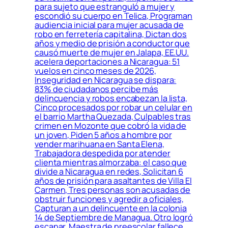
para sujeto que estranguló a mujer y
escondió su cuerpo en Telica, Programan
audiencia inicial para mujer acusada de
robo en ferretería capitalina, Dictan dos
años y medio de prisión a conductor que
causó muerte de mujer en Jalapa, EE.UU.
acelera deportaciones a Nicaragua: 51
vuelos en cinco meses de 2026,
Inseguridad en Nicaragua se dispara:
83% de ciudadanos percibe más
delincuencia y robos encabezan la lista,
Cinco procesados por robar un celular en
el barrio Martha Quezada, Culpables tras
crimen en Mozonte que cobró la vida de
un joven, Piden 5 años a hombre por
vender marihuana en Santa Elena,
Trabajadora despedida por atender
clienta mientras almorzaba: el caso que
divide a Nicaragua en redes, Solicitan 6
años de prisión para asaltantes de Villa El
Carmen, Tres personas son acusadas de
obstruir funciones y agredir a oficiales,
Capturan a un delincuente en la colonia
14 de Septiembre de Managua. Otro logró
escapar, Maestra de preescolar fallece