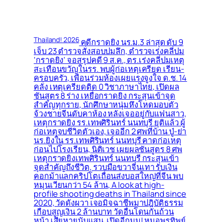
Thailand! 2026
คดีกราดยิง นร.ม.3 ล่าสุด ดับ 9
เจ็บ 23 ตำรวจสั่งสอบปมลึก, ตำรวจเร่งคลี่ปม
‘กราดยิง’ จอสรุปคดี 9 ส.ค., ตร.เร่งคลี่ปมเหตุ
สะเทือนขวัญในรร. พบผู้ก่อเหตุเครียด เรียน-
ครอบครัว, เพื่อนร่วมห้องเผยแรงจูงใจ ด.ช. 14
คลั่ง เหตุเครียดติด 0 วิชาภาษาไทย, เปิดผล
ชันสูตร 8 ร่าง เหยื่อกราดยิง กระสุนเข้าจุด
สำคัญทุกราย, นักศึกษาหนุ่มหึงโหดมอบตัว
จ้วงชายจีนดับคาห้อง หลังเจออยู่กับแฟนสาว,
เหตุกราดยิง รร.เทพศิรินทร์ นนทบุรี ยุติแล้ว ผู้
ก่อเหตุจบชีวิตตัวเอง, เจออีก 2 ศพที่บ้าน ปู่-ย่า
นร.ยิงใน รร.เทพศิรินทร์ นนทบุรี คาดก่อเหตุ
ก่อนไปโรงเรียน, นิติเวช เผยผลชันสูตร 8 ศพ
เหตุกราดยิงเทพศิรินทร์ นนทบุรี กระสุนเข้า
จุดสำคัญถึงชีวิต, รวบมือขวาจีนเทา รับเงิน
คอกม้าแลกคริปโตเถื่อนส่งบอสใหญ่ที่จีน พบ
หมุนเวียนกว่า 54 ล้าน, A look at high-
profile shooting deaths in Thailand since
2020, วัดดังผวา เจอมิจฉาชีพมาปฎิบัติธรรม
เกือบสูญเงิน 2 ล้านบาท วัดอื่นโดนกันถ้วน
หน้า เสียหายนับแสน, เปิดอีกมุม! หมอพรทิพย์