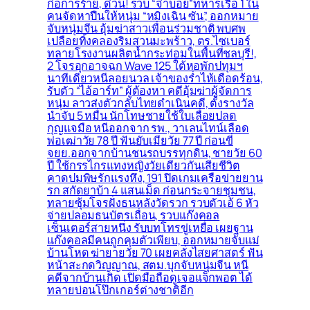
ก่อการร้าย, ด่วน! รวบ “จ่าบอย”ทหารเรือ 1 ใน
คนจัดหาปืนให้หนุ่ม “หมิงเฉิน ซัน”, ออกหมาย
จับหนุ่มจีน อุ้มฆ่าสาวเพื่อนร่วมชาติ พบศพ
เปลือยทิ้งคลองริมสวนมะพร้าว, ตร.ไซเบอร์
ทลายโรงงานผลิตน้ำกระท่อมในพื้นที่ชลบุรี!,
2 โจรอุกอาจฉก Wave 125 ใต้หอพักปทุมฯ
นาทีเดียวหนีลอยนวล เจ้าของร่ำไห้เดือดร้อน,
รับตัว “ไอ้อาร์ท” ผู้ต้องหา คดีอุ้มฆ่าผู้จัดการ
หนุ่ม ลาวส่งตัวกลับไทยดำเนินคดี, ตั้งรางวัล
นำจับ 5 หมื่น นักโทษชายใช้ใบเลื่อยปลด
กุญแจมือ หนีออกจาก รพ., วาเลนไทน์เลือด
พ่อเฒ่าวัย 78 ปี ฟันยับเมียวัย 77 ปี ก่อนขี่
จยย.ออกจากบ้านชนรถบรรทุกดิน, ชายวัย 60
ปี ใช้กรรไกรแทงหญิงวัยเดียวกันเสียชีวิต
คาดปมพิษรักแรงหึง, 191 ปิดเกมเครือข่ายยาน
รก สกัดยาบ้า 4 แสนเม็ด ก่อนกระจายชุมชน,
ทลายซุ้มโจรฝั่งธนหลังวัดรวก รวบตัวเอ้ 6 หัว
จ่ายปลอมธนบัตรเถื่อน, รวบแก๊งคอล
เซ็นเตอร์สายหนึ่ง รับบทโทรขู่เหยื่อ เผยฐาน
แก๊งคอลมีคนถูกคุมตัวเพียบ, ออกหมายจับแม่
บ้านโหด ฆ่ายายวัย 70 เผยคลั่งไสยศาสตร์ ฟัน
หน้าสะกดวิญญาณ, สตม.บุกจับหนุ่มจีน หนี
คดีจากบ้านเกิด เปิดมือถือดูเจอแจ็กพอต ได้
ทลายบ่อนโป๊กเกอร์ต่างชาติอีก