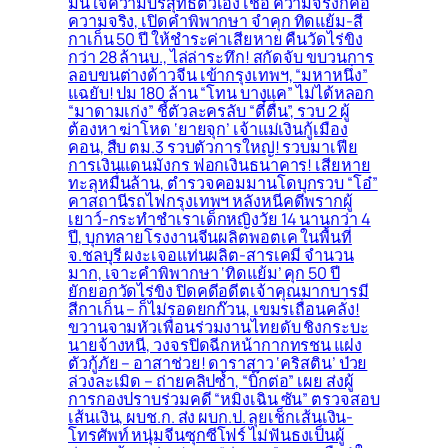
มั่นใจความบริสุทธิ์ตัวเอง เชื่อ ความจริงก็คือ
ความจริง, เปิดคำพิพากษา จำคุก ทิดแย้ม-สี
กาเก็น 50 ปี ให้ชำระค่าเสียหาย คืนวัดไร่ขิง
กว่า 28 ล้านบ., ไล่ล่าระทึก! สกัดจับ ขบวนการ
ลอบขนต่างด้าวจีน เข้ากรุงเทพฯ, “มหาหนึ่ง”
แฉยับ! ปม 180 ล้าน “โทน บางแค” ไม่ได้หลอก
“มาดามเก่ง” ชี้ตัวละครลับ “ตี๋ตื่น”, รวบ 2 ผู้
ต้องหา ฆ่าโหด ‘ยายจุก’ เจ้าแม่เงินกู้เมือง
คอน, สืบ ตม.3 รวบตัวการใหญ่! รวบมาเฟีย
การเงินแดนมังกร ฟอกเงินธนาคาร! เสียหาย
ทะลุหมื่นล้าน, ตำรวจคอมมานโดบุกรวบ “โอ๋”
คาสถานีรถไฟกรุงเทพฯ หลังหนีคดีพรากผู้
เยาว์-กระทำชำเราเด็กหญิงวัย 14 นานกว่า 4
ปี, บุกทลายโรงงานจีนผลิตพอตเค ในพื้นที่
จ.ชลบุรี ผงะเจอแท่นผลิต-สารเคมี จำนวน
มาก, เจาะคำพิพากษา ‘ทิดแย้ม’ คุก 50 ปี
ยักยอกวัดไร่ขิง ปิดคดีอดีตเจ้าคุณมากบารมี
สีกาเก็น – ก็ไม่รอดยกก๊วน, เขมรเถื่อนคลั่ง!
ขวานจามหัวเพื่อนร่วมงานไทยดับ ชิงกระบะ
นายจ้างหนี, วงจรปิดฉีกหน้ากากทรชน แฝง
ตัวกู้ภัย – อาสาช่วย! ดาราสาว ‘คริสติน’ ป่วย
ล่วงละเมิด – ถ่ายคลิปซ้ำ, “บิ๊กต่อ” เผย ส่งผู้
การกองปราบร่วมคดี “หมิงเฉิน ซัน” ตรวจสอบ
เส้นเงิน, ผบช.ก. ส่ง ผบก.ป. ลุยเช็กเส้นเงิน-
โทรศัพท์ หนุ่มจีนซุกซีโฟร์ ไม่ฟันธงเป็นผู้