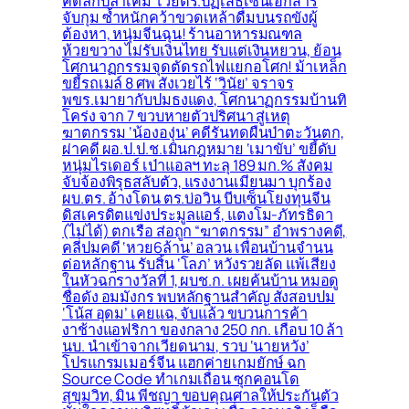
คดีลักปลาเค็ม โวยตร.ปฏิเสธเซ็นเอกสาร
จับกุม ซ้ำหนักคว้าขวดเหล้าดื่มบนรถขังผู้
ต้องหา, หนุ่มจีนฉุน! ร้านอาหารมณฑล
ห้วยขวาง ไม่รับเงินไทย รับแต่เงินหยวน, ย้อน
โศกนาฏกรรมจุดตัดรถไฟแยกอโศก! ม้าเหล็ก
ขยี้รถเมล์ 8 ศพ สังเวยไร้ ‘วินัย’ จราจร
พขร.เมายากับปมธงแดง, โศกนาฏกรรมบ้านทิ
โคร่ง จาก 7 ขวบหายตัวปริศนา สู่เหตุ
ฆาตกรรม ‘น้ององุ่น’ คดีรันทดผืนป่าตะวันตก,
ผ่าคดี ผอ.ป.ป.ช.เมินกฎหมาย ‘เมาขับ’ ขยี้ดับ
หนุ่มไรเดอร์ เป่าแอลฯ ทะลุ 189 มก.% สังคม
จับจ้องพิรุธสลับตัว, แรงงานเมียนมา บุกร้อง
ผบ.ตร. อ้างโดน ตร.บ่อวิน บีบเซ็นโยงทุนจีน
ดิสเครดิตแข่งประมูลแอร์, แตงโม-ภัทรธิดา
(ไม่ได้) ตกเรือ ส่อถูก “ฆาตกรรม” อำพรางคดี,
คลี่ปมคดี ‘หวย6ล้าน’ อลวน เพื่อนบ้านจำนน
ต่อหลักฐาน รับสิ้น ‘โลภ’ หวังรวยลัด แพ้เสียง
ในหัวฉกรางวัลที่ 1, ผบช.ก. เผยค้นบ้าน หมอดู
ชื่อดัง อมมังกร พบหลักฐานสำคัญ สั่งสอบปม
‘โน้ส อุดม’ เคยแฉ, จับแล้ว ขบวนการค้า
งาช้างแอฟริกา ของกลาง 250 กก. เกือบ 10 ล้า
นบ. นำเข้าจากเวียดนาม, รวบ ‘นายหวัง’
โปรแกรมเมอร์จีน แฮกค่ายเกมยักษ์ ฉก
Source Code ทำเกมเถื่อน ซุกคอนโด
สุขุมวิท, มิน พีชญา ขอบคุณศาลให้ประกันตัว