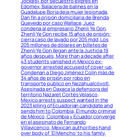
Jockes» por secuestro exprés en
Edomex, Balacera de balines en la
Guadalupe Borja deja mujer lesionada,
Dan fin a prisión domiciliaria de Brenda
Quevedo por caso Wallace, Juez
condena al empresario Zhenli Ye Gon,
Zhenli Ye Gon recibe 15 años de prisión:
cierra caso de lavado por 205 mdd, Los
205 millones de dólares en billetes de
Zhenli Ye Gon llegan ante la Justicia 19
años después, More than a decade after
43 students vanished in Mexico ex-
governor arrested accused of cover-up,
Condenan a Diego Jiménez Colín más de
34 años de prisión por robo en
transporte público en Nezahualcóyotl,
Asesinada en Oaxaca la defensora del
territorio Nazaret Cortés Velasco,
Mexico arrests suspect wanted in the
2023 killing of Ecuadorian candidate and
sends him to Colombia, El mundo criminal
de México, Colombia y Ecuador converge
en el asesinato de Fernando
Villavicencio, Mexican authorities hand
over body of ‘El Mencho’ to his family,