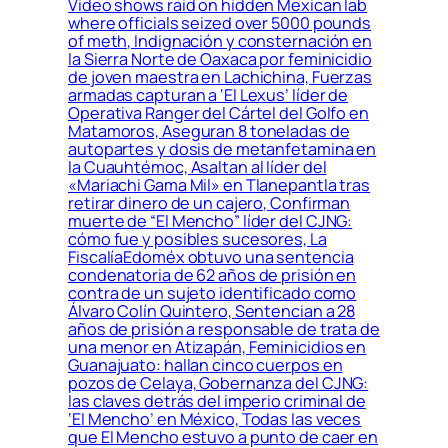
Video shows raid on hidden Mexican lab
where officials seized over 5000 pounds
of meth, Indignación y consternación en
la Sierra Norte de Oaxaca por feminicidio
de joven maestra en Lachichina, Fuerzas
armadas capturan a ‘El Lexus’ líder de
Operativa Ranger del Cártel del Golfo en
Matamoros, Aseguran 8 toneladas de
autopartes y dosis de metanfetamina en
la Cuauhtémoc, Asaltan al líder del
«Mariachi Gama Mil» en Tlanepantla tras
retirar dinero de un cajero, Confirman
muerte de “El Mencho” líder del CJNG:
cómo fue y posibles sucesores, La
FiscalíaEdoméx obtuvo una sentencia
condenatoria de 62 años de prisión en
contra de un sujeto identificado como
Álvaro Colín Quintero, Sentencian a 28
años de prisión a responsable de trata de
una menor en Atizapán, Feminicidios en
Guanajuato: hallan cinco cuerpos en
pozos de Celaya, Gobernanza del CJNG:
las claves detrás del imperio criminal de
‘El Mencho’ en México, Todas las veces
que El Mencho estuvo a punto de caer en