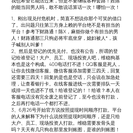
我也希望它能活过来，但是不要继续各种套路！姓陈
的能当回男人吗，敢不敢说话算话一次！哪怕一次！
1、刚出现兑付危机时，简直不想说你那个可笑的借口
了。出问题只往第三方身上赖的平台绝不是有担当的
平台！参考下财路通！陈X，麻烦你做个有担当的男
人！财路通那三只狗必将牢底坐穿，媳妇被人*，孩
子喊别人叫爹！
2、然后是登记的优先兑付。也没有公告，所谓的登
记给谁登记！大户、员工、现场投资人吧，维稳狗基
本也是这个构成。400电话打不进！QQ客服是死人，
让你去找微信客服。微信客服添加需要三四天，回复
还需要三四天！回复的是也是空话，只会说在加急处
理，让查看银行卡。在线客服进线一次需要排队一天
或排一天也进不了线！给谁登记的！！给谁？本人在
客服电话没有完全废之前登记了，至今也没有打款，
之后再打电话一个都打不进。
3、6月26号开始官方说按照提现时间顺序打款。平台
的人来解释下为什么说按照提现时间顺序，还是只给
大户、员工、现场投资人打款。维稳需要发骨头是
吗？天天有几只狗在那里发到账图，是谁的到账图！