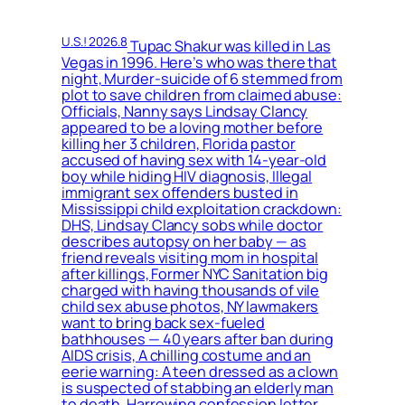
U.S.! 2026.8
Tupac Shakur was killed in Las
Vegas in 1996. Here’s who was there that
night, Murder-suicide of 6 stemmed from
plot to save children from claimed abuse:
Officials, Nanny says Lindsay Clancy
appeared to be a loving mother before
killing her 3 children, Florida pastor
accused of having sex with 14-year-old
boy while hiding HIV diagnosis, Illegal
immigrant sex offenders busted in
Mississippi child exploitation crackdown:
DHS, Lindsay Clancy sobs while doctor
describes autopsy on her baby — as
friend reveals visiting mom in hospital
after killings, Former NYC Sanitation big
charged with having thousands of vile
child sex abuse photos, NY lawmakers
want to bring back sex-fueled
bathhouses — 40 years after ban during
AIDS crisis, A chilling costume and an
eerie warning: A teen dressed as a clown
is suspected of stabbing an elderly man
to death, Harrowing confession letter