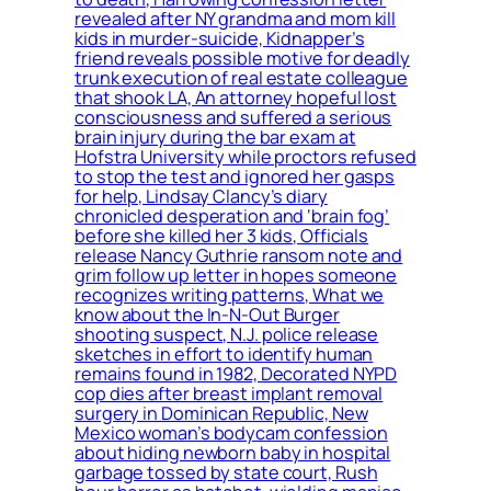
revealed after NY grandma and mom kill
kids in murder-suicide, Kidnapper’s
friend reveals possible motive for deadly
trunk execution of real estate colleague
that shook LA, An attorney hopeful lost
consciousness and suffered a serious
brain injury during the bar exam at
Hofstra University while proctors refused
to stop the test and ignored her gasps
for help, Lindsay Clancy’s diary
chronicled desperation and ‘brain fog’
before she killed her 3 kids, Officials
release Nancy Guthrie ransom note and
grim follow up letter in hopes someone
recognizes writing patterns, What we
know about the In-N-Out Burger
shooting suspect, N.J. police release
sketches in effort to identify human
remains found in 1982, Decorated NYPD
cop dies after breast implant removal
surgery in Dominican Republic, New
Mexico woman’s bodycam confession
about hiding newborn baby in hospital
garbage tossed by state court, Rush