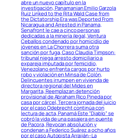
abre un nuevo capítulo en la
investigación, Panamanian Emilio Garzola
Ruiz Linked to the Rita Wald Case from
the Dictatorship Era was Deported From
Nicaragua and Arrested in Panama,
Senafront le cae a cinco personas
dedicadas a la minería ilegal, Ventura
Ceballos condenado por homicidio de
jóvenes en La Chorrera suma otra
sanción por fuga, Caso Claudia Timpson:
tribunal niega arresto domiciliario a
expareja imputada por femicidio,
Venezolano enfrenta cargos por hurto
robo y violación en Minsa de Colón,
Delincuentes irrumpen en vivienda de
directora regional del Mides en
Margarita, Reemplazan detención
provisional de Abraham Rico Pineda por
casa por cárcel, Tercera jornada del juicio
por el caso Odebrecht continúa con
lectura de acta, Panamá Este ”Diablo” se
cobró la vida de una pasajera en puente
de Pacora, Revocan absolución y
condenan a Federico Suárez a ocho años
por el caso Autopista Arraiján–La