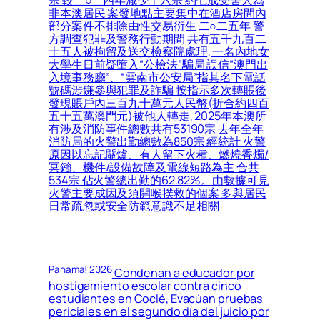
宗 較二○二四年減少十六宗 約七成受害人為
非本澳居民 案發地點主要集中在酒店房間內
部分案件不排除由性交易衍生 二○二五年 警
方調查犯罪及警務行動期間 共有五千九百二
十五人被拘留及送交檢察院處理, 一名內地女
大學生日前疑墮入“公檢法”騙局 誤信“澳門出
入境事務廳”、“雲南市公安局”指其名下電話
號碼涉嫌參與犯罪及詐騙 按指示多次轉賬後
發現賬戶內三百九十萬元人民幣(折合約四百
五十五萬澳門元)被他人轉走, 2025年本澳所
有涉及消防事件總數共有53190宗 去年全年
消防局的火警出勤總數為850宗 經統計 火警
原因以忘記關爐、有人留下火種、燃燒香燭/
冥鏹、機件/設備故障及電線短路為主 合共
534宗 佔火警總出勤的62.82%。由數據可見
火警主要成因及須開喉撲救的個案 多與居民
日常疏忽或安全防範意識不足相關
Panama! 2026
Condenan a educador por
hostigamiento escolar contra cinco
estudiantes en Coclé, Evacúan pruebas
periciales en el segundo día del juicio por