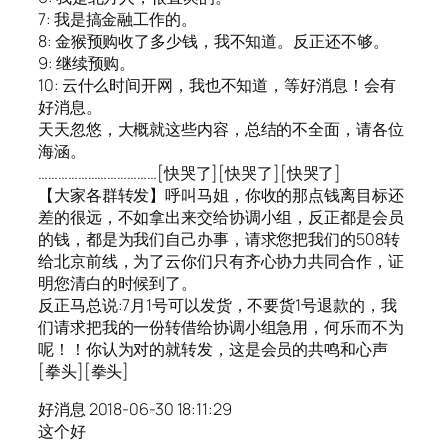
7: 我是搞金融工作的。
8: 金猴预购收了多少钱，我不知道。反正还不够。
9: 继续预购。
10: 云什么时间开网，我也不知道，等好消息！会有
好消息。
天天忽悠，大概就这些内容，总结的不全面，请各位
海涵。
………………………………[快哭了][快哭了][快哭了]
【大家各群转发】呼叫马姐，你收的那点钱离目标还
差的很远，不如拿出来交给协调小组，反正都是会员
的钱，都是为我们自己办事，请求您把我们的508转
给北京前线，为了云你们只有齐心协力共同合作，证
明您清白的时候到了。
反正马总说:7月1号可以发货，不要货1号退款的，我
们请求把我的一份转借给协调小组急用，何乐而不为
呢！！你认为对的就转发，这是会员的共鸣和心声
[拳头][拳头]
好消息 2018-06-30 18:11:29
这个好