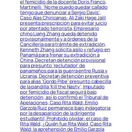
el femicidio de la docente Doris Franco,
Martinelli: ‘No me puedo quedar callado
tengo que denunciar a Sergio Davis’,
Caso Alas Chiricanas: Ali Zaki Hage Jalil
presenta prescripción para evitar juicio
por atentado terrorista, Empresario
chino Liang Zhang queda detenido
provisionalmente y a órdenes de la
Cancillería para trámite de extradición,
Kenneth Zhang solicita asilo y refugio en
Panamá para frenar su extradición a
China, Decretan detención provisional
para presunto ‘reclutador’ de
panameños para la guerra entre Rusia y
Ucrania, Decretan detención preventiva
para alias ‘Gordo Pibe’ presunto cabecilla
de la pandilla ‘Kill the Nasty’, Imputado
por femicidio de fiscal seguirá bajo
detención; así lo confirmó el Tribunal de
Apelaciones, Caso Rita Wald: Emilio
Garzola Ruiz permanece bajo indagatoria
por la desaparición de la dirigente
estudiantil, Prohibido olvidar: el caso de
Rita Wald, ¿Quién fue Rita Wald, Caso Rita
Wald: la aprehensión de Emilio Garzola