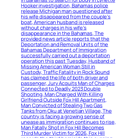
Hooker investigation, Bahamas police
release Michigan man questioned after
his wife disappeared from the couple’s
boat, American husband is released
without charges in his wife’s
disappearance in the Bahamas, The
provided news article reports that the
Deportation and Removal Units of the
Bahamas Department of Immigration
successfully carried out a deportation
operation this past Tuesday, Husband of
Missing American Woman Still in
Custody, Traffic Fatality in Rock Sound
has claimed the life of both driver and
passenger, Jury Acquits Man of Charges
Connected to Deadly 2023 Double
Shooting, Man Charged With Killing
Girlfriend Outside Fox Hill Apartment,
Man Convicted of Stealing Two Gas
Tanks from Oku at Venetian Village, The
country is facing a growing sense of
unease as immigration continues to rise,
Man Fatally Shot in Fox Hill Becomes
Third Murder Victim for 2026, Fox Hill