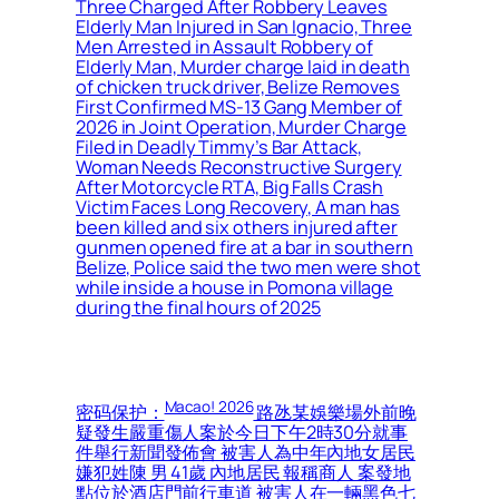
Three Charged After Robbery Leaves
Elderly Man Injured in San Ignacio, Three
Men Arrested in Assault Robbery of
Elderly Man, Murder charge laid in death
of chicken truck driver, Belize Removes
First Confirmed MS-13 Gang Member of
2026 in Joint Operation, Murder Charge
Filed in Deadly Timmy’s Bar Attack,
Woman Needs Reconstructive Surgery
After Motorcycle RTA, Big Falls Crash
Victim Faces Long Recovery, A man has
been killed and six others injured after
gunmen opened fire at a bar in southern
Belize, Police said the two men were shot
while inside a house in Pomona village
during the final hours of 2025
Macao! 2026
密码保护：
路氹某娛樂場外前晚
疑發生嚴重傷人案於今日下午2時30分就事
件舉行新聞發佈會 被害人為中年內地女居民
嫌犯姓陳 男 41歲 內地居民 報稱商人 案發地
點位於酒店門前行車道 被害人在一輛黑色七