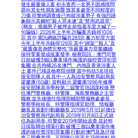
發生嚴重傷人案 初步查悉一名男子因感情問
題向其女性朋友施襲 致其多處受不同程度的
刀傷 司警經調查後已拘留涉案男子 有強烈跡
象顯示其觸犯“殺人罪未遂”及“禁用武器罪”
(网友：视频男子被押走前指着车里大喊了一
句骗钱), 2026年上半年 詐騙案共錄得1006
宗 其中 電訊網絡詐騙共283宗 暴力犯罪方面
今年上半年共錄得129宗 其中“綁架”“殺人”及
“嚴重傷害身體完整性”等嚴重暴力罪案繼續
保持零案發或低案發率, 檢察院訊：澳門司警
日前破獲3個以桑拿場作掩護的操控賣淫犯罪
集團 合共拘捕26名澳門、內地及香港涉案人
士 案件已移送檢察院偵辦 當中包括3名現役
保安部隊人員 其中一人為治安警察局副局長
梁慶康(60歲) 資料顯示 梁慶康1996年修畢
保安部隊高等學校第二屆警官培訓課程後 歷
任澳門警務廳、特警隊、海島警務廳之主管
職務 並先後擔任指揮部輔助暨服務處處長、
警察學校校長、特警隊指揮官助理、情報廳
廳長及策劃行動廳廳長 2019年5月1日起擔任
治安警察局代副局長 2019年10月8日正式就
任為副局長, 司警從2019年開始追查 並於昨
日採取聯合掃蕩行動 破獲三個以桑拿場作掩
護的操控賣淫犯罪集團 行動於澳門及氹仔搜
查三間桑拿場、五間辦公室等共23個地點 拘