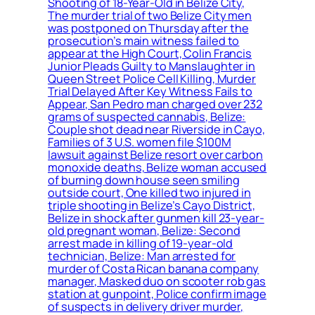
Shooting of 18-Year-Old in Belize City,
The murder trial of two Belize City men
was postponed on Thursday after the
prosecution’s main witness failed to
appear at the High Court, Colin Francis
Junior Pleads Guilty to Manslaughter in
Queen Street Police Cell Killing, Murder
Trial Delayed After Key Witness Fails to
Appear, San Pedro man charged over 232
grams of suspected cannabis, Belize:
Couple shot dead near Riverside in Cayo,
Families of 3 U.S. women file $100M
lawsuit against Belize resort over carbon
monoxide deaths, Belize woman accused
of burning down house seen smiling
outside court, One killed two injured in
triple shooting in Belize’s Cayo District,
Belize in shock after gunmen kill 23-year-
old pregnant woman, Belize: Second
arrest made in killing of 19-year-old
technician, Belize: Man arrested for
murder of Costa Rican banana company
manager, Masked duo on scooter rob gas
station at gunpoint, Police confirm image
of suspects in delivery driver murder,