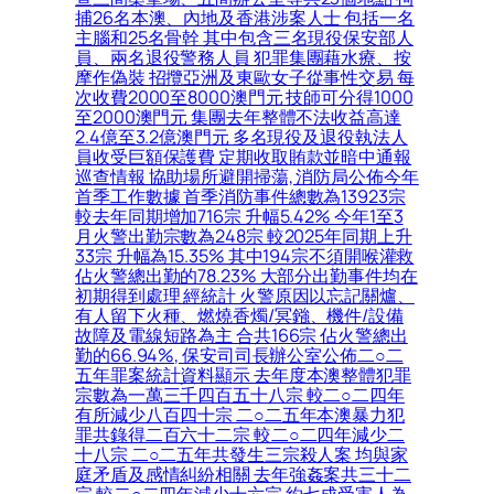
捕26名本澳、內地及香港涉案人士 包括一名
主腦和25名骨幹 其中包含三名現役保安部人
員、兩名退役警務人員 犯罪集團藉水療、按
摩作偽裝 招攬亞洲及東歐女子從事性交易 每
次收費2000至8000澳門元 技師可分得1000
至2000澳門元 集團去年整體不法收益高達
2.4億至3.2億澳門元 多名現役及退役執法人
員收受巨額保護費 定期收取賄款並暗中通報
巡查情報 協助場所避開掃蕩, 消防局公佈今年
首季工作數據 首季消防事件總數為13923宗
較去年同期增加716宗 升幅5.42% 今年1至3
月火警出勤宗數為248宗 較2025年同期上升
33宗 升幅為15.35% 其中194宗不須開喉灌救
佔火警總出勤的78.23% 大部分出勤事件均在
初期得到處理 經統計 火警原因以忘記關爐、
有人留下火種、燃燒香燭/冥鏹、機件/設備
故障及電線短路為主 合共166宗 佔火警總出
勤的66.94%, 保安司司長辦公室公佈二○二
五年罪案統計資料顯示 去年度本澳整體犯罪
宗數為一萬三千四百五十八宗 較二○二四年
有所減少八百四十宗 二○二五年本澳暴力犯
罪共錄得二百六十二宗 較二○二四年減少二
十八宗 二○二五年共發生三宗殺人案 均與家
庭矛盾及感情糾紛相關 去年強姦案共三十二