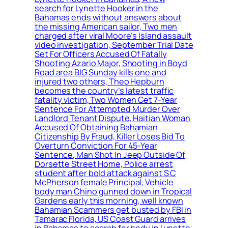
search for Lynette Hooker in the
Bahamas ends without answers about
the missing American sailor, Two men
charged after viral Moore’s Island assault
video investigation, September Trial Date
Set For Officers Accused Of Fatally
Shooting Azario Major, Shooting in Boyd
Road area BIG Sunday kills one and
injured two others, Theo Hepburn
becomes the country’s latest traffic
fatality victim, Two Women Get 7-Year
Sentence For Attempted Murder Over
Landlord Tenant Dispute, Haitian Woman
Accused Of Obtaining Bahamian
Citizenship By Fraud, Killer Loses Bid To
Overturn Conviction For 45-Year
Sentence, Man Shot In Jeep Outside Of
Dorsette Street Home, Police arrest
student after bold attack against S C
McPherson female Principal, Vehicle
body man Chino gunned down in Tropical
Gardens early this morning, well known
Bahamian Scammers get busted by FBI in
Tamarac Florida, US Coast Guard arrives
in Bahamas to search for body in Lynette