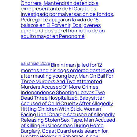
Chorrera, Mantendrán detenido a
exrepresentante de El Carate es
investigado por malversación de fondos,
Pedregal Le apagaron la vida de 15
balazos en El Porvenir, Dos jóvenes
aprehendidos por el homicidio de un
adulto mayor en Penonomé
Bahamas! 2026
Bimini man jailed for 12
months and his dogs ordered destroyed
after mauling young boy, Man On Bail For
Three Murders And Two Attempted
Murders Accused Of More Crimes,
Independence Shooting Leaves Two
Dead Three Hospitalized, Babysitter
Accused of Child Cruelty After Allegedly
Hitting Children With Stick, Woman
Facing Libel Charge Accused of Allegedly
Releasing Stolen Sex Tape, Man Accused
of Killing Businessman During Home
Burglary, Coast Guard ends search for
Lynette Hooker in Bahamas, A new