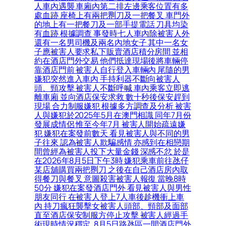
人車內遇襲 車廂內第二排左邊乘客位置有多
處血跡 座椅上有兩把𠝹刀及一把餐叉 車門外
的地上有一把餐刀及一部手提電話 刀具均染
有血跡 根據調查 事發時七人車內除被害人外
還有一名男司機及兩名內地女子 其中一名女
子應被害人要求私下販賣酒店積分房間 並相
約在酒店門外交易 他們抵達現場後將車輛停
靠酒店門前 被害人自行登入車輛內 尾隨的男
嫌犯突然進入車內 手持利器不斷向被害人
頭、頸攻擊 被害人不斷呼喊 車內乘客立即逃
離車廂 並向酒店保安求救 數十秒後保安趕到
現場 合力制服嫌犯 根據多方調查及分析 被害
人與嫌犯於2025年5月在澳門相識 同年7月份
發展成情侶 惟至今年7月 被害人開始疏遠嫌
犯 嫌犯在案發前數天 看見被害人與不同的男
子往來 認為被害人欺騙感情 亦感到在相戀期
間曾經為被害人投下大量金錢 深感不忿 於是
在2026年8月5日下午3時 嫌犯乘車前往氹仔
某店舖購買兩把𠝹刀 之後在自己酒店房內取
得餐刀與餐叉 意圖殺害被害人報復 當晚8時
50分 嫌犯在案發酒店門外 看見被害人與男性
朋友同行 在被害人登上7人車後趁機衝上車
內 持刀瘋狂襲擊女被害人頭部、頸部及面部
直至酒店保安制服方停止攻擊 被害人經過手
術現時情況穩定, 8月5日路氹區一間酒店門外