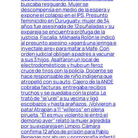
buscaba resguardo, Mujer se
descompensa en medio de la espera y
expone el colapso en el IPS, Presunto
feminicidio en Curuguaty: mujer de 34
años fue asesinada de 12 puñaladas y su
expareja se encuentra prófuga de la
justicia, Fiscalía: Mikhaela Rolón le indicó
al presunto asesino «agarrá una jeringa e
inyectale aire» para matar a Mafe, Con
orden judicial obligan a padres a vacunar
a sus 3 hijos, Asaltaron un local de
electrodomésticos y hubo un feroz
cruce de tiros con la policía, Docente se
hace responsable de niño indígena que
atropelló con su auto, Cajero de la ANDE
cobraba facturas, entregaba recibos
truchos y se quedaba con la plata, Le
trató de “je’urei” a su vecina y ligó
escobazos y hasta arañazos, ¡Volvieron a
pata! Atrapan a 11 “willeros” en plena
pirueta, “Él es muy violento le entró el
demonio ayer” relató la mujer agredida
por su expareja en Limpio, Cámara
confirma 12 años de prisión para Pablo
Benegas por abuso y pornografía infantil,