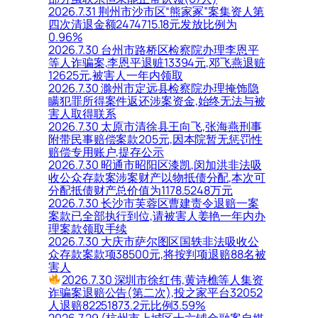
2026.7.31 荆州市沙市区“熊家冢”案集资人第
四次清退金额2474715.18元发放比例为
0.96%
2026.7.30 台州市路桥区检察院办理李恩平
等人诈骗案,李恩平退赃13394元,邓飞燕退赃
12625元,被害人一年内领取
2026.7.30 滁州市定远县检察院办理掩饰隐
瞒犯罪所得案件返还涉案资金,始终无法与被
害人取得联系
2026.7.30 太原市清徐县王向飞,张海燕刑事
附带民事赔偿案款205元,因本院暂无惩罚性
赔偿专用账户,提存公示
2026.7.30 昭通市昭阳区漆凯,闵加洪非法吸
收公众存款案涉案财产以物抵债分配,本次可
分配抵债财产总价值为1178.5248万元
2026.7.30 长沙市芙蓉区曹建责令退赔一案
案款已全部执行到位,请被害人姜艳一年内办
理案款领取手续
2026.7.30 大庆市萨尔图区国轶非法吸收公
众存款案款项38500元,将按判项退赔88名被
害人
2026.7.30 深圳市徐红伟,黄诗樵等人集资
诈骗案退赔公告(第二次),投之家平台32052
人退赔82251873.2元比例3.59%
2026.7.29 (杭州市上城区十六铺金融案自媒