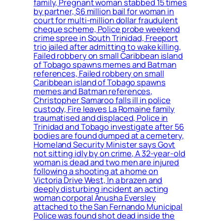
family, Pregnant woman stabbed 15 times
by partner, $6 million bail for woman in
court for multi-million dollar fraudulent
cheque scheme, Police probe weekend
crime spree in South Trinidad, Freeport
trio jailed after admitting to wake killing,
Failed robbery on small Caribbean island
of Tobago spawns memes and Batman
references, Failed robbery on small
Caribbean island of Tobago spawns
memes and Batman references,
Christopher Samaroo falls ill in police
custody, Fire leaves La Romaine family
traumatised and displaced, Police in
Trinidad and Tobago investigate after 56
bodies are found dumped at a cemetery,
Homeland Security Minister says Govt
not sitting idly by on crime, A 32-year-old
woman is dead and two men are injured
following a shooting at a home on
Victoria Drive West, In a brazen and
deeply disturbing incident an acting
woman corporal Anusha Eversley
attached to the San Fernando Municipal
Police was found shot dead inside the