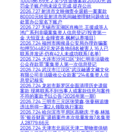
1000186.69元 2.吴少含追缴案款20000元 因
罚金子账户尚未设立完成,提存公示
2026.7.27 射洪市文映傚责令退赔一案案款
80000元转至射洪市民间融资理财问题依法
处置办公室名下账户
2026.7.27 无锡市滨湖区肖梅兰,王援成等人
鸿广系列非吸案集资人信息登记(投资第一
金,大恒亚太,金曈资本,枫树认养项目)
2026.7.24 福州市闽侯县公安局办理诈骗案
扣押304482元发还各地68名被害人,16人已
联系并发还,仍有42人未成功联系(名单)
2026.7.24 大连市沙河口区“刘仁明非法吸收
公众存款罪”案集资人第一次信息登记
2026.7.24 武汉市江汉区“武汉融通文藏文化
有限公司非法吸收公众款案”214名集资人信
息登记核实
2026.7.24 龙岩市新罗区全面清理历史遗留
案款,现将联系不到当事人或案款信息与案件
不符的案款予以公告(2026年第一期)
2026.7.24 三明市三元区张荣鑫,张曼丽追缴
违法所得一案2人领取执行案款
2026.7.24 哈尔滨市平房区高晓庆,于春,林旭
等“银谷财富”退赔案件本次批量发放7名集资
人28779.66元
2026.7.24 天津市北辰区天津二塑物资供销