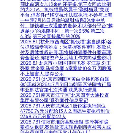
额比前两次加起来的还要多,第三次回款比例
约为20%。抓钱猫虽然属于“聚财猫系”关联
平台,但案件已移交杭州法院执行,不参与上海
一中院7月14日启动的聚财猫系3%集中兑
付。抓钱猫三次退赔的走势,和大部分平台“越
退越少”的规律不同：第一次3.5%,第二次
4.8%,第三次直接飙到约20%
2026.8.1 (杭州市西湖区“抓钱猫”案自媒体)各
位抓钱猫受害难友：为掌握案件审理,案款兑
付及后续维权进展,现将抓钱猫案件分案审理,
资金返还,冻结资产及后续工作方向做些说明
2026.8.1 太原市小店区段燕飞案 罗江慧,刘王
强案 武奎案 马振华案 4案案款10余万 因联系
不上被害人,提存公示
2026.7.31 (北京市朝阳区黄白金钱包案自媒
体)现就2026年7月31日与朝阳区法院执行局
李亚辉法官第七次沟通,获悉执行进展
2026.7.31 南京市江宁区“北京四季大通投资
集团有限公司”系列案件信息登记
2026.7.31 大庆市龙凤区 1.唐锐案执行到位
47750.74元分配给13人 2.周德生案执行到位
2348.75元分配给23人
2026.7.31 信阳市淮滨县敖佳银,陈泽英诈骗
案损失退赔,案涉款项未联系到所有被害人或
部分虽联系但未能正常认领(67人)