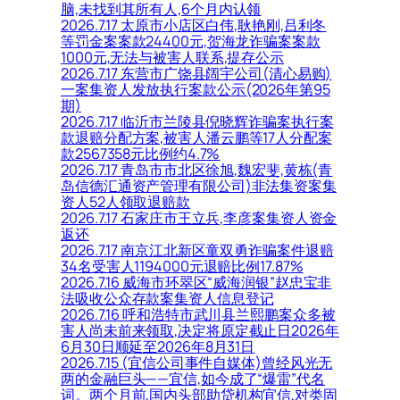
脑,未找到其所有人,6个月内认领
2026.7.17 太原市小店区白伟,耿艳刚,吕利冬
等罚金案案款24400元,贺海龙诈骗案案款
1000元,无法与被害人联系,提存公示
2026.7.17 东营市广饶县阔宇公司(清心易购)
一案集资人发放执行案款公示(2026年第95
期)
2026.7.17 临沂市兰陵县倪晓辉诈骗案执行案
款退赔分配方案,被害人潘云鹏等17人分配案
款2567358元比例约4.7%
2026.7.17 青岛市市北区徐旭,魏宏斐,黄栋(青
岛信德汇通资产管理有限公司)非法集资案集
资人52人领取退赔款
2026.7.17 石家庄市王立兵,李彦案集资人资金
返还
2026.7.17 南京江北新区童双勇诈骗案件退赔
34名受害人1194000元退赔比例17.87%
2026.7.16 威海市环翠区“威海润银”赵忠宝非
法吸收公众存款案集资人信息登记
2026.7.16 呼和浩特市武川县兰熙鹏案众多被
害人尚未前来领取,决定将原定截止日2026年
6月30日顺延至2026年8月31日
2026.7.15 (宜信公司事件自媒体)曾经风光无
两的金融巨头——宜信,如今成了“爆雷”代名
词。两个月前,国内头部助贷机构宜信,对类固