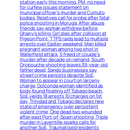
station early this morning, PM: no need
for curfew issues statement on
municipal officer’s murder and Cumuto
bodies, Relatives call for probe after fatal
police shooting in Moruga, After abuse
friends say woman withdrew before
Ghany’s killing, Girl dies after collision at
Pigeon Point, TTPS raids lead to multiple
arrests over Easter weekend, Man killed
pregnant woman among two shot in
Wallerfield attack, 5 freed of couple’s
murder after decade on remand, South
Oropouche shooting leaves 39-year-old
father dead, Sando businesses say
street crime persists despite SoE,
Woman to appear in court on larceny
charge, Golconda woman identified as
body found floating off Tobago beach,
SoE yields 18 arrests 10 charges on 1st
day, Trinidad and Tobago declares new
state of emergency over persistent
violent crime, One dead two wounded
after east Port-of-Spain shooting, Triple
murder in Laventille sparks calls for
another SoE, Traumatised residents