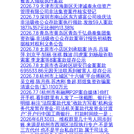
被害人领取执行案款
2026.7.9 天津市滨海新区天津诚泰永信资产
管理有限公司非法集资案件核实登记
2026.7.9 深圳市南山区东方盛富公司徐庆法
非法吸收公众存款案执行领款,发放59人案款
18774357元比例约13.38%
2026.7.8 青岛市黄岛区青岛千弘鼎泰集团集
资诈骗,非法吸收公众存款案审计报告初稿数
据核对权利义务公告
2026.7.8 太原市小店区刘承聪案 许兵,吕瑞
萍,刘京平,邹丽,张祺,魏波,闫虎案 刘杨敲诈勒
索案 李龙案等8案案款提存公示
2026.7.8 太原市杏花岭区胡安罚金案案款
695533.86元因无法联系到被害人,提存公示
2026.7.8 杭州市上城区“十六铺”平台傅丽鸿,
吴立根,陈月燕,苏杰刚,鲁超,郑煜集资诈骗案
清退公告(五),1100万元
2026.7.7 (杭州市有融网P2P案自媒体)你打
开手机,看到群里有人发了一张截图。银行卡
明细,标注“法院案款代发”,收款方写着“机构业
务代发暂存资金-司法机关案款代发资金过渡
户”,开户行中国工商银行。打款时间统一是：
2026年6月30日。维权群里几十号人同步到
账,来源是杭州市西湖区法院执行专户,不是第
三方代付,也不是平台私自打款,属于司法兑