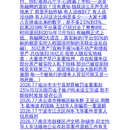
付。你盯着那几个字,心跳漏了半拍——这是
有融网的退款？没有通知,钱就这么无声无息
地来了,群里开始炸锅,有人说收到了,有人说
没动静,有人问这次比例是多少——大家七嘴
八舌拼凑出来的数字：差不多2.5%到3%。
距离2018年平台暴雷,已经过去了整整8年。
时间退回到2014年,11月19日,有融网正式上
线。有融网2大谎言：真实标的(平台90%的
标的都是实控人程国洪控制的关联企业在自
融)、30亿资产(宣称手握14项不动产和债权
资产,总估值30.16亿元,投资人随后实地核
查：大量资产早已多重抵押、存在权属争议,
部分房产被实控人私下转移,部分已被提前转
移至关联第三方。底层借款企业大面积恶意
逾期,每一个被执行的债务人背后可能又是一
地死账。)
2026.7.7 临汾市大宁县郑育敏罚金案案款
231415.12元因罚金子账户尚未设立完成,暂不
能按时发放,提存公示
2026.7.7 连云港市赣榆区杨东辉,王亚运,周腾
飞,葛海波,程国栋,王喆等人诈骗罪一案退赔
2026.7.7 宁波市江北区何冬飞等案件受害人
信息核对
2026.7.7 南京市鼓楼区卢文明,孙锡华,邱文均
等人非法吸收公众存款罪案件退赔工作有关