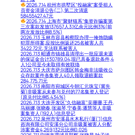
2026.7.14 杭州市拱墅区“投融家”案受损人
员资金清退公告(二),第二次清退
58455427.47元
2026.7.14 上海市“聚财猫系”集资诈骗案第
三次案款发放137657人3.1亿余元比例3%(前
两次发放比例8.5%)
2026.7.13 玉林市容县检察院办理一掩饰隐瞒
犯罪所得案,应按比例返还25名被害人共
3422.72元,无法联系被害人
2026.7.13 昭通市镇雄县清理出一批应退未退
的保证金合计30789.04,现已具备退款条件,4
人1公司至今未取得有效联络
2026.7.13 大庆市萨尔图区韩金梅非法吸收公
众存款案件各集资人40人领取退赔案款
284,775.71元
2026.7.13 南阳市宛城区今朝汇元珠宝(冀先
菊)非吸案从未参与兑付的77名集资人登记
(原兑付比例5.434%)
2026.7.13 大连开发区“久信融富”吴珊珊,王丹,
马丽娜,张晓春,张淑琴,宁春美,潘慧等人非吸
案集资人(192人)信息登记
2026.7.12 泉州市安溪县水木私行(厦门)信息
咨询有限公司安溪分公司非吸案被害人分配
涉案资金4,269,132元比例0.026
2026.7.11 宁德市霞浦县郭辉,张晓晨,叶子涵,