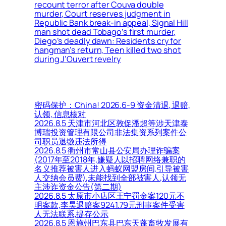
recount terror after Couva double
murder, Court reserves judgment in
Republic Bank break-in appeal, Signal Hill
man shot dead Tobago’s first murder,
Diego’s deadly dawn: Residents cry for
hangman’s return, Teen killed two shot
during J’Ouvert revelry
密码保护：China! 2026.6-9 资金清退, 退赔,
认领, 信息核对
2026.8.5 天津市河北区敦促潘超等涉天津泰
博瑞投资管理有限公司非法集资系列案件公
司职员退缴违法所得
2026.8.5 衢州市常山县公安局办理诈骗案
(2017年至2018年,嫌疑人以招聘网络兼职的
名义推荐被害人进入蚂蚁网盟房间,引导被害
人交纳会员费),未能找到全部被害人,认领无
主涉诈资金公告(第二期)
2026.8.5 太原市小店区王宁罚金案120元不
明案款,李昊退赔案9241.79元刑事案件受害
人无法联系,提存公示
2026.8.5 恩施州巴东县巴东天蓬畜牧发展有