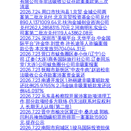
有限公司等非法吸收公众存款案案款第三次
清退
2026.7.24 周口市扶沟县 1.京贸,金城公司两
案第二批次兑付,北京京贸投资基金公司兑付
890人1371009.64元,扶沟金城创业咨询公司
兑付262人2858315.70元 2.河南明礼实业公
司案第二批次兑付119人43862.08元
2026.7.24 深圳市“美银平台,天华平台,中金国
际平台”许金华,刘世奇,许长途等人诈骗案领
款公告,本次发放35704044.31元
2026.7.23 营口市鲅鱼圈区参小伙(辽宁)公
司,辽参(大连)商务国际旅行社公司,辽参同乐
堂(大连)公司鲅鱼圈分公司非吸案报案
2026.7.23 抚顺市新抚区“中农牛肉”赵岩松非
法吸收公众存款案涉案资金返还
2026.7.23 南通开发区 1.孙丽建非吸案赃款发
还比例25.9765% 2.冯金妹非吸案赃款发还比
例46.097%
2026.7.22 乐东县检察院开展涉案款项清理工
作,部分款项经多方联络,仍无法联系对应权利
人,长期无人认领(第二批)
2026.7.22 晋中市榆次区冀正中,桑志成,郭栋,
闫利兵掩饰隐瞒犯罪所得罪一案案款15900
元,提存公示
2026.7.22 南阳市宛城区 1.骏马国际投资担保