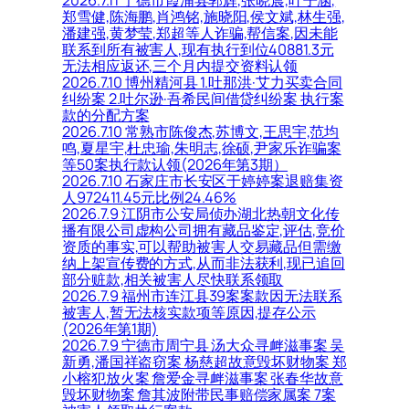
郑雪健,陈海鹏,肖鸿铭,施晓阳,侯文斌,林生强,
潘建强,黄梦莹,郑超等人诈骗,帮信案,因未能
联系到所有被害人,现有执行到位40881.3元
无法相应返还,三个月内提交资料认领
2026.7.10 博州精河县 1.吐那洪·艾力买卖合同
纠纷案 2.吐尔逊·吾希民间借贷纠纷案 执行案
款的分配方案
2026.7.10 常熟市陈俊杰,苏博文,王思宇,范均
鸣,夏星宇,杜忠瑜,朱明志,徐硕,尹家乐诈骗案
等50案执行款认领(2026年第3期）
2026.7.10 石家庄市长安区于婷婷案退赔集资
人972411.45元比例24.46%
2026.7.9 江阴市公安局侦办湖北热朝文化传
播有限公司虚构公司拥有藏品鉴定,评估,竞价
资质的事实,可以帮助被害人交易藏品但需缴
纳上架宣传费的方式,从而非法获利,现已追回
部分赃款,相关被害人尽快联系领取
2026.7.9 福州市连江县39案案款因无法联系
被害人,暂无法核实款项等原因,提存公示
(2026年第1期)
2026.7.9 宁德市周宁县 汤大众寻衅滋事案 吴
新勇,潘国祥盗窃案 杨慈超故意毁坏财物案 郑
小榕犯放火案 詹爱金寻衅滋事案 张春华故意
毁坏财物案 詹其波附带民事赔偿家属案 7案