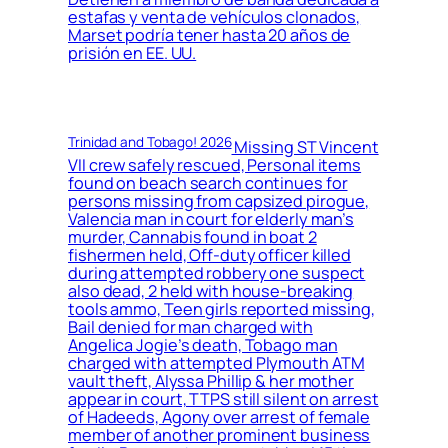
estafas y venta de vehículos clonados,
Marset podría tener hasta 20 años de
prisión en EE. UU.
Trinidad and Tobago! 2026
Missing ST Vincent
VII crew safely rescued, Personal items
found on beach search continues for
persons missing from capsized pirogue,
Valencia man in court for elderly man’s
murder, Cannabis found in boat 2
fishermen held, Off-duty officer killed
during attempted robbery one suspect
also dead, 2 held with house-breaking
tools ammo, Teen girls reported missing,
Bail denied for man charged with
Angelica Jogie’s death, Tobago man
charged with attempted Plymouth ATM
vault theft, Alyssa Phillip & her mother
appear in court, TTPS still silent on arrest
of Hadeeds, Agony over arrest of female
member of another prominent business