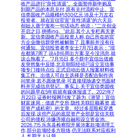
收产品进行“良性清退”。全面暂停新申购及
到期产品的本息兑付,原有兑付流程中止。宜
信类固收产品规模约300亿元,涉及十万左右
投资者。就在宜信官宣“良性清退”的六天后,
创始人唐宁发布一句话动态,他说：“二次创业
开启之日,拼搏ing。”此后,其个人专栏再无更
新。宜信类固收产品投资人称,自己所在的官
方企业微信群突然被解散了,且事前并没有任
何通知。宜信投资者李女士7月7日表示：“现
在都第7周了,说4到6周出方案,至今没消息,就
这么拖着了。”7月15日,多个群中宜信出借难
友突然集中反馈,北京朝阳经侦已设立宜信事
项专门接待点位,正式启动出借人报案材料收
集工作。出借人可自主选择是否配合制作询
问笔录,若不愿做笔录,可直接现场递交书面材
料并完成信息登记。事实上,关于宜信类固收
的问题早在5年前就有媒体报道了。2021年7
月22日,证券时报网刊发了题为《潜望｜宜信
财富迷局：借道产交所,隐性关联巨额募资,底
层资产成机密》的文章。经过多层股权穿透
后发现,这些产品的底层资产全部是宜信关联
公司的债权,涉嫌违规自融和设立资金池。
2026.7.15 乐东县检察院开展涉案款项清理工
作,部分款项经多方联络,仍无法联系对应权利
人,长期无人认领