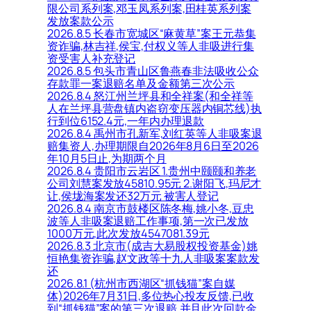
限公司系列案,邓玉凤系列案,田桂英系列案
发放案款公示
2026.8.5 长春市宽城区“麻黄草”案王元恭集
资诈骗,林吉祥,侯宝,付权义等人非吸进行集
资受害人补充登记
2026.8.5 包头市青山区鲁燕春非法吸收公众
存款罪一案退赔名单及金额第三次公示
2026.8.4 怒江州兰坪县和全祥案(和全祥等
人在兰坪县营盘镇内盗窃变压器内铜芯线)执
行到位6152.4元,一年内办理退款
2026.8.4 禹州市孔新军,刘红英等人非吸案退
赔集资人,办理期限自2026年8月6日至2026
年10月5日止,为期两个月
2026.8.4 贵阳市云岩区 1.贵州中颐颐和养老
公司刘慧案发放45810.95元 2.谢阳飞,玛尼才
让,侯垅海案发还32万元 被害人登记
2026.8.4 南京市鼓楼区陈冬梅,姚小冬,豆忠
波等人非吸案退赔工作事项,第一次已发放
1000万元,此次发放4547081.39元
2026.8.3 北京市(成吉大易股权投资基金)姚
恒艳集资诈骗,赵文政等十九人非吸案案款发
还
2026.8.1 (杭州市西湖区“抓钱猫”案自媒
体)2026年7月31日,多位热心投友反馈,已收
到“抓钱猫”案的第三次退赔,并且此次回款金