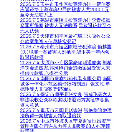
2026.7.15 玉林市玉州区检察院办理一帮信案
应返还给上游诈骗犯罪的被害人共20000元,
至今无法联系上
2026.7.15 芜湖市南陵县检察院办理李青松盗
窃罪所得案,被害人无法联系,导致退赃款至今
无人认领
2026.7.15 天津市和平区聚祥瑞非法吸收公众
存款案集资人信息核实登记
2026.7.15 泰州市海陵区陈增智犯诈骗,偷越国
(边)境罪一案被害人刘艳平,梁玉美一年内领
取退赔款项
2026.7.14 太原市小店区梁豪瑞聪退赔案,刘希
洋罚金追缴案,郭凤艳罚金追缴案因受害人未
提供收款账户,提存公示
2026.7.14 南阳市康鑫纸箱包装有限公司,南阳
城乡一体化示范区德玲纸箱制造厂张文胜,单
德玲等人非吸案登记确认
2026.7.14 保定市顺平县张文良,张成飞等六人
非法吸收公众存款案以物退赔方案征求各集
资人意见
2026.7.14 重庆市云阳县赵崇淋,张艳华追缴违
法所得一案被害人领取退赔款
2026.7.14 中卫市沙坡头区宁夏财富恒昌资产
管理有限公司许东力等人非吸案68人办理领
款手续