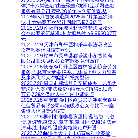
体)“十六铺金融”由金聚鑫(杭州)互联网金融
服务有限公司运营,2018年被立案侦查,从
2023年3月首次清退到2026年7月第五次清
退,十六铺案五次累计回款已超3.3亿元
2026.7.29 南阳市宛城区赵天祥非法吸收公
众存款案登记核准,本次拟兑付148.952007万
元
2026.7.29 天津市和平区和乐丰非法吸收公
众存款案信息核实登记
2026.7.29 榆林市吴堡县鑫盛源小额贷款有
限公司非法吸收公众存款案兑付事宜
2026.7.28 长春净月开发区吉林省蓝鲸会劳务
服务,吉林百大劳务服务,吉林省上鼎人力资源
及张鸿飞等人诈骗案件报案登记
2026.7.28 周口市郸城县公安局侦办一恶势力
非法经营案(非法放贷)追缴违法所得500余
万元,328名借款人一年内申请退还
2026.7.28 重庆市渝中区赵贵武等涉重庆耀益
仕佳贸易有限公司非法吸收公众存款罪一案
集资人信息登记核实
2026.7.28 柳州市鹿寨县陈甜梅,蓝智敏,韦淑
清,廖淑贤,凌忠爱,覃美花,覃国松,梁梅娟,曾素
清,李胜,韦瑜梅退赔案领款账户开通
2026.7.27 临汾市大宁县 1.郑育敏罚金案款