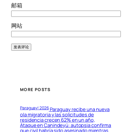
邮箱
网站
MORE POSTS
Paraguay! 2026
Paraguay recibe una nueva
ola migratoria y las solicitudes de
residencia crecen 62% en un año,
Ataque en Canindeyú: autopsia confirma
que civil habría sido asesinado mientras