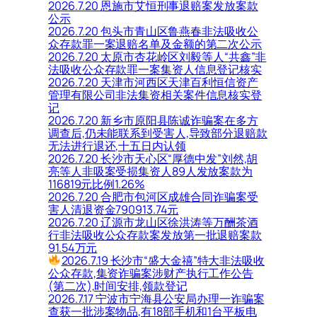
2026.7.20 恩施市艾恒刑事退赔案发放案款
公示
2026.7.20 包头市青山区鲁燕春非法吸收公
众存款罪一案退赔名单及金额的第二次公示
2026.7.20 太原市杏花岭区刘毅等人“共鑫”非
法吸收公众存款罪一案集资人信息登记核实
2026.7.20 天津市河西区天津百利恒信资产
管理有限公司非法集资相关案件信息核实登
记
2026.7.20 新乡市原阳县陈诚诈骗案在多方
调查后,仍未能联系到受害人,导致部分退赔款
无法进行退还,十五日内认领
2026.7.20 长沙市天心区“厚德中发”刘然,胡
亮等人非吸案受损集资人89人发放案款为
116819元比例1.26%
2026.7.20 合肥市包河区成雄合同诈骗案受
害人清退资金790913.74元
2026.7.20 辽源市龙山区徐洪涛等万酬茶酒
行非法吸收公众存款案发放第一批退赔案款
91.54万元
2026.7.19 长沙市“盛大金禧”特大非法吸收
公众存款,集资诈骗案涉财产执行工作公告
(第二次),时间安排,领款登记
2026.7.17 宁波市宁海县公安局办理一诈骗案
查获一批涉案物品,有18部手机和1台平板电