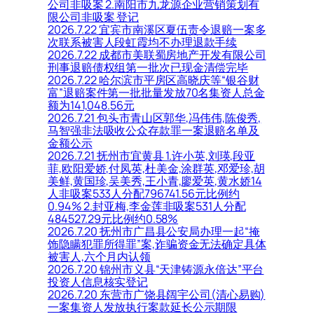
公司非吸案 2.南阳市九龙源企业营销策划有
限公司非吸案 登记
2026.7.22 宜宾市南溪区夏伍责令退赔一案多
次联系被害人段虹霞均不办理退款手续
2026.7.22 成都市美联蜀房地产开发有限公司
刑事退赔债权组第一批次已现金清偿完毕
2026.7.22 哈尔滨市平房区高晓庆等“银谷财
富”退赔案件第一批批量发放70名集资人总金
额为141,048.56元
2026.7.21 包头市青山区郭华,冯伟伟,陈俊秀,
马智强非法吸收公众存款罪一案退赔名单及
金额公示
2026.7.21 抚州市宜黄县 1.许小英,刘瑛,段亚
菲,欧阳爱娇,付凤英,杜美金,涂群英,邓爱珍,胡
美鲜,黄国珍,吴美秀,王小青,廖爱英,黄水娇14
人非吸案533人分配796741.56元比例约
0.94% 2.封亚梅,李金莲非吸案531人分配
484527.29元比例约0.58%
2026.7.20 抚州市广昌县公安局办理一起“掩
饰隐瞒犯罪所得罪”案,诈骗资金无法确定具体
被害人,六个月内认领
2026.7.20 锦州市义县“天津铸源永倍达”平台
投资人信息核实登记
2026.7.20 东营市广饶县阔宇公司(清心易购)
一案集资人发放执行案款延长公示期限