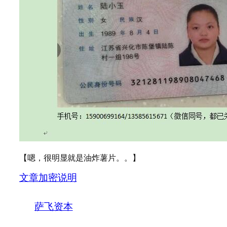
【嗯，很明显就是油炸薯片。。】
文章加密说明
萨飞资本