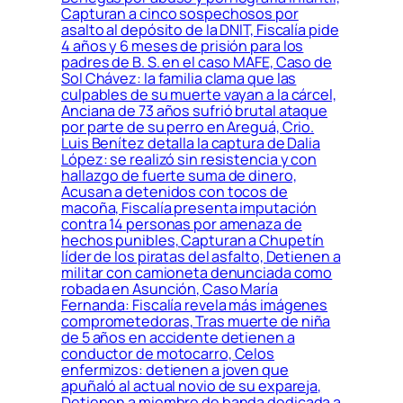
Capturan a cinco sospechosos por
asalto al depósito de la DNIT, Fiscalía pide
4 años y 6 meses de prisión para los
padres de B. S. en el caso MAFE, Caso de
Sol Chávez: la familia clama que las
culpables de su muerte vayan a la cárcel,
Anciana de 73 años sufrió brutal ataque
por parte de su perro en Areguá, Crio.
Luis Benítez detalla la captura de Dalia
López: se realizó sin resistencia y con
hallazgo de fuerte suma de dinero,
Acusan a detenidos con tocos de
macoña, Fiscalía presenta imputación
contra 14 personas por amenaza de
hechos punibles, Capturan a Chupetín
líder de los piratas del asfalto, Detienen a
militar con camioneta denunciada como
robada en Asunción, Caso María
Fernanda: Fiscalía revela más imágenes
comprometedoras, Tras muerte de niña
de 5 años en accidente detienen a
conductor de motocarro, Celos
enfermizos: detienen a joven que
apuñaló al actual novio de su expareja,
Detienen a miembro de banda dedicada a