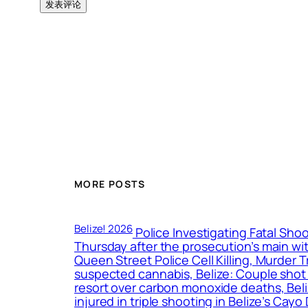
MORE POSTS
Belize! 2026
Police Investigating Fatal Shoo
Thursday after the prosecution’s main wit
Queen Street Police Cell Killing, Murder 
suspected cannabis, Belize: Couple shot d
resort over carbon monoxide deaths, Bel
injured in triple shooting in Belize’s Cay