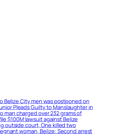
 two Belize City men was postponed on
Junior Pleads Guilty to Manslaughter in
edro man charged over 232 grams of
ile $100M lawsuit against Belize
 outside court, One killed two
d pregnant woman, Belize: Second arrest