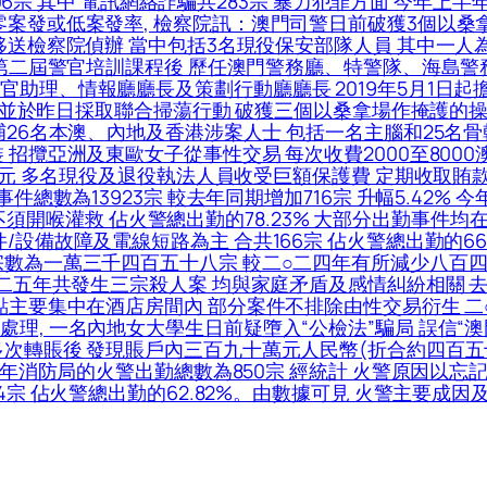
06宗 其中 電訊網絡詐騙共283宗 暴力犯罪方面 今年上半年
案發或低案發率, 檢察院訊：澳門司警日前破獲3個以桑
移送檢察院偵辦 當中包括3名現役保安部隊人員 其中一人為
校第二屆警官培訓課程後 歷任澳門警務廳、特警隊、海島警
理、情報廳廳長及策劃行動廳廳長 2019年5月1日起擔任
追查 並於昨日採取聯合掃蕩行動 破獲三個以桑拿場作掩護的
捕26名本澳、內地及香港涉案人士 包括一名主腦和25名
攬亞洲及東歐女子從事性交易 每次收費2000至8000澳門
澳門元 多名現役及退役執法人員收受巨額保護費 定期收取賄
總數為13923宗 較去年同期增加716宗 升幅5.42% 今年
94宗不須開喉灌救 佔火警總出勤的78.23% 大部分出勤事件
設備故障及電線短路為主 合共166宗 佔火警總出勤的66.
宗數為一萬三千四百五十八宗 較二○二四年有所減少八百四
○二五年共發生三宗殺人案 均與家庭矛盾及感情糾紛相關 
點主要集中在酒店房間內 部分案件不排除由性交易衍生 二
理, 一名內地女大學生日前疑墮入“公檢法”騙局 誤信“澳
次轉賬後 發現賬戶內三百九十萬元人民幣(折合約四百五十五
全年消防局的火警出勤總數為850宗 經統計 火警原因以
4宗 佔火警總出勤的62.82%。由數據可見 火警主要成