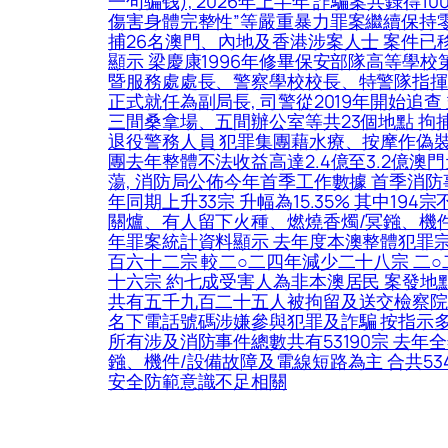
一句骗钱), 2026年上半年 詐騙案共錄得10
傷害身體完整性”等嚴重暴力罪案繼續保持零
捕26名澳門、內地及香港涉案人士 案件已
顯示 梁慶康1996年修畢保安部隊高等學
暨服務處處長、警察學校校長、特警隊指揮官助
正式就任為副局長, 司警從2019年開始
三間桑拿場、五間辦公室等共23個地點 拘
退役警務人員 犯罪集團藉水療、按摩作偽裝 招
團去年整體不法收益高達2.4億至3.2億
蕩, 消防局公佈今年首季工作數據 首季消防事件
年同期上升33宗 升幅為15.35% 其中1
關爐、有人留下火種、燃燒香燭/冥鏹、機件/
年罪案統計資料顯示 去年度本澳整體犯罪
百六十二宗 較二○二四年減少二十八宗 二
十六宗 約七成受害人為非本澳居民 案發地
共有五千九百二十五人被拘留及送交檢察院處
名下電話號碼涉嫌參與犯罪及詐騙 按指示多
所有涉及消防事件總數共有53190宗 去年
鏹、機件/設備故障及電線短路為主 合共53
安全防範意識不足相關