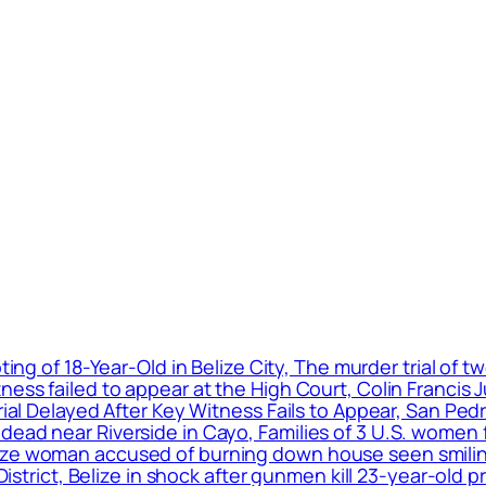
ting of 18-Year-Old in Belize City, The murder trial of
ness failed to appear at the High Court, Colin Francis 
Trial Delayed After Key Witness Fails to Appear, San P
ead near Riverside in Cayo, Families of 3 U.S. women f
ize woman accused of burning down house seen smiling
o District, Belize in shock after gunmen kill 23-year-ol