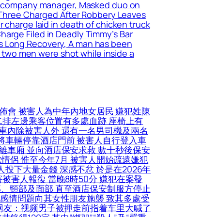
nana company manager, Masked duo on
r, Three Charged After Robbery Leaves
 charge laid in death of chicken truck
harge Filed in Deadly Timmy’s Bar
es Long Recovery, A man has been
he two men were shot while inside a
佈會 被害人為中年內地女居民 嫌犯姓陳
第二排左邊乘客位置有多處血跡 座椅上有
人車內除被害人外 還有一名男司機及兩名
將車輛停靠酒店門前 被害人自行登入車
離車廂 並向酒店保安求救 數十秒後保安
成情侶 惟至今年7月 被害人開始疏遠嫌犯
下大量金錢 深感不忿 於是在2026年
被害人報復 當晚8時50分 嫌犯在案發
部、頸部及面部 直至酒店保安制服方停止
因感情問題向其女性朋友施襲 致其多處受
(网友：视频男子被押走前指着车里大喊了