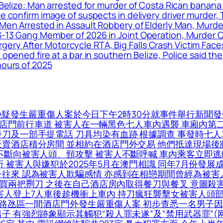
n, Belize: Man arrested for murder of Costa Rican ba
ice confirm image of suspects in delivery driver murde
 Men Arrested in Assault Robbery of Elderly Man, Murder
S-13 Gang Member of 2026 in Joint Operation, Murder C
ery After Motorcycle RTA, Big Falls Crash Victim Fac
 opened fire at a bar in southern Belize, Police said t
hours of 2025
疑發生嚴重傷人案於今日下午2時30分就事件舉行新聞發
於酒店門前行車道 被害人在一輛黑色七人車內遇襲 車廂內
餐刀及一部手提電話 刀具均染有血跡 根據調查 事發時七
販賣酒店積分房間 並相約在酒店門外交易 他們抵達現場後
不斷向被害人頭、頸攻擊 被害人不斷呼喊 車內乘客立即逃
 被害人與嫌犯於2025年5月在澳門相識 同年7月份發展
往來 認為被害人欺騙感情 亦感到在相戀期間曾經為被害人投
買兩把𠝹刀 之後在自己酒店房內取得餐刀與餐叉 意圖殺害
害人登上7人車後趁機衝上車內 持刀瘋狂襲擊女被害人頭
5日路氹區一間酒店門外發生嚴重傷人案 初步查悉一名男子
子 有強烈跡象顯示其觸犯“殺人罪未遂”及“禁用武器罪”