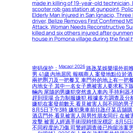
made in killing of 19-year-old technicia
scooter rob gas station at gunpoint, Pol
Elderly Man Injured in San Ignacio, Three
driver, Belize Removes First Confirmed M
Attack, Woman Needs Reconstructive Surg
killed and six others injured after gunmen
house in Pomona village during the final 
Macao! 2026
密码保护：
路氹某娛樂場外前晚
男 41歲 內地居民 報稱商人 案發地點位
兩把𠝹刀及一把餐叉 車門外的地上有一把
內地女子 其中一名女子應被害人要求私下
輛內 尾隨的男嫌犯突然進入車內 手持利器
趕到現場 合力制服嫌犯 根據多方調查及分析
嫌犯在案發前數天 看見被害人與不同的男子
8月5日下午3時 嫌犯乘車前往氹仔某店舖購
酒店門外 看見被害人與男性朋友同行 在被
攻擊 被害人經過手術現時情況穩定, 8月
不同程度的刀傷 司警經調查後已拘留涉案男