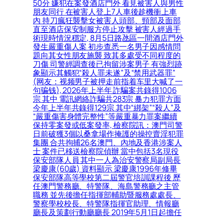
50分 嫌犯在案發酒店門外 看見被害人與男性
朋友同行 在被害人登上7人車後趁機衝上車
內 持刀瘋狂襲擊女被害人頭部、頸部及面部
直至酒店保安制服方停止攻擊 被害人經過手
術現時情況穩定, 8月5日路氹區一間酒店門外
發生嚴重傷人案 初步查悉一名男子因感情問
題向其女性朋友施襲 致其多處受不同程度的
刀傷 司警經調查後已拘留涉案男子 有強烈跡
象顯示其觸犯“殺人罪未遂”及“禁用武器罪”
(网友：视频男子被押走前指着车里大喊了一
句骗钱), 2026年上半年 詐騙案共錄得1006
宗 其中 電訊網絡詐騙共283宗 暴力犯罪方面
今年上半年共錄得129宗 其中“綁架”“殺人”及
“嚴重傷害身體完整性”等嚴重暴力罪案繼續
保持零案發或低案發率, 檢察院訊：澳門司警
日前破獲3個以桑拿場作掩護的操控賣淫犯罪
集團 合共拘捕26名澳門、內地及香港涉案人
士 案件已移送檢察院偵辦 當中包括3名現役
保安部隊人員 其中一人為治安警察局副局長
梁慶康(60歲) 資料顯示 梁慶康1996年修畢
保安部隊高等學校第二屆警官培訓課程後 歷
任澳門警務廳、特警隊、海島警務廳之主管
職務 並先後擔任指揮部輔助暨服務處處長、
警察學校校長、特警隊指揮官助理、情報廳
廳長及策劃行動廳廳長 2019年5月1日起擔任