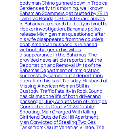
body man Chino gunned down in Tropical
Gardens early this morning, well known
Bahamian Scammers get busted by FBI in
Tamarac Florida, US Coast Guard arrives
in Bahamas to search for body in Lynette
Hooker investigation, Bahamas police
release Michigan man questioned after
his wife disappeared from the couple’s
boat, American husband is released
without charges in his wife’s
disappearance in the Bahamas, The
provided news article reports that the
Deportation and Removal Units of the
Bahamas Department of Immigration
successfully carried out a deportation
operation this past Tuesday, Husband of
Missing American Woman Still in
Custody, Traffic Fatality in Rock Sound
has claimed the life of both driver and
passenger, Jury Acquits Man of Charges
Connected to Deadly 2023 Double
Shooting, Man Charged With Killing
Girlfriend Outside Fox Hill Apartment,
Man Convicted of Stealing Two Gas
Tanks from Oku at Venetian Village, The