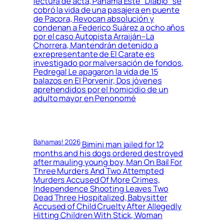
lectura de acta, Panamá Este ”Diablo” se
cobró la vida de una pasajera en puente
de Pacora, Revocan absolución y
condenan a Federico Suárez a ocho años
por el caso Autopista Arraiján–La
Chorrera, Mantendrán detenido a
exrepresentante de El Carate es
investigado por malversación de fondos,
Pedregal Le apagaron la vida de 15
balazos en El Porvenir, Dos jóvenes
aprehendidos por el homicidio de un
adulto mayor en Penonomé
Bahamas! 2026
Bimini man jailed for 12
months and his dogs ordered destroyed
after mauling young boy, Man On Bail For
Three Murders And Two Attempted
Murders Accused Of More Crimes,
Independence Shooting Leaves Two
Dead Three Hospitalized, Babysitter
Accused of Child Cruelty After Allegedly
Hitting Children With Stick, Woman