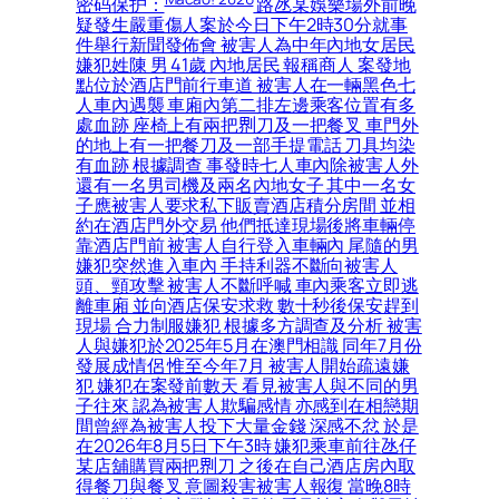
密码保护：
路氹某娛樂場外前晚
疑發生嚴重傷人案於今日下午2時30分就事
件舉行新聞發佈會 被害人為中年內地女居民
嫌犯姓陳 男 41歲 內地居民 報稱商人 案發地
點位於酒店門前行車道 被害人在一輛黑色七
人車內遇襲 車廂內第二排左邊乘客位置有多
處血跡 座椅上有兩把𠝹刀及一把餐叉 車門外
的地上有一把餐刀及一部手提電話 刀具均染
有血跡 根據調查 事發時七人車內除被害人外
還有一名男司機及兩名內地女子 其中一名女
子應被害人要求私下販賣酒店積分房間 並相
約在酒店門外交易 他們抵達現場後將車輛停
靠酒店門前 被害人自行登入車輛內 尾隨的男
嫌犯突然進入車內 手持利器不斷向被害人
頭、頸攻擊 被害人不斷呼喊 車內乘客立即逃
離車廂 並向酒店保安求救 數十秒後保安趕到
現場 合力制服嫌犯 根據多方調查及分析 被害
人與嫌犯於2025年5月在澳門相識 同年7月份
發展成情侶 惟至今年7月 被害人開始疏遠嫌
犯 嫌犯在案發前數天 看見被害人與不同的男
子往來 認為被害人欺騙感情 亦感到在相戀期
間曾經為被害人投下大量金錢 深感不忿 於是
在2026年8月5日下午3時 嫌犯乘車前往氹仔
某店舖購買兩把𠝹刀 之後在自己酒店房內取
得餐刀與餐叉 意圖殺害被害人報復 當晚8時