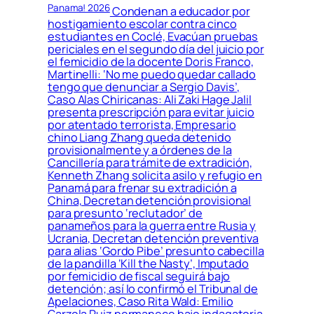
Panama! 2026
Condenan a educador por
hostigamiento escolar contra cinco
estudiantes en Coclé, Evacúan pruebas
periciales en el segundo día del juicio por
el femicidio de la docente Doris Franco,
Martinelli: ‘No me puedo quedar callado
tengo que denunciar a Sergio Davis’,
Caso Alas Chiricanas: Ali Zaki Hage Jalil
presenta prescripción para evitar juicio
por atentado terrorista, Empresario
chino Liang Zhang queda detenido
provisionalmente y a órdenes de la
Cancillería para trámite de extradición,
Kenneth Zhang solicita asilo y refugio en
Panamá para frenar su extradición a
China, Decretan detención provisional
para presunto ‘reclutador’ de
panameños para la guerra entre Rusia y
Ucrania, Decretan detención preventiva
para alias ‘Gordo Pibe’ presunto cabecilla
de la pandilla ‘Kill the Nasty’, Imputado
por femicidio de fiscal seguirá bajo
detención; así lo confirmó el Tribunal de
Apelaciones, Caso Rita Wald: Emilio
Garzola Ruiz permanece bajo indagatoria