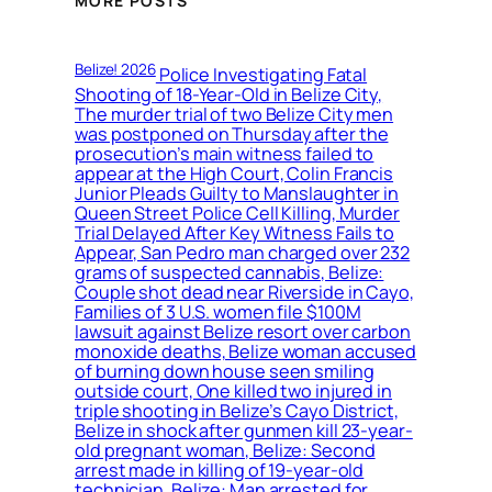
MORE POSTS
Belize! 2026
Police Investigating Fatal
Shooting of 18-Year-Old in Belize City,
The murder trial of two Belize City men
was postponed on Thursday after the
prosecution’s main witness failed to
appear at the High Court, Colin Francis
Junior Pleads Guilty to Manslaughter in
Queen Street Police Cell Killing, Murder
Trial Delayed After Key Witness Fails to
Appear, San Pedro man charged over 232
grams of suspected cannabis, Belize:
Couple shot dead near Riverside in Cayo,
Families of 3 U.S. women file $100M
lawsuit against Belize resort over carbon
monoxide deaths, Belize woman accused
of burning down house seen smiling
outside court, One killed two injured in
triple shooting in Belize’s Cayo District,
Belize in shock after gunmen kill 23-year-
old pregnant woman, Belize: Second
arrest made in killing of 19-year-old
technician, Belize: Man arrested for