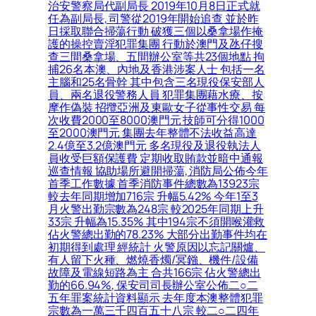
治安警察局代副局長 2019年10月8日正式就
任為副局長, 司警從2019年開始追查 並於昨
日採取聯合掃蕩行動 破獲三個以桑拿場作掩
護的操控賣淫犯罪集團 行動於澳門及氹仔搜
查三間桑拿場、五間辦公室等共23個地點 拘
捕26名本澳、內地及香港涉案人士 包括一名
主腦和25名骨幹 其中包含三名現役保安部人
員、兩名退役警務人員 犯罪集團藉水療、按
摩作偽裝 招攬亞洲及東歐女子從事性交易 每
次收費2000至8000澳門元 技師可分得1000
至2000澳門元 集團去年整體不法收益高達
2.4億至3.2億澳門元 多名現役及退役執法人
員收受巨額保護費 定期收取賄款並暗中通報
巡查情報 協助場所避開掃蕩, 消防局公佈今年
首季工作數據 首季消防事件總數為13923宗
較去年同期增加716宗 升幅5.42% 今年1至3
月火警出勤宗數為248宗 較2025年同期上升
33宗 升幅為15.35% 其中194宗不須開喉灌救
佔火警總出勤的78.23% 大部分出勤事件均在
初期得到處理 經統計 火警原因以忘記關爐、
有人留下火種、燃燒香燭/冥鏹、機件/設備
故障及電線短路為主 合共166宗 佔火警總出
勤的66.94%, 保安司司長辦公室公佈二○二
五年罪案統計資料顯示 去年度本澳整體犯罪
宗數為一萬三千四百五十八宗 較二○二四年