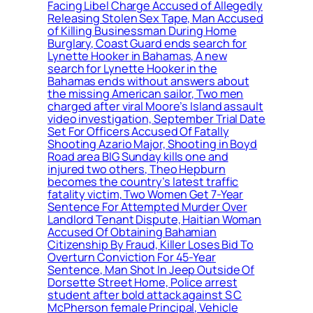
Facing Libel Charge Accused of Allegedly
Releasing Stolen Sex Tape, Man Accused
of Killing Businessman During Home
Burglary, Coast Guard ends search for
Lynette Hooker in Bahamas, A new
search for Lynette Hooker in the
Bahamas ends without answers about
the missing American sailor, Two men
charged after viral Moore’s Island assault
video investigation, September Trial Date
Set For Officers Accused Of Fatally
Shooting Azario Major, Shooting in Boyd
Road area BIG Sunday kills one and
injured two others, Theo Hepburn
becomes the country’s latest traffic
fatality victim, Two Women Get 7-Year
Sentence For Attempted Murder Over
Landlord Tenant Dispute, Haitian Woman
Accused Of Obtaining Bahamian
Citizenship By Fraud, Killer Loses Bid To
Overturn Conviction For 45-Year
Sentence, Man Shot In Jeep Outside Of
Dorsette Street Home, Police arrest
student after bold attack against S C
McPherson female Principal, Vehicle