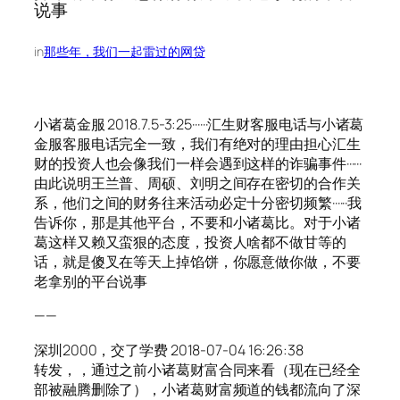
说事
in
那些年，我们一起雷过的网贷
小诸葛金服 2018.7.5-3:25······汇生财客服电话与小诸葛
金服客服电话完全一致，我们有绝对的理由担心汇生
财的投资人也会像我们一样会遇到这样的诈骗事件······
由此说明王兰普、周硕、刘明之间存在密切的合作关
系，他们之间的财务往来活动必定十分密切频繁······我
告诉你，那是其他平台，不要和小诸葛比。对于小诸
葛这样又赖又蛮狠的态度，投资人啥都不做甘等的
话，就是傻叉在等天上掉馅饼，你愿意做你做，不要
老拿别的平台说事
——
深圳2000，交了学费 2018-07-04 16:26:38
转发，，通过之前小诸葛财富合同来看（现在已经全
部被融腾删除了），小诸葛财富频道的钱都流向了深