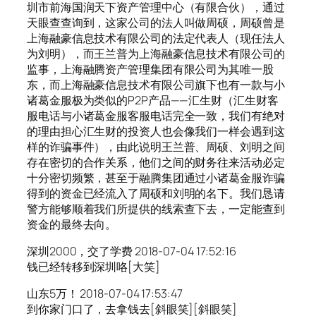
圳市前海国润天下资产管理中心（有限合伙），通过
天眼查查询到，这家公司的法人叫做周硕，周硕曾是
上海融豪信息技术有限公司的法定代表人（现任法人
为刘明），而王兰普为上海融豪信息技术有限公司的
监事，上海融腾资产管理集团有限公司为其唯一股
东，而上海融豪信息技术有限公司旗下也有一款与小
诸葛金服极为类似的P2P产品——汇生财（汇生财客
服电话与小诸葛金服客服电话完全一致，我们有绝对
的理由担心汇生财的投资人也会像我们一样会遇到这
样的诈骗事件），由此说明王兰普、周硕、刘明之间
存在密切的合作关系，他们之间的财务往来活动必定
十分密切频繁，甚至于融腾集团通过小诸葛金服诈骗
得到的资金已经流入了周硕和刘明的名下。我们恳请
警方能够顺着我们所提供的线索查下去，一定能查到
资金的最终去向。
深圳2000，交了学费 2018-07-04 17:52:16
钱已经转移到深圳咯[大笑]
山东5万！ 2018-07-04 17:53:47
到你家门口了，去拿钱去[斜眼笑][斜眼笑]