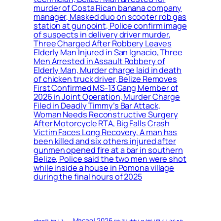
murder of Costa Rican banana company
manager, Masked duo on scooter rob gas
station at gunpoint, Police confirm image
of suspects in delivery driver murder,
Three Charged After Robbery Leaves
Elderly Man Injured in San Ignacio, Three
Men Arrested in Assault Robbery of
Elderly Man, Murder charge laid in death
of chicken truck driver, Belize Removes
First Confirmed MS-13 Gang Member of
2026 in Joint Operation, Murder Charge
Filed in Deadly Timmy’s Bar Attack,
Woman Needs Reconstructive Surgery
After Motorcycle RTA, Big Falls Crash
Victim Faces Long Recovery, A man has
been killed and six others injured after
gunmen opened fire at a bar in southern
Belize, Police said the two men were shot
while inside a house in Pomona village
during the final hours of 2025
Macao! 2026