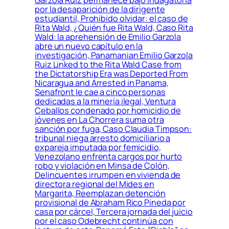
por la desaparición de la dirigente
estudiantil, Prohibido olvidar: el caso de
Rita Wald, ¿Quién fue Rita Wald, Caso Rita
Wald: la aprehensión de Emilio Garzola
abre un nuevo capítulo en la
investigación, Panamanian Emilio Garzola
Ruiz Linked to the Rita Wald Case from
the Dictatorship Era was Deported From
Nicaragua and Arrested in Panama,
Senafront le cae a cinco personas
dedicadas a la minería ilegal, Ventura
Ceballos condenado por homicidio de
jóvenes en La Chorrera suma otra
sanción por fuga, Caso Claudia Timpson:
tribunal niega arresto domiciliario a
expareja imputada por femicidio,
Venezolano enfrenta cargos por hurto
robo y violación en Minsa de Colón,
Delincuentes irrumpen en vivienda de
directora regional del Mides en
Margarita, Reemplazan detención
provisional de Abraham Rico Pineda por
casa por cárcel, Tercera jornada del juicio
por el caso Odebrecht continúa con