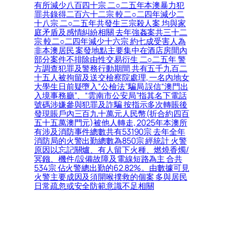
有所減少八百四十宗 二○二五年本澳暴力犯
罪共錄得二百六十二宗 較二○二四年減少二
十八宗 二○二五年共發生三宗殺人案 均與家
庭矛盾及感情糾紛相關 去年強姦案共三十二
宗 較二○二四年減少十六宗 約七成受害人為
非本澳居民 案發地點主要集中在酒店房間內
部分案件不排除由性交易衍生 二○二五年 警
方調查犯罪及警務行動期間 共有五千九百二
十五人被拘留及送交檢察院處理, 一名內地女
大學生日前疑墮入“公檢法”騙局 誤信“澳門出
入境事務廳”、“雲南市公安局”指其名下電話
號碼涉嫌參與犯罪及詐騙 按指示多次轉賬後
發現賬戶內三百九十萬元人民幣(折合約四百
五十五萬澳門元)被他人轉走, 2025年本澳所
有涉及消防事件總數共有53190宗 去年全年
消防局的火警出勤總數為850宗 經統計 火警
原因以忘記關爐、有人留下火種、燃燒香燭/
冥鏹、機件/設備故障及電線短路為主 合共
534宗 佔火警總出勤的62.82%。由數據可見
火警主要成因及須開喉撲救的個案 多與居民
日常疏忽或安全防範意識不足相關