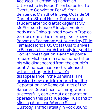
Accused Of Obtaining Bahamian
Citizenship By Fraud, Killer Loses Bid To
Overturn Conviction For 45-Year
Sentence, Man Shot In Jeep Outside Of
Dorsette Street Home, Police arrest
student after bold attack against S C
McPherson female Principal, Vehicle
body man Chino gunned down in Tropical
Gardens early this morning, well known
Bahamian Scammers get busted by FBI in
Tamarac Florida, US Coast Guard arrives
in Bahamas to search for body in Lynette
Hooker investigation, Bahamas police
release Michigan man questioned after
his wife disappeared from the couple’s
boat, American husband is released
without charges in his wife’s
disappearance in the Bahamas, The
provided news article reports that the
Deportation and Removal Units of the
Bahamas Department of Immigration
successfully carried out a deportation
operation this past Tuesday, Husband of
Missing American Woman Still in
Custody, Traffic Fatality in Rock Sound