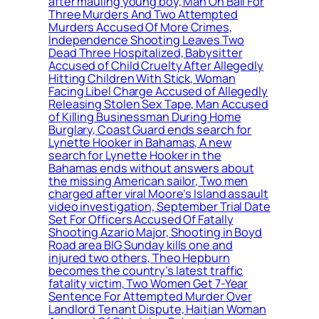
after mauling young boy, Man On Bail For
Three Murders And Two Attempted
Murders Accused Of More Crimes,
Independence Shooting Leaves Two
Dead Three Hospitalized, Babysitter
Accused of Child Cruelty After Allegedly
Hitting Children With Stick, Woman
Facing Libel Charge Accused of Allegedly
Releasing Stolen Sex Tape, Man Accused
of Killing Businessman During Home
Burglary, Coast Guard ends search for
Lynette Hooker in Bahamas, A new
search for Lynette Hooker in the
Bahamas ends without answers about
the missing American sailor, Two men
charged after viral Moore’s Island assault
video investigation, September Trial Date
Set For Officers Accused Of Fatally
Shooting Azario Major, Shooting in Boyd
Road area BIG Sunday kills one and
injured two others, Theo Hepburn
becomes the country’s latest traffic
fatality victim, Two Women Get 7-Year
Sentence For Attempted Murder Over
Landlord Tenant Dispute, Haitian Woman