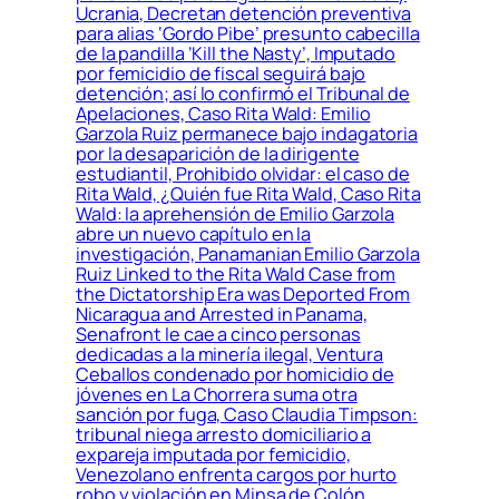
Ucrania, Decretan detención preventiva
para alias ‘Gordo Pibe’ presunto cabecilla
de la pandilla ‘Kill the Nasty’, Imputado
por femicidio de fiscal seguirá bajo
detención; así lo confirmó el Tribunal de
Apelaciones, Caso Rita Wald: Emilio
Garzola Ruiz permanece bajo indagatoria
por la desaparición de la dirigente
estudiantil, Prohibido olvidar: el caso de
Rita Wald, ¿Quién fue Rita Wald, Caso Rita
Wald: la aprehensión de Emilio Garzola
abre un nuevo capítulo en la
investigación, Panamanian Emilio Garzola
Ruiz Linked to the Rita Wald Case from
the Dictatorship Era was Deported From
Nicaragua and Arrested in Panama,
Senafront le cae a cinco personas
dedicadas a la minería ilegal, Ventura
Ceballos condenado por homicidio de
jóvenes en La Chorrera suma otra
sanción por fuga, Caso Claudia Timpson:
tribunal niega arresto domiciliario a
expareja imputada por femicidio,
Venezolano enfrenta cargos por hurto
robo y violación en Minsa de Colón,