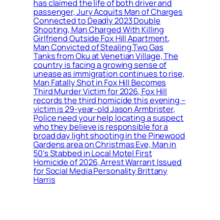
has claimed the life of both driver and
passenger, Jury Acquits Man of Charges
Connected to Deadly 2023 Double
Shooting, Man Charged With Killing
Girlfriend Outside Fox Hill Apartment,
Man Convicted of Stealing Two Gas
Tanks from Oku at Venetian Village, The
country is facing a growing sense of
unease as immigration continues to rise,
Man Fatally Shot in Fox Hill Becomes
Third Murder Victim for 2026, Fox Hill
records the third homicide this evening –
victim is 29-year-old Jason Armbrister,
Police need your help locating a suspect
who they believe is responsible for a
broad day light shooting in the Pinewood
Gardens area on Christmas Eve, Man in
50’s Stabbed in Local Motel First
Homicide of 2026, Arrest Warrant Issued
for Social Media Personality Brittany
Harris