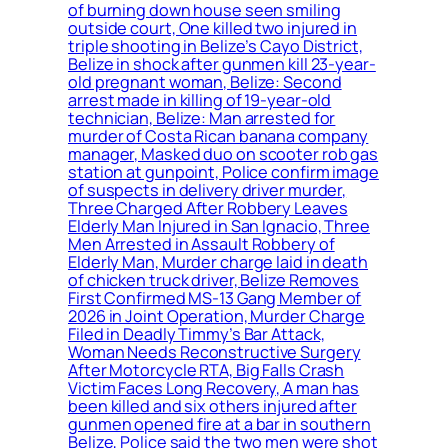
of burning down house seen smiling
outside court, One killed two injured in
triple shooting in Belize’s Cayo District,
Belize in shock after gunmen kill 23-year-
old pregnant woman, Belize: Second
arrest made in killing of 19-year-old
technician, Belize: Man arrested for
murder of Costa Rican banana company
manager, Masked duo on scooter rob gas
station at gunpoint, Police confirm image
of suspects in delivery driver murder,
Three Charged After Robbery Leaves
Elderly Man Injured in San Ignacio, Three
Men Arrested in Assault Robbery of
Elderly Man, Murder charge laid in death
of chicken truck driver, Belize Removes
First Confirmed MS-13 Gang Member of
2026 in Joint Operation, Murder Charge
Filed in Deadly Timmy’s Bar Attack,
Woman Needs Reconstructive Surgery
After Motorcycle RTA, Big Falls Crash
Victim Faces Long Recovery, A man has
been killed and six others injured after
gunmen opened fire at a bar in southern
Belize, Police said the two men were shot