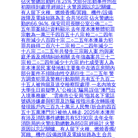
佔火警總出勤的78.23% 大部分出勤事件均在
初期得到處理 經統計 火警原因以忘記關爐、
有人留下火種、燃燒香燭/冥鏹、機件/設備
故障及電線短路為主 合共166宗 佔火警總出
勤的66.94%, 保安司司長辦公室公佈二○二
五年罪案統計資料顯示 去年度本澳整體犯罪
宗數為一萬三千四百五十八宗 較二○二四年
有所減少八百四十宗 二○二五年本澳暴力犯
罪共錄得二百六十二宗 較二○二四年減少二
十八宗 二○二五年共發生三宗殺人案 均與家
庭矛盾及感情糾紛相關 去年強姦案共三十二
宗 較二○二四年減少十六宗 約七成受害人為
非本澳居民 案發地點主要集中在酒店房間內
部分案件不排除由性交易衍生 二○二五年 警
方調查犯罪及警務行動期間 共有五千九百二
十五人被拘留及送交檢察院處理, 一名內地女
大學生日前疑墮入“公檢法”騙局 誤信“澳門出
入境事務廳”、“雲南市公安局”指其名下電話
號碼涉嫌參與犯罪及詐騙 按指示多次轉賬後
發現賬戶內三百九十萬元人民幣(折合約四百
五十五萬澳門元)被他人轉走, 2025年本澳所
有涉及消防事件總數共有53190宗 去年全年
消防局的火警出勤總數為850宗 經統計 火警
原因以忘記關爐、有人留下火種、燃燒香燭/
冥鏹、機件/設備故障及電線短路為主 合共