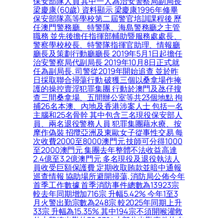
保安部隊人員 其中一人為治安警察局副局長
梁慶康(60歲) 資料顯示 梁慶康1996年修畢
保安部隊高等學校第二屆警官培訓課程後 歷
任澳門警務廳、特警隊、海島警務廳之主管
職務 並先後擔任指揮部輔助暨服務處處長、
警察學校校長、特警隊指揮官助理、情報廳
廳長及策劃行動廳廳長 2019年5月1日起擔任
治安警察局代副局長 2019年10月8日正式就
任為副局長, 司警從2019年開始追查 並於昨
日採取聯合掃蕩行動 破獲三個以桑拿場作掩
護的操控賣淫犯罪集團 行動於澳門及氹仔搜
查三間桑拿場、五間辦公室等共23個地點 拘
捕26名本澳、內地及香港涉案人士 包括一名
主腦和25名骨幹 其中包含三名現役保安部人
員、兩名退役警務人員 犯罪集團藉水療、按
摩作偽裝 招攬亞洲及東歐女子從事性交易 每
次收費2000至8000澳門元 技師可分得1000
至2000澳門元 集團去年整體不法收益高達
2.4億至3.2億澳門元 多名現役及退役執法人
員收受巨額保護費 定期收取賄款並暗中通報
巡查情報 協助場所避開掃蕩, 消防局公佈今年
首季工作數據 首季消防事件總數為13923宗
較去年同期增加716宗 升幅5.42% 今年1至3
月火警出勤宗數為248宗 較2025年同期上升
33宗 升幅為15.35% 其中194宗不須開喉灌救