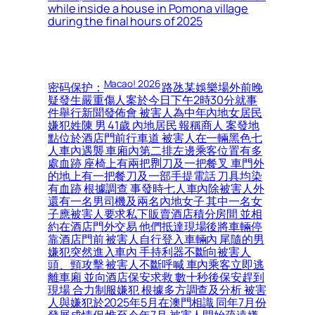
while inside a house in Pomona village
during the final hours of 2025
Macao! 2026
密码保护：
路氹某娛樂場外前晚
疑發生嚴重傷人案於今日下午2時30分就事
件舉行新聞發佈會 被害人為中年內地女居民
嫌犯姓陳 男 41歲 內地居民 報稱商人 案發地
點位於酒店門前行車道 被害人在一輛黑色七
人車內遇襲 車廂內第二排左邊乘客位置有多
處血跡 座椅上有兩把𠝹刀及一把餐叉 車門外
的地上有一把餐刀及一部手提電話 刀具均染
有血跡 根據調查 事發時七人車內除被害人外
還有一名男司機及兩名內地女子 其中一名女
子應被害人要求私下販賣酒店積分房間 並相
約在酒店門外交易 他們抵達現場後將車輛停
靠酒店門前 被害人自行登入車輛內 尾隨的男
嫌犯突然進入車內 手持利器不斷向被害人
頭、頸攻擊 被害人不斷呼喊 車內乘客立即逃
離車廂 並向酒店保安求救 數十秒後保安趕到
現場 合力制服嫌犯 根據多方調查及分析 被害
人與嫌犯於2025年5月在澳門相識 同年7月份