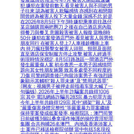
發展成情侶 惟至今年7月 被害人開始疏遠嫌
犯 嫌犯在案發前數天 看見被害人與不同的男
子往來 認為被害人欺騙感情 亦感到在相戀期
間曾經為被害人投下大量金錢 深感不忿 於是
在2026年8月5日下午3時 嫌犯乘車前往氹仔
某店舖購買兩把𠝹刀 之後在自己酒店房內取
得餐刀與餐叉 意圖殺害被害人報復 當晚8時
50分 嫌犯在案發酒店門外 看見被害人與男性
朋友同行 在被害人登上7人車後趁機衝上車
內 持刀瘋狂襲擊女被害人頭部、頸部及面部
直至酒店保安制服方停止攻擊 被害人經過手
術現時情況穩定, 8月5日路氹區一間酒店門外
發生嚴重傷人案 初步查悉一名男子因感情問
題向其女性朋友施襲 致其多處受不同程度的
刀傷 司警經調查後已拘留涉案男子 有強烈跡
象顯示其觸犯“殺人罪未遂”及“禁用武器罪”
(网友：视频男子被押走前指着车里大喊了一
句骗钱), 2026年上半年 詐騙案共錄得1006
宗 其中 電訊網絡詐騙共283宗 暴力犯罪方面
今年上半年共錄得129宗 其中“綁架”“殺人”及
“嚴重傷害身體完整性”等嚴重暴力罪案繼續
保持零案發或低案發率, 檢察院訊：澳門司警
日前破獲3個以桑拿場作掩護的操控賣淫犯罪
集團 合共拘捕26名澳門、內地及香港涉案人
士 案件已移送檢察院偵辦 當中包括3名現役