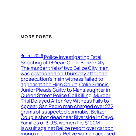
MORE POSTS
Belize! 2026
Police Investigating Fatal
Shooting of 18-Year-Old in Belize City,
The murder trial of two Belize City men
was postponed on Thursday after the
prosecution’s main witness failed to
appear at the High Court, Colin Francis
Junior Pleads Guilty to Manslaughter in
Queen Street Police Cell Killing, Murder
Trial Delayed After Key Witness Fails to
Appear, San Pedro man charged over 232
grams of suspected cannabis, Belize:
Couple shot dead near Riverside in Cayo,
Families of 3 U.S. women file $100M
lawsuit against Belize resort over carbon
monoxide deaths, Belize woman accused