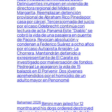
Delincuentes irrumpen en vivienda de
directora regional del Mides en
Margarita, Reemplazan detención
provisional de Abraham Rico Pineda por
casa por cárcel, Tercera jornada del juicio
por el caso Odebrecht continúa con
lectura de acta, Panamá Este ”Diablo” se
cobró la vida de una pasajera en puente
de Pacora, Revocan absolución y
condenan a Federico Suárez a ocho años
por el caso Autopista Arraiján–La
Chorrera, Mantendrán detenido a
exrepresentante de El Carate es
investigado por malversación de fondos,
Pedregal Le apagaron la vida de 15
balazos en El Porvenir, Dos jóvenes
aprehendidos por el homicidio de un
adulto mayor en Penonomé
Bahamas! 2026
Bimini man jailed for 12
months and his dogs ordered destroyed