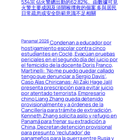
534宗 佔火警總出勤的62.82%。由數據可見
火警主要成因及須開喉撲救的個案 多與居民
日常疏忽或安全防範意識不足相關
Panama! 2026
Condenan a educador por
hostigamiento escolar contra cinco
estudiantes en Coclé, Evacúan pruebas
periciales en el segundo día del juicio por
el femicidio de la docente Doris Franco,
Martinelli: ‘No me puedo quedar callado
tengo que denunciar a Sergio Davis’,
Caso Alas Chiricanas: Ali Zaki Hage Jalil
presenta prescripción para evitar juicio
por atentado terrorista, Empresario
chino Liang Zhang queda detenido
provisionalmente y a órdenes de la
Cancillería para trámite de extradición,
Kenneth Zhang solicita asilo y refugio en
Panamá para frenar su extradición a
China, Decretan detención provisional
para presunto ‘reclutador’ de
panameños para la guerra entre Rusia y