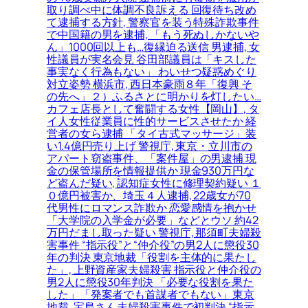
取り調べ中に体調不良訴える 回復待ち改め
て逮捕する方針, 警察官を装う特殊詐欺事件
で中国籍の男を逮捕, 「もう死ぬしかないや
ん」1000回以上も…復縁迫る送信 男逮捕, 女
性議員が実名会見 谷田部議員は「キスした
事実なく行為もない」 わいせつ疑惑めぐり
対立姿勢 横浜市, 西日本豪雨８年「復興 そ
の先へ」２）ふるさとに明かりを灯したい…
カフェ店長として奮闘する女性【岡山】, タ
イ人女性従業員に性的サービスさせたか 経
営者の女ら逮捕 「タイ古式マッサージ」装
い1.4億円売り上げ 警視庁, 東京・立川市の
アパート窃盗事件、「案件屋」の男逮捕 現
金の保管場所を情報提供か 現金930万円な
ど盗んだ疑い, 認知症女性に修理契約疑い １
０億円被害か、埼玉４人逮捕, 22歳女が70
代男性にロマンス詐欺か 恋愛感情を抱かせ
「大学院の入学金が必要」などとウソ 約42
万円だまし取った疑い 警視庁, 那須町夫婦殺
害事件 “指示役”と“仲介役”の男2人に懲役30
年の判決 東京地裁「役割を主体的に果たし
た」, 上野資産家夫婦殺害 指示役と仲介役の
男2人に懲役30年判決 「必要な役割を果た
した」「発案者でも首謀者でもない」東京
地裁, 宝島さん夫婦殺害事件で初判決 “指示