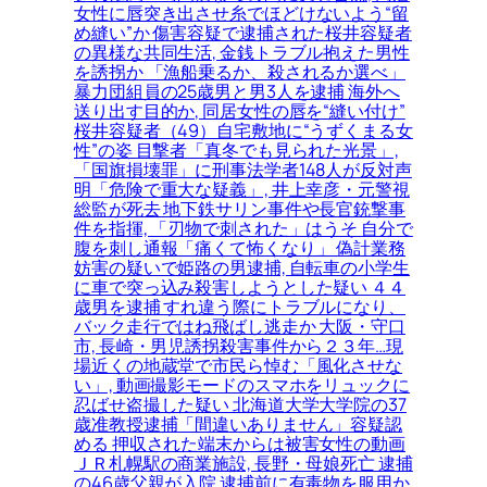
女性に唇突き出させ糸でほどけないよう“留
め縫い”か 傷害容疑で逮捕された桜井容疑者
の異様な共同生活, 金銭トラブル抱えた男性
を誘拐か 「漁船乗るか、殺されるか選べ」
暴力団組員の25歳男と男3人を逮捕 海外へ
送り出す目的か, 同居女性の唇を“縫い付け”
桜井容疑者（49）自宅敷地に“うずくまる女
性”の姿 目撃者「真冬でも見られた光景」,
「国旗損壊罪」に刑事法学者148人が反対声
明「危険で重大な疑義」, 井上幸彦・元警視
総監が死去 地下鉄サリン事件や長官銃撃事
件を指揮, 「刃物で刺された」はうそ 自分で
腹を刺し通報「痛くて怖くなり」 偽計業務
妨害の疑いで姫路の男逮捕, 自転車の小学生
に車で突っ込み殺害しようとした疑い ４４
歳男を逮捕 すれ違う際にトラブルになり、
バック走行ではね飛ばし逃走か 大阪・守口
市, 長崎・男児誘拐殺害事件から２３年…現
場近くの地蔵堂で市民ら悼む「風化させな
い」, 動画撮影モードのスマホをリュックに
忍ばせ盗撮した疑い 北海道大学大学院の37
歳准教授逮捕「間違いありません」容疑認
める 押収された端末からは被害女性の動画
ＪＲ札幌駅の商業施設, 長野・母娘死亡 逮捕
の46歳父親が入院 逮捕前に有毒物を服用か