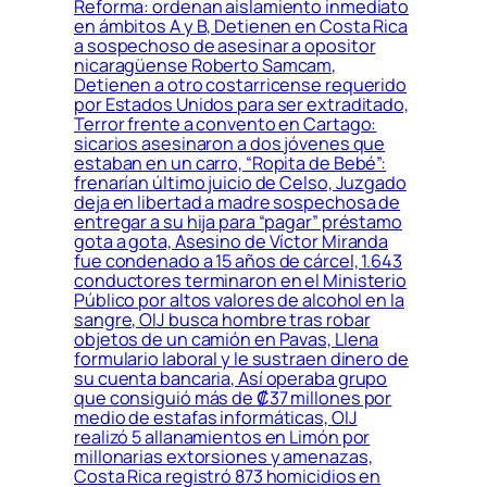
Reforma: ordenan aislamiento inmediato
en ámbitos A y B, Detienen en Costa Rica
a sospechoso de asesinar a opositor
nicaragüense Roberto Samcam,
Detienen a otro costarricense requerido
por Estados Unidos para ser extraditado,
Terror frente a convento en Cartago:
sicarios asesinaron a dos jóvenes que
estaban en un carro, “Ropita de Bebé”:
frenarían último juicio de Celso, Juzgado
deja en libertad a madre sospechosa de
entregar a su hija para “pagar” préstamo
gota a gota, Asesino de Víctor Miranda
fue condenado a 15 años de cárcel, 1.643
conductores terminaron en el Ministerio
Público por altos valores de alcohol en la
sangre, OIJ busca hombre tras robar
objetos de un camión en Pavas, Llena
formulario laboral y le sustraen dinero de
su cuenta bancaria, Así operaba grupo
que consiguió más de ₡37 millones por
medio de estafas informáticas, OIJ
realizó 5 allanamientos en Limón por
millonarias extorsiones y amenazas,
Costa Rica registró 873 homicidios en