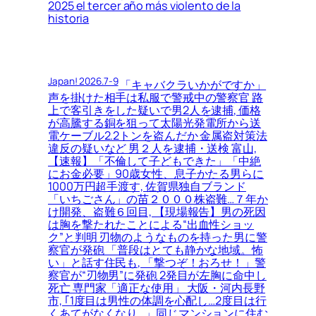
2025 el tercer año más violento de la
historia
Japan! 2026.7-9
「キャバクラいかがですか」
声を掛けた相手は私服で警戒中の警察官 路
上で客引きをした疑いで男2人を逮捕, 価格
が高騰する銅を狙って太陽光発電所から送
電ケーブル2.2トンを盗んだか 金属盗対策法
違反の疑いなど 男２人を逮捕・送検 富山,
【速報】「不倫して子どもできた」「中絶
にお金必要」90歳女性、息子かたる男らに
1000万円超手渡す, 佐賀県独自ブランド
「いちごさん」の苗２０００株盗難…７年か
け開発、盗難６回目, 【現場報告】男の死因
は胸を撃たれたことによる“出血性ショッ
ク”と判明 刃物のようなものを持った男に警
察官が発砲 「普段はとても静かな地域。怖
い」と話す住民も, 「撃つぞ！おろせ！」警
察官が“刃物男”に発砲 2発目が左胸に命中し
死亡 専門家「適正な使用」 大阪・河内長野
市, ｢1度目は男性の体調を心配し…2度目は行
くあてがなくなり…」同じマンションに住む