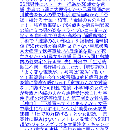
36歳男性にストーカー行為か 38歳女を逮
捕, 患者の点滴に大便混ぜたか 元看護師の古
川被告を殺人の罪で起訴 逮捕当時から「否
認」続ける 千葉・柏市, 「金目のものを出
せ！」強盗致傷疑いで64歳男を指名手配 家
の前に立つ男の姿をドライブレコーダーが
捉える 自転車で逃走か 高松市, 脳腫瘍摘出
手術で「腫瘍のない部位」を誤摘出 脳幹損
傷で50代女性が自発呼吸できない重篤状態
京大病院で医療事故, 44歳義弟を蹴って死
亡させたか 41歳女を逮捕 日頃から同じ敷地
内の義弟宅と行き来…夫は外出中 「生活態
度に不満」暴行繰り返したか, 【特殊詐欺】
「よく変な電話が…」被害は“家族”で防い
で！新潟県内今年の被害額は約14億円 お盆
を前に警察が呼びかけ「家族みんなで対策
を」, “防げた可能性”指摘…小学1年の女の子
が母親と内縁の夫から虐待受け死亡した事
件 児相の対応等検証した第三者委が報告書,
【独自】「下着買ってくれませんか」女子
中学生になりすまし“パパ活”助長か35歳男
逮捕 「1日で10万稼げる」と少女勧誘, 「集
英社に恨みはない」ストレス発散で“43億円
超”のジャンプグッズを大量注文・キャンセ
ルか 32歳女を逮捕「品切れ前に買うと満足