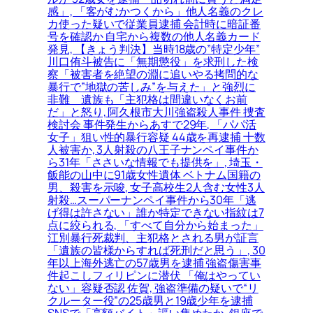
感」, 「客がむかつくから」他人名義のクレ
カ使った疑いで従業員逮捕 会計時に暗証番
号を確認か 自宅から複数の他人名義カード
発見, 【きょう判決】当時18歳の”特定少年”
川口侑斗被告に「無期懲役」を求刑した検
察「被害者を絶望の淵に追いやる拷問的な
暴行で”地獄の苦しみ”を与えた」と強烈に
非難＿遺族も「主犯格は間違いなくお前
だ」と怒り, 阿久根市大川強盗殺人事件 捜査
検討会 事件発生からあすで29年, 「パパ活
女子」狙い性的暴行容疑 44歳を再逮捕 十数
人被害か, 3人射殺の八王子ナンペイ事件か
ら31年「ささいな情報でも提供を」, 埼玉・
飯能の山中に91歳女性遺体 ベトナム国籍の
男、殺害を示唆, 女子高校生2人含む女性3人
射殺…スーパーナンペイ事件から30年「逃
げ得は許さない」誰か特定できない指紋は7
点に絞られる, 「すべて自分から始まった」
江別暴行死裁判、主犯格とされる男が証言
「遺族の皆様からすれば死刑だと思う」, 30
年以上海外逃亡の57歳男を逮捕 強盗傷害事
件起こしフィリピンに潜伏 「俺はやってい
ない」容疑否認 佐賀, 強盗準備の疑いで“リ
クルーター役”の25歳男と19歳少年を逮捕
SNSで「高額バイト」謳い集めたか, 銀座で