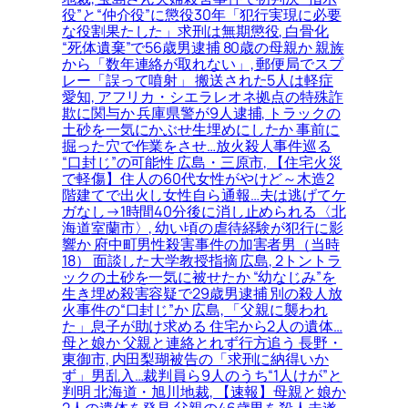
役”と“仲介役”に懲役30年「犯行実現に必要
な役割果たした」求刑は無期懲役, 白骨化
“死体遺棄”で56歳男逮捕 80歳の母親か 親族
から「数年連絡が取れない」, 郵便局でスプ
レー「誤って噴射」 搬送された5人は軽症
愛知, アフリカ・シエラレオネ拠点の特殊詐
欺に関与か 兵庫県警が9人逮捕, トラックの
土砂を一気にかぶせ生埋めにしたか 事前に
掘った穴で作業をさせ…放火殺人事件巡る
“口封じ”の可能性 広島・三原市, 【住宅火災
で軽傷】住人の60代女性がやけど～木造2
階建てで出火し女性自ら通報…夫は逃げてケ
ガなし→1時間40分後に消し止められる〈北
海道室蘭市〉, 幼い頃の虐待経験が犯行に影
響か 府中町男性殺害事件の加害者男（当時
18） 面談した大学教授指摘 広島, 2トントラ
ックの土砂を一気に被せたか “幼なじみ”を
生き埋め殺害容疑で29歳男逮捕 別の殺人放
火事件の“口封じ”か 広島, 「父親に襲われ
た」息子が助け求める 住宅から2人の遺体…
母と娘か 父親と連絡とれず行方追う 長野・
東御市, 内田梨瑚被告の「求刑に納得いか
ず」男乱入…裁判員ら9人のうち“1人けが”と
判明 北海道・旭川地裁, 【速報】母親と娘か
2人の遺体を発見 父親の46歳男を殺人未遂