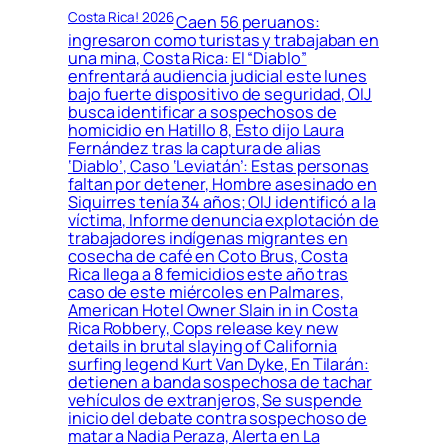
Costa Rica! 2026
Caen 56 peruanos:
ingresaron como turistas y trabajaban en
una mina, Costa Rica: El “Diablo”
enfrentará audiencia judicial este lunes
bajo fuerte dispositivo de seguridad, OIJ
busca identificar a sospechosos de
homicidio en Hatillo 8, Esto dijo Laura
Fernández tras la captura de alias
‘Diablo’, Caso ‘Leviatán’: Estas personas
faltan por detener, Hombre asesinado en
Siquirres tenía 34 años; OIJ identificó a la
víctima, Informe denuncia explotación de
trabajadores indígenas migrantes en
cosecha de café en Coto Brus, Costa
Rica llega a 8 femicidios este año tras
caso de este miércoles en Palmares,
American Hotel Owner Slain in in Costa
Rica Robbery, Cops release key new
details in brutal slaying of California
surfing legend Kurt Van Dyke, En Tilarán:
detienen a banda sospechosa de tachar
vehículos de extranjeros, Se suspende
inicio del debate contra sospechoso de
matar a Nadia Peraza, Alerta en La