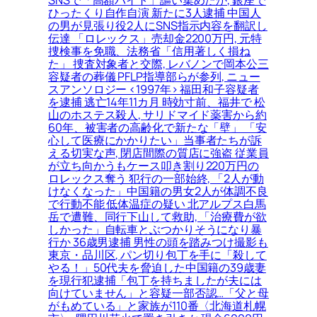
ひったくり自作自演 新たに3人逮捕 中国人
の男が見張り役2人にSNS指示内容を翻訳し
伝達 「ロレックス」売却金2200万円, 元特
捜検事を免職、法務省「信用著しく損ね
た」 捜査対象者と交際, レバノンで岡本公三
容疑者の葬儀 PFLP指導部らが参列, ニュー
スアンソロジー <1997年> 福田和子容疑者
を逮捕 逃亡14年11カ月 時効寸前、福井で 松
山のホステス殺人, サリドマイド薬害から約
60年、被害者の高齢化で新たな「壁」 「安
心して医療にかかりたい」当事者たちが訴
える切実な声, 閉店間際の質店に強盗 従業員
が立ち向かうもケース叩き割り220万円の
ロレックス奪う 犯行の一部始終, 「2人が動
けなくなった」中国籍の男女2人が体調不良
で行動不能 低体温症の疑い 北アルプス白馬
岳で遭難、同行下山して救助, 「治療費が欲
しかった」自転車とぶつかりそうになり暴
行か 36歳男逮捕 男性の頭を踏みつけ撮影も
東京・品川区, パン切り包丁を手に「殺して
やる！」50代夫を脅迫した中国籍の39歳妻
を現行犯逮捕「包丁を持ちましたが夫には
向けていません」と容疑一部否認…「父と母
がもめている」と家族が110番〈北海道札幌