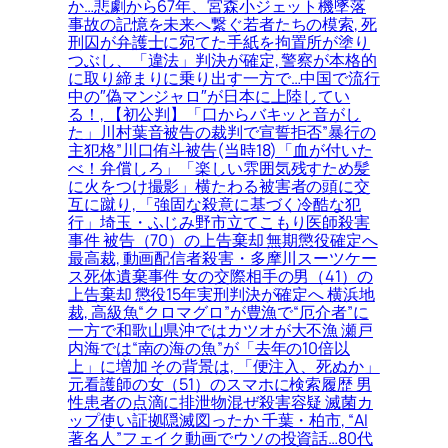
か…悲劇から67年、宮森小ジェット機墜落
事故の記憶を未来へ繋ぐ若者たちの模索, 死
刑囚が弁護士に宛てた手紙を拘置所が塗り
つぶし、「違法」判決が確定, 警察が本格的
に取り締まりに乗り出す一方で…中国で流行
中の″偽マンジャロ″が日本に上陸してい
る！, 【初公判】「口からバキッと音がし
た」川村葉音被告の裁判で宣誓拒否”暴行の
主犯格”川口侑斗被告(当時18)「血が付いた
べ！弁償しろ」「楽しい雰囲気残すため髪
に火をつけ撮影」横たわる被害者の頭に交
互に蹴り, 「強固な殺意に基づく冷酷な犯
行」埼玉・ふじみ野市立てこもり医師殺害
事件 被告（70）の上告棄却 無期懲役確定へ
最高裁, 動画配信者殺害・多摩川スーツケー
ス死体遺棄事件 女の交際相手の男（41）の
上告棄却 懲役15年実刑判決が確定へ 横浜地
裁, 高級魚“クロマグロ”が豊漁で“厄介者”に
一方で和歌山県沖ではカツオが大不漁 瀬戸
内海では“南の海の魚”が「去年の10倍以
上」に増加 その背景は, 「便注入、死ぬか」
元看護師の女（51）のスマホに検索履歴 男
性患者の点滴に排泄物混ぜ殺害容疑 滅菌カ
ップ使い証拠隠滅図ったか 千葉・柏市, “AI
著名人”フェイク動画でウソの投資話…80代