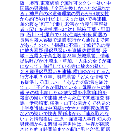
阪・堺市, 東京駅前で無許可タクシー疑い 中
国籍の男逮捕, 「全部交換しないと水漏れす
る」神戸市の水道修理業の男らが69歳女性
から約154万円だまし取った疑いで再逮捕,
弟の腹を“包丁”で刺し殺害か 竹腰佳亨容疑
者（57）を逮捕 調べに対し黙秘 千葉・野田
市, 石川・七尾市で70代住職が刺殺 同居の
長男を殺人容疑で逮捕 犯行から通報まで何
があったのか, 「指導に不満」で修行先の寺
に放火容疑 僧侶見習いを逮捕 佐賀県警, 茨
城・五霞女子高生殺害23年 茨城県警、情報
提供呼びかけ 埼玉・草加, 「人生の全てが嫌
になって」修行している寺に放火の疑い、
２８歳僧侶見習いを逮捕, 横山ゆかりちゃん
行方不明３０年、群馬県警「どんな情報で
も提供してほしい」「あなたの記憶を届け
て」, 「子どもが倒れている」母親からの通
報 その後出頭した42歳父親を小学1年娘を
殺害の疑いで逮捕 息子も死亡で関連捜査 群
馬・伊勢崎市, 横浜・山下公園近くで発見の
上半身遺体は中国籍の女性と判明 死体遺棄
などの疑いで捜査 関係者から「連絡取れな
い」と情報提供, 三原・強盗殺人事件 知人の
男逮捕から１週間 被害男性は、生存が確認
された約４時間前までの間に男と合流, 同居