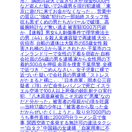
市〉, 隅田川花火で置き引きか 現金6000円
など盗んだ疑いで24歳男を現行犯逮捕 「東
京に遊びに来てお金がなくなった」, 営業中
の質店に“強盗”犯行の一部始終 スタッフ抵
抗も黒ずくめの男たちがバールで破壊、高
級腕時計など奪い逃走 被害額1000万円超
か, 【速報】男女4人刺傷事件で理学療法士
の男（44）を殺人未遂容疑で再逮捕 大分・
佐伯市, 台船の遺体は大阪市の53歳女性 殺
害され橋の上から落とされたか, 千葉市のコ
インランドリーで女性の下着を窃盗か 自称
会社員の54歳の男を逮捕 家から女性用の下
着約300点を押収 余罪を捜査 千葉県警, 全裸
で近づき「ごめんなさい」女子児童に裸で
近づいた疑いで会社員の男逮捕「ストレス
がたまると裸に」, 「日本赤軍」岡本公三容
疑者（78）が亡命先レバノンで死亡 イスラ
エル空港で100人以上死傷の銃乱射テロ実行
犯, 『八木原亜麻被告こそ元凶で”悪魔”なの
だと分かった』被害者の母親が心境を吐露
―当時17歳の少年は『被害者から取った金
だからぜいたくしようと』取り分7000円の
うち事件直後に2000円分ラーメン店で食
事, 関西空港で多発する無許可の違法タクシ
ー“白タク” 中国籍の女逮捕 「自家用車に不