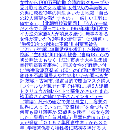
女性から1700万円詐取 台湾詐欺グループか
受け取り役の女ら逮捕, 女性2人の承諾殺人
の男に懲役10年の判決 さいたま地裁「自己
の殺人願望を満たすもの」「厳しい非難に
値する」, 【北朝鮮拉致問題】「4人が一緒
だと今でも思っている」1967年雄武町沖で
イカ漁の家族4人が消息を絶つ…無事を祈る
女性が聞いた”40年後の新証言”〈北海道〉,
”懲役30年の判決に不服”川村葉音被告
（21）が控訴…無期懲役を求刑した検察側も
控訴…”主犯格”川口侑斗被告（当時18）らの
初公判はまもなく【江別市男子大学生集団
暴行強盗致死事件】, 同居女性の“唇縫い付
け”桜井政恵容疑者（50）の自宅に家宅捜索
容疑を否認 同居人や共犯者いたか調べる方
針 茨城・古河市, 強盗目的で覆面マスク購入
しバールなど載せた車で住宅に…男3人逮捕
トクリュウが闇バイトで募集か さいたま市,
袴田巖さんの姉ひで子さんインタビュー
（前編）死刑の確定で弟は孤立し、妄想の
世界に入っていった, “交際相手”を金づちで
何度も殴り殺害か 33歳男を逮捕 「彼女を殺
した」警察に自首 札幌市, 児童ら約９５００
人が発症「Ｏ１５７集団食中毒」から３０
年…学校関係者ら犠牲者に黙祷を捧げる 大