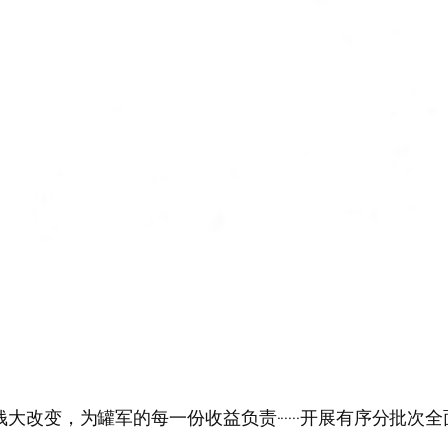
·····小零钱大改变，为罐军的每一份收益负责······开展有序分批次全