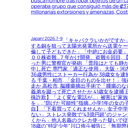
busca hombre tras robar objetos de un cam
operaba grupo que consiguió más de ₡37 m
millonarias extorsiones y amenazas, Costa
Japan! 2026.7-9
「キャバクラいかがですか」
する銅を狙って太陽光発電所から送電ケーブ
倫して子どもできた」「中絶にお金必要」9
００株盗難…７年かけ開発、盗難６回目, 
った男に警察官が発砲 「普段はとても静か
中し死亡 専門家「適正な使用」 大阪・河
36歳男性にストーカー行為か 38歳女を
る 千葉・柏市, 「金目のものを出せ！」
走か 高松市, 脳腫瘍摘出手術で「腫瘍のな
義弟を蹴って死亡させたか 41歳女を逮捕
殊詐欺】「よく変な電話が…」被害は“家族
を」, “防げた可能性”指摘…小学1年の
自】「下着買ってくれませんか」女子中学生
ない」ストレス発散で“43億円超”のジャ
くから」他人名義のクレカ使った疑いで従
18歳の”特定少年”川口侑斗被告に「無期