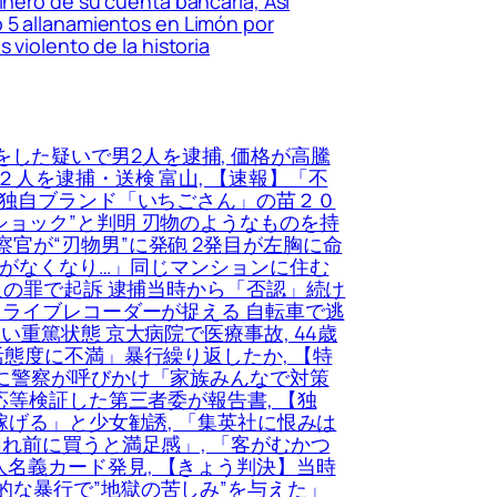
inero de su cuenta bancaria, Así
ó 5 allanamientos en Limón por
 violento de la historia
した疑いで男2人を逮捕, 価格が高騰
人を逮捕・送検 富山, 【速報】「不
賀県独自ブランド「いちごさん」の苗２０
ショック”と判明 刃物のようなものを持
官が“刃物男”に発砲 2発目が左胸に命
あてがなくなり…」同じマンションに住む
人の罪で起訴 逮捕当時から「否認」続け
ドライブレコーダーが捉える 自転車で逃
重篤状態 京大病院で医療事故, 44歳
活態度に不満」暴行繰り返したか, 【特
前に警察が呼びかけ「家族みんなで対策
応等検証した第三者委が報告書, 【独
稼げる」と少女勧誘, 「集英社に恨みは
切れ前に買うと満足感」, 「客がむかつ
名義カード発見, 【きょう判決】当時
的な暴行で”地獄の苦しみ”を与えた」