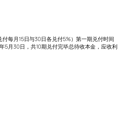
付每月15日与30日各兑付5%）第一期兑付时间
19年5月30日，共10期兑付完毕总待收本金，应收利