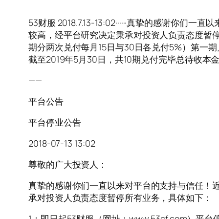
53财服 2018.7.13-13:02······
较高，经平台研究决定秉承对投资人负责态度暂停所有
期分两次兑付每月15日与30日各兑付5%）第一期兑
截至2019年5月30日，共10期兑付完毕总待收本
——
平台公告
平台停业公告
2018-07-13 13:02
尊敬的广大投资人：
真挚的感谢你们一直以来对平台的支持与信任！
承对投资人负责态度暂停所有业务，具体如下：
1；即日起53财服（网址：www.53cf.com