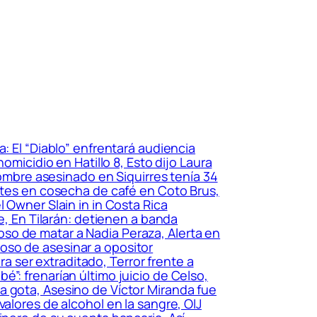
 El “Diablo” enfrentará audiencia
omicidio en Hatillo 8, Esto dijo Laura
Hombre asesinado en Siquirres tenía 34
antes en cosecha de café en Coto Brus,
 Owner Slain in in Costa Rica
e, En Tilarán: detienen a banda
so de matar a Nadia Peraza, Alerta en
oso de asesinar a opositor
 ser extraditado, Terror frente a
”: frenarían último juicio de Celso,
a gota, Asesino de Víctor Miranda fue
alores de alcohol en la sangre, OIJ