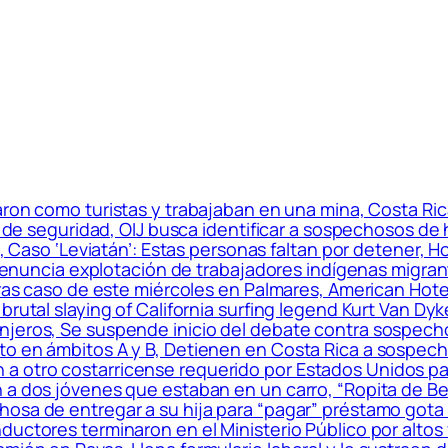
on como turistas y trabajaban en una mina, Costa Rica:
o de seguridad, OIJ busca identificar a sospechosos de h
o’, Caso ‘Leviatán’: Estas personas faltan por detener, 
me denuncia explotación de trabajadores indígenas migr
tras caso de este miércoles en Palmares, American Hotel
brutal slaying of California surfing legend Kurt Van Dyk
njeros, Se suspende inicio del debate contra sospecho
to en ámbitos A y B, Detienen en Costa Rica a sospech
otro costarricense requerido por Estados Unidos para
a dos jóvenes que estaban en un carro, “Ropita de Bebé
osa de entregar a su hija para “pagar” préstamo gota 
uctores terminaron en el Ministerio Público por altos v