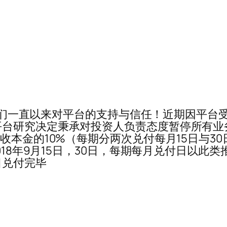
····真挚的感谢你们一直以来对平台的支持与信任！近
研究决定秉承对投资人负责态度暂停所有业务··
收本金的10%（每期分两次兑付每月15日与30
18年9月15日，30日，每期每月兑付日以此类推
日兑付完毕