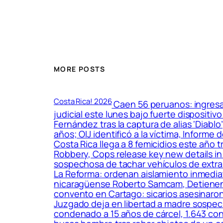
MORE POSTS
Costa Rica! 2026
Caen 56 peruanos: ingresar
judicial este lunes bajo fuerte dispositiv
Fernández tras la captura de alias ‘Diabl
años; OIJ identificó a la víctima, Infor
Costa Rica llega a 8 femicidios este año 
Robbery, Cops release key new details in 
sospechosa de tachar vehículos de extra
La Reforma: ordenan aislamiento inmedia
nicaragüense Roberto Samcam, Detienen a 
convento en Cartago: sicarios asesinaron 
Juzgado deja en libertad a madre sospech
condenado a 15 años de cárcel, 1.643 cond