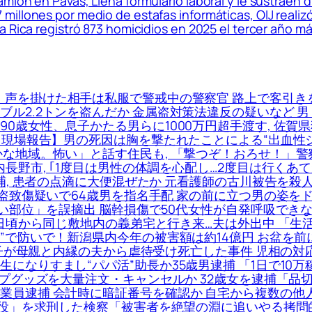
ión en Pavas, Llena formulario laboral y le sustraen d
illones por medio de estafas informáticas, OIJ realiz
 Rica registró 873 homicidios en 2025 el tercer año más
声を掛けた相手は私服で警戒中の警察官 路上で客引きを
ル2.2トンを盗んだか 金属盗対策法違反の疑いなど 男２
0歳女性、息子かたる男らに1000万円超手渡す, 佐
【現場報告】男の死因は胸を撃たれたことによる“出血性
な地域。怖い」と話す住民も, 「撃つぞ！おろせ！」警察
内長野市, ｢1度目は男性の体調を心配し…2度目は行く
逮捕, 患者の点滴に大便混ぜたか 元看護師の古川被告を殺
強盗致傷疑いで64歳男を指名手配 家の前に立つ男の姿を
い部位」を誤摘出 脳幹損傷で50代女性が自発呼吸できない
 日頃から同じ敷地内の義弟宅と行き来…夫は外出中 「生
”で防いで！新潟県内今年の被害額は約14億円 お盆を
女の子が母親と内縁の夫から虐待受け死亡した事件 児相の対
になりすまし“パパ活”助長か35歳男逮捕 「1日で10万
ンプグッズを大量注文・キャンセルか 32歳女を逮捕「品
業員逮捕 会計時に暗証番号を確認か 自宅から複数の他人
懲役」を求刑した検察「被害者を絶望の淵に追いやる拷問