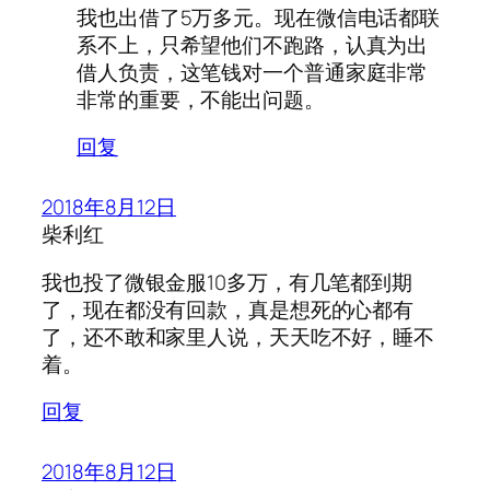
我也出借了5万多元。现在微信电话都联
系不上，只希望他们不跑路，认真为出
借人负责，这笔钱对一个普通家庭非常
非常的重要，不能出问题。
回复
2018年8月12日
柴利红
我也投了微银金服10多万，有几笔都到期
了，现在都没有回款，真是想死的心都有
了，还不敢和家里人说，天天吃不好，睡不
着。
回复
2018年8月12日