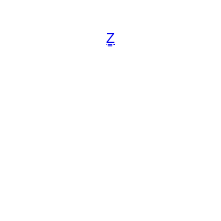
跳
至
内
Z̳
容