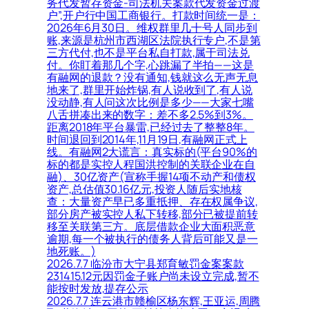
务代发暂存资金-司法机关案款代发资金过渡
户”,开户行中国工商银行。打款时间统一是：
2026年6月30日。维权群里几十号人同步到
账,来源是杭州市西湖区法院执行专户,不是第
三方代付,也不是平台私自打款,属于司法兑
付。你盯着那几个字,心跳漏了半拍——这是
有融网的退款？没有通知,钱就这么无声无息
地来了,群里开始炸锅,有人说收到了,有人说
没动静,有人问这次比例是多少——大家七嘴
八舌拼凑出来的数字：差不多2.5%到3%。
距离2018年平台暴雷,已经过去了整整8年。
时间退回到2014年,11月19日,有融网正式上
线。有融网2大谎言：真实标的(平台90%的
标的都是实控人程国洪控制的关联企业在自
融)、30亿资产(宣称手握14项不动产和债权
资产,总估值30.16亿元,投资人随后实地核
查：大量资产早已多重抵押、存在权属争议,
部分房产被实控人私下转移,部分已被提前转
移至关联第三方。底层借款企业大面积恶意
逾期,每一个被执行的债务人背后可能又是一
地死账。)
2026.7.7 临汾市大宁县郑育敏罚金案案款
231415.12元因罚金子账户尚未设立完成,暂不
能按时发放,提存公示
2026.7.7 连云港市赣榆区杨东辉,王亚运,周腾