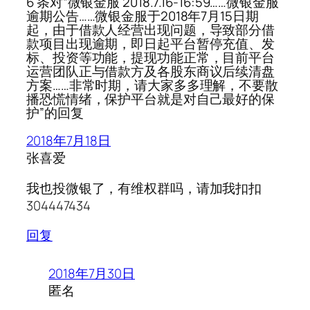
6 条对“微银金服 2018.7.16-16:59……微银金服
逾期公告……微银金服于2018年7月15日期
起，由于借款人经营出现问题，导致部分借
款项目出现逾期，即日起平台暂停充值、发
标、投资等功能，提现功能正常，目前平台
运营团队正与借款方及各股东商议后续清盘
方案……非常时期，请大家多多理解，不要散
播恐慌情绪，保护平台就是对自己最好的保
护”的回复
2018年7月18日
张喜爱
我也投微银了，有维权群吗，请加我扣扣
304447434
回复
2018年7月30日
匿名