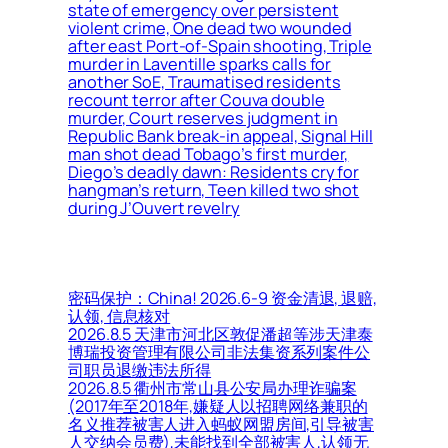
state of emergency over persistent
violent crime, One dead two wounded
after east Port-of-Spain shooting, Triple
murder in Laventille sparks calls for
another SoE, Traumatised residents
recount terror after Couva double
murder, Court reserves judgment in
Republic Bank break-in appeal, Signal Hill
man shot dead Tobago’s first murder,
Diego’s deadly dawn: Residents cry for
hangman’s return, Teen killed two shot
during J’Ouvert revelry
密码保护：China! 2026.6-9 资金清退, 退赔,
认领, 信息核对
2026.8.5 天津市河北区敦促潘超等涉天津泰
博瑞投资管理有限公司非法集资系列案件公
司职员退缴违法所得
2026.8.5 衢州市常山县公安局办理诈骗案
(2017年至2018年,嫌疑人以招聘网络兼职的
名义推荐被害人进入蚂蚁网盟房间,引导被害
人交纳会员费),未能找到全部被害人,认领无