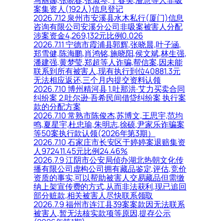
马丽娜,张晓春,张淑琴,宁春美,潘慧等人非吸
案集资人(192人)信息登记
2026.7.12 泉州市安溪县水木私行(厦门)信息
咨询有限公司安溪分公司非吸案被害人分配
涉案资金4,269,132元比例0.026
2026.7.11 宁德市霞浦县郭辉,张晓晨,叶子涵,
郑雪健,陈海鹏,肖鸿铭,施晓阳,侯文斌,林生强,
潘建强,黄梦莹,郑超等人诈骗,帮信案,因未能
联系到所有被害人,现有执行到位40881.3元
无法相应返还,三个月内提交资料认领
2026.7.10 博州精河县 1.吐那洪·艾力买卖合同
纠纷案 2.吐尔逊·吾希民间借贷纠纷案 执行案
款的分配方案
2026.7.10 常熟市陈俊杰,苏博文,王思宇,范均
鸣,夏星宇,杜忠瑜,朱明志,徐硕,尹家乐诈骗案
等50案执行款认领(2026年第3期）
2026.7.10 石家庄市长安区于婷婷案退赔集资
人972411.45元比例24.46%
2026.7.9 江阴市公安局侦办湖北热朝文化传
播有限公司虚构公司拥有藏品鉴定,评估,竞价
资质的事实,可以帮助被害人交易藏品但需缴
纳上架宣传费的方式,从而非法获利,现已追回
部分赃款,相关被害人尽快联系领取
2026.7.9 福州市连江县39案案款因无法联系
被害人,暂无法核实款项等原因,提存公示