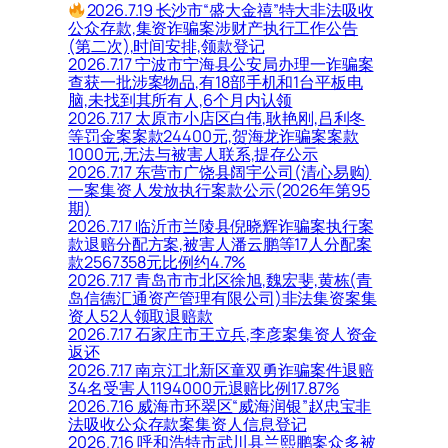
2026.7.19 长沙市“盛大金禧”特大非法吸收
公众存款,集资诈骗案涉财产执行工作公告
(第二次),时间安排,领款登记
2026.7.17 宁波市宁海县公安局办理一诈骗案
查获一批涉案物品,有18部手机和1台平板电
脑,未找到其所有人,6个月内认领
2026.7.17 太原市小店区白伟,耿艳刚,吕利冬
等罚金案案款24400元,贺海龙诈骗案案款
1000元,无法与被害人联系,提存公示
2026.7.17 东营市广饶县阔宇公司(清心易购)
一案集资人发放执行案款公示(2026年第95
期)
2026.7.17 临沂市兰陵县倪晓辉诈骗案执行案
款退赔分配方案,被害人潘云鹏等17人分配案
款2567358元比例约4.7%
2026.7.17 青岛市市北区徐旭,魏宏斐,黄栋(青
岛信德汇通资产管理有限公司)非法集资案集
资人52人领取退赔款
2026.7.17 石家庄市王立兵,李彦案集资人资金
返还
2026.7.17 南京江北新区童双勇诈骗案件退赔
34名受害人1194000元退赔比例17.87%
2026.7.16 威海市环翠区“威海润银”赵忠宝非
法吸收公众存款案集资人信息登记
2026.7.16 呼和浩特市武川县兰熙鹏案众多被