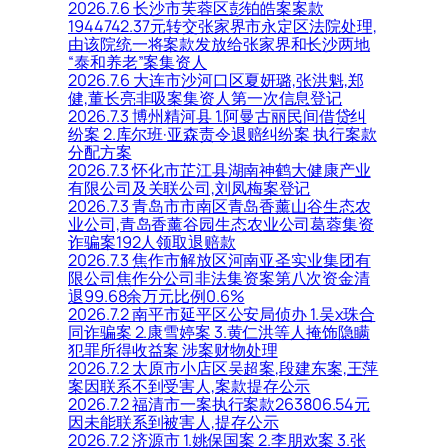
2026.7.6 长沙市芙蓉区彭铂皓案案款
1944742.37元转交张家界市永定区法院处理,
由该院统一将案款发放给张家界和长沙两地
“泰和养老”案集资人
2026.7.6 大连市沙河口区夏妍璐,张洪魁,郑
健,董长亮非吸案集资人第一次信息登记
2026.7.3 博州精河县 1.阿曼古丽民间借贷纠
纷案 2.库尔班·亚森责令退赔纠纷案 执行案款
分配方案
2026.7.3 怀化市芷江县湖南神鹤大健康产业
有限公司及关联公司,刘凤梅案登记
2026.7.3 青岛市市南区青岛香薰山谷生态农
业公司,青岛香薰谷园生态农业公司葛蓉集资
诈骗案192人领取退赔款
2026.7.3 焦作市解放区河南亚圣实业集团有
限公司焦作分公司非法集资案第八次资金清
退99.68余万元比例0.6%
2026.7.2 南平市延平区公安局侦办 1.吴x珠合
同诈骗案 2.康雪婷案 3.黄仁洪等人掩饰隐瞒
犯罪所得收益案 涉案财物处理
2026.7.2 太原市小店区吴超案,段建东案,王萍
案因联系不到受害人,案款提存公示
2026.7.2 福清市一案执行案款263806.54元
因未能联系到被害人,提存公示
2026.7.2 济源市 1.姚保国案 2.李朋欢案 3.张