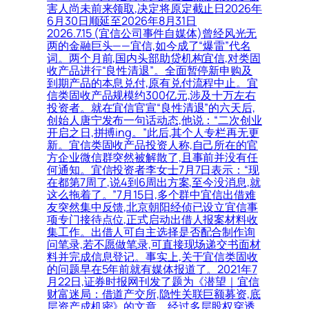
害人尚未前来领取,决定将原定截止日2026年
6月30日顺延至2026年8月31日
2026.7.15 (宜信公司事件自媒体)曾经风光无
两的金融巨头——宜信,如今成了“爆雷”代名
词。两个月前,国内头部助贷机构宜信,对类固
收产品进行“良性清退”。全面暂停新申购及
到期产品的本息兑付,原有兑付流程中止。宜
信类固收产品规模约300亿元,涉及十万左右
投资者。就在宜信官宣“良性清退”的六天后,
创始人唐宁发布一句话动态,他说：“二次创业
开启之日,拼搏ing。”此后,其个人专栏再无更
新。宜信类固收产品投资人称,自己所在的官
方企业微信群突然被解散了,且事前并没有任
何通知。宜信投资者李女士7月7日表示：“现
在都第7周了,说4到6周出方案,至今没消息,就
这么拖着了。”7月15日,多个群中宜信出借难
友突然集中反馈,北京朝阳经侦已设立宜信事
项专门接待点位,正式启动出借人报案材料收
集工作。出借人可自主选择是否配合制作询
问笔录,若不愿做笔录,可直接现场递交书面材
料并完成信息登记。事实上,关于宜信类固收
的问题早在5年前就有媒体报道了。2021年7
月22日,证券时报网刊发了题为《潜望｜宜信
财富迷局：借道产交所,隐性关联巨额募资,底
层资产成机密》的文章。经过多层股权穿透