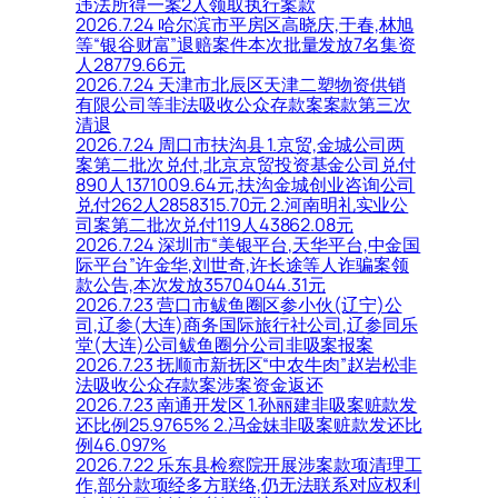
违法所得一案2人领取执行案款
2026.7.24 哈尔滨市平房区高晓庆,于春,林旭
等“银谷财富”退赔案件本次批量发放7名集资
人28779.66元
2026.7.24 天津市北辰区天津二塑物资供销
有限公司等非法吸收公众存款案案款第三次
清退
2026.7.24 周口市扶沟县 1.京贸,金城公司两
案第二批次兑付,北京京贸投资基金公司兑付
890人1371009.64元,扶沟金城创业咨询公司
兑付262人2858315.70元 2.河南明礼实业公
司案第二批次兑付119人43862.08元
2026.7.24 深圳市“美银平台,天华平台,中金国
际平台”许金华,刘世奇,许长途等人诈骗案领
款公告,本次发放35704044.31元
2026.7.23 营口市鲅鱼圈区参小伙(辽宁)公
司,辽参(大连)商务国际旅行社公司,辽参同乐
堂(大连)公司鲅鱼圈分公司非吸案报案
2026.7.23 抚顺市新抚区“中农牛肉”赵岩松非
法吸收公众存款案涉案资金返还
2026.7.23 南通开发区 1.孙丽建非吸案赃款发
还比例25.9765% 2.冯金妹非吸案赃款发还比
例46.097%
2026.7.22 乐东县检察院开展涉案款项清理工
作,部分款项经多方联络,仍无法联系对应权利