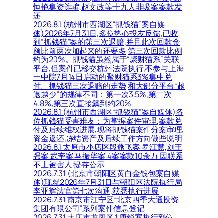
恒艳集资诈骗,赵文政等十九人非吸案案款发
还
2026.8.1 (杭州市西湖区“抓钱猫”案自媒
体)2026年7月31日,多位热心投友反馈,已收
到“抓钱猫”案的第三次退赔,并且此次回款金
额比前两次加起来的还要多,第三次回款比例
约为20%。抓钱猫虽然属于“聚财猫系”关联
平台,但案件已移交杭州法院执行,不参与上海
一中院7月14日启动的聚财猫系3%集中兑
付。抓钱猫三次退赔的走势,和大部分平台“越
退越少”的规律不同：第一次3.5%,第二次
4.8%,第三次直接飙到约20%
2026.8.1 (杭州市西湖区“抓钱猫”案自媒体)各
位抓钱猫受害难友：为掌握案件审理,案款兑
付及后续维权进展,现将抓钱猫案件分案审理,
资金返还,冻结资产及后续工作方向做些说明
2026.8.1 太原市小店区段燕飞案 罗江慧,刘王
强案 武奎案 马振华案 4案案款10余万 因联系
不上被害人,提存公示
2026.7.31 (北京市朝阳区黄白金钱包案自媒
体)现就2026年7月31日与朝阳区法院执行局
李亚辉法官第七次沟通,获悉执行进展
2026.7.31 南京市江宁区“北京四季大通投资
集团有限公司”系列案件信息登记
2026.7.31 大庆市龙凤区 1.唐锐案执行到位