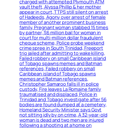
charged with attempted Plymouth ATM
vault theft, Alyssa Phillip & her mother
appear in court, TTPS still silent on arrest
of Hadeeds, Agony over arrest of female
member of another prominent business
family, Pregnant woman stabbed 15 times
by partner, $6 million bail for woman in
court for multi-million dollar fraudulent
cheque scheme, Police probe weekend
crime spree in South Trinidad, Freeport
trio jailed after admitting to wake killing,
Failed robbery on small Caribbean island
of Tobago spawns memes and Batman
references, Failed robbery on small
Caribbean island of Tobago spawns
memes and Batman references,
Christopher Samaroo falls ill in police
custody, Fire leaves La Romaine family
traumatised and displaced, Police in
Trinidad and Tobago investigate after 56
bodies are found dumped at a cemetery,
Homeland Security Minister says Govt
not sitting idly by on crime, A 32-year-old
woman is dead and two men are injured
following a shooting at a home on