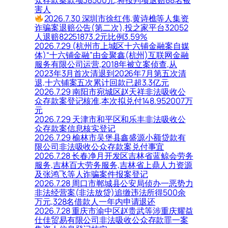
众存款案款项38500元,将按判项退赔88名被
害人
2026.7.30 深圳市徐红伟,黄诗樵等人集资
诈骗案退赔公告(第二次),投之家平台32052
人退赔82251873.2元比例3.59%
2026.7.29 (杭州市上城区十六铺金融案自媒
体)“十六铺金融”由金聚鑫(杭州)互联网金融
服务有限公司运营,2018年被立案侦查,从
2023年3月首次清退到2026年7月第五次清
退,十六铺案五次累计回款已超3.3亿元
2026.7.29 南阳市宛城区赵天祥非法吸收公
众存款案登记核准,本次拟兑付148.952007万
元
2026.7.29 天津市和平区和乐丰非法吸收公
众存款案信息核实登记
2026.7.29 榆林市吴堡县鑫盛源小额贷款有
限公司非法吸收公众存款案兑付事宜
2026.7.28 长春净月开发区吉林省蓝鲸会劳务
服务,吉林百大劳务服务,吉林省上鼎人力资源
及张鸿飞等人诈骗案件报案登记
2026.7.28 周口市郸城县公安局侦办一恶势力
非法经营案(非法放贷)追缴违法所得500余
万元,328名借款人一年内申请退还
2026.7.28 重庆市渝中区赵贵武等涉重庆耀益
仕佳贸易有限公司非法吸收公众存款罪一案