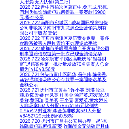
人,长期无人认领(第二批)
2026.7.22 晋中市榆次区冀正中,桑志成,郭栋,
闫利兵掩饰隐瞒犯罪所得罪一案案款15900
元,提存公示
2026.7.22 南阳市宛城区 1.骏马国际投资担保
公司非吸案 2.南阳市九龙源企业营销策划有
限公司非吸案 登记
2026.7.22 宜宾市南溪区夏伍责令退赔一案多
次联系被害人段虹霞均不办理退款手续
2026.7.22 成都市美联蜀房地产开发有限公司
刑事退赔债权组第一批次已现金清偿完毕
2026.7.22 哈尔滨市平房区高晓庆等“银谷财
富”退赔案件第一批批量发放70名集资人总金
额为141,048.56元
2026.7.21 包头市青山区郭华,冯伟伟,陈俊秀,
马智强非法吸收公众存款罪一案退赔名单及
金额公示
2026.7.21 抚州市宜黄县 1.许小英,刘瑛,段亚
菲,欧阳爱娇,付凤英,杜美金,涂群英,邓爱珍,胡
美鲜,黄国珍,吴美秀,王小青,廖爱英,黄水娇14
人非吸案533人分配796741.56元比例约
0.94% 2.封亚梅,李金莲非吸案531人分配
484527.29元比例约0.58%
2026.7.20 抚州市广昌县公安局办理一起“掩
饰隐瞒犯罪所得罪”案,诈骗资金无法确定具体