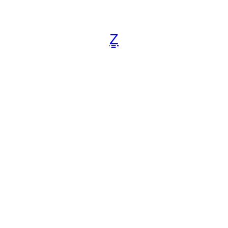
跳
至
内
Z̳
容