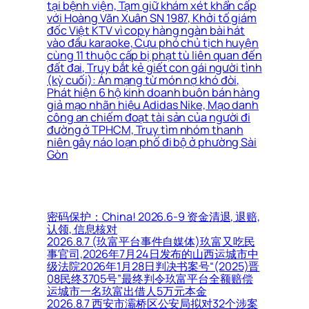
tại bệnh viện, Tạm giữ khám xét khẩn cấp
với Hoàng Văn Xuân SN 1987, Khởi tố giám
đốc Việt KTV vì copy hàng ngàn bài hát
vào đầu karaoke, Cựu phó chủ tịch huyện
cùng 11 thuộc cấp bị phạt tù liên quan đến
đất đai, Truy bắt kẻ giết con gái người tình
(kỳ cuối): Án mạng từ món nợ khó đòi,
Phát hiện 6 hộ kinh doanh buôn bán hàng
giả mạo nhãn hiệu Adidas Nike, Mạo danh
công an chiếm đoạt tài sản của người đi
đường ở TPHCM, Truy tìm nhóm thanh
niên gây náo loạn phố đi bộ ở phường Sài
Gòn
密码保护：China! 2026.6-9 资金清退, 退赔,
认领, 信息核对
2026.8.7 (玖富平台事件自媒体)玖富又吃民
事官司,2026年7月24日发布的山西运城市中
级法院2026年1月28日判决书案号“(2025)晋
08民终3705号”最终判令玖富平台全额赔偿
运城市一名玖富出借人5万元本金
2026.8.7 西安市灞桥区公安局拟对32个涉案