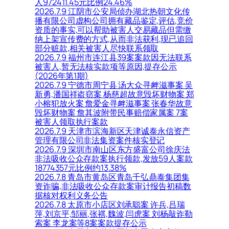
人972411.45元比例24.46%
2026.7.9 江阴市公安局侦办湖北热朝文化传
播有限公司虚构公司拥有藏品鉴定,评估,竞价
资质的事实,可以帮助被害人交易藏品但需缴
纳上架宣传费的方式,从而非法获利,现已追回
部分赃款,相关被害人尽快联系领取
2026.7.9 福州市连江县39案案款因无法联系
被害人,暂无法核实款项等原因,提存公示
(2026年第1期)
2026.7.9 宁德市周宁县 汤大众寻衅滋事案 吴
新勇,潘国祥盗窃案 杨慈超故意毁坏财物案 郑
小榕犯放火案 詹爱金寻衅滋事案 张春华故意
毁坏财物案 詹其波附带民事赔偿家属案 7案
被害人领取执行案款
2026.7.9 天津市滨海新区天津诚泰永信资产
管理有限公司非法集资案件核实登记
2026.7.9 深圳市南山区东方盛富公司徐庆法
非法吸收公众存款案执行领款,发放59人案款
18774357元比例约13.38%
2026.7.8 青岛市黄岛区青岛千弘鼎泰集团集
资诈骗,非法吸收公众存款案审计报告初稿数
据核对权利义务公告
2026.7.8 太原市小店区刘承聪案 许兵,吕瑞
萍,刘京平,邹丽,张祺,魏波,闫虎案 刘杨敲诈勒
索案 李龙案等8案案款提存公示