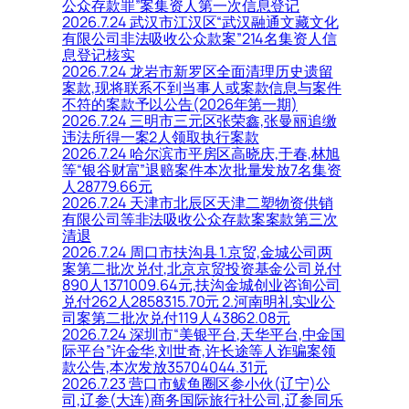
公众存款罪”案集资人第一次信息登记
2026.7.24 武汉市江汉区“武汉融通文藏文化
有限公司非法吸收公众款案”214名集资人信
息登记核实
2026.7.24 龙岩市新罗区全面清理历史遗留
案款,现将联系不到当事人或案款信息与案件
不符的案款予以公告(2026年第一期)
2026.7.24 三明市三元区张荣鑫,张曼丽追缴
违法所得一案2人领取执行案款
2026.7.24 哈尔滨市平房区高晓庆,于春,林旭
等“银谷财富”退赔案件本次批量发放7名集资
人28779.66元
2026.7.24 天津市北辰区天津二塑物资供销
有限公司等非法吸收公众存款案案款第三次
清退
2026.7.24 周口市扶沟县 1.京贸,金城公司两
案第二批次兑付,北京京贸投资基金公司兑付
890人1371009.64元,扶沟金城创业咨询公司
兑付262人2858315.70元 2.河南明礼实业公
司案第二批次兑付119人43862.08元
2026.7.24 深圳市“美银平台,天华平台,中金国
际平台”许金华,刘世奇,许长途等人诈骗案领
款公告,本次发放35704044.31元
2026.7.23 营口市鲅鱼圈区参小伙(辽宁)公
司,辽参(大连)商务国际旅行社公司,辽参同乐