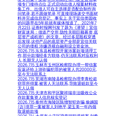
项专门接待点位,正式启动出借人报案材料收
集工作。出借人可自主选择是否配合制作询
问笔录,若不愿做笔录,可直接现场递交书面材
料并完成信息登记。事实上,关于宜信类固收
的问题早在5年前就有媒体报道了。2021年7
月22日,证券时报网刊发了题为《潜望｜宜信
财富迷局：借道产交所,隐性关联巨额募资,底
层资产成机密》的文章。经过多层股权穿透
后发现,这些产品的底层资产全部是宜信关联
公司的债权,涉嫌违规自融和设立资金池。
2026.7.15 乐东县检察院开展涉案款项清理工
作,部分款项经多方联络,仍无法联系对应权利
人,长期无人认领
2026.7.15 玉林市玉州区检察院办理一帮信案
应返还给上游诈骗犯罪的被害人共20000元,
至今无法联系上
2026.7.15 芜湖市南陵县检察院办理李青松盗
窃罪所得案,被害人无法联系,导致退赃款至今
无人认领
2026.7.15 天津市和平区聚祥瑞非法吸收公众
存款案集资人信息核实登记
2026.7.15 泰州市海陵区陈增智犯诈骗,偷越国
(边)境罪一案被害人刘艳平,梁玉美一年内领
取退赔款项