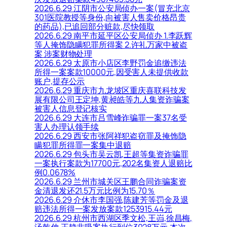
2026.6.29 江阴市公安局侦办一案(冒充北京
301医院教授等身份,向被害人售卖价格昂贵
的药品),已追回部分赃款,尽快领取
2026.6.29 南平市延平区公安局侦办 1.李跃辉
等人掩饰隐瞒犯罪所得案 2.许礼万家中被盗
案 涉案财物处理
2026.6.29 太原市小店区李野罚金追缴违法
所得一案案款10000元,因受害人未提供收款
账户,提存公示
2026.6.29 重庆市九龙坡区重庆喜联科技发
展有限公司王定坤,黄昶皓等九人集资诈骗案
被害人信息登记核实
2026.6.29 大连市吕雪峰诈骗罪一案37名受
害人办理认领手续
2026.6.29 西安市张阿祥犯盗窃罪及掩饰隐
瞒犯罪所得罪一案集中退赔
2026.6.29 包头市吴云凯,王超等集资诈骗罪
一案执行案款为17700元,202名集资人退赔比
例0.0678%
2026.6.29 兰州市城关区王鹏合同诈骗案资
金清退发还21.5万元比例为15.70％
2026.6.29 介休市李国强,陈建芳等罚金及退
赔违法所得一案发放案款1253915.44元
2026.6.29 杭州市西湖区季文松,王岿,徐昌梅,