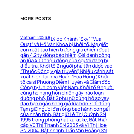
MORE POSTS
Vietnam! 2026.8
Lý do Khánh “Sky” “Vua
Quạt” và Hồ Văn Khoa bị khởi tố, Mẹ giết
con ruột tạo hiện trường giả chiếm đoạt
gần 4.2 tỷ đồng bảo hiểm, Giả danh công
an lừa 400 triệu đồng của người đang bị
điều tra, Khởi tố 2 người pha tân dược vào
“Thuốc Đông y gia truyền”, Nhiều cảnh sát
xuất hiện tại nhà Huấn “Hoa Hồng”, Khởi
tố ca sĩ Phương Diễm Huyền và Giám đốc
Công ty Unicorn Việt Nam, Khởi tố 9 người
cùng họ hàng hỗn chiến gây náo loạn
đường phố, Bắt 2 phụ nữ dùng hồ sơ vay
đáo hạn ngân hàng giả lừa hơn 7.1 tỉ đồng,
Tạm giữ người đàn ông bạo hành con gái
của nhân tình, Bắt giữ Lê Thị Quỳnh SN
1995 trong phòng hát karaoke, Bắt khẩn
cấp Vũ Thị Thanh SN 2003 và Vi Thị Hòe
SN 2004, Bắt nhanh Trần Văn Hoàng SN