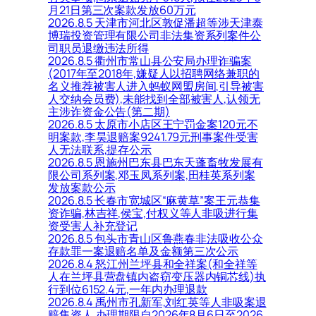
月21日第三次案款发放60万元
2026.8.5 天津市河北区敦促潘超等涉天津泰
博瑞投资管理有限公司非法集资系列案件公
司职员退缴违法所得
2026.8.5 衢州市常山县公安局办理诈骗案
(2017年至2018年,嫌疑人以招聘网络兼职的
名义推荐被害人进入蚂蚁网盟房间,引导被害
人交纳会员费),未能找到全部被害人,认领无
主涉诈资金公告(第二期)
2026.8.5 太原市小店区王宁罚金案120元不
明案款,李昊退赔案9241.79元刑事案件受害
人无法联系,提存公示
2026.8.5 恩施州巴东县巴东天蓬畜牧发展有
限公司系列案,邓玉凤系列案,田桂英系列案
发放案款公示
2026.8.5 长春市宽城区“麻黄草”案王元恭集
资诈骗,林吉祥,侯宝,付权义等人非吸进行集
资受害人补充登记
2026.8.5 包头市青山区鲁燕春非法吸收公众
存款罪一案退赔名单及金额第三次公示
2026.8.4 怒江州兰坪县和全祥案(和全祥等
人在兰坪县营盘镇内盗窃变压器内铜芯线)执
行到位6152.4元,一年内办理退款
2026.8.4 禹州市孔新军,刘红英等人非吸案退
赔集资人,办理期限自2026年8月6日至2026