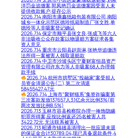
2026.7.14 太原市小店区梁豪瑞聪退赔案,刘希
洋罚金追缴案,郭凤艳罚金追缴案因受害人未
提供收款账户,提存公示
2026.7.14 南阳市康鑫纸箱包装有限公司,南阳
城乡一体化示范区德玲纸箱制造厂张文胜,单
德玲等人非吸案登记确认
2026.7.14 保定市顺平县张文良,张成飞等六人
非法吸收公众存款案以物退赔方案征求各集
资人意见
2026.7.14 重庆市云阳县赵崇淋,张艳华追缴违
法所得一案被害人领取退赔款
2026.7.14 中卫市沙坡头区宁夏财富恒昌资产
管理有限公司许东力等人非吸案68人办理领
款手续
2026.7.14 杭州市拱墅区“投融家”案受损人
员资金清退公告(二),第二次清退
58455427.47元
2026.7.14 上海市“聚财猫系”集资诈骗案第
三次案款发放137657人3.1亿余元比例3%(前
两次发放比例8.5%)
2026.7.13 玉林市容县检察院办理一掩饰隐瞒
犯罪所得案,应按比例返还25名被害人共
3422.72元,无法联系被害人
2026.7.13 昭通市镇雄县清理出一批应退未退
的保证金合计30789.04,现已具备退款条件,4