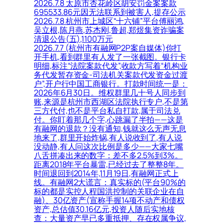
2026.7.8 太原市杏花岭区胡安罚金案案款
695533.86元因无法联系到被害人,提存公示
2026.7.8 杭州市上城区“十六铺”平台傅丽鸿,
吴立根,陈月燕,苏杰刚,鲁超,郑煜集资诈骗案
清退公告(五),1100万元
2026.7.7 (杭州市有融网P2P案自媒体)你打
开手机,看到群里有人发了一张截图。银行卡
明细,标注“法院案款代发”,收款方写着“机构业
务代发暂存资金-司法机关案款代发资金过渡
户”,开户行中国工商银行。打款时间统一是：
2026年6月30日。维权群里几十号人同步到
账,来源是杭州市西湖区法院执行专户,不是第
三方代付,也不是平台私自打款,属于司法兑
付。你盯着那几个字,心跳漏了半拍——这是
有融网的退款？没有通知,钱就这么无声无息
地来了,群里开始炸锅,有人说收到了,有人说
没动静,有人问这次比例是多少——大家七嘴
八舌拼凑出来的数字：差不多2.5%到3%。
距离2018年平台暴雷,已经过去了整整8年。
时间退回到2014年,11月19日,有融网正式上
线。有融网2大谎言：真实标的(平台90%的
标的都是实控人程国洪控制的关联企业在自
融)、30亿资产(宣称手握14项不动产和债权
资产,总估值30.16亿元,投资人随后实地核
查：大量资产早已多重抵押、存在权属争议,