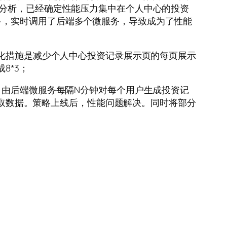
过分析，已经确定性能压力集中在个人中心的投资
多，实时调用了后端多个微服务，导致成为了性能
优化措施是减少个人中心投资记录展示页的每页展示
8*3；
，由后端微服务每隔N分钟对每个用户生成投资记
群读取数据。策略上线后，性能问题解决。同时将部分