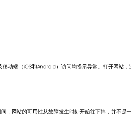
a.com）以及移动端（iOS和Android）访问均提示异常。打
期间，网站的可用性从故障发生时刻开始往下掉，并不是