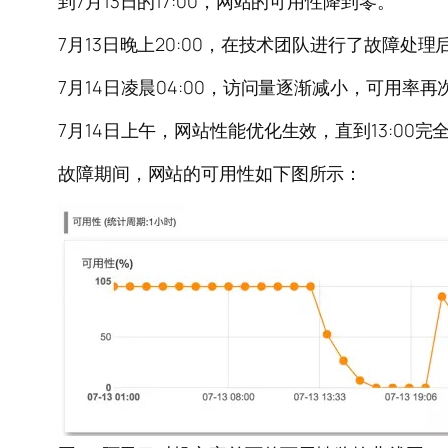
到7月13日的17:00，网站的可用性降到零。
7月13日晚上20:00，在技术团队进行了故障处
7月14日凌晨04:00，访问量逐渐减小，可用率再
7月14日上午，网站性能优化生效，直到13:00完
故障期间，网站的可用性如下图所示：