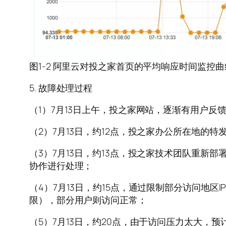
图1-2 阿里云对投之家首页的平均响应时间监控曲
5. 故障处理过程
（1）7月13日上午，投之家网站，逐渐有用户
（2）7月13日，约12点，投之家办公所在地
（3）7月13日，约13点，投之家技术团队重
协作进行处理；
（4）7月13日，约15点，通过限制部分访问地
限），部分用户则访问正常；
（5）7月13日，约20点，由于访问压力太大，