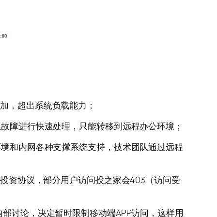
增加，超出系统负载能力；
线上故障进行快速处理，只能转移到远程办公环境；
公环境和内网各种支撑系统支持，技术团队通过远程
载投资协议，部分用户访问投之家会403（访问受
内部讨论，决定暂时限制移动端APP访问，这样用