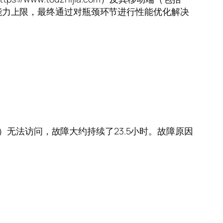
承载能力上限，最终通过对瓶颈环节进行性能优化解决
ndroid）无法访问，故障大约持续了23.5小时。故障原因