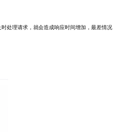
及时处理请求，就会造成响应时间增加，最差情况