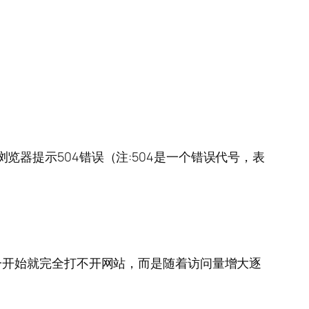
开网站，浏览器提示504错误（注:504是一个错误代号，表
一开始就完全打不开网站，而是随着访问量增大逐