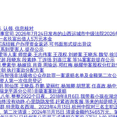
赔, 认领, 信息核对
民事官司,2026年7月24日发布的山西运城市中级法院2026年
市一名玖富出借人5万元本金
个涉案冻结账户办理资金返还,可书面形式提出异议
能联系到受害人,提存公示
,许雯等人案 师世豪,王志伟案 王茂权,刘娇案 王晓东,魏玺,徐
宋超,段晓东,段素静,丁连强,刘喜江案 等14案案款提存公示
团,樊素华,杨娅琼,肖蓉,周瑜远,邓红梅,杨耀华案股权分红款
.周景朝 执行案款分配方案
,陈俊秀,马智强非法吸收公众存款罪一案退赔名单及金额第二次
案集资人第一次信息登记
王福明,郭仙莲,王晓磊,乔鹏,梁丽红,杨旭卿,胡慧茗,任喜政,杨
(金瑞龙平遥分公司)非吸案案款退赔
)一晃八年,整整2922个日夜。2018年8月6日,我带着小孩
却始终没有动静,心里隐隐发慌,赶紧咨询客服,等来的却是晴
群,特意取名西湖。2023年4月13日,杭州中院对三名
元。第二次清退：2024年11月15日,清退金额约3465万元。
019年11月24日杭州市公安局正式通报立案前,2万以上的,招