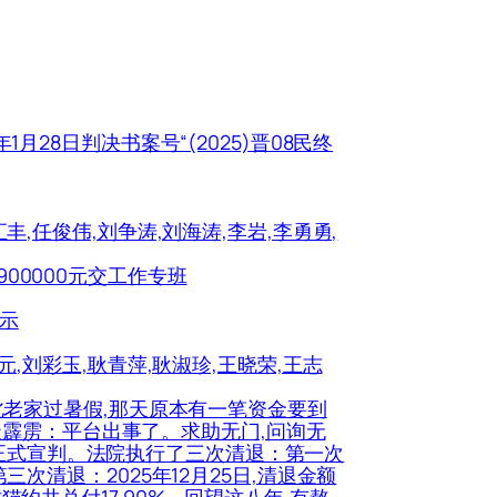
1月28日判决书案号“(2025)晋08民终
汇丰,任俊伟,刘争涛,刘海涛,李岩,李勇勇,
900000元交工作专班
公示
中元,刘彩玉,耿青萍,耿淑珍,王晓荣,王志
在湖北老家过暑假,那天原本有一笔资金要到
天霹雳：平台出事了。求助无门,问询无
主犯正式宣判。法院执行了三次清退：第一次
第三次清退：2025年12月25日,清退金额
财猫约共兑付17.90%。回望这八年,有熬