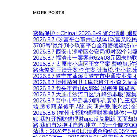
MORE POSTS
密码保护：China! 2026.6-9 资金清退, 退
2026.8.7 (玖富平台事件自媒体)玖富又吃
3705号”最终判令玖富平台全额赔偿运城
2026.8.7 西安市灞桥区公安局拟对32
2026.8.7 福清市一案案款62408元因未
2026.8.7 太原市小店区王文平案 曹鸣钰
路晓俊案 王清升案 李贺案 计海松,李小龙,
2026.8.7 遂宁市蓬溪县遂宁市中通实业集
2026.8.7 博州精河县 1.库尔班江·亚森 2
2026.8.7 包头市青山区郭华,冯伟伟
2026.8.7 大连市沙河口区“九峰源非吸”
2026.8.7 晋中市平遥县刘丽琴,裴多艳,
毓,裴多丽,苗俊平,郝红庆,巩志爱,张永成
2026.8.6 (杭州市招财猫理财案自媒体
账,我打开招财猫理财app反复刷新,页面
路,我们自发抱团自救,建立了第一个喵友QQ
清退：2024年5月6日,清退金额约3.05亿
约4992万元。2018年8月6日爆雷后,到2