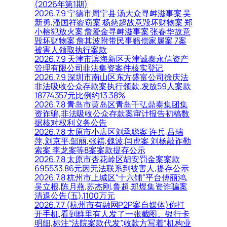
(2026年第1期)
2026.7.9 宁德市周宁县 汤大众寻衅滋事案 吴
新勇,潘国祥盗窃案 杨慈超故意毁坏财物案 郑
小榕犯放火案 詹爱金寻衅滋事案 张春华故意
毁坏财物案 詹其波附带民事赔偿家属案 7案
被害人领取执行案款
2026.7.9 天津市滨海新区天津诚泰永信资产
管理有限公司非法集资案件核实登记
2026.7.9 深圳市南山区东方盛富公司徐庆法
非法吸收公众存款案执行领款,发放59人案款
18774357元比例约13.38%
2026.7.8 青岛市黄岛区青岛千弘鼎泰集团集
资诈骗,非法吸收公众存款案审计报告初稿数
据核对权利义务公告
2026.7.8 太原市小店区刘承聪案 许兵,吕瑞
萍,刘京平,邹丽,张祺,魏波,闫虎案 刘杨敲诈勒
索案 李龙案等8案案款提存公示
2026.7.8 太原市杏花岭区胡安罚金案案款
695533.86元因无法联系到被害人,提存公示
2026.7.8 杭州市上城区“十六铺”平台傅丽鸿,
吴立根,陈月燕,苏杰刚,鲁超,郑煜集资诈骗案
清退公告(五),1100万元
2026.7.7 (杭州市有融网P2P案自媒体)你打
开手机,看到群里有人发了一张截图。银行卡
明细,标注“法院案款代发”,收款方写着“机构业