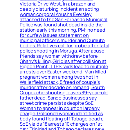
Victoria Drive West, In a brazen and
deeply disturbing incident an acting
woman corporal Anusha Eversley
attached to the San Fernando Municipal
Police was found shot dead inside the
station early this morning, PM: no need
for curfew issues statement on
municipal officer’s murder and Cumuto
bodies, Relatives call for probe after fatal
police shooting in Moruga, After abuse
friends say woman withdrew before
Ghany’s killing, Girl dies after collision at
Pigeon Point, TTPS raids lead to multiple
arrests over Easter weekend, Man killed
pregnant woman among two shot in
Wallerfield attack, 5 freed of couple’s
murder after decade on remand, South
Oropouche shooting leaves 39-year-old
father dead, Sando businesses say
street crime persists despite SoE,
Woman to appear in court on larceny
charge, Golconda woman identified as
body found floating off Tobago beach,
SoE yields 18 arrests 10 charges on 1st
day, Trinidad and Tobago declares new