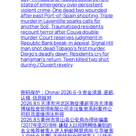
state of emergency over persistent
violent crime, One dead two wounded
after east Port-of-Spain shooting, Triple
murder in Laventille sparks calls for
another SoE, Traumatised residents
recount terror after Couva double
murder, Court reserves judgment in
Republic Bank break-in appeal, Signal Hill
man shot dead Tobago’s first murder,
Diego’s deadly dawn: Residents cry for
hangman’s return, Teen killed two shot
during J’Ouvert revelry
密码保护：China! 2026.6-9 资金清退, 退赔,
认领, 信息核对
2026.8.5 天津市河北区敦促潘超等涉天津泰
博瑞投资管理有限公司非法集资系列案件公
司职员退缴违法所得
2026.8.5 衢州市常山县公安局办理诈骗案
(2017年至2018年,嫌疑人以招聘网络兼职的
名义推荐被害人进入蚂蚁网盟房间,引导被害
人交纳会员费),未能找到全部被害人,认领无