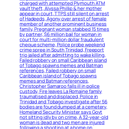
charged with attempted Plymouth ATM
vault theft, Alyssa Phillip & her mother
appear in court, TTPS still silent on arrest
of Hadeeds, Agony over arrest of female
member of another prominent business
family, Pregnant woman stabbed 15 times
by partner, $6 million bail for woman in
court for multi-million dollar fraudulent
cheque scheme, Police probe weekend
crime spree in South Trinidad, Freeport
trio jailed after admitting to wake killing,
Failed robbery on small Caribbean island
of Tobago spawns memes and Batman
references, Failed robbery on small
Caribbean island of Tobago spawns
memes and Batman references,
Christopher Samaroo falls ill in police
custody, Fire leaves La Romaine family
traumatised and displaced, Police in
Trinidad and Tobago investigate after 56
bodies are found dumped at a cemetery,
Homeland Security Minister says Govt
not sitting idly by on crime, A 32-year-old
woman is dead and two men are injured
following a shooting at a home on