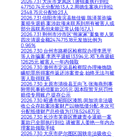
2026.7.31 大庆市龙凤区 1.唐锐案执行到位
47750.74元分配给13人 2.周德生案执行到位
2348.75元分配给23人
2026.7.31 信阳市淮滨县敖佳银,陈泽英诈骗
案损失退赔,案涉款项未联系到所有被害人或
部分虽联系但未能正常认领(67人)
2026.7.31 荆州市沙市区“熊家冢”案集资人第
四次清退金额2474715.18元发放比例为
0.96%
2026.7.30 台州市路桥区检察院办理李恩平
等人诈骗案,李恩平退赃13394元,邓飞燕退赃
12625元,被害人一年内领取
2026.7.30 滁州市定远县检察院办理掩饰隐
瞒犯罪所得案件返还涉案资金,始终无法与被
害人取得联系
2026.7.30 太原市清徐县王向飞,张海燕刑事
附带民事赔偿案款205元,因本院暂无惩罚性
赔偿专用账户,提存公示
2026.7.30 昭通市昭阳区漆凯,闵加洪非法吸
收公众存款案涉案财产以物抵债分配,本次可
分配抵债财产总价值为1178.5248万元
2026.7.30 长沙市芙蓉区曹建责令退赔一案
案款已全部执行到位,请被害人姜艳一年内办
理案款领取手续
2026.7.30 大庆市萨尔图区国轶非法吸收公