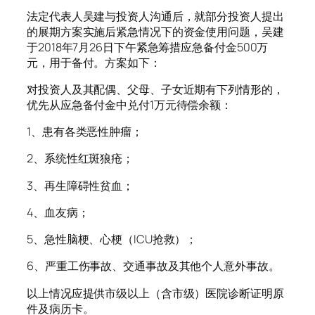
法定代表人吴建与投资人沟通后，就部分投资人提出
的展期方案实施后紧急情况下的资金使用问题，吴建
于2018年7月26日下午紧急筹措应急备付金500万
元，用于备付。方案如下：
对投资人及其配偶、父母、子女近期有下列情形的，
优先从应急备付金中兑付1万元待偿余额：
1、患有各类恶性肿瘤；
2、系统性红斑狼疮；
3、再生障碍性贫血；
4、血友病；
5、急性脑梗、心梗（ICU抢救）；
6、严重工伤事故、交通事故及其他个人意外事故。
以上情况应提供市级以上（含市级）医院诊断证明原
件及病历卡。