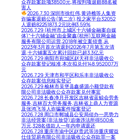
众存款案款项38500元,将按判项退赔88名被
害人
2026.7.30 深圳市徐红伟,黄诗樵等人集资
诈骗案退赔公告(第二次),投之家平台32052
人退赔82251873.2元比例3.59%
2026.7.29 (杭州市上城区十六铺金融案自媒
体)“十六铺金融”由金聚鑫(杭州)互联网金融
服务有限公司运营,2018年被立案侦查,从
2023年3月首次清退到2026年7月第五次清
退,十六铺案五次累计回款已超3.3亿元
2026.7.29 南阳市宛城区赵天祥非法吸收公
众存款案登记核准,本次拟兑付148.952007万
元
2026.7.29 天津市和平区和乐丰非法吸收公
众存款案信息核实登记
2026.7.29 榆林市吴堡县鑫盛源小额贷款有
限公司非法吸收公众存款案兑付事宜
2026.7.28 长春净月开发区吉林省蓝鲸会劳务
服务,吉林百大劳务服务,吉林省上鼎人力资源
及张鸿飞等人诈骗案件报案登记
2026.7.28 周口市郸城县公安局侦办一恶势力
非法经营案(非法放贷)追缴违法所得500余
万元,328名借款人一年内申请退还
2026.7.28 重庆市渝中区赵贵武等涉重庆耀益
仕佳贸易有限公司非法吸收公众存款罪一案