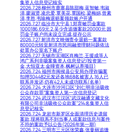
集资人信息登记核实
2026.7.28 柳州市鹿寨县陈甜梅,蓝智敏,韦淑
清,廖淑贤,凌忠爱,覃美花,覃国松,梁梅娟,曾素
清,李胜,韦瑜梅退赔案领款账户开通
2026.7.27 临汾市大宁县 1.郑育敏罚金案款
1000186.69元 2.吴少含追缴案款20000元 因
罚金子账户尚未设立完成,提存公示
2026.7.27 射洪市文映傚责令退赔一案案款
80000元转至射洪市民间融资理财问题依法
处置办公室名下账户
2026.7.27 无锡市滨湖区肖梅兰,王援成等人
鸿广系列非吸案集资人信息登记(投资第一
金,大恒亚太,金曈资本,枫树认养项目)
2026.7.24 福州市闽侯县公安局办理诈骗案
扣押304482元发还各地68名被害人,16人已
联系并发还,仍有42人未成功联系(名单)
2026.7.24 大连市沙河口区“刘仁明非法吸收
公众存款罪”案集资人第一次信息登记
2026.7.24 武汉市江汉区“武汉融通文藏文化
有限公司非法吸收公众款案”214名集资人信
息登记核实
2026.7.24 龙岩市新罗区全面清理历史遗留
案款,现将联系不到当事人或案款信息与案件
不符的案款予以公告(2026年第一期)
2026.7.24 三明市三元区张荣鑫,张曼丽追缴