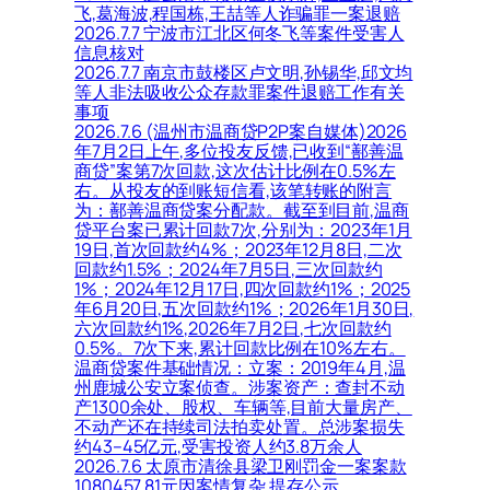
飞,葛海波,程国栋,王喆等人诈骗罪一案退赔
2026.7.7 宁波市江北区何冬飞等案件受害人
信息核对
2026.7.7 南京市鼓楼区卢文明,孙锡华,邱文均
等人非法吸收公众存款罪案件退赔工作有关
事项
2026.7.6 (温州市温商贷P2P案自媒体)2026
年7月2日上午,多位投友反馈,已收到“鄯善温
商贷”案第7次回款,这次估计比例在0.5%左
右。从投友的到账短信看,该笔转账的附言
为：鄯善温商贷案分配款。截至到目前,温商
贷平台案已累计回款7次,分别为：2023年1月
19日,首次回款约4%；2023年12月8日,二次
回款约1.5%；2024年7月5日,三次回款约
1%；2024年12月17日,四次回款约1%；2025
年6月20日,五次回款约1%；2026年1月30日,
六次回款约1%,2026年7月2日,七次回款约
0.5%。7次下来,累计回款比例在10%左右。
温商贷案件基础情况：立案：2019年4月,温
州鹿城公安立案侦查。涉案资产：查封不动
产1300余处、股权、车辆等,目前大量房产、
不动产还在持续司法拍卖处置。总涉案损失
约43–45亿元,受害投资人约3.8万余人
2026.7.6 太原市清徐县梁卫刚罚金一案案款
1080457.81元因案情复杂,提存公示