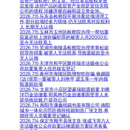
层资产成机密》的文章。经过多层股权穿透
后发现,这些产品的底层资产全部是宜信关联
公司的债权,涉嫌违规自融和设立资金池。
2026.7.15 乐东县检察院开展涉案款项清理工
作,部分款项经多方联络,仍无法联系对应权利
人,长期无人认领
2026.7.15 玉林市玉州区检察院办理一帮信案
应返还给上游诈骗犯罪的被害人共20000元,
至今无法联系上
2026.7.15 芜湖市南陵县检察院办理李青松盗
窃罪所得案,被害人无法联系,导致退赃款至今
无人认领
2026.7.15 天津市和平区聚祥瑞非法吸收公众
存款案集资人信息核实登记
2026.7.15 泰州市海陵区陈增智犯诈骗,偷越国
(边)境罪一案被害人刘艳平,梁玉美一年内领
取退赔款项
2026.7.14 太原市小店区梁豪瑞聪退赔案,刘希
洋罚金追缴案,郭凤艳罚金追缴案因受害人未
提供收款账户,提存公示
2026.7.14 南阳市康鑫纸箱包装有限公司,南阳
城乡一体化示范区德玲纸箱制造厂张文胜,单
德玲等人非吸案登记确认
2026.7.14 保定市顺平县张文良,张成飞等六人
非法吸收公众存款案以物退赔方案征求各集