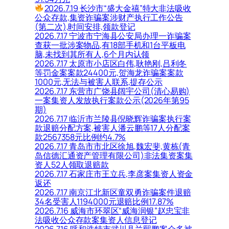
2026.7.19 长沙市“盛大金禧”特大非法吸收
公众存款,集资诈骗案涉财产执行工作公告
(第二次),时间安排,领款登记
2026.7.17 宁波市宁海县公安局办理一诈骗案
查获一批涉案物品,有18部手机和1台平板电
脑,未找到其所有人,6个月内认领
2026.7.17 太原市小店区白伟,耿艳刚,吕利冬
等罚金案案款24400元,贺海龙诈骗案案款
1000元,无法与被害人联系,提存公示
2026.7.17 东营市广饶县阔宇公司(清心易购)
一案集资人发放执行案款公示(2026年第95
期)
2026.7.17 临沂市兰陵县倪晓辉诈骗案执行案
款退赔分配方案,被害人潘云鹏等17人分配案
款2567358元比例约4.7%
2026.7.17 青岛市市北区徐旭,魏宏斐,黄栋(青
岛信德汇通资产管理有限公司)非法集资案集
资人52人领取退赔款
2026.7.17 石家庄市王立兵,李彦案集资人资金
返还
2026.7.17 南京江北新区童双勇诈骗案件退赔
34名受害人1194000元退赔比例17.87%
2026.7.16 威海市环翠区“威海润银”赵忠宝非
法吸收公众存款案集资人信息登记
2026.7.16 呼和浩特市武川县兰熙鹏案众多被