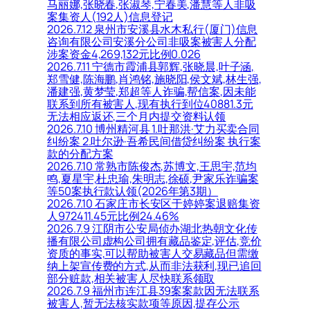
马丽娜,张晓春,张淑琴,宁春美,潘慧等人非吸
案集资人(192人)信息登记
2026.7.12 泉州市安溪县水木私行(厦门)信息
咨询有限公司安溪分公司非吸案被害人分配
涉案资金4,269,132元比例0.026
2026.7.11 宁德市霞浦县郭辉,张晓晨,叶子涵,
郑雪健,陈海鹏,肖鸿铭,施晓阳,侯文斌,林生强,
潘建强,黄梦莹,郑超等人诈骗,帮信案,因未能
联系到所有被害人,现有执行到位40881.3元
无法相应返还,三个月内提交资料认领
2026.7.10 博州精河县 1.吐那洪·艾力买卖合同
纠纷案 2.吐尔逊·吾希民间借贷纠纷案 执行案
款的分配方案
2026.7.10 常熟市陈俊杰,苏博文,王思宇,范均
鸣,夏星宇,杜忠瑜,朱明志,徐硕,尹家乐诈骗案
等50案执行款认领(2026年第3期）
2026.7.10 石家庄市长安区于婷婷案退赔集资
人972411.45元比例24.46%
2026.7.9 江阴市公安局侦办湖北热朝文化传
播有限公司虚构公司拥有藏品鉴定,评估,竞价
资质的事实,可以帮助被害人交易藏品但需缴
纳上架宣传费的方式,从而非法获利,现已追回
部分赃款,相关被害人尽快联系领取
2026.7.9 福州市连江县39案案款因无法联系
被害人,暂无法核实款项等原因,提存公示