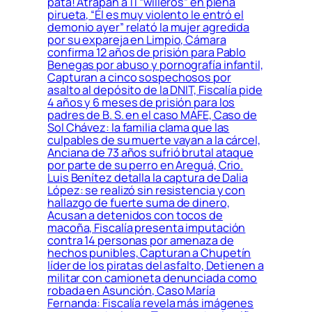
pata! Atrapan a 11 “willeros” en plena
pirueta, “Él es muy violento le entró el
demonio ayer” relató la mujer agredida
por su expareja en Limpio, Cámara
confirma 12 años de prisión para Pablo
Benegas por abuso y pornografía infantil,
Capturan a cinco sospechosos por
asalto al depósito de la DNIT, Fiscalía pide
4 años y 6 meses de prisión para los
padres de B. S. en el caso MAFE, Caso de
Sol Chávez: la familia clama que las
culpables de su muerte vayan a la cárcel,
Anciana de 73 años sufrió brutal ataque
por parte de su perro en Areguá, Crio.
Luis Benítez detalla la captura de Dalia
López: se realizó sin resistencia y con
hallazgo de fuerte suma de dinero,
Acusan a detenidos con tocos de
macoña, Fiscalía presenta imputación
contra 14 personas por amenaza de
hechos punibles, Capturan a Chupetín
líder de los piratas del asfalto, Detienen a
militar con camioneta denunciada como
robada en Asunción, Caso María
Fernanda: Fiscalía revela más imágenes