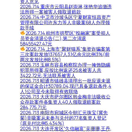
资人意见
2026.7.14 重庆市云阳县赵崇淋,张艳华追缴违
法所得一案被害人领取退赔款
2026.7.14 中卫市沙坡头区宁夏财富恒昌资产
管理有限公司许东力等人非吸案68人办理领
款手续
2026.7.14 杭州市拱墅区“投融家”案受损人
员资金清退公告(二),第二次清退
58455427.47元
2026.7.14 上海市“聚财猫系”集资诈骗案第
三次案款发放137657人3.1亿余元比例3%(前
两次发放比例8.5%)
2026.7.13 玉林市容县检察院办理一掩饰隐瞒
犯罪所得案,应按比例返还25名被害人共
3422.72元,无法联系被害人
2026.7.13 昭通市镇雄县清理出一批应退未退
的保证金合计30789.04,现已具备退款条件,4
人1公司至今未取得有效联络
2026.7.13 大庆市萨尔图区韩金梅非法吸收公
众存款案件各集资人40人领取退赔案款
284,775.71元
2026.7.13 南阳市宛城区今朝汇元珠宝(冀先
菊)非吸案从未参与兑付的77名集资人登记
(原兑付比例5.434%)
2026.7.13 大连开发区“久信融富”吴珊珊,王丹,