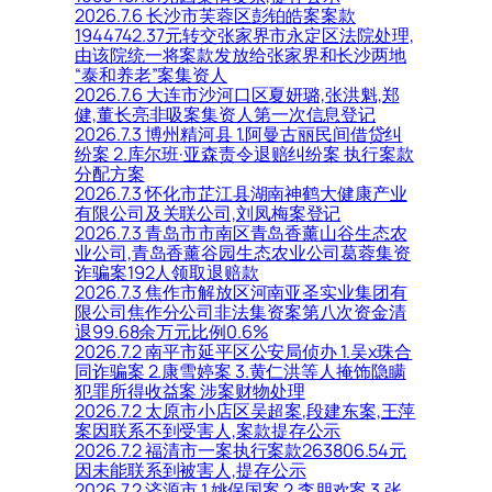
2026.7.6 长沙市芙蓉区彭铂皓案案款
1944742.37元转交张家界市永定区法院处理,
由该院统一将案款发放给张家界和长沙两地
“泰和养老”案集资人
2026.7.6 大连市沙河口区夏妍璐,张洪魁,郑
健,董长亮非吸案集资人第一次信息登记
2026.7.3 博州精河县 1.阿曼古丽民间借贷纠
纷案 2.库尔班·亚森责令退赔纠纷案 执行案款
分配方案
2026.7.3 怀化市芷江县湖南神鹤大健康产业
有限公司及关联公司,刘凤梅案登记
2026.7.3 青岛市市南区青岛香薰山谷生态农
业公司,青岛香薰谷园生态农业公司葛蓉集资
诈骗案192人领取退赔款
2026.7.3 焦作市解放区河南亚圣实业集团有
限公司焦作分公司非法集资案第八次资金清
退99.68余万元比例0.6%
2026.7.2 南平市延平区公安局侦办 1.吴x珠合
同诈骗案 2.康雪婷案 3.黄仁洪等人掩饰隐瞒
犯罪所得收益案 涉案财物处理
2026.7.2 太原市小店区吴超案,段建东案,王萍
案因联系不到受害人,案款提存公示
2026.7.2 福清市一案执行案款263806.54元
因未能联系到被害人,提存公示
2026.7.2 济源市 1.姚保国案 2.李朋欢案 3.张