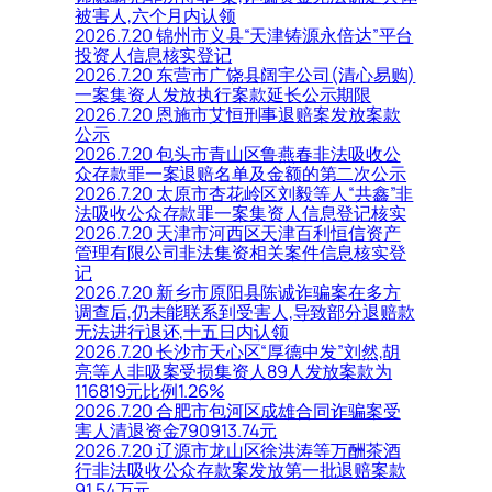
被害人,六个月内认领
2026.7.20 锦州市义县“天津铸源永倍达”平台
投资人信息核实登记
2026.7.20 东营市广饶县阔宇公司(清心易购)
一案集资人发放执行案款延长公示期限
2026.7.20 恩施市艾恒刑事退赔案发放案款
公示
2026.7.20 包头市青山区鲁燕春非法吸收公
众存款罪一案退赔名单及金额的第二次公示
2026.7.20 太原市杏花岭区刘毅等人“共鑫”非
法吸收公众存款罪一案集资人信息登记核实
2026.7.20 天津市河西区天津百利恒信资产
管理有限公司非法集资相关案件信息核实登
记
2026.7.20 新乡市原阳县陈诚诈骗案在多方
调查后,仍未能联系到受害人,导致部分退赔款
无法进行退还,十五日内认领
2026.7.20 长沙市天心区“厚德中发”刘然,胡
亮等人非吸案受损集资人89人发放案款为
116819元比例1.26%
2026.7.20 合肥市包河区成雄合同诈骗案受
害人清退资金790913.74元
2026.7.20 辽源市龙山区徐洪涛等万酬茶酒
行非法吸收公众存款案发放第一批退赔案款
91.54万元