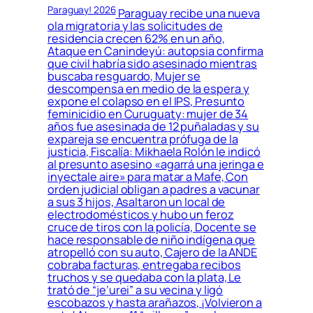
Paraguay! 2026
Paraguay recibe una nueva
ola migratoria y las solicitudes de
residencia crecen 62% en un año,
Ataque en Canindeyú: autopsia confirma
que civil habría sido asesinado mientras
buscaba resguardo, Mujer se
descompensa en medio de la espera y
expone el colapso en el IPS, Presunto
feminicidio en Curuguaty: mujer de 34
años fue asesinada de 12 puñaladas y su
expareja se encuentra prófuga de la
justicia, Fiscalía: Mikhaela Rolón le indicó
al presunto asesino «agarrá una jeringa e
inyectale aire» para matar a Mafe, Con
orden judicial obligan a padres a vacunar
a sus 3 hijos, Asaltaron un local de
electrodomésticos y hubo un feroz
cruce de tiros con la policía, Docente se
hace responsable de niño indígena que
atropelló con su auto, Cajero de la ANDE
cobraba facturas, entregaba recibos
truchos y se quedaba con la plata, Le
trató de “je’urei” a su vecina y ligó
escobazos y hasta arañazos, ¡Volvieron a