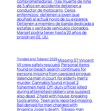
comprometedoras, Tras muerte de niña
de 5 años en accidente detienen a
conductor de motocarro, Celos
enfermizos: detienen a joven que
apuñaló al actual novio de su expareja,
Detienen a miembro de banda dedicada a
estafas y venta de vehículos clonados,
Marset podría tener hasta 20 años de
prisión en EE. UU.
Trinidad and Tobago! 2026
Missing ST Vincent
VII crew safely rescued, Personal items
found on beach search continues for
persons missing from capsized pirogue,
Valencia man in court for elderly man’s
murder, Cannabis found in boat 2
fishermen held, Off-duty officer killed
during attempted robbery one suspect
also dead, 2 held with house-breaking
tools ammo, Teen girls reported missing,
Bail denied for man charged with
Angelica Jogie’s death, Tobago man