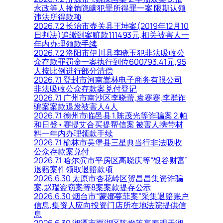
永政等人掩饰隐瞒犯罪所得罪一案 限期认领
违法所得款项
2026.7.2 长治市壶关县王坤案(2019年12月10
日判决)追缴到案赃款111493元,相关被害人一
年内办理领款手续
2026.7.2 洛阳市伊川县李晓玉犯非法吸收公
众存款罪罚金一案执行到位600793.41元,95
人按比例进行部分清偿
2026.7.1 登封市河南嵩林电子商务有限公司
非法吸收公众存款案兑付登记
2026.7.1 广州市南沙区李晓蕾,袁赛赛,李群诈
骗案案款退发被害人4人
2026.7.1 德州市临邑县 1.陈茂光等诈骗案 2.帕
和日登•赛提艾合买提帮信案 被害人携带材
料一年内办理领款手续
2026.7.1 榆林市吴堡县三星典当行非法吸收
公众存款案兑付
2026.7.1 哈尔滨市平房区高晓庆等“银谷财富”
退赔案件领取退赔款项
2026.6.30 太原市杏花岭区贺昌昌集资诈骗
案,赵瑞盗窃案等8案案款提存公示
2026.6.30 烟台市“蒙娜蔓菲案”采集退赔账户
信息,集资人应向投资门店所在地法院提供信
息
2026.6.30 湘潭市雨湖区陈烨等享寿明天湘