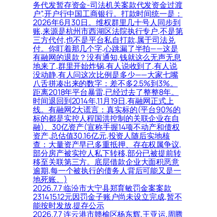
务代发暂存资金-司法机关案款代发资金过渡
户”,开户行中国工商银行。打款时间统一是：
2026年6月30日。维权群里几十号人同步到
账,来源是杭州市西湖区法院执行专户,不是第
三方代付,也不是平台私自打款,属于司法兑
付。你盯着那几个字,心跳漏了半拍——这是
有融网的退款？没有通知,钱就这么无声无息
地来了,群里开始炸锅,有人说收到了,有人说
没动静,有人问这次比例是多少——大家七嘴
八舌拼凑出来的数字：差不多2.5%到3%。
距离2018年平台暴雷,已经过去了整整8年。
时间退回到2014年,11月19日,有融网正式上
线。有融网2大谎言：真实标的(平台90%的
标的都是实控人程国洪控制的关联企业在自
融)、30亿资产(宣称手握14项不动产和债权
资产,总估值30.16亿元,投资人随后实地核
查：大量资产早已多重抵押、存在权属争议,
部分房产被实控人私下转移,部分已被提前转
移至关联第三方。底层借款企业大面积恶意
逾期,每一个被执行的债务人背后可能又是一
地死账。)
2026.7.7 临汾市大宁县郑育敏罚金案案款
231415.12元因罚金子账户尚未设立完成,暂不
能按时发放,提存公示
2026.7.7 连云港市赣榆区杨东辉,王亚运,周腾