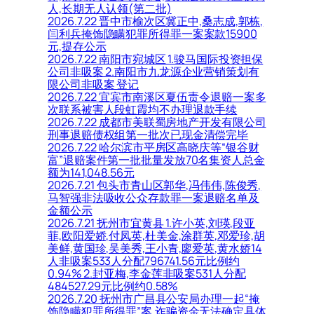
人,长期无人认领(第二批)
2026.7.22 晋中市榆次区冀正中,桑志成,郭栋,
闫利兵掩饰隐瞒犯罪所得罪一案案款15900
元,提存公示
2026.7.22 南阳市宛城区 1.骏马国际投资担保
公司非吸案 2.南阳市九龙源企业营销策划有
限公司非吸案 登记
2026.7.22 宜宾市南溪区夏伍责令退赔一案多
次联系被害人段虹霞均不办理退款手续
2026.7.22 成都市美联蜀房地产开发有限公司
刑事退赔债权组第一批次已现金清偿完毕
2026.7.22 哈尔滨市平房区高晓庆等“银谷财
富”退赔案件第一批批量发放70名集资人总金
额为141,048.56元
2026.7.21 包头市青山区郭华,冯伟伟,陈俊秀,
马智强非法吸收公众存款罪一案退赔名单及
金额公示
2026.7.21 抚州市宜黄县 1.许小英,刘瑛,段亚
菲,欧阳爱娇,付凤英,杜美金,涂群英,邓爱珍,胡
美鲜,黄国珍,吴美秀,王小青,廖爱英,黄水娇14
人非吸案533人分配796741.56元比例约
0.94% 2.封亚梅,李金莲非吸案531人分配
484527.29元比例约0.58%
2026.7.20 抚州市广昌县公安局办理一起“掩
饰隐瞒犯罪所得罪”案,诈骗资金无法确定具体