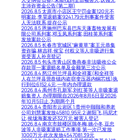
主涉诈资金公告(第二期)
2026.8.5 太原市小店区王宁罚金案120元不
明案款,李昊退赔案9241.79元刑事案件受害
人无法联系,提存公示
2026.8.5 恩施州巴东县巴东天蓬畜牧发展有
限公司系列案,邓玉凤系列案,田桂英系列案
发放案款公示
2026.8.5 长春市宽城区“麻黄草”案王元恭集
资诈骗,林吉祥,侯宝,付权义等人非吸进行集
资受害人补充登记
2026.8.5 包头市青山区鲁燕春非法吸收公众
存款罪一案退赔名单及金额第三次公示
2026.8.4 怒江州兰坪县和全祥案(和全祥等
人在兰坪县营盘镇内盗窃变压器内铜芯线)执
行到位6152.4元,一年内办理退款
2026.8.4 禹州市孔新军,刘红英等人非吸案退
赔集资人,办理期限自2026年8月6日至2026
年10月5日止,为期两个月
2026.8.4 贵阳市云岩区 1.贵州中颐颐和养老
公司刘慧案发放45810.95元 2.谢阳飞,玛尼才
让,侯垅海案发还32万元 被害人登记
2026.8.4 南京市鼓楼区陈冬梅,姚小冬,豆忠
波等人非吸案退赔工作事项,第一次已发放
1000万元,此次发放4547081.39元