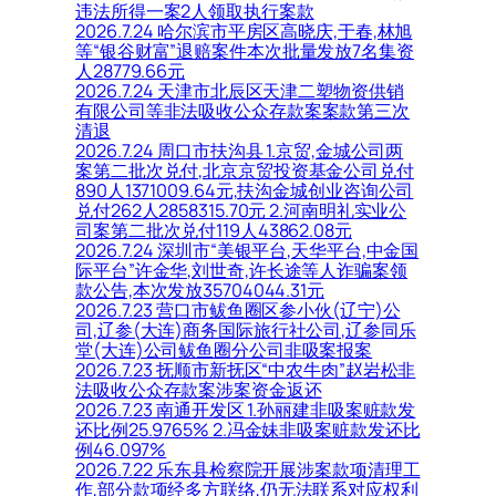
违法所得一案2人领取执行案款
2026.7.24 哈尔滨市平房区高晓庆,于春,林旭
等“银谷财富”退赔案件本次批量发放7名集资
人28779.66元
2026.7.24 天津市北辰区天津二塑物资供销
有限公司等非法吸收公众存款案案款第三次
清退
2026.7.24 周口市扶沟县 1.京贸,金城公司两
案第二批次兑付,北京京贸投资基金公司兑付
890人1371009.64元,扶沟金城创业咨询公司
兑付262人2858315.70元 2.河南明礼实业公
司案第二批次兑付119人43862.08元
2026.7.24 深圳市“美银平台,天华平台,中金国
际平台”许金华,刘世奇,许长途等人诈骗案领
款公告,本次发放35704044.31元
2026.7.23 营口市鲅鱼圈区参小伙(辽宁)公
司,辽参(大连)商务国际旅行社公司,辽参同乐
堂(大连)公司鲅鱼圈分公司非吸案报案
2026.7.23 抚顺市新抚区“中农牛肉”赵岩松非
法吸收公众存款案涉案资金返还
2026.7.23 南通开发区 1.孙丽建非吸案赃款发
还比例25.9765% 2.冯金妹非吸案赃款发还比
例46.097%
2026.7.22 乐东县检察院开展涉案款项清理工
作,部分款项经多方联络,仍无法联系对应权利