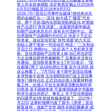
害人尚未前来领取,决定将原定截止日2026年
6月30日顺延至2026年8月31日
2026.7.15 (宜信公司事件自媒体)曾经风光无
两的金融巨头——宜信,如今成了“爆雷”代名
词。两个月前,国内头部助贷机构宜信,对类固
收产品进行“良性清退”。全面暂停新申购及
到期产品的本息兑付,原有兑付流程中止。宜
信类固收产品规模约300亿元,涉及十万左右
投资者。就在宜信官宣“良性清退”的六天后,
创始人唐宁发布一句话动态,他说：“二次创业
开启之日,拼搏ing。”此后,其个人专栏再无更
新。宜信类固收产品投资人称,自己所在的官
方企业微信群突然被解散了,且事前并没有任
何通知。宜信投资者李女士7月7日表示：“现
在都第7周了,说4到6周出方案,至今没消息,就
这么拖着了。”7月15日,多个群中宜信出借难
友突然集中反馈,北京朝阳经侦已设立宜信事
项专门接待点位,正式启动出借人报案材料收
集工作。出借人可自主选择是否配合制作询
问笔录,若不愿做笔录,可直接现场递交书面材
料并完成信息登记。事实上,关于宜信类固收
的问题早在5年前就有媒体报道了。2021年7
月22日,证券时报网刊发了题为《潜望｜宜信
财富迷局：借道产交所,隐性关联巨额募资,底