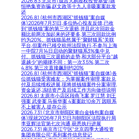
2026.8.3 北京市(成吉大易股权投资基金)姚
恒艳集资诈骗,赵文政等十九人非吸案案款发
还
2026.8.1 (杭州市西湖区“抓钱猫”案自媒
体)2026年7月31日,多位热心投友反馈,已收
到“抓钱猫”案的第三次退赔,并且此次回款金
额比前两次加起来的还要多,第三次回款比例
约为20%。抓钱猫虽然属于“聚财猫系”关联
平台,但案件已移交杭州法院执行,不参与上海
一中院7月14日启动的聚财猫系3%集中兑
付。抓钱猫三次退赔的走势,和大部分平台“越
退越少”的规律不同：第一次3.5%,第二次
4.8%,第三次直接飙到约20%
2026.8.1 (杭州市西湖区“抓钱猫”案自媒体)各
位抓钱猫受害难友：为掌握案件审理,案款兑
付及后续维权进展,现将抓钱猫案件分案审理,
资金返还,冻结资产及后续工作方向做些说明
2026.8.1 太原市小店区段燕飞案 罗江慧,刘王
强案 武奎案 马振华案 4案案款10余万 因联系
不上被害人,提存公示
2026.7.31 (北京市朝阳区黄白金钱包案自媒
体)现就2026年7月31日与朝阳区法院执行局
李亚辉法官第七次沟通,获悉执行进展
2026.7.31 南京市江宁区“北京四季大通投资
集团有限公司”系列案件信息登记