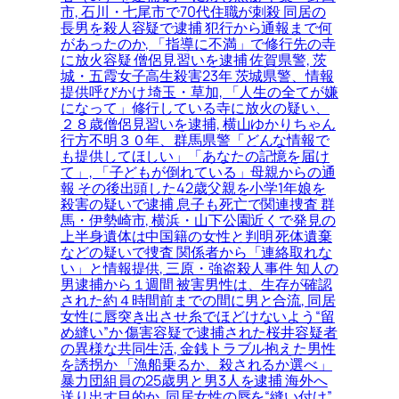
市, 石川・七尾市で70代住職が刺殺 同居の
長男を殺人容疑で逮捕 犯行から通報まで何
があったのか, 「指導に不満」で修行先の寺
に放火容疑 僧侶見習いを逮捕 佐賀県警, 茨
城・五霞女子高生殺害23年 茨城県警、情報
提供呼びかけ 埼玉・草加, 「人生の全てが嫌
になって」修行している寺に放火の疑い、
２８歳僧侶見習いを逮捕, 横山ゆかりちゃん
行方不明３０年、群馬県警「どんな情報で
も提供してほしい」「あなたの記憶を届け
て」, 「子どもが倒れている」母親からの通
報 その後出頭した42歳父親を小学1年娘を
殺害の疑いで逮捕 息子も死亡で関連捜査 群
馬・伊勢崎市, 横浜・山下公園近くで発見の
上半身遺体は中国籍の女性と判明 死体遺棄
などの疑いで捜査 関係者から「連絡取れな
い」と情報提供, 三原・強盗殺人事件 知人の
男逮捕から１週間 被害男性は、生存が確認
された約４時間前までの間に男と合流, 同居
女性に唇突き出させ糸でほどけないよう“留
め縫い”か 傷害容疑で逮捕された桜井容疑者
の異様な共同生活, 金銭トラブル抱えた男性
を誘拐か 「漁船乗るか、殺されるか選べ」
暴力団組員の25歳男と男3人を逮捕 海外へ
送り出す目的か, 同居女性の唇を“縫い付け”