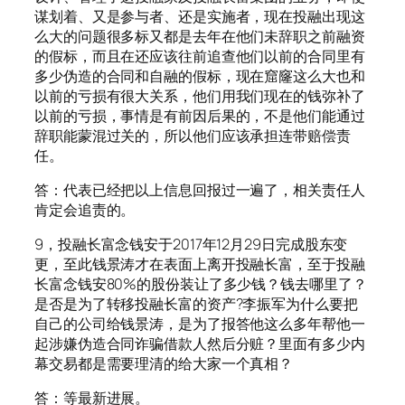
谋划着、又是参与者、还是实施者，现在投融出现这
么大的问题很多标又都是去年在他们未辞职之前融资
的假标，而且在还应该往前追查他们以前的合同里有
多少伪造的合同和自融的假标，现在窟窿这么大也和
以前的亏损有很大关系，他们用我们现在的钱弥补了
以前的亏损，事情是有前因后果的，不是他们能通过
辞职能蒙混过关的，所以他们应该承担连带赔偿责
任。
答：代表已经把以上信息回报过一遍了，相关责任人
肯定会追责的。
9，投融长富念钱安于2017年12月29日完成股东变
更，至此钱景涛才在表面上离开投融长富，至于投融
长富念钱安80%的股份装让了多少钱？钱去哪里了？
是否是为了转移投融长富的资产?李振军为什么要把
自己的公司给钱景涛，是为了报答他这么多年帮他一
起涉嫌伪造合同诈骗借款人然后分赃？里面有多少内
幕交易都是需要理清的给大家一个真相？
答：等最新进展。