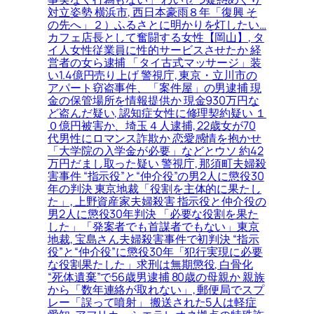
対立姿勢 横浜市, 西日本豪雨８年「復興 そ
の先へ」２）ふるさとに明かりを灯したい…
カフェ店長として奮闘する女性【岡山】, タ
イ人女性従業員に性的サービスさせたか 経
営者の女ら逮捕 「タイ古式マッサージ」装
い1.4億円売り上げ 警視庁, 東京・立川市の
アパート窃盗事件、「案件屋」の男逮捕 現
金の保管場所を情報提供か 現金930万円な
ど盗んだ疑い, 認知症女性に修理契約疑い １
０億円被害か、埼玉４人逮捕, 22歳女が70
代男性にロマンス詐欺か 恋愛感情を抱かせ
「大学院の入学金が必要」などとウソ 約42
万円だまし取った疑い 警視庁, 那須町夫婦殺
害事件 “指示役”と“仲介役”の男2人に懲役30
年の判決 東京地裁「役割を主体的に果たし
た」, 上野資産家夫婦殺害 指示役と仲介役の
男2人に懲役30年判決 「必要な役割を果た
した」「発案者でも首謀者でもない」東京
地裁, 宝島さん夫婦殺害事件で初判決 “指示
役”と“仲介役”に懲役30年「犯行実現に必要
な役割果たした」求刑は無期懲役, 白骨化
“死体遺棄”で56歳男逮捕 80歳の母親か 親族
から「数年連絡が取れない」, 郵便局でスプ
レー「誤って噴射」 搬送された5人は軽症