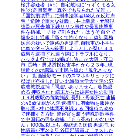
桜井容疑者（49）自宅敷地に“うずくまる女
性”の姿 目撃者「真冬でも見られた光景」,
「国旗損壊罪」に刑事法学者148人が反対声
明「危険で重大な疑義」, 井上幸彦・元警視
総監が死去 地下鉄サリン事件や長官銃撃事
件を指揮, 「刃物で刺された」はうそ 自分で
腹を刺し通報「痛くて怖くなり」 偽計業務
妨害の疑いで姫路の男逮捕, 自転車の小学生
に車で突っ込み殺害しようとした疑い ４４
歳男を逮捕 すれ違う際にトラブルになり、
バック走行ではね飛ばし逃走か 大阪・守口
市, 長崎・男児誘拐殺害事件から２３年…現
場近くの地蔵堂で市民ら悼む「風化させな
い」, 動画撮影モードのスマホをリュックに
忍ばせ盗撮した疑い 北海道大学大学院の37
歳准教授逮捕「間違いありません」容疑認
める 押収された端末からは被害女性の動画
ＪＲ札幌駅の商業施設, 長野・母娘死亡 逮捕
の46歳父親が入院 逮捕前に有毒物を服用か
取り調べ中に体調不良訴える 回復待ち改め
て逮捕する方針, 警察官を装う特殊詐欺事件
で中国籍の男を逮捕, 「もう死ぬしかないや
ん」1000回以上も…復縁迫る送信 男逮捕, 女
性議員が実名会見 谷田部議員は「キスした
事実なく行為もない」 わいせつ疑惑めぐり