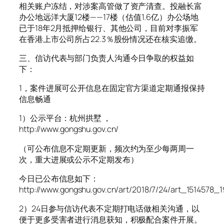
相关账户冻结，对涉案高管做了资产清查。投融长富
办公地远洋大厦12楼——17楼（估值1.6亿）办公场地
已于18年2月抵押给银行、其他公司，目前对李振军
在香港上市公司所占22.3％股份情况还在核实追缴。
三、信访代表与部门负责人沟通今日争取的权益如
下：
1，案件进展可公开信息在固定官方渠道定期通报保持
信息畅通
1）公示平台：杭州拱墅 ，
http://www.gongshu.gov.cn/
（可公布信息不定期更新，频次约为至少每两周一
次，重大进展或公示不定期发布）
今日已公布信息如下：
http://www.gongshu.gov.cn/art/2018/7/24/art_1514578_
2）24日参与信访代表不定期打电话做相关沟通，以
便于更多受害者进行消息获知，积极配合案件开展。