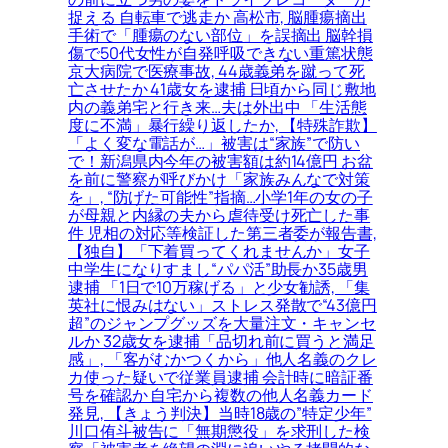
捉える 自転車で逃走か 高松市, 脳腫瘍摘出
手術で「腫瘍のない部位」を誤摘出 脳幹損
傷で50代女性が自発呼吸できない重篤状態
京大病院で医療事故, 44歳義弟を蹴って死
亡させたか 41歳女を逮捕 日頃から同じ敷地
内の義弟宅と行き来…夫は外出中 「生活態
度に不満」暴行繰り返したか, 【特殊詐欺】
「よく変な電話が…」被害は“家族”で防い
で！新潟県内今年の被害額は約14億円 お盆
を前に警察が呼びかけ「家族みんなで対策
を」, “防げた可能性”指摘…小学1年の女の子
が母親と内縁の夫から虐待受け死亡した事
件 児相の対応等検証した第三者委が報告書,
【独自】「下着買ってくれませんか」女子
中学生になりすまし“パパ活”助長か35歳男
逮捕 「1日で10万稼げる」と少女勧誘, 「集
英社に恨みはない」ストレス発散で“43億円
超”のジャンプグッズを大量注文・キャンセ
ルか 32歳女を逮捕「品切れ前に買うと満足
感」, 「客がむかつくから」他人名義のクレ
カ使った疑いで従業員逮捕 会計時に暗証番
号を確認か 自宅から複数の他人名義カード
発見, 【きょう判決】当時18歳の”特定少年”
川口侑斗被告に「無期懲役」を求刑した検