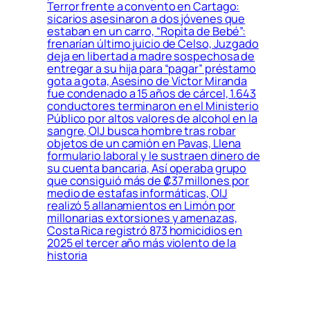
Terror frente a convento en Cartago:
sicarios asesinaron a dos jóvenes que
estaban en un carro, “Ropita de Bebé”:
frenarían último juicio de Celso, Juzgado
deja en libertad a madre sospechosa de
entregar a su hija para “pagar” préstamo
gota a gota, Asesino de Víctor Miranda
fue condenado a 15 años de cárcel, 1.643
conductores terminaron en el Ministerio
Público por altos valores de alcohol en la
sangre, OIJ busca hombre tras robar
objetos de un camión en Pavas, Llena
formulario laboral y le sustraen dinero de
su cuenta bancaria, Así operaba grupo
que consiguió más de ₡37 millones por
medio de estafas informáticas, OIJ
realizó 5 allanamientos en Limón por
millonarias extorsiones y amenazas,
Costa Rica registró 873 homicidios en
2025 el tercer año más violento de la
historia