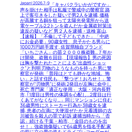
Japan! 2026.7-9
「キャバクラいかがですか」
声を掛けた相手は私服で警戒中の警察官 路
上で客引きをした疑いで男2人を逮捕, 価格
が高騰する銅を狙って太陽光発電所から送
電ケーブル2.2トンを盗んだか 金属盗対策法
違反の疑いなど 男２人を逮捕・送検 富山,
【速報】「不倫して子どもできた」「中絶
にお金必要」90歳女性、息子かたる男らに
1000万円超手渡す, 佐賀県独自ブランド
「いちごさん」の苗２０００株盗難…７年か
け開発、盗難６回目, 【現場報告】男の死因
は胸を撃たれたことによる“出血性ショッ
ク”と判明 刃物のようなものを持った男に警
察官が発砲 「普段はとても静かな地域。怖
い」と話す住民も, 「撃つぞ！おろせ！」警
察官が“刃物男”に発砲 2発目が左胸に命中し
死亡 専門家「適正な使用」 大阪・河内長野
市, ｢1度目は男性の体調を心配し…2度目は行
くあてがなくなり…」同じマンションに住む
36歳男性にストーカー行為か 38歳女を逮
捕, 患者の点滴に大便混ぜたか 元看護師の古
川被告を殺人の罪で起訴 逮捕当時から「否
認」続ける 千葉・柏市, 「金目のものを出
せ！」強盗致傷疑いで64歳男を指名手配 家
の前に立つ男の姿をドライブレコーダーが