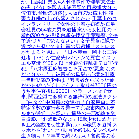
か, 【速報】男女4人刺傷事件で理学療法士
の男（44）を殺人未遂容疑で再逮捕 大分・
佐伯市, 台船の遺体は大阪市の53歳女性 殺
害され橋の上から落とされたか, 千葉市のコ
インランドリーで女性の下着を窃盗か 自称
会社員の54歳の男を逮捕 家から女性用の下
着約300点を押収 余罪を捜査 千葉県警, 全裸
で近づき「ごめんなさい」女子児童に裸で
近づいた疑いで会社員の男逮捕「ストレス
がたまると裸に」, 「日本赤軍」岡本公三容
疑者（78）が亡命先レバノンで死亡 イスラ
エル空港で100人以上死傷の銃乱射テロ実行
犯, 『八木原亜麻被告こそ元凶で”悪魔”なの
だと分かった』被害者の母親が心境を吐露
―当時17歳の少年は『被害者から取った金
だからぜいたくしようと』取り分7000円の
うち事件直後に2000円分ラーメン店で食
事, 関西空港で多発する無許可の違法タクシ
ー“白タク” 中国籍の女逮捕 「自家用車に不
特定多数の旅行客を乗せて京都市内のホテ
ルまで送迎した疑い」 摘発の一部始終を独
自撮影, 「お酒飲みなよ」15歳少女に酒とせ
き止め薬飲ませ性的暴行か 54歳男を逮捕 ス
マホから“わいせつ動画”約60本, ダンベルや
生き物も！？年間で約22万点！警察署の落