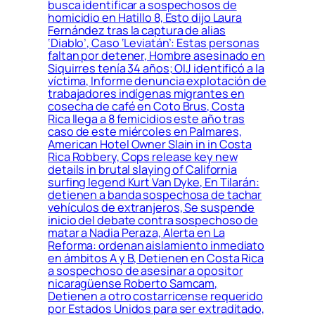
busca identificar a sospechosos de
homicidio en Hatillo 8, Esto dijo Laura
Fernández tras la captura de alias
‘Diablo’, Caso ‘Leviatán’: Estas personas
faltan por detener, Hombre asesinado en
Siquirres tenía 34 años; OIJ identificó a la
víctima, Informe denuncia explotación de
trabajadores indígenas migrantes en
cosecha de café en Coto Brus, Costa
Rica llega a 8 femicidios este año tras
caso de este miércoles en Palmares,
American Hotel Owner Slain in in Costa
Rica Robbery, Cops release key new
details in brutal slaying of California
surfing legend Kurt Van Dyke, En Tilarán:
detienen a banda sospechosa de tachar
vehículos de extranjeros, Se suspende
inicio del debate contra sospechoso de
matar a Nadia Peraza, Alerta en La
Reforma: ordenan aislamiento inmediato
en ámbitos A y B, Detienen en Costa Rica
a sospechoso de asesinar a opositor
nicaragüense Roberto Samcam,
Detienen a otro costarricense requerido
por Estados Unidos para ser extraditado,