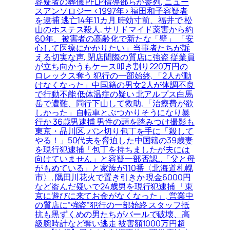
容疑者の葬儀 PFLP指導部らが参列, ニュー
スアンソロジー <1997年> 福田和子容疑者
を逮捕 逃亡14年11カ月 時効寸前、福井で 松
山のホステス殺人, サリドマイド薬害から約
60年、被害者の高齢化で新たな「壁」 「安
心して医療にかかりたい」当事者たちが訴
える切実な声, 閉店間際の質店に強盗 従業員
が立ち向かうもケース叩き割り220万円の
ロレックス奪う 犯行の一部始終, 「2人が動
けなくなった」中国籍の男女2人が体調不良
で行動不能 低体温症の疑い 北アルプス白馬
岳で遭難、同行下山して救助, 「治療費が欲
しかった」自転車とぶつかりそうになり暴
行か 36歳男逮捕 男性の頭を踏みつけ撮影も
東京・品川区, パン切り包丁を手に「殺して
やる！」50代夫を脅迫した中国籍の39歳妻
を現行犯逮捕「包丁を持ちましたが夫には
向けていません」と容疑一部否認…「父と母
がもめている」と家族が110番〈北海道札幌
市〉, 隅田川花火で置き引きか 現金6000円
など盗んだ疑いで24歳男を現行犯逮捕 「東
京に遊びに来てお金がなくなった」, 営業中
の質店に“強盗”犯行の一部始終 スタッフ抵
抗も黒ずくめの男たちがバールで破壊、高
級腕時計など奪い逃走 被害額1000万円超