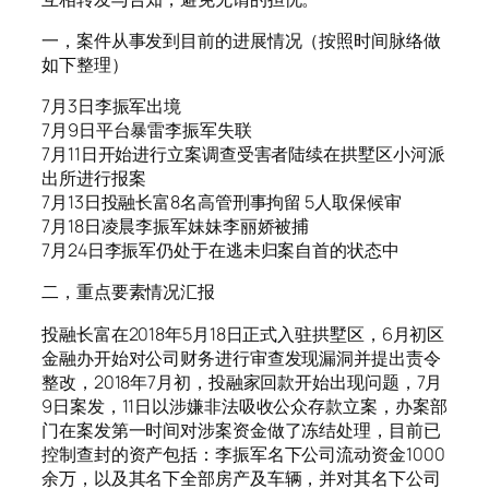
一，案件从事发到目前的进展情况（按照时间脉络做
如下整理）
7月3日李振军出境
7月9日平台暴雷李振军失联
7月11日开始进行立案调查受害者陆续在拱墅区小河派
出所进行报案
7月13日投融长富8名高管刑事拘留 5人取保候审
7月18日凌晨李振军妹妹李丽娇被捕
7月24日李振军仍处于在逃未归案自首的状态中
二，重点要素情况汇报
投融长富在2018年5月18日正式入驻拱墅区，6月初区
金融办开始对公司财务进行审查发现漏洞并提出责令
整改，2018年7月初，投融家回款开始出现问题，7月
9日案发，11日以涉嫌非法吸收公众存款立案，办案部
门在案发第一时间对涉案资金做了冻结处理，目前已
控制查封的资产包括：李振军名下公司流动资金1000
余万，以及其名下全部房产及车辆，并对其名下公司