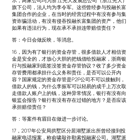
示，两家公司均为浙 江光大发展总公司（浙江光大）
旗下公司，法人均为李令军。这些曾经参与投融长富
集团合作的企业，在当时的经营过程中有没有参与集
资诈骗活动，有没有侵吞投融长富集团的资产，他们
如果有违法行为，现在承不承担连带赔偿责任？
答：今日会做反映，等消息。
16，因为有了银行的资金存管，很多借款人才相信资
金是安全的，才放心大胆的把钱借给投融家，浙商银
行与投融家到底签没签资金存管协议？收了多少资金
存管费用都承担什么义务和责任，是否可以公开内
容？国家规定的资金存管是P2P公司不可以接触到，
借款人的钱，为什么李振军可以轻易的成千上万次取
走借款人账户上的钱，这种异常情况，银行有没有向
银监会报告？银行有没有存在过错的地方？是否应该
承担赔偿责任？
答：等案件有眉目在做进一步讨论。
17，2017年公安局拱墅区分居湖墅派出所曾经接到投
融家电话报案，称俞啸敲诈勒索投融家公司。湖墅派