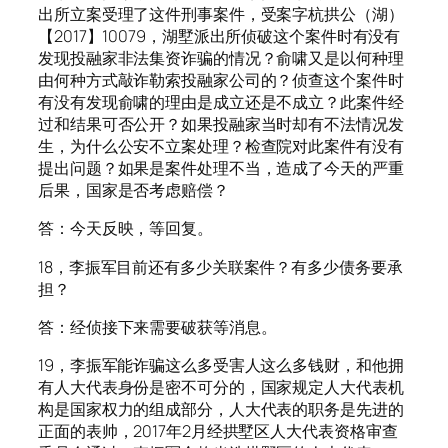
出所立案受理了这件刑事案件，受案字杭拱公（湖）
【2017】10079，湖墅派出所侦破这个案件时有没有
发现投融家非法集资诈骗的情况？俞啸又是以何种理
由何种方式敲诈勒索投融家公司的？侦查这个案件时
有没有发现俞啸的理由是成立还是不成立？此案件经
过和结果可否公开？如果投融家当时却有不法情况发
生，为什么公安不立案处理？检查院对此案件有没有
提出问题？如果是案件处理不当，造成了今天的严重
后果，国家是否考虑赔偿？
答：今天反映，等回复。
18，李振军目前还有多少关联案件？有多少债务要承
担？
答：经侦接下来需要破获等消息。
19，李振军能诈骗这么多受害人这么多钱财，和他拥
有人大代表身份是密不可分的，国家规定人大代表机
构是国家权力的组成部分，人大代表的职务是先进的
正面的表帅，2017年2月经拱墅区人大代表资格审查