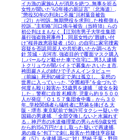
イカ漁の家族4人が消息を絶つ…無事を祈る
女性が聞いた”40年後の新証言”〈北海道〉,
”懲役30年の判決に不服”川村葉音被告
（21）が控訴…無期懲役を求刑した検察側も
控訴…”主犯格”川口侑斗被告（当時18）らの
初公判はまもなく【江別市男子大学生集団
暴行強盗致死事件】, 同居女性の“唇縫い付
け”桜井政恵容疑者（50）の自宅に家宅捜索
容疑を否認 同居人や共犯者いたか調べる方
針 茨城・古河市, 強盗目的で覆面マスク購入
しバールなど載せた車で住宅に…男3人逮捕
トクリュウが闇バイトで募集か さいたま市,
袴田巖さんの姉ひで子さんインタビュー
（前編）死刑の確定で弟は孤立し、妄想の
世界に入っていった, “交際相手”を金づちで
何度も殴り殺害か 33歳男を逮捕 「彼女を殺
した」警察に自首 札幌市, 児童ら約９５００
人が発症「Ｏ１５７集団食中毒」から３０
年…学校関係者ら犠牲者に黙祷を捧げる 大
阪・堺市, 東京駅前で無許可タクシー疑い 中
国籍の男逮捕, 「全部交換しないと水漏れす
る」神戸市の水道修理業の男らが69歳女性
から約154万円だまし取った疑いで再逮捕,
弟の腹を“包丁”で刺し殺害か 竹腰佳亨容疑
者（57）を逮捕 調べに対し黙秘 千葉・野田