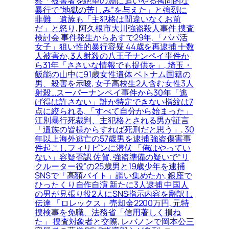
察「被害者を絶望の淵に追いやる拷問的な
暴行で”地獄の苦しみ”を与えた」と強烈に
非難＿遺族も「主犯格は間違いなくお前
だ」と怒り, 阿久根市大川強盗殺人事件 捜査
検討会 事件発生からあすで29年, 「パパ活
女子」狙い性的暴行容疑 44歳を再逮捕 十数
人被害か, 3人射殺の八王子ナンペイ事件か
ら31年「ささいな情報でも提供を」, 埼玉・
飯能の山中に91歳女性遺体 ベトナム国籍の
男、殺害を示唆, 女子高校生2人含む女性3人
射殺…スーパーナンペイ事件から30年「逃
げ得は許さない」誰か特定できない指紋は7
点に絞られる, 「すべて自分から始まった」
江別暴行死裁判、主犯格とされる男が証言
「遺族の皆様からすれば死刑だと思う」, 30
年以上海外逃亡の57歳男を逮捕 強盗傷害事
件起こしフィリピンに潜伏 「俺はやってい
ない」容疑否認 佐賀, 強盗準備の疑いで“リ
クルーター役”の25歳男と19歳少年を逮捕
SNSで「高額バイト」謳い集めたか, 銀座で
ひったくり自作自演 新たに3人逮捕 中国人
の男が見張り役2人にSNS指示内容を翻訳し
伝達 「ロレックス」売却金2200万円, 元特
捜検事を免職、法務省「信用著しく損ね
た」 捜査対象者と交際, レバノンで岡本公三