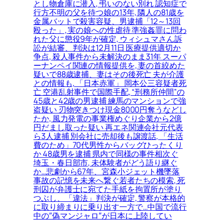
とし物倉庫に潜入, 弔いのない別れ 認知症で
行方不明の父を待つ娘の13年, 隣人の81歳を
金属バットで殺害容疑、男逮捕「12～13回
殴った」, 実の娘への性虐待 準強姦罪に問わ
れた父に懲役9年が確定, ウィシュマさん訴
訟が結審、判決は12月11日 医療提供適切か
争点, 殺人事件から未解決のまま31年 スーパ
ーナンペイ関連の情報提供を, 妻の首絞めた
疑いで88歳逮捕、妻はその後死亡 夫が介護
との情報も, 「日本赤軍」 岡本公三容疑者死
亡 空港乱射事件で国際手配, “刑務所仲間”の
45歳と42歳の男逮捕 練馬のマンションで強
盗疑い 刃物突きつけ現金8000円奪うなどし
たか, 風力発電の事業権めぐり企業から2億
円だまし取った疑い 再エネ関連会社元代表
ら3人逮捕 別会社に売却後も譲渡話, 「生活
費のため」70代男性からバッグひったくり
か 48歳男を逮捕 県内で同様の事件相次ぐ
埼玉・春日部市, 未体験者がどう語り継ぐ
か…悲劇から67年、宮森小ジェット機墜落
事故の記憶を未来へ繋ぐ若者たちの模索, 死
刑囚が弁護士に宛てた手紙を拘置所が塗り
つぶし、「違法」判決が確定, 警察が本格的
に取り締まりに乗り出す一方で…中国で流行
中の″偽マンジャロ″が日本に上陸してい