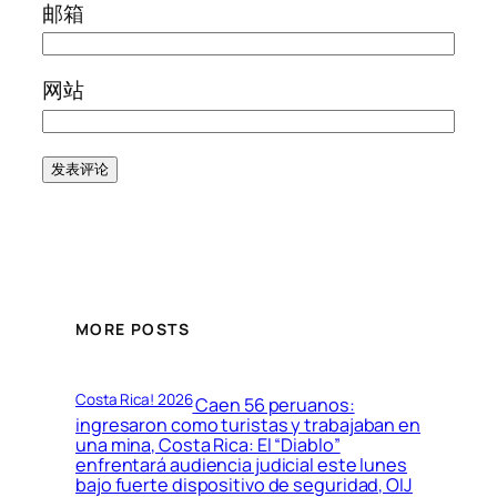
邮箱
网站
MORE POSTS
Costa Rica! 2026
Caen 56 peruanos:
ingresaron como turistas y trabajaban en
una mina, Costa Rica: El “Diablo”
enfrentará audiencia judicial este lunes
bajo fuerte dispositivo de seguridad, OIJ