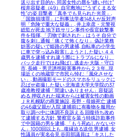
送り出す目的か, 同居女性の唇を“縫い付け”
桜井容疑者（49）自宅敷地に“うずくまる女
性”の姿 目撃者「真冬でも見られた光景」,
「国旗損壊罪」に刑事法学者148人が反対声
明「危険で重大な疑義」, 井上幸彦・元警視
総監が死去 地下鉄サリン事件や長官銃撃事
件を指揮, 「刃物で刺された」はうそ 自分で
腹を刺し通報「痛くて怖くなり」 偽計業務
妨害の疑いで姫路の男逮捕, 自転車の小学生
に車で突っ込み殺害しようとした疑い ４４
歳男を逮捕 すれ違う際にトラブルになり、
バック走行ではね飛ばし逃走か 大阪・守口
市, 長崎・男児誘拐殺害事件から２３年…現
場近くの地蔵堂で市民ら悼む「風化させな
い」, 動画撮影モードのスマホをリュックに
忍ばせ盗撮した疑い 北海道大学大学院の37
歳准教授逮捕「間違いありません」容疑認
める 押収された端末からは被害女性の動画
ＪＲ札幌駅の商業施設, 長野・母娘死亡 逮捕
の46歳父親が入院 逮捕前に有毒物を服用か
取り調べ中に体調不良訴える 回復待ち改め
て逮捕する方針, 警察官を装う特殊詐欺事件
で中国籍の男を逮捕, 「もう死ぬしかないや
ん」1000回以上も…復縁迫る送信 男逮捕, 女
性議員が実名会見 谷田部議員は「キスした