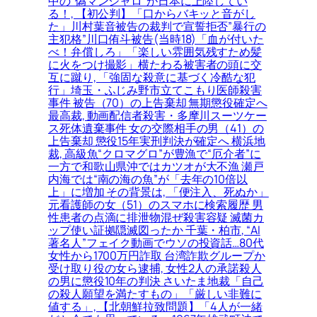
中の″偽マンジャロ″が日本に上陸してい
る！, 【初公判】「口からバキッと音がし
た」川村葉音被告の裁判で宣誓拒否”暴行の
主犯格”川口侑斗被告(当時18)「血が付いた
べ！弁償しろ」「楽しい雰囲気残すため髪
に火をつけ撮影」横たわる被害者の頭に交
互に蹴り, 「強固な殺意に基づく冷酷な犯
行」埼玉・ふじみ野市立てこもり医師殺害
事件 被告（70）の上告棄却 無期懲役確定へ
最高裁, 動画配信者殺害・多摩川スーツケー
ス死体遺棄事件 女の交際相手の男（41）の
上告棄却 懲役15年実刑判決が確定へ 横浜地
裁, 高級魚“クロマグロ”が豊漁で“厄介者”に
一方で和歌山県沖ではカツオが大不漁 瀬戸
内海では“南の海の魚”が「去年の10倍以
上」に増加 その背景は, 「便注入、死ぬか」
元看護師の女（51）のスマホに検索履歴 男
性患者の点滴に排泄物混ぜ殺害容疑 滅菌カ
ップ使い証拠隠滅図ったか 千葉・柏市, “AI
著名人”フェイク動画でウソの投資話…80代
女性から1700万円詐取 台湾詐欺グループか
受け取り役の女ら逮捕, 女性2人の承諾殺人
の男に懲役10年の判決 さいたま地裁「自己
の殺人願望を満たすもの」「厳しい非難に
値する」, 【北朝鮮拉致問題】「4人が一緒