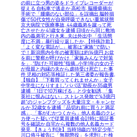
の前に立つ男の姿をドライブレコーダーが
捉える 自転車で逃走か 高松市, 脳腫瘍摘出
手術で「腫瘍のない部位」を誤摘出 脳幹損
傷で50代女性が自発呼吸できない重篤状態
京大病院で医療事故, 44歳義弟を蹴って死
亡させたか 41歳女を逮捕 日頃から同じ敷地
内の義弟宅と行き来…夫は外出中 「生活態
度に不満」暴行繰り返したか, 【特殊詐欺】
「よく変な電話が…」被害は“家族”で防い
で！新潟県内今年の被害額は約14億円 お盆
を前に警察が呼びかけ「家族みんなで対策
を」, “防げた可能性”指摘…小学1年の女の子
が母親と内縁の夫から虐待受け死亡した事
件 児相の対応等検証した第三者委が報告書,
【独自】「下着買ってくれませんか」女子
中学生になりすまし“パパ活”助長か35歳男
逮捕 「1日で10万稼げる」と少女勧誘, 「集
英社に恨みはない」ストレス発散で“43億円
超”のジャンプグッズを大量注文・キャンセ
ルか 32歳女を逮捕「品切れ前に買うと満足
感」, 「客がむかつくから」他人名義のクレ
カ使った疑いで従業員逮捕 会計時に暗証番
号を確認か 自宅から複数の他人名義カード
発見, 【きょう判決】当時18歳の”特定少年”
川口侑斗被告に「無期懲役」を求刑した検