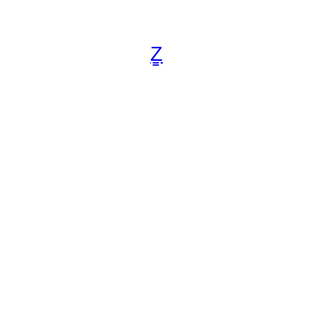
跳
至
内
Z̳
容