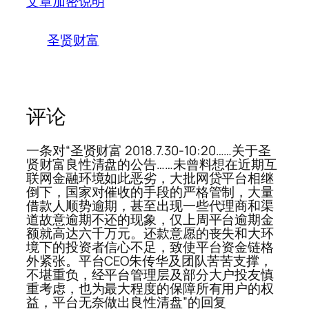
文章加密说明
圣贤财富
评论
一条对“圣贤财富 2018.7.30-10:20……关于圣
贤财富良性清盘的公告……未曾料想在近期互
联网金融环境如此恶劣，大批网贷平台相继
倒下，国家对催收的手段的严格管制，大量
借款人顺势逾期，甚至出现一些代理商和渠
道故意逾期不还的现象，仅上周平台逾期金
额就高达六千万元。还款意愿的丧失和大环
境下的投资者信心不足，致使平台资金链格
外紧张。平台CEO朱传华及团队苦苦支撑，
不堪重负，经平台管理层及部分大户投友慎
重考虑，也为最大程度的保障所有用户的权
益，平台无奈做出良性清盘”的回复