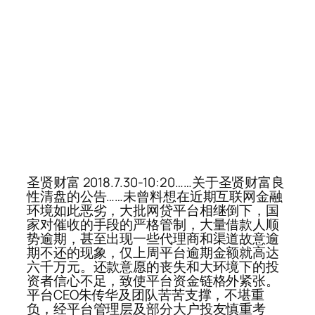
圣贤财富 2018.7.30-10:20……关于圣贤财富良
性清盘的公告……未曾料想在近期互联网金融
环境如此恶劣，大批网贷平台相继倒下，国
家对催收的手段的严格管制，大量借款人顺
势逾期，甚至出现一些代理商和渠道故意逾
期不还的现象，仅上周平台逾期金额就高达
六千万元。还款意愿的丧失和大环境下的投
资者信心不足，致使平台资金链格外紧张。
平台CEO朱传华及团队苦苦支撑，不堪重
负，经平台管理层及部分大户投友慎重考