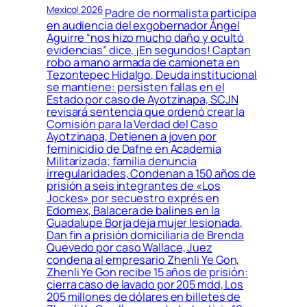
Mexico! 2026
Padre de normalista participa
en audiencia del exgobernador Ángel
Aguirre “nos hizo mucho daño y ocultó
evidencias” dice, ¡En segundos! Captan
robo a mano armada de camioneta en
Tezontepec Hidalgo, Deuda institucional
se mantiene: persisten fallas en el
Estado por caso de Ayotzinapa, SCJN
revisará sentencia que ordenó crear la
Comisión para la Verdad del Caso
Ayotzinapa, Detienen a joven por
feminicidio de Dafne en Academia
Militarizada; familia denuncia
irregularidades, Condenan a 150 años de
prisión a seis integrantes de «Los
Jockes» por secuestro exprés en
Edomex, Balacera de balines en la
Guadalupe Borja deja mujer lesionada,
Dan fin a prisión domiciliaria de Brenda
Quevedo por caso Wallace, Juez
condena al empresario Zhenli Ye Gon,
Zhenli Ye Gon recibe 15 años de prisión:
cierra caso de lavado por 205 mdd, Los
205 millones de dólares en billetes de