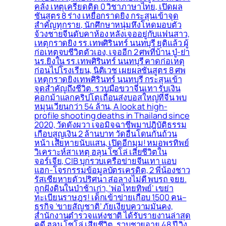
คลั่ง เหตุเครียดติด 0 วิชาภาษาไทย, เปิดผล
ชันสูตร 8 ร่าง เหยื่อกราดยิง กระสุนเข้าจุด
สำคัญทุกราย, นักศึกษาหนุ่มหึงโหดมอบตัว
จ้วงชายจีนดับคาห้อง หลังเจออยู่กับแฟนสาว,
เหตุกราดยิง รร.เทพศิรินทร์ นนทบุรี ยุติแล้ว ผู้
ก่อเหตุจบชีวิตตัวเอง, เจออีก 2 ศพที่บ้าน ปู่-ย่า
นร.ยิงใน รร.เทพศิรินทร์ นนทบุรี คาดก่อเหตุ
ก่อนไปโรงเรียน, นิติเวช เผยผลชันสูตร 8 ศพ
เหตุกราดยิงเทพศิรินทร์ นนทบุรี กระสุนเข้า
จุดสำคัญถึงชีวิต, รวบมือขวาจีนเทา รับเงิน
คอกม้าแลกคริปโตเถื่อนส่งบอสใหญ่ที่จีน พบ
หมุนเวียนกว่า 54 ล้าน, A look at high-
profile shooting deaths in Thailand since
2020, วัดดังผวา เจอมิจฉาชีพมาปฎิบัติธรรม
เกือบสูญเงิน 2 ล้านบาท วัดอื่นโดนกันถ้วน
หน้า เสียหายนับแสน, เปิดอีกมุม! หมอพรทิพย์
วิเคราะห์สาเหตุ ฮลุน โซโล่ เสียชีวิตใน
จอร์เจีย, CIB บุกรวบเครือข่ายจีนเทา แอบ
แฮก-โจรกรรมข้อมูลบัตรเครดิต, 2 พี่น้องชาว
รัสเซียหายตัวปริศนา ส่อลางไม่ดี พบรถ จยย.
ถูกฝังดินในป่าช้าเก่า, ‘พ่อไทยทิพย์’ เขย่า
ทะเบียนราษฎร! เด็กเข้าข่ายเกือบ 1500 คน–
ธุรกิจ ‘ขายสัญชาติ’ ภัยเงียบความมั่นคง,
สำนักงานตำรวจแห่งชาติ ได้รับรายงานล่าสุด
คดี ฮลุน โซโล่ เสียชีวิต, รวบชายอายุ 48 ปี วิ่ง