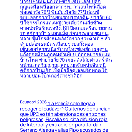
นำจับ 5 หมื่น นักโทษชายใช้ใบเลื่อยปลด
กุญแจมือ หนีออกจาก รพ., วาเลนไทน์เลือด
พ่อเฒ่าวัย 78 ปี ฟันยับเมียวัย 77 ปี ก่อนขี่
จยย.ออกจากบ้านชนรถบรรทุกดิน, ชายวัย 60
ปี ใช้กรรไกรแทงหญิงวัยเดียวกันเสียชีวิต
คาดปมพิษรักแรงหึง, 191 ปิดเกมเครือข่ายยาน
รก สกัดยาบ้า 4 แสนเม็ด ก่อนกระจายชุมชน,
ทลายซุ้มโจรฝั่งธนหลังวัดรวก รวบตัวเอ้ 6 หัว
จ่ายปลอมธนบัตรเถื่อน, รวบแก๊งคอล
เซ็นเตอร์สายหนึ่ง รับบทโทรขู่เหยื่อ เผยฐาน
แก๊งคอลมีคนถูกคุมตัวเพียบ, ออกหมายจับแม่
บ้านโหด ฆ่ายายวัย 70 เผยคลั่งไสยศาสตร์ ฟัน
หน้าสะกดวิญญาณ, สตม.บุกจับหนุ่มจีน หนี
คดีจากบ้านเกิด เปิดมือถือดูเจอแจ็กพอต ได้
ทลายบ่อนโป๊กเกอร์ต่างชาติอีก
Ecuador! 2026
“La Policía solo llega a
recoger el cadáver”: Quiteños denuncian
que UPC están abandonadas en zonas
peligrosas, Fiscalía solicita difusión roja
de Interpol y extradición para Jordán
Serrano Aleaga y alias Pipo acusados del