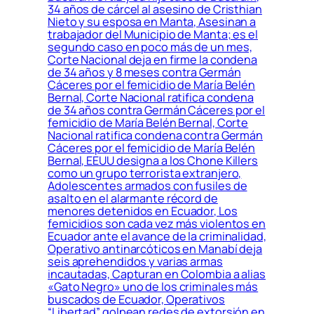
34 años de cárcel al asesino de Cristhian
Nieto y su esposa en Manta, Asesinan a
trabajador del Municipio de Manta; es el
segundo caso en poco más de un mes,
Corte Nacional deja en firme la condena
de 34 años y 8 meses contra Germán
Cáceres por el femicidio de María Belén
Bernal, Corte Nacional ratifica condena
de 34 años contra Germán Cáceres por el
femicidio de María Belén Bernal, Corte
Nacional ratifica condena contra Germán
Cáceres por el femicidio de María Belén
Bernal, EEUU designa a los Chone Killers
como un grupo terrorista extranjero,
Adolescentes armados con fusiles de
asalto en el alarmante récord de
menores detenidos en Ecuador, Los
femicidios son cada vez más violentos en
Ecuador ante el avance de la criminalidad,
Operativo antinarcóticos en Manabí deja
seis aprehendidos y varias armas
incautadas, Capturan en Colombia a alias
«Gato Negro» uno de los criminales más
buscados de Ecuador, Operativos
“Libertad” golpean redes de extorsión en