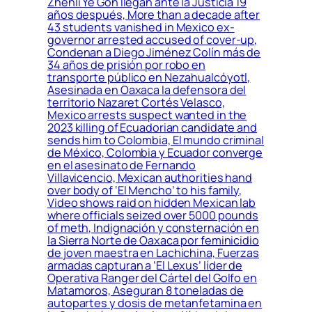
Zhenli Ye Gon llegan ante la Justicia 19
años después, More than a decade after
43 students vanished in Mexico ex-
governor arrested accused of cover-up,
Condenan a Diego Jiménez Colín más de
34 años de prisión por robo en
transporte público en Nezahualcóyotl,
Asesinada en Oaxaca la defensora del
territorio Nazaret Cortés Velasco,
Mexico arrests suspect wanted in the
2023 killing of Ecuadorian candidate and
sends him to Colombia, El mundo criminal
de México, Colombia y Ecuador converge
en el asesinato de Fernando
Villavicencio, Mexican authorities hand
over body of ‘El Mencho’ to his family,
Video shows raid on hidden Mexican lab
where officials seized over 5000 pounds
of meth, Indignación y consternación en
la Sierra Norte de Oaxaca por feminicidio
de joven maestra en Lachichina, Fuerzas
armadas capturan a ‘El Lexus’ líder de
Operativa Ranger del Cártel del Golfo en
Matamoros, Aseguran 8 toneladas de
autopartes y dosis de metanfetamina en