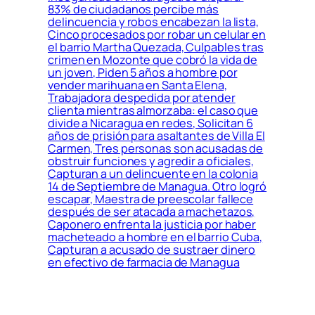
83% de ciudadanos percibe más
delincuencia y robos encabezan la lista,
Cinco procesados por robar un celular en
el barrio Martha Quezada, Culpables tras
crimen en Mozonte que cobró la vida de
un joven, Piden 5 años a hombre por
vender marihuana en Santa Elena,
Trabajadora despedida por atender
clienta mientras almorzaba: el caso que
divide a Nicaragua en redes, Solicitan 6
años de prisión para asaltantes de Villa El
Carmen, Tres personas son acusadas de
obstruir funciones y agredir a oficiales,
Capturan a un delincuente en la colonia
14 de Septiembre de Managua. Otro logró
escapar, Maestra de preescolar fallece
después de ser atacada a machetazos,
Caponero enfrenta la justicia por haber
macheteado a hombre en el barrio Cuba,
Capturan a acusado de sustraer dinero
en efectivo de farmacia de Managua