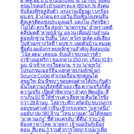
ผ่าคดี ผอ.ป.ป.ช.เมินกฎหมาย ‘เมาขับ’ ขยี้ดับ
หนุ่มไรเดอร์ เป่าแอลฯ ทะลุ 189 มก.% สังคม
จับจ้องพิรุธสลับตัว, แรงงานเมียนมา บุกร้อง
ผบ.ตร. อ้างโดน ตร.บ่อวิน บีบเซ็นโยงทุนจีน
ดิสเครดิตแข่งประมูลแอร์, แตงโม-ภัทรธิดา
(ไม่ได้) ตกเรือ ส่อถูก “ฆาตกรรม” อำพรางคดี,
คลี่ปมคดี ‘หวย6ล้าน’ อลวน เพื่อนบ้านจำนน
ต่อหลักฐาน รับสิ้น ‘โลภ’ หวังรวยลัด แพ้เสียง
ในหัวฉกรางวัลที่ 1, ผบช.ก. เผยค้นบ้าน หมอดู
ชื่อดัง อมมังกร พบหลักฐานสำคัญ สั่งสอบปม
‘โน้ส อุดม’ เคยแฉ, จับแล้ว ขบวนการค้า
งาช้างแอฟริกา ของกลาง 250 กก. เกือบ 10 ล้า
นบ. นำเข้าจากเวียดนาม, รวบ ‘นายหวัง’
โปรแกรมเมอร์จีน แฮกค่ายเกมยักษ์ ฉก
Source Code ทำเกมเถื่อน ซุกคอนโด
สุขุมวิท, มิน พีชญา ขอบคุณศาลให้ประกันตัว
มั่นใจความบริสุทธิ์ตัวเอง เชื่อ ความจริงก็คือ
ความจริง, เปิดคำพิพากษา จำคุก ทิดแย้ม-สี
กาเก็น 50 ปี ให้ชำระค่าเสียหาย คืนวัดไร่ขิง
กว่า 28 ล้านบ., ไล่ล่าระทึก! สกัดจับ ขบวนการ
ลอบขนต่างด้าวจีน เข้ากรุงเทพฯ, “มหาหนึ่ง”
แฉยับ! ปม 180 ล้าน “โทน บางแค” ไม่ได้หลอก
“มาดามเก่ง” ชี้ตัวละครลับ “ตี๋ตื่น”, รวบ 2 ผู้
ต้องหา ฆ่าโหด ‘ยายจุก’ เจ้าแม่เงินกู้เมือง
คอน, สืบ ตม.3 รวบตัวการใหญ่! รวบมาเฟีย