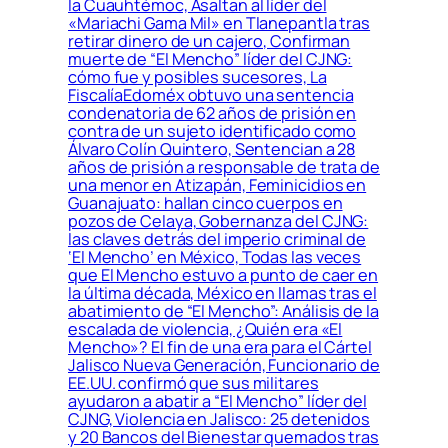
la Cuauhtémoc, Asaltan al líder del
«Mariachi Gama Mil» en Tlanepantla tras
retirar dinero de un cajero, Confirman
muerte de “El Mencho” líder del CJNG:
cómo fue y posibles sucesores, La
FiscalíaEdoméx obtuvo una sentencia
condenatoria de 62 años de prisión en
contra de un sujeto identificado como
Álvaro Colín Quintero, Sentencian a 28
años de prisión a responsable de trata de
una menor en Atizapán, Feminicidios en
Guanajuato: hallan cinco cuerpos en
pozos de Celaya, Gobernanza del CJNG:
las claves detrás del imperio criminal de
‘El Mencho’ en México, Todas las veces
que El Mencho estuvo a punto de caer en
la última década, México en llamas tras el
abatimiento de “El Mencho”: Análisis de la
escalada de violencia, ¿Quién era «El
Mencho»? El fin de una era para el Cártel
Jalisco Nueva Generación, Funcionario de
EE.UU. confirmó que sus militares
ayudaron a abatir a “El Mencho” líder del
CJNG, Violencia en Jalisco: 25 detenidos
y 20 Bancos del Bienestar quemados tras