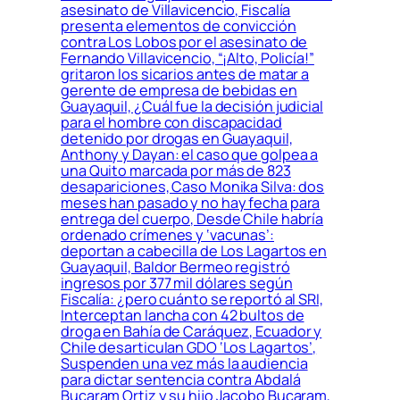
asesinato de Villavicencio, Fiscalía
presenta elementos de convicción
contra Los Lobos por el asesinato de
Fernando Villavicencio, “¡Alto, Policía!”
gritaron los sicarios antes de matar a
gerente de empresa de bebidas en
Guayaquil, ¿Cuál fue la decisión judicial
para el hombre con discapacidad
detenido por drogas en Guayaquil,
Anthony y Dayan: el caso que golpea a
una Quito marcada por más de 823
desapariciones, Caso Monika Silva: dos
meses han pasado y no hay fecha para
entrega del cuerpo, Desde Chile habría
ordenado crímenes y ‘vacunas’:
deportan a cabecilla de Los Lagartos en
Guayaquil, Baldor Bermeo registró
ingresos por 377 mil dólares según
Fiscalía: ¿pero cuánto se reportó al SRI,
Interceptan lancha con 42 bultos de
droga en Bahía de Caráquez, Ecuador y
Chile desarticulan GDO ‘Los Lagartos’,
Suspenden una vez más la audiencia
para dictar sentencia contra Abdalá
Bucaram Ortiz y su hijo Jacobo Bucaram,