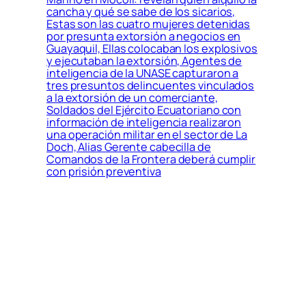
cancha y qué se sabe de los sicarios,
Estas son las cuatro mujeres detenidas
por presunta extorsión a negocios en
Guayaquil, Ellas colocaban los explosivos
y ejecutaban la extorsión, Agentes de
inteligencia de la UNASE capturaron a
tres presuntos delincuentes vinculados
a la extorsión de un comerciante,
Soldados del Ejército Ecuatoriano con
información de inteligencia realizaron
una operación militar en el sector de La
Doch, Alias Gerente cabecilla de
Comandos de la Frontera deberá cumplir
con prisión preventiva