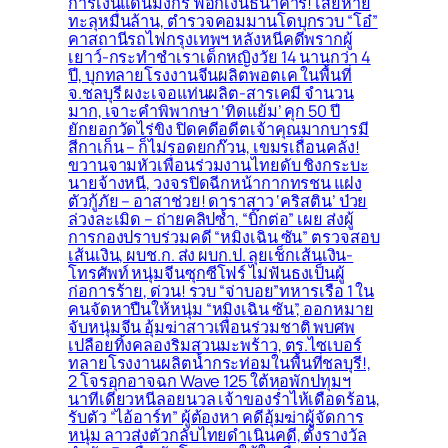
การเงินแดนมังกร ฟอกเงินธนาคาร! เสียหาย
ทะลุหมื่นล้าน, ตำรวจคอมมานโดบุกรวบ “โอ๋”
คาสถานีรถไฟกรุงเทพฯ หลังหนีคดีพรากผู้
เยาว์-กระทำชำเราเด็กหญิงวัย 14 นานกว่า 4
ปี, บุกทลายโรงงานจีนผลิตพอตเค ในพื้นที่
จ.ชลบุรี ผงะเจอแท่นผลิต-สารเคมี จำนวน
มาก, เจาะคำพิพากษา ‘ทิดแย้ม’ คุก 50 ปี
ยักยอกวัดไร่ขิง ปิดคดีอดีตเจ้าคุณมากบารมี
สีกาเก็น – ก็ไม่รอดยกก๊วน, เขมรเถื่อนคลั่ง!
ขวานจามหัวเพื่อนร่วมงานไทยดับ ชิงกระบะ
นายจ้างหนี, วงจรปิดฉีกหน้ากากทรชน แฝง
ตัวกู้ภัย – อาสาช่วย! ดาราสาว ‘คริสติน’ ป่วย
ล่วงละเมิด – ถ่ายคลิปซ้ำ, “บิ๊กต่อ” เผย ส่งผู้
การกองปราบร่วมคดี “หมิงเฉิน ซัน” ตรวจสอบ
เส้นเงิน, ผบช.ก. ส่ง ผบก.ป. ลุยเช็กเส้นเงิน-
โทรศัพท์ หนุ่มจีนซุกซีโฟร์ ไม่ฟันธงเป็นผู้
ก่อการร้าย, ด่วน! รวบ “จ่าบอย”ทหารเรือ 1 ใน
คนจัดหาปืนให้หนุ่ม “หมิงเฉิน ซัน”, ออกหมาย
จับหนุ่มจีน อุ้มฆ่าสาวเพื่อนร่วมชาติ พบศพ
เปลือยทิ้งคลองริมสวนมะพร้าว, ตร.ไซเบอร์
ทลายโรงงานผลิตน้ำกระท่อมในพื้นที่ชลบุรี!,
2 โจรอุกอาจฉก Wave 125 ใต้หอพักปทุมฯ
นาทีเดียวหนีลอยนวล เจ้าของร่ำไห้เดือดร้อน,
รับตัว “ไอ้อาร์ท” ผู้ต้องหา คดีอุ้มฆ่าผู้จัดการ
หนุ่ม ลาวส่งตัวกลับไทยดำเนินคดี, ตั้งรางวัล