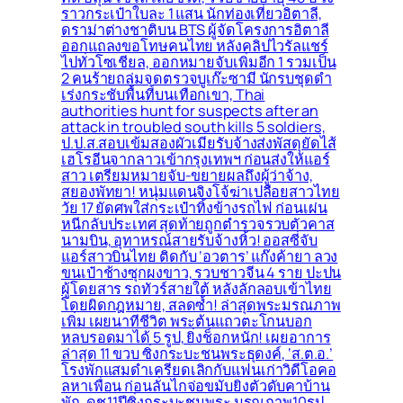
ราวกระเป๋าใบละ 1 แสน นักท่องเที่ยวอิตาลี,
ดราม่าต่างชาติบน BTS ผู้จัดโครงการอิตาลี
ออกแถลงขอโทษคนไทย หลังคลิปไวรัลแชร์
ไปทั่วโซเชียล, ออกหมายจับเพิ่มอีก 1 รวมเป็น
2 คนร้ายถล่มจุดตรวจบูเก๊ะซามี นักรบชุดดำ
เร่งกระชับพื้่นที่บนเทือกเขา, Thai
authorities hunt for suspects after an
attack in troubled south kills 5 soldiers,
ป.ป.ส.สอบเข้มสองผัวเมียรับจ้างส่งพัสดุยัดไส้
เฮโรอีนจากลาวเข้ากรุงเทพฯ ก่อนส่งให้แอร์
สาว เตรียมหมายจับ-ขยายผลถึงผู้ว่าจ้าง,
สยองพัทยา! หนุ่มแดนจิงโจ้ฆ่าเปลือยสาวไทย
วัย 17 ยัดศพใส่กระเป๋าทิ้งข้างรถไฟ ก่อนเผ่น
หนีกลับประเทศ สุดท้ายถูกตำรวจรวบตัวคาส
นามบิน, อุทาหรณ์สายรับจ้างหิ้ว! ออสซี่จับ
แอร์สาวบินไทย ติดกับ ‘อวตาร’ แก๊งค้ายา ลวง
ขนเป๋าช้างซุกผงขาว, รวบชาวจีน 4 ราย ปะปน
ผู้โดยสาร รถทัวร์สายใต้ หลังลักลอบเข้าไทย
โดยผิดกฎหมาย, สลดซ้ำ! ล่าสุดพระมรณภาพ
เพิ่ม เผยนาทีชีวิต พระต้นแถวตะโกนบอก
หลบรอดมาได้ 5 รูป, ยิ่งช็อกหนัก! เผยอาการ
ล่าสุด 11 ขวบ ซิ่งกระบะชนพระธุดงค์, ‘ส.ต.อ.’
โรงพักแสมดำเครียดเลิกกับแฟนเก่าวิดีโอคอ
ลหาเพื่อน ก่อนลั่นไกจ่อขมับยิงตัวดับคาบ้าน
พัก, ดช.11ปีซิ่งกระบะชนพระ มรณภาพ10รูป