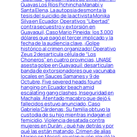
Guayas Los Ríos Pichincha Manabí y
Santa Elena, La autopsia desmonta la
tesis del suicidio de la activista Monika
Silva en Ecuador, Operativos “Libertad”
contra secuestro y extorsión en
Guayaquil, Caso Mario Pineida: los 3.000
dólares que pagó el tercer implicado y la
fecha de la audiencia clave, ¡Golpe
histórico al crimen organizado! Operativo
Zeus 2 desarticula célula de “Los
Choneros” en cuatro provincias, UNASE
asesta golpe en Guayaquil: desarticulan
banda de extorsionadores que vacunaba
locales en Sauces Samanes y 9 de
Octubre, Five severed heads found
hanging on Ecuador beach amid
escalating gang clashes, Inseguridad en
Machala: Atentado macabro que dejó 4
fallecidos estuvo anunciado, Caso
Gabriela Cárdenas: Su familia obtuvo la
custodia de su hijo mientras indagan el
femicidio, Violencia desatada contra
mujeres en Durán: ¿qué hay detrás y por
qué las están matando, Crimen de alias
Marino en Mocolí: revelan quién alquiló la