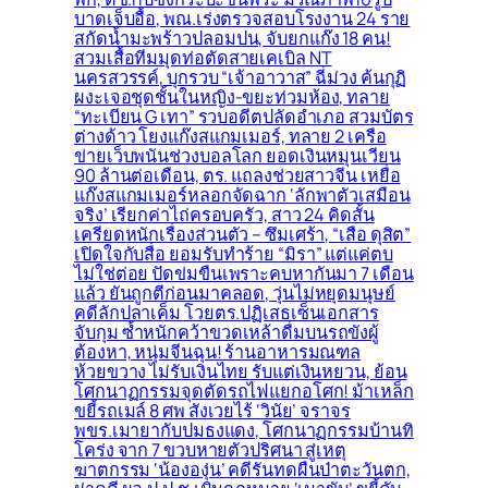
บาดเจ็บอื้อ, พณ.เร่งตรวจสอบโรงงาน 24 ราย
สกัดน้ำมะพร้าวปลอมปน, จับยกแก๊ง 18 คน!
สวมเสื้อทีมมุดท่อตัดสายเคเบิล NT
นครสวรรค์, บุกรวบ “เจ้าอาวาส” ฉี่ม่วง ค้นกุฏิ
ผงะเจอชุดชั้นในหญิง-ขยะท่วมห้อง, ทลาย
“ทะเบียน G เทา” รวบอดีตปลัดอำเภอ สวมบัตร
ต่างด้าว โยงแก๊งสแกมเมอร์, ทลาย 2 เครือ
ข่ายเว็บพนันช่วงบอลโลก ยอดเงินหมุนเวียน
90 ล้านต่อเดือน, ตร. แถลงช่วยสาวจีน เหยื่อ
แก๊งสแกมเมอร์หลอกจัดฉาก ‘ลักพาตัวเสมือน
จริง’ เรียกค่าไถ่ครอบครัว, สาว 24 คิดสั้น
เครียดหนักเรื่องส่วนตัว – ซึมเศร้า, “เสือ ดุสิต”
เปิดใจกับสื่อ ยอมรับทำร้าย “มิรา” แต่แค่ตบ
ไม่ใช่ต่อย ปัดข่มขืนเพราะคบหากันมา 7 เดือน
แล้ว ยันถูกตีก่อนมาคลอด, วุ่นไม่หยุดมนุษย์
คดีลักปลาเค็ม โวยตร.ปฏิเสธเซ็นเอกสาร
จับกุม ซ้ำหนักคว้าขวดเหล้าดื่มบนรถขังผู้
ต้องหา, หนุ่มจีนฉุน! ร้านอาหารมณฑล
ห้วยขวาง ไม่รับเงินไทย รับแต่เงินหยวน, ย้อน
โศกนาฏกรรมจุดตัดรถไฟแยกอโศก! ม้าเหล็ก
ขยี้รถเมล์ 8 ศพ สังเวยไร้ ‘วินัย’ จราจร
พขร.เมายากับปมธงแดง, โศกนาฏกรรมบ้านทิ
โคร่ง จาก 7 ขวบหายตัวปริศนา สู่เหตุ
ฆาตกรรม ‘น้ององุ่น’ คดีรันทดผืนป่าตะวันตก,