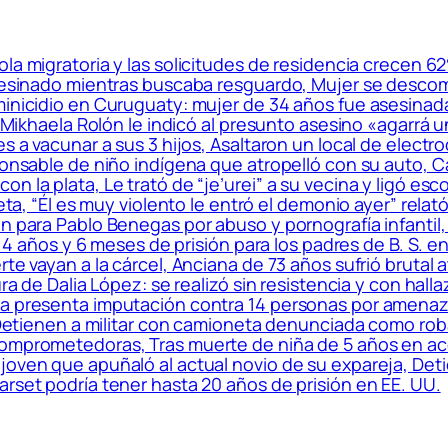
la migratoria y las solicitudes de residencia crecen 
 asesinado mientras buscaba resguardo, Mujer se desco
minicidio en Curuguaty: mujer de 34 años fue asesinad
: Mikhaela Rolón le indicó al presunto asesino «agarrá u
es a vacunar a sus 3 hijos, Asaltaron un local de elec
ponsable de niño indígena que atropelló con su auto, C
n la plata, Le trató de “je’urei” a su vecina y ligó esc
ueta, “Él es muy violento le entró el demonio ayer” rela
ón para Pablo Benegas por abuso y pornografía infanti
de 4 años y 6 meses de prisión para los padres de B. S. 
rte vayan a la cárcel, Anciana de 73 años sufrió brutal
ura de Dalia López: se realizó sin resistencia y con ha
ía presenta imputación contra 14 personas por amena
o, Detienen a militar con camioneta denunciada como r
comprometedoras, Tras muerte de niña de 5 años en a
 joven que apuñaló al actual novio de su expareja, De
arset podría tener hasta 20 años de prisión en EE. UU.