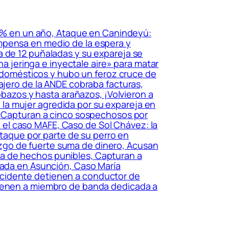
62% en un año, Ataque en Canindeyú:
mpensa en medio de la espera y
a de 12 puñaladas y su expareja se
na jeringa e inyectale aire» para matar
trodomésticos y hubo un feroz cruce de
ajero de la ANDE cobraba facturas,
obazos y hasta arañazos, ¡Volvieron a
tó la mujer agredida por su expareja en
l, Capturan a cinco sospechosos por
en el caso MAFE, Caso de Sol Chávez: la
 ataque por parte de su perro en
llazgo de fuerte suma de dinero, Acusan
za de hechos punibles, Capturan a
obada en Asunción, Caso María
ccidente detienen a conductor de
tienen a miembro de banda dedicada a