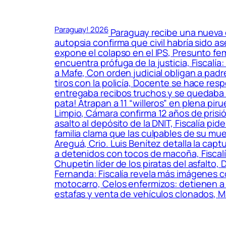
Paraguay! 2026
Paraguay recibe una nueva o
autopsia confirma que civil habría sido
expone el colapso en el IPS, Presunto fe
encuentra prófuga de la justicia, Fiscalía
a Mafe, Con orden judicial obligan a padr
tiros con la policía, Docente se hace res
entregaba recibos truchos y se quedaba co
pata! Atrapan a 11 “willeros” en plena pir
Limpio, Cámara confirma 12 años de prisi
asalto al depósito de la DNIT, Fiscalía pi
familia clama que las culpables de su mue
Areguá, Crio. Luis Benítez detalla la capt
a detenidos con tocos de macoña, Fiscal
Chupetín líder de los piratas del asfalt
Fernanda: Fiscalía revela más imágenes 
motocarro, Celos enfermizos: detienen a
estafas y venta de vehículos clonados, M