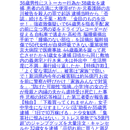
36歳男性にストーカー行為か 38歳女を逮
捕, 患者の点滴に大便混ぜたか 元看護師の古
川被告を殺人の罪で起訴 逮捕当時から「否
認」続ける 千葉・柏市, 「金目のものを出
せ！」強盗致傷疑いで64歳男を指名手配 家
の前に立つ男の姿をドライブレコーダーが
捉える 自転車で逃走か 高松市, 脳腫瘍摘出
手術で「腫瘍のない部位」を誤摘出 脳幹損
傷で50代女性が自発呼吸できない重篤状態
京大病院で医療事故, 44歳義弟を蹴って死
亡させたか 41歳女を逮捕 日頃から同じ敷地
内の義弟宅と行き来…夫は外出中 「生活態
度に不満」暴行繰り返したか, 【特殊詐欺】
「よく変な電話が…」被害は“家族”で防い
で！新潟県内今年の被害額は約14億円 お盆
を前に警察が呼びかけ「家族みんなで対策
を」, “防げた可能性”指摘…小学1年の女の子
が母親と内縁の夫から虐待受け死亡した事
件 児相の対応等検証した第三者委が報告書,
【独自】「下着買ってくれませんか」女子
中学生になりすまし“パパ活”助長か35歳男
逮捕 「1日で10万稼げる」と少女勧誘, 「集
英社に恨みはない」ストレス発散で“43億円
超”のジャンプグッズを大量注文・キャンセ
ルか 32歳女を逮捕「品切れ前に買うと満足