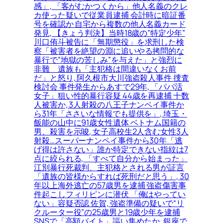
感」, 「客がむかつくから」他人名義のクレ
カ使った疑いで従業員逮捕 会計時に暗証番
号を確認か 自宅から複数の他人名義カード
発見, 【きょう判決】当時18歳の”特定少年”
川口侑斗被告に「無期懲役」を求刑した検
察「被害者を絶望の淵に追いやる拷問的な
暴行で”地獄の苦しみ”を与えた」と強烈に
非難＿遺族も「主犯格は間違いなくお前
だ」と怒り, 阿久根市大川強盗殺人事件 捜査
検討会 事件発生からあすで29年, 「パパ活
女子」狙い性的暴行容疑 44歳を再逮捕 十数
人被害か, 3人射殺の八王子ナンペイ事件か
ら31年「ささいな情報でも提供を」, 埼玉・
飯能の山中に91歳女性遺体 ベトナム国籍の
男、殺害を示唆, 女子高校生2人含む女性3人
射殺…スーパーナンペイ事件から30年「逃
げ得は許さない」誰か特定できない指紋は7
点に絞られる, 「すべて自分から始まった」
江別暴行死裁判、主犯格とされる男が証言
「遺族の皆様からすれば死刑だと思う」, 30
年以上海外逃亡の57歳男を逮捕 強盗傷害事
件起こしフィリピンに潜伏 「俺はやってい
ない」容疑否認 佐賀, 強盗準備の疑いで“リ
クルーター役”の25歳男と19歳少年を逮捕
SNSで「高額バイト」謳い集めたか, 銀座で