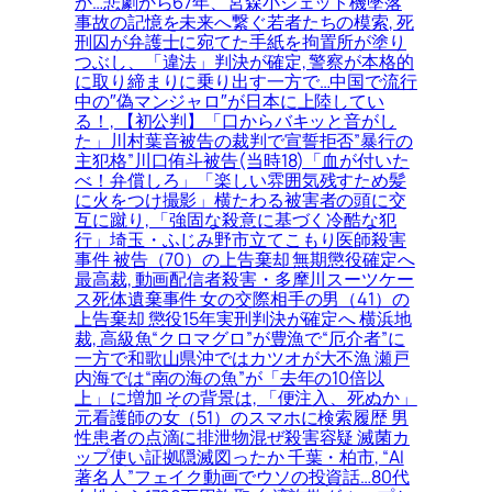
か…悲劇から67年、宮森小ジェット機墜落
事故の記憶を未来へ繋ぐ若者たちの模索, 死
刑囚が弁護士に宛てた手紙を拘置所が塗り
つぶし、「違法」判決が確定, 警察が本格的
に取り締まりに乗り出す一方で…中国で流行
中の″偽マンジャロ″が日本に上陸してい
る！, 【初公判】「口からバキッと音がし
た」川村葉音被告の裁判で宣誓拒否”暴行の
主犯格”川口侑斗被告(当時18)「血が付いた
べ！弁償しろ」「楽しい雰囲気残すため髪
に火をつけ撮影」横たわる被害者の頭に交
互に蹴り, 「強固な殺意に基づく冷酷な犯
行」埼玉・ふじみ野市立てこもり医師殺害
事件 被告（70）の上告棄却 無期懲役確定へ
最高裁, 動画配信者殺害・多摩川スーツケー
ス死体遺棄事件 女の交際相手の男（41）の
上告棄却 懲役15年実刑判決が確定へ 横浜地
裁, 高級魚“クロマグロ”が豊漁で“厄介者”に
一方で和歌山県沖ではカツオが大不漁 瀬戸
内海では“南の海の魚”が「去年の10倍以
上」に増加 その背景は, 「便注入、死ぬか」
元看護師の女（51）のスマホに検索履歴 男
性患者の点滴に排泄物混ぜ殺害容疑 滅菌カ
ップ使い証拠隠滅図ったか 千葉・柏市, “AI
著名人”フェイク動画でウソの投資話…80代