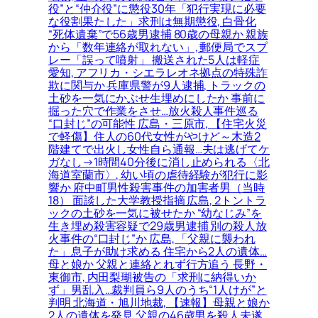
役”と“仲介役”に懲役30年「犯行実現に必要
な役割果たした」求刑は無期懲役, 白骨化
“死体遺棄”で56歳男逮捕 80歳の母親か 親族
から「数年連絡が取れない」, 郵便局でスプ
レー「誤って噴射」 搬送された5人は軽症
愛知, アフリカ・シエラレオネ拠点の特殊詐
欺に関与か 兵庫県警が9人逮捕, トラックの
土砂を一気にかぶせ生埋めにしたか 事前に
掘った穴で作業をさせ…放火殺人事件巡る
“口封じ”の可能性 広島・三原市, 【住宅火災
で軽傷】住人の60代女性がやけど～木造2
階建てで出火し女性自ら通報…夫は逃げてケ
ガなし→1時間40分後に消し止められる〈北
海道室蘭市〉, 幼い頃の虐待経験が犯行に影
響か 府中町男性殺害事件の加害者男（当時
18） 面談した大学教授指摘 広島, 2トントラ
ックの土砂を一気に被せたか “幼なじみ”を
生き埋め殺害容疑で29歳男逮捕 別の殺人放
火事件の“口封じ”か 広島, 「父親に襲われ
た」息子が助け求める 住宅から2人の遺体…
母と娘か 父親と連絡とれず行方追う 長野・
東御市, 内田梨瑚被告の「求刑に納得いか
ず」男乱入…裁判員ら9人のうち“1人けが”と
判明 北海道・旭川地裁, 【速報】母親と娘か
2人の遺体を発見 父親の46歳男を殺人未遂