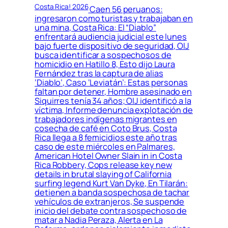
Costa Rica! 2026
Caen 56 peruanos:
ingresaron como turistas y trabajaban en
una mina, Costa Rica: El “Diablo”
enfrentará audiencia judicial este lunes
bajo fuerte dispositivo de seguridad, OIJ
busca identificar a sospechosos de
homicidio en Hatillo 8, Esto dijo Laura
Fernández tras la captura de alias
‘Diablo’, Caso ‘Leviatán’: Estas personas
faltan por detener, Hombre asesinado en
Siquirres tenía 34 años; OIJ identificó a la
víctima, Informe denuncia explotación de
trabajadores indígenas migrantes en
cosecha de café en Coto Brus, Costa
Rica llega a 8 femicidios este año tras
caso de este miércoles en Palmares,
American Hotel Owner Slain in in Costa
Rica Robbery, Cops release key new
details in brutal slaying of California
surfing legend Kurt Van Dyke, En Tilarán:
detienen a banda sospechosa de tachar
vehículos de extranjeros, Se suspende
inicio del debate contra sospechoso de
matar a Nadia Peraza, Alerta en La