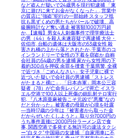
など盗んだ疑いで24歳男を現行犯逮捕 「東
京に遊びに来てお金がなくなった」, 営業中
の質店に“強盗”犯行の一部始終 スタッフ抵
抗も黒ずくめの男たちがバールで破壊、高
級腕時計など奪い逃走 被害額1000万円超
か, 【速報】男女4人刺傷事件で理学療法士
の男（44）を殺人未遂容疑で再逮捕 大分・
佐伯市, 台船の遺体は大阪市の53歳女性 殺
害され橋の上から落とされたか, 千葉市のコ
インランドリーで女性の下着を窃盗か 自称
会社員の54歳の男を逮捕 家から女性用の下
着約300点を押収 余罪を捜査 千葉県警, 全裸
で近づき「ごめんなさい」女子児童に裸で
近づいた疑いで会社員の男逮捕「ストレス
がたまると裸に」, 「日本赤軍」岡本公三容
疑者（78）が亡命先レバノンで死亡 イスラ
エル空港で100人以上死傷の銃乱射テロ実行
犯, 『八木原亜麻被告こそ元凶で”悪魔”なの
だと分かった』被害者の母親が心境を吐露
―当時17歳の少年は『被害者から取った金
だからぜいたくしようと』取り分7000円の
うち事件直後に2000円分ラーメン店で食
事, 関西空港で多発する無許可の違法タクシ
ー“白タク” 中国籍の女逮捕 「自家用車に不
特定多数の旅行客を乗せて京都市内のホテ