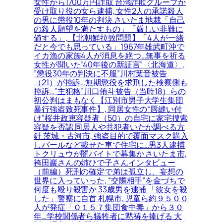
女性から1700万円詐取 台湾詐欺グループか
受け取り役の女ら逮捕, 女性2人の承諾殺人
の男に懲役10年の判決 さいたま地裁「自己
の殺人願望を満たすもの」「厳しい非難に
値する」, 【北朝鮮拉致問題】「4人が一緒
だと今でも思っている」1967年雄武町沖で
イカ漁の家族4人が消息を絶つ…無事を祈る
女性が聞いた”40年後の新証言”〈北海道〉,
”懲役30年の判決に不服”川村葉音被告
（21）が控訴…無期懲役を求刑した検察側も
控訴…”主犯格”川口侑斗被告（当時18）らの
初公判はまもなく【江別市男子大学生集団
暴行強盗致死事件】, 同居女性の“唇縫い付
け”桜井政恵容疑者（50）の自宅に家宅捜索
容疑を否認 同居人や共犯者いたか調べる方
針 茨城・古河市, 強盗目的で覆面マスク購入
しバールなど載せた車で住宅に…男3人逮捕
トクリュウが闇バイトで募集か さいたま市,
袴田巖さんの姉ひで子さんインタビュー
（前編）死刑の確定で弟は孤立し、妄想の
世界に入っていった, “交際相手”を金づちで
何度も殴り殺害か 33歳男を逮捕 「彼女を殺
した」警察に自首 札幌市, 児童ら約９５００
人が発症「Ｏ１５７集団食中毒」から３０
年…学校関係者ら犠牲者に黙祷を捧げる 大