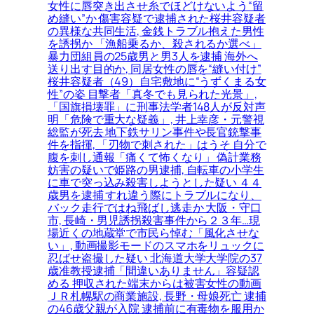
女性に唇突き出させ糸でほどけないよう“留
め縫い”か 傷害容疑で逮捕された桜井容疑者
の異様な共同生活, 金銭トラブル抱えた男性
を誘拐か 「漁船乗るか、殺されるか選べ」
暴力団組員の25歳男と男3人を逮捕 海外へ
送り出す目的か, 同居女性の唇を“縫い付け”
桜井容疑者（49）自宅敷地に“うずくまる女
性”の姿 目撃者「真冬でも見られた光景」,
「国旗損壊罪」に刑事法学者148人が反対声
明「危険で重大な疑義」, 井上幸彦・元警視
総監が死去 地下鉄サリン事件や長官銃撃事
件を指揮, 「刃物で刺された」はうそ 自分で
腹を刺し通報「痛くて怖くなり」 偽計業務
妨害の疑いで姫路の男逮捕, 自転車の小学生
に車で突っ込み殺害しようとした疑い ４４
歳男を逮捕 すれ違う際にトラブルになり、
バック走行ではね飛ばし逃走か 大阪・守口
市, 長崎・男児誘拐殺害事件から２３年…現
場近くの地蔵堂で市民ら悼む「風化させな
い」, 動画撮影モードのスマホをリュックに
忍ばせ盗撮した疑い 北海道大学大学院の37
歳准教授逮捕「間違いありません」容疑認
める 押収された端末からは被害女性の動画
ＪＲ札幌駅の商業施設, 長野・母娘死亡 逮捕
の46歳父親が入院 逮捕前に有毒物を服用か