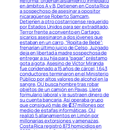
Reforma: ordenan aislamiento inmediato
en ámbitos A y B, Detienen en Costa Rica
a sospechoso de asesinar a opositor
nicaragüense Roberto Samcam,
Detienen a otro costarricense requerido
por Estados Unidos para ser extraditado,
Terror frente a convento en Cartago:
sicarios asesinaron a dos jóvenes que
estaban en un carro, “Ropita de Bebé”:
frenarían último juicio de Celso, Juzgado
deja en libertad a madre sospechosa de
entregar a su hija para “pagar” préstamo
gota a gota, Asesino de Víctor Miranda
fue condenado a 15 años de cárcel, 1.643
conductores terminaron en el Ministerio
Público por altos valores de alcohol en la
sangre, OIJ busca hombre tras robar
objetos de un camión en Pavas, Llena
formulario laboral y le sustraen dinero de
su cuenta bancaria, Así operaba grupo
que consiguió más de ₡37 millones por
medio de estafas informáticas, OIJ
realizó 5 allanamientos en Limón por
millonarias extorsiones y amenazas,
Costa Rica registró 873 homicidios en