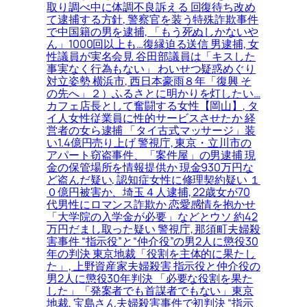
取り調べ中に体調不良訴える 回復待ち改め
て逮捕する方針, 警察官を装う特殊詐欺事件
で中国籍の男を逮捕, 「もう死ぬしかないや
ん」1000回以上も…復縁迫る送信 男逮捕, 女
性議員が実名会見 谷田部議員は「キスした
事実なく行為もない」 わいせつ疑惑めぐり
対立姿勢 横浜市, 西日本豪雨８年「復興 そ
の先へ」２）ふるさとに明かりを灯したい…
カフェ店長として奮闘する女性【岡山】, タ
イ人女性従業員に性的サービスさせたか 経
営者の女ら逮捕 「タイ古式マッサージ」装
い1.4億円売り上げ 警視庁, 東京・立川市の
アパート窃盗事件、「案件屋」の男逮捕 現
金の保管場所を情報提供か 現金930万円な
ど盗んだ疑い, 認知症女性に修理契約疑い １
０億円被害か、埼玉４人逮捕, 22歳女が70
代男性にロマンス詐欺か 恋愛感情を抱かせ
「大学院の入学金が必要」などとウソ 約42
万円だまし取った疑い 警視庁, 那須町夫婦殺
害事件 “指示役”と“仲介役”の男2人に懲役30
年の判決 東京地裁「役割を主体的に果たし
た」, 上野資産家夫婦殺害 指示役と仲介役の
男2人に懲役30年判決 「必要な役割を果た
した」「発案者でも首謀者でもない」東京
地裁, 宝島さん夫婦殺害事件で初判決 “指示