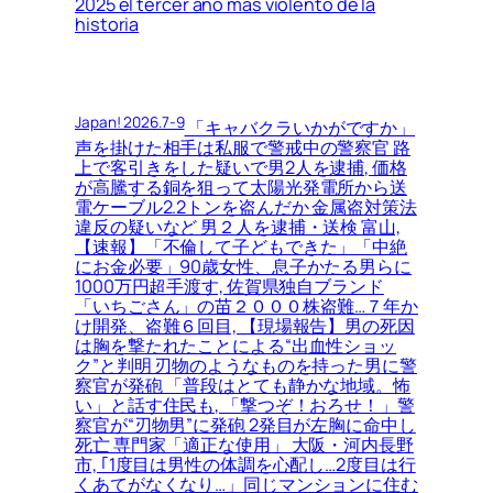
2025 el tercer año más violento de la
historia
Japan! 2026.7-9
「キャバクラいかがですか」
声を掛けた相手は私服で警戒中の警察官 路
上で客引きをした疑いで男2人を逮捕, 価格
が高騰する銅を狙って太陽光発電所から送
電ケーブル2.2トンを盗んだか 金属盗対策法
違反の疑いなど 男２人を逮捕・送検 富山,
【速報】「不倫して子どもできた」「中絶
にお金必要」90歳女性、息子かたる男らに
1000万円超手渡す, 佐賀県独自ブランド
「いちごさん」の苗２０００株盗難…７年か
け開発、盗難６回目, 【現場報告】男の死因
は胸を撃たれたことによる“出血性ショッ
ク”と判明 刃物のようなものを持った男に警
察官が発砲 「普段はとても静かな地域。怖
い」と話す住民も, 「撃つぞ！おろせ！」警
察官が“刃物男”に発砲 2発目が左胸に命中し
死亡 専門家「適正な使用」 大阪・河内長野
市, ｢1度目は男性の体調を心配し…2度目は行
くあてがなくなり…」同じマンションに住む