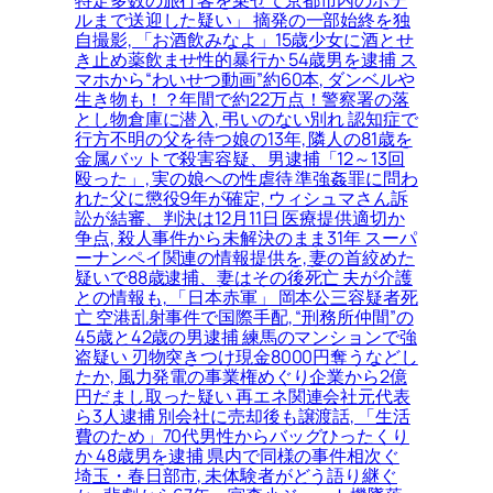
ルまで送迎した疑い」 摘発の一部始終を独
自撮影, 「お酒飲みなよ」15歳少女に酒とせ
き止め薬飲ませ性的暴行か 54歳男を逮捕 ス
マホから“わいせつ動画”約60本, ダンベルや
生き物も！？年間で約22万点！警察署の落
とし物倉庫に潜入, 弔いのない別れ 認知症で
行方不明の父を待つ娘の13年, 隣人の81歳を
金属バットで殺害容疑、男逮捕「12～13回
殴った」, 実の娘への性虐待 準強姦罪に問わ
れた父に懲役9年が確定, ウィシュマさん訴
訟が結審、判決は12月11日 医療提供適切か
争点, 殺人事件から未解決のまま31年 スーパ
ーナンペイ関連の情報提供を, 妻の首絞めた
疑いで88歳逮捕、妻はその後死亡 夫が介護
との情報も, 「日本赤軍」 岡本公三容疑者死
亡 空港乱射事件で国際手配, “刑務所仲間”の
45歳と42歳の男逮捕 練馬のマンションで強
盗疑い 刃物突きつけ現金8000円奪うなどし
たか, 風力発電の事業権めぐり企業から2億
円だまし取った疑い 再エネ関連会社元代表
ら3人逮捕 別会社に売却後も譲渡話, 「生活
費のため」70代男性からバッグひったくり
か 48歳男を逮捕 県内で同様の事件相次ぐ
埼玉・春日部市, 未体験者がどう語り継ぐ