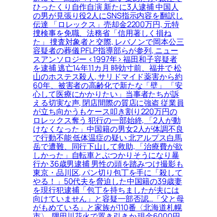
ひったくり自作自演 新たに3人逮捕 中国人
の男が見張り役2人にSNS指示内容を翻訳し
伝達 「ロレックス」売却金2200万円, 元特
捜検事を免職、法務省「信用著しく損ね
た」 捜査対象者と交際, レバノンで岡本公三
容疑者の葬儀 PFLP指導部らが参列, ニュー
スアンソロジー <1997年> 福田和子容疑者
を逮捕 逃亡14年11カ月 時効寸前、福井で 松
山のホステス殺人, サリドマイド薬害から約
60年、被害者の高齢化で新たな「壁」 「安
心して医療にかかりたい」当事者たちが訴
える切実な声, 閉店間際の質店に強盗 従業員
が立ち向かうもケース叩き割り220万円の
ロレックス奪う 犯行の一部始終, 「2人が動
けなくなった」中国籍の男女2人が体調不良
で行動不能 低体温症の疑い 北アルプス白馬
岳で遭難、同行下山して救助, 「治療費が欲
しかった」自転車とぶつかりそうになり暴
行か 36歳男逮捕 男性の頭を踏みつけ撮影も
東京・品川区, パン切り包丁を手に「殺して
やる！」50代夫を脅迫した中国籍の39歳妻
を現行犯逮捕「包丁を持ちましたが夫には
向けていません」と容疑一部否認…「父と母
がもめている」と家族が110番〈北海道札幌
市〉, 隅田川花火で置き引きか 現金6000円