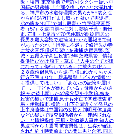
阪・堺市, 東京駅前で無許可タクシー疑い 中
国籍の男逮捕, 「全部交換しないと水漏れす
る」神戸市の水道修理業の男らが69歳女性
から約154万円だまし取った疑いで再逮捕,
弟の腹を“包丁”で刺し殺害か 竹腰佳亨容疑
者（57）を逮捕 調べに対し黙秘 千葉・野田
市, 石川・七尾市で70代住職が刺殺 同居の
長男を殺人容疑で逮捕 犯行から通報まで何
があったのか, 「指導に不満」で修行先の寺
に放火容疑 僧侶見習いを逮捕 佐賀県警, 茨
城・五霞女子高生殺害23年 茨城県警、情報
提供呼びかけ 埼玉・草加, 「人生の全てが嫌
になって」修行している寺に放火の疑い、
２８歳僧侶見習いを逮捕, 横山ゆかりちゃん
行方不明３０年、群馬県警「どんな情報で
も提供してほしい」「あなたの記憶を届け
て」, 「子どもが倒れている」母親からの通
報 その後出頭した42歳父親を小学1年娘を
殺害の疑いで逮捕 息子も死亡で関連捜査 群
馬・伊勢崎市, 横浜・山下公園近くで発見の
上半身遺体は中国籍の女性と判明 死体遺棄
などの疑いで捜査 関係者から「連絡取れな
い」と情報提供, 三原・強盗殺人事件 知人の
男逮捕から１週間 被害男性は、生存が確認
された約４時間前までの間に男と合流, 同居