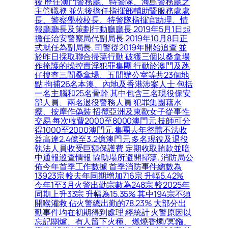
後 歷任澳門警務廳、特警隊、海島警務廳之
主管職務 並先後擔任指揮部輔助暨服務處處
長、警察學校校長、特警隊指揮官助理、情
報廳廳長及策劃行動廳廳長 2019年5月1日起
擔任治安警察局代副局長 2019年10月8日正
式就任為副局長, 司警從2019年開始追查 並
於昨日採取聯合掃蕩行動 破獲三個以桑拿場
作掩護的操控賣淫犯罪集團 行動於澳門及氹
仔搜查三間桑拿場、五間辦公室等共23個地
點 拘捕26名本澳、內地及香港涉案人士 包括
一名主腦和25名骨幹 其中包含三名現役保安
部人員、兩名退役警務人員 犯罪集團藉水
療、按摩作偽裝 招攬亞洲及東歐女子從事性
交易 每次收費2000至8000澳門元 技師可分
得1000至2000澳門元 集團去年整體不法收
益高達2.4億至3.2億澳門元 多名現役及退役
執法人員收受巨額保護費 定期收取賄款並暗
中通報巡查情報 協助場所避開掃蕩, 消防局公
佈今年首季工作數據 首季消防事件總數為
13923宗 較去年同期增加716宗 升幅5.42%
今年1至3月火警出勤宗數為248宗 較2025年
同期上升33宗 升幅為15.35% 其中194宗不須
開喉灌救 佔火警總出勤的78.23% 大部分出
勤事件均在初期得到處理 經統計 火警原因以
忘記關爐、有人留下火種、燃燒香燭/冥鏹、