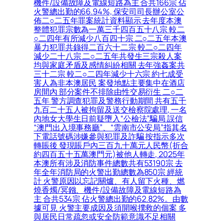
機件/設備故障及電線短路為主 合共166宗 佔
火警總出勤的66.94%, 保安司司長辦公室公
佈二○二五年罪案統計資料顯示 去年度本澳
整體犯罪宗數為一萬三千四百五十八宗 較二
○二四年有所減少八百四十宗 二○二五年本澳
暴力犯罪共錄得二百六十二宗 較二○二四年
減少二十八宗 二○二五年共發生三宗殺人案
均與家庭矛盾及感情糾紛相關 去年強姦案共
三十二宗 較二○二四年減少十六宗 約七成受
害人為非本澳居民 案發地點主要集中在酒店
房間內 部分案件不排除由性交易衍生 二○二
五年 警方調查犯罪及警務行動期間 共有五千
九百二十五人被拘留及送交檢察院處理, 一名
內地女大學生日前疑墮入“公檢法”騙局 誤信
“澳門出入境事務廳”、“雲南市公安局”指其名
下電話號碼涉嫌參與犯罪及詐騙 按指示多次
轉賬後 發現賬戶內三百九十萬元人民幣(折合
約四百五十五萬澳門元)被他人轉走, 2025年
本澳所有涉及消防事件總數共有53190宗 去
年全年消防局的火警出勤總數為850宗 經統
計 火警原因以忘記關爐、有人留下火種、燃
燒香燭/冥鏹、機件/設備故障及電線短路為
主 合共534宗 佔火警總出勤的62.82%。由數
據可見 火警主要成因及須開喉撲救的個案 多
與居民日常疏忽或安全防範意識不足相關