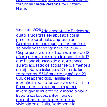
for Social Media Personality Brittany
Harris
Venezuela! 2026
Adolescente en Barinas se
quitó la vida tras ser abusada por la
pareja de su abuela, Capturan en
Caracas a hombre que presuntamente
se hacía pasar por general de la GNB,
Cicpc rescata en Los Teques a niña de 12
años que huyó con un adolescente de 17
que habría abusado de ella, Atrapado
sujeto acusado de acosar sexualmente a
su hija, Nuevo balance a 27 días de los
terremotos: 5346 muertos y más de 29
000 desaparecidos, Familiares
identifican por fotos cadáver de Cristina
Ramos pero su cuerpo no aparece,
Investigan la muerte de la modelo María
Esperanza Luces, Enfermera es
encontrada muerta dentro de su
vivienda en el Zulia, Detienen a la