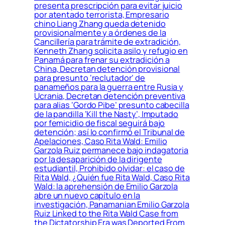
presenta prescripción para evitar juicio
por atentado terrorista, Empresario
chino Liang Zhang queda detenido
provisionalmente y a órdenes de la
Cancillería para trámite de extradición,
Kenneth Zhang solicita asilo y refugio en
Panamá para frenar su extradición a
China, Decretan detención provisional
para presunto ‘reclutador’ de
panameños para la guerra entre Rusia y
Ucrania, Decretan detención preventiva
para alias ‘Gordo Pibe’ presunto cabecilla
de la pandilla ‘Kill the Nasty’, Imputado
por femicidio de fiscal seguirá bajo
detención; así lo confirmó el Tribunal de
Apelaciones, Caso Rita Wald: Emilio
Garzola Ruiz permanece bajo indagatoria
por la desaparición de la dirigente
estudiantil, Prohibido olvidar: el caso de
Rita Wald, ¿Quién fue Rita Wald, Caso Rita
Wald: la aprehensión de Emilio Garzola
abre un nuevo capítulo en la
investigación, Panamanian Emilio Garzola
Ruiz Linked to the Rita Wald Case from
the Dictatorship Era was Deported From