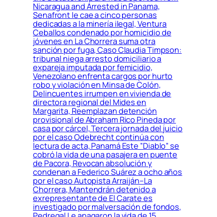
Nicaragua and Arrested in Panama,
Senafront le cae a cinco personas
dedicadas a la minería ilegal, Ventura
Ceballos condenado por homicidio de
jóvenes en La Chorrera suma otra
sanción por fuga, Caso Claudia Timpson:
tribunal niega arresto domiciliario a
expareja imputada por femicidio,
Venezolano enfrenta cargos por hurto
robo y violación en Minsa de Colón,
Delincuentes irrumpen en vivienda de
directora regional del Mides en
Margarita, Reemplazan detención
provisional de Abraham Rico Pineda por
casa por cárcel, Tercera jornada del juicio
por el caso Odebrecht continúa con
lectura de acta, Panamá Este ”Diablo” se
cobró la vida de una pasajera en puente
de Pacora, Revocan absolución y
condenan a Federico Suárez a ocho años
por el caso Autopista Arraiján–La
Chorrera, Mantendrán detenido a
exrepresentante de El Carate es
investigado por malversación de fondos,
Pedregal Le apagaron la vida de 15