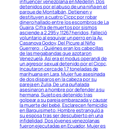
influencer venezolana en Medellín, Dos
detenidos por el abuso de una niña en el
parque de Montalbán, Detienen y
destituyen a cuatro Cicpc por robar
dinero hallado entre los escombros de La
Guaira, Cifra de muertos por sismos
asciende a 2.295 y 11267 heridos, Falleció
voluntario al esquivar un perro en la Av.
Casanova Godoy, Del Picure al Niño
Guerrero: ¿Quiénes eran los cabecillas
de las megabandas que azotaron
Venezuela, Así era el modus operandi de
un agresor sexual detenido por el Cicpc,
Incautaron cerca de 1.7 toneladas de
marihuana en Lara, Mujer fue asesinada
de dos disparos en la cabeza por su
pareja en Zulia, De una puñalada
asesinaron a hombre por defender a su
hermana, Sujeto es detenido tras
golpear a su pareja embarazada y causar
la muerte del bebé, Esclarecen femicidio
en Barquisimeto: Hombre estranguló a
su esposa tras ser descubierto en una
infidelidad, Dos jóvenes venezolanas
fueron ejecutadas en Ecuador, Mujer es