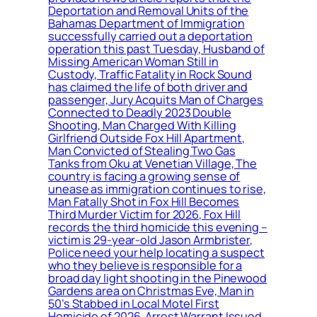
Deportation and Removal Units of the
Bahamas Department of Immigration
successfully carried out a deportation
operation this past Tuesday, Husband of
Missing American Woman Still in
Custody, Traffic Fatality in Rock Sound
has claimed the life of both driver and
passenger, Jury Acquits Man of Charges
Connected to Deadly 2023 Double
Shooting, Man Charged With Killing
Girlfriend Outside Fox Hill Apartment,
Man Convicted of Stealing Two Gas
Tanks from Oku at Venetian Village, The
country is facing a growing sense of
unease as immigration continues to rise,
Man Fatally Shot in Fox Hill Becomes
Third Murder Victim for 2026, Fox Hill
records the third homicide this evening –
victim is 29-year-old Jason Armbrister,
Police need your help locating a suspect
who they believe is responsible for a
broad day light shooting in the Pinewood
Gardens area on Christmas Eve, Man in
50’s Stabbed in Local Motel First
Homicide of 2026, Arrest Warrant Issued