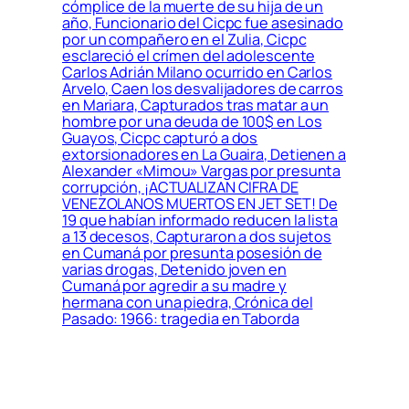
cómplice de la muerte de su hija de un
año, Funcionario del Cicpc fue asesinado
por un compañero en el Zulia, Cicpc
esclareció el crímen del adolescente
Carlos Adrián Milano ocurrido en Carlos
Arvelo, Caen los desvalijadores de carros
en Mariara, Capturados tras matar a un
hombre por una deuda de 100$ en Los
Guayos, Cicpc capturó a dos
extorsionadores en La Guaira, Detienen a
Alexander «Mimou» Vargas por presunta
corrupción, ¡ACTUALIZAN CIFRA DE
VENEZOLANOS MUERTOS EN JET SET! De
19 que habían informado reducen la lista
a 13 decesos, Capturaron a dos sujetos
en Cumaná por presunta posesión de
varias drogas, Detenido joven en
Cumaná por agredir a su madre y
hermana con una piedra, Crónica del
Pasado: 1966: tragedia en Taborda