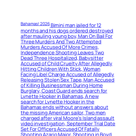
Bahamas! 2026
Bimini man jailed for 12
months and his dogs ordered destroyed
after mauling young boy, Man On Bail For
Three Murders And Two Attempted
Murders Accused Of More Crimes,
Independence Shooting Leaves Two
Dead Three Hospitalized, Babysitter
Accused of Child Cruelty After Allegedly
Hitting Children With Stick, Woman
Facing Libel Charge Accused of Allegedly
Releasing Stolen Sex Tape, Man Accused
of Killing Businessman During Home
Burglary, Coast Guard ends search for
Lynette Hooker in Bahamas, A new
search for Lynette Hooker in the
Bahamas ends without answers about
the missing American sailor, Two men
charged after viral Moore’s Island assault
video investigation, September Trial Date
Set For Officers Accused Of Fatally
Shooting Azario Major, Shooting in Boyd