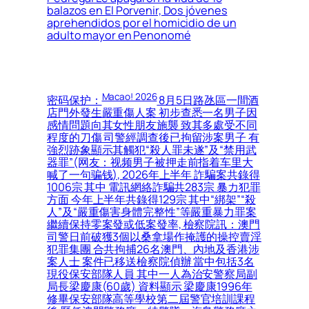
balazos en El Porvenir, Dos jóvenes
aprehendidos por el homicidio de un
adulto mayor en Penonomé
Macao! 2026
密码保护：
8月5日路氹區一間酒
店門外發生嚴重傷人案 初步查悉一名男子因
感情問題向其女性朋友施襲 致其多處受不同
程度的刀傷 司警經調查後已拘留涉案男子 有
強烈跡象顯示其觸犯“殺人罪未遂”及“禁用武
器罪”(网友：视频男子被押走前指着车里大
喊了一句骗钱), 2026年上半年 詐騙案共錄得
1006宗 其中 電訊網絡詐騙共283宗 暴力犯罪
方面 今年上半年共錄得129宗 其中“綁架”“殺
人”及“嚴重傷害身體完整性”等嚴重暴力罪案
繼續保持零案發或低案發率, 檢察院訊：澳門
司警日前破獲3個以桑拿場作掩護的操控賣淫
犯罪集團 合共拘捕26名澳門、內地及香港涉
案人士 案件已移送檢察院偵辦 當中包括3名
現役保安部隊人員 其中一人為治安警察局副
局長梁慶康(60歲) 資料顯示 梁慶康1996年
修畢保安部隊高等學校第二屆警官培訓課程