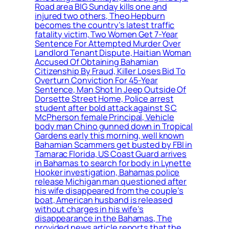
Road area BIG Sunday kills one and
injured two others, Theo Hepburn
becomes the country’s latest traffic
fatality victim, Two Women Get 7-Year
Sentence For Attempted Murder Over
Landlord Tenant Dispute, Haitian Woman
Accused Of Obtaining Bahamian
Citizenship By Fraud, Killer Loses Bid To
Overturn Conviction For 45-Year
Sentence, Man Shot In Jeep Outside Of
Dorsette Street Home, Police arrest
student after bold attack against S C
McPherson female Principal, Vehicle
body man Chino gunned down in Tropical
Gardens early this morning, well known
Bahamian Scammers get busted by FBI in
Tamarac Florida, US Coast Guard arrives
in Bahamas to search for body in Lynette
Hooker investigation, Bahamas police
release Michigan man questioned after
his wife disappeared from the couple’s
boat, American husband is released
without charges in his wife’s
disappearance in the Bahamas, The
provided news article reports that the