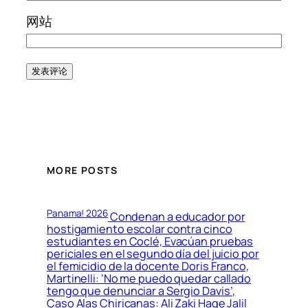
网站
MORE POSTS
Panama! 2026
Condenan a educador por
hostigamiento escolar contra cinco
estudiantes en Coclé, Evacúan pruebas
periciales en el segundo día del juicio por
el femicidio de la docente Doris Franco,
Martinelli: ‘No me puedo quedar callado
tengo que denunciar a Sergio Davis’,
Caso Alas Chiricanas: Ali Zaki Hage Jalil