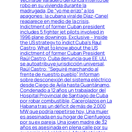
robo en su vivienda durante la
madrugada, De “yo me erizo” a los
apagones: la cubana viral de Díaz-Canel
reaparece en medio de la crisis,
Indictment of former Cuban president
includes 5 fighter jet pilots involved in
1996 plane downings, Exclusive – Inside
the US strategy to indict Cuba’s Raul
Castro, What to know about the US
indictment of former Cuban President
Raúl Castro, Cuba denuncia que EE. UU.
se autoatribuye jurisdicción universal,
Raúl Castro: “Seguiré marchando al
frente de nuestro pueblo”, Informan
sobre desconexión del sistema eléctrico
desde Ciego de Ávila hasta Guantánamo,
Condenado a 12 años un trabajador del
Hospital Provincial de Santiago de Cuba
por robar combustible, Cacerolazos en La
Habana tras un déficit de más de 2.000
MW que podría repetirse hoy, Una mujer
es asesinada en su hogar de Cienfuegos
por su ex pareja, Una joven madre de 32
años es asesinada en plena calle por su