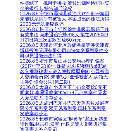
件冻结了一批用于接收,流转涉嫌网络犯罪资
金的银行卡,特告知异议权
2026.8.6 宁德市霞浦县蔡治兵财产刑一案因
未能联系到所有被害人,本案退出的违法所得
2000元无法相应返还
2026.8.6 松原市宁江区徐壮非吸罪退赔工作
有关事项,尚未退赔完毕318人,拟在2026年9
月21日第三次案款发放60万元
2026.8.5 天津市河北区敦促潘超等涉天津泰
博瑞投资管理有限公司非法集资系列案件公
司职员退缴违法所得
2026.8.5 衢州市常山县公安局办理诈骗案
(2017年至2018年,嫌疑人以招聘网络兼职的
名义推荐被害人进入蚂蚁网盟房间,引导被害
人交纳会员费),未能找到全部被害人,认领无
主涉诈资金公告(第二期)
2026.8.5 太原市小店区王宁罚金案120元不
明案款,李昊退赔案9241.79元刑事案件受害
人无法联系,提存公示
2026.8.5 恩施州巴东县巴东天蓬畜牧发展有
限公司系列案,邓玉凤系列案,田桂英系列案
发放案款公示
2026.8.5 长春市宽城区“麻黄草”案王元恭集
资诈骗,林吉祥,侯宝,付权义等人非吸进行集
资受害人补充登记