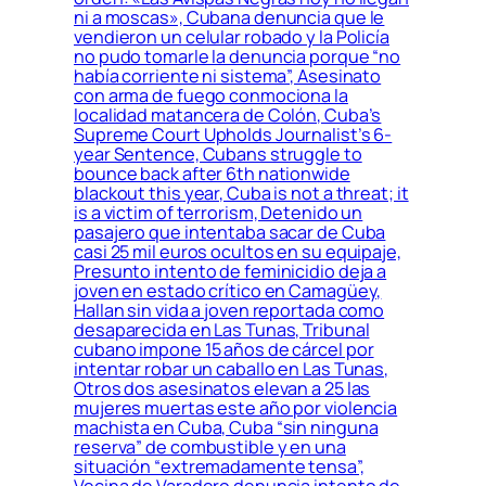
ni a moscas», Cubana denuncia que le
vendieron un celular robado y la Policía
no pudo tomarle la denuncia porque “no
había corriente ni sistema”, Asesinato
con arma de fuego conmociona la
localidad matancera de Colón, Cuba’s
Supreme Court Upholds Journalist’s 6-
year Sentence, Cubans struggle to
bounce back after 6th nationwide
blackout this year, Cuba is not a threat; it
is a victim of terrorism, Detenido un
pasajero que intentaba sacar de Cuba
casi 25 mil euros ocultos en su equipaje,
Presunto intento de feminicidio deja a
joven en estado crítico en Camagüey,
Hallan sin vida a joven reportada como
desaparecida en Las Tunas, Tribunal
cubano impone 15 años de cárcel por
intentar robar un caballo en Las Tunas,
Otros dos asesinatos elevan a 25 las
mujeres muertas este año por violencia
machista en Cuba, Cuba “sin ninguna
reserva” de combustible y en una
situación “extremadamente tensa”,
Vecina de Varadero denuncia intento de