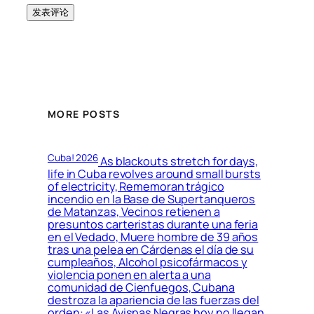
MORE POSTS
Cuba! 2026
As blackouts stretch for days,
life in Cuba revolves around small bursts
of electricity, Rememoran trágico
incendio en la Base de Supertanqueros
de Matanzas, Vecinos retienen a
presuntos carteristas durante una feria
en el Vedado, Muere hombre de 39 años
tras una pelea en Cárdenas el día de su
cumpleaños, Alcohol psicofármacos y
violencia ponen en alerta a una
comunidad de Cienfuegos, Cubana
destroza la apariencia de las fuerzas del
orden: «Las Avispas Negras hoy no llegan