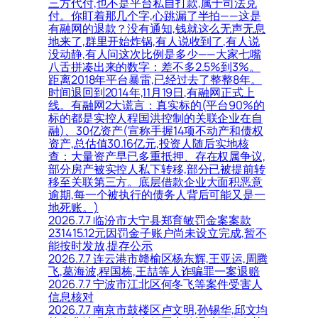
三方代付,也不是平台私自打款,属于司法兑
付。你盯着那几个字,心跳漏了半拍——这是
有融网的退款？没有通知,钱就这么无声无息
地来了,群里开始炸锅,有人说收到了,有人说
没动静,有人问这次比例是多少——大家七嘴
八舌拼凑出来的数字：差不多2.5%到3%。
距离2018年平台暴雷,已经过去了整整8年。
时间退回到2014年,11月19日,有融网正式上
线。有融网2大谎言：真实标的(平台90%的
标的都是实控人程国洪控制的关联企业在自
融)、30亿资产(宣称手握14项不动产和债权
资产,总估值30.16亿元,投资人随后实地核
查：大量资产早已多重抵押、存在权属争议,
部分房产被实控人私下转移,部分已被提前转
移至关联第三方。底层借款企业大面积恶意
逾期,每一个被执行的债务人背后可能又是一
地死账。)
2026.7.7 临汾市大宁县郑育敏罚金案案款
231415.12元因罚金子账户尚未设立完成,暂不
能按时发放,提存公示
2026.7.7 连云港市赣榆区杨东辉,王亚运,周腾
飞,葛海波,程国栋,王喆等人诈骗罪一案退赔
2026.7.7 宁波市江北区何冬飞等案件受害人
信息核对
2026.7.7 南京市鼓楼区卢文明,孙锡华,邱文均