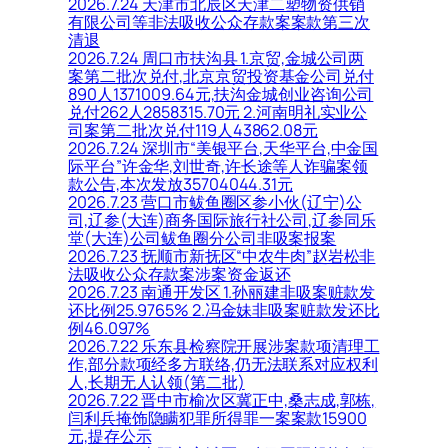
2026.7.24 天津市北辰区天津二塑物资供销
有限公司等非法吸收公众存款案案款第三次
清退
2026.7.24 周口市扶沟县 1.京贸,金城公司两
案第二批次兑付,北京京贸投资基金公司兑付
890人1371009.64元,扶沟金城创业咨询公司
兑付262人2858315.70元 2.河南明礼实业公
司案第二批次兑付119人43862.08元
2026.7.24 深圳市“美银平台,天华平台,中金国
际平台”许金华,刘世奇,许长途等人诈骗案领
款公告,本次发放35704044.31元
2026.7.23 营口市鲅鱼圈区参小伙(辽宁)公
司,辽参(大连)商务国际旅行社公司,辽参同乐
堂(大连)公司鲅鱼圈分公司非吸案报案
2026.7.23 抚顺市新抚区“中农牛肉”赵岩松非
法吸收公众存款案涉案资金返还
2026.7.23 南通开发区 1.孙丽建非吸案赃款发
还比例25.9765% 2.冯金妹非吸案赃款发还比
例46.097%
2026.7.22 乐东县检察院开展涉案款项清理工
作,部分款项经多方联络,仍无法联系对应权利
人,长期无人认领(第二批)
2026.7.22 晋中市榆次区冀正中,桑志成,郭栋,
闫利兵掩饰隐瞒犯罪所得罪一案案款15900
元,提存公示