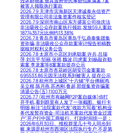
毁坏财物案 詹其波附带民事赔偿家属案 7案
被害人领取执行案款
2026.7.9 天津市滨海新区天津诚泰永信资产
管理有限公司非法集资案件核实登记
2026.7.9 深圳市南山区东方盛富公司徐庆法
非法吸收公众存款案执行领款,发放59人案款
18774357元比例约13.38%
2026.7.8 青岛市黄岛区青岛千弘鼎泰集团集
资诈骗,非法吸收公众存款案审计报告初稿数
据核对权利义务公告
2026.7.8 太原市小店区刘承聪案 许兵,吕瑞
萍,刘京平,邹丽,张祺,魏波,闫虎案 刘杨敲诈勒
索案 李龙案等8案案款提存公示
2026.7.8 太原市杏花岭区胡安罚金案案款
695533.86元因无法联系到被害人,提存公示
2026.7.8 杭州市上城区“十六铺”平台傅丽鸿,
吴立根,陈月燕,苏杰刚,鲁超,郑煜集资诈骗案
清退公告(五),1100万元
2026.7.7 (杭州市有融网P2P案自媒体)你打
开手机,看到群里有人发了一张截图。银行卡
明细,标注“法院案款代发”,收款方写着“机构业
务代发暂存资金-司法机关案款代发资金过渡
户”,开户行中国工商银行。打款时间统一是：
2026年6月30日。维权群里几十号人同步到
账,来源是杭州市西湖区法院执行专户,不是第