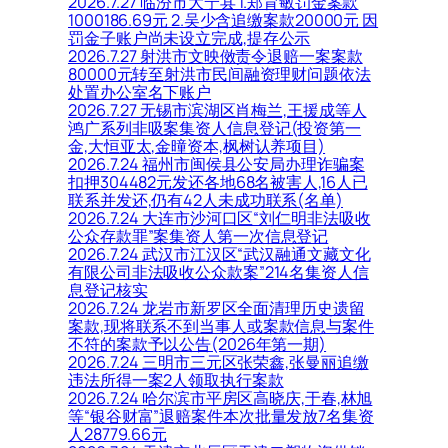
2026.7.27 临汾市大宁县 1.郑育敏罚金案款
1000186.69元 2.吴少含追缴案款20000元 因
罚金子账户尚未设立完成,提存公示
2026.7.27 射洪市文映傚责令退赔一案案款
80000元转至射洪市民间融资理财问题依法
处置办公室名下账户
2026.7.27 无锡市滨湖区肖梅兰,王援成等人
鸿广系列非吸案集资人信息登记(投资第一
金,大恒亚太,金曈资本,枫树认养项目)
2026.7.24 福州市闽侯县公安局办理诈骗案
扣押304482元发还各地68名被害人,16人已
联系并发还,仍有42人未成功联系(名单)
2026.7.24 大连市沙河口区“刘仁明非法吸收
公众存款罪”案集资人第一次信息登记
2026.7.24 武汉市江汉区“武汉融通文藏文化
有限公司非法吸收公众款案”214名集资人信
息登记核实
2026.7.24 龙岩市新罗区全面清理历史遗留
案款,现将联系不到当事人或案款信息与案件
不符的案款予以公告(2026年第一期)
2026.7.24 三明市三元区张荣鑫,张曼丽追缴
违法所得一案2人领取执行案款
2026.7.24 哈尔滨市平房区高晓庆,于春,林旭
等“银谷财富”退赔案件本次批量发放7名集资
人28779.66元