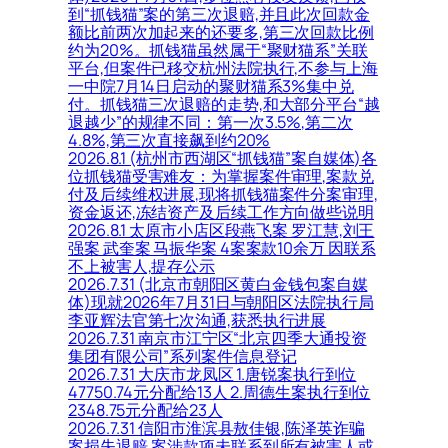
到“抓钱猫”案的第三次退赔,并且此次回款金
额比前两次加起来的还要多,第三次回款比例
约为20%。抓钱猫虽然属于“聚财猫系”关联
平台,但案件已移交杭州法院执行,不参与上海
一中院7月14日启动的聚财猫系3%集中兑
付。抓钱猫三次退赔的走势,和大部分平台“越
退越少”的规律不同：第一次3.5%,第二次
4.8%,第三次直接飙到约20%
2026.8.1 (杭州市西湖区“抓钱猫”案自媒体)各
位抓钱猫受害难友：为掌握案件审理,案款兑
付及后续维权进展,现将抓钱猫案件分案审理,
资金返还,冻结资产及后续工作方向做些说明
2026.8.1 太原市小店区段燕飞案 罗江慧,刘王
强案 武奎案 马振华案 4案案款10余万 因联系
不上被害人,提存公示
2026.7.31 (北京市朝阳区黄白金钱包案自媒
体)现就2026年7月31日与朝阳区法院执行局
李亚辉法官第七次沟通,获悉执行进展
2026.7.31 南京市江宁区“北京四季大通投资
集团有限公司”系列案件信息登记
2026.7.31 大庆市龙凤区 1.唐锐案执行到位
47750.74元分配给13人 2.周德生案执行到位
2348.75元分配给23人
2026.7.31 信阳市淮滨县敖佳银,陈泽英诈骗
案损失退赔,案涉款项未联系到所有被害人或