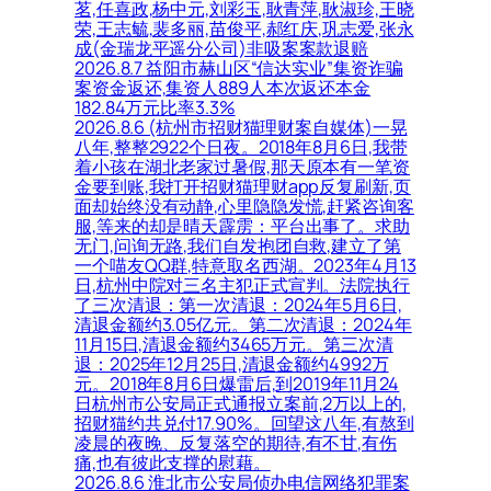
茗,任喜政,杨中元,刘彩玉,耿青萍,耿淑珍,王晓
荣,王志毓,裴多丽,苗俊平,郝红庆,巩志爱,张永
成(金瑞龙平遥分公司)非吸案案款退赔
2026.8.7 益阳市赫山区“信达实业”集资诈骗
案资金返还,集资人889人本次返还本金
182.84万元比率3.3%
2026.8.6 (杭州市招财猫理财案自媒体)一晃
八年,整整2922个日夜。2018年8月6日,我带
着小孩在湖北老家过暑假,那天原本有一笔资
金要到账,我打开招财猫理财app反复刷新,页
面却始终没有动静,心里隐隐发慌,赶紧咨询客
服,等来的却是晴天霹雳：平台出事了。求助
无门,问询无路,我们自发抱团自救,建立了第
一个喵友QQ群,特意取名西湖。2023年4月13
日,杭州中院对三名主犯正式宣判。法院执行
了三次清退：第一次清退：2024年5月6日,
清退金额约3.05亿元。第二次清退：2024年
11月15日,清退金额约3465万元。第三次清
退：2025年12月25日,清退金额约4992万
元。2018年8月6日爆雷后,到2019年11月24
日杭州市公安局正式通报立案前,2万以上的,
招财猫约共兑付17.90%。回望这八年,有熬到
凌晨的夜晚、反复落空的期待,有不甘,有伤
痛,也有彼此支撑的慰藉。
2026.8.6 淮北市公安局侦办电信网络犯罪案