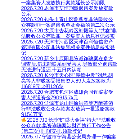
一案集资人发放执行案款延长公示期限
2026.7.20 恩施市艾恒刑事退赔案发放案款
公示
2026.7.20 包头市青山区鲁燕春非法吸收公
众存款罪一案退赔名单及金额的第二次公示
2026.7.20 太原市杏花岭区刘毅等人“共鑫”非
法吸收公众存款罪一案集资人信息登记核实
2026.7.20 天津市河西区天津百利恒信资产
管理有限公司非法集资相关案件信息核实登
记
2026.7.20 新乡市原阳县陈诚诈骗案在多方
调查后,仍未能联系到受害人,导致部分退赔款
无法进行退还,十五日内认领
2026.7.20 长沙市天心区“厚德中发”刘然,胡
亮等人非吸案受损集资人89人发放案款为
116819元比例1.26%
2026.7.20 合肥市包河区成雄合同诈骗案受
害人清退资金790913.74元
2026.7.20 辽源市龙山区徐洪涛等万酬茶酒
行非法吸收公众存款案发放第一批退赔案款
91.54万元
2026.7.19 长沙市“盛大金禧”特大非法吸收
公众存款,集资诈骗案涉财产执行工作公告
(第二次),时间安排,领款登记
2026.7.17 宁波市宁海县公安局办理一诈骗案