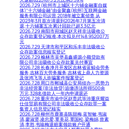
人退赔82251873.2元比例3.59%
2026.7.29 (杭州市上城区十六铺金融案自媒
体)“十六铺金融”由金聚鑫(杭州)互联网金融
服务有限公司运营,2018年被立案侦查,从
2023年3月首次清退到2026年7月第五次清
退,十六铺案五次累计回款已超3.3亿元
2026.7.29 南阳市宛城区赵天祥非法吸收公
众存款案登记核准,本次拟兑付148.952007万
元
2026.7.29 天津市和平区和乐丰非法吸收公
众存款案信息核实登记
2026.7.29 榆林市吴堡县鑫盛源小额贷款有
限公司非法吸收公众存款案兑付事宜
2026.7.28 长春净月开发区吉林省蓝鲸会劳务
服务,吉林百大劳务服务,吉林省上鼎人力资源
及张鸿飞等人诈骗案件报案登记
2026.7.28 周口市郸城县公安局侦办一恶势力
非法经营案(非法放贷)追缴违法所得500余
万元,328名借款人一年内申请退还
2026.7.28 重庆市渝中区赵贵武等涉重庆耀益
仕佳贸易有限公司非法吸收公众存款罪一案
集资人信息登记核实
2026.7.28 柳州市鹿寨县陈甜梅,蓝智敏,韦淑
清,廖淑贤,凌忠爱,覃美花,覃国松,梁梅娟,曾素
清,李胜,韦瑜梅退赔案领款账户开通