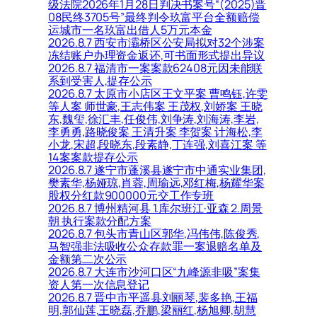
级法院2026年1月28日判决书案号“(2025)晋
08民终3705号”最终判令玖富平台全额赔偿
运城市一名玖富出借人5万元本金
2026.8.7 西安市灞桥区公安局拟对32个涉案
冻结账户办理资金返还,可书面形式提出异议
2026.8.7 福清市一案案款62408元因未能联
系到受害人,提存公示
2026.8.7 太原市小店区王文平案 曹鸣钰,许雯
等人案 师世豪,王志伟案 王茂权,刘娇案 王晓
东,魏玺,徐汇丰,任俊伟,刘争涛,刘海涛,李岩,
李勇勇,路晓俊案 王清升案 李贺案 计海松,李
小龙,宋超,段晓东,段素静,丁连强,刘喜江案 等
14案案款提存公示
2026.8.7 遂宁市蓬溪县遂宁市中通实业集团,
樊素华,杨娅琼,肖蓉,周瑜远,邓红梅,杨耀华案
股权分红款900000元交工作专班
2026.8.7 博州精河县 1.库尔班江·亚森 2.周景
朝 执行案款分配方案
2026.8.7 包头市青山区郭华,冯伟伟,陈俊秀,
马智强非法吸收公众存款罪一案退赔名单及
金额第二次公示
2026.8.7 大连市沙河口区“九峰源非吸”案集
资人第一次信息登记
2026.8.7 晋中市平遥县刘丽琴,裴多艳,王福
明,郭仙莲,王晓磊,乔鹏,梁丽红,杨旭卿,胡慧