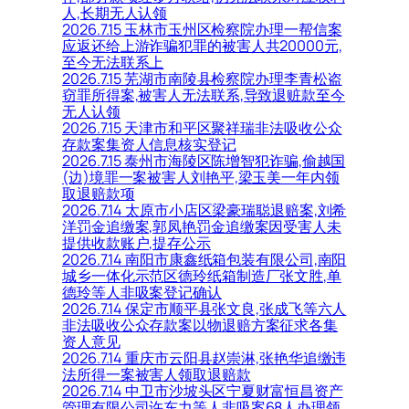
人,长期无人认领
2026.7.15 玉林市玉州区检察院办理一帮信案
应返还给上游诈骗犯罪的被害人共20000元,
至今无法联系上
2026.7.15 芜湖市南陵县检察院办理李青松盗
窃罪所得案,被害人无法联系,导致退赃款至今
无人认领
2026.7.15 天津市和平区聚祥瑞非法吸收公众
存款案集资人信息核实登记
2026.7.15 泰州市海陵区陈增智犯诈骗,偷越国
(边)境罪一案被害人刘艳平,梁玉美一年内领
取退赔款项
2026.7.14 太原市小店区梁豪瑞聪退赔案,刘希
洋罚金追缴案,郭凤艳罚金追缴案因受害人未
提供收款账户,提存公示
2026.7.14 南阳市康鑫纸箱包装有限公司,南阳
城乡一体化示范区德玲纸箱制造厂张文胜,单
德玲等人非吸案登记确认
2026.7.14 保定市顺平县张文良,张成飞等六人
非法吸收公众存款案以物退赔方案征求各集
资人意见
2026.7.14 重庆市云阳县赵崇淋,张艳华追缴违
法所得一案被害人领取退赔款
2026.7.14 中卫市沙坡头区宁夏财富恒昌资产
管理有限公司许东力等人非吸案68人办理领