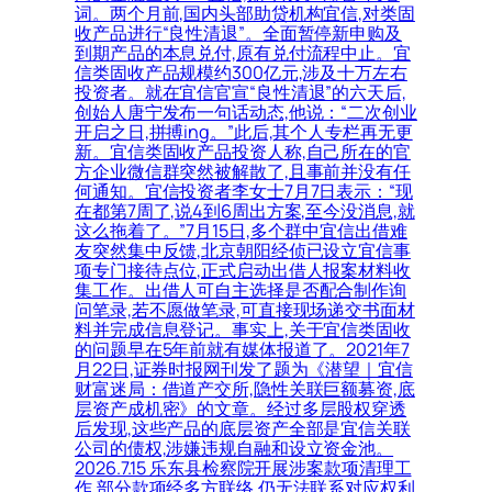
词。两个月前,国内头部助贷机构宜信,对类固
收产品进行“良性清退”。全面暂停新申购及
到期产品的本息兑付,原有兑付流程中止。宜
信类固收产品规模约300亿元,涉及十万左右
投资者。就在宜信官宣“良性清退”的六天后,
创始人唐宁发布一句话动态,他说：“二次创业
开启之日,拼搏ing。”此后,其个人专栏再无更
新。宜信类固收产品投资人称,自己所在的官
方企业微信群突然被解散了,且事前并没有任
何通知。宜信投资者李女士7月7日表示：“现
在都第7周了,说4到6周出方案,至今没消息,就
这么拖着了。”7月15日,多个群中宜信出借难
友突然集中反馈,北京朝阳经侦已设立宜信事
项专门接待点位,正式启动出借人报案材料收
集工作。出借人可自主选择是否配合制作询
问笔录,若不愿做笔录,可直接现场递交书面材
料并完成信息登记。事实上,关于宜信类固收
的问题早在5年前就有媒体报道了。2021年7
月22日,证券时报网刊发了题为《潜望｜宜信
财富迷局：借道产交所,隐性关联巨额募资,底
层资产成机密》的文章。经过多层股权穿透
后发现,这些产品的底层资产全部是宜信关联
公司的债权,涉嫌违规自融和设立资金池。
2026.7.15 乐东县检察院开展涉案款项清理工
作,部分款项经多方联络,仍无法联系对应权利