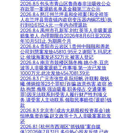
2026.8.5 包头市青山区鲁燕春非法吸收公众
存款罪一案退赔名单及金额第三次公示
2026.8.4 怒江州兰坪县和全祥案(和全祥等
人在兰坪县营盘镇内盗窃变压器内铜芯线)执
行到位6152.4元,一年内办理退款
2026.8.4 禹州市孔新军,刘红英等人非吸案退
赔集资人,办理期限自2026年8月6日至2026
年10月5日止,为期两个月
2026.8.4 贵阳市云岩区 1.贵州中颐颐和养老
公司刘慧案发放45810.95元 2.谢阳飞,玛尼才
让,侯垅海案发还32万元 被害人登记
2026.8.4 南京市鼓楼区陈冬梅,姚小冬,豆忠
波等人非吸案退赔工作事项,第一次已发放
1000万元,此次发放4547081.39元
2026.8.3 广元市张世卓,阮绍帆,许联毅,敬钒
曦,傅炳煌等23个罪犯(诈骗,故意伤害,盗窃,抢
劫,拘禁,侮辱,强迫吸毒,职务侵占,交通肇事
罪)因无法联系到受害人履行财产性判项义
务,请受害人主动联系,领取民事赔偿(退赔)钱
款
2026.8.3 北京市(成吉大易股权投资基金)姚
恒艳集资诈骗,赵文政等十九人非吸案案款发
还
2026.8.1 (杭州市西湖区“抓钱猫”案自媒
体)2026年7月31日,多位热心投友反馈,已收