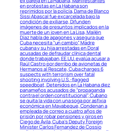
ex pareja en La Habana, Manifestantes
en protestas en La Habana son
reprimidos por la policía, Dama de Blanco
Sissi Abascal fue excarcelada bajo la
condición de exiliarse, Difunden
imágenes de presuntos implicados en la
muerte de un joven en La Lisa, Mailén
Díaz habla de apagones y asegura que
Cuba necesita “un cambio”, Madre
cubana y su hija arrestadas en Doral
acusadas de defraudar clínica dental
donde trabajaban, EE.UU. evalúa acusar a
Raúl Castro por derribo de avionetas de
Hermanos al Rescate, Cuba charges 6
suspects with terrorism over fatal
shooting involving U.S.-flagged
speedboat, Detenidos en La Habana diez
panameños acusados de “propaganda
contra el orden constitucional”, Cubano
se quita la vida con una soga por asfixia
económica en Mayabeque, Condenan a
empleada de correo a cuatro años de
prisión por robar pensiones y giros en
Ciego de Ávila, Cuba’s Deputy Foreign
Minister Carlos Fernandez de Cossio