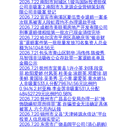
2026.7.22 南阳市宛城区 1.骏马国际投资担保
公司非吸案 2.南阳市九龙源企业营销策划有
限公司非吸案 登记
2026.7.22 宜宾市南溪区夏伍责令退赔一案多
次联系被害人段虹霞均不办理退款手续
2026.7.22 成都市美联蜀房地产开发有限公司
刑事退赔债权组第一批次已现金清偿完毕
2026.7.22 哈尔滨市平房区高晓庆等“银谷财
富”退赔案件第一批批量发放70名集资人总金
额为141,048.56元
2026.7.21 包头市青山区郭华,冯伟伟,陈俊秀,
马智强非法吸收公众存款罪一案退赔名单及
金额公示
2026.7.21 抚州市宜黄县 1.许小英,刘瑛,段亚
菲,欧阳爱娇,付凤英,杜美金,涂群英,邓爱珍,胡
美鲜,黄国珍,吴美秀,王小青,廖爱英,黄水娇14
人非吸案533人分配796741.56元比例约
0.94% 2.封亚梅,李金莲非吸案531人分配
484527.29元比例约0.58%
2026.7.20 抚州市广昌县公安局办理一起“掩
饰隐瞒犯罪所得罪”案,诈骗资金无法确定具体
被害人,六个月内认领
2026.7.20 锦州市义县“天津铸源永倍达”平台
投资人信息核实登记
2026.7.20 东营市广饶县阔宇公司(清心易购)