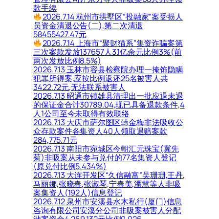
款手续
2026.7.14 杭州市拱墅区“投融家”案受损人
员资金清退公告(二),第二次清退
58455427.47元
2026.7.14 上海市“聚财猫系”集资诈骗案第
三次案款发放137657人3.1亿余元比例3%(前
两次发放比例8.5%)
2026.7.13 玉林市容县检察院办理一掩饰隐瞒
犯罪所得案,应按比例返还25名被害人共
3422.72元,无法联系被害人
2026.7.13 昭通市镇雄县清理出一批应退未退
的保证金合计30789.04,现已具备退款条件,4
人1公司至今未取得有效联络
2026.7.13 大庆市萨尔图区韩金梅非法吸收公
众存款案件各集资人40人领取退赔案款
284,775.71元
2026.7.13 南阳市宛城区今朝汇元珠宝(冀先
菊)非吸案从未参与兑付的77名集资人登记
(原兑付比例5.434%)
2026.7.13 大连开发区“久信融富”吴珊珊,王丹,
马丽娜,张晓春,张淑琴,宁春美,潘慧等人非吸
案集资人(192人)信息登记
2026.7.12 泉州市安溪县水木私行(厦门)信息
咨询有限公司安溪分公司非吸案被害人分配