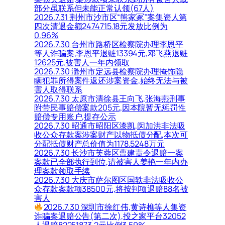
部分虽联系但未能正常认领(67人)
2026.7.31 荆州市沙市区“熊家冢”案集资人第
四次清退金额2474715.18元发放比例为
0.96%
2026.7.30 台州市路桥区检察院办理李恩平
等人诈骗案,李恩平退赃13394元,邓飞燕退赃
12625元,被害人一年内领取
2026.7.30 滁州市定远县检察院办理掩饰隐
瞒犯罪所得案件返还涉案资金,始终无法与被
害人取得联系
2026.7.30 太原市清徐县王向飞,张海燕刑事
附带民事赔偿案款205元,因本院暂无惩罚性
赔偿专用账户,提存公示
2026.7.30 昭通市昭阳区漆凯,闵加洪非法吸
收公众存款案涉案财产以物抵债分配,本次可
分配抵债财产总价值为1178.5248万元
2026.7.30 长沙市芙蓉区曹建责令退赔一案
案款已全部执行到位,请被害人姜艳一年内办
理案款领取手续
2026.7.30 大庆市萨尔图区国轶非法吸收公
众存款案款项38500元,将按判项退赔88名被
害人
2026.7.30 深圳市徐红伟,黄诗樵等人集资
诈骗案退赔公告(第二次),投之家平台32052