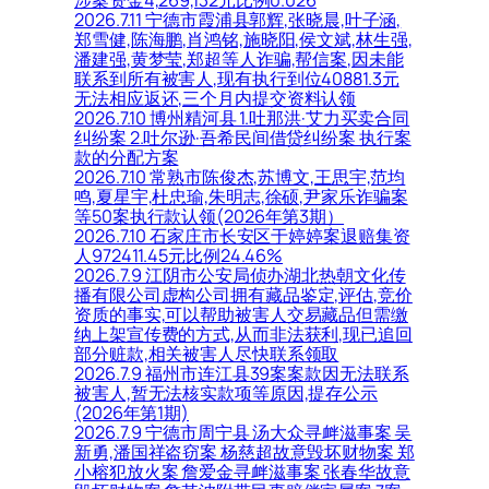
涉案资金4,269,132元比例0.026
2026.7.11 宁德市霞浦县郭辉,张晓晨,叶子涵,
郑雪健,陈海鹏,肖鸿铭,施晓阳,侯文斌,林生强,
潘建强,黄梦莹,郑超等人诈骗,帮信案,因未能
联系到所有被害人,现有执行到位40881.3元
无法相应返还,三个月内提交资料认领
2026.7.10 博州精河县 1.吐那洪·艾力买卖合同
纠纷案 2.吐尔逊·吾希民间借贷纠纷案 执行案
款的分配方案
2026.7.10 常熟市陈俊杰,苏博文,王思宇,范均
鸣,夏星宇,杜忠瑜,朱明志,徐硕,尹家乐诈骗案
等50案执行款认领(2026年第3期）
2026.7.10 石家庄市长安区于婷婷案退赔集资
人972411.45元比例24.46%
2026.7.9 江阴市公安局侦办湖北热朝文化传
播有限公司虚构公司拥有藏品鉴定,评估,竞价
资质的事实,可以帮助被害人交易藏品但需缴
纳上架宣传费的方式,从而非法获利,现已追回
部分赃款,相关被害人尽快联系领取
2026.7.9 福州市连江县39案案款因无法联系
被害人,暂无法核实款项等原因,提存公示
(2026年第1期)
2026.7.9 宁德市周宁县 汤大众寻衅滋事案 吴
新勇,潘国祥盗窃案 杨慈超故意毁坏财物案 郑
小榕犯放火案 詹爱金寻衅滋事案 张春华故意