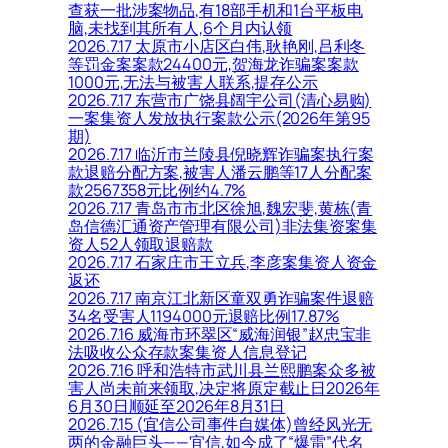
查获一批涉案物品,有18部手机和1台平板电
脑,未找到其所有人,6个月内认领
2026.7.17 太原市小店区白伟,耿艳刚,吕利冬
等罚金案案款24400元,贺海龙诈骗案案款
1000元,无法与被害人联系,提存公示
2026.7.17 东营市广饶县阔宇公司(清心易购)
一案集资人发放执行案款公示(2026年第95
期)
2026.7.17 临沂市兰陵县倪晓辉诈骗案执行案
款退赔分配方案,被害人潘云鹏等17人分配案
款2567358元比例约4.7%
2026.7.17 青岛市市北区徐旭,魏宏斐,黄栋(青
岛信德汇通资产管理有限公司)非法集资案集
资人52人领取退赔款
2026.7.17 石家庄市王立兵,李彦案集资人资金
返还
2026.7.17 南京江北新区童双勇诈骗案件退赔
34名受害人1194000元退赔比例17.87%
2026.7.16 威海市环翠区“威海润银”赵忠宝非
法吸收公众存款案集资人信息登记
2026.7.16 呼和浩特市武川县兰熙鹏案众多被
害人尚未前来领取,决定将原定截止日2026年
6月30日顺延至2026年8月31日
2026.7.15 (宜信公司事件自媒体)曾经风光无
两的金融巨头——宜信,如今成了“爆雷”代名