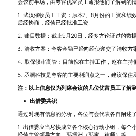
会议前半场，由夸客优富员工通报他们了解到的
1. 武汉催收员工工资：原本7、8月份的工资和
后经协商，经侦已经批准工资。
2. 账目数据：截止9月20日，经多方论证过的数
3. 清收方案：夸客金融已经向经侦递交了清收
4. 取保候审高管：目前倪在主持工作，赵在主
5. 丞澜科技是夸客的主要利润点之一，建议保
注：以上信息仅为列席会议的几位优富员工了解
出借委共识
通过对现有信息的分析，各位与会代表各自阐述
1. 出借委应当尽快成立各个核心行动小组，每
经侦主管领导方向、郭振洲（郭家、律师）等。