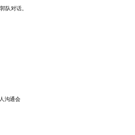
与郭队对话。
：
借人沟通会