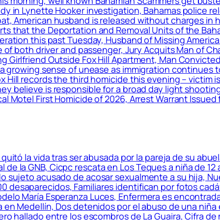
his morning, well known Bahamian Scammers get busted
ody in Lynette Hooker investigation, Bahamas police r
oat, American husband is released without charges in h
rts that the Deportation and Removal Units of the Ba
eration this past Tuesday, Husband of Missing American
ife of both driver and passenger, Jury Acquits Man of
g Girlfriend Outside Fox Hill Apartment, Man Convicte
 a growing sense of unease as immigration continues to r
Hill records the third homicide this evening – victim i
ey believe is responsible for a broad day light shooti
al Motel First Homicide of 2026, Arrest Warrant Issued 
quitó la vida tras ser abusada por la pareja de su ab
l de la GNB, Cicpc rescata en Los Teques a niña de 1
do sujeto acusado de acosar sexualmente a su hija, Nue
 desaparecidos, Familiares identifican por fotos cad
modelo María Esperanza Luces, Enfermera es encontrada
na en Medellín, Dos detenidos por el abuso de una niñ
nero hallado entre los escombros de La Guaira, Cifra d