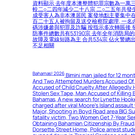
資料顯示 去年度本澳整體犯罪宗數為一萬
較二○二四年減少二十八宗 二○二五年共發
成受害人為非本澳居民 案發地點主要集中在
百二十五人被拘留及送交檢察院處理, 一名
碼涉嫌參與犯罪及詐騙 按指示多次轉賬後 
防事件總數共有53190宗 去年全年消防局
故障及電線短路為主 合共534宗 佔火警總
不足相關
Bahamas! 2026
Bimini man jailed for 12 mo
And Two Attempted Murders Accused Of 
Accused of Child Cruelty After Allegedly
Stolen Sex Tape, Man Accused of Killing
Bahamas, A new search for Lynette Hooke
charged after viral Moore’s Island assault
Major, Shooting in Boyd Road area BIG Su
fatality victim, Two Women Get 7-Year 
Obtaining Bahamian Citizenship By Fraud,
Dorsette Street Home, Police arrest stud