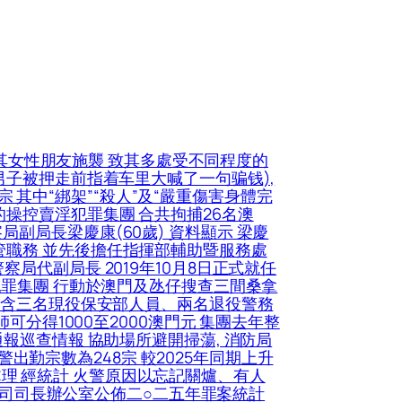
其女性朋友施襲 致其多處受不同程度的
男子被押走前指着车里大喊了一句骗钱),
宗 其中“綁架”“殺人”及“嚴重傷害身體完
操控賣淫犯罪集團 合共拘捕26名澳
副局長梁慶康(60歲) 資料顯示 梁慶
管職務 並先後擔任指揮部輔助暨服務處
局代副局長 2019年10月8日正式就任
犯罪集團 行動於澳門及氹仔搜查三間桑拿
中包含三名現役保安部人員、兩名退役警務
可分得1000至2000澳門元 集團去年整
報巡查情報 協助場所避開掃蕩, 消防局
警出勤宗數為248宗 較2025年同期上升
到處理 經統計 火警原因以忘記關爐、有人
保安司司長辦公室公佈二○二五年罪案統計