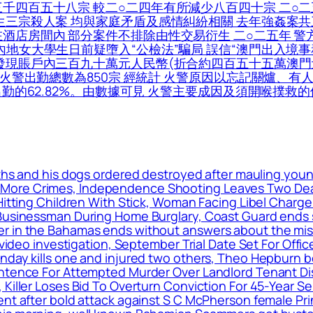
三千四百五十八宗 較二○二四年有所減少八百四十宗 二○
生三宗殺人案 均與家庭矛盾及感情糾紛相關 去年強姦案共
酒店房間內 部分案件不排除由性交易衍生 二○二五年 警
內地女大學生日前疑墮入“公檢法”騙局 誤信“澳門出入境事
發現賬戶內三百九十萬元人民幣(折合約四百五十五萬澳門元)
的火警出勤總數為850宗 經統計 火警原因以忘記關爐、有
出勤的62.82%。由數據可見 火警主要成因及須開喉撲救
nths and his dogs ordered destroyed after mauling you
More Crimes, Independence Shooting Leaves Two Dead
 Hitting Children With Stick, Woman Facing Libel Charg
 Businessman During Home Burglary, Coast Guard ends s
r in the Bahamas ends without answers about the mis
 video investigation, September Trial Date Set For Offi
nday kills one and injured two others, Theo Hepburn be
Sentence For Attempted Murder Over Landlord Tenant D
 Killer Loses Bid To Overturn Conviction For 45-Year 
ent after bold attack against S C McPherson female Pr