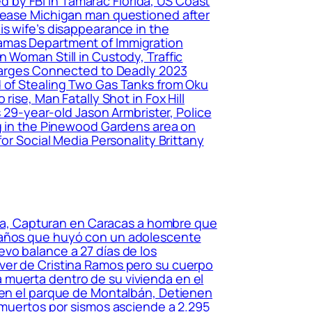
 by FBI in Tamarac Florida, US Coast
elease Michigan man questioned after
is wife’s disappearance in the
hamas Department of Immigration
 Woman Still in Custody, Traffic
 Charges Connected to Deadly 2023
d of Stealing Two Gas Tanks from Oku
ise, Man Fatally Shot in Fox Hill
s 29-year-old Jason Armbrister, Police
ng in the Pinewood Gardens area on
for Social Media Personality Brittany
uela, Capturan en Caracas a hombre que
2 años que huyó con un adolescente
vo balance a 27 días de los
áver de Cristina Ramos pero su cuerpo
 muerta dentro de su vivienda en el
a en el parque de Montalbán, Detienen
e muertos por sismos asciende a 2.295