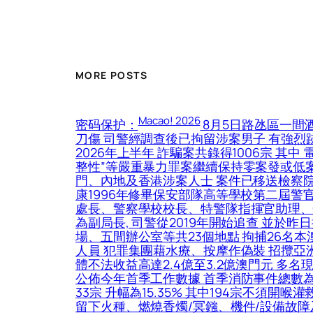
MORE POSTS
Macao! 2026
密码保护：
8月5日路氹區一間
刀傷 司警經調查後已拘留涉案男子 有強烈
2026年上半年 詐騙案共錄得1006宗 其中
整性”等嚴重暴力罪案繼續保持零案發或低案
門、內地及香港涉案人士 案件已移送檢察院
康1996年修畢保安部隊高等學校第二屆警
處長、警察學校校長、特警隊指揮官助理、情報
為副局長, 司警從2019年開始追查 並
場、五間辦公室等共23個地點 拘捕26名
人員 犯罪集團藉水療、按摩作偽裝 招攬亞洲及
體不法收益高達2.4億至3.2億澳門元 多
公佈今年首季工作數據 首季消防事件總數為139
33宗 升幅為15.35% 其中194宗不須
留下火種、燃燒香燭/冥鏹、機件/設備故障及