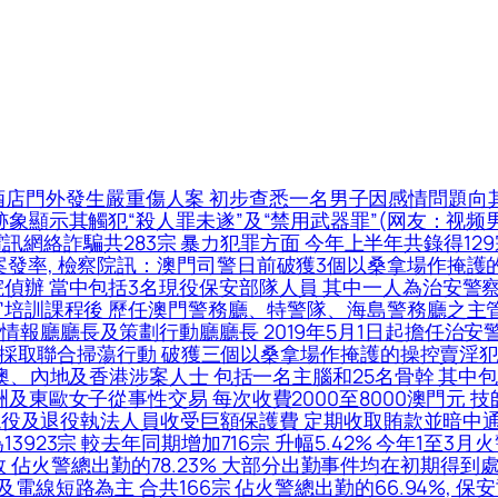
酒店門外發生嚴重傷人案 初步查悉一名男子因感情問題向
跡象顯示其觸犯“殺人罪未遂”及“禁用武器罪”(网友：视频
 電訊網絡詐騙共283宗 暴力犯罪方面 今年上半年共錄得129
發率, 檢察院訊：澳門司警日前破獲3個以桑拿場作掩護的
偵辦 當中包括3名現役保安部隊人員 其中一人為治安警察局
官培訓課程後 歷任澳門警務廳、特警隊、海島警務廳之主
廳廳長及策劃行動廳廳長 2019年5月1日起擔任治安警察
於昨日採取聯合掃蕩行動 破獲三個以桑拿場作掩護的操控賣淫
本澳、內地及香港涉案人士 包括一名主腦和25名骨幹 其
東歐女子從事性交易 每次收費2000至8000澳門元 技師
名現役及退役執法人員收受巨額保護費 定期收取賄款並暗中通
23宗 較去年同期增加716宗 升幅5.42% 今年1至3月火
開喉灌救 佔火警總出勤的78.23% 大部分出勤事件均在初期得
電線短路為主 合共166宗 佔火警總出勤的66.94%, 