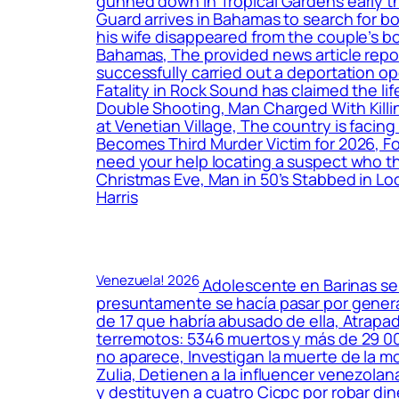
gunned down in Tropical Gardens early t
Guard arrives in Bahamas to search for b
his wife disappeared from the couple’s b
Bahamas, The provided news article repo
successfully carried out a deportation op
Fatality in Rock Sound has claimed the l
Double Shooting, Man Charged With Killin
at Venetian Village, The country is facing
Becomes Third Murder Victim for 2026, Fox 
need your help locating a suspect who th
Christmas Eve, Man in 50’s Stabbed in Loc
Harris
Venezuela! 2026
Adolescente en Barinas se 
presuntamente se hacía pasar por genera
de 17 que habría abusado de ella, Atrapa
terremotos: 5346 muertos y más de 29 000
no aparece, Investigan la muerte de la 
Zulia, Detienen a la influencer venezola
y destituyen a cuatro Cicpc por robar di