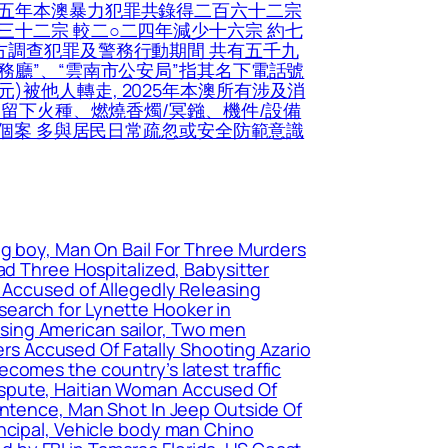
二五年本澳暴力犯罪共錄得二百六十二宗
三十二宗 較二○二四年減少十六宗 約七
方調查犯罪及警務行動期間 共有五千九
務廳”、“雲南市公安局”指其名下電話號
被他人轉走, 2025年本澳所有涉及消
人留下火種、燃燒香燭/冥鏹、機件/設備
的個案 多與居民日常疏忽或安全防範意識
ng boy, Man On Bail For Three Murders
 Three Hospitalized, Babysitter
e Accused of Allegedly Releasing
earch for Lynette Hooker in
sing American sailor, Two men
cers Accused Of Fatally Shooting Azario
comes the country’s latest traffic
ispute, Haitian Woman Accused Of
Sentence, Man Shot In Jeep Outside Of
incipal, Vehicle body man Chino