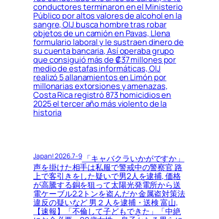
conductores terminaron en el Ministerio
Público por altos valores de alcohol en la
sangre, OIJ busca hombre tras robar
objetos de un camión en Pavas, Llena
formulario laboral y le sustraen dinero de
su cuenta bancaria, Así operaba grupo
que consiguió más de ₡37 millones por
medio de estafas informáticas, OIJ
realizó 5 allanamientos en Limón por
millonarias extorsiones y amenazas,
Costa Rica registró 873 homicidios en
2025 el tercer año más violento de la
historia
Japan! 2026.7-9
「キャバクラいかがですか」
声を掛けた相手は私服で警戒中の警察官 路
上で客引きをした疑いで男2人を逮捕, 価格
が高騰する銅を狙って太陽光発電所から送
電ケーブル2.2トンを盗んだか 金属盗対策法
違反の疑いなど 男２人を逮捕・送検 富山,
【速報】「不倫して子どもできた」「中絶