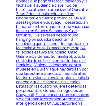
dólares que pagó el tercer implicado y la
fecha de la audiencia clave, ¡Golpe
histórico al crimen organizado! Operativo
Zeus 2 desarticula célula de “Los
Choneros” en cuatro provincias, UNASE
asesta golpe en Guayaquil: desarticulan
banda de extorsionadores que vacunaba
locales en Sauces Samanes y 9 de
Octubre, Five severed heads found
hanging on Ecuador beach amid
escalating gang clashes, Inseguridad en
Machala: Atentado macabro que dejó 4
fallecidos estuvo anunciado, Caso
Gabriela Cárdenas: Su familia obtuvo la
custodia de su hijo mientras indagan el
femicidio, Violencia desatada contra
mujeres en Durán: ¿qué hay detrás y por
qué las están matando, Crimen de alias
Marino en Mocolí: revelan quién alquiló la
cancha y qué se sabe de los sicarios,
Estas son las cuatro mujeres detenidas
por presunta extorsión a negocios en
Guayaquil, Ellas colocaban los explosivos
y ejecutaban la extorsión, Agentes de
inteligencia de la UNASE capturaron a