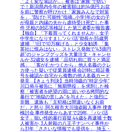
「よく変な電話が…」被害は“家族”で防い
で！新潟県内今年の被害額は約14億円 お盆
を前に警察が呼びかけ「家族みんなで対策
を」, “防げた可能性”指摘…小学1年の女の子
が母親と内縁の夫から虐待受け死亡した事
件 児相の対応等検証した第三者委が報告書,
【独自】「下着買ってくれませんか」女子
中学生になりすまし“パパ活”助長か35歳男
逮捕 「1日で10万稼げる」と少女勧誘, 「集
英社に恨みはない」ストレス発散で“43億円
超”のジャンプグッズを大量注文・キャンセ
ルか 32歳女を逮捕「品切れ前に買うと満足
感」, 「客がむかつくから」他人名義のクレ
カ使った疑いで従業員逮捕 会計時に暗証番
号を確認か 自宅から複数の他人名義カード
発見, 【きょう判決】当時18歳の”特定少年”
川口侑斗被告に「無期懲役」を求刑した検
察「被害者を絶望の淵に追いやる拷問的な
暴行で”地獄の苦しみ”を与えた」と強烈に
非難＿遺族も「主犯格は間違いなくお前
だ」と怒り, 阿久根市大川強盗殺人事件 捜査
検討会 事件発生からあすで29年, 「パパ活
女子」狙い性的暴行容疑 44歳を再逮捕 十数
人被害か, 3人射殺の八王子ナンペイ事件か
ら31年「ささいな情報でも提供を」, 埼玉・