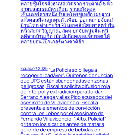
ทลายซุ้มโจรฝั่งธนหลังวัดรวก รวบตัวเอ้ 6 หัว
จ่ายปลอมธนบัตรเถื่อน, รวบแก๊งคอล
เซ็นเตอร์สายหนึ่ง รับบทโทรขู่เหยื่อ เผยฐาน
แก๊งคอลมีคนถูกคุมตัวเพียบ, ออกหมายจับแม่
บ้านโหด ฆ่ายายวัย 70 เผยคลั่งไสยศาสตร์ ฟัน
หน้าสะกดวิญญาณ, สตม.บุกจับหนุ่มจีน หนี
คดีจากบ้านเกิด เปิดมือถือดูเจอแจ็กพอต ได้
ทลายบ่อนโป๊กเกอร์ต่างชาติอีก
Ecuador! 2026
“La Policía solo llega a
recoger el cadáver”: Quiteños denuncian
que UPC están abandonadas en zonas
peligrosas, Fiscalía solicita difusión roja
de Interpol y extradición para Jordán
Serrano Aleaga y alias Pipo acusados del
asesinato de Villavicencio, Fiscalía
presenta elementos de convicción
contra Los Lobos por el asesinato de
Fernando Villavicencio, “¡Alto, Policía!”
gritaron los sicarios antes de matar a
gerente de empresa de bebidas en