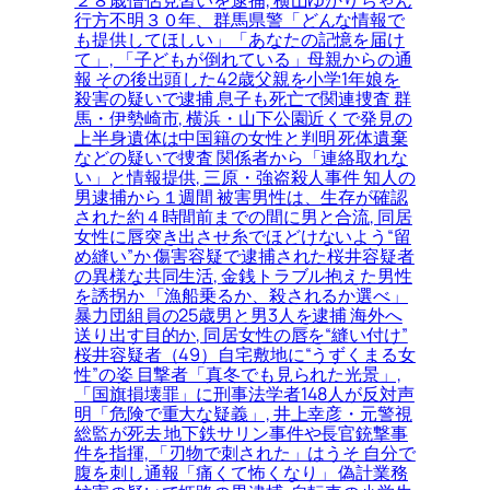
２８歳僧侶見習いを逮捕, 横山ゆかりちゃん
行方不明３０年、群馬県警「どんな情報で
も提供してほしい」「あなたの記憶を届け
て」, 「子どもが倒れている」母親からの通
報 その後出頭した42歳父親を小学1年娘を
殺害の疑いで逮捕 息子も死亡で関連捜査 群
馬・伊勢崎市, 横浜・山下公園近くで発見の
上半身遺体は中国籍の女性と判明 死体遺棄
などの疑いで捜査 関係者から「連絡取れな
い」と情報提供, 三原・強盗殺人事件 知人の
男逮捕から１週間 被害男性は、生存が確認
された約４時間前までの間に男と合流, 同居
女性に唇突き出させ糸でほどけないよう“留
め縫い”か 傷害容疑で逮捕された桜井容疑者
の異様な共同生活, 金銭トラブル抱えた男性
を誘拐か 「漁船乗るか、殺されるか選べ」
暴力団組員の25歳男と男3人を逮捕 海外へ
送り出す目的か, 同居女性の唇を“縫い付け”
桜井容疑者（49）自宅敷地に“うずくまる女
性”の姿 目撃者「真冬でも見られた光景」,
「国旗損壊罪」に刑事法学者148人が反対声
明「危険で重大な疑義」, 井上幸彦・元警視
総監が死去 地下鉄サリン事件や長官銃撃事
件を指揮, 「刃物で刺された」はうそ 自分で
腹を刺し通報「痛くて怖くなり」 偽計業務