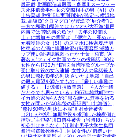
最高裁, 動画配信者殺害・多摩川スーツケー
ス死体遺棄事件 女の交際相手の男（41）の
上告棄却 懲役15年実刑判決が確定へ 横浜地
裁, 高級魚“クロマグロ”が豊漁で“厄介者”に
一方で和歌山県沖ではカツオが大不漁 瀬戸
内海では“南の海の魚”が「去年の10倍以
上」に増加 その背景は, 「便注入、死ぬか」
元看護師の女（51）のスマホに検索履歴 男
性患者の点滴に排泄物混ぜ殺害容疑 滅菌カ
ップ使い証拠隠滅図ったか 千葉・柏市, “AI
著名人”フェイク動画でウソの投資話…80代
女性から1700万円詐取 台湾詐欺グループか
受け取り役の女ら逮捕, 女性2人の承諾殺人
の男に懲役10年の判決 さいたま地裁「自己
の殺人願望を満たすもの」「厳しい非難に
値する」, 【北朝鮮拉致問題】「4人が一緒
だと今でも思っている」1967年雄武町沖で
イカ漁の家族4人が消息を絶つ…無事を祈る
女性が聞いた”40年後の新証言”〈北海道〉,
”懲役30年の判決に不服”川村葉音被告
（21）が控訴…無期懲役を求刑した検察側も
控訴…”主犯格”川口侑斗被告（当時18）らの
初公判はまもなく【江別市男子大学生集団
暴行強盗致死事件】, 同居女性の“唇縫い付
け”桜井政恵容疑者（50）の自宅に家宅捜索