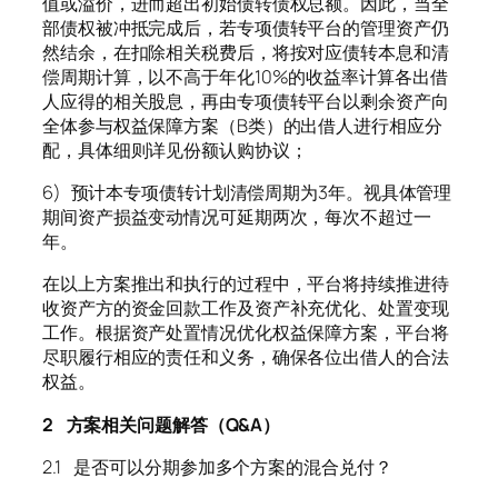
值或溢价，进而超出初始债转债权总额。因此，当全
部债权被冲抵完成后，若专项债转平台的管理资产仍
然结余，在扣除相关税费后，将按对应债转本息和清
偿周期计算，以不高于年化10%的收益率计算各出借
人应得的相关股息，再由专项债转平台以剩余资产向
全体参与权益保障方案（B类）的出借人进行相应分
配，具体细则详见份额认购协议；
6) 预计本专项债转计划清偿周期为3年。视具体管理
期间资产损益变动情况可延期两次，每次不超过一
年。
在以上方案推出和执行的过程中，平台将持续推进待
收资产方的资金回款工作及资产补充优化、处置变现
工作。根据资产处置情况优化权益保障方案，平台将
尽职履行相应的责任和义务，确保各位出借人的合法
权益。
2 方案相关问题解答（Q&A）
2.1 是否可以分期参加多个方案的混合兑付？