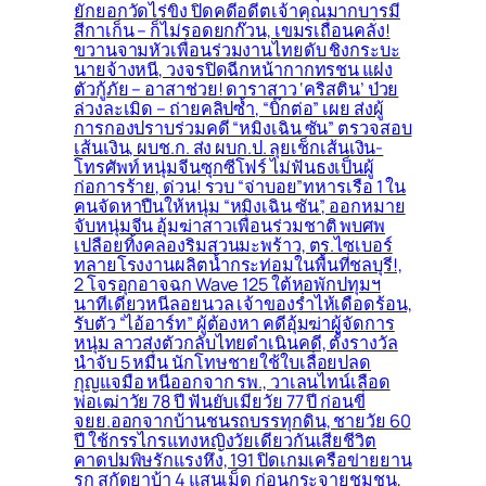
ยักยอกวัดไร่ขิง ปิดคดีอดีตเจ้าคุณมากบารมี
สีกาเก็น – ก็ไม่รอดยกก๊วน, เขมรเถื่อนคลั่ง!
ขวานจามหัวเพื่อนร่วมงานไทยดับ ชิงกระบะ
นายจ้างหนี, วงจรปิดฉีกหน้ากากทรชน แฝง
ตัวกู้ภัย – อาสาช่วย! ดาราสาว ‘คริสติน’ ป่วย
ล่วงละเมิด – ถ่ายคลิปซ้ำ, “บิ๊กต่อ” เผย ส่งผู้
การกองปราบร่วมคดี “หมิงเฉิน ซัน” ตรวจสอบ
เส้นเงิน, ผบช.ก. ส่ง ผบก.ป. ลุยเช็กเส้นเงิน-
โทรศัพท์ หนุ่มจีนซุกซีโฟร์ ไม่ฟันธงเป็นผู้
ก่อการร้าย, ด่วน! รวบ “จ่าบอย”ทหารเรือ 1 ใน
คนจัดหาปืนให้หนุ่ม “หมิงเฉิน ซัน”, ออกหมาย
จับหนุ่มจีน อุ้มฆ่าสาวเพื่อนร่วมชาติ พบศพ
เปลือยทิ้งคลองริมสวนมะพร้าว, ตร.ไซเบอร์
ทลายโรงงานผลิตน้ำกระท่อมในพื้นที่ชลบุรี!,
2 โจรอุกอาจฉก Wave 125 ใต้หอพักปทุมฯ
นาทีเดียวหนีลอยนวล เจ้าของร่ำไห้เดือดร้อน,
รับตัว “ไอ้อาร์ท” ผู้ต้องหา คดีอุ้มฆ่าผู้จัดการ
หนุ่ม ลาวส่งตัวกลับไทยดำเนินคดี, ตั้งรางวัล
นำจับ 5 หมื่น นักโทษชายใช้ใบเลื่อยปลด
กุญแจมือ หนีออกจาก รพ., วาเลนไทน์เลือด
พ่อเฒ่าวัย 78 ปี ฟันยับเมียวัย 77 ปี ก่อนขี่
จยย.ออกจากบ้านชนรถบรรทุกดิน, ชายวัย 60
ปี ใช้กรรไกรแทงหญิงวัยเดียวกันเสียชีวิต
คาดปมพิษรักแรงหึง, 191 ปิดเกมเครือข่ายยาน
รก สกัดยาบ้า 4 แสนเม็ด ก่อนกระจายชุมชน,