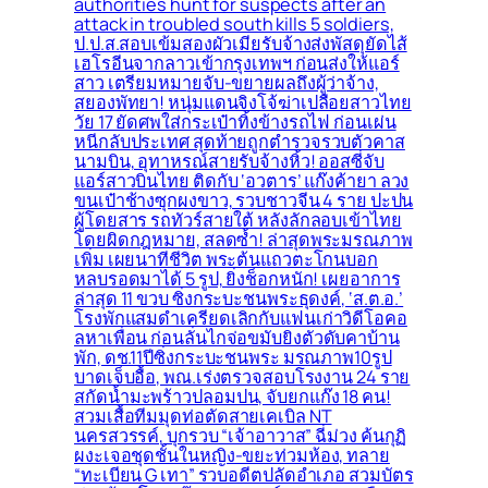
authorities hunt for suspects after an
attack in troubled south kills 5 soldiers,
ป.ป.ส.สอบเข้มสองผัวเมียรับจ้างส่งพัสดุยัดไส้
เฮโรอีนจากลาวเข้ากรุงเทพฯ ก่อนส่งให้แอร์
สาว เตรียมหมายจับ-ขยายผลถึงผู้ว่าจ้าง,
สยองพัทยา! หนุ่มแดนจิงโจ้ฆ่าเปลือยสาวไทย
วัย 17 ยัดศพใส่กระเป๋าทิ้งข้างรถไฟ ก่อนเผ่น
หนีกลับประเทศ สุดท้ายถูกตำรวจรวบตัวคาส
นามบิน, อุทาหรณ์สายรับจ้างหิ้ว! ออสซี่จับ
แอร์สาวบินไทย ติดกับ ‘อวตาร’ แก๊งค้ายา ลวง
ขนเป๋าช้างซุกผงขาว, รวบชาวจีน 4 ราย ปะปน
ผู้โดยสาร รถทัวร์สายใต้ หลังลักลอบเข้าไทย
โดยผิดกฎหมาย, สลดซ้ำ! ล่าสุดพระมรณภาพ
เพิ่ม เผยนาทีชีวิต พระต้นแถวตะโกนบอก
หลบรอดมาได้ 5 รูป, ยิ่งช็อกหนัก! เผยอาการ
ล่าสุด 11 ขวบ ซิ่งกระบะชนพระธุดงค์, ‘ส.ต.อ.’
โรงพักแสมดำเครียดเลิกกับแฟนเก่าวิดีโอคอ
ลหาเพื่อน ก่อนลั่นไกจ่อขมับยิงตัวดับคาบ้าน
พัก, ดช.11ปีซิ่งกระบะชนพระ มรณภาพ10รูป
บาดเจ็บอื้อ, พณ.เร่งตรวจสอบโรงงาน 24 ราย
สกัดน้ำมะพร้าวปลอมปน, จับยกแก๊ง 18 คน!
สวมเสื้อทีมมุดท่อตัดสายเคเบิล NT
นครสวรรค์, บุกรวบ “เจ้าอาวาส” ฉี่ม่วง ค้นกุฏิ
ผงะเจอชุดชั้นในหญิง-ขยะท่วมห้อง, ทลาย
“ทะเบียน G เทา” รวบอดีตปลัดอำเภอ สวมบัตร