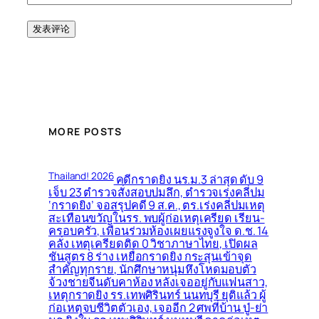
MORE POSTS
Thailand! 2026
คดีกราดยิง นร.ม.3 ล่าสุด ดับ 9
เจ็บ 23 ตำรวจสั่งสอบปมลึก, ตำรวจเร่งคลี่ปม
‘กราดยิง’ จอสรุปคดี 9 ส.ค., ตร.เร่งคลี่ปมเหตุ
สะเทือนขวัญในรร. พบผู้ก่อเหตุเครียด เรียน-
ครอบครัว, เพื่อนร่วมห้องเผยแรงจูงใจ ด.ช. 14
คลั่ง เหตุเครียดติด 0 วิชาภาษาไทย, เปิดผล
ชันสูตร 8 ร่าง เหยื่อกราดยิง กระสุนเข้าจุด
สำคัญทุกราย, นักศึกษาหนุ่มหึงโหดมอบตัว
จ้วงชายจีนดับคาห้อง หลังเจออยู่กับแฟนสาว,
เหตุกราดยิง รร.เทพศิรินทร์ นนทบุรี ยุติแล้ว ผู้
ก่อเหตุจบชีวิตตัวเอง, เจออีก 2 ศพที่บ้าน ปู่-ย่า