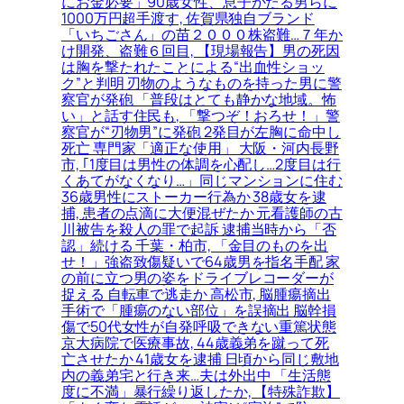
にお金必要」90歳女性、息子かたる男らに
1000万円超手渡す, 佐賀県独自ブランド
「いちごさん」の苗２０００株盗難…７年か
け開発、盗難６回目, 【現場報告】男の死因
は胸を撃たれたことによる“出血性ショッ
ク”と判明 刃物のようなものを持った男に警
察官が発砲 「普段はとても静かな地域。怖
い」と話す住民も, 「撃つぞ！おろせ！」警
察官が“刃物男”に発砲 2発目が左胸に命中し
死亡 専門家「適正な使用」 大阪・河内長野
市, ｢1度目は男性の体調を心配し…2度目は行
くあてがなくなり…」同じマンションに住む
36歳男性にストーカー行為か 38歳女を逮
捕, 患者の点滴に大便混ぜたか 元看護師の古
川被告を殺人の罪で起訴 逮捕当時から「否
認」続ける 千葉・柏市, 「金目のものを出
せ！」強盗致傷疑いで64歳男を指名手配 家
の前に立つ男の姿をドライブレコーダーが
捉える 自転車で逃走か 高松市, 脳腫瘍摘出
手術で「腫瘍のない部位」を誤摘出 脳幹損
傷で50代女性が自発呼吸できない重篤状態
京大病院で医療事故, 44歳義弟を蹴って死
亡させたか 41歳女を逮捕 日頃から同じ敷地
内の義弟宅と行き来…夫は外出中 「生活態
度に不満」暴行繰り返したか, 【特殊詐欺】