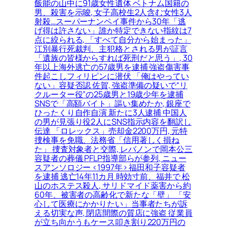
飯能の山中に91歳女性遺体 ベトナム国籍の
男、殺害を示唆, 女子高校生2人含む女性3人
射殺…スーパーナンペイ事件から30年「逃
げ得は許さない」誰か特定できない指紋は7
点に絞られる, 「すべて自分から始まった」
江別暴行死裁判、主犯格とされる男が証言
「遺族の皆様からすれば死刑だと思う」, 30
年以上海外逃亡の57歳男を逮捕 強盗傷害事
件起こしフィリピンに潜伏 「俺はやってい
ない」容疑否認 佐賀, 強盗準備の疑いで“リ
クルーター役”の25歳男と19歳少年を逮捕
SNSで「高額バイト」謳い集めたか, 銀座で
ひったくり自作自演 新たに3人逮捕 中国人
の男が見張り役2人にSNS指示内容を翻訳し
伝達 「ロレックス」売却金2200万円, 元特
捜検事を免職、法務省「信用著しく損ね
た」 捜査対象者と交際, レバノンで岡本公三
容疑者の葬儀 PFLP指導部らが参列, ニュー
スアンソロジー <1997年> 福田和子容疑者
を逮捕 逃亡14年11カ月 時効寸前、福井で 松
山のホステス殺人, サリドマイド薬害から約
60年、被害者の高齢化で新たな「壁」 「安
心して医療にかかりたい」当事者たちが訴
える切実な声, 閉店間際の質店に強盗 従業員
が立ち向かうもケース叩き割り220万円の