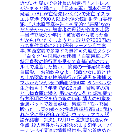
近づいた疑いで会社員の男逮捕「ストレス
がたまると裸に」, 「日本赤軍」岡本公三容
疑者（78）が亡命先レバノンで死亡 イスラ
エル空港で100人以上死傷の銃乱射テロ実行
犯, 『八木原亜麻被告こそ元凶で”悪魔”なの
だと分かった』被害者の母親が心境を吐露
―当時17歳の少年は『被害者から取った金
だからぜいたくしようと』取り分7000円の
うち事件直後に2000円分ラーメン店で食
事, 関西空港で多発する無許可の違法タクシ
ー“白タク” 中国籍の女逮捕 「自家用車に不
特定多数の旅行客を乗せて京都市内のホテ
ルまで送迎した疑い」 摘発の一部始終を独
自撮影, 「お酒飲みなよ」15歳少女に酒とせ
き止め薬飲ませ性的暴行か 54歳男を逮捕 ス
マホから“わいせつ動画”約60本, ダンベルや
生き物も！？年間で約22万点！警察署の落
とし物倉庫に潜入, 弔いのない別れ 認知症で
行方不明の父を待つ娘の13年, 隣人の81歳を
金属バットで殺害容疑、男逮捕「12～13回
殴った」, 実の娘への性虐待 準強姦罪に問わ
れた父に懲役9年が確定, ウィシュマさん訴
訟が結審、判決は12月11日 医療提供適切か
争点, 殺人事件から未解決のまま31年 スーパ
ーナンペイ関連の情報提供を, 妻の首絞めた