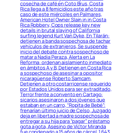
cosecha de café en Coto Brus, Costa
Rica llega a 8 femicidios este año tras
caso de este miércoles en Palmares,
American Hotel Owner Slain in in Costa
Rica Robbery, Cops release key new
details in brutal slaying of California
surfing legend Kurt Van Dyke, En Tilarán:
detienen a banda sospechosa de tachar
vehículos de extranjeros, Se suspende
inicio del debate contra sospechoso de
matar a Nadia Peraza, Alerta en La
Reforma: ordenan aislamiento inmediato
en ámbitos A y B, Detienen en Costa Rica
a sospechoso de asesinar a opositor
nicaragüense Roberto Samcam,
Detienen a otro costarricense requerido
por Estados Unidos para ser extraditado,
Terror frente a convento en Cartago:
sicarios asesinaron a dos jóvenes que
estaban en un carro, “Ropita de Bebé”:
frenarían último juicio de Celso, Juzgado
deja en libertad a madre sospechosa de
entregar a su hija para “pagar” préstamo
gota a gota, Asesino de Víctor Miranda
fue condenado a 15 años de cárcel, 1.643