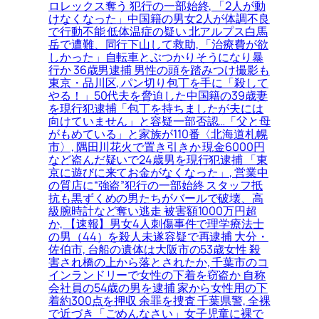
ロレックス奪う 犯行の一部始終, 「2人が動
けなくなった」中国籍の男女2人が体調不良
で行動不能 低体温症の疑い 北アルプス白馬
岳で遭難、同行下山して救助, 「治療費が欲
しかった」自転車とぶつかりそうになり暴
行か 36歳男逮捕 男性の頭を踏みつけ撮影も
東京・品川区, パン切り包丁を手に「殺して
やる！」50代夫を脅迫した中国籍の39歳妻
を現行犯逮捕「包丁を持ちましたが夫には
向けていません」と容疑一部否認…「父と母
がもめている」と家族が110番〈北海道札幌
市〉, 隅田川花火で置き引きか 現金6000円
など盗んだ疑いで24歳男を現行犯逮捕 「東
京に遊びに来てお金がなくなった」, 営業中
の質店に“強盗”犯行の一部始終 スタッフ抵
抗も黒ずくめの男たちがバールで破壊、高
級腕時計など奪い逃走 被害額1000万円超
か, 【速報】男女4人刺傷事件で理学療法士
の男（44）を殺人未遂容疑で再逮捕 大分・
佐伯市, 台船の遺体は大阪市の53歳女性 殺
害され橋の上から落とされたか, 千葉市のコ
インランドリーで女性の下着を窃盗か 自称
会社員の54歳の男を逮捕 家から女性用の下
着約300点を押収 余罪を捜査 千葉県警, 全裸
で近づき「ごめんなさい」女子児童に裸で