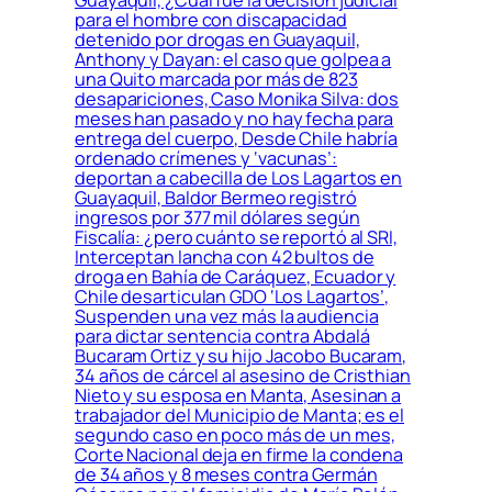
Guayaquil, ¿Cuál fue la decisión judicial
para el hombre con discapacidad
detenido por drogas en Guayaquil,
Anthony y Dayan: el caso que golpea a
una Quito marcada por más de 823
desapariciones, Caso Monika Silva: dos
meses han pasado y no hay fecha para
entrega del cuerpo, Desde Chile habría
ordenado crímenes y ‘vacunas’:
deportan a cabecilla de Los Lagartos en
Guayaquil, Baldor Bermeo registró
ingresos por 377 mil dólares según
Fiscalía: ¿pero cuánto se reportó al SRI,
Interceptan lancha con 42 bultos de
droga en Bahía de Caráquez, Ecuador y
Chile desarticulan GDO ‘Los Lagartos’,
Suspenden una vez más la audiencia
para dictar sentencia contra Abdalá
Bucaram Ortiz y su hijo Jacobo Bucaram,
34 años de cárcel al asesino de Cristhian
Nieto y su esposa en Manta, Asesinan a
trabajador del Municipio de Manta; es el
segundo caso en poco más de un mes,
Corte Nacional deja en firme la condena
de 34 años y 8 meses contra Germán