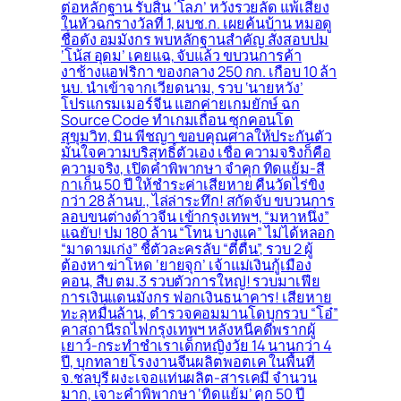
ต่อหลักฐาน รับสิ้น ‘โลภ’ หวังรวยลัด แพ้เสียง
ในหัวฉกรางวัลที่ 1, ผบช.ก. เผยค้นบ้าน หมอดู
ชื่อดัง อมมังกร พบหลักฐานสำคัญ สั่งสอบปม
‘โน้ส อุดม’ เคยแฉ, จับแล้ว ขบวนการค้า
งาช้างแอฟริกา ของกลาง 250 กก. เกือบ 10 ล้า
นบ. นำเข้าจากเวียดนาม, รวบ ‘นายหวัง’
โปรแกรมเมอร์จีน แฮกค่ายเกมยักษ์ ฉก
Source Code ทำเกมเถื่อน ซุกคอนโด
สุขุมวิท, มิน พีชญา ขอบคุณศาลให้ประกันตัว
มั่นใจความบริสุทธิ์ตัวเอง เชื่อ ความจริงก็คือ
ความจริง, เปิดคำพิพากษา จำคุก ทิดแย้ม-สี
กาเก็น 50 ปี ให้ชำระค่าเสียหาย คืนวัดไร่ขิง
กว่า 28 ล้านบ., ไล่ล่าระทึก! สกัดจับ ขบวนการ
ลอบขนต่างด้าวจีน เข้ากรุงเทพฯ, “มหาหนึ่ง”
แฉยับ! ปม 180 ล้าน “โทน บางแค” ไม่ได้หลอก
“มาดามเก่ง” ชี้ตัวละครลับ “ตี๋ตื่น”, รวบ 2 ผู้
ต้องหา ฆ่าโหด ‘ยายจุก’ เจ้าแม่เงินกู้เมือง
คอน, สืบ ตม.3 รวบตัวการใหญ่! รวบมาเฟีย
การเงินแดนมังกร ฟอกเงินธนาคาร! เสียหาย
ทะลุหมื่นล้าน, ตำรวจคอมมานโดบุกรวบ “โอ๋”
คาสถานีรถไฟกรุงเทพฯ หลังหนีคดีพรากผู้
เยาว์-กระทำชำเราเด็กหญิงวัย 14 นานกว่า 4
ปี, บุกทลายโรงงานจีนผลิตพอตเค ในพื้นที่
จ.ชลบุรี ผงะเจอแท่นผลิต-สารเคมี จำนวน
มาก, เจาะคำพิพากษา ‘ทิดแย้ม’ คุก 50 ปี