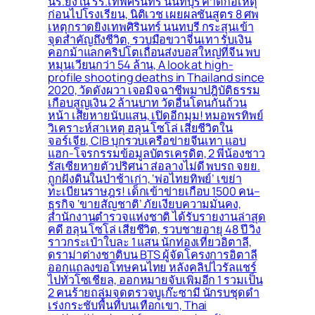
นร.ยิงใน รร.เทพศิรินทร์ นนทบุรี คาดก่อเหตุ
ก่อนไปโรงเรียน, นิติเวช เผยผลชันสูตร 8 ศพ
เหตุกราดยิงเทพศิรินทร์ นนทบุรี กระสุนเข้า
จุดสำคัญถึงชีวิต, รวบมือขวาจีนเทา รับเงิน
คอกม้าแลกคริปโตเถื่อนส่งบอสใหญ่ที่จีน พบ
หมุนเวียนกว่า 54 ล้าน, A look at high-
profile shooting deaths in Thailand since
2020, วัดดังผวา เจอมิจฉาชีพมาปฎิบัติธรรม
เกือบสูญเงิน 2 ล้านบาท วัดอื่นโดนกันถ้วน
หน้า เสียหายนับแสน, เปิดอีกมุม! หมอพรทิพย์
วิเคราะห์สาเหตุ ฮลุน โซโล่ เสียชีวิตใน
จอร์เจีย, CIB บุกรวบเครือข่ายจีนเทา แอบ
แฮก-โจรกรรมข้อมูลบัตรเครดิต, 2 พี่น้องชาว
รัสเซียหายตัวปริศนา ส่อลางไม่ดี พบรถ จยย.
ถูกฝังดินในป่าช้าเก่า, ‘พ่อไทยทิพย์’ เขย่า
ทะเบียนราษฎร! เด็กเข้าข่ายเกือบ 1500 คน–
ธุรกิจ ‘ขายสัญชาติ’ ภัยเงียบความมั่นคง,
สำนักงานตำรวจแห่งชาติ ได้รับรายงานล่าสุด
คดี ฮลุน โซโล่ เสียชีวิต, รวบชายอายุ 48 ปี วิ่ง
ราวกระเป๋าใบละ 1 แสน นักท่องเที่ยวอิตาลี,
ดราม่าต่างชาติบน BTS ผู้จัดโครงการอิตาลี
ออกแถลงขอโทษคนไทย หลังคลิปไวรัลแชร์
ไปทั่วโซเชียล, ออกหมายจับเพิ่มอีก 1 รวมเป็น
2 คนร้ายถล่มจุดตรวจบูเก๊ะซามี นักรบชุดดำ
เร่งกระชับพื้่นที่บนเทือกเขา, Thai