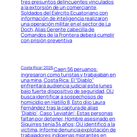
tres presuntos delincuentes vinculados
a la extorsión de un comerciante,
Soldados del Ejército Ecuatoriano con
información de inteligencia realizaron
una operación militar en el sector de La
Doch, Alias Gerente cabecilla de
Comandos de la Frontera deberá cumplir
con prisión preventiva
Costa Rica! 2026
Caen 56 peruanos:
ingresaron como turistas y trabajaban en
una mina, Costa Rica: El “Diablo”
enfrentará audiencia judicial este lunes
bajo fuerte dispositivo de seguridad, OIJ
busca identificar a sospechosos de
homicidio en Hatillo 8, Esto dijo Laura
Fernández tras la captura de alias
‘Diablo’, Caso ‘Leviatán’: Estas personas
faltan por detener, Hombre asesinado en
Siquirres tenía 34 años; OIJ identificó a la
víctima, Informe denuncia explotación de
trabajadores indígenas migrantes en