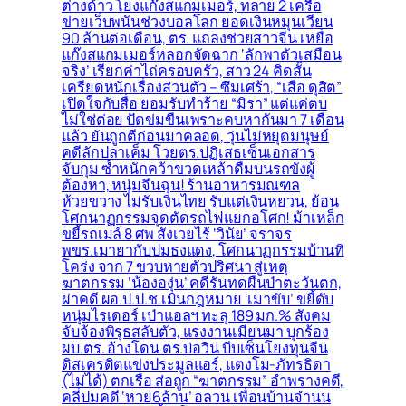
ต่างด้าว โยงแก๊งสแกมเมอร์, ทลาย 2 เครือ
ข่ายเว็บพนันช่วงบอลโลก ยอดเงินหมุนเวียน
90 ล้านต่อเดือน, ตร. แถลงช่วยสาวจีน เหยื่อ
แก๊งสแกมเมอร์หลอกจัดฉาก ‘ลักพาตัวเสมือน
จริง’ เรียกค่าไถ่ครอบครัว, สาว 24 คิดสั้น
เครียดหนักเรื่องส่วนตัว – ซึมเศร้า, “เสือ ดุสิต”
เปิดใจกับสื่อ ยอมรับทำร้าย “มิรา” แต่แค่ตบ
ไม่ใช่ต่อย ปัดข่มขืนเพราะคบหากันมา 7 เดือน
แล้ว ยันถูกตีก่อนมาคลอด, วุ่นไม่หยุดมนุษย์
คดีลักปลาเค็ม โวยตร.ปฏิเสธเซ็นเอกสาร
จับกุม ซ้ำหนักคว้าขวดเหล้าดื่มบนรถขังผู้
ต้องหา, หนุ่มจีนฉุน! ร้านอาหารมณฑล
ห้วยขวาง ไม่รับเงินไทย รับแต่เงินหยวน, ย้อน
โศกนาฏกรรมจุดตัดรถไฟแยกอโศก! ม้าเหล็ก
ขยี้รถเมล์ 8 ศพ สังเวยไร้ ‘วินัย’ จราจร
พขร.เมายากับปมธงแดง, โศกนาฏกรรมบ้านทิ
โคร่ง จาก 7 ขวบหายตัวปริศนา สู่เหตุ
ฆาตกรรม ‘น้ององุ่น’ คดีรันทดผืนป่าตะวันตก,
ผ่าคดี ผอ.ป.ป.ช.เมินกฎหมาย ‘เมาขับ’ ขยี้ดับ
หนุ่มไรเดอร์ เป่าแอลฯ ทะลุ 189 มก.% สังคม
จับจ้องพิรุธสลับตัว, แรงงานเมียนมา บุกร้อง
ผบ.ตร. อ้างโดน ตร.บ่อวิน บีบเซ็นโยงทุนจีน
ดิสเครดิตแข่งประมูลแอร์, แตงโม-ภัทรธิดา
(ไม่ได้) ตกเรือ ส่อถูก “ฆาตกรรม” อำพรางคดี,
คลี่ปมคดี ‘หวย6ล้าน’ อลวน เพื่อนบ้านจำนน