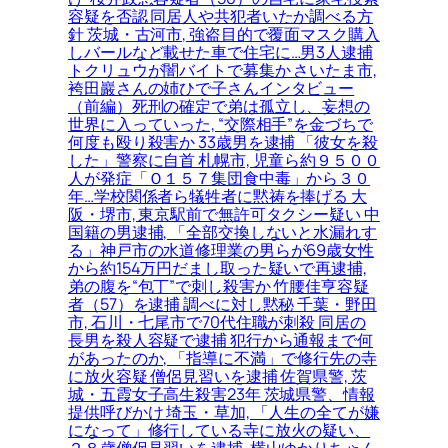
容疑を否認 同居人や共犯者いたか調べる方
針 茨城・古河市, 強盗目的で覆面マスク購入
しバールなど載せた車で住宅に…男3人逮捕
トクリュウが闇バイトで募集か さいたま市,
袴田巖さんの姉ひで子さんインタビュー
（前編）死刑の確定で弟は孤立し、妄想の
世界に入っていった, “交際相手”を金づちで
何度も殴り殺害か 33歳男を逮捕 「彼女を殺
した」警察に自首 札幌市, 児童ら約９５００
人が発症「Ｏ１５７集団食中毒」から３０
年…学校関係者ら犠牲者に黙祷を捧げる 大
阪・堺市, 東京駅前で無許可タクシー疑い 中
国籍の男逮捕, 「全部交換しないと水漏れす
る」神戸市の水道修理業の男らが69歳女性
から約154万円だまし取った疑いで再逮捕,
弟の腹を“包丁”で刺し殺害か 竹腰佳亨容疑
者（57）を逮捕 調べに対し黙秘 千葉・野田
市, 石川・七尾市で70代住職が刺殺 同居の
長男を殺人容疑で逮捕 犯行から通報まで何
があったのか, 「指導に不満」で修行先の寺
に放火容疑 僧侶見習いを逮捕 佐賀県警, 茨
城・五霞女子高生殺害23年 茨城県警、情報
提供呼びかけ 埼玉・草加, 「人生の全てが嫌
になって」修行している寺に放火の疑い、