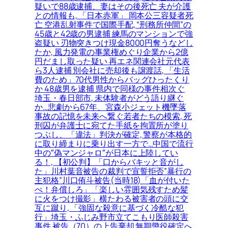
疑いで88歳逮捕、妻はその後死亡 夫が介護
との情報も, 「日本赤軍」 岡本公三容疑者死
亡 空港乱射事件で国際手配, “刑務所仲間”の
45歳と42歳の男逮捕 練馬のマンションで強
盗疑い 刃物突きつけ現金8000円奪うなどし
たか, 風力発電の事業権めぐり企業から2億
円だまし取った疑い 再エネ関連会社元代表
ら3人逮捕 別会社に売却後も譲渡話, 「生活
費のため」70代男性からバッグひったくり
か 48歳男を逮捕 県内で同様の事件相次ぐ
埼玉・春日部市, 未体験者がどう語り継ぐ
か…悲劇から67年、宮森小ジェット機墜落
事故の記憶を未来へ繋ぐ若者たちの模索, 死
刑囚が弁護士に宛てた手紙を拘置所が塗り
つぶし、「違法」判決が確定, 警察が本格的
に取り締まりに乗り出す一方で…中国で流行
中の″偽マンジャロ″が日本に上陸してい
る！, 【初公判】「口からバキッと音がし
た」川村葉音被告の裁判で宣誓拒否”暴行の
主犯格”川口侑斗被告(当時18)「血が付いた
べ！弁償しろ」「楽しい雰囲気残すため髪
に火をつけ撮影」横たわる被害者の頭に交
互に蹴り, 「強固な殺意に基づく冷酷な犯
行」埼玉・ふじみ野市立てこもり医師殺害
事件 被告（70）の上告棄却 無期懲役確定へ