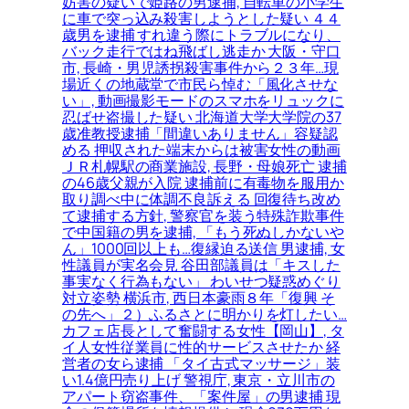
妨害の疑いで姫路の男逮捕, 自転車の小学生
に車で突っ込み殺害しようとした疑い ４４
歳男を逮捕 すれ違う際にトラブルになり、
バック走行ではね飛ばし逃走か 大阪・守口
市, 長崎・男児誘拐殺害事件から２３年…現
場近くの地蔵堂で市民ら悼む「風化させな
い」, 動画撮影モードのスマホをリュックに
忍ばせ盗撮した疑い 北海道大学大学院の37
歳准教授逮捕「間違いありません」容疑認
める 押収された端末からは被害女性の動画
ＪＲ札幌駅の商業施設, 長野・母娘死亡 逮捕
の46歳父親が入院 逮捕前に有毒物を服用か
取り調べ中に体調不良訴える 回復待ち改め
て逮捕する方針, 警察官を装う特殊詐欺事件
で中国籍の男を逮捕, 「もう死ぬしかないや
ん」1000回以上も…復縁迫る送信 男逮捕, 女
性議員が実名会見 谷田部議員は「キスした
事実なく行為もない」 わいせつ疑惑めぐり
対立姿勢 横浜市, 西日本豪雨８年「復興 そ
の先へ」２）ふるさとに明かりを灯したい…
カフェ店長として奮闘する女性【岡山】, タ
イ人女性従業員に性的サービスさせたか 経
営者の女ら逮捕 「タイ古式マッサージ」装
い1.4億円売り上げ 警視庁, 東京・立川市の
アパート窃盗事件、「案件屋」の男逮捕 現