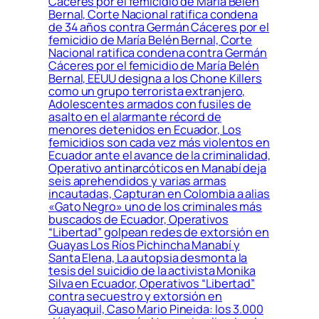
Cáceres por el femicidio de María Belén
Bernal, Corte Nacional ratifica condena
de 34 años contra Germán Cáceres por el
femicidio de María Belén Bernal, Corte
Nacional ratifica condena contra Germán
Cáceres por el femicidio de María Belén
Bernal, EEUU designa a los Chone Killers
como un grupo terrorista extranjero,
Adolescentes armados con fusiles de
asalto en el alarmante récord de
menores detenidos en Ecuador, Los
femicidios son cada vez más violentos en
Ecuador ante el avance de la criminalidad,
Operativo antinarcóticos en Manabí deja
seis aprehendidos y varias armas
incautadas, Capturan en Colombia a alias
«Gato Negro» uno de los criminales más
buscados de Ecuador, Operativos
“Libertad” golpean redes de extorsión en
Guayas Los Ríos Pichincha Manabí y
Santa Elena, La autopsia desmonta la
tesis del suicidio de la activista Monika
Silva en Ecuador, Operativos “Libertad”
contra secuestro y extorsión en
Guayaquil, Caso Mario Pineida: los 3.000